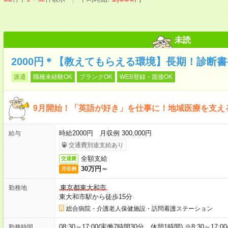
未読
2000円＊【教えてもらえる環境】長期！診断
派遣
職種未経験OK
ブランクOK
WEB登録・面接OK
9月開始！「英語が好き」を仕事に！地域医療を支え
時給2000円 月収例 300,000円
給与
交通費別途支給あり
全額支給
交通費
30万円～
月収例
東京都東大和市
勤務地
東大和市駅から徒歩15分
総合病院・介護老人保健施設・訪問看護ステーション
08:30～17:00(実働7時間30分 休憩1時間) ※8:30
勤務時間