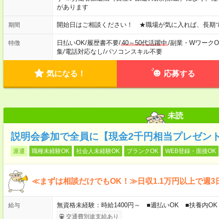
があります
開始日はご相談ください！ ★職場が気に入れば、長期
期間
日払いOK
/
履歴書不要
/
40～50代活躍中
/
副業・WワークO
特徴
集
/
電話対応なし
/
パソコンスキル不要
気になる！
応募する
未読
説明会参加で全員に【現金2千円相当プレゼン
派遣
職種未経験OK
社会人未経験OK
ブランクOK
WEB登録・面接OK
≪まずは相談だけでもOK！≫日収1.1万円以上で週3
無資格未経験：時給1400円～ ■週払いOK ■扶養内OK 
給与
交通費別途支給あり