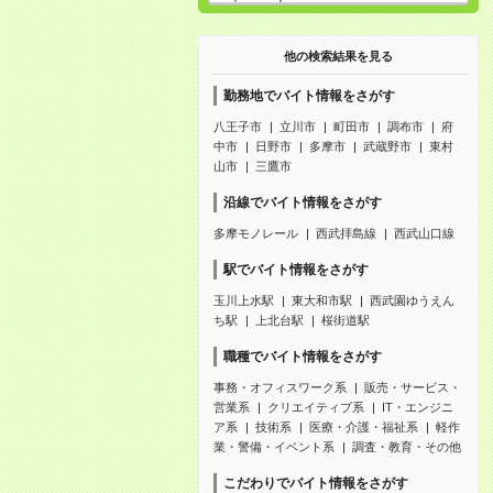
他の検索結果を見る
勤務地でバイト情報をさがす
八王子市
立川市
町田市
調布市
府
中市
日野市
多摩市
武蔵野市
東村
山市
三鷹市
沿線でバイト情報をさがす
多摩モノレール
西武拝島線
西武山口線
駅でバイト情報をさがす
玉川上水駅
東大和市駅
西武園ゆうえん
ち駅
上北台駅
桜街道駅
職種でバイト情報をさがす
事務・オフィスワーク系
販売・サービス・
営業系
クリエイティブ系
IT・エンジニ
ア系
技術系
医療・介護・福祉系
軽作
業・警備・イベント系
調査・教育・その他
こだわりでバイト情報をさがす