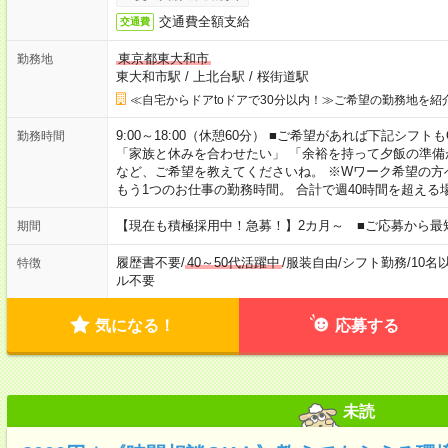
交通費全額支給
交通費
東京都東大和市
勤務地
東大和市駅
/
上北台駅
/
桜街道駅
≪自宅からドアtoドアで30分以内！≫ご希望の勤務地を紹
9:00～18:00（休憩60分） ■ご希望があれば下記シフトもOK！ 
勤務時間
「家族と休みを合わせたい」 「余裕を持って夕飯の準備
など、ご希望を教えてくださいね。 ※Wワーク希望の方
もう1つのお仕事の勤務時間。 合計で週40時間を超える
【現在も積極採用中！急募！】2カ月～ ■ご応募から最
期間
履歴書不要
/
40～50代活躍中
/
服装自由
/
シフト勤務
/
10名
特徴
ル不要
気になる！
応募する
未読