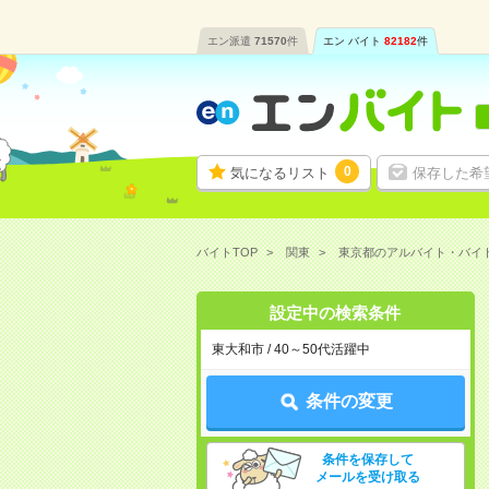
エン派遣
71570
件
エン バイト
82182
件
0
気になるリスト
保存した希
バイトTOP
関東
東京都のアルバイト・バイ
設定中の検索条件
東大和市 / 40～50代活躍中
条件の変更
条件を保存して
メールを受け取る