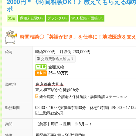
2000円＊《時間相談OK！》教えてもらえる
ポ
派遣
職種未経験OK
ブランクOK
WEB登録・面接OK
時間相談〇「英語が好き」を仕事に！地域医療を支
時給2000円 月収例 260,000円
給与
交通費別途支給あり
全額支給
交通費
25～30万円
月収例
東京都東大和市
勤務地
東大和市駅から徒歩15分
総合病院・介護老人保健施設・訪問看護ステーション
08:30～16:00(実働6時間30分 休憩1時間) ※8:30
勤務時間
以上勤務は必須）
【急募】即日～長期 ※8月～！
期間
履歴書不要
/
40～50代活躍中
特徴