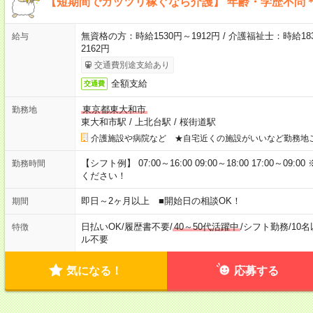
【短期間でガッツリ稼ぐなら介護】 年齢・学歴不問＊
無資格の方：時給1530円～1912円 / 介護福祉士：時給183
給与
2162円
交通費別途支給あり
全額支給
交通費
東京都東大和市
勤務地
東大和市駅
/
上北台駅
/
桜街道駅
介護施設や病院など ★自宅近くの施設がいいなど勤務地
【シフト例】 07:00～16:00 09:00～18:00 17:00
勤務時間
ください！
即日～2ヶ月以上 ■開始日の相談OK！
期間
日払いOK
/
履歴書不要
/
40～50代活躍中
/
シフト勤務
/
10
特徴
ル不要
気になる！
応募する