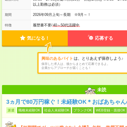
以上勤務は必須）
2026年09月上旬～長期 ※9月～！
期間
履歴書不要
/
40～50代活躍中
特徴
気になる！
応募する
興味のあるバイト
は、とりあえず保存しよう♪
保存した求人は、後からまとめて応募できるよ。
企業からアプローチが届くことも！
未読
3ヵ月で80万円稼ぐ！未経験OK＊おばあちゃ
派遣
職種未経験OK
社会人未経験OK
ブランクOK
WEB登録・面接OK