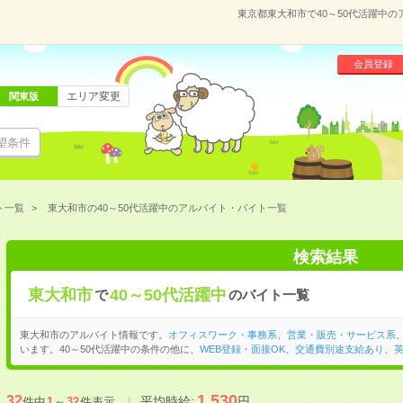
東京都東大和市で40～50代活躍中
会員登録
エリア変更
関東版
望条件
ト一覧
東大和市の40～50代活躍中のアルバイト・バイト一覧
検索結果
東大和市
40～50代活躍中
で
のバイト一覧
東大和市のアルバイト情報です。
オフィスワーク・事務系
、
営業・販売・サービス系
います。40～50代活躍中の条件の他に、
WEB登録・面接OK
、
交通費別途支給あり
、
1,530
32
平均時給:
円
件中
1
～
32
件表示