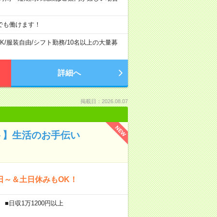
でも働けます！
K
/
服装自由
/
シフト勤務
/
10名以上の大量募
詳細へ
掲載日：2026.08.07
NEW
ト】生活のお手伝い
日～＆土日休みもOK！
■日収1万1200円以上