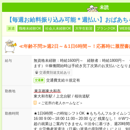
未読
【毎週お給料振り込み可能＊週払い】おばあち
派遣
職種未経験OK
社会人未経験OK
大学生歓迎
ブランクOK
WEB
≪年齢不問≫週2日～＆1日6時間～！応募時に履歴書
無資格未経験：時給1600円～ 経験者：時給1800円
給与
ます）※稼働開始時は手続き完了次第のお支払いとなり
交通費別途支給あり
交通費支給※規定有
交通費
東京都東大和市
勤務地
東大和市駅
/
上北台駅
/
桜街道駅
＜ご近所の老人ホームなど＞
★1日6時間～の時短シフトOK ★もちろんフルタイムシフ
勤務時間
16:00 9:00～18:00 11:00～20:00 など 残業な
超の就業はご案内できません ※法令に基づき、週20時
す ※労働者派遣法（日雇い派遣の原則禁止）により、