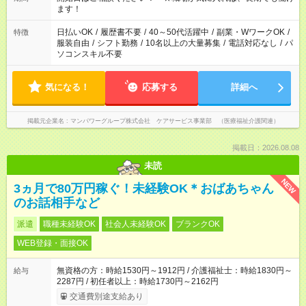
業はご案内が難しい場合があります
ます！
日払いOK
/
履歴書不要
/
40～50代活躍中
/
副業・WワークOK
/
特徴
服装自由
/
シフト勤務
/
10名以上の大量募集
/
電話対応なし
/
パ
ソコンスキル不要
気になる！
応募する
詳細へ
掲載元企業名
マンパワーグループ株式会社 ケアサービス事業部 （医療福祉介護関連）
掲載日：2026.08.08
未読
NEW
3ヵ月で80万円稼ぐ！未経験OK＊おばあちゃん
のお話相手など
派遣
職種未経験OK
社会人未経験OK
ブランクOK
WEB登録・面接OK
無資格の方：時給1530円～1912円 / 介護福祉士：時給1830円～
給与
2287円 / 初任者以上：時給1730円～2162円
交通費別途支給あり