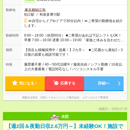
東京都狛江市
勤務地
狛江駅
/
和泉多摩川駅
≪自宅からドアtoドアで30分以内！≫ご希望の勤務地を紹介
します。
9:00～18:00（休憩60分） ■ご希望があれば下記シフトもOK！
勤務時間
早番 7:00～16:00 遅番 10:00～19:00 「家族と休みを合わせた
い」 「余裕を持って夕飯の準備がしたい」 「できれば残業はし
たくない」 など、ご希望を教えてくださいね。 ※Wワーク希望
【現在も積極採用中！急募！】2カ月～ ■ご応募から最短2～3
期間
の方へ 今ご覧のお仕事で希望する勤務時間と、もう1つのお仕事
日後の就業も相談可能です！
の勤務時間。 合計で週40時間を超える場合は応募できません。
履歴書不要
/
40～50代活躍中
/
服装自由
/
シフト勤務
/
10名以
特徴
上の大量募集
/
電話対応なし
/
パソコンスキル不要
気になる！
応募する
詳細へ
掲載元企業名
日研トータルソーシング株式会社 メディカルケア事業部
掲載日：2026.07.29
未読
【週2回＆夜勤日収2.6万円～】未経験OK！施設で