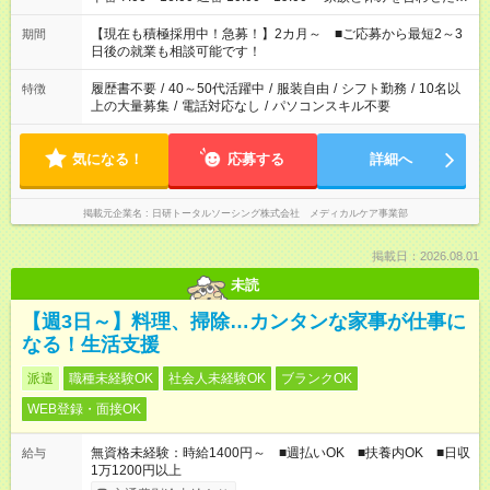
い」 「余裕を持って夕飯の準備がしたい」 「できれば残業はし
たくない」 など、ご希望を教えてくださいね。 ※Wワーク希望
【現在も積極採用中！急募！】2カ月～ ■ご応募から最短2～3
期間
の方へ 今ご覧のお仕事で希望する勤務時間と、もう1つのお仕事
日後の就業も相談可能です！
の勤務時間。 合計で週40時間を超える場合は応募できません。
履歴書不要
/
40～50代活躍中
/
服装自由
/
シフト勤務
/
10名以
特徴
上の大量募集
/
電話対応なし
/
パソコンスキル不要
気になる！
応募する
詳細へ
掲載元企業名
日研トータルソーシング株式会社 メディカルケア事業部
掲載日：2026.08.01
未読
【週3日～】料理、掃除…カンタンな家事が仕事に
なる！生活支援
派遣
職種未経験OK
社会人未経験OK
ブランクOK
WEB登録・面接OK
無資格未経験：時給1400円～ ■週払いOK ■扶養内OK ■日収
給与
1万1200円以上