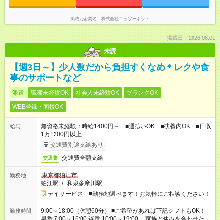
掲載元企業名
株式会社ニッソーネット
掲載日：2026.08.01
未読
【週3日～】少人数だから負担すくなめ＊レクや食
事のサポートなど
派遣
職種未経験OK
社会人未経験OK
ブランクOK
WEB登録・面接OK
無資格未経験：時給1400円～ ■週払いOK ■扶養内OK ■日収
給与
1万1200円以上
交通費別途支給あり
交通費全額支給
交通費
東京都狛江市
勤務地
狛江駅
/
和泉多摩川駅
デイサービス ■勤務地選べます！お気軽にご相談ください！
9:00～18:00（休憩60分） ■ご希望があれば下記シフトもOK！
勤務時間
早番 7:00～16:00 遅番 10:00～19:00 「家族と休みを合わせた