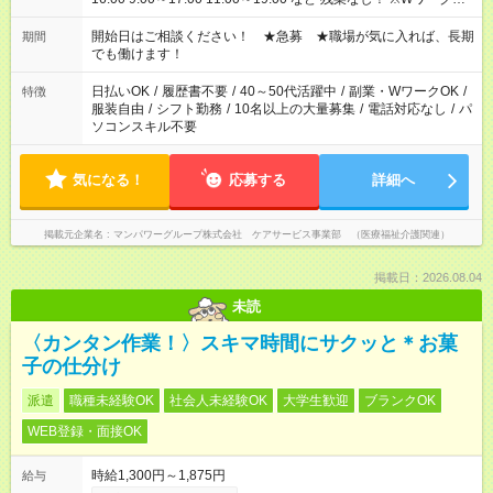
場合、他のお仕事と合わせ週40時間超の就業はご案内できませ
ん ※法令に基づき、週20時間以上勤務は社会保険への加入対象
開始日はご相談ください！ ★急募 ★職場が気に入れば、長期
期間
となります ※労働者派遣法（日雇い派遣の原則禁止）により、
でも働けます！
短時間・短期間の就業はご案内が難しい場合があります
日払いOK
/
履歴書不要
/
40～50代活躍中
/
副業・WワークOK
/
特徴
服装自由
/
シフト勤務
/
10名以上の大量募集
/
電話対応なし
/
パ
ソコンスキル不要
気になる！
応募する
詳細へ
掲載元企業名
マンパワーグループ株式会社 ケアサービス事業部 （医療福祉介護関連）
掲載日：2026.08.04
未読
〈カンタン作業！〉スキマ時間にサクッと＊お菓
子の仕分け
派遣
職種未経験OK
社会人未経験OK
大学生歓迎
ブランクOK
WEB登録・面接OK
時給1,300円～1,875円
給与