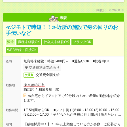
掲載日：2026.08.03
未読
≪ジモトで時短！！≫近所の施設で身の回りのお
手伝いなど
派遣
職種未経験OK
社会人未経験OK
ブランクOK
WEB登録・面接OK
無資格未経験：時給1400円～ ■週払いOK ■扶養内OK
給与
交通費別途支給あり
交通費全額支給
交通費
東京都狛江市
勤務地
狛江駅
/
和泉多摩川駅
≪自宅からドアtoドアで30分以内！≫ご希望の勤務地を紹介
します。
1日5時間からOK！ ■シフト例 (1)8:00～13:00 (2)10:00～15:00
勤務時間
(3)12:00～17:00 「子どもたちが学校に行く間だけ働きたい」
「余裕を持って夕飯の準備がしたい」 「午前中は働いて、午後
はプライベートの時間にしたい」 など、ご希望を教えてくださ
【積極採用中！】＊1年以上勤務している方が多数！ご応募から
期間