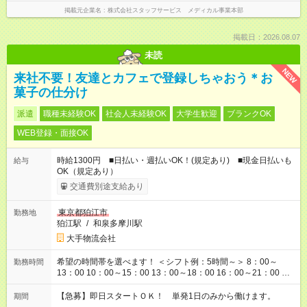
掲載元企業名
株式会社スタッフサービス メディカル事業本部
掲載日：2026.08.07
未読
NEW
来社不要！友達とカフェで登録しちゃおう＊お
菓子の仕分け
派遣
職種未経験OK
社会人未経験OK
大学生歓迎
ブランクOK
WEB登録・面接OK
時給1300円 ■日払い・週払いOK！(規定あり) ■現金日払いも
給与
OK（規定あり）
交通費別途支給あり
東京都狛江市
勤務地
狛江駅
/
和泉多摩川駅
大手物流会社
希望の時間帯を選べます！ ＜シフト例：5時間～＞ 8：00～
勤務時間
13：00 10：00～15：00 13：00～18：00 16：00～21：00 ＜
シフト例：8時間～＞ ・10：00～19：00 ・13：00～22：00 ・
22：00～翌6：00 など！是非ご希望をお聞かせください！
【急募】即日スタートＯＫ！ 単発1日のみから働けます。
期間