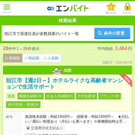
0
メニュー
気になる！
ログイン
検索結果
条件の変更
狛江市で派遣社員が多数就業のバイト一覧
28
1,464
件中
1
～
28
件表示
平均時給:
円
新着順
時給順
人気順
掲載日：2026.08.09
未読
NEW
狛江市【週2日～】ホテルライクな高齢者マンシ
ョンで生活サポート
派遣
職種未経験OK
社会人未経験OK
大学生歓迎
ブランクOK
WEB登録・面接OK
無資格未経験：時給1600円～ 経験者：時給1800円～ ★日払
給与
い／週払い制度あり（月払いも選べます）※稼働開始時は手続き
完了次第のお支払いとなります。
交通費別途支給あり