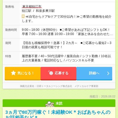
東京都狛江市
勤務地
狛江駅
/
和泉多摩川駅
≪自宅からドアtoドアで30分以内！≫ご希望の勤務地を紹介
します。
9:00～18:00（休憩60分） ■ご希望があれば下記シフトもOK！
勤務時間
早番 7:00～16:00 遅番 10:00～19:00 「家族と休みを合わせた
い」 「余裕を持って夕飯の準備がしたい」 「できれば残業はし
たくない」 など、ご希望を教えてくださいね。 ※Wワーク希望
【現在も積極採用中！急募！】2カ月～ ■ご応募から最短2～3
期間
の方へ 今ご覧のお仕事で希望する勤務時間と、もう1つのお仕事
日後の就業も相談可能です！
の勤務時間。 合計で週40時間を超える場合は応募できません。
履歴書不要
/
40～50代活躍中
/
服装自由
/
シフト勤務
/
10名以
特徴
上の大量募集
/
電話対応なし
/
パソコンスキル不要
気になる！
応募する
詳細へ
掲載元企業名
日研トータルソーシング株式会社 メディカルケア事業部
掲載日：2026.08.02
未読
3ヵ月で80万円稼ぐ！未経験OK＊おばあちゃんの
お話相手など＊