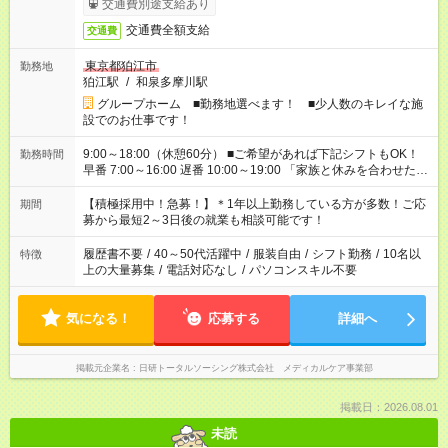
交通費別途支給あり
交通費全額支給
交通費
東京都狛江市
勤務地
狛江駅
/
和泉多摩川駅
グループホーム ■勤務地選べます！ ■少人数のキレイな施
設でのお仕事です！
9:00～18:00（休憩60分） ■ご希望があれば下記シフトもOK！
勤務時間
早番 7:00～16:00 遅番 10:00～19:00 「家族と休みを合わせた
い」 「余裕を持って夕飯の準備がしたい」 「できれば残業はし
たくない」 など、ご希望を教えてくださいね。 ※Wワーク希望
【積極採用中！急募！】＊1年以上勤務している方が多数！ご応
期間
の方へ 今ご覧のお仕事で希望する勤務時間と、もう1つのお仕事
募から最短2～3日後の就業も相談可能です！
の勤務時間。 合計で週40時間を超える場合は応募できません。
履歴書不要
/
40～50代活躍中
/
服装自由
/
シフト勤務
/
10名以
特徴
上の大量募集
/
電話対応なし
/
パソコンスキル不要
気になる！
応募する
詳細へ
掲載元企業名
日研トータルソーシング株式会社 メディカルケア事業部
掲載日：2026.08.01
未読