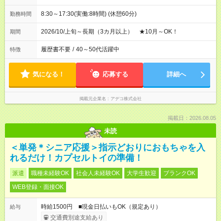
8:30～17:30(実働:8時間) (休憩60分)
勤務時間
2026/10/上旬～長期（3カ月以上） ★10月～OK！
期間
履歴書不要
/
40～50代活躍中
特徴
気になる！
応募する
詳細へ
掲載元企業名
アデコ株式会社
掲載日：2026.08.05
未読
＜単発＊シニア応援＞指示どおりにおもちゃを入
れるだけ！カプセルトイの準備！
派遣
職種未経験OK
社会人未経験OK
大学生歓迎
ブランクOK
WEB登録・面接OK
時給1500円 ■現金日払いもOK（規定あり）
給与
交通費別途支給あり