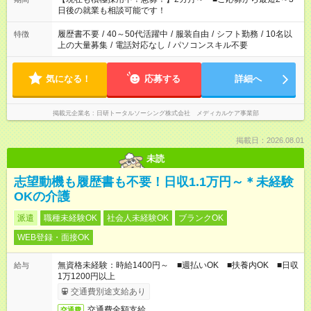
の方へ 今ご覧のお仕事で希望する勤務時間と、もう1つのお仕事
日後の就業も相談可能です！
の勤務時間。 合計で週40時間を超える場合は応募できません。
履歴書不要
/
40～50代活躍中
/
服装自由
/
シフト勤務
/
10名以
特徴
上の大量募集
/
電話対応なし
/
パソコンスキル不要
気になる！
応募する
詳細へ
掲載元企業名
日研トータルソーシング株式会社 メディカルケア事業部
掲載日：2026.08.01
未読
志望動機も履歴書も不要！日収1.1万円～＊未経験
OKの介護
派遣
職種未経験OK
社会人未経験OK
ブランクOK
WEB登録・面接OK
無資格未経験：時給1400円～ ■週払いOK ■扶養内OK ■日収
給与
1万1200円以上
交通費別途支給あり
交通費全額支給
交通費