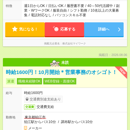
週1日からOK
/
日払いOK
/
履歴書不要
/
40～50代活躍中
/
副
特徴
業・WワークOK
/
服装自由
/
シフト勤務
/
10名以上の大量募
集
/
電話対応なし
/
パソコンスキル不要
気になる！
応募する
詳細へ
掲載元企業名
株式会社マイワーク
掲載日：2026.08.06
未読
NEW
時給1600円！10月開始＊営業事務のオシゴト！
派遣
職種未経験OK
WEB登録・面接OK
時給1600円
給与
交通費別途支給あり
交通費支給
交通費
東京都狛江市
勤務地
狛江駅からバス10分
/
調布駅からバス10分
メーカー