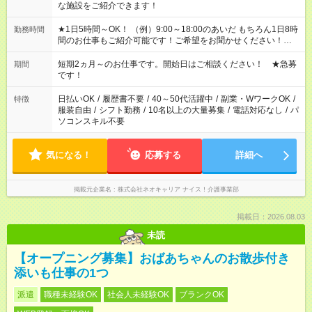
な施設をご紹介できます！
★1日5時間～OK！ （例）9:00～18:00のあいだ もちろん1日8時
勤務時間
間のお仕事もご紹介可能です！ご希望をお聞かせください！★家
庭の都合でお休みが必要な場合も遠慮なくご相談ください。 ※
週最低15時間以上の勤務が必要です
短期2ヵ月～のお仕事です。開始日はご相談ください！ ★急募
期間
です！
日払いOK
/
履歴書不要
/
40～50代活躍中
/
副業・WワークOK
/
特徴
服装自由
/
シフト勤務
/
10名以上の大量募集
/
電話対応なし
/
パ
ソコンスキル不要
気になる！
応募する
詳細へ
掲載元企業名
株式会社ネオキャリア ナイス！介護事業部
掲載日：2026.08.03
未読
【オープニング募集】おばあちゃんのお散歩付き
添いも仕事の1つ
派遣
職種未経験OK
社会人未経験OK
ブランクOK