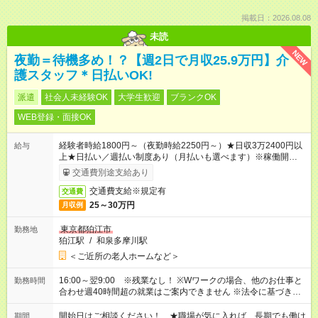
掲載日：2026.08.08
未読
NEW
夜勤＝待機多め！？【週2日で月収25.9万円】介
護スタッフ＊日払いOK!
派遣
社会人未経験OK
大学生歓迎
ブランクOK
WEB登録・面接OK
経験者時給1800円～（夜勤時給2250円～）★日収3万2400円以
給与
上★日払い／週払い制度あり（月払いも選べます）※稼働開始時
は手続き完了次第のお支払いとなります。
交通費別途支給あり
交通費支給※規定有
交通費
25～30万円
月収例
東京都狛江市
勤務地
狛江駅
/
和泉多摩川駅
＜ご近所の老人ホームなど＞
16:00～翌9:00 ※残業なし！ ※Wワークの場合、他のお仕事と
勤務時間
合わせ週40時間超の就業はご案内できません ※法令に基づき、
週20時間以上勤務は社会保険への加入対象となります ※労働者
派遣法（日雇い派遣の原則禁止）により、短時間・短期間の就
開始日はご相談ください！ ★職場が気に入れば、長期でも働け
期間