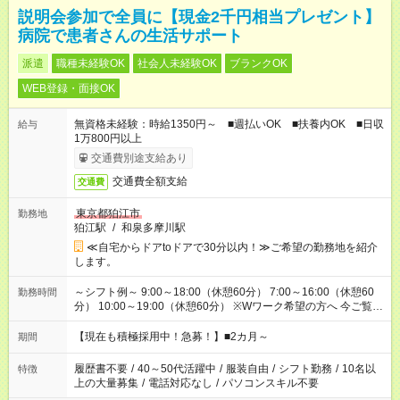
説明会参加で全員に【現金2千円相当プレゼント】
病院で患者さんの生活サポート
派遣
職種未経験OK
社会人未経験OK
ブランクOK
WEB登録・面接OK
無資格未経験：時給1350円～ ■週払いOK ■扶養内OK ■日収
給与
1万800円以上
交通費別途支給あり
交通費全額支給
交通費
東京都狛江市
勤務地
狛江駅
/
和泉多摩川駅
≪自宅からドアtoドアで30分以内！≫ご希望の勤務地を紹介
します。
～シフト例～ 9:00～18:00（休憩60分） 7:00～16:00（休憩60
勤務時間
分） 10:00～19:00（休憩60分） ※Wワーク希望の方へ 今ご覧の
お仕事で希望する勤務時間と、もう1つのお仕事の勤務時間の合
計が 週40時間を超えなければOKです。
【現在も積極採用中！急募！】■2カ月～
期間
履歴書不要
/
40～50代活躍中
/
服装自由
/
シフト勤務
/
10名以
特徴
上の大量募集
/
電話対応なし
/
パソコンスキル不要