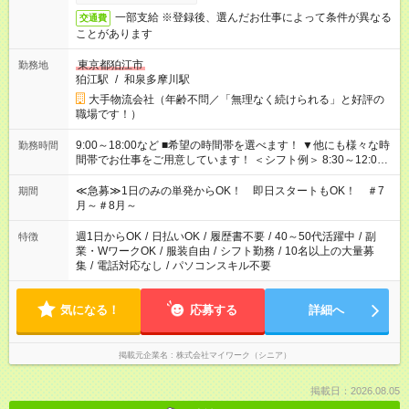
一部支給 ※登録後、選んだお仕事によって条件が異なる
交通費
ことがあります
東京都狛江市
勤務地
狛江駅
/
和泉多摩川駅
大手物流会社（年齢不問／「無理なく続けられる」と好評の
職場です！）
9:00～18:00など ■希望の時間帯を選べます！ ▼他にも様々な時
勤務時間
間帯でお仕事をご用意しています！ ＜シフト例＞ 8:30～12:00
17:00～22:00 13:00～22:00 22:00～翌6:00 など
≪急募≫1日のみの単発からOK！ 即日スタートもOK！ ＃7
期間
月～＃8月～
週1日からOK
/
日払いOK
/
履歴書不要
/
40～50代活躍中
/
副
特徴
業・WワークOK
/
服装自由
/
シフト勤務
/
10名以上の大量募
集
/
電話対応なし
/
パソコンスキル不要
気になる！
応募する
詳細へ
掲載元企業名
株式会社マイワーク（シニア）
掲載日：2026.08.05