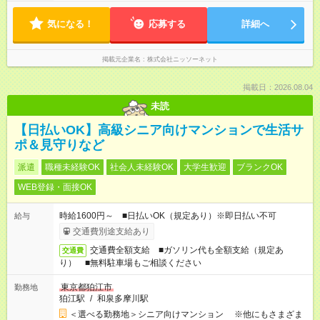
気になる！
応募する
詳細へ
掲載元企業名
株式会社ニッソーネット
掲載日：2026.08.04
未読
【日払いOK】高級シニア向けマンションで生活サ
ポ＆見守りなど
派遣
職種未経験OK
社会人未経験OK
大学生歓迎
ブランクOK
WEB登録・面接OK
時給1600円～ ■日払いOK（規定あり）※即日払い不可
給与
交通費別途支給あり
交通費全額支給 ■ガソリン代も全額支給（規定あ
交通費
り） ■無料駐車場もご相談ください
東京都狛江市
勤務地
狛江駅
/
和泉多摩川駅
＜選べる勤務地＞シニア向けマンション ※他にもさまざま