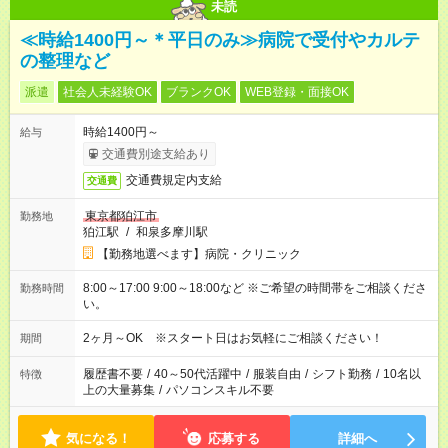
未読
≪時給1400円～＊平日のみ≫病院で受付やカルテ
の整理など
派遣
社会人未経験OK
ブランクOK
WEB登録・面接OK
時給1400円～
給与
交通費別途支給あり
交通費規定内支給
交通費
東京都狛江市
勤務地
狛江駅
/
和泉多摩川駅
【勤務地選べます】病院・クリニック
8:00～17:00 9:00～18:00など ※ご希望の時間帯をご相談くださ
勤務時間
い。
2ヶ月～OK ※スタート日はお気軽にご相談ください！
期間
履歴書不要
/
40～50代活躍中
/
服装自由
/
シフト勤務
/
10名以
特徴
上の大量募集
/
パソコンスキル不要
気になる！
応募する
詳細へ