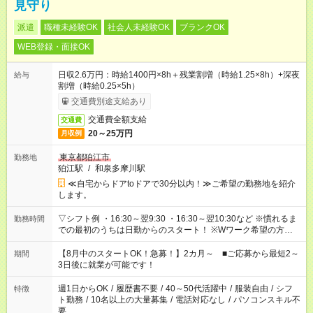
見守り
派遣
職種未経験OK
社会人未経験OK
ブランクOK
WEB登録・面接OK
日収2.6万円：時給1400円×8h＋残業割増（時給1.25×8h）+深夜
給与
割増（時給0.25×5h）
交通費別途支給あり
交通費全額支給
交通費
20～25万円
月収例
東京都狛江市
勤務地
狛江駅
/
和泉多摩川駅
≪自宅からドアtoドアで30分以内！≫ご希望の勤務地を紹介
します。
▽シフト例 ・16:30～翌9:30 ・16:30～翌10:30など ※慣れるま
勤務時間
での最初のうちは日勤からのスタート！ ※Wワーク希望の方へ
今ご覧のお仕事で希望する勤務時間と、もう1つのお仕事の勤務
時間。 合計で週40時間を超える場合は応募できません。
【8月中のスタートOK！急募！】2カ月～ ■ご応募から最短2～
期間
3日後に就業が可能です！
週1日からOK
/
履歴書不要
/
40～50代活躍中
/
服装自由
/
シフ
特徴
ト勤務
/
10名以上の大量募集
/
電話対応なし
/
パソコンスキル不
要