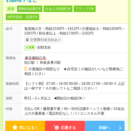
派遣
職種未経験OK
社会人未経験OK
ブランクOK
WEB登録・面接OK
無資格の方：時給1530円～1912円 / 介護福祉士：時給1830円～
給与
2287円 / 初任者以上：時給1730円～2162円
交通費別途支給あり
全額支給
交通費
東京都狛江市
勤務地
狛江駅
/
和泉多摩川駅
介護施設や病院など ★自宅近くの施設がいいなど勤務地ご
相談ください
【シフト例】 07:00～16:00 09:00～18:00 17:00～09:00 ※ 上記
勤務時間
は一例です！その他シフトもご相談ください！
即日～2ヶ月以上 ■開始日の相談OK！
期間
日払いOK
/
履歴書不要
/
40～50代活躍中
/
シフト勤務
/
10名以
特徴
上の大量募集
/
電話対応なし
/
パソコンスキル不要
気になる！
応募する
詳細へ