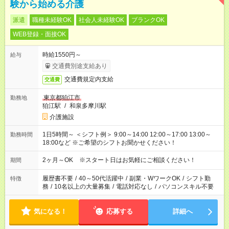
験から始める介護
派遣
職種未経験OK
社会人未経験OK
ブランクOK
WEB登録・面接OK
時給1550円～
給与
交通費別途支給あり
交通費規定内支給
交通費
東京都狛江市
勤務地
狛江駅
/
和泉多摩川駅
介護施設
1日5時間～ ＜シフト例＞ 9:00～14:00 12:00～17:00 13:00～
勤務時間
18:00など ※ご希望のシフトお聞かせください！
2ヶ月～OK ※スタート日はお気軽にご相談ください！
期間
履歴書不要
/
40～50代活躍中
/
副業・WワークOK
/
シフト勤
特徴
務
/
10名以上の大量募集
/
電話対応なし
/
パソコンスキル不要
気になる！
応募する
詳細へ