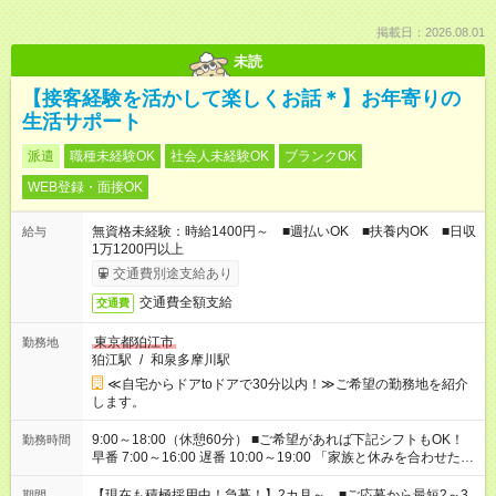
掲載日：2026.08.01
未読
【接客経験を活かして楽しくお話＊】お年寄りの
生活サポート
派遣
職種未経験OK
社会人未経験OK
ブランクOK
WEB登録・面接OK
無資格未経験：時給1400円～ ■週払いOK ■扶養内OK ■日収
給与
1万1200円以上
交通費別途支給あり
交通費全額支給
交通費
東京都狛江市
勤務地
狛江駅
/
和泉多摩川駅
≪自宅からドアtoドアで30分以内！≫ご希望の勤務地を紹介
します。
9:00～18:00（休憩60分） ■ご希望があれば下記シフトもOK！
勤務時間
早番 7:00～16:00 遅番 10:00～19:00 「家族と休みを合わせた
い」 「余裕を持って夕飯の準備がしたい」 「できれば残業はし
たくない」 など、ご希望を教えてくださいね。 ※Wワーク希望
【現在も積極採用中！急募！】2カ月～ ■ご応募から最短2～3
期間