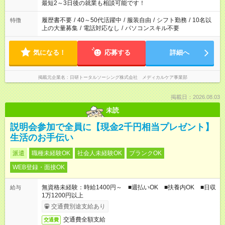
いね。 ※Wワーク希望の方へ 今ご覧のお仕事で希望する勤務時
最短2～3日後の就業も相談可能です！
間と、もう1つのお仕事の勤務時間。 合計で週40時間を超える
場合は応募できません。
履歴書不要
/
40～50代活躍中
/
服装自由
/
シフト勤務
/
10名以
特徴
上の大量募集
/
電話対応なし
/
パソコンスキル不要
気になる！
応募する
詳細へ
掲載元企業名
日研トータルソーシング株式会社 メディカルケア事業部
掲載日：2026.08.03
未読
説明会参加で全員に【現金2千円相当プレゼント】
生活のお手伝い
派遣
職種未経験OK
社会人未経験OK
ブランクOK
WEB登録・面接OK
無資格未経験：時給1400円～ ■週払いOK ■扶養内OK ■日収
給与
1万1200円以上
交通費別途支給あり
交通費全額支給
交通費