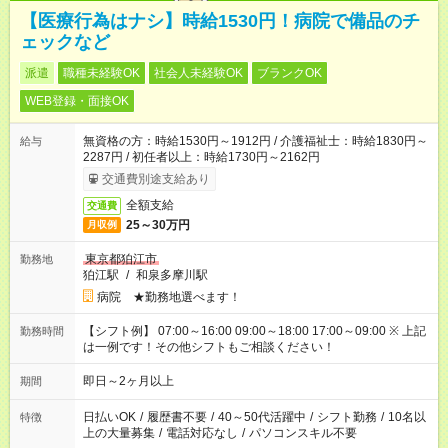
【医療行為はナシ】時給1530円！病院で備品のチ
ェックなど
派遣
職種未経験OK
社会人未経験OK
ブランクOK
WEB登録・面接OK
無資格の方：時給1530円～1912円 / 介護福祉士：時給1830円～
給与
2287円 / 初任者以上：時給1730円～2162円
交通費別途支給あり
全額支給
交通費
25～30万円
月収例
東京都狛江市
勤務地
狛江駅
/
和泉多摩川駅
病院 ★勤務地選べます！
【シフト例】 07:00～16:00 09:00～18:00 17:00～09:00 ※ 上記
勤務時間
は一例です！その他シフトもご相談ください！
即日～2ヶ月以上
期間
日払いOK
/
履歴書不要
/
40～50代活躍中
/
シフト勤務
/
10名以
特徴
上の大量募集
/
電話対応なし
/
パソコンスキル不要