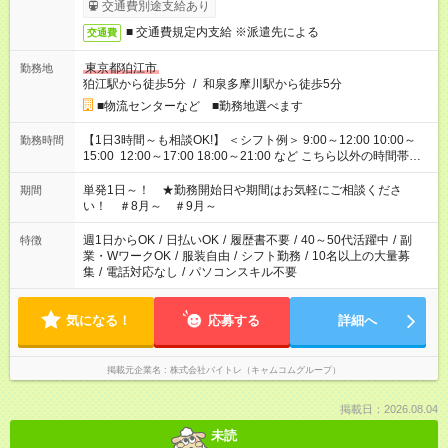
交通費別途支給あり
■ 交通費規定内支給 ※派遣先による
交通費
東京都狛江市
勤務地
狛江駅から徒歩5分
/
和泉多摩川駅から徒歩5分
■物流センターなど ■勤務地選べます
【1日3時間～も相談OK!】 ＜シフト例＞ 9:00～12:00 10:00～
勤務時間
15:00 12:00～17:00 18:00～21:00 など こちら以外の時間帯も
お気軽にご相談ください！
単発1日～！ ★勤務開始日や期間はお気軽にご相談くださ
期間
い！ ＃8月～ ＃9月～
週1日からOK
/
日払いOK
/
履歴書不要
/
40～50代活躍中
/
副
特徴
業・WワークOK
/
服装自由
/
シフト勤務
/
10名以上の大量募
集
/
電話対応なし
/
パソコンスキル不要
気になる！
応募する
詳細へ
掲載元企業名
株式会社バイトレ（キャムコムグループ）
掲載日：2026.08.04
未読