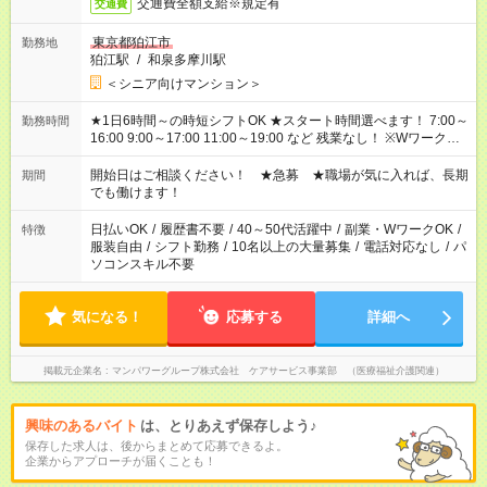
交通費全額支給※規定有
交通費
東京都狛江市
勤務地
狛江駅
/
和泉多摩川駅
＜シニア向けマンション＞
★1日6時間～の時短シフトOK ★スタート時間選べます！ 7:00～
勤務時間
16:00 9:00～17:00 11:00～19:00 など 残業なし！ ※Wワークの
場合、他のお仕事と合わせ週40時間超の就業はご案内できませ
ん ※法令に基づき、週20時間以上勤務は社会保険への加入対象
開始日はご相談ください！ ★急募 ★職場が気に入れば、長期
期間
となります ※労働者派遣法（日雇い派遣の原則禁止）により、
でも働けます！
短時間・短期間の就業はご案内が難しい場合があります
日払いOK
/
履歴書不要
/
40～50代活躍中
/
副業・WワークOK
/
特徴
服装自由
/
シフト勤務
/
10名以上の大量募集
/
電話対応なし
/
パ
ソコンスキル不要
気になる！
応募する
詳細へ
掲載元企業名
マンパワーグループ株式会社 ケアサービス事業部 （医療福祉介護関連）
興味のあるバイト
は、とりあえず保存しよう♪
保存した求人は、後からまとめて応募できるよ。
企業からアプローチが届くことも！