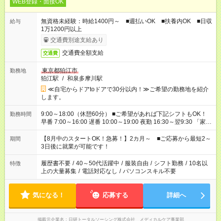
WEB登録・面接OK
無資格未経験：時給1400円～ ■週払いOK ■扶養内OK ■日収
給与
1万1200円以上
交通費別途支給あり
交通費全額支給
交通費
東京都狛江市
勤務地
狛江駅
/
和泉多摩川駅
≪自宅からドアtoドアで30分以内！≫ご希望の勤務地を紹介
します。
9:00～18:00（休憩60分） ■ご希望があれば下記シフトもOK！
勤務時間
早番 7:00～16:00 遅番 10:00～19:00 夜勤 16:30～翌9:30 「家族
と休みを合わせたい」 「余裕を持って夕飯の準備がしたい」
「できれば残業はしたくない」 など、ご希望を教えてください
【8月中のスタートOK！急募！】2カ月～ ■ご応募から最短2～
期間
ね。 ※Wワーク希望の方へ 今ご覧のお仕事で希望する勤務時間
3日後に就業が可能です！
と、もう1つのお仕事の勤務時間。 合計で週40時間を超える場
合は応募できません。
履歴書不要
/
40～50代活躍中
/
服装自由
/
シフト勤務
/
10名以
特徴
上の大量募集
/
電話対応なし
/
パソコンスキル不要
気になる！
応募する
詳細へ
掲載元企業名
日研トータルソーシング株式会社 メディカルケア事業部