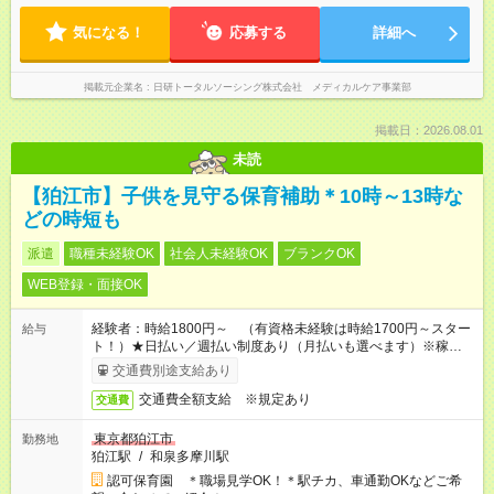
気になる！
応募する
詳細へ
掲載元企業名
日研トータルソーシング株式会社 メディカルケア事業部
掲載日：2026.08.01
未読
【狛江市】子供を見守る保育補助＊10時～13時な
どの時短も
派遣
職種未経験OK
社会人未経験OK
ブランクOK
WEB登録・面接OK
経験者：時給1800円～ （有資格未経験は時給1700円～スター
給与
ト！）★日払い／週払い制度あり（月払いも選べます）※稼働開
始時は手続き完了次第のお支払いとなります★フルタイムできる
交通費別途支給あり
方は100円アップ！
交通費全額支給 ※規定あり
交通費
東京都狛江市
勤務地
狛江駅
/
和泉多摩川駅
認可保育園 ＊職場見学OK！＊駅チカ、車通勤OKなどご希