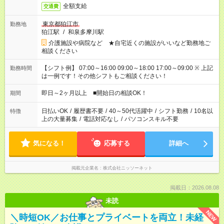
全額支給
交通費
東京都狛江市
勤務地
狛江駅
/
和泉多摩川駅
介護施設や病院など ★自宅近くの施設がいいなど勤務地ご
相談ください
【シフト例】 07:00～16:00 09:00～18:00 17:00～09:00 ※ 上記
勤務時間
は一例です！その他シフトもご相談ください！
即日～2ヶ月以上 ■開始日の相談OK！
期間
日払いOK
/
履歴書不要
/
40～50代活躍中
/
シフト勤務
/
10名以
特徴
上の大量募集
/
電話対応なし
/
パソコンスキル不要
気になる！
応募する
詳細へ
掲載元企業名
株式会社ニッソーネット
掲載日：2026.08.08
未読
NEW
＼時短OK／お仕事とプライベートを両立！未経