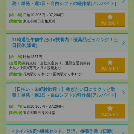
務！単発・週1日～自由シフトの軽作業[アルバイト]
[給 与]
日給10,305円～37,204円
[勤務地]
東京都町田市相原町
気になる！
11時退社午前中だけ×扶養内！医薬品ピッキング！土
日祝休[派遣]
[給 与]
時給1337円
[交通費]
実費支給／当社規定あり。通勤交通費実費
支払／上限4万円／月※規定あり
気になる！
[勤務地]
花崎駅から車6分
/
栗橋駅から車15分
【日払い・未経験歓迎！】稼ぎたい日にサクッと勤
務！単発・週1日～自由シフトの軽作業[アルバイト]
[給 与]
日給10,305円～37,204円
[勤務地]
東京都世田谷区経堂
気になる！
<タイパ抜群>機械セット、洗浄、接着作業（日勤）