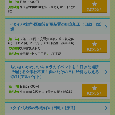
[給 与]
日給13,000円～
[勤務地]
東京都世田谷区北沢（最寄り駅：下北沢
気になる！
駅）
<タイパ抜群>医療診断用装置の組立加工（日勤）[派
遣]
[給 与]
時給1500円 ※交通費全額支給（規定あ
り） 【月収例】26.2万円（20日勤務＋残業20h）
[交通費]
交通費支給あり
気になる！
[勤務地]
豊田駅
/
北八王子駅
/
八王子駅
ちいさいかわいいキャラのイベントも！好きな場所
で働ける☆来社不要！働いたその日に給料もらえる
◎/T1[アルバイト]
[給 与]
日給13,000円～
[勤務地]
東京都新宿区新宿（最寄り駅：新宿駅）
気になる！
<タイパ抜群>機械操作（日勤）[派遣]