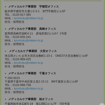
メディカルケア事業部 宇都宮オフィス
栃木県宇都宮市大通り2-3-1 井門宇都宮ビル5F
TEL：0120-917-385
MAIL：
tenshoku@nikken-ts.jp
担当：採用担当
メディカルケア事業部 高崎オフィス
群馬県高崎市栄町4-11 原地所第2ビル6Ｆ 1号室
TEL：0120-935-241
MAIL：
tenshoku@nikken-ts.jp
担当：採用担当
メディカルケア事業部 大宮オフィス
埼玉県さいたま市大宮区吉敷町1-23-1 ONEST大宮吉敷町ビル6F
TEL：0120-989-425
MAIL：
tenshoku@nikken-ts.jp
担当：採用担当
メディカルケア事業部 千葉オフィス
〒260-0015
千葉県千葉市中央区富士見2-15-11 IMI千葉富士見ビル6F
TEL：0120-998-758
MAIL：
tenshoku@nikken-ts.jp
担当：採用担当
メディカルケア事業部 柏オフィス
千葉県柏市末広町5-19 第12関口ビル7F 705号室