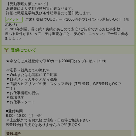
【受動喫煙対策について】
派遣先により受動喫煙対策が異なります。
詳細は職場見学時及び条件明示書にて通知致します。
ご来社登録でQUOカード2000円分プレゼント♪週払いOK！（規
ポイント！
定あり）
☆1981年創業。長く続く実績があるので安心♪ご紹介できるお仕事多数！
選べる条件が多いって、実は重要なこと。安心の「ニッケン」で一緒に働き
ましょう♪
登録について
★今ならご来社登録でQUOカード2000円分をプレゼント中★
≪応募～就業までの流れ≫
▼Webまたはお電話にてご応募
▼日研メディカルケアから連絡
▼面談＆ヒアリングの後、スタッフ登録（TEL登録、WEB登録もOKで
す！）
▼お仕事情報の提供
▼職場見学
▼お仕事スタート
■受付時間
9:00～18:00（月～金）
※上記以外でもお気軽に場所・日程等ご相談下さい
※登録会は面接ではありませんので私服でOK
登録場所