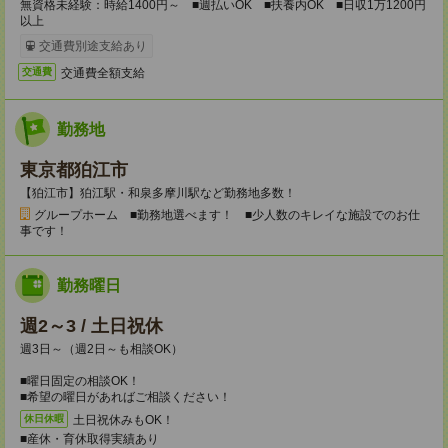
無資格未経験：時給1400円～ ■週払いOK ■扶養内OK ■日収1万1200円
以上
交通費別途支給あり
交通費全額支給
交通費
勤務地
東京都狛江市
【狛江市】狛江駅・和泉多摩川駅など勤務地多数！
グループホーム ■勤務地選べます！ ■少人数のキレイな施設でのお仕
事です！
勤務曜日
週2～3 / 土日祝休
週3日～（週2日～も相談OK）
■曜日固定の相談OK！
■希望の曜日があればご相談ください！
土日祝休みもOK！
休日休暇
■産休・育休取得実績あり