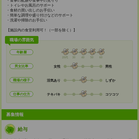
・食事の配膳や食事中の見守り
・トイレやお風呂のサポート
・食材の買い出しのお手伝い
・簡単な調理や盛り付けなどのサポート
・洗濯や掃除のお手伝い
【施設内の食堂利用可！（一部を除く）】
職場の雰囲気
年齢層
20代
30
40
50
60
男女比率
女性
男性
職場の様子
活気あり
しずか
仕事の仕方
テキパキ
コツコツ
募集情報
給与