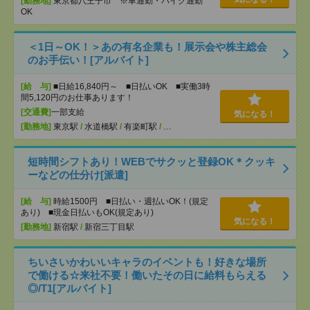
[勤務地]
東京都八王子市 ※車通勤・バイク通勤
OK
＜1日～OK！＞あの有名企業も！展示会や株主総会
のお手伝い！[アルバイト]
[給 与]
■日給16,840円～ ■日払いOK ■実働3時
間5,120円のお仕事あります！
[交通費]
一部支給
気になる！
[勤務地]
東京駅
/
水道橋駅
/
有楽町駅
/
…
短時間シフトあり！WEBでサクッと登録OK＊クッキ
ーなどの仕分け[派遣]
[給 与]
時給1500円 ■日払い・週払いOK！(規定
あり) ■現金日払いもOK(規定あり)
気になる！
[勤務地]
新宿駅
/
新宿三丁目駅
ちいさいかわいいキャラのイベントも！好きな場所
で働ける☆来社不要！働いたその日に給料もらえる
◎/T1[アルバイト]