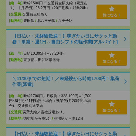
[給 与]
時給1500円 ※交通費全額支給（規定あ
り） 【月収例】26.2万円（20日勤務＋残業20h）
[交通費]
交通費支給あり
気になる！
[勤務地]
豊田駅
/
北八王子駅
/
八王子駅
【日払い・未経験歓迎！】稼ぎたい日にサクッと勤
務！単発・週1日～自由シフトの軽作業[アルバイト]
[給 与]
日給10,305円～37,204円
[勤務地]
東京都世田谷区豪徳寺
気になる！
＼11/30までの短期！／未経験から時給1700円！集荷
作業[派遣]
[給 与]
時給1700円／月収例：328,100円＝1,700
円×8時間×21日勤務の場合＋残業代(月20時間の場
合)、交通費別途支給
気になる！
[交通費]
実費支給／当社規定あり。
[勤務地]
徳宿駅から車5分
/
涸沼駅から車12分
【日払い・未経験歓迎！】稼ぎたい日にサクッと勤