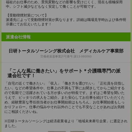
福祉のお仕事のため、景気変動などの影響を受けにくく、現在も積極採用
中。シフト減少などもなく安定して働くことが可能です。
【受動喫煙対策について】
派遣先によって受動喫煙対策が異なります。詳細は職場見学時および条件明
示書にてお伝えいたします！
派遣会社情報
日研トータルソーシング株式会社 メディカルケア事業部
労働者派遣事業許可番号:派13-060060
「こんな風に働きたい」をサポート＊介護職専門の派
遣会社です！
「自宅の近くで働きたい」「収入」「働き方を選びたい」「正社員を目指し
たい」などの希望条件や、仕事上の不満も丁寧にお聞きしてからご紹介する
ので長期でご活躍されている方が多いのが特長です。まずはご希望を聞いた
うえで、ピッタリの求人をご紹介。また安心してお仕事を続けていただくた
め、経験豊富な専任担当者がお仕事開始前はもちろん、お仕事開始後もしっ
かりフォロー。仕事の悩みやそれ以外のことでも不安なことがあればお気軽
にご相談くださいね。
※日研トータルソーシングは経済産業省より「地域未来牽引企業」に選定され
ました。