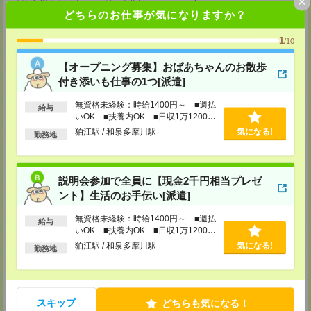
×
TEL：0120-935-218
どちらのお仕事が気になりますか？
MAIL：
tenshoku@nikken-ts.jp
担当：採用担当
1
/10
メディカルケア事業部 新宿オフィス
東京都新宿区新宿2-3-10 新宿御苑ビル6階
【オープニング募集】おばあちゃんのお散歩
TEL：0120-457-235
付き添いも仕事の1つ[派遣]
MAIL：
tenshoku@nikken-ts.jp
担当：採用担当
無資格未経験：時給1400円～ ■週払
給与
メディカルケア事業部 立川事業所
いOK ■扶養内OK ■日収1万1200円
以上
東京都立川市錦町1-12-14
狛江駅 / 和泉多摩川駅
気になる!
勤務地
TEL：0120-934-200
MAIL：
tenshoku@nikken-ts.jp
担当：採用担当
説明会参加で全員に【現金2千円相当プレゼ
メディカルケア事業部 町田オフィス
ント】生活のお手伝い[派遣]
東京都町田市森野1-7-23 大樹生命町田ビル6F
TEL：0120-453-285
MAIL：
tenshoku@nikken-ts.jp
無資格未経験：時給1400円～ ■週払
給与
担当：採用担当
いOK ■扶養内OK ■日収1万1200円
以上
狛江駅 / 和泉多摩川駅
気になる!
メディカルケア事業部 横浜オフィス
勤務地
神奈川県横浜市保土ケ谷区神戸町134 横浜ビジネスパークサウスタワー
2F B区画
TEL：0120-901-799
MAIL：
tenshoku@nikken-ts.jp
スキップ
担当：採用担当
どちらも気になる！