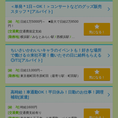
＜単発＊1日～OK！＞コンサートなどのグッズ販売
スタッフ＊[アルバイト]
[給 与]
日給1万5000円～ ■最大で日給2万8500
円！
[交通費]
交通費規定支給
気になる！
[勤務地]
横浜駅
/
みなとみらい駅
/
西横浜駅
/
…
ちいさいかわいいキャラのイベントも！好きな場所
で働ける☆来社不要！働いたその日に給料もらえる
◎/T1[アルバイト]
[給 与]
日給13,000円～
[勤務地]
東京都町田市原町田（最寄り駅：町田駅）
気になる！
高時給！車通勤OK！平日休み！日勤のお仕事！調理
補助[派遣]
[給 与]
時給1600円
[交通費]
交通費支給有り
気になる！