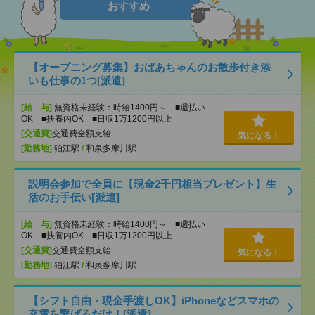
おすすめ
【オープニング募集】おばあちゃんのお散歩付き添
いも仕事の1つ[派遣]
[給 与]
無資格未経験：時給1400円～ ■週払い
OK ■扶養内OK ■日収1万1200円以上
[交通費]
交通費全額支給
気になる！
[勤務地]
狛江駅
/
和泉多摩川駅
説明会参加で全員に【現金2千円相当プレゼント】生
活のお手伝い[派遣]
[給 与]
無資格未経験：時給1400円～ ■週払い
OK ■扶養内OK ■日収1万1200円以上
[交通費]
交通費全額支給
気になる！
[勤務地]
狛江駅
/
和泉多摩川駅
【シフト自由・現金手渡しOK】iPhoneなどスマホの
充電を繋げるだけ！[派遣]