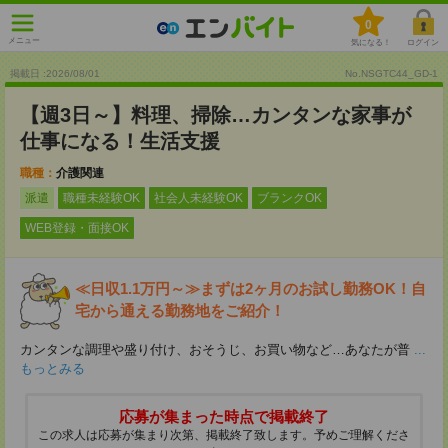
0
メニュー
気になる！
ログイン
掲載日 :2026
/
08
/
01
No.NSGTC44_GD-1
【週3日～】料理、掃除…カンタンな家事が
仕事になる！生活支援
職種：
介護関連
派遣
職種未経験OK
社会人未経験OK
ブランクOK
WEB登録・面接OK
≪日収1.1万円～≫まずは2ヶ月のお試し勤務OK！自
宅から通える勤務地をご紹介！
カンタンな調理や盛り付け、おそうじ、お買い物など…あなたが普
...
もっとみる
応募が集まった時点で掲載終了
この求人は応募が集まり次第、掲載終了致します。予めご理解くださ