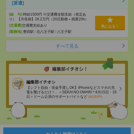
[派遣]
[給 与]
時給1500円 ※交通費全額支給（規定あ
り） 【月収例】26.2万円（20日勤務＋残業20h）
[交通費]
交通費支給あり
気になる！
[勤務地]
豊田駅
/
北八王子駅
/
八王子駅
すべて見る
編集部イチオシ
【シフト自由・現金手渡しOK】iPhoneなどスマホの充
電を繋げるだけ！、＜SEKAI NO OWARI＊8月15日・16
日＞ドーム公演のサポートバイトなど
(8/10UP!)