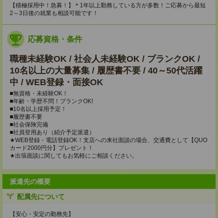
【積極採用中！急募！】＊1年以上勤務している方が多数！ご応募から最短
2～3日後の就業も相談可能です！
応募資格・条件
職種未経験OK / 社会人未経験OK / ブランクOK /
10名以上の大量募集 / 履歴書不要 / 40～50代活躍
中 / WEB登録・面接OK
■無資格・未経験OK！
■年齢・学歴不問！ブランクOK!
■10名以上採用予定！
■履歴書不要
■社会保険完備
■社員登用あり（紹介予定派遣）
★WEB登録・電話登録OK！支店への来社面談の場合、交通費として【QUO
カード2000円分】プレゼント！
★出張面談に関してもお気軽にご相談ください。
派遣先の概要
配属先について
【安心・安定の勤務先】