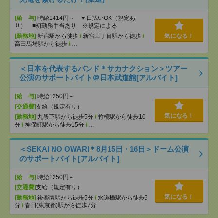
[給 与]
時給1414円～ ▼日払いOK（規定あ
り） ■初勤務手当あり ※規定による
[勤務地]
新宿駅から徒歩
/
新宿三丁目駅から徒歩
/
気になる！
高田馬場駅から徒歩
/
…
＜日本を代表するバンド＊サカナクション＞ツアー
公演のサポートバイト＠日本武道館[アルバイト]
[給 与]
時給1250円～
[交通費]
支給（規定有り）
気になる！
[勤務地]
九段下駅から徒歩5分
/
竹橋駅から徒歩10
分
/
神保町駅から徒歩15分
/
…
＜SEKAI NO OWARI＊8月15日・16日＞ドーム公演
のサポートバイト[アルバイト]
[給 与]
時給1250円～
[交通費]
支給（規定有り）
気になる！
[勤務地]
後楽園駅から徒歩5分
/
水道橋駅から徒歩5
分
/
春日(東京都)駅から徒歩7分