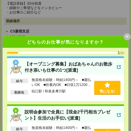
【電話登録】30分程度
・経験やご希望などをインタビュー
・お仕事のご紹介など
登録場所
CS新宿支店
×
〒163-1517
どちらのお仕事が気になりますか？
東京都新宿区西新宿 1-6-1 新宿エルタワー 17F
TEL：0120-659-458
MAIL：
CS_SHINJUKU@manpowergroup.jp
1
/10
担当：採用担当
【オープニング募集】おばあちゃんのお散歩
CS立川支店
〒190-0012
付き添いも仕事の1つ[派遣]
東京都立川市曙町2-34-7 ファーレイーストビル 8F
TEL：0120-659-460
無資格未経験：時給1400円～ ■週払
給与
MAIL：
CS_TACHIKAWA@manpowergroup.jp
いOK ■扶養内OK ■日収1万1200円
担当：採用担当
以上
狛江駅 / 和泉多摩川駅
気になる!
勤務地
CS横浜支店
〒220-8136
神奈川県横浜市西区みなとみらい 2-2-1 横浜ランドマークタワー36F
TEL：0120-659-459
説明会参加で全員に【現金2千円相当プレゼ
MAIL：
CS_YOKOHAMA@manpowergroup.jp
ント】生活のお手伝い[派遣]
担当：採用担当
無資格未経験：時給1400円～ ■週払
CS大宮支店
給与