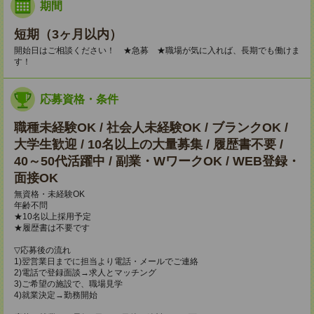
期間
短期（3ヶ月以内）
開始日はご相談ください！ ★急募 ★職場が気に入れば、長期でも働けま
す！
応募資格・条件
職種未経験OK / 社会人未経験OK / ブランクOK /
大学生歓迎 / 10名以上の大量募集 / 履歴書不要 /
40～50代活躍中 / 副業・WワークOK / WEB登録・
面接OK
無資格・未経験OK
年齢不問
★10名以上採用予定
★履歴書は不要です
▽応募後の流れ
1)翌営業日までに担当より電話・メールでご連絡
2)電話で登録面談→求人とマッチング
3)ご希望の施設で、職場見学
4)就業決定→勤務開始