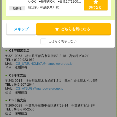
いOK ■扶養内OK ■日収1万1200円
〒330-0854 埼玉県さいたま市大宮区桜木町 1-10-16 シーノ大宮ノース
以上
ウイング 9階
狛江駅 / 和泉多摩川駅
気になる!
勤務地
TEL：0120-769-355
MAIL：
CS_OMIYA@manpowergroup.jp
担当：採用担当
CS高崎支店
スキップ
どちらも気になる！
〒370-0831 群馬県高崎市あら町167 高崎第一生命ビルディング11Ｆ
TEL：027-320-6558
MAIL：
CS_TAKASAKI@manpowergroup.jp
しばらく表示しない
担当：採用担当
CS宇都宮支店
〒321-0953 栃木県宇都宮市東宿郷3-2-18 高知穂ビル2Ｆ
TEL：0120-923-962
MAIL：
CS_UTSUNOMIYA@manpowergroup.jp
担当：採用担当
CS厚木支店
〒243-0014 神奈川県厚木市旭町1-2-1 日本生命本厚木ビル4階
TEL：046-207-2644
MAIL：
CS_ATSUGI@manpowergroup.jp
担当：採用担当
CS千葉支店
〒260-0028 千葉県千葉市中央区新町18-14 千葉新町ビル 8F
TEL：043-370-2556
担当：採用担当