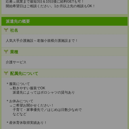
応募→就業まで最短3日＆10日後に給料GETも可！
開始希望日はご相談ください。1か月以上先の相談もOK！
派遣先の概要
社名
人気大手介護施設～老舗小規模介護施設まで！
業種
介護サービス
配属先について
＊服装について
→動きやすい服装でOK
派遣先によってはポロシャツの貸与あり
＊お休みについて
→ご希望お聞かせください！
子育て・家事優先で／はじめは日数少なめで
などなど
＊産休育休取得実績あり！