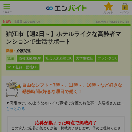
0
メニュー
気になる！
ログイン
NEW
掲載日 :2026
/
08
/
09
No.MANPWK856442-58
狛江市【週2日～】ホテルライクな高齢者マ
ンションで生活サポート
職種：
介護関連
派遣
職種未経験OK
社会人未経験OK
大学生歓迎
ブランクOK
WEB登録・面接OK
自由なシフト＊7時～、11時～、16時～など好きな
勤務時間×好きな曜日で働く！
▼高級ホテルのようなキレイな職場で介護のお仕事！入居者さんは
...
もっとみる
応募が集まった時点で掲載終了
この求人は応募が集まり次第、掲載終了致します。予めご理解くださ