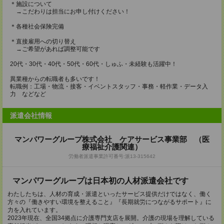
＊施設について
→こだわりは担当にお申し付けください！
＊各種社会保険完備
＊直接雇用への切り替え
→ご希望があれば調整可能です
20代・30代・40代・50代・60代・しゅふ・未経験も活躍中！
異業種からの転職者も多いです！
転職例：工場・物流・接客・イベントスタッフ・事務・軽作業・データ入
力 などなど
派遣会社情報
マンパワーグループ株式会社 ケアサービス事業部 （医
療福祉介護関連）
労働者派遣事業許可番号:派13-315642
マンパワーグループは日本初の人材派遣会社です
わたしたちは、人材の育成・派遣といったサービス提供だけではなく、働く
方々の『働きやすい環境を整えること』『長期就労につながるサポート』に
力を入れています。
2023年現在、全国34拠点に介護専門支店を展開。介護の現場を理解している