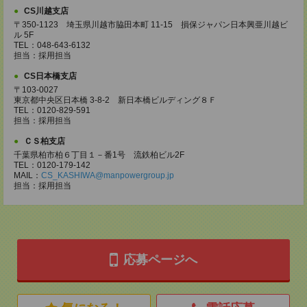
CS川越支店
〒350-1123 埼玉県川越市脇田本町 11-15 損保ジャパン日本興亜川越ビ
ル 5F
TEL：048-643-6132
担当：採用担当
CS日本橋支店
〒103-0027
東京都中央区日本橋 3-8-2 新日本橋ビルディング８Ｆ
TEL：0120-829-591
担当：採用担当
ＣＳ柏支店
千葉県柏市柏６丁目１－番1号 流鉄柏ビル2F
TEL：0120-179-142
MAIL：
CS_KASHIWA@manpowergroup.jp
担当：採用担当
応募ページへ