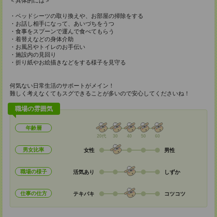
＜具体的には＞
・ベッドシーツの取り換えや、お部屋の掃除をする
・お話し相手になって、あいづちをうつ
・食事をスプーンで運んで食べてもらう
・着替えなどの身体介助
・お風呂やトイレのお手伝い
・施設内の見回り
・折り紙やお絵描きなどをする様子を見守る
何気ない日常生活のサポートがメイン！
難しく考えなくてもスグできることが多いので安心してくださいね！
職場の雰囲気
年齢層
20代
30
40
50
60
男女比率
女性
男性
職場の様子
活気あり
しずか
仕事の仕方
テキパキ
コツコツ