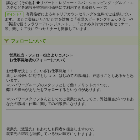
講など【その他】◆リゾート・レジャー・スパ・ショッピング・グルメ・エ
ステなど各施設を特別割引価格にて利用できる優待サービス
有資格者によるキャリアカウンセリングを無料でご提供してい
ポイント！
ます。 またご登録いただいた方を対象に「英語スピーキングチェック会」や
「英語で習うフラワーアレンジメント」、「ときめき片づけ体験セミナー」
等、楽しくて役に立つセミナーも開催しています。
フォローについて
営業担当・フォロー担当よりコメント
お仕事開始後のフォローについて
お仕事が決まって、いざお仕事開始！！
新しい出会いに期待もしつつ、はじめての職場は、戸惑うこともあるかと思
います。
マンパワーグループのスタッフとして働くメリットの１つに、
弊社の担当があなたをフォローするという点があります。
マンパワースタッフさんとしてのご就業にあたっては、弊社担当がいつもあ
なたの職場・仕事に関しての相談役になります。
就業先（派遣先）もあなたも両者を担当しますので、
就業先の環境も理解している強い味方になれますよ。