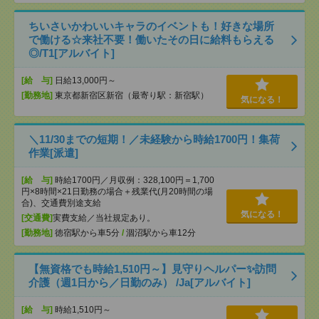
ちいさいかわいいキャラのイベントも！好きな場所
で働ける☆来社不要！働いたその日に給料もらえる
◎/T1[アルバイト]
[給 与]
日給13,000円～
[勤務地]
東京都新宿区新宿（最寄り駅：新宿駅）
気になる！
＼11/30までの短期！／未経験から時給1700円！集荷
作業[派遣]
[給 与]
時給1700円／月収例：328,100円＝1,700
円×8時間×21日勤務の場合＋残業代(月20時間の場
合)、交通費別途支給
気になる！
[交通費]
実費支給／当社規定あり。
[勤務地]
徳宿駅から車5分
/
涸沼駅から車12分
【無資格でも時給1,510円～】見守りヘルパー✨訪問
介護（週1日から／日勤のみ） /Ja[アルバイト]
[給 与]
時給1,510円～