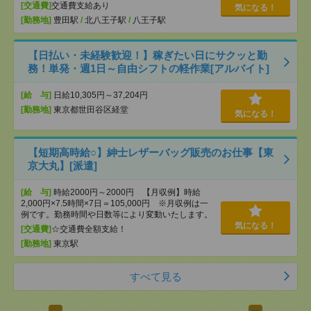
[交通費]
交通費支給あり
気になる！
[勤務地]
豊田駅
/
北八王子駅
/
八王子駅
【日払い・未経験歓迎！】稼ぎたい日にサクッと勤
務！単発・週1日～自由シフトの軽作業[アルバイト]
[給 与]
日給10,305円～37,204円
[勤務地]
東京都世田谷区経堂
気になる！
【短期高時給○】紳士レザーバッグ販売のお仕事【東
京大丸】[派遣]
[給 与]
時給2000円～2000円 【月収例】時給
2,000円×7.5時間×7日＝105,000円 ※月収例は一
例です。勤務時間や日数等により変動いたします。
気になる！
[交通費]
☆交通費全額支給！
[勤務地]
東京駅
すべて見る