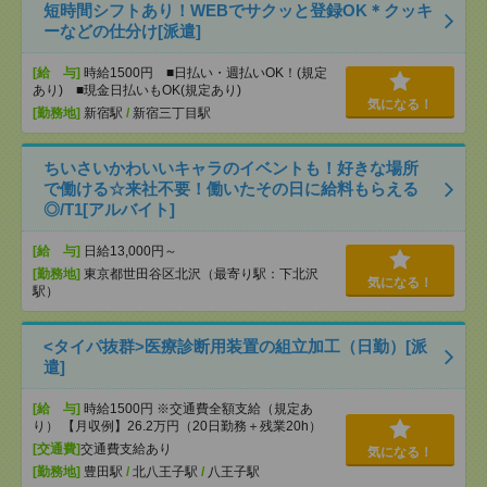
短時間シフトあり！WEBでサクッと登録OK＊クッキ
ーなどの仕分け[派遣]
[給 与]
時給1500円 ■日払い・週払いOK！(規定
あり) ■現金日払いもOK(規定あり)
気になる！
[勤務地]
新宿駅
/
新宿三丁目駅
ちいさいかわいいキャラのイベントも！好きな場所
で働ける☆来社不要！働いたその日に給料もらえる
◎/T1[アルバイト]
[給 与]
日給13,000円～
[勤務地]
東京都世田谷区北沢（最寄り駅：下北沢
気になる！
駅）
<タイパ抜群>医療診断用装置の組立加工（日勤）[派
遣]
[給 与]
時給1500円 ※交通費全額支給（規定あ
り） 【月収例】26.2万円（20日勤務＋残業20h）
[交通費]
交通費支給あり
気になる！
[勤務地]
豊田駅
/
北八王子駅
/
八王子駅