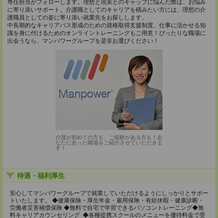
専任担当がフォローします。理想と現実とのギャップに悩んだ際は、お悩み
に寄り添いサポート。介護職としてのキャリアを積みたい方には、理想の介
護職員としての姿に寄り添い就業先をお探しします。
中長期的なキャリアパス形成のための資格取得支援制度、仕事に活かせる知
識を身に付けるためのオンライントレーニングもご用意！ぴったりな職場に
出会うなら、マンパワーグループを是非お選びください！
介護が初めての方も、ご経験がある方も！あ
なたに合った職場をご紹介させていただきま
す！
待遇・福利厚生
安心してマンパワーグループで就業していただけるようにしっかりとサポー
トいたします。 ◆健康保険・厚生年金・雇用保険・有給休暇・健康診断・
労働者災害補償保険 ◆無料で自宅で学習できるパソコントレーニング◆無
料キャリアカウンセリング ◆各種提携スクールのメニューを優待料金で受