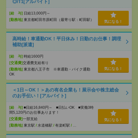
◎/T1[アルバイト]
[給 与]
日給13,000円～
[勤務地]
東京都町田市原町田（最寄り駅：町田駅）
気になる！
高時給！車通勤OK！平日休み！日勤のお仕事！調理
補助[派遣]
[給 与]
時給1600円
[交通費]
交通費支給有り
気になる！
[勤務地]
東京都八王子市 ※車通勤・バイク通勤
OK
＜1日～OK！＞あの有名企業も！展示会や株主総会
のお手伝い！[アルバイト]
[給 与]
■日給16,840円～ ■日払いOK ■実働3時
間5,120円のお仕事あります！
[交通費]
一部支給
気になる！
[勤務地]
東京駅
/
水道橋駅
/
有楽町駅
/
…