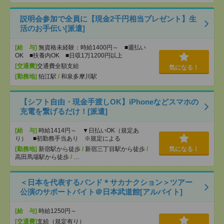
説明会参加で全員に【現金2千円相当プレゼント】生
活のお手伝い[派遣]
[給 与]
無資格未経験：時給1400円～ ■週払い
OK ■扶養内OK ■日収1万1200円以上
[交通費]
交通費全額支給
気になる！
[勤務地]
狛江駅
/
和泉多摩川駅
【シフト自由・現金手渡しOK】iPhoneなどスマホの
充電を繋げるだけ！[派遣]
[給 与]
時給1414円～ ▼日払いOK（規定あ
り） ■初勤務手当あり ※規定による
[勤務地]
新宿駅から徒歩
/
新宿三丁目駅から徒歩
/
気になる！
高田馬場駅から徒歩
/
…
＜日本を代表するバンド＊サカナクション＞ツアー
公演のサポートバイト＠日本武道館[アルバイト]
[給 与]
時給1250円～
[交通費]
支給（規定有り）