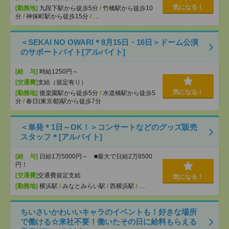
気になる！
[勤務地]
九段下駅から徒歩5分
/
竹橋駅から徒歩10
分
/
神保町駅から徒歩15分
/
…
＜SEKAI NO OWARI＊8月15日・16日＞ドーム公演
のサポートバイト[アルバイト]
[給 与]
時給1250円～
[交通費]
支給（規定有り）
気になる！
[勤務地]
後楽園駅から徒歩5分
/
水道橋駅から徒歩5
分
/
春日(東京都)駅から徒歩7分
＜単発＊1日～OK！＞コンサートなどのグッズ販売
スタッフ＊[アルバイト]
[給 与]
日給1万5000円～ ■最大で日給2万8500
円！
[交通費]
交通費規定支給
気になる！
[勤務地]
横浜駅
/
みなとみらい駅
/
西横浜駅
/
…
ちいさいかわいいキャラのイベントも！好きな場所
で働ける☆来社不要！働いたその日に給料もらえる