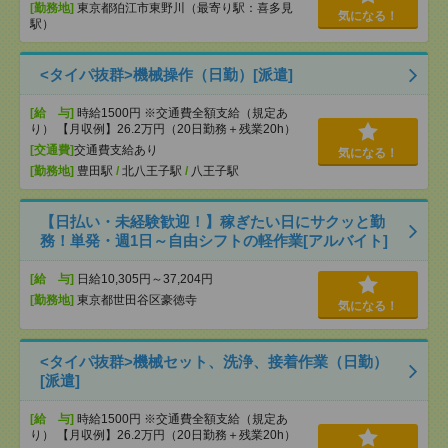
[勤務地]
東京都狛江市東野川（最寄り駅：喜多見
気になる！
駅）
<タイパ抜群>機械操作（日勤）[派遣]
[給 与]
時給1500円 ※交通費全額支給（規定あ
り） 【月収例】26.2万円（20日勤務＋残業20h）
[交通費]
交通費支給あり
気になる！
[勤務地]
豊田駅
/
北八王子駅
/
八王子駅
【日払い・未経験歓迎！】稼ぎたい日にサクッと勤
務！単発・週1日～自由シフトの軽作業[アルバイト]
[給 与]
日給10,305円～37,204円
[勤務地]
東京都世田谷区豪徳寺
気になる！
<タイパ抜群>機械セット、洗浄、接着作業（日勤）
[派遣]
[給 与]
時給1500円 ※交通費全額支給（規定あ
り） 【月収例】26.2万円（20日勤務＋残業20h）