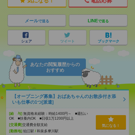
気になる！
電話応募
メール
LINE
で送る
で送る
シェア
ツイート
ブックマーク
あなたの閲覧履歴からの
おすすめ
【オープニング募集】おばあちゃんのお散歩付き添
いも仕事の1つ[派遣]
[給 与]
無資格未経験：時給1400円～ ■週払い
OK ■扶養内OK ■日収1万1200円以上
[交通費]
交通費全額支給
気になる！
[勤務地]
狛江駅
/
和泉多摩川駅