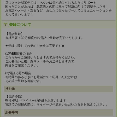
気に入った就業先では、あなたは長く続けられるようにサポート
困ったことがあれば、就業先との間に立って解決に向けて調整をしたり
お電話やメール・対面など あなたに合ったツールでコミュニケーションを
とってまいります！
登録について
【電話登録】
来社不要！30分程度のお電話で登録が完了いたします。
★登録に際しての予約・来社は不要です★
(1)WEB応募の場合
こちらからご連絡いたしますのでお待ちください。
ご応募頂いた後、案内メールをお送りしますので
内容をご確認ください。
(2)電話応募の場合
お時間のあるときにお電話にてご応募いただければ
その場で登録も可能です。
持ち物
【電話登録】
弊社HPよりマイページ作成をお願いします
電話での登録の際に、マイページ作成をいただいた旨をお伝えください。
所要時間