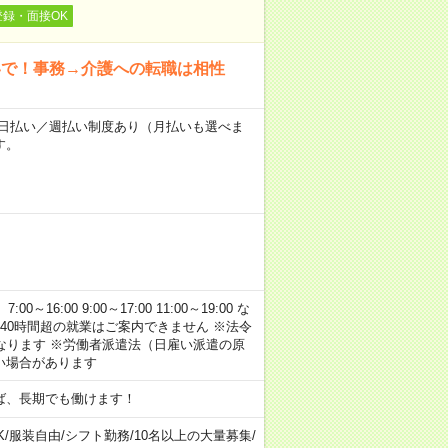
登録・面接OK
いで！事務→介護への転職は相性
～★日払い／週払い制度あり（月払いも選べま
す。
:00 9:00～17:00 11:00～19:00 な
40時間超の就業はご案内できません ※法令
なります ※労働者派遣法（日雇い派遣の原
い場合があります
ば、長期でも働けます！
K
/
服装自由
/
シフト勤務
/
10名以上の大量募集
/