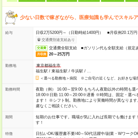
少ない日数で稼ぎながら、医療知識も学んでスキル
日収2万5200円～（日勤時給1400円） ■月収例20.1
給与
交通費別途支給あり
交通費全額支給 ■ガソリン代も全額支給（規定
交通費
20～25万円
月収例
東京都福生市
勤務地
福生駅
/
東福生駅
/
牛浜駅
/
…
＜選べる勤務地＞病院 ※ご自宅の近くなど、お好きな場
夜勤（例） 16:00～翌9:00 もちろん夜勤以外の時間も選べます
勤務時間
18:00※日勤 11:00～20:00※遅番 ※時間は、固
ます！ ※シフト制。勤務地により実働時間が異なりま
慮なくご相談ください。
短期のお仕事です。職場が気に入れば長期でも働けます
期間
す！
日払いOK
/
履歴書不要
/
40～50代活躍中
/
副業・WワークO
特徴