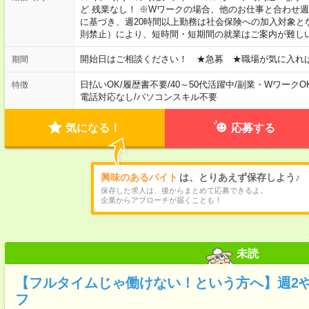
ど 残業なし！ ※Wワークの場合、他のお仕事と合わせ週
に基づき、週20時間以上勤務は社会保険への加入対象と
則禁止）により、短時間・短期間の就業はご案内が難し
開始日はご相談ください！ ★急募 ★職場が気に入れ
期間
日払いOK
/
履歴書不要
/
40～50代活躍中
/
副業・WワークO
特徴
電話対応なし
/
パソコンスキル不要
気になる！
応募する
興味のあるバイト
は、とりあえず保存しよう♪
保存した求人は、後からまとめて応募できるよ。
企業からアプローチが届くことも！
未読
【フルタイムじゃ働けない！という方へ】週2
フ