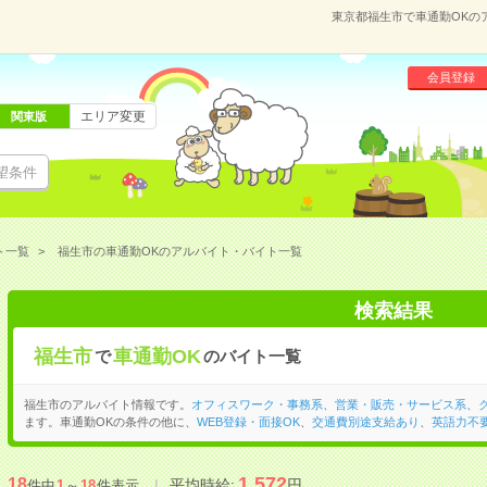
東京都福生市で車通勤OKの
会員登録
エリア変更
関東版
望条件
ト一覧
福生市の車通勤OKのアルバイト・バイト一覧
検索結果
福生市
車通勤OK
で
のバイト一覧
福生市のアルバイト情報です。
オフィスワーク・事務系
、
営業・販売・サービス系
、
ます。車通勤OKの条件の他に、
WEB登録・面接OK
、
交通費別途支給あり
、
英語力不
1,572
18
平均時給:
円
件中
1
～
18
件表示