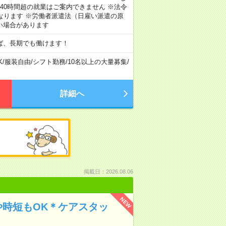
40時間超の就業はご案内できません ※法令
なります ※労働者派遣法（日雇い派遣の原
い場合があります
ば、長期でも働けます！
K
/
服装自由
/
シフト勤務
/
10名以上の大量募集
/
詳細へ
掲載日：2026.08.06
NEW
や時短もOK＊ケアスタッ