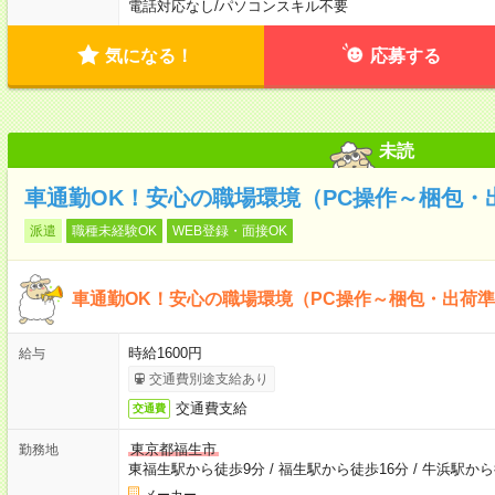
電話対応なし
/
パソコンスキル不要
気になる！
応募する
未読
車通勤OK！安心の職場環境（PC操作～梱包・
派遣
職種未経験OK
WEB登録・面接OK
車通勤OK！安心の職場環境（PC操作～梱包・出荷
時給1600円
給与
交通費別途支給あり
交通費支給
交通費
東京都福生市
勤務地
東福生駅から徒歩9分
/
福生駅から徒歩16分
/
牛浜駅から
メーカー