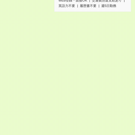
WEB登録・面接OK
交通費別途支給あり
英語力不要
履歴書不要
週5日勤務