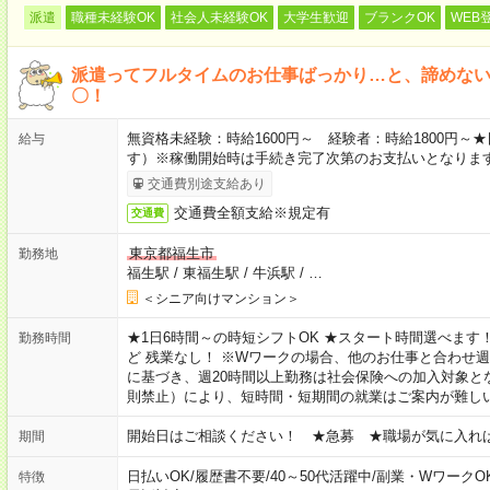
派遣
職種未経験OK
社会人未経験OK
大学生歓迎
ブランクOK
WEB
派遣ってフルタイムのお仕事ばっかり…と、諦めな
〇！
無資格未経験：時給1600円～ 経験者：時給1800円
給与
す）※稼働開始時は手続き完了次第のお支払いとなりま
交通費別途支給あり
交通費全額支給※規定有
交通費
東京都福生市
勤務地
福生駅
/
東福生駅
/
牛浜駅
/
…
＜シニア向けマンション＞
★1日6時間～の時短シフトOK ★スタート時間選べます！ 7:00～16
勤務時間
ど 残業なし！ ※Wワークの場合、他のお仕事と合わせ週
に基づき、週20時間以上勤務は社会保険への加入対象と
則禁止）により、短時間・短期間の就業はご案内が難し
開始日はご相談ください！ ★急募 ★職場が気に入れ
期間
日払いOK
/
履歴書不要
/
40～50代活躍中
/
副業・WワークO
特徴