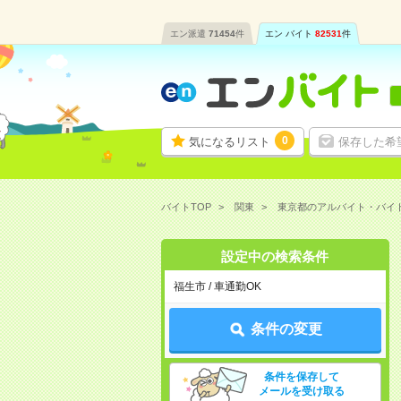
エン派遣
71454
件
エン バイト
82531
件
0
気になるリスト
保存した希
バイトTOP
関東
東京都のアルバイト・バイ
設定中の検索条件
福生市 / 車通勤OK
条件の変更
条件を保存して
メールを受け取る