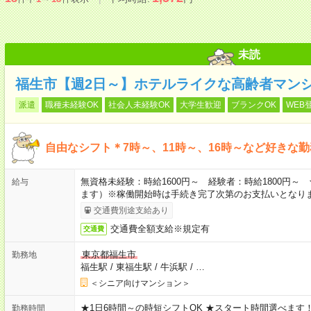
未読
福生市【週2日～】ホテルライクな高齢者マン
派遣
職種未経験OK
社会人未経験OK
大学生歓迎
ブランクOK
WEB
自由なシフト＊7時～、11時～、16時～など好きな
無資格未経験：時給1600円～ 経験者：時給1800円
給与
ます）※稼働開始時は手続き完了次第のお支払いとなり
交通費別途支給あり
交通費全額支給※規定有
交通費
東京都福生市
勤務地
福生駅
/
東福生駅
/
牛浜駅
/
…
＜シニア向けマンション＞
★1日6時間～の時短シフトOK ★スタート時間選べます！ 7:00～16
勤務時間