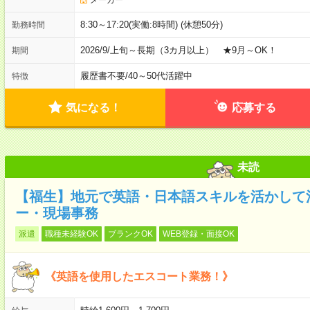
8:30～17:20(実働:8時間) (休憩50分)
勤務時間
2026/9/上旬～長期（3カ月以上） ★9月～OK！
期間
履歴書不要
/
40～50代活躍中
特徴
気になる！
応募する
未読
【福生】地元で英語・日本語スキルを活かして
ー・現場事務
派遣
職種未経験OK
ブランクOK
WEB登録・面接OK
《英語を使用したエスコート業務！》