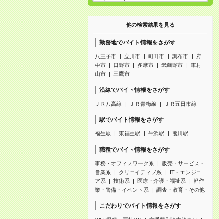
他の検索結果を見る
勤務地でバイト情報をさがす
八王子市
立川市
町田市
調布市
府
中市
日野市
多摩市
武蔵野市
東村
山市
三鷹市
沿線でバイト情報をさがす
ＪＲ八高線
ＪＲ青梅線
ＪＲ五日市線
駅でバイト情報をさがす
福生駅
東福生駅
牛浜駅
熊川駅
職種でバイト情報をさがす
事務・オフィスワーク系
販売・サービス・
営業系
クリエイティブ系
IT・エンジニ
ア系
技術系
医療・介護・福祉系
軽作
業・警備・イベント系
調査・教育・その他
こだわりでバイト情報をさがす