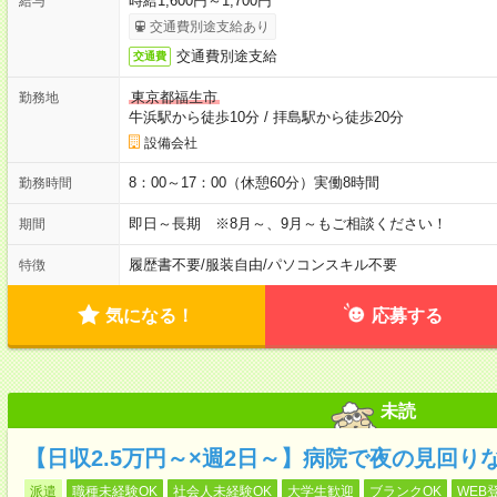
時給1,600円～1,700円
給与
交通費別途支給あり
交通費別途支給
交通費
東京都福生市
勤務地
牛浜駅から徒歩10分
/
拝島駅から徒歩20分
設備会社
8：00～17：00（休憩60分）実働8時間
勤務時間
即日～長期 ※8月～、9月～もご相談ください！
期間
履歴書不要
/
服装自由
/
パソコンスキル不要
特徴
気になる！
応募する
未読
【日収2.5万円～×週2日～】病院で夜の見回り
派遣
職種未経験OK
社会人未経験OK
大学生歓迎
ブランクOK
WEB