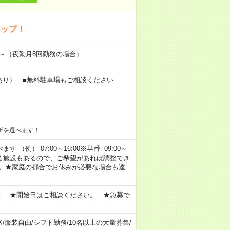
アップ！
万円～（夜勤月8回勤務の場合）
あり） ■無料駐車場もご相談ください
所を選べます！
 （例） 07:00～16:00※早番 09:00～
定・選べる施設もあるので、ご希望があれば調整でき
す。★家庭の都合でお休みが必要な場合も遠
！ ★開始日はご相談ください。 ★急募で
K
/
服装自由
/
シフト勤務
/
10名以上の大量募集
/