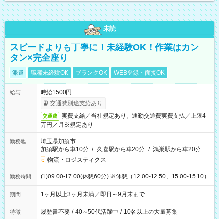
未読
スピードよりも丁寧に！未経験OK！作業はカン
タン×完全座り
派遣
職種未経験OK
ブランクOK
WEB登録・面接OK
時給1500円
給与
交通費別途支給あり
実費支給／当社規定あり。通勤交通費実費支払／上限4
交通費
万円／月※規定あり
埼玉県加須市
勤務地
加須駅から車10分
/
久喜駅から車20分
/
鴻巣駅から車20分
物流・ロジスティクス
(1)09:00-17:00(休憩60分) ※休憩（12:00-12:50、15:00-15:10）
勤務時間
1ヶ月以上3ヶ月未満／即日～9月末まで
期間
履歴書不要
/
40～50代活躍中
/
10名以上の大量募集
特徴