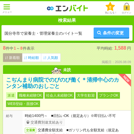
0
メニュー
気になる！
ログイン
検索結果
条件の変更
国分寺市で栄養士・管理栄養士のバイト一覧
8
1,588
件中
1
～
8
件表示
平均時給:
円
新着順
時給順
人気順
掲載日：2026.08.09
未読
NEW
こぢんまり病院でのびのび働く＊清掃中心のカ
ンタン補助のおしごと
派遣
職種未経験OK
社会人未経験OK
大学生歓迎
ブランクOK
WEB登録・面接OK
時給1400円～ ■日払いOK（規定あり）※即日払い不可
給与
交通費別途支給あり
交通費全額支給 ■ガソリン代も全額支給（規定あ
交通費