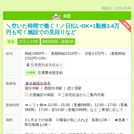
掲載日：2026.08.09
未読
NEW
＼空いた時間で働く！／日払いOK×1勤務3.4万
円も可！施設での見回りなど
派遣
ブランクOK
WEB登録・面接OK
時給1900円～ 夜勤時給2310円～ 日収3.4万円～（夜勤時給
給与
2310円×15h）
交通費別途支給あり
交通費全額支給
交通費
東京都国分寺市
勤務地
国分寺駅
/
西国分寺駅
/
恋ケ窪駅
介護施設や病院 ※ご自宅近辺からご案内可能
≪シフト例≫ 10:00～15:00（実働5時間） 12:00～17:00（実働
勤務時間
5時間） 17:00～翌10:00（実働15時間）など ご希望に応じて、
働く時間は調整できます！ お気軽に担当へ相談ください！
3ヵ月までの短期 ※職場が気に入れば、長期もOK！ ★急募！
期間
即日勤務もOK！