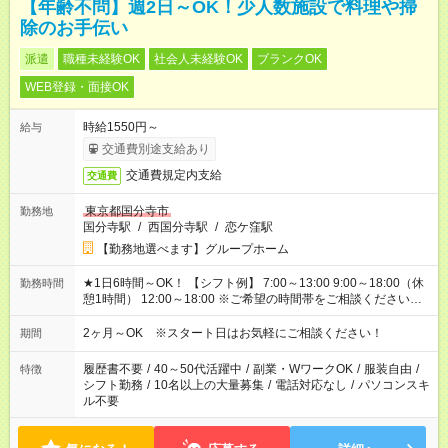
【年齢不問】週2日～OK！少人数施設で料理や掃
除のお手伝い
派遣
職種未経験OK
社会人未経験OK
ブランクOK
WEB登録・面接OK
時給1550円～
給与
交通費別途支給あり
交通費規定内支給
交通費
東京都国分寺市
勤務地
国分寺駅
/
西国分寺駅
/
恋ケ窪駅
【勤務地選べます】グループホーム
★1日6時間～OK！ 【シフト例】 7:00～13:00 9:00～18:00（休
勤務時間
憩1時間） 12:00～18:00 ※ご希望の時間帯をご相談ください。
※日勤、夜勤のみ、変則的な勤務等も相談OK！
2ヶ月～OK ※スタート日はお気軽にご相談ください！
期間
履歴書不要
/
40～50代活躍中
/
副業・WワークOK
/
服装自由
/
特徴
シフト勤務
/
10名以上の大量募集
/
電話対応なし
/
パソコンスキ
ル不要