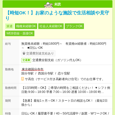
未読
【時短OK！】お家のような施設で生活相談や見守
り
派遣
職種未経験OK
社会人未経験OK
ブランクOK
WEB登録・面接OK
無資格未経験：時給1600円～ 有資格or経験者：時給1800円
給与
～ ■日払いOK
交通費別途支給あり
交通費全額支給（ガソリン代もOK）
交通費
東京都国分寺市
勤務地
国分寺駅
/
西国分寺駅
/
恋ケ窪駅
サ高住（サービス付き高齢者向け住宅）でのお仕事です。
【1日5時間～OK】ご希望の時間をご相談ください！ ▼シフト例
勤務時間
日勤 9:00～18:00 早番 7:00～16:00 遅番 10:00～19:00 時
短 10:00～15:00 上記はあくまで一例です。 「夕方までには帰宅
しておきたい」 「朝はゆっくりのスタートがいい」 「お昼の時
【急募】最短1ヶ月～OK！スタート日の相談もOK！（最短2日
期間
間を有効に使いたい」 など、ご希望があれば教えてください
後から）
ね。
日払いOK
/
履歴書不要
/
40～50代活躍中
/
副業・WワークOK
/
特徴