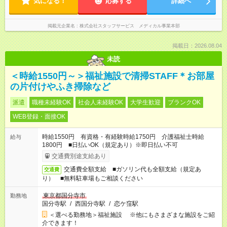
気になる！
応募する
詳細へ
掲載元企業名
株式会社スタッフサービス メディカル事業本部
掲載日：2026.08.04
未読
＜時給1550円～＞福祉施設で清掃STAFF＊お部屋
の片付けやふき掃除など
派遣
職種未経験OK
社会人未経験OK
大学生歓迎
ブランクOK
WEB登録・面接OK
時給1550円 有資格・有経験時給1750円 介護福祉士時給
給与
1800円 ■日払いOK（規定あり）※即日払い不可
交通費別途支給あり
交通費全額支給 ■ガソリン代も全額支給（規定あ
交通費
り） ■無料駐車場もご相談ください
東京都国分寺市
勤務地
国分寺駅
/
西国分寺駅
/
恋ケ窪駅
＜選べる勤務地＞福祉施設 ※他にもさまざまな施設をご紹
介できます！