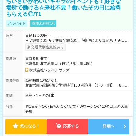
ちいさいかわいいキャラのイベントも！好きな
場所で働ける☆来社不要！働いたその日に給料
もらえる◎/T1
アルバイト
職種未経験OK
日給13,000円～
給与
＋交通費支給 ★交通費全額支給！ ┗案件により規定あり ★日払
いOK！（規定あり） ┗働いたその日に現金GET♪ お仕事後はコ
交通費別途支給あり
ンビニATMから 日払い分を引き落とせます！ 【試用期間】試
用期間なし
東京都町田市
勤務地
東京都町田市原町田（最寄り駅：町田駅）
株式会社ワンベルウッズ
勤務時間は指定なし
勤務時間
変形労働時間制 想定労働時間160時間/月 【シフト例】 ・8：00
～21：00
単発・1日のみOK
期間
週1日からOK / 日払いOK / 副業・WワークOK / 10名以上の大量
特徴
募集
気になる！
応募する
詳細へ