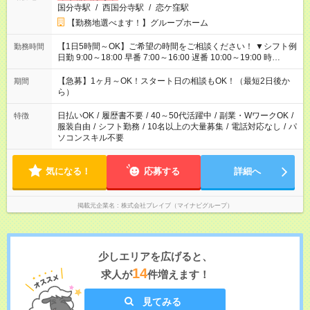
国分寺駅
/
西国分寺駅
/
恋ケ窪駅
【勤務地選べます！】グループホーム
【1日5時間～OK】ご希望の時間をご相談ください！ ▼シフト例
勤務時間
日勤 9:00～18:00 早番 7:00～16:00 遅番 10:00～19:00 時
短 10:00～15:00 上記はあくまで一例です。 「夕方までには帰宅
しておきたい」 「朝はゆっくりのスタートがいい」 「お昼の時
【急募】1ヶ月～OK！スタート日の相談もOK！（最短2日後か
期間
間を有効に使いたい」 など、ご希望があれば教えてください
ら）
ね。
日払いOK
/
履歴書不要
/
40～50代活躍中
/
副業・WワークOK
/
特徴
服装自由
/
シフト勤務
/
10名以上の大量募集
/
電話対応なし
/
パ
ソコンスキル不要
気になる！
応募する
詳細へ
掲載元企業名
株式会社ブレイブ（マイナビグループ）
少しエリアを広げると、
14
求人が
件増えます！
見てみる