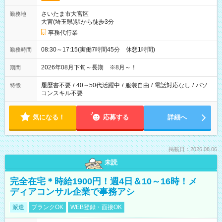
さいたま市大宮区
勤務地
大宮(埼玉県)駅から徒歩3分
事務代行業
08:30～17:15(実働7時間45分 休憩1時間)
勤務時間
2026年08月下旬～長期 ※8月～！
期間
履歴書不要
/
40～50代活躍中
/
服装自由
/
電話対応なし
/
パソ
特徴
コンスキル不要
気になる！
応募する
詳細へ
掲載日：2026.08.06
未読
完全在宅＊時給1900円！週4日＆10～16時！メ
ディアコンサル企業で事務アシ
派遣
ブランクOK
WEB登録・面接OK