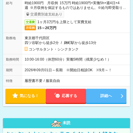
時給1900円 月収例 15万円 時給1900円×実働5h×週4日×4
給与
週 ※月収例を保証するものではありません。※給与即受取りサ
ービス利用可（利用条件有）
交通費別途支給あり
1ヶ月3万円を上限として実費支給
交通費
15～20万円
月収例
東京都千代田区
勤務地
四ツ谷駅から徒歩2分
/
麹町駅から徒歩13分
コンサルタント・シンクタンク
10:00-16:00（休憩60分）実働5時間（残業少なめ！）
勤務時間
2026年09月01日～長期 ※開始日相談OK ※9月～！
期間
履歴書不要
/
服装自由
特徴
気になる！
応募する
詳細へ
未読