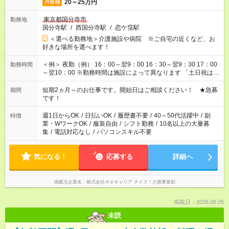
20～25万円
月収例
東京都国分寺市
勤務地
国分寺駅
/
西国分寺駅
/
恋ケ窪駅
＜選べる勤務地＞介護施設や病院 ※ご自宅の近くなど、お
好きな場所を選べます！
＜例＞ 夜勤（例） 16：00～翌9：00 16：30～翌9：30 17：00
勤務時間
～翌10：00 ※勤務時間は施設によって異なります 「土日祝は休
みたい」 「しっかり稼ぎたい」 「もう少し遅い時間から始めた
い」など ご希望にあったお仕事をご案内いたします。 ※未経験
短期2ヵ月～のお仕事です。開始日はご相談ください！ ★急募
期間
の方の場合は1～2ヶ月間は日中での仕事を経験いただき、 お
です！
仕事に慣れてからの夜勤になります。 ★家庭の都合でお休みが
必要な場合も遠慮なくご相談ください。
週1日からOK
/
日払いOK
/
履歴書不要
/
40～50代活躍中
/
副
特徴
業・WワークOK
/
服装自由
/
シフト勤務
/
10名以上の大量募
集
/
電話対応なし
/
パソコンスキル不要
気になる！
応募する
詳細へ
掲載元企業名
株式会社ネオキャリア ナイス！介護事業部
掲載日：2026.08.05
未読