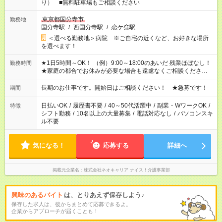
り） ■無料駐車場もご相談ください
東京都国分寺市
勤務地
国分寺駅
/
西国分寺駅
/
恋ケ窪駅
＜選べる勤務地＞病院 ※ご自宅の近くなど、お好きな場所
を選べます！
★1日5時間～OK！ （例）9:00～18:00のあいだ 残業ほぼなし！
勤務時間
★家庭の都合でお休みが必要な場合も遠慮なくご相談ください。
※シフトはご希望に合わせて調整可能です。 その他、 ＊週4日・
1日7時間 ＊日勤のみ ＊土日休み ＊午前だけ・午後だけ ＊平日
長期のお仕事です。開始日はご相談ください！ ★急募です！
期間
のみ・土日のみ ＊Wワークや扶養内 など、いろんなシフトのお
仕事をご紹介できます！ 登録の際に、あなたのご希望をお聞か
日払いOK
/
履歴書不要
/
40～50代活躍中
/
副業・WワークOK
/
特徴
せください。
シフト勤務
/
10名以上の大量募集
/
電話対応なし
/
パソコンスキ
ル不要
気になる！
応募する
詳細へ
掲載元企業名
株式会社ネオキャリア ナイス！介護事業部
興味のあるバイト
は、とりあえず保存しよう♪
保存した求人は、後からまとめて応募できるよ。
企業からアプローチが届くことも！