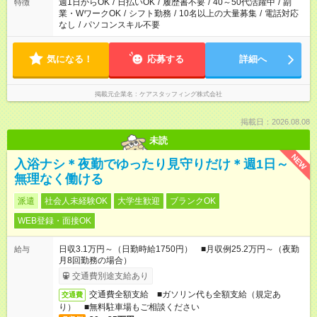
週1日からOK
/
日払いOK
/
履歴書不要
/
40～50代活躍中
/
副
特徴
業・WワークOK
/
シフト勤務
/
10名以上の大量募集
/
電話対応
なし
/
パソコンスキル不要
気になる！
応募する
詳細へ
掲載元企業名
ケアスタッフィング株式会社
掲載日：2026.08.08
未読
NEW
入浴ナシ＊夜勤でゆったり見守りだけ＊週1日～
無理なく働ける
派遣
社会人未経験OK
大学生歓迎
ブランクOK
WEB登録・面接OK
日収3.1万円～（日勤時給1750円） ■月収例25.2万円～（夜勤
給与
月8回勤務の場合）
交通費別途支給あり
交通費全額支給 ■ガソリン代も全額支給（規定あ
交通費
り） ■無料駐車場もご相談ください