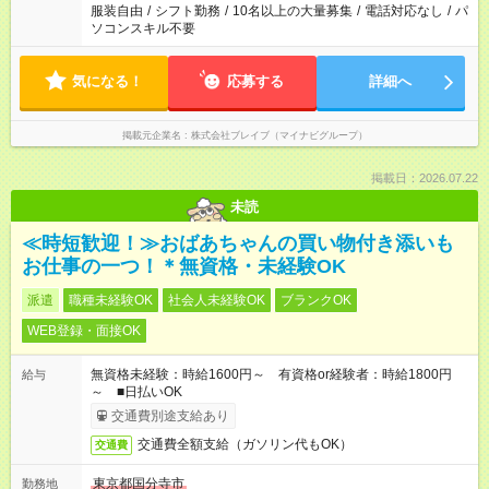
服装自由
/
シフト勤務
/
10名以上の大量募集
/
電話対応なし
/
パ
ソコンスキル不要
気になる！
応募する
詳細へ
掲載元企業名
株式会社ブレイブ（マイナビグループ）
掲載日：2026.07.22
未読
≪時短歓迎！≫おばあちゃんの買い物付き添いも
お仕事の一つ！＊無資格・未経験OK
派遣
職種未経験OK
社会人未経験OK
ブランクOK
WEB登録・面接OK
無資格未経験：時給1600円～ 有資格or経験者：時給1800円
給与
～ ■日払いOK
交通費別途支給あり
交通費全額支給（ガソリン代もOK）
交通費
東京都国分寺市
勤務地