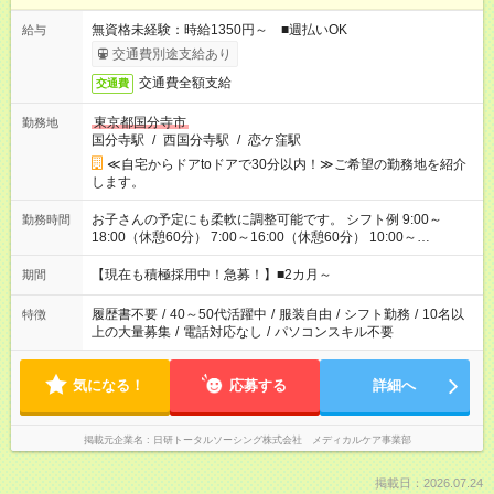
無資格未経験：時給1350円～ ■週払いOK
給与
交通費別途支給あり
交通費全額支給
交通費
東京都国分寺市
勤務地
国分寺駅
/
西国分寺駅
/
恋ケ窪駅
≪自宅からドアtoドアで30分以内！≫ご希望の勤務地を紹介
します。
お子さんの予定にも柔軟に調整可能です。 シフト例 9:00～
勤務時間
18:00（休憩60分） 7:00～16:00（休憩60分） 10:00～
19:00（休憩60分） ※Wワーク希望の方へ 今ご覧のお仕事で希
望する勤務時間と、もう1つのお仕事の勤務時間の合計が 週40
【現在も積極採用中！急募！】■2カ月～
期間
時間を超えなければOKです。
履歴書不要
/
40～50代活躍中
/
服装自由
/
シフト勤務
/
10名以
特徴
上の大量募集
/
電話対応なし
/
パソコンスキル不要
気になる！
応募する
詳細へ
掲載元企業名
日研トータルソーシング株式会社 メディカルケア事業部
掲載日：2026.07.24