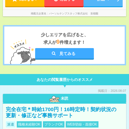
掲載元企業名
パーソルテンプスタッフ株式会社 首都圏
少しエリアを広げると、
9
求人が
件増えます！
見てみる
あなたの閲覧履歴からのオススメ
掲載日：2026.08.07
未読
完全在宅＊時給1700円！16時定時！契約状況の
更新・修正など事務サポート
派遣
職種未経験OK
ブランクOK
WEB登録・面接OK