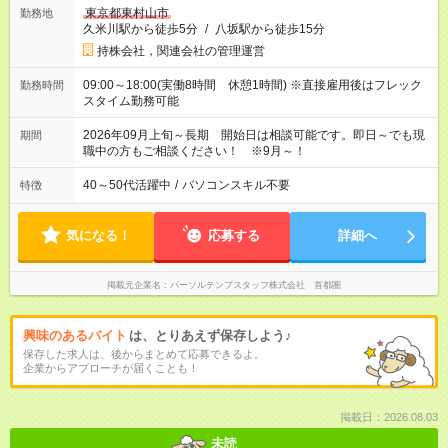
東京都東村山市
勤務地
久米川駅から徒歩5分
/
八坂駅から徒歩15分
持株会社，関連会社の管理運営
09:00～18:00(実働8時間 休憩1時間) ※直接雇用後はフレック
勤務時間
スタイム勤務可能
2026年09月上旬～長期 開始日は相談可能です。即日～でも現
期間
職中の方もご相談ください！ ※9月～！
40～50代活躍中
/
パソコンスキル不要
特徴
気になる！
応募する
詳細へ
掲載元企業名
パーソルテンプスタッフ株式会社 首都圏
興味のあるバイト
は、とりあえず保存しよう♪
保存した求人は、後からまとめて応募できるよ。
企業からアプローチが届くことも！
掲載日：2026.08.03
未読