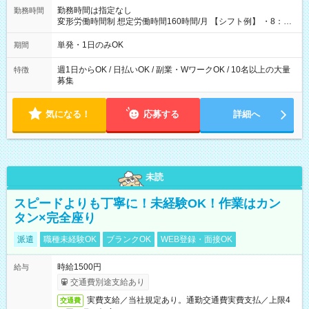
勤務時間は指定なし
勤務時間
変形労働時間制 想定労働時間160時間/月 【シフト例】 ・8：00
～21：00
単発・1日のみOK
期間
週1日からOK / 日払いOK / 副業・WワークOK / 10名以上の大量
特徴
募集
気になる！
応募する
詳細へ
未読
スピードよりも丁寧に！未経験OK！作業はカン
タン×完全座り
派遣
職種未経験OK
ブランクOK
WEB登録・面接OK
時給1500円
給与
交通費別途支給あり
実費支給／当社規定あり。通勤交通費実費支払／上限4
交通費