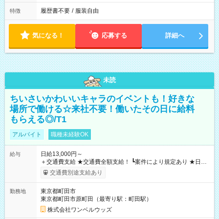
履歴書不要
/
服装自由
特徴
気になる！
応募する
詳細へ
未読
ちいさいかわいいキャラのイベントも！好きな
場所で働ける☆来社不要！働いたその日に給料
もらえる◎/T1
アルバイト
職種未経験OK
日給13,000円～
給与
＋交通費支給 ★交通費全額支給！ ┗案件により規定あり ★日払
いOK！（規定あり） ┗働いたその日に現金GET♪ お仕事後はコ
交通費別途支給あり
ンビニATMから 日払い分を引き落とせます！ 【試用期間】試
用期間なし
東京都町田市
勤務地
東京都町田市原町田（最寄り駅：町田駅）
株式会社ワンベルウッズ