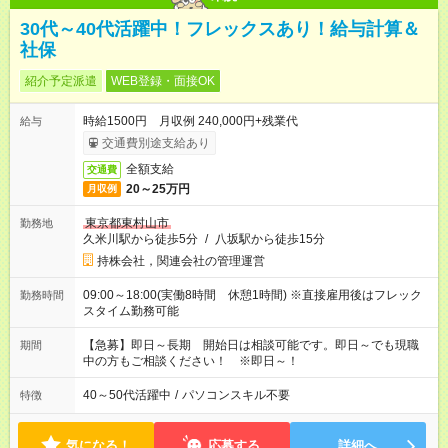
30代～40代活躍中！フレックスあり！給与計算＆
社保
紹介予定派遣
WEB登録・面接OK
時給1500円 月収例 240,000円+残業代
給与
交通費別途支給あり
全額支給
交通費
20～25万円
月収例
東京都東村山市
勤務地
久米川駅から徒歩5分
/
八坂駅から徒歩15分
持株会社，関連会社の管理運営
09:00～18:00(実働8時間 休憩1時間) ※直接雇用後はフレック
勤務時間
スタイム勤務可能
【急募】即日～長期 開始日は相談可能です。即日～でも現職
期間
中の方もご相談ください！ ※即日～！
40～50代活躍中
/
パソコンスキル不要
特徴
気になる！
応募する
詳細へ