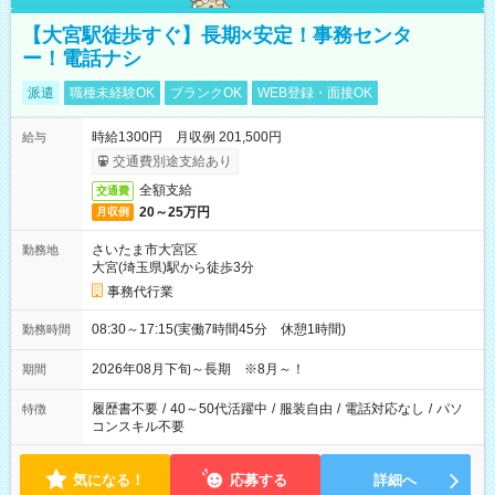
【大宮駅徒歩すぐ】長期×安定！事務センタ
ー！電話ナシ
派遣
職種未経験OK
ブランクOK
WEB登録・面接OK
時給1300円 月収例 201,500円
給与
交通費別途支給あり
全額支給
交通費
20～25万円
月収例
さいたま市大宮区
勤務地
大宮(埼玉県)駅から徒歩3分
事務代行業
08:30～17:15(実働7時間45分 休憩1時間)
勤務時間
2026年08月下旬～長期 ※8月～！
期間
履歴書不要
/
40～50代活躍中
/
服装自由
/
電話対応なし
/
パソ
特徴
コンスキル不要
気になる！
応募する
詳細へ