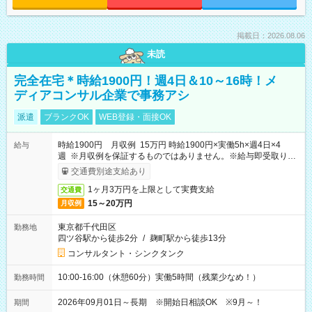
掲載日：2026.08.06
未読
完全在宅＊時給1900円！週4日＆10～16時！メ
ディアコンサル企業で事務アシ
派遣
ブランクOK
WEB登録・面接OK
時給1900円 月収例 15万円 時給1900円×実働5h×週4日×4
給与
週 ※月収例を保証するものではありません。※給与即受取りサ
ービス利用可（利用条件有）
交通費別途支給あり
1ヶ月3万円を上限として実費支給
交通費
15～20万円
月収例
東京都千代田区
勤務地
四ツ谷駅から徒歩2分
/
麹町駅から徒歩13分
コンサルタント・シンクタンク
10:00-16:00（休憩60分）実働5時間（残業少なめ！）
勤務時間
2026年09月01日～長期 ※開始日相談OK ※9月～！
期間