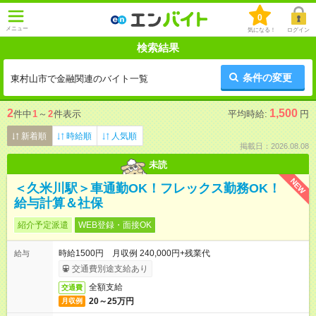
0
メニュー
気になる！
ログイン
検索結果
条件の変更
東村山市で金融関連のバイト一覧
2
1,500
件中
1
～
2
件表示
平均時給:
円
新着順
時給順
人気順
掲載日：2026.08.08
未読
NEW
＜久米川駅＞車通勤OK！フレックス勤務OK！
給与計算＆社保
紹介予定派遣
WEB登録・面接OK
時給1500円 月収例 240,000円+残業代
給与
交通費別途支給あり
全額支給
交通費
20～25万円
月収例