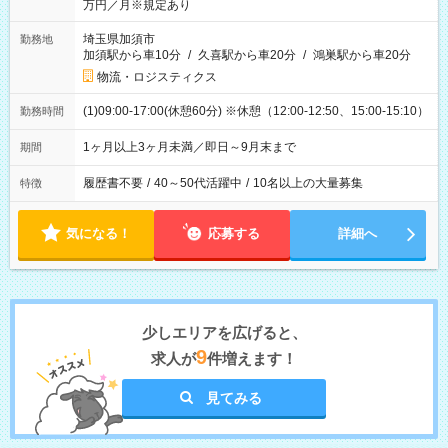
万円／月※規定あり
埼玉県加須市
勤務地
加須駅から車10分
/
久喜駅から車20分
/
鴻巣駅から車20分
物流・ロジスティクス
(1)09:00-17:00(休憩60分) ※休憩（12:00-12:50、15:00-15:10）
勤務時間
1ヶ月以上3ヶ月未満／即日～9月末まで
期間
履歴書不要
/
40～50代活躍中
/
10名以上の大量募集
特徴
気になる！
応募する
詳細へ
少しエリアを広げると、
9
求人が
件増えます！
見てみる