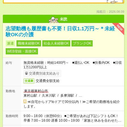
掲載日：2026.08.09
未読
NEW
志望動機も履歴書も不要！日収1.1万円～＊未経
験OKの介護
派遣
職種未経験OK
社会人未経験OK
ブランクOK
WEB登録・面接OK
無資格未経験：時給1400円～ ■週払いOK ■扶養内OK ■日収
給与
1万1200円以上
交通費別途支給あり
交通費全額支給
交通費
東京都東村山市
勤務地
東村山駅
/
久米川駅
/
多摩湖駅
/
…
≪自宅からドアtoドアで30分以内！≫ご希望の勤務地を紹介
します。
9:00～18:00（休憩60分） ■ご希望があれば下記シフトもOK！
勤務時間
早番 7:00～16:00 遅番 10:00～19:00 「家族と休みを合わせた
い」 「余裕を持って夕飯の準備がしたい」 「できれば残業はし