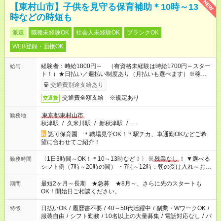
NEW
【東村山市】子供を見守る保育補助＊10時～13
時などの時短も
派遣
職種未経験OK
社会人未経験OK
ブランクOK
WEB登録・面接OK
経験者：時給1800円～ （有資格未経験は時給1700円～スター
給与
ト！）★日払い／週払い制度あり（月払いも選べます）※稼働開
始時は手続き完了次第のお支払いとなります★フルタイムできる
交通費別途支給あり
方は100円アップ！
交通費全額支給 ※規定あり
交通費
東京都東村山市
勤務地
秋津駅
/
久米川駅
/
新秋津駅
/
…
認可保育園 ＊職場見学OK！＊駅チカ、車通勤OKなどご希
望に合わせてご紹介！
〈1日3時間～OK！＊10～13時など！〉 ※
残業なし
！ ▼選べる
勤務時間
シフト例（7時～20時の間） ・7時～12時：朝の受け入れ～お昼
の準備 ・10時～13時：園児の見守り～お昼の補助 ・9時～16
時：帰りの会まで！子供の成長を見守る ・15時～20時：夜のお
最短2ヶ月～長期 ★急募 ★8月～、さらに先のスタートも
期間
迎えサポート
OK！開始日ご相談ください。
日払いOK
/
履歴書不要
/
40～50代活躍中
/
副業・WワークOK
/
特徴
服装自由
/
シフト勤務
/
10名以上の大量募集
/
電話対応なし
/
パ