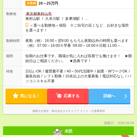
20～25万円
月収例
東京都東村山市
勤務地
東村山駅
/
久米川駅
/
多摩湖駅
/
…
＜選べる勤務地＞病院 ※ご自宅の近くなど、お好きな場所
を選べます！
夜勤（例） 16:00～翌9:00 もちろん夜勤以外の時間も選べます
勤務時間
（例） 07:00～16:00※早番 09:00～18:00※日勤 11:00～
20:00※遅番 ※時間は、固定・選べる施設もあるので、ご希望が
あれば調整できます！ ※シフト制。勤務地により実働時間が異
短期のお仕事です。職場が気に入れば長期でも働けます！ ★開
期間
なります。★家庭の都合でお休みが必要な場合も遠慮なくご相談
始日はご相談ください。 ★急募です！
ください。
日払いOK
/
履歴書不要
/
40～50代活躍中
/
副業・WワークOK
/
特徴
服装自由
/
シフト勤務
/
10名以上の大量募集
/
電話対応なし
/
パ
ソコンスキル不要
気になる！
応募する
詳細へ
掲載元企業名
株式会社ネオキャリア ナイス！介護事業部
掲載日：2026.08.09
未読