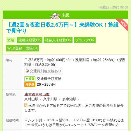
掲載日：2026.08.08
未読
NEW
【週2回＆夜勤日収2.6万円～】未経験OK！施設
で見守り
派遣
職種未経験OK
社会人未経験OK
ブランクOK
WEB登録・面接OK
日収2.6万円：時給1400円×8h＋残業割増（時給1.25×8h）+深夜
給与
割増（時給0.25×5h）
交通費別途支給あり
交通費全額支給
交通費
20～25万円
月収例
東京都東村山市
勤務地
東村山駅
/
久米川駅
/
多摩湖駅
/
…
≪自宅からドアtoドアで30分以内！≫ご希望の勤務地を紹介
します。
▽シフト例 ・16:30～翌9:30 ・16:30～翌10:30など ※慣れるま
勤務時間
での最初のうちは日勤からのスタート！ ※Wワーク希望の方へ
今ご覧のお仕事で希望する勤務時間と、もう1つのお仕事の勤務