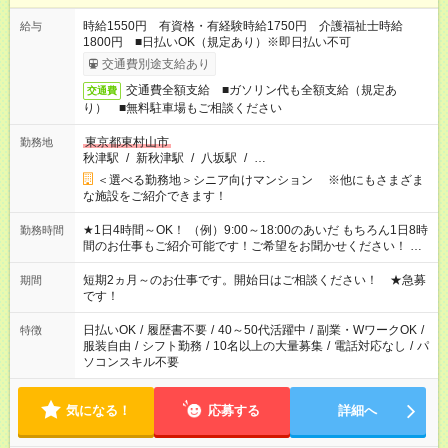
時給1550円 有資格・有経験時給1750円 介護福祉士時給
給与
1800円 ■日払いOK（規定あり）※即日払い不可
交通費別途支給あり
交通費全額支給 ■ガソリン代も全額支給（規定あ
交通費
り） ■無料駐車場もご相談ください
東京都東村山市
勤務地
秋津駅
/
新秋津駅
/
八坂駅
/
…
＜選べる勤務地＞シニア向けマンション ※他にもさまざま
な施設をご紹介できます！
★1日4時間～OK！ （例）9:00～18:00のあいだ もちろん1日8時
勤務時間
間のお仕事もご紹介可能です！ご希望をお聞かせください！ ★
家庭の都合でお休みが必要な場合も遠慮なくご相談ください。
※週最低15時間以上の勤務が必要です
短期2ヵ月～のお仕事です。開始日はご相談ください！ ★急募
期間
です！
日払いOK
/
履歴書不要
/
40～50代活躍中
/
副業・WワークOK
/
特徴
服装自由
/
シフト勤務
/
10名以上の大量募集
/
電話対応なし
/
パ
ソコンスキル不要
気になる！
応募する
詳細へ