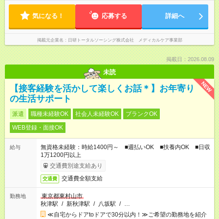
気になる！
応募する
詳細へ
掲載元企業名
日研トータルソーシング株式会社 メディカルケア事業部
掲載日：2026.08.09
未読
NEW
【接客経験を活かして楽しくお話＊】お年寄り
の生活サポート
派遣
職種未経験OK
社会人未経験OK
ブランクOK
WEB登録・面接OK
無資格未経験：時給1400円～ ■週払いOK ■扶養内OK ■日収
給与
1万1200円以上
交通費別途支給あり
交通費全額支給
交通費
東京都東村山市
勤務地
秋津駅
/
新秋津駅
/
八坂駅
/
…
≪自宅からドアtoドアで30分以内！≫ご希望の勤務地を紹介