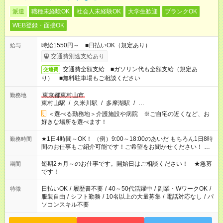
派遣
職種未経験OK
社会人未経験OK
大学生歓迎
ブランクOK
WEB登録・面接OK
時給1550円～ ■日払いOK（規定あり）
給与
交通費別途支給あり
交通費全額支給 ■ガソリン代も全額支給（規定あ
交通費
り） ■無料駐車場もご相談ください
東京都東村山市
勤務地
東村山駅
/
久米川駅
/
多摩湖駅
/
…
＜選べる勤務地＞介護施設や病院 ※ご自宅の近くなど、お
好きな場所を選べます！
★1日4時間～OK！ （例）9:00～18:00のあいだ もちろん1日8時
勤務時間
間のお仕事もご紹介可能です！ご希望をお聞かせください！ ★
家庭の都合でお休みが必要な場合も遠慮なくご相談ください。
※週最低15時間以上の勤務が必要です
短期2ヵ月～のお仕事です。開始日はご相談ください！ ★急募
期間
です！
日払いOK
/
履歴書不要
/
40～50代活躍中
/
副業・WワークOK
/
特徴
服装自由
/
シフト勤務
/
10名以上の大量募集
/
電話対応なし
/
パ
ソコンスキル不要