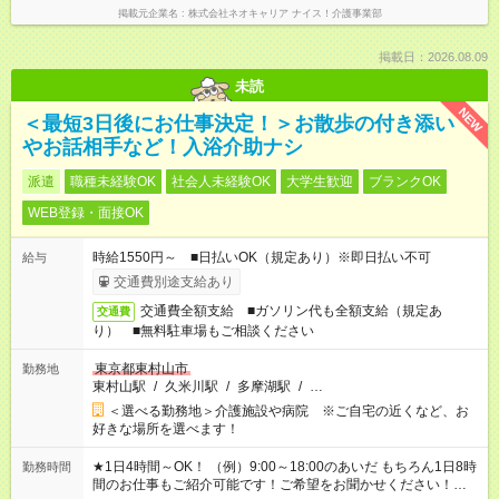
掲載元企業名
株式会社ネオキャリア ナイス！介護事業部
掲載日：2026.08.09
未読
NEW
＜最短3日後にお仕事決定！＞お散歩の付き添い
やお話相手など！入浴介助ナシ
派遣
職種未経験OK
社会人未経験OK
大学生歓迎
ブランクOK
WEB登録・面接OK
時給1550円～ ■日払いOK（規定あり）※即日払い不可
給与
交通費別途支給あり
交通費全額支給 ■ガソリン代も全額支給（規定あ
交通費
り） ■無料駐車場もご相談ください
東京都東村山市
勤務地
東村山駅
/
久米川駅
/
多摩湖駅
/
…
＜選べる勤務地＞介護施設や病院 ※ご自宅の近くなど、お
好きな場所を選べます！
★1日4時間～OK！ （例）9:00～18:00のあいだ もちろん1日8時
勤務時間
間のお仕事もご紹介可能です！ご希望をお聞かせください！★家