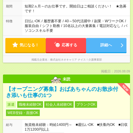
庭の都合でお休みが必要な場合も遠慮なくご相談ください。 ※
週最低15時間以上の勤務が必要です
短期2ヵ月～のお仕事です。開始日はご相談ください！ ★急募
期間
です！
日払いOK
/
履歴書不要
/
40～50代活躍中
/
副業・WワークOK
/
特徴
服装自由
/
シフト勤務
/
10名以上の大量募集
/
電話対応なし
/
パ
ソコンスキル不要
気になる！
応募する
詳細へ
掲載元企業名
株式会社ネオキャリア ナイス！介護事業部
掲載日：2026.08.09
未読
NEW
【オープニング募集】おばあちゃんのお散歩付
き添いも仕事の1つ
派遣
職種未経験OK
社会人未経験OK
ブランクOK
WEB登録・面接OK
無資格未経験：時給1400円～ ■週払いOK ■扶養内OK ■日収
給与
1万1200円以上