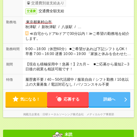
交通費別途支給あり
交通費全額支給
交通費
東京都東村山市
勤務地
秋津駅
/
新秋津駅
/
八坂駅
/
…
≪自宅からドアtoドアで30分以内！≫ご希望の勤務地を紹介
します。
9:00～18:00（休憩60分） ■ご希望があれば下記シフトもOK！
勤務時間
早番 7:00～16:00 遅番 10:00～19:00 「家族と休みを合わせた
い」 「余裕を持って夕飯の準備がしたい」 「できれば残業はし
たくない」 など、ご希望を教えてくださいね。 ※Wワーク希望
【現在も積極採用中！急募！】2カ月～ ■ご応募から最短2～3
期間
の方へ 今ご覧のお仕事で希望する勤務時間と、もう1つのお仕事
日後の就業も相談可能です！
の勤務時間。 合計で週40時間を超える場合は応募できません。
履歴書不要
/
40～50代活躍中
/
服装自由
/
シフト勤務
/
10名以
特徴
上の大量募集
/
電話対応なし
/
パソコンスキル不要
気になる！
応募する
詳細へ
掲載元企業名
日研トータルソーシング株式会社 メディカルケア事業部
未読