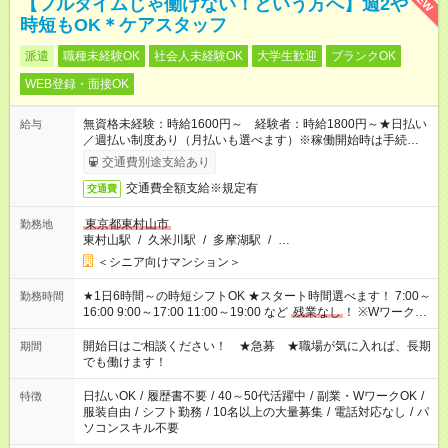
【フルタイムじゃ働けない！という方へ】週2や
時短もOK＊ケアスタッフ
派遣
職種未経験OK
社会人未経験OK
大学生歓迎
ブランクOK
WEB登録・面接OK
無資格未経験：時給1600円～ 経験者：時給1800円～★日払い
給与
／週払い制度あり（月払いも選べます）※稼働開始時は手続き完
了次第のお支払いとなります。
交通費別途支給あり
交通費全額支給※規定有
交通費
東京都東村山市
勤務地
東村山駅
/
久米川駅
/
多摩湖駅
/
…
＜シニア向けマンション＞
★1日6時間～の時短シフトOK ★スタート時間選べます！ 7:00～
勤務時間
16:00 9:00～17:00 11:00～19:00 など
残業なし
！ ※Wワークの
場合、他のお仕事と合わせ週40時間超の就業はご案内できませ
ん ※法令に基づき、週20時間以上勤務は社会保険への加入対象
開始日はご相談ください！ ★急募 ★職場が気に入れば、長期
期間
となります ※労働者派遣法（日雇い派遣の原則禁止）により、
でも働けます！
短時間・短期間の就業はご案内が難しい場合があります
日払いOK
/
履歴書不要
/
40～50代活躍中
/
副業・WワークOK
/
特徴
服装自由
/
シフト勤務
/
10名以上の大量募集
/
電話対応なし
/
パ
ソコンスキル不要