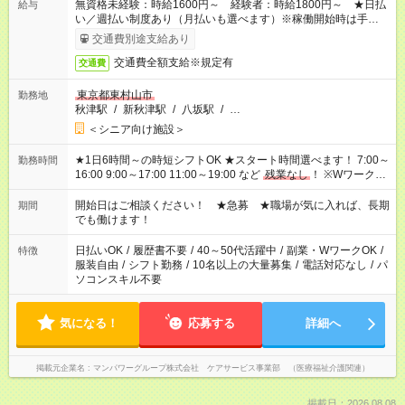
無資格未経験：時給1600円～ 経験者：時給1800円～ ★日払
給与
い／週払い制度あり（月払いも選べます）※稼働開始時は手続き
完了次第のお支払いとなります。
交通費別途支給あり
交通費全額支給※規定有
交通費
東京都東村山市
勤務地
秋津駅
/
新秋津駅
/
八坂駅
/
…
＜シニア向け施設＞
★1日6時間～の時短シフトOK ★スタート時間選べます！ 7:00～
勤務時間
16:00 9:00～17:00 11:00～19:00 など
残業なし
！ ※Wワークの
場合、他のお仕事と合わせ週40時間超の就業はご案内できませ
ん ※法令に基づき、週20時間以上勤務は社会保険への加入対象
開始日はご相談ください！ ★急募 ★職場が気に入れば、長期
期間
となります ※労働者派遣法（日雇い派遣の原則禁止）により、
でも働けます！
短時間・短期間の就業はご案内が難しい場合があります
日払いOK
/
履歴書不要
/
40～50代活躍中
/
副業・WワークOK
/
特徴
服装自由
/
シフト勤務
/
10名以上の大量募集
/
電話対応なし
/
パ
ソコンスキル不要
気になる！
応募する
詳細へ
掲載元企業名
マンパワーグループ株式会社 ケアサービス事業部 （医療福祉介護関連）
掲載日：2026.08.08