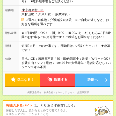
り） ■無料駐車場もご相談ください
東京都東村山市
勤務地
東村山駅
/
久米川駅
/
多摩湖駅
/
…
＜選べる勤務地＞介護施設や病院 ※ご自宅の近くなど、お
好きな場所を選べます！
★1日4時間～OK！ （例）9:00～18:00のあいだ もちろん1日8時
勤務時間
間のお仕事もご紹介可能です！ご希望をお聞かせください！ ※
週最低15時間以上の勤務が必要です
短期2ヵ月～のお仕事です。開始日はご相談ください！ ★急募
期間
です！
日払いOK
/
履歴書不要
/
40～50代活躍中
/
副業・WワークOK
/
特徴
服装自由
/
シフト勤務
/
10名以上の大量募集
/
電話対応なし
/
パ
ソコンスキル不要
気になる！
応募する
詳細へ
掲載元企業名
株式会社ネオキャリア ナイス！介護事業部
興味のあるバイト
は、とりあえず保存しよう♪
保存した求人は、後からまとめて応募できるよ。
企業からアプローチが届くことも！