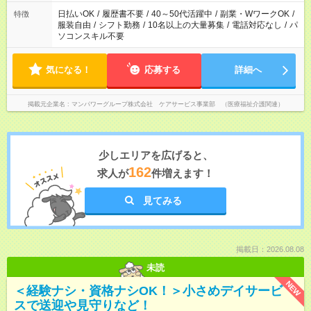
（日雇い派遣の原則禁止）により、短時間・短期間の就業はご
案内が難しい場合があります
日払いOK
/
履歴書不要
/
40～50代活躍中
/
副業・WワークOK
/
特徴
服装自由
/
シフト勤務
/
10名以上の大量募集
/
電話対応なし
/
パ
ソコンスキル不要
気になる！
応募する
詳細へ
掲載元企業名
マンパワーグループ株式会社 ケアサービス事業部 （医療福祉介護関連）
少しエリアを広げると、
162
求人が
件増えます！
見てみる
掲載日：2026.08.08
未読
NEW
＜経験ナシ・資格ナシOK！＞小さめデイサービ
スで送迎や見守りなど！