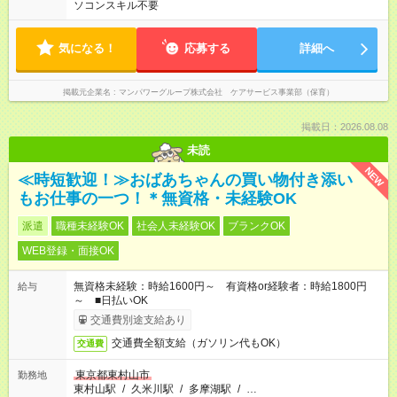
ソコンスキル不要
気になる！
応募する
詳細へ
掲載元企業名
マンパワーグループ株式会社 ケアサービス事業部（保育）
掲載日：2026.08.08
未読
NEW
≪時短歓迎！≫おばあちゃんの買い物付き添い
もお仕事の一つ！＊無資格・未経験OK
派遣
職種未経験OK
社会人未経験OK
ブランクOK
WEB登録・面接OK
無資格未経験：時給1600円～ 有資格or経験者：時給1800円
給与
～ ■日払いOK
交通費別途支給あり
交通費全額支給（ガソリン代もOK）
交通費
東京都東村山市
勤務地
東村山駅
/
久米川駅
/
多摩湖駅
/
…