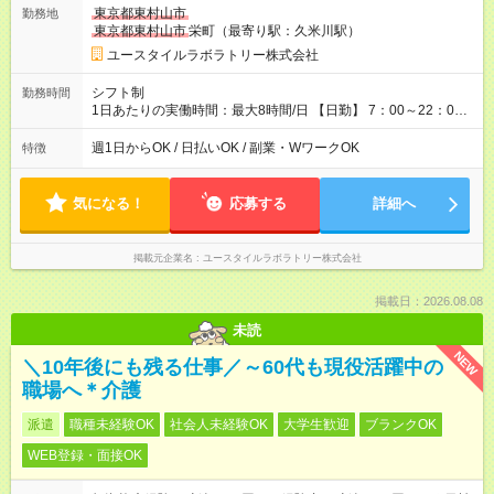
=14万9,760円 週5回勤務の場合：1,560円×8時間×20回=24万
東京都東村山市
勤務地
9,600円 【試用期間】試用期間あり 試用期間の長さ：2ヶ月
東京都東村山市
栄町（最寄り駅：久米川駅）
※ 雇用形態と給与に、本採用時と異なる部分があります。 雇用
形態：本採用時と同じです。 給与：時給 1,230円以上
ユースタイルラボラトリー株式会社
シフト制
勤務時間
1日あたりの実働時間：最大8時間/日 【日勤】 7：00～22：00
の間で8時間勤務（休憩時間は法定通り） ※週1日～OK ／ 夜勤
なし ＊＊ 勤務時間例 ＊＊ ■8時から17時 ■9時から18時 ■10
週1日からOK / 日払いOK / 副業・WワークOK
特徴
時から19時 ■12時から21時 など ※訪問先により変動 ※曜日固
定（毎週同じ曜日勤務）
気になる！
応募する
詳細へ
掲載元企業名
ユースタイルラボラトリー株式会社
掲載日：2026.08.08
未読
NEW
＼10年後にも残る仕事／～60代も現役活躍中の
職場へ＊介護
派遣
職種未経験OK
社会人未経験OK
大学生歓迎
ブランクOK
WEB登録・面接OK