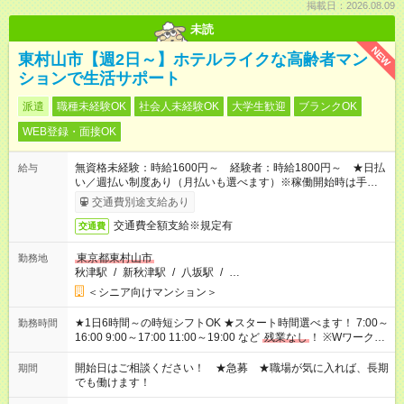
掲載日：2026.08.09
未読
NEW
東村山市【週2日～】ホテルライクな高齢者マン
ションで生活サポート
派遣
職種未経験OK
社会人未経験OK
大学生歓迎
ブランクOK
WEB登録・面接OK
無資格未経験：時給1600円～ 経験者：時給1800円～ ★日払
給与
い／週払い制度あり（月払いも選べます）※稼働開始時は手続き
完了次第のお支払いとなります。
交通費別途支給あり
交通費全額支給※規定有
交通費
東京都東村山市
勤務地
秋津駅
/
新秋津駅
/
八坂駅
/
…
＜シニア向けマンション＞
★1日6時間～の時短シフトOK ★スタート時間選べます！ 7:00～
勤務時間
16:00 9:00～17:00 11:00～19:00 など
残業なし
！ ※Wワークの
場合、他のお仕事と合わせ週40時間超の就業はご案内できませ
ん ※法令に基づき、週20時間以上勤務は社会保険への加入対象
開始日はご相談ください！ ★急募 ★職場が気に入れば、長期
期間
となります ※労働者派遣法（日雇い派遣の原則禁止）により、
でも働けます！
短時間・短期間の就業はご案内が難しい場合があります