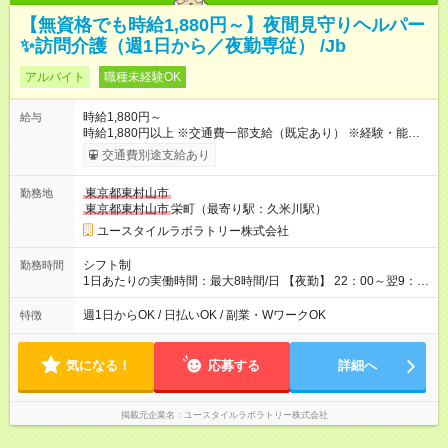
【無資格でも時給1,880円～】夜間見守りヘルパー
✨訪問介護（週1日から／夜勤専従） /Jb
アルバイト
職種未経験OK
時給1,880円～
給与
時給1,880円以上 ※交通費一部支給（既定あり） ※経験・能力を
考慮して決定します 【収入例】 週1回勤務の場合：1,880円×8時
交通費別途支給あり
間×4回=6万0,160円 週3回勤務の場合：1,880円×8時間×12回
=18万0,480円 【試用期間】試用期間あり 試用期間の長さ：2ヶ
東京都東村山市
勤務地
月 ※ 雇用形態と給与に、本採用時と異なる部分があります。 雇
東京都東村山市
栄町（最寄り駅：久米川駅）
用形態：本採用時と同じです。 給与：時給 1,660円以上
ユースタイルラボラトリー株式会社
シフト制
勤務時間
1日あたりの実働時間：最大8時間/日 【夜勤】 22：00～翌9：
00 ※週1日～OK ／ 夜勤専従 ＊＊ 勤務時間例 ＊＊ ■22時か
ら翌7時 ■23時から翌8時 ■24時から翌9時 など ※上記の時間
週1日からOK / 日払いOK / 副業・WワークOK
特徴
内で8時間勤務（休憩1時間）ご利用者様により、時間は異なり
ます。 ※曜日固定（毎週同じ曜日での勤務となります）
気になる！
応募する
詳細へ
掲載元企業名
ユースタイルラボラトリー株式会社