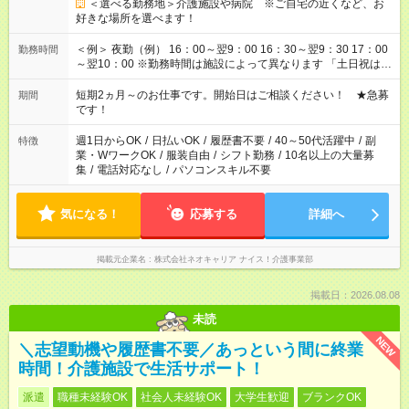
＜選べる勤務地＞介護施設や病院 ※ご自宅の近くなど、お
好きな場所を選べます！
＜例＞ 夜勤（例） 16：00～翌9：00 16：30～翌9：30 17：00
勤務時間
～翌10：00 ※勤務時間は施設によって異なります 「土日祝は休
みたい」 「しっかり稼ぎたい」 「もう少し遅い時間から始めた
い」など ご希望にあったお仕事をご案内いたします。 ※未経験
短期2ヵ月～のお仕事です。開始日はご相談ください！ ★急募
期間
の方の場合は1～2ヶ月間は日中での仕事を経験いただき、 お
です！
仕事に慣れてからの夜勤になります。 ★家庭の都合でお休みが
必要な場合も遠慮なくご相談ください。
週1日からOK
/
日払いOK
/
履歴書不要
/
40～50代活躍中
/
副
特徴
業・WワークOK
/
服装自由
/
シフト勤務
/
10名以上の大量募
集
/
電話対応なし
/
パソコンスキル不要
気になる！
応募する
詳細へ
掲載元企業名
株式会社ネオキャリア ナイス！介護事業部
掲載日：2026.08.08
未読
NEW
＼志望動機や履歴書不要／あっという間に終業
時間！介護施設で生活サポート！
派遣
職種未経験OK
社会人未経験OK
大学生歓迎
ブランクOK