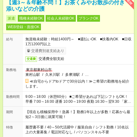
NEW
【週3～＆年齢不問！】お茶くみやお散歩の付き
添いなどの介護
派遣
職種未経験OK
社会人未経験OK
ブランクOK
WEB登録・面接OK
無資格未経験：時給1400円～ ■週払いOK ■扶養内OK ■日収
給与
1万1200円以上
交通費別途支給あり
交通費全額支給
交通費
東京都東村山市
勤務地
東村山駅
/
久米川駅
/
多摩湖駅
/
…
≪自宅からドアtoドアで30分以内！≫ご希望の勤務地を紹介
します。
9:00～18:00（休憩60分） ■ご希望があれば下記シフトもOK！
勤務時間
早番 7:00～16:00 遅番 10:00～19:00 夜勤 16:30～翌9:30 「家族
と休みを合わせたい」 「余裕を持って夕飯の準備がしたい」
「できれば残業はしたくない」 など、ご希望を教えてください
【現在も積極採用中！急募！】勤務1年以上が多数！応募から最
期間
ね。 ※Wワーク希望の方へ 今ご覧のお仕事で希望する勤務時間
短2～3日後に就業可能！
と、もう1つのお仕事の勤務時間。 合計で週40時間を超える場
合は応募できません。
履歴書不要
/
40～50代活躍中
/
服装自由
/
シフト勤務
/
10名以
特徴
上の大量募集
/
電話対応なし
/
パソコンスキル不要