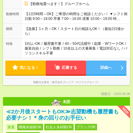
【勤務地選べます！】グループホーム
【1日5時間～OK】ご希望の時間をご相談ください！ ▼シフト例
勤務時間
日勤 9:00～18:00 早番 7:00～16:00 遅番 10:00～19:00 時
短 10:00～15:00 上記はあくまで一例です。 「夕方までには帰宅
しておきたい」 「朝はゆっくりのスタートがいい」 「お昼の時
【急募】1ヶ月～OK！スタート日の相談もOK！（最短2日後か
期間
間を有効に使いたい」 など、ご希望があれば教えてください
ら）
ね。
日払いOK
/
履歴書不要
/
40～50代活躍中
/
副業・WワークOK
/
特徴
服装自由
/
シフト勤務
/
10名以上の大量募集
/
電話対応なし
/
パ
ソコンスキル不要
気になる！
応募する
詳細へ
掲載元企業名
株式会社ブレイブ（マイナビグループ）
掲載日：2026.08.08
未読
NEW
≪2か月後スタートもOK≫志望動機も履歴書も
必要ナシ！＊身の回りのお手伝い
派遣
職種未経験OK
社会人未経験OK
ブランクOK