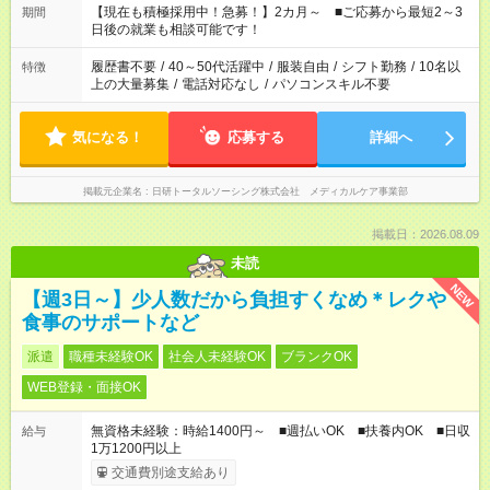
たくない」 など、ご希望を教えてくださいね。 ※Wワーク希望
【現在も積極採用中！急募！】2カ月～ ■ご応募から最短2～3
期間
の方へ 今ご覧のお仕事で希望する勤務時間と、もう1つのお仕事
日後の就業も相談可能です！
の勤務時間。 合計で週40時間を超える場合は応募できません。
履歴書不要
/
40～50代活躍中
/
服装自由
/
シフト勤務
/
10名以
特徴
上の大量募集
/
電話対応なし
/
パソコンスキル不要
気になる！
応募する
詳細へ
掲載元企業名
日研トータルソーシング株式会社 メディカルケア事業部
掲載日：2026.08.09
未読
NEW
【週3日～】少人数だから負担すくなめ＊レクや
食事のサポートなど
派遣
職種未経験OK
社会人未経験OK
ブランクOK
WEB登録・面接OK
無資格未経験：時給1400円～ ■週払いOK ■扶養内OK ■日収
給与
1万1200円以上
交通費別途支給あり