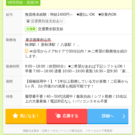
WEB登録・面接OK
無資格未経験：時給1400円～ ■週払いOK ■扶養内OK
給与
交通費別途支給あり
交通費全額支給
交通費
東京都東村山市
勤務地
秋津駅
/
新秋津駅
/
八坂駅
/
…
≪自宅からドアtoドアで30分以内！≫ご希望の勤務地を紹介
します。
9:00～18:00（休憩60分） ■ご希望があれば下記シフトもOK！
勤務時間
早番 7:00～16:00 遅番 10:00～19:00 夜勤 16:30～翌9:30 「家族
と休みを合わせたい」 「余裕を持って夕飯の準備がしたい」
「できれば残業はしたくない」 など、ご希望を教えてください
【積極採用中！】＊1年以上勤務している方が多数！ご応募から
期間
ね。 ※Wワーク希望の方へ 今ご覧のお仕事で希望する勤務時間
1ヶ月、2か月後のの就業も相談可能です！
と、もう1つのお仕事の勤務時間が 合計で週40時間を超える場
合は応募できません。
履歴書不要
/
40～50代活躍中
/
服装自由
/
シフト勤務
/
10名以
特徴
上の大量募集
/
電話対応なし
/
パソコンスキル不要
気になる！
応募する
詳細へ
掲載元企業名
日研トータルソーシング株式会社 メディカルケア事業部