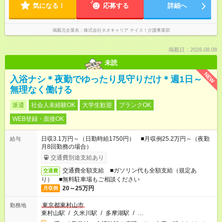
気になる！
応募する
詳細へ
掲載元企業名
株式会社ネオキャリア ナイス！介護事業部
掲載日：2026.08.08
未読
NEW
入浴ナシ＊夜勤でゆったり見守りだけ＊週1日～
無理なく働ける
派遣
社会人未経験OK
大学生歓迎
ブランクOK
WEB登録・面接OK
日収3.1万円～（日勤時給1750円） ■月収例25.2万円～（夜勤
給与
月8回勤務の場合）
交通費別途支給あり
交通費全額支給 ■ガソリン代も全額支給（規定あ
交通費
り） ■無料駐車場もご相談ください
20～25万円
月収例
東京都東村山市
勤務地
東村山駅
/
久米川駅
/
多摩湖駅
/
…