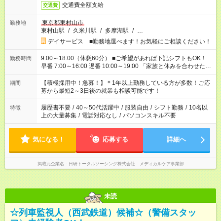
交通費全額支給
交通費
東京都東村山市
勤務地
東村山駅
/
久米川駅
/
多摩湖駅
/
…
デイサービス ■勤務地選べます！お気軽にご相談ください！
9:00～18:00（休憩60分） ■ご希望があれば下記シフトもOK！
勤務時間
早番 7:00～16:00 遅番 10:00～19:00 「家族と休みを合わせた
い」 「余裕を持って夕飯の準備がしたい」 「できれば残業はし
たくない」 など、ご希望を教えてくださいね。 ※Wワーク希望
【積極採用中！急募！】＊1年以上勤務している方が多数！ご応
期間
の方へ 今ご覧のお仕事で希望する勤務時間と、もう1つのお仕事
募から最短2～3日後の就業も相談可能です！
の勤務時間。 合計で週40時間を超える場合は応募できません。
履歴書不要
/
40～50代活躍中
/
服装自由
/
シフト勤務
/
10名以
特徴
上の大量募集
/
電話対応なし
/
パソコンスキル不要
気になる！
応募する
詳細へ
掲載元企業名
日研トータルソーシング株式会社 メディカルケア事業部
未読
☆列車監視人（西武鉄道）候補☆（警備スタッ