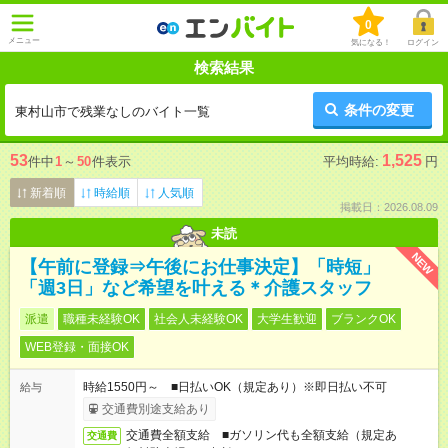
0
メニュー
気になる！
ログイン
検索結果
条件の変更
東村山市で残業なしのバイト一覧
53
1,525
件中
1
～
50
件表示
平均時給:
円
新着順
時給順
人気順
掲載日：2026.08.09
未読
NEW
【午前に登録⇒午後にお仕事決定】「時短」
「週3日」など希望を叶える＊介護スタッフ
派遣
職種未経験OK
社会人未経験OK
大学生歓迎
ブランクOK
WEB登録・面接OK
時給1550円～ ■日払いOK（規定あり）※即日払い不可
給与
交通費別途支給あり
交通費全額支給 ■ガソリン代も全額支給（規定あ
交通費