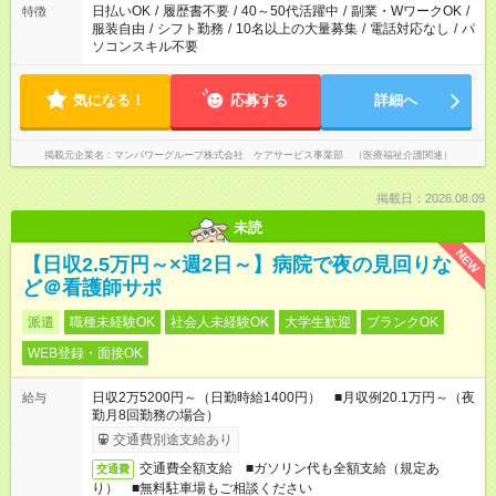
日払いOK
/
履歴書不要
/
40～50代活躍中
/
副業・WワークOK
/
特徴
服装自由
/
シフト勤務
/
10名以上の大量募集
/
電話対応なし
/
パ
ソコンスキル不要
気になる！
応募する
詳細へ
掲載元企業名
マンパワーグループ株式会社 ケアサービス事業部 （医療福祉介護関連）
掲載日：2026.08.09
未読
NEW
【日収2.5万円～×週2日～】病院で夜の見回りな
ど＠看護師サポ
派遣
職種未経験OK
社会人未経験OK
大学生歓迎
ブランクOK
WEB登録・面接OK
日収2万5200円～（日勤時給1400円） ■月収例20.1万円～（夜
給与
勤月8回勤務の場合）
交通費別途支給あり
交通費全額支給 ■ガソリン代も全額支給（規定あ
交通費
り） ■無料駐車場もご相談ください