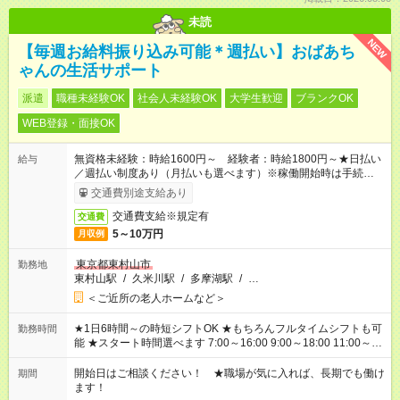
未読
NEW
【毎週お給料振り込み可能＊週払い】おばあち
ゃんの生活サポート
派遣
職種未経験OK
社会人未経験OK
大学生歓迎
ブランクOK
WEB登録・面接OK
無資格未経験：時給1600円～ 経験者：時給1800円～★日払い
給与
／週払い制度あり（月払いも選べます）※稼働開始時は手続き完
了次第のお支払いとなります。
交通費別途支給あり
交通費支給※規定有
交通費
5～10万円
月収例
東京都東村山市
勤務地
東村山駅
/
久米川駅
/
多摩湖駅
/
…
＜ご近所の老人ホームなど＞
★1日6時間～の時短シフトOK ★もちろんフルタイムシフトも可
勤務時間
能 ★スタート時間選べます 7:00～16:00 9:00～18:00 11:00～
20:00 など
残業なし
！ ※Wワークの場合、他のお仕事と合わせ
週40時間超の就業はご案内できません ※法令に基づき、週20時
開始日はご相談ください！ ★職場が気に入れば、長期でも働け
期間
間以上勤務は社会保険への加入対象となります ※労働者派遣法
ます！