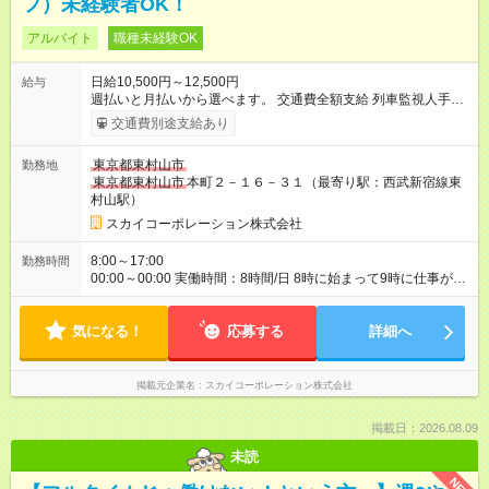
フ）未経験者OK！
アルバイト
職種未経験OK
日給10,500円～12,500円
給与
週払いと月払いから選べます。 交通費全額支給 列車監視人手
当 1000円/配置日 職長手当 5000円/月 資格手当 1000円/日
交通費別途支給あり
はじめは交通誘導警備員としてお仕事して頂き、列車監視人講
習の受講を目指します。 交通誘導2級保持者は、指定現場の配置
東京都東村山市
勤務地
日以外でも資格手当が別途1000円つきます！ 月22勤務以上で
東京都東村山市
本町２－１６－３１（最寄り駅：西武新宿線東
割増手当あり ※70歳以上の方は 【日勤】日給10,000円～ 【試
村山駅）
用期間】試用期間あり 試用期間の長さ：2ヶ月 雇用形態、給与
は本採用時と同じです。
スカイコーポレーション株式会社
8:00～17:00
勤務時間
00:00～00:00 実働時間：8時間/日 8時に始まって9時に仕事が終
わることも！ 日給制なので、1時間で仕事が終わっても一日分も
らえます☆ 休憩60分
気になる！
応募する
詳細へ
掲載元企業名
スカイコーポレーション株式会社
掲載日：2026.08.09
未読
NEW