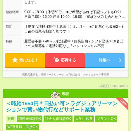
します。
9:00～18:00（休憩60分） ■ご希望があれば下記シフトもOK！
勤務時間
早番 7:00～16:00 遅番 10:00～19:00 「家族と休みを合わせた
い」 「余裕を持って夕飯の準備がしたい」 「できれば残業はし
たくない」 など、ご希望を教えてくださいね。 ※Wワーク希望
【現在も積極採用中！急募！】2カ月～ ■ご応募から最短2～3
期間
の方へ 今ご覧のお仕事で希望する勤務時間と、もう1つのお仕事
日後の就業も相談可能です！
の勤務時間。 合計で週40時間を超える場合は応募できません。
履歴書不要
/
40～50代活躍中
/
服装自由
/
シフト勤務
/
10名以
特徴
上の大量募集
/
電話対応なし
/
パソコンスキル不要
気になる！
応募する
詳細へ
掲載元企業名
日研トータルソーシング株式会社 メディカルケア事業部
掲載日：2026.08.09
未読
NEW
＜時給1550円＊日払い可＞ラグジュアリーマン
ションで買い物代行などサポート業務
派遣
職種未経験OK
社会人未経験OK
大学生歓迎
ブランクOK
WEB登録・面接OK