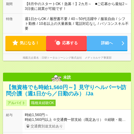
時間。 合計で週40時間を超える場合は応募できません。
【8月中のスタートOK！急募！】2カ月～ ■ご応募から最短2～
期間
3日後に就業が可能です！
週1日からOK
/
履歴書不要
/
40～50代活躍中
/
服装自由
/
シフ
特徴
ト勤務
/
10名以上の大量募集
/
電話対応なし
/
パソコンスキル不
要
気になる！
応募する
詳細へ
掲載元企業名
日研トータルソーシング株式会社 メディカルケア事業部
未読
【無資格でも時給1,560円～】見守りヘルパー✨訪
問介護（週1日から／日勤のみ） /Ja
アルバイト
職種未経験OK
時給1,560円～
給与
時給1,560円以上 ※交通費一部支給（既定あり） ※経験・能力を
考慮して決定します 【収入例】 週1回勤務の場合：1,560円×8時
交通費別途支給あり
間×4回=4万9,920円 週3回勤務の場合：1,560円×8時間×12回