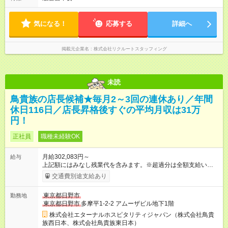
気になる！
応募する
詳細へ
掲載元企業名
株式会社リクルートスタッフィング
未読
鳥貴族の店長候補★毎月2～3回の連休あり／年間
休日116日／店長昇格後すぐの平均月収は31万
円！
正社員
職種未経験OK
月給302,083円～
給与
上記額にはみなし残業代を含みます。※超過分は全額支給いたし
ます。 みなし残業代 51,845円 以上／月 みなし残業時間 30時間
交通費別途支給あり
／月 定額深夜手当（60時間、2万738円～）含む。 それぞれ
超過した場合は追加支給。 ＜トリキの風土＞ ◎平均年齢29歳。
東京都日野市
勤務地
未経験スタートのメンバーも多いです。 ◎上司との距離が近
東京都日野市
多摩平1-2-2 アムーザビル地下1階
く、困ったことがあってもマネージャーにすぐ相談できます。
◎女性活躍中！女性管理職登用実績あり！ ◎月1回エリア会議あ
株式会社エターナルホスピタリティジャパン（株式会社鳥貴
り。社長が直接、目標や方針を発表します。 ⇒各店舗の好事例
族西日本、株式会社鳥貴族東日本）