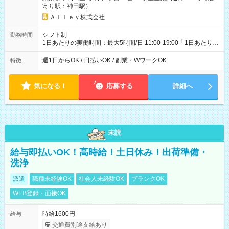
寄り駅：神田駅）
Ａｌｌｅｙ株式会社
シフト制
勤務時間
1日あたりの実働時間：最大5時間/日 11:00-19:00 └1日あたりの
実働時間：1-5時間 └上記の時間帯内であれば、いつでも勤務可
能！ └平日・土曜日の中で、お好きな曜日でご勤務いただけま
週1日からOK / 日払いOK / 副業・WワークOK
特徴
す！ 【シフト例】 ・11:00～14:00 ・16:30～19:00 ・13:00～
18:00 などのように、自由な働き方が可能なお仕事です！
気になる！
応募する
詳細へ
未読
給与即払いOK！高時給！土日休み！出荷準備・
洗浄
派遣
職種未経験OK
社会人未経験OK
ブランクOK
WEB登録・面接OK
時給1600円
給与
交通費別途支給あり