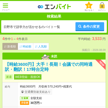
0
メニュー
気になる！
ログイン
検索結果
条件の変更
日野市で語学力が活かせるのバイト一覧
4
3,533
件中
1
～
4
件表示
平均時給:
円
新着順
時給順
人気順
掲載日：2026.08.09
未読
NEW
【時給3600円】大手！長期！会議での同時通
訳・翻訳！17時台定時
派遣
WEB登録・面接OK
時給3600円 月収例 570,240円+残業代
給与
交通費別途支給あり
全額支給
交通費
30万円～
月収例