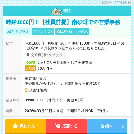
掲載日：2026.08.10
未読
時給1800円！【社員前提】南砂町での営業事務
紹介予定派遣
ブランクOK
WEB登録・面接OK
時給1800円 月収例 30万円 時給1800円×実働8h×週5日×4週
給与
+残業9h ※月収例を保証するものではありません。
交通費別途支給あり
1ヶ月3万円を上限として実費支給
交通費
30万円～
月収例
東京都江東区
勤務地
南砂町駅から徒歩7分
/
東陽町駅から徒歩10分
損害保険業
09:00-18:00（休憩60分）実働8時間
勤務時間
2026年09月01日～長期 ※開始日相談OK ※9月～！
期間
気になる！
応募する
詳細へ