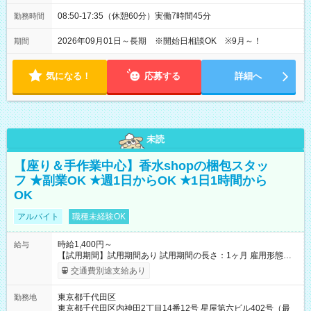
08:50-17:35（休憩60分）実働7時間45分
勤務時間
2026年09月01日～長期 ※開始日相談OK ※9月～！
期間
気になる！
応募する
詳細へ
未読
【座り＆手作業中心】香水shopの梱包スタッ
フ ★副業OK ★週1日からOK ★1日1時間から
OK
アルバイト
職種未経験OK
時給1,400円～
給与
【試用期間】試用期間あり 試用期間の長さ：1ヶ月 雇用形態、
給与は本採用時と同じです。
交通費別途支給あり
東京都千代田区
勤務地
東京都千代田区内神田2丁目14番12号 星屋第六ビル402号（最