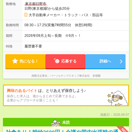
東京都日野市
勤務地
日野(東京都)駅から徒歩20分
大手自動車メーカー・トラック・バス・部品等
08:30～17:25(実働7時間55分 休憩1時間)
勤務時間
2026年09月上旬～長期 ※9月～！
期間
履歴書不要
特徴
気になる！
応募する
詳細へ
掲載元企業名
パーソルテンプスタッフ株式会社 首都圏
興味のあるバイト
は、とりあえず保存しよう♪
保存した求人は、後からまとめて応募できるよ。
企業からアプローチが届くことも！
掲載日：2026.08.07
未読
NEW