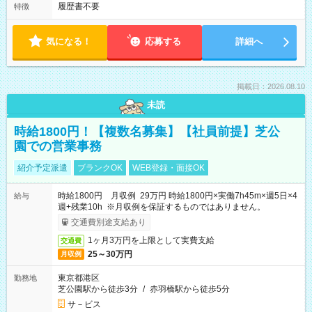
履歴書不要
特徴
気になる！
応募する
詳細へ
掲載日：2026.08.10
未読
時給1800円！【複数名募集】【社員前提】芝公
園での営業事務
紹介予定派遣
ブランクOK
WEB登録・面接OK
時給1800円 月収例 29万円 時給1800円×実働7h45m×週5日×4
給与
週+残業10h ※月収例を保証するものではありません。
交通費別途支給あり
1ヶ月3万円を上限として実費支給
交通費
25～30万円
月収例
東京都港区
勤務地
芝公園駅から徒歩3分
/
赤羽橋駅から徒歩5分
サ－ビス