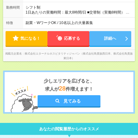
を知れるなど、刺激がたくさん 【試用期間】試用期間なし
シフト制
勤務時間
1日あたりの実働時間：最大8時間/日 ■交替制（実働8時間） ▼
シフト例 ○16：00～翌2：00 ○20：00～翌6：00 ※営業時間は店
舗による。 ＜無断残業は絶対禁止！＞ どうしても必要な時は、
副業・WワークOK / 10名以上の大量募集
特徴
報告をしてもらっています。現状は1日1時間程の残業がありま
すが、これをゼロにするのが目標の一つです。
気になる！
応募する
詳細へ
掲載元企業名
株式会社エターナルホスピタリティジャパン（株式会社鳥貴族西日本、株式会社鳥貴族
東日本）
少しエリアを広げると、
28
求人が
件増えます！
見てみる
あなたの閲覧履歴からのオススメ