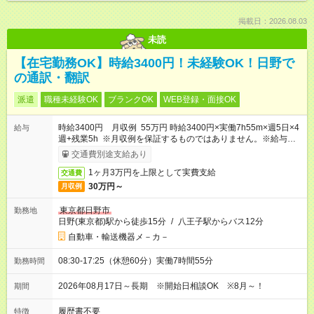
掲載日：2026.08.03
未読
【在宅勤務OK】時給3400円！未経験OK！日野で
の通訳・翻訳
派遣
職種未経験OK
ブランクOK
WEB登録・面接OK
時給3400円 月収例 55万円 時給3400円×実働7h55m×週5日×4
給与
週+残業5h ※月収例を保証するものではありません。※給与即受
取りサービス利用可（利用条件有）
交通費別途支給あり
1ヶ月3万円を上限として実費支給
交通費
30万円～
月収例
東京都日野市
勤務地
日野(東京都)駅から徒歩15分
/
八王子駅からバス12分
自動車・輸送機器メ－カ－
08:30-17:25（休憩60分）実働7時間55分
勤務時間
2026年08月17日～長期 ※開始日相談OK ※8月～！
期間
履歴書不要
特徴