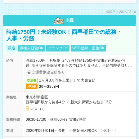
掲載日：2026.08.10
未読
時給1750円！未経験OK！西早稲田での総務・
人事・労務
派遣
職種未経験OK
ブランクOK
WEB登録・面接OK
時給1750円 月収例 24万円 時給1750円×実働7h×週5日×4
給与
週 ※月収例を保証するものではありません。※給与即受取りサ
ービス利用可（利用条件有）
交通費別途支給あり
1ヶ月3万円を上限として実費支給
交通費
20～25万円
月収例
東京都新宿区
勤務地
西早稲田駅から徒歩4分
/
新大久保駅から徒歩13分
マスコミ
09:30-17:30（休憩60分）実働7時間
勤務時間
2026年09月01日～長期 ※開始日相談OK ※9月～！
期間