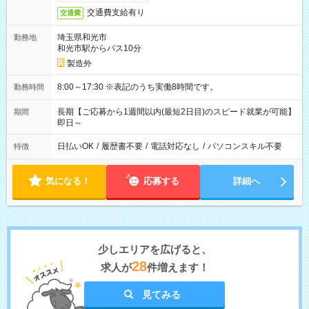
交通費支給有り
交通費
埼玉県和光市
勤務地
和光市駅からバス10分
製造外
8:00～17:30 ※表記のうち実働8時間です。
勤務時間
長期【ご応募から1週間以内(最短2日目)のスピード就業が可能】
期間
即日～
日払いOK
/
履歴書不要
/
電話対応なし
/
パソコンスキル不要
特徴
気になる！
応募する
詳細へ
少しエリアを広げると、
28
求人が
件増えます！
見てみる