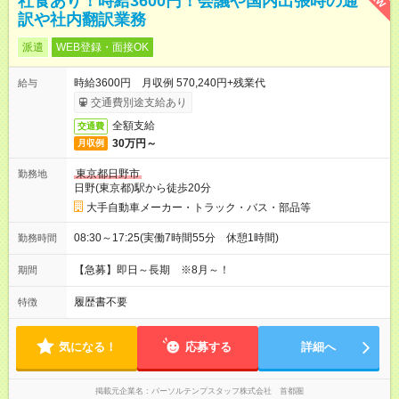
社食あり！時給3600円！会議や国内出張時の通
訳や社内翻訳業務
派遣
WEB登録・面接OK
時給3600円 月収例 570,240円+残業代
給与
交通費別途支給あり
全額支給
交通費
30万円～
月収例
東京都日野市
勤務地
日野(東京都)駅から徒歩20分
大手自動車メーカー・トラック・バス・部品等
08:30～17:25(実働7時間55分 休憩1時間)
勤務時間
【急募】即日～長期 ※8月～！
期間
履歴書不要
特徴
気になる！
応募する
詳細へ
掲載元企業名
パーソルテンプスタッフ株式会社 首都圏