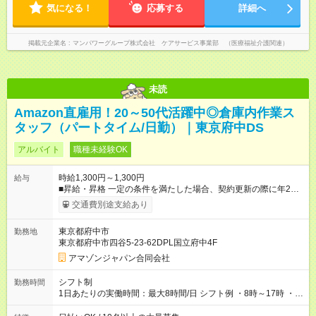
気になる！
応募する
詳細へ
掲載元企業名
マンパワーグループ株式会社 ケアサービス事業部 （医療福祉介護関連）
未読
Amazon直雇用！20～50代活躍中◎倉庫内作業ス
タッフ（パートタイム/日勤）｜東京府中DS
アルバイト
職種未経験OK
時給1,300円～1,300円
給与
■昇給・昇格 一定の条件を満たした場合、契約更新の際に年2回
まで昇給の機会があります。 ■正社員登用制度あり ※月末締/翌
交通費別途支給あり
月25日支払い ※時間外手当、別途支給 ☆給与前払い制度有！
☆Amazon直雇用で安定して働けます！ 【試用期間】試用期間あ
東京都府中市
勤務地
り 試用期間の長さ：1週間 雇用形態、給与は本採用時と同じで
東京都府中市四谷5-23-62DPL国立府中4F
す。
アマゾンジャパン合同会社
シフト制
勤務時間
1日あたりの実働時間：最大8時間/日 シフト例 ・8時～17時 ・
12時～21時