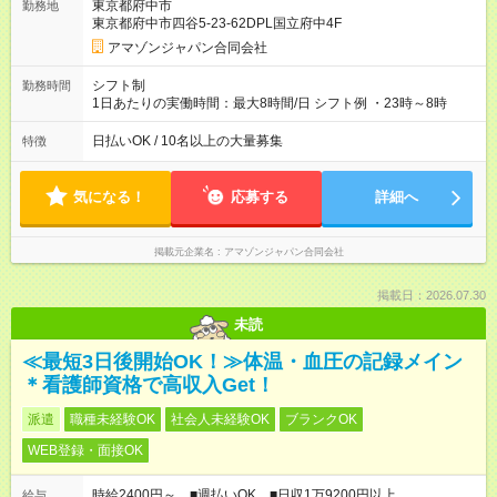
東京都府中市
勤務地
り 試用期間の長さ：1週間 雇用形態、給与は本採用時と同じで
東京都府中市四谷5-23-62DPL国立府中4F
す。
アマゾンジャパン合同会社
シフト制
勤務時間
1日あたりの実働時間：最大8時間/日 シフト例 ・23時～8時
日払いOK / 10名以上の大量募集
特徴
気になる！
応募する
詳細へ
掲載元企業名
アマゾンジャパン合同会社
掲載日：2026.07.30
未読
≪最短3日後開始OK！≫体温・血圧の記録メイン
＊看護師資格で高収入Get！
派遣
職種未経験OK
社会人未経験OK
ブランクOK
WEB登録・面接OK
時給2400円～ ■週払いOK ■日収1万9200円以上
給与