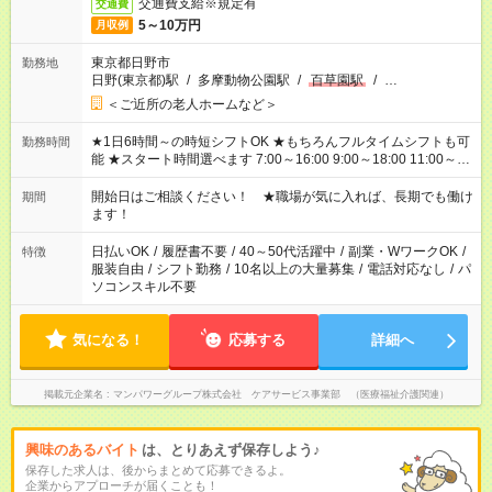
交通費支給※規定有
交通費
5～10万円
月収例
東京都日野市
勤務地
日野(東京都)駅
/
多摩動物公園駅
/
百草園駅
/
…
＜ご近所の老人ホームなど＞
★1日6時間～の時短シフトOK ★もちろんフルタイムシフトも可
勤務時間
能 ★スタート時間選べます 7:00～16:00 9:00～18:00 11:00～
20:00 など 残業なし！ ※Wワークの場合、他のお仕事と合わせ
週40時間超の就業はご案内できません ※法令に基づき、週20時
開始日はご相談ください！ ★職場が気に入れば、長期でも働け
期間
間以上勤務は社会保険への加入対象となります ※労働者派遣法
ます！
（日雇い派遣の原則禁止）により、短時間・短期間の就業はご
案内が難しい場合があります
日払いOK
/
履歴書不要
/
40～50代活躍中
/
副業・WワークOK
/
特徴
服装自由
/
シフト勤務
/
10名以上の大量募集
/
電話対応なし
/
パ
ソコンスキル不要
気になる！
応募する
詳細へ
掲載元企業名
マンパワーグループ株式会社 ケアサービス事業部 （医療福祉介護関連）
興味のあるバイト
は、とりあえず保存しよう♪
保存した求人は、後からまとめて応募できるよ。
企業からアプローチが届くことも！