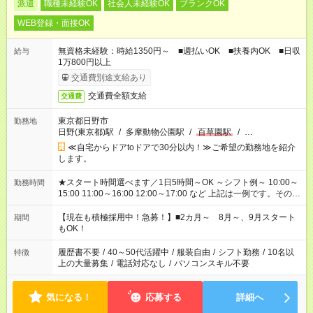
派遣
職種未経験OK
社会人未経験OK
ブランクOK
WEB登録・面接OK
無資格未経験：時給1350円～ ■週払いOK ■扶養内OK ■日収
給与
1万800円以上
交通費別途支給あり
交通費全額支給
交通費
東京都日野市
勤務地
日野(東京都)駅
/
多摩動物公園駅
/
百草園駅
/
…
≪自宅からドアtoドアで30分以内！≫ご希望の勤務地を紹介
します。
★スタート時間選べます／1日5時間～OK ～シフト例～ 10:00～
勤務時間
15:00 11:00～16:00 12:00～17:00 など 上記は一例です。その他
シフトもご相談ください。 ※Wワークの場合当社と合わせて法
定労働時間が週40時間を超えなければOKです。
【現在も積極採用中！急募！】■2カ月～ 8月～、9月スタート
期間
もOK！
履歴書不要
/
40～50代活躍中
/
服装自由
/
シフト勤務
/
10名以
特徴
上の大量募集
/
電話対応なし
/
パソコンスキル不要
気になる！
応募する
詳細へ