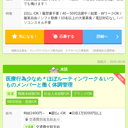
となります ※労働者派遣法（日雇い派遣の原則禁止）により、
でも働けます！
短時間・短期間の就業はご案内が難しい場合があります
日払いOK
/
履歴書不要
/
40～50代活躍中
/
副業・WワークOK
/
特徴
服装自由
/
シフト勤務
/
10名以上の大量募集
/
電話対応なし
/
パ
ソコンスキル不要
気になる！
応募する
詳細へ
掲載元企業名
マンパワーグループ株式会社 ケアサービス事業部 （医療福祉介護関連）
掲載日：2026.08.06
未読
NEW
医療行為少なめ＊ほぼルーティンワーク＆いつ
ものメンバーと働く体調管理
派遣
職種未経験OK
社会人未経験OK
ブランクOK
WEB登録・面接OK
時給2400円～ ■週払いOK ■日収1万9200円以上
給与
交通費別途支給あり
交通費全額支給
交通費