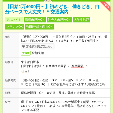
NEW
【日給1万4000円～】初めどき、働きどき、自
分ペースで大丈夫！＊交通案内！
アルバイト
職種未経験OK
社会人未経験OK
大学生歓迎
ブランクOK
WEB登録・面接OK
【夜勤】1万4000円～ ＊原則月2回払い（10日・25日） 他、週
給与
払い・日払いの制度もあり（規定あり）＃日収1万円以上
交通費別途支給あり
全額支給
交通費
東京都日野市
勤務地
日野(東京都)駅
/
多摩動物公園駅
/
百草園駅
/
…
立川
（選べる日勤・夜勤） ▼20：00～翌5：00／21：00～翌6：
勤務時間
00 など（休憩1h） 日勤のお仕事もございます！お気軽にご相談
ください！
研修後即日～OK ★短期・長期の就業も大歓迎＃急募
期間
週1日からOK
/
日払いOK
/
40～50代活躍中
/
副業・Wワーク
特徴
OK
/
シフト勤務
/
10名以上の大量募集
/
電話対応なし
/
パソコ
ンスキル不要