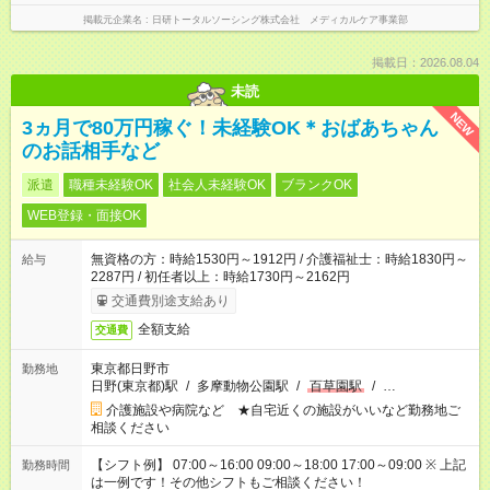
掲載元企業名
日研トータルソーシング株式会社 メディカルケア事業部
掲載日：2026.08.04
未読
NEW
3ヵ月で80万円稼ぐ！未経験OK＊おばあちゃん
のお話相手など
派遣
職種未経験OK
社会人未経験OK
ブランクOK
WEB登録・面接OK
無資格の方：時給1530円～1912円 / 介護福祉士：時給1830円～
給与
2287円 / 初任者以上：時給1730円～2162円
交通費別途支給あり
全額支給
交通費
東京都日野市
勤務地
日野(東京都)駅
/
多摩動物公園駅
/
百草園駅
/
…
介護施設や病院など ★自宅近くの施設がいいなど勤務地ご
相談ください
【シフト例】 07:00～16:00 09:00～18:00 17:00～09:00 ※ 上記
勤務時間
は一例です！その他シフトもご相談ください！