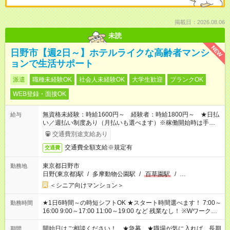
掲載日：2026.08.06
未読
NEW
日野市【週2日～】ホテルライクな高齢者マンシ
ョンで生活サポート
派遣
職種未経験OK
社会人未経験OK
大学生歓迎
ブランクOK
WEB登録・面接OK
無資格未経験：時給1600円～ 経験者：時給1800円～ ★日払
給与
い／週払い制度あり（月払いも選べます）※稼働開始時は手続き
完了次第のお支払いとなります。
交通費別途支給あり
交通費全額支給※規定有
交通費
東京都日野市
勤務地
日野(東京都)駅
/
多摩動物公園駅
/
百草園駅
/
…
＜シニア向けマンション＞
★1日6時間～の時短シフトOK ★スタート時間選べます！ 7:00～
勤務時間
16:00 9:00～17:00 11:00～19:00 など 残業なし！ ※Wワークの
場合、他のお仕事と合わせ週40時間超の就業はご案内できませ
ん ※法令に基づき、週20時間以上勤務は社会保険への加入対象
開始日はご相談ください！ ★急募 ★職場が気に入れば、長期
期間