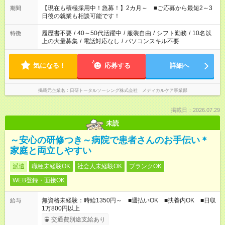
たくない」 など、ご希望を教えてくださいね。 ※Wワーク希望
【現在も積極採用中！急募！】2カ月～ ■ご応募から最短2～3
期間
の方へ 今ご覧のお仕事で希望する勤務時間と、もう1つのお仕事
日後の就業も相談可能です！
の勤務時間。 合計で週40時間を超える場合は応募できません。
履歴書不要
/
40～50代活躍中
/
服装自由
/
シフト勤務
/
10名以
特徴
上の大量募集
/
電話対応なし
/
パソコンスキル不要
気になる！
応募する
詳細へ
掲載元企業名
日研トータルソーシング株式会社 メディカルケア事業部
掲載日：2026.07.29
未読
～安心の研修つき～病院で患者さんのお手伝い＊
家庭と両立しやすい
派遣
職種未経験OK
社会人未経験OK
ブランクOK
WEB登録・面接OK
無資格未経験：時給1350円～ ■週払いOK ■扶養内OK ■日収
給与
1万800円以上
交通費別途支給あり