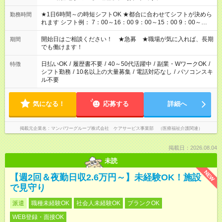
★1日6時間～の時短シフトOK ★都合に合わせてシフトが決めら
勤務時間
れます シフト例： 7：00～16：00 9：00～15：00 9：00～
18：00 11：00～20：00 など ※Wワークの場合、他のお仕事と
合わせ週40時間超の就業はご案内できません ※法令に基づき、
開始日はご相談ください！ ★急募 ★職場が気に入れば、長期
期間
週20時間以上勤務は社会保険への加入対象となります ※労働者
でも働けます！
派遣法（日雇い派遣の原則禁止）により、短時間・短期間の就
業はご案内が難しい場合があります
日払いOK
/
履歴書不要
/
40～50代活躍中
/
副業・WワークOK
/
特徴
シフト勤務
/
10名以上の大量募集
/
電話対応なし
/
パソコンスキ
ル不要
気になる！
応募する
詳細へ
掲載元企業名
マンパワーグループ株式会社 ケアサービス事業部 （医療福祉介護関連）
掲載日：2026.08.04
未読
NEW
【週2回＆夜勤日収2.6万円～】未経験OK！施設
で見守り
派遣
職種未経験OK
社会人未経験OK
ブランクOK
WEB登録・面接OK