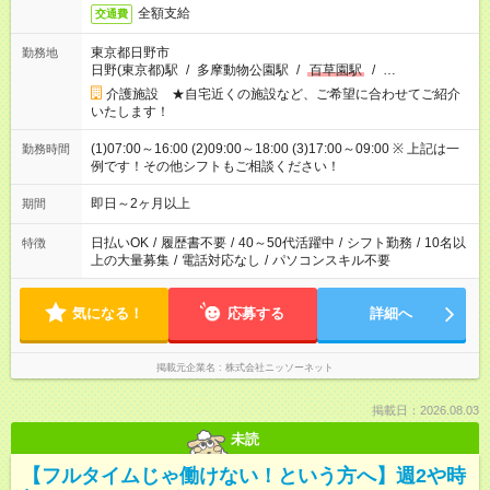
全額支給
交通費
東京都日野市
勤務地
日野(東京都)駅
/
多摩動物公園駅
/
百草園駅
/
…
介護施設 ★自宅近くの施設など、ご希望に合わせてご紹介
いたします！
(1)07:00～16:00 (2)09:00～18:00 (3)17:00～09:00 ※ 上記は一
勤務時間
例です！その他シフトもご相談ください！
即日～2ヶ月以上
期間
日払いOK
/
履歴書不要
/
40～50代活躍中
/
シフト勤務
/
10名以
特徴
上の大量募集
/
電話対応なし
/
パソコンスキル不要
気になる！
応募する
詳細へ
掲載元企業名
株式会社ニッソーネット
掲載日：2026.08.03
未読
【フルタイムじゃ働けない！という方へ】週2や時