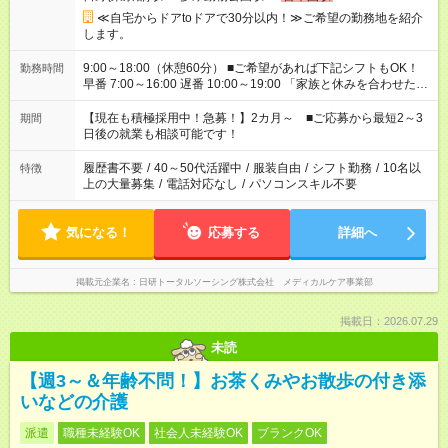
≪自宅からドアtoドアで30分以内！≫ご希望の勤務地を紹介
します。
9:00～18:00（休憩60分） ■ご希望があれば下記シフトもOK！
勤務時間
早番 7:00～16:00 遅番 10:00～19:00 「家族と休みを合わせた
い」 「余裕を持って夕飯の準備がしたい」 「できれば残業はし
たくない」 など、ご希望を教えてくださいね。 ※Wワーク希望
【現在も積極採用中！急募！】2カ月～ ■ご応募から最短2～3
期間
の方へ 今ご覧のお仕事で希望する勤務時間と、もう1つのお仕事
日後の就業も相談可能です！
の勤務時間。 合計で週40時間を超える場合は応募できません。
履歴書不要
/
40～50代活躍中
/
服装自由
/
シフト勤務
/
10名以
特徴
上の大量募集
/
電話対応なし
/
パソコンスキル不要
気になる！
応募する
詳細へ
掲載元企業名
日研トータルソーシング株式会社 メディカルケア事業部
掲載日：2026.07.29
未読
【週3～＆年齢不問！】お茶くみやお散歩の付き添
いなどの介護
派遣
職種未経験OK
社会人未経験OK
ブランクOK