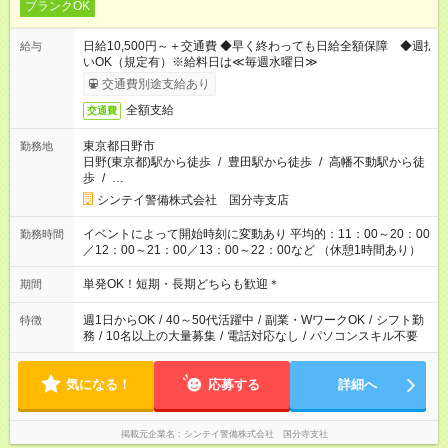
ブランクOK
日給10,500円～＋交通費 ◆早く終わっても日給全額保障 ◆週払
給与
いOK（規定有）※給料日は≪毎週水曜日≫
交通費別途支給あり
全額支給
交通費
東京都日野市
勤務地
日野(東京都)駅から徒歩
/
豊田駅から徒歩
/
高幡不動駅から徒
歩
/
…
シンテイ警備株式会社 国分寺支店
イベントによって開始時刻に変動あり 平均的：11：00～20：00
勤務時間
／12：00～21：00／13：00～22：00など （休憩1時間あり）
単発OK！短期・長期どちらも歓迎＊
期間
週1日からOK
/
40～50代活躍中
/
副業・WワークOK
/
シフト勤
特徴
務
/
10名以上の大量募集
/
電話対応なし
/
パソコンスキル不要
気になる！
応募する
詳細へ
掲載元企業名
シンテイ警備株式会社 国分寺支社