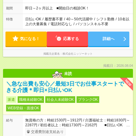
即日～2ヶ月以上 ■開始日の相談OK！
期間
日払いOK
/
履歴書不要
/
40～50代活躍中
/
シフト勤務
/
10名以
特徴
上の大量募集
/
電話対応なし
/
パソコンスキル不要
気になる！
応募する
詳細へ
掲載元企業名
株式会社ニッソーネット
掲載日：2026.08.04
未読
NEW
＼急な出費も安心／最短3日でお仕事スタートで
きる介護＊即日×日払いOK
派遣
職種未経験OK
社会人未経験OK
ブランクOK
WEB登録・面接OK
無資格の方：時給1530円～1912円 / 介護福祉士：時給1830円～
給与
2287円 / 初任者以上：時給1730円～2162円 ■日払いOK ■
日収例：1万2240円（時給1530円×8h）
交通費別途支給あり