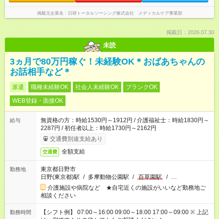
掲載元企業名
日研トータルソーシング株式会社 メディカルケア事業部
掲載日：2026.07.30
未読
3ヵ月で80万円稼ぐ！未経験OK＊おばあちゃんの
お話相手など＊
派遣
職種未経験OK
社会人未経験OK
ブランクOK
WEB登録・面接OK
無資格の方：時給1530円～1912円 / 介護福祉士：時給1830円～
給与
2287円 / 初任者以上：時給1730円～2162円
交通費別途支給あり
全額支給
交通費
東京都日野市
勤務地
日野(東京都)駅
/
多摩動物公園駅
/
百草園駅
/
…
介護施設や病院など ★自宅近くの施設がいいなど勤務地ご
相談ください
【シフト例】 07:00～16:00 09:00～18:00 17:00～09:00 ※ 上記
勤務時間