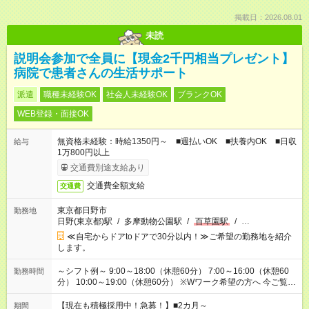
掲載日：2026.08.01
未読
説明会参加で全員に【現金2千円相当プレゼント】
病院で患者さんの生活サポート
派遣
職種未経験OK
社会人未経験OK
ブランクOK
WEB登録・面接OK
無資格未経験：時給1350円～ ■週払いOK ■扶養内OK ■日収
給与
1万800円以上
交通費別途支給あり
交通費全額支給
交通費
東京都日野市
勤務地
日野(東京都)駅
/
多摩動物公園駅
/
百草園駅
/
…
≪自宅からドアtoドアで30分以内！≫ご希望の勤務地を紹介
します。
～シフト例～ 9:00～18:00（休憩60分） 7:00～16:00（休憩60
勤務時間
分） 10:00～19:00（休憩60分） ※Wワーク希望の方へ 今ご覧の
お仕事で希望する勤務時間と、もう1つのお仕事の勤務時間の合
計が 週40時間を超えなければOKです。
【現在も積極採用中！急募！】■2カ月～
期間