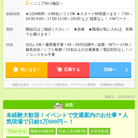
＜シニア向け施設＞
★1日6時間～の時短シフトOK ★スタート時間選べます！ 7:00～
勤務時間
16:00 9:00～17:00 11:00～19:00 など 残業なし！ ※Wワークの
場合、他のお仕事と合わせ週40時間超の就業はご案内できませ
ん ※法令に基づき、週20時間以上勤務は社会保険への加入対象
開始日はご相談ください！ ★急募 ★職場が気に入れば、長期
期間
となります ※労働者派遣法（日雇い派遣の原則禁止）により、
でも働けます！
短時間・短期間の就業はご案内が難しい場合があります
日払いOK
/
履歴書不要
/
40～50代活躍中
/
副業・WワークOK
/
特徴
服装自由
/
シフト勤務
/
10名以上の大量募集
/
電話対応なし
/
パ
ソコンスキル不要
気になる！
応募する
詳細へ
掲載元企業名
マンパワーグループ株式会社 ケアサービス事業部 （医療福祉介護関連）
掲載日：2026.08.02
未読
未経験大歓迎！イベントで交通案内のお仕事＊人
気現場で日給1万500円～！
アルバイト
職種未経験OK
社会人未経験OK
大学生歓迎