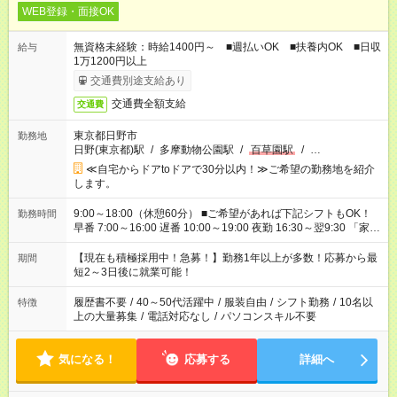
WEB登録・面接OK
無資格未経験：時給1400円～ ■週払いOK ■扶養内OK ■日収
給与
1万1200円以上
交通費別途支給あり
交通費全額支給
交通費
東京都日野市
勤務地
日野(東京都)駅
/
多摩動物公園駅
/
百草園駅
/
…
≪自宅からドアtoドアで30分以内！≫ご希望の勤務地を紹介
します。
9:00～18:00（休憩60分） ■ご希望があれば下記シフトもOK！
勤務時間
早番 7:00～16:00 遅番 10:00～19:00 夜勤 16:30～翌9:30 「家族
と休みを合わせたい」 「余裕を持って夕飯の準備がしたい」
「できれば残業はしたくない」 など、ご希望を教えてください
【現在も積極採用中！急募！】勤務1年以上が多数！応募から最
期間
ね。 ※Wワーク希望の方へ 今ご覧のお仕事で希望する勤務時間
短2～3日後に就業可能！
と、もう1つのお仕事の勤務時間。 合計で週40時間を超える場
合は応募できません。
履歴書不要
/
40～50代活躍中
/
服装自由
/
シフト勤務
/
10名以
特徴
上の大量募集
/
電話対応なし
/
パソコンスキル不要
気になる！
応募する
詳細へ