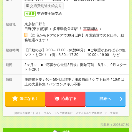
交通費別途支給あり
交通費全額支給
交通費
東京都日野市
勤務地
日野(東京都)駅
/
多摩動物公園駅
/
百草園駅
/
…
【自宅からドアtoドアで30分以内】介護施設でのお仕事。勤
務地選べます！
【日勤のみ】9:00～17:00（休憩60分） ■ご希望があればその他
勤務時間
シフトもOK！ （例）8:30～17:30 10:00～19:00 など
「家族とお休みを合わせたい」 「できれば残業はしたくない」
など、あなたのご希望に沿ったお仕事をご紹介します！ ※Wワ
2ヶ月～ ■ご応募から最短3日後に開始可能 8月～、9月スター
期間
ーク希望の方へ 今ご覧のお仕事で希望する勤務時間と、もう1つ
トもOK！
のお仕事の勤務時間。 合計で週40時間を超える場合は応募でき
ません
履歴書不要
/
40～50代活躍中
/
服装自由
/
シフト勤務
/
10名以
特徴
上の大量募集
/
パソコンスキル不要
気になる！
応募する
詳細へ
掲載元企業名
日研トータルソーシング株式会社 メディカルケア事業部 ナース派遣
掲載日：2026.07.30