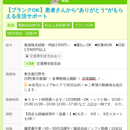
未読
【ブランクOK】患者さんから”ありがとう”がもら
える生活サポート
派遣
職種未経験OK
社会人未経験OK
ブランクOK
WEB登録・面接OK
無資格未経験：時給1350円～ ■週払いOK ■扶養内OK ■日収
給与
1万800円以上
交通費別途支給あり
交通費全額支給
交通費
東京都日野市
勤務地
日野(東京都)駅
/
多摩動物公園駅
/
百草園駅
/
…
≪自宅からドアtoドアで30分以内！≫ご希望の勤務地を紹介
します。
★スタート時間選べます／1日5時間～OK ～シフト例～ 10:00～
勤務時間
15:00 11:00～16:00 12:00～17:00 など 上記は一例です。その他
シフトもご相談ください。 ※Wワークの場合当社と合わせて法
定労働時間が週40時間を超えなければOKです。
【現在も積極採用中！急募！】■2カ月～ 8月～、9月スタート
期間
もOK！
履歴書不要
/
40～50代活躍中
/
服装自由
/
シフト勤務
/
10名以
特徴