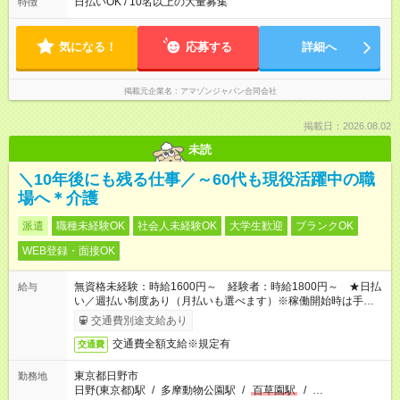
日払いOK / 10名以上の大量募集
特徴
気になる！
応募する
詳細へ
掲載元企業名
アマゾンジャパン合同会社
掲載日：2026.08.02
未読
＼10年後にも残る仕事／～60代も現役活躍中の職
場へ＊介護
派遣
職種未経験OK
社会人未経験OK
大学生歓迎
ブランクOK
WEB登録・面接OK
無資格未経験：時給1600円～ 経験者：時給1800円～ ★日払
給与
い／週払い制度あり（月払いも選べます）※稼働開始時は手続き
完了次第のお支払いとなります。
交通費別途支給あり
交通費全額支給※規定有
交通費
東京都日野市
勤務地
日野(東京都)駅
/
多摩動物公園駅
/
百草園駅
/
…