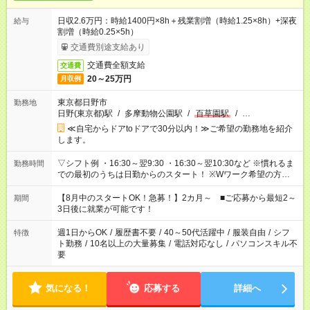
日収2.6万円：時給1400円×8h＋残業割増（時給1.25×8h）+深夜
給与
割増（時給0.25×5h）
交通費別途支給あり
交通費全額支給
交通費
20～25万円
月収例
東京都日野市
勤務地
日野(東京都)駅
/
多摩動物公園駅
/
百草園駅
/
…
≪自宅からドアtoドアで30分以内！≫ご希望の勤務地を紹介
します。
▽シフト例 ・16:30～翌9:30 ・16:30～翌10:30など ※慣れるま
勤務時間
での最初のうちは日勤からのスタート！ ※Wワーク希望の方へ
今ご覧のお仕事で希望する勤務時間と、もう1つのお仕事の勤務
時間。 合計で週40時間を超える場合は応募できません。
【8月中のスタートOK！急募！】2カ月～ ■ご応募から最短2～
期間
3日後に就業が可能です！
週1日からOK
/
履歴書不要
/
40～50代活躍中
/
服装自由
/
シフ
特徴
ト勤務
/
10名以上の大量募集
/
電話対応なし
/
パソコンスキル不
要
気になる！
応募する
詳細へ