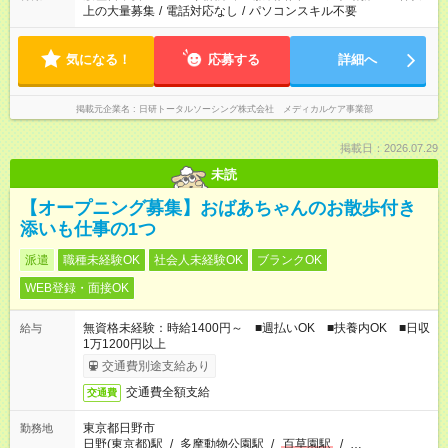
上の大量募集
/
電話対応なし
/
パソコンスキル不要
気になる！
応募する
詳細へ
掲載元企業名
日研トータルソーシング株式会社 メディカルケア事業部
掲載日：2026.07.29
未読
【オープニング募集】おばあちゃんのお散歩付き
添いも仕事の1つ
派遣
職種未経験OK
社会人未経験OK
ブランクOK
WEB登録・面接OK
無資格未経験：時給1400円～ ■週払いOK ■扶養内OK ■日収
給与
1万1200円以上
交通費別途支給あり
交通費全額支給
交通費
東京都日野市
勤務地
日野(東京都)駅
/
多摩動物公園駅
/
百草園駅
/
…