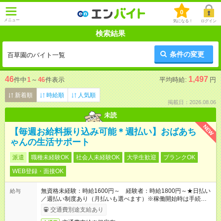
0
メニュー
気になる！
ログイン
検索結果
条件の変更
百草園のバイト一覧
46
1,497
件中
1
～
46
件表示
平均時給:
円
新着順
時給順
人気順
掲載日：2026.08.06
未読
NEW
【毎週お給料振り込み可能＊週払い】おばあち
ゃんの生活サポート
派遣
職種未経験OK
社会人未経験OK
大学生歓迎
ブランクOK
WEB登録・面接OK
無資格未経験：時給1600円～ 経験者：時給1800円～★日払い
給与
／週払い制度あり（月払いも選べます）※稼働開始時は手続き完
了次第のお支払いとなります。
交通費別途支給あり