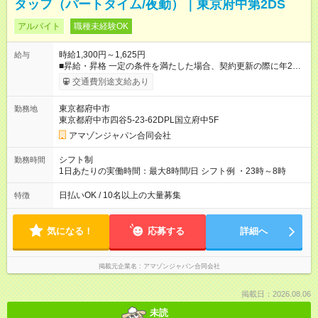
タッフ（パートタイム/夜勤）｜東京府中第2DS
アルバイト
職種未経験OK
時給1,300円～1,625円
給与
■昇給・昇格 一定の条件を満たした場合、契約更新の際に年2回
まで昇給の機会があります。 ■正社員登用制度あり ※月末締/翌
交通費別途支給あり
月25日支払い ※時間外手当、別途支給 ☆給与前払い制度有！
☆Amazon直雇用で安定して働けます！ 【試用期間】試用期間あ
東京都府中市
勤務地
り 試用期間の長さ：1週間 雇用形態、給与は本採用時と同じで
東京都府中市四谷5-23-62DPL国立府中5F
す。
アマゾンジャパン合同会社
シフト制
勤務時間
1日あたりの実働時間：最大8時間/日 シフト例 ・23時～8時
日払いOK / 10名以上の大量募集
特徴
気になる！
応募する
詳細へ
掲載元企業名
アマゾンジャパン合同会社
掲載日：2026.08.06
未読