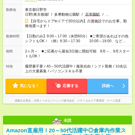
東京都日野市
勤務地
日野(東京都)駅
/
多摩動物公園駅
/
百草園駅
/
…
【自宅からドアtoドアで30分以内】介護施設でのお仕事。勤
務地選べます！
【日勤のみ】9:00～17:00（休憩60分） ■ご希望があればその他
勤務時間
シフトもOK！ （例）8:30～17:30 10:00～19:00 など
「家族とお休みを合わせたい」 「できれば残業はしたくない」
など、あなたのご希望に沿ったお仕事をご紹介します！ ※Wワ
2ヶ月～ ■ご応募から最短3日後に開始可能 8月～、9月スター
期間
ーク希望の方へ 今ご覧のお仕事で希望する勤務時間と、もう1つ
トもOK！
のお仕事の勤務時間。 合計で週40時間を超える場合は応募でき
ません
履歴書不要
/
40～50代活躍中
/
服装自由
/
シフト勤務
/
10名以
特徴
上の大量募集
/
パソコンスキル不要
気になる！
応募する
詳細へ
掲載元企業名
日研トータルソーシング株式会社 メディカルケア事業部 ナース派遣
未読
Amazon直雇用！20～50代活躍中◎倉庫内作業ス