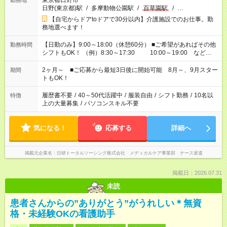
東京都日野市
勤務地
日野(東京都)駅
/
多摩動物公園駅
/
百草園駅
/
…
【自宅からドアtoドアで30分以内】介護施設でのお仕事。勤
務地選べます！
【日勤のみ】9:00～18:00（休憩60分） ■ご希望があればその他
勤務時間
シフトもOK！ （例）8:30～17:30 10:00～19:00 など
「家族とお休みを合わせたい」 「できれば残業はしたくない」
など、あなたのご希望に沿ったお仕事をご紹介します！ ※Wワ
2ヶ月～ ■ご応募から最短3日後に開始可能 8月～、9月スター
期間
ーク希望の方へ 今ご覧のお仕事で希望する勤務時間と、もう1つ
トもOK！
のお仕事の勤務時間。 合計で週40時間を超える場合は応募でき
ません
履歴書不要
/
40～50代活躍中
/
服装自由
/
シフト勤務
/
10名以
特徴
上の大量募集
/
パソコンスキル不要
気になる！
応募する
詳細へ
掲載元企業名
日研トータルソーシング株式会社 メディカルケア事業部 ナース派遣
掲載日：2026.07.31
未読
患者さんからの”ありがとう”がうれしい＊無資
格・未経験OKの看護助手