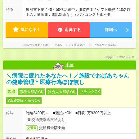
履歴書不要
/
40～50代活躍中
/
服装自由
/
シフト勤務
/
10名以
特徴
上の大量募集
/
電話対応なし
/
パソコンスキル不要
気になる！
応募する
詳細へ
掲載元企業名
日研トータルソーシング株式会社 メディカルケア事業部
掲載日：2026.08.01
未読
＼病院に疲れたあなたへ！／施設でおばあちゃん
の健康管理＊医療行為ほぼ無し
派遣
職種未経験OK
社会人未経験OK
ブランクOK
WEB登録・面接OK
時給2400円～ ■週払いOK ■日収1万9200円以上
給与
交通費別途支給あり
交通費全額支給
交通費