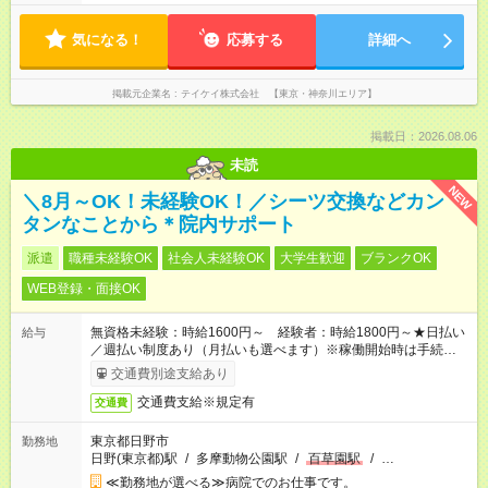
気になる！
応募する
詳細へ
掲載元企業名
テイケイ株式会社 【東京・神奈川エリア】
掲載日：2026.08.06
未読
NEW
＼8月～OK！未経験OK！／シーツ交換などカン
タンなことから＊院内サポート
派遣
職種未経験OK
社会人未経験OK
大学生歓迎
ブランクOK
WEB登録・面接OK
無資格未経験：時給1600円～ 経験者：時給1800円～★日払い
給与
／週払い制度あり（月払いも選べます）※稼働開始時は手続き完
了次第のお支払いとなります。
交通費別途支給あり
交通費支給※規定有
交通費
東京都日野市
勤務地
日野(東京都)駅
/
多摩動物公園駅
/
百草園駅
/
…
≪勤務地が選べる≫病院でのお仕事です。