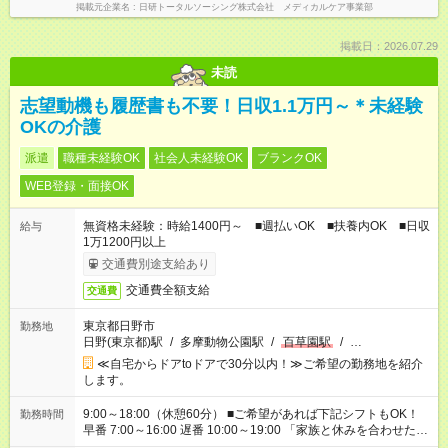
掲載元企業名
日研トータルソーシング株式会社 メディカルケア事業部
掲載日：2026.07.29
未読
志望動機も履歴書も不要！日収1.1万円～＊未経験
OKの介護
派遣
職種未経験OK
社会人未経験OK
ブランクOK
WEB登録・面接OK
無資格未経験：時給1400円～ ■週払いOK ■扶養内OK ■日収
給与
1万1200円以上
交通費別途支給あり
交通費全額支給
交通費
東京都日野市
勤務地
日野(東京都)駅
/
多摩動物公園駅
/
百草園駅
/
…
≪自宅からドアtoドアで30分以内！≫ご希望の勤務地を紹介
します。
9:00～18:00（休憩60分） ■ご希望があれば下記シフトもOK！
勤務時間
早番 7:00～16:00 遅番 10:00～19:00 「家族と休みを合わせた
い」 「余裕を持って夕飯の準備がしたい」 「できれば残業はし