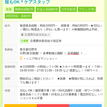
短もOK＊ケアスタッフ
派遣
職種未経験OK
社会人未経験OK
大学生歓迎
ブランクOK
WEB登録・面接OK
無資格未経験：時給1600円～ 経験者：時給1800円～★日払い
給与
／週払い制度あり（月払いも選べます）※稼働開始時は手続き完
了次第のお支払いとなります。
交通費別途支給あり
交通費全額支給※規定有
交通費
東京都日野市
勤務地
日野(東京都)駅
/
多摩動物公園駅
/
百草園駅
/
…
＜シニア向けマンション＞
★1日6時間～の時短シフトOK ★スタート時間選べます！ 7:00～
勤務時間
16:00 9:00～17:00 11:00～19:00 など 残業なし！ ※Wワークの
場合、他のお仕事と合わせ週40時間超の就業はご案内できませ
ん ※法令に基づき、週20時間以上勤務は社会保険への加入対象
開始日はご相談ください！ ★急募 ★職場が気に入れば、長期
期間
となります ※労働者派遣法（日雇い派遣の原則禁止）により、
でも働けます！
短時間・短期間の就業はご案内が難しい場合があります
日払いOK
/
履歴書不要
/
40～50代活躍中
/
副業・WワークOK
/
特徴
服装自由
/
シフト勤務
/
10名以上の大量募集
/
電話対応なし
/
パ
ソコンスキル不要