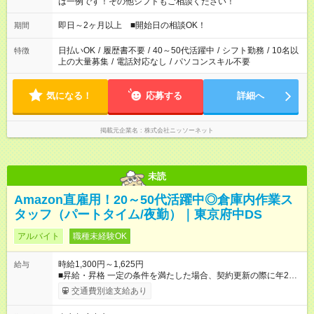
は一例です！その他シフトもご相談ください！
即日～2ヶ月以上 ■開始日の相談OK！
期間
日払いOK
/
履歴書不要
/
40～50代活躍中
/
シフト勤務
/
10名以
特徴
上の大量募集
/
電話対応なし
/
パソコンスキル不要
気になる！
応募する
詳細へ
掲載元企業名
株式会社ニッソーネット
未読
Amazon直雇用！20～50代活躍中◎倉庫内作業ス
タッフ（パートタイム/夜勤）｜東京府中DS
アルバイト
職種未経験OK
時給1,300円～1,625円
給与
■昇給・昇格 一定の条件を満たした場合、契約更新の際に年2回
まで昇給の機会があります。 ■正社員登用制度あり ※月末締/翌
交通費別途支給あり
月25日支払い ※時間外手当、別途支給 ☆給与前払い制度有！
☆Amazon直雇用で安定して働けます！ 【試用期間】試用期間あ