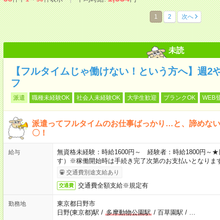
1
2
次へ
未読
【フルタイムじゃ働けない！という方へ】週2
フ
派遣
職種未経験OK
社会人未経験OK
大学生歓迎
ブランクOK
WEB
派遣ってフルタイムのお仕事ばっかり…と、諦めな
〇！
無資格未経験：時給1600円～ 経験者：時給1800円
給与
す）※稼働開始時は手続き完了次第のお支払いとなりま
交通費別途支給あり
交通費全額支給※規定有
交通費
東京都日野市
勤務地
日野(東京都)駅
/
多摩動物公園駅
/
百草園駅
/
…