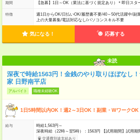
【急募】1日～OK（業法に基づく規定あり）＊即日スタ
期間
週1日からOK
/
日払いOK
/
履歴書不要
/
40～50代活躍中
/
副
特徴
上の大量募集
/
電話対応なし
/
パソコンスキル不要
気になる！
応募する
未読
深夜で時給1563円！金銭のやり取りほぼなし
家 日野南平店
アルバイト
職種未経験OK
1日5時間以内OK！週2～3日OK！副業・WワークO
時給1,563円～
給与
深夜時給（22時～翌5時）：1563円 【試用期間】試用
交通費別途支給あり