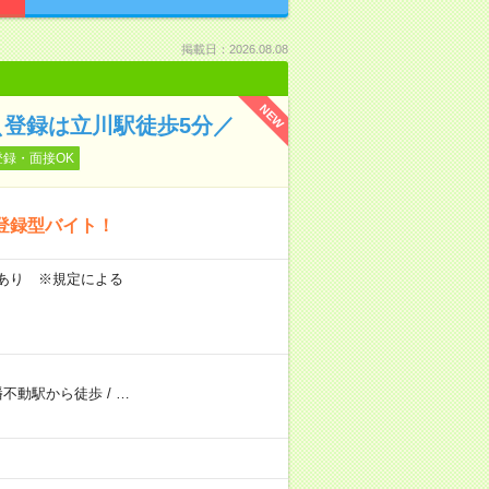
掲載日：2026.08.08
NEW
＼登録は立川駅徒歩5分／
登録・面接OK
登録型バイト！
当あり ※規定による
幡不動駅から徒歩
/
…