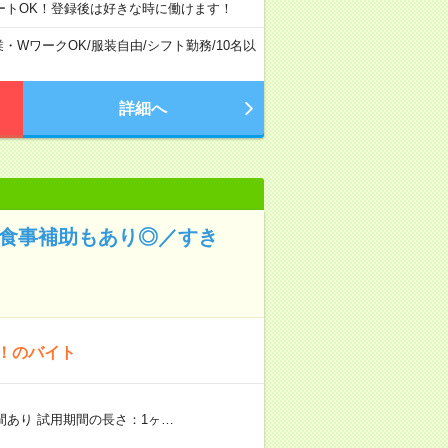
ートOK！登録後は好きな時に働けます！
業・WワークOK
/
服装自由
/
シフト勤務
/
10名以
詳細へ
！食事補助もあり◎／すき
K！のバイト
期間あり 試用期間の長さ：1ヶ…