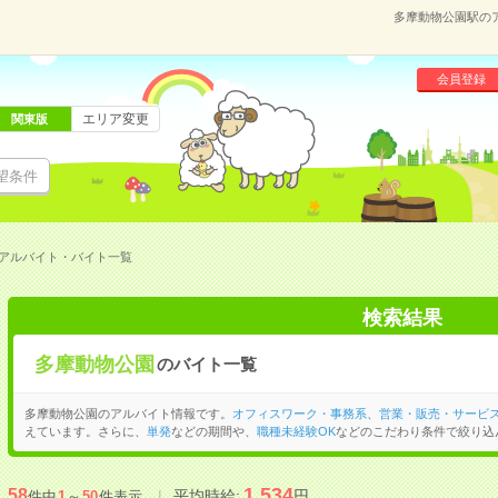
多摩動物公園駅の
会員登録
エリア変更
関東版
望条件
アルバイト・バイト一覧
検索結果
多摩動物公園
のバイト一覧
多摩動物公園のアルバイト情報です。
オフィスワーク・事務系
、
営業・販売・サービ
えています。さらに、
単発
などの期間や、
職種未経験OK
などのこだわり条件で絞り込
1,534
58
平均時給:
円
件中
1
～
50
件表示