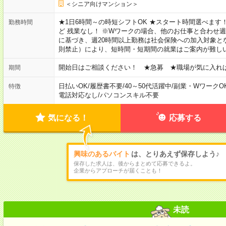
＜シニア向けマンション＞
★1日6時間～の時短シフトOK ★スタート時間選べます！ 7:00～16
勤務時間
ど 残業なし！ ※Wワークの場合、他のお仕事と合わせ週
に基づき、週20時間以上勤務は社会保険への加入対象と
則禁止）により、短時間・短期間の就業はご案内が難し
開始日はご相談ください！ ★急募 ★職場が気に入れ
期間
日払いOK
/
履歴書不要
/
40～50代活躍中
/
副業・WワークO
特徴
電話対応なし
/
パソコンスキル不要
気になる！
応募する
興味のあるバイト
は、とりあえず保存しよう♪
保存した求人は、後からまとめて応募できるよ。
企業からアプローチが届くことも！
未読