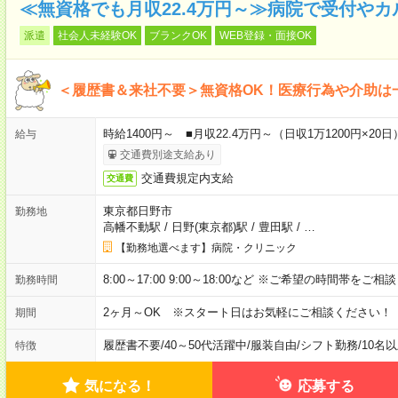
≪無資格でも月収22.4万円～≫病院で受付や
派遣
社会人未経験OK
ブランクOK
WEB登録・面接OK
＜履歴書＆来社不要＞無資格OK！医療行為や介助は
時給1400円～ ■月収22.4万円～（日収1万1200円×20日
給与
交通費別途支給あり
交通費規定内支給
交通費
東京都日野市
勤務地
高幡不動駅
/
日野(東京都)駅
/
豊田駅
/
…
【勤務地選べます】病院・クリニック
8:00～17:00 9:00～18:00など ※ご希望の時間帯をご
勤務時間
2ヶ月～OK ※スタート日はお気軽にご相談ください！
期間
履歴書不要
/
40～50代活躍中
/
服装自由
/
シフト勤務
/
10名
特徴
気になる！
応募する