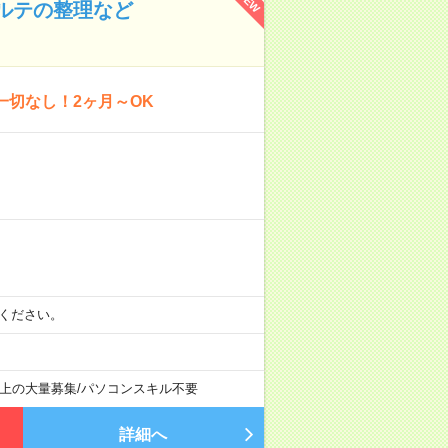
NEW
カルテの整理など
一切なし！2ヶ月～OK
）
相談ください。
以上の大量募集
/
パソコンスキル不要
詳細へ