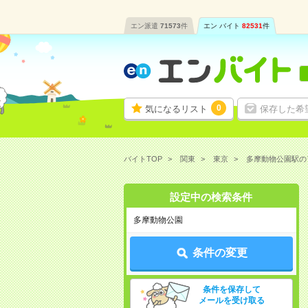
エン派遣
71573
件
エン バイト
82531
件
0
気になるリスト
保存した希
バイトTOP
関東
東京
多摩動物公園駅の
設定中の検索条件
多摩動物公園
条件の変更
条件を保存して
メールを受け取る