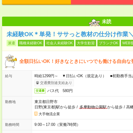
未読
未経験OK＊単発！ササっと教材の仕分け作業
派遣
職種未経験OK
社会人未経験OK
大学生歓迎
ブランクOK
WEB
全額日払いOK！好きなときにいつでも働ける自由な
時給1299円～ ▼日払いOK（規定あり） ■初勤務手
給与
交通費別途支給あり
バス代 580円
交通費
東京都日野市
勤務地
日野(東京都)駅から徒歩
/
多摩動物公園駅
から徒歩
/
高
大手物流企業
9:00～17:00（実働7時間）
勤務時間