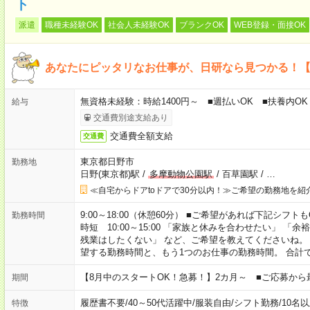
ト
派遣
職種未経験OK
社会人未経験OK
ブランクOK
WEB登録・面接OK
あなたにピッタリなお仕事が、日研なら見つかる！
無資格未経験：時給1400円～ ■週払いOK ■扶養内OK 
給与
交通費別途支給あり
交通費全額支給
交通費
東京都日野市
勤務地
日野(東京都)駅
/
多摩動物公園駅
/
百草園駅
/
…
≪自宅からドアtoドアで30分以内！≫ご希望の勤務地を紹
9:00～18:00（休憩60分） ■ご希望があれば下記シフトもOK！ 
勤務時間
時短 10:00～15:00 「家族と休みを合わせたい」 
残業はしたくない」 など、ご希望を教えてくださいね。
望する勤務時間と、もう1つのお仕事の勤務時間。 合計
【8月中のスタートOK！急募！】2カ月～ ■ご応募から
期間
履歴書不要
/
40～50代活躍中
/
服装自由
/
シフト勤務
/
10名
特徴