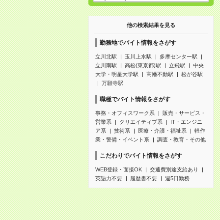
他の検索結果を見る
勤務地でバイト情報をさがす
立川北駅
玉川上水駅
多摩センター駅
立川南駅
高松(東京都)駅
立飛駅
中央
大学・明星大学駅
高幡不動駅
松が谷駅
万願寺駅
職種でバイト情報をさがす
事務・オフィスワーク系
販売・サービス・
営業系
クリエイティブ系
IT・エンジニ
ア系
技術系
医療・介護・福祉系
軽作
業・警備・イベント系
調査・教育・その他
こだわりでバイト情報をさがす
WEB登録・面接OK
交通費別途支給あり
英語力不要
履歴書不要
週5日勤務