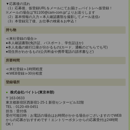
▼応募後の流れ
（1）応募後、仮登録URLをメールにてお届け→バイトレへ仮登録！
※メールの場合は"81100@cam-com.jp"よりお送りします
（2）基本情報の入力＋本人確認書類を撮影してメール送信♪
（3）本登録完了後、お仕事の検索＆お申込！
持ち物
≪来社登録の場合≫
●本人確認書類(免許証、パスポート、学生証ほか)
●本人名義の銀行口座が分かるもの(カード、通帳のどちらでも可)
●現住所がわかるもの(公共料金や携帯電話の請求書など)
所要時間
≪来社登録≫1時間程度
≪WEB登録≫30分程度
登録場所
株式会社バイトレ(東京本部)
〒163-0633
東京都新宿区西新宿1-25-1 新宿センタービル32階
TEL：0120-49-0451
担当：受付係
受付可能日時：お電話の場合はお時間がかかる場合がございますのでWEB
からの応募がおすすめです！エントリーボタンからの応募受付は24時間
OK！