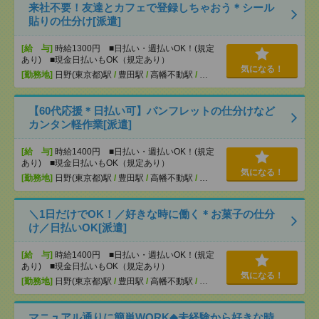
来社不要！友達とカフェで登録しちゃおう＊シール
貼りの仕分け[派遣]
[給 与]
時給1300円 ■日払い・週払いOK！(規定
あり) ■現金日払いもOK（規定あり）
気になる！
[勤務地]
日野(東京都)駅
/
豊田駅
/
高幡不動駅
/
…
【60代応援＊日払い可】パンフレットの仕分けなど
カンタン軽作業[派遣]
[給 与]
時給1400円 ■日払い・週払いOK！(規定
あり) ■現金日払いもOK（規定あり）
気になる！
[勤務地]
日野(東京都)駅
/
豊田駅
/
高幡不動駅
/
…
＼1日だけでOK！／好きな時に働く＊お菓子の仕分
け／日払いOK[派遣]
[給 与]
時給1400円 ■日払い・週払いOK！(規定
あり) ■現金日払いもOK（規定あり）
気になる！
[勤務地]
日野(東京都)駅
/
豊田駅
/
高幡不動駅
/
…
マニュアル通りに簡単WORK◆未経験から好きな時