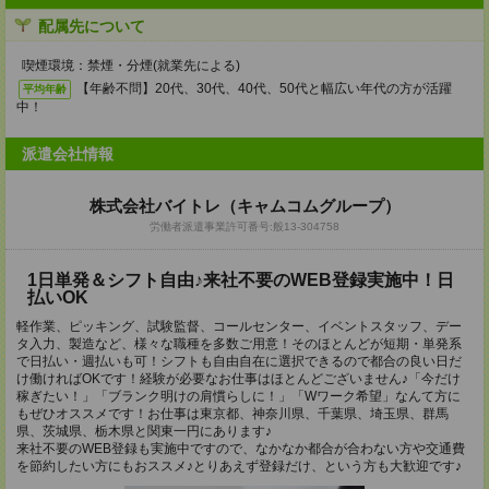
配属先について
喫煙環境：禁煙・分煙(就業先による)
【年齢不問】20代、30代、40代、50代と幅広い年代の方が活躍
平均年齢
中！
派遣会社情報
株式会社バイトレ（キャムコムグループ）
労働者派遣事業許可番号:般13-304758
1日単発＆シフト自由♪来社不要のWEB登録実施中！日
払いOK
軽作業、ピッキング、試験監督、コールセンター、イベントスタッフ、デー
タ入力、製造など、様々な職種を多数ご用意！そのほとんどが短期・単発系
で日払い・週払いも可！シフトも自由自在に選択できるので都合の良い日だ
け働ければOKです！経験が必要なお仕事はほとんどございません♪「今だけ
稼ぎたい！」「ブランク明けの肩慣らしに！」「Wワーク希望」なんて方に
もぜひオススメです！お仕事は東京都、神奈川県、千葉県、埼玉県、群馬
県、茨城県、栃木県と関東一円にあります♪
来社不要のWEB登録も実施中ですので、なかなか都合が合わない方や交通費
を節約したい方にもおススメ♪とりあえず登録だけ、という方も大歓迎です♪