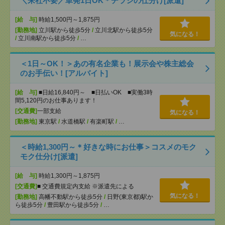
＼来社不要／単発1日OK＊チラシの仕分け[派遣]
[給 与]
時給1,500円～1,875円
[勤務地]
立川駅から徒歩5分
/
立川北駅から徒歩5分
気になる！
/
立川南駅から徒歩5分
/
…
＜1日～OK！＞あの有名企業も！展示会や株主総会
のお手伝い！[アルバイト]
[給 与]
■日給16,840円～ ■日払いOK ■実働3時
間5,120円のお仕事あります！
[交通費]
一部支給
気になる！
[勤務地]
東京駅
/
水道橋駅
/
有楽町駅
/
…
＜時給1,300円～＊好きな時にお仕事＞コスメのモク
モク仕分け[派遣]
[給 与]
時給1,300円～1,875円
[交通費]
■ 交通費規定内支給 ※派遣先による
気になる！
[勤務地]
高幡不動駅から徒歩5分
/
日野(東京都)駅か
ら徒歩5分
/
豊田駅から徒歩5分
/
…