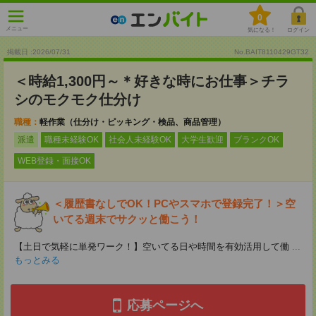
0
メニュー
気になる！
ログイン
掲載日 :2026
/
07
/
31
No.BAIT8110429GT32
＜時給1,300円～＊好きな時にお仕事＞チラ
シのモクモク仕分け
職種：
軽作業（仕分け・ピッキング・検品、商品管理）
派遣
職種未経験OK
社会人未経験OK
大学生歓迎
ブランクOK
WEB登録・面接OK
＜履歴書なしでOK！PCやスマホで登録完了！＞空
いてる週末でサクッと働こう！
【土日で気軽に単発ワーク！】空いてる日や時間を有効活用して働
...
もっとみる
応募ページへ