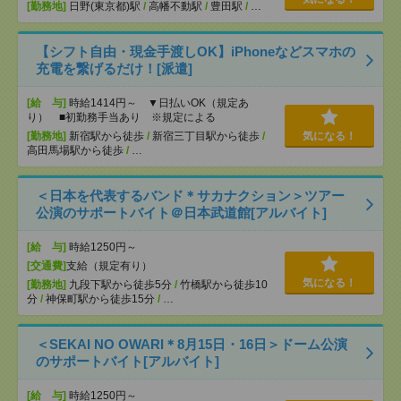
[勤務地]
日野(東京都)駅
/
高幡不動駅
/
豊田駅
/
…
【シフト自由・現金手渡しOK】iPhoneなどスマホの
充電を繋げるだけ！[派遣]
[給 与]
時給1414円～ ▼日払いOK（規定あ
り） ■初勤務手当あり ※規定による
[勤務地]
新宿駅から徒歩
/
新宿三丁目駅から徒歩
/
気になる！
高田馬場駅から徒歩
/
…
＜日本を代表するバンド＊サカナクション＞ツアー
公演のサポートバイト＠日本武道館[アルバイト]
[給 与]
時給1250円～
[交通費]
支給（規定有り）
気になる！
[勤務地]
九段下駅から徒歩5分
/
竹橋駅から徒歩10
分
/
神保町駅から徒歩15分
/
…
＜SEKAI NO OWARI＊8月15日・16日＞ドーム公演
のサポートバイト[アルバイト]
[給 与]
時給1250円～