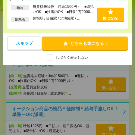
無資格未経験：時給1500円～ ■週払
給与
志望動機も履歴書も不要！日収1.1万円～＊未経験OK
いOK ■扶養内OK ■日収1万2000円
の介護[派遣]
以上
巣鴨駅 / 目白駅 / 北池袋駅 / …
気になる!
勤務地
[給 与]
無資格未経験：時給1400円～ ■週払い
OK ■扶養内OK ■日収1万1200円以上
[交通費]
交通費全額支給
気になる！
スキップ
どちらも気になる！
[勤務地]
高幡不動駅
/
豊田駅
/
万願寺駅
/
…
しばらく表示しない
【オープニング募集】おばあちゃんのお散歩付き添
いも仕事の1つ[派遣]
[給 与]
無資格未経験：時給1500円～ ■週払い
OK ■扶養内OK ■日収1万2000円以上
[交通費]
交通費全額支給
気になる！
[勤務地]
巣鴨駅
/
目白駅
/
北池袋駅
/
…
オークション商品の検品＊登録制＊給与手渡しOK！
単発～OK[派遣]
[給 与]
時給1325円 ■日払い・翌日振込OK（規
定あり）■現金払いOK（規定あり）
気になる！