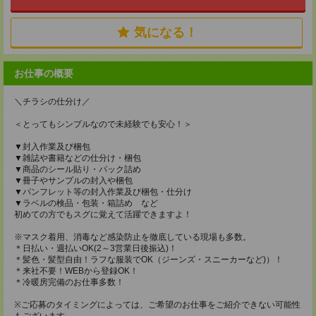
気になる！
お仕事の概要
＼チラシの仕分け／
＜とってもシンプルなので未経験でも安心！＞
▼封入作業及び梱包
▼雑誌や書籍などの仕分け・梱包
▼商品のシール貼り・パック詰め
▼冊子やサンプルの封入や梱包
▼パンフレット等の封入作業及び梱包・仕分け
▼ラベルの検品・包装・箱詰め など
初めての方でもスグに覚えて活躍できますよ！
※マスク着用、消毒など感染防止を徹底している現場も多数。
＊日払い・週払いOK(2～3営業日後振込)！
＊髪色・髪型自由！ラフな服装でOK（ジーンズ・スニーカーなど)）！
＊来社不要！WEBから登録OK！
＊冷暖房完備のお仕事多数！
※ご応募のタイミングによっては、ご希望のお仕事をご紹介できない可能性