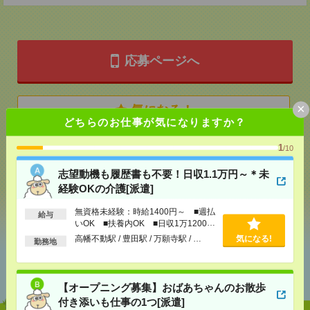
応募ページへ
×
気になる！
どちらのお仕事が気になりますか？
1
/10
メール
LINE
で送る
で送る
志望動機も履歴書も不要！日収1.1万円～＊未
経験OKの介護[派遣]
シェア
ツイート
ブックマーク
無資格未経験：時給1400円～ ■週払
給与
いOK ■扶養内OK ■日収1万1200円
以上
高幡不動駅 / 豊田駅 / 万願寺駅 / …
気になる!
勤務地
あなたの閲覧履歴からの
おすすめ
【オープニング募集】おばあちゃんのお散歩
付き添いも仕事の1つ[派遣]