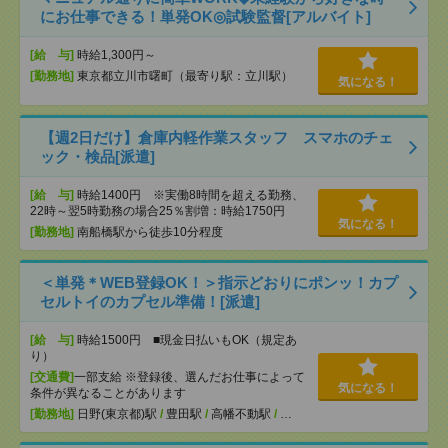
にお仕事できる！単発OK◎試験監督[アルバイト]
[給 与]
時給1,300円～
[勤務地]
東京都立川市曙町（最寄り駅：立川駅）
気になる！
【週2日だけ】倉庫内軽作業スタッフ スマホのチェ
ック・検品[派遣]
[給 与]
時給1400円 ※実働8時間を超える勤務、
22時～翌5時勤務の場合25％割増：時給1750円
気になる！
[勤務地]
南船橋駅から徒歩10分程度
＜単発＊WEB登録OK！＞指示どおりにポンッ！カプ
セルトイのカプセル準備！[派遣]
[給 与]
時給1500円 ■現金日払いもOK（規定あ
り）
[交通費]
一部支給 ※登録後、選んだお仕事によって
気になる！
条件が異なることがあります
[勤務地]
日野(東京都)駅
/
豊田駅
/
高幡不動駅
/
…