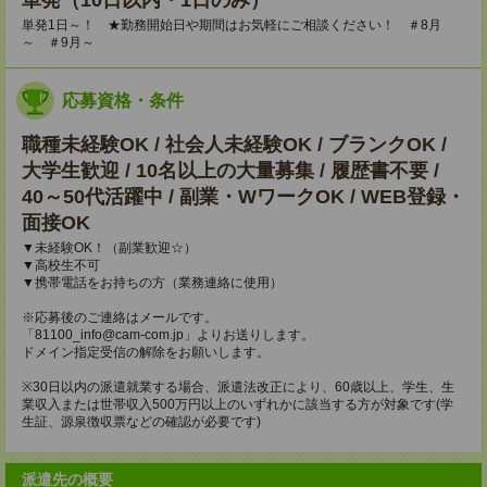
単発（10日以内・1日のみ）
単発1日～！ ★勤務開始日や期間はお気軽にご相談ください！ ＃8月
～ ＃9月～
応募資格・条件
職種未経験OK / 社会人未経験OK / ブランクOK /
大学生歓迎 / 10名以上の大量募集 / 履歴書不要 /
40～50代活躍中 / 副業・WワークOK / WEB登録・
面接OK
▼未経験OK！（副業歓迎☆）
▼高校生不可
▼携帯電話をお持ちの方（業務連絡に使用）
※応募後のご連絡はメールです。
「81100_info@cam-com.jp」よりお送りします。
ドメイン指定受信の解除をお願いします。
※30日以内の派遣就業する場合、派遣法改正により、60歳以上、学生、生
業収入または世帯収入500万円以上のいずれかに該当する方が対象です(学
生証、源泉徴収票などの確認が必要です)
派遣先の概要