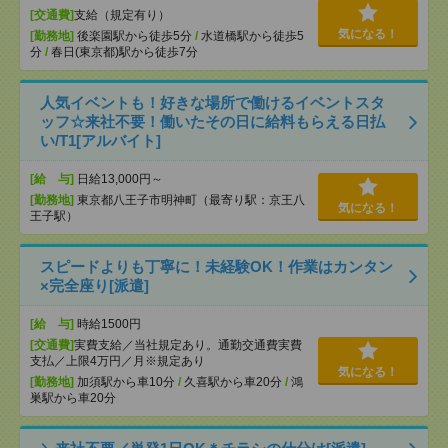
[交通費]
支給（規定有り）
気になる！
[勤務地]
後楽園駅から徒歩5分
/
水道橋駅から徒歩5
分
/
春日(東京都)駅から徒歩7分
人気イベントも！好きな場所で働けるイベントスタ
ッフ☆来社不要！働いたその日に給料もらえる日払
い/T1[アルバイト]
[給 与]
日給13,000円～
[勤務地]
東京都八王子市明神町（最寄り駅：京王八
気になる！
王子駅）
スピードよりも丁寧に！未経験OK！作業はカンタン
×完全座り[派遣]
[給 与]
時給1500円
[交通費]
実費支給／当社規定あり。通勤交通費実費
支払／上限4万円／月※規定あり
気になる！
[勤務地]
加須駅から車10分
/
久喜駅から車20分
/
鴻
巣駅から車20分