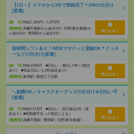
【1日～】スマホから3分で登録完了＊DMの仕分け
[派遣]
[給 与]
時給1,300円～1,875円
[勤務地]
高幡不動駅から徒歩5分
/
日野(東京都)駅か
気になる！
ら徒歩5分
/
豊田駅から徒歩5分
/
…
短時間シフトあり！WEBでサクッと登録OK＊クッキ
ーなどの仕分け[派遣]
[給 与]
時給1500円 ■日払い・週払いOK！(規定
あり) ■現金日払いもOK(規定あり)
気になる！
[勤務地]
新宿駅
/
新宿三丁目駅
＼副業OK／キャラクターグッズの仕分け＠日払い可
[派遣]
[給 与]
時給1313円 ■日払い・翌日振込OK（規
定あり）■初勤務手当（※規定による）
気になる！
[勤務地]
高幡不動駅
/
豊田駅
/
日野(東京都)駅
/
…