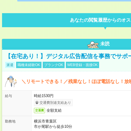
あなたの閲覧履歴からのオス
未読
【在宅あり！】デジタル広告配信を事務でサポ
派遣
職種未経験OK
ブランクOK
WEB登録・面接OK
＼リモートできる！／残業なし！ほぼ電話なし！放
時給1530円
給与
交通費別途支給あり
全額支給
交通費
横浜市青葉区
勤務地
市が尾駅から徒歩10分