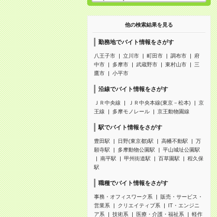
他の検索結果を見る
勤務地でバイト情報をさがす
八王子市
立川市
町田市
調布市
府
中市
多摩市
武蔵野市
東村山市
三
鷹市
小平市
沿線でバイト情報をさがす
ＪＲ中央線
ＪＲ中央本線(東京－松本)
京
王線
多摩モノレール
京王動物園線
駅でバイト情報をさがす
豊田駅
日野(東京都)駅
高幡不動駅
万
願寺駅
多摩動物公園駅
平山城址公園駅
南平駅
甲州街道駅
百草園駅
程久保
駅
職種でバイト情報をさがす
事務・オフィスワーク系
販売・サービス・
営業系
クリエイティブ系
IT・エンジニ
ア系
技術系
医療・介護・福祉系
軽作