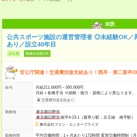
未読
公共スポーツ施設の運営管理者 ◎未経験OK／
あり／設立40年目
正社員
職種未経験OK
官公庁関連！交通費別途支給あり！既卒・第二新卒O
月給211,000円～300,000円
給与
月給＋各種手当 ※経験・能力・資格により異なります。
交通費別途支給あり
東京都日野市
勤務地
東京都日野市
南平4-23-1（最寄り駅：京王線 南平駅）
株式会社フクシ・エンタープライズ
平均労働時間：1ヶ月あたり172時間 変形労働時間制（月
勤務時間