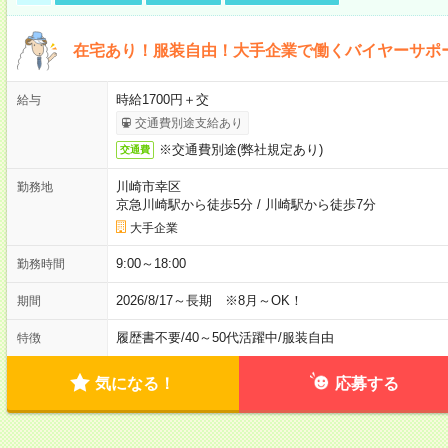
在宅あり！服装自由！大手企業で働くバイヤーサポ
時給1700円＋交
給与
交通費別途支給あり
※交通費別途(弊社規定あり)
交通費
川崎市幸区
勤務地
京急川崎駅から徒歩5分
/
川崎駅から徒歩7分
大手企業
9:00～18:00
勤務時間
2026/8/17～長期 ※8月～OK！
期間
履歴書不要
/
40～50代活躍中
/
服装自由
特徴
気になる！
応募する