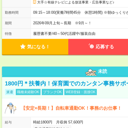
大手☆有線テレビによる放送事業・広告事業など♪
09:15～18:00(実働7時間45分 休憩1時間) ※朝ゆっく
勤務時間
2026年09月上旬～長期 ※9月～！
期間
履歴書不要
/
40～50代活躍中
/
服装自由
特徴
気になる！
応募する
未読
1800円＊扶養内！保育園でのカンタン事務サ
派遣
職種未経験OK
ブランクOK
WEB登録・面接OK
【安定×長期！】自転車通勤OK！事務のお仕事！
時給1800円 月収例 57,600円
給与