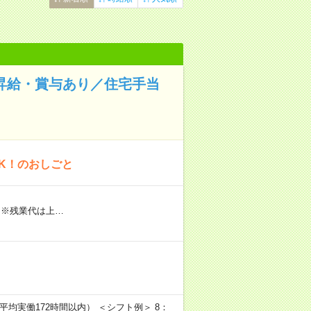
昇給・賞与あり／住宅手当
K！のおしごと
 ※残業代は上…
平均実働172時間以内） ＜シフト例＞ 8：