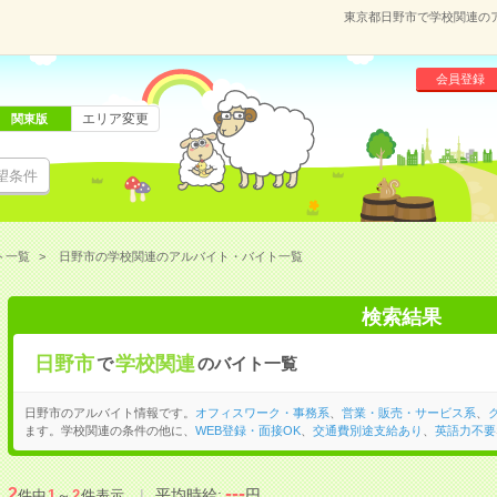
東京都日野市で学校関連の
会員登録
エリア変更
関東版
望条件
ト一覧
日野市の学校関連のアルバイト・バイト一覧
検索結果
日野市
学校関連
で
のバイト一覧
日野市のアルバイト情報です。
オフィスワーク・事務系
、
営業・販売・サービス系
、
ます。学校関連の条件の他に、
WEB登録・面接OK
、
交通費別途支給あり
、
英語力不要
---
2
平均時給:
円
件中
1
～
2
件表示