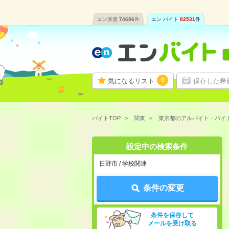
エン派遣
74686
件
エン バイト
82531
件
0
気になるリスト
保存した希
バイトTOP
関東
東京都のアルバイト・バイ
設定中の検索条件
日野市 / 学校関連
条件の変更
条件を保存して
メールを受け取る