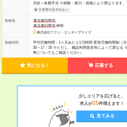
月給＋各種手当 ※経験・能力・資格により異なります。
交通費別途支給あり
東京都日野市
勤務地
東京都日野市
神明
株式会社フクシ・エンタープライズ
平均労働時間：1ヶ月あたり172時間 変形労働時間制（月
勤務時間
30～17：30 ※ただし、施設利用状況等によって異な
帯についてもご相談ください。
気になる！
応募する
少しエリアを広げると、
25
求人が
件増えます！
見てみる