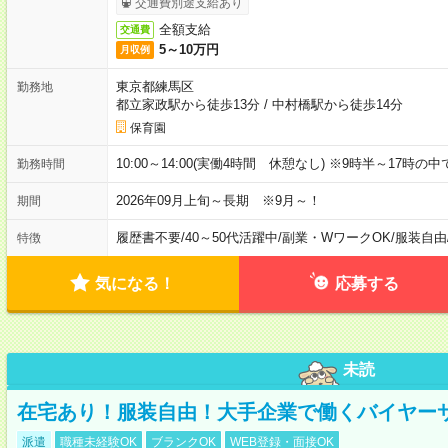
交通費別途支給あり
全額支給
交通費
5～10万円
月収例
東京都練馬区
勤務地
都立家政駅から徒歩13分
/
中村橋駅から徒歩14分
保育園
10:00～14:00(実働4時間 休憩なし) ※9時半～17時
勤務時間
2026年09月上旬～長期 ※9月～！
期間
履歴書不要
/
40～50代活躍中
/
副業・WワークOK
/
服装自由
特徴
気になる！
応募する
未読
在宅あり！服装自由！大手企業で働くバイヤー
派遣
職種未経験OK
ブランクOK
WEB登録・面接OK