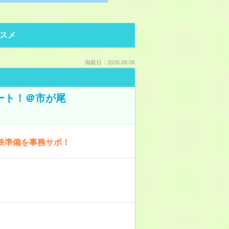
スメ
掲載日：2026.08.06
ート！＠市が尾
映準備を事務サポ！