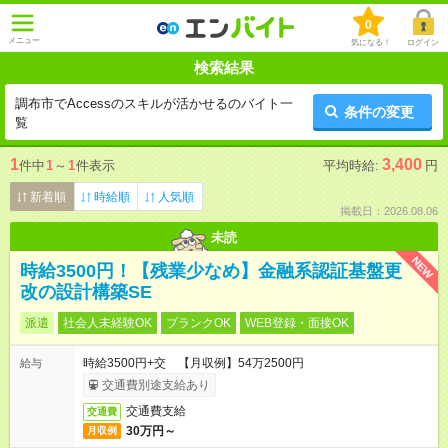
0
メニュー
気になる！
ログイン
検索結果
調布市でAccessのスキルが活かせるのバイト一
条件の変更
覧
1
3,400
件中
1
～
1
件表示
平均時給:
円
新着順
時給順
人気順
掲載日：2026.08.06
未読
NEW
時給3500円！【残業少なめ】金融系認証基盤更
改の設計構築SE
派遣
社会人未経験OK
ブランクOK
WEB登録・面接OK
時給3500円+交 【月収例】54万2500円
給与
交通費別途支給あり
交通費支給
交通費
30万円～
月収例