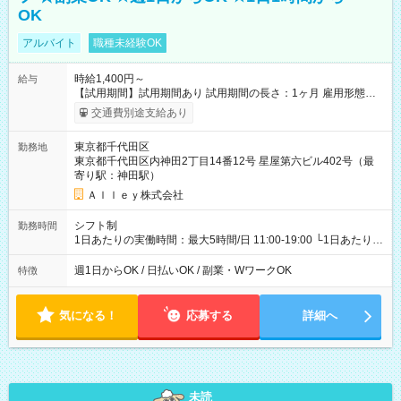
OK
アルバイト
職種未経験OK
時給1,400円～
給与
【試用期間】試用期間あり 試用期間の長さ：1ヶ月 雇用形態、
給与は本採用時と同じです。
交通費別途支給あり
東京都千代田区
勤務地
東京都千代田区内神田2丁目14番12号 星屋第六ビル402号（最
寄り駅：神田駅）
Ａｌｌｅｙ株式会社
シフト制
勤務時間
1日あたりの実働時間：最大5時間/日 11:00-19:00 └1日あたりの
実働時間：1-5時間 └上記の時間帯内であれば、いつでも勤務可
能！ └平日・土曜日の中で、お好きな曜日でご勤務いただけま
週1日からOK / 日払いOK / 副業・WワークOK
特徴
す！ 【シフト例】 ・11:00～14:00 ・16:30～19:00 ・13:00～
18:00 などのように、自由な働き方が可能なお仕事です！
気になる！
応募する
詳細へ
未読