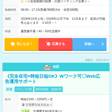
～☆全国展開の医療・介護リーディング企業☆～
09:00～17:15(実働7時間15分 休憩1時間)
勤務時間
2026年10月上旬～2026年12月下旬 12月末まで 延長の可能
期間
性もあります ※10月～！
履歴書不要
/
40～50代活躍中
特徴
気になる！
応募する
詳細へ
掲載日：2026.08.07
未読
《完全在宅×時短日短OK》Wワーク可〇Web広
告運用サポート
派遣
ブランクOK
WEB登録・面接OK
時給2100～2200円＋交
給与
交通費別途支給あり
交通費支給(規定有り)
交通費