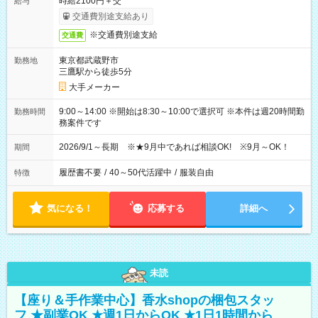
時給2100円＋交
給与
交通費別途支給あり
※交通費別途支給
交通費
東京都武蔵野市
勤務地
三鷹駅から徒歩5分
大手メーカー
9:00～14:00 ※開始は8:30～10:00で選択可 ※本件は週20時間勤
勤務時間
務案件です
2026/9/1～長期 ※★9月中であれば相談OK! ※9月～OK！
期間
履歴書不要
/
40～50代活躍中
/
服装自由
特徴
気になる！
応募する
詳細へ
未読
【座り＆手作業中心】香水shopの梱包スタッ
フ ★副業OK ★週1日からOK ★1日1時間から