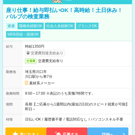
座り仕事！給与即払いOK！高時給！土日休み！
バルブの検査業務
派遣
職種未経験OK
社会人未経験OK
ブランクOK
WEB登録・面接OK
時給1350円
給与
交通費別途支給あり
交通費支給有り
交通費
埼玉県川口市
勤務地
川口駅から車7分
素材系メーカー
9:00～17:00 ※表記のうち実働7時間です。
勤務時間
長期【ご応募から1週間以内(最短2日目)のスピード就業が可能】
期間
即日～
日払いOK
/
履歴書不要
/
電話対応なし
/
パソコンスキル不要
特徴
気になる！
応募する
詳細へ