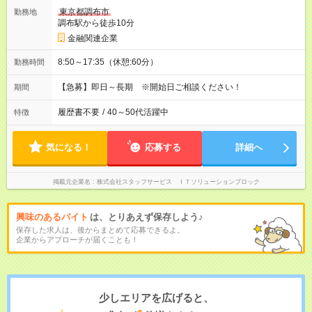
東京都調布市
勤務地
調布駅から徒歩10分
金融関連企業
8:50～17:35（休憩:60分）
勤務時間
【急募】即日～長期 ※開始日ご相談ください！
期間
履歴書不要
/
40～50代活躍中
特徴
気になる！
応募する
詳細へ
掲載元企業名
株式会社スタッフサービス ＩＴソリューションブロック
興味のあるバイト
は、とりあえず保存しよう♪
保存した求人は、後からまとめて応募できるよ。
企業からアプローチが届くことも！
少しエリアを広げると、