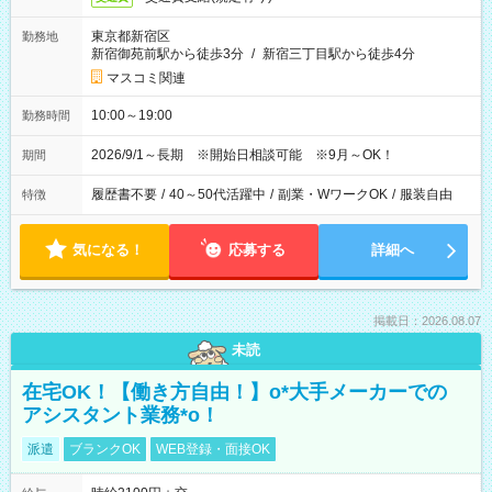
東京都新宿区
勤務地
新宿御苑前駅から徒歩3分
/
新宿三丁目駅から徒歩4分
マスコミ関連
10:00～19:00
勤務時間
2026/9/1～長期 ※開始日相談可能 ※9月～OK！
期間
履歴書不要
/
40～50代活躍中
/
副業・WワークOK
/
服装自由
特徴
気になる！
応募する
詳細へ
掲載日：2026.08.07
未読
在宅OK！【働き方自由！】o*大手メーカーでの
アシスタント業務*o！
派遣
ブランクOK
WEB登録・面接OK