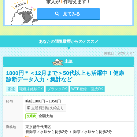
1
求人が
件増えます！
見てみる
あなたの閲覧履歴からのオススメ
掲載日：2026.08.07
未読
1800円＊＜12月まで＞50代以上も活躍中！健康
診断データ入力・集計など
派遣
職種未経験OK
ブランクOK
WEB登録・面接OK
時給1800円～1850円
給与
交通費別途支給あり
全額支給
交通費
東京都千代田区
勤務地
新御茶ノ水駅から徒歩2分
/
御茶ノ水駅から徒歩2分