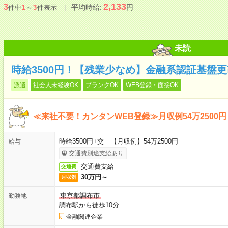
2,133
3
平均時給:
円
件中
1
～
3
件表示
未読
時給3500円！【残業少なめ】金融系認証基盤更
派遣
社会人未経験OK
ブランクOK
WEB登録・面接OK
≪来社不要！カンタンWEB登録≫月収例54万2500円
時給3500円+交 【月収例】54万2500円
給与
交通費別途支給あり
交通費支給
交通費
30万円～
月収例
東京都調布市
勤務地
調布駅から徒歩10分
金融関連企業