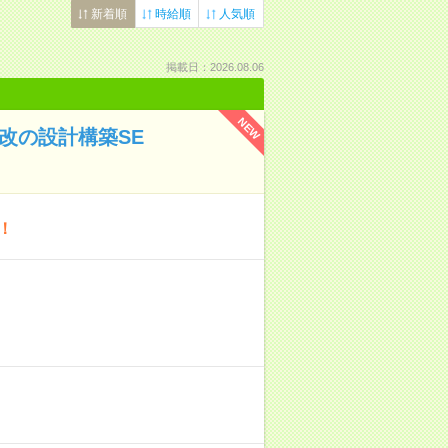
新着順
時給順
人気順
掲載日：2026.08.06
NEW
改の設計構築SE
！