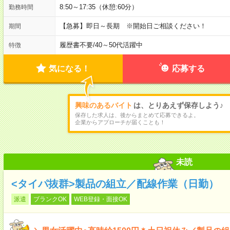
8:50～17:35（休憩:60分）
勤務時間
【急募】即日～長期 ※開始日ご相談ください！
期間
履歴書不要
/
40～50代活躍中
特徴
気になる！
応募する
興味のあるバイト
は、とりあえず保存しよう♪
保存した求人は、後からまとめて応募できるよ。
企業からアプローチが届くことも！
未読
<タイパ抜群>製品の組立／配線作業（日勤）
派遣
ブランクOK
WEB登録・面接OK