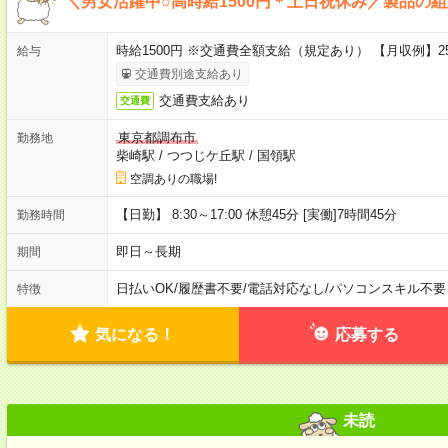
＼男女活躍中○高時給1500円＊土日祝休み／製品の
時給1500円 ※交通費全額支給（規定あり） 【月収例】25
給与
交通費別途支給あり
交通費支給あり
交通費
東京都調布市
勤務地
柴崎駅
/
つつじケ丘駅
/
国領駅
空調ありの職場!
【日勤】 8:30～17:00 休憩45分 [実働]7時間45分
勤務時間
即日～長期
期間
日払いOK
/
履歴書不要
/
電話対応なし
/
パソコンスキル不要
特徴
気になる！
応募する
未読