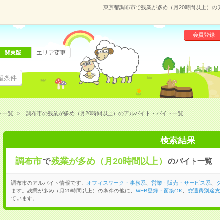
東京都調布市で残業が多め（月20時間以上）の
会員登録
エリア変更
関東版
望条件
ト一覧
調布市の残業が多め（月20時間以上）のアルバイト・バイト一覧
検索結果
調布市
残業が多め（月20時間以上）
で
のバイト一覧
調布市のアルバイト情報です。
オフィスワーク・事務系
、
営業・販売・サービス系
、
ます。残業が多め（月20時間以上）の条件の他に、
WEB登録・面接OK
、
交通費別途支
ています。