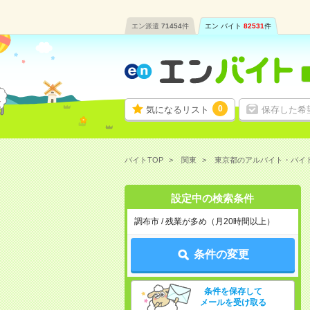
エン派遣
71454
件
エン バイト
82531
件
0
気になるリスト
保存した希
バイトTOP
関東
東京都のアルバイト・バイ
設定中の検索条件
調布市 / 残業が多め（月20時間以上）
条件の変更
条件を保存して
メールを受け取る