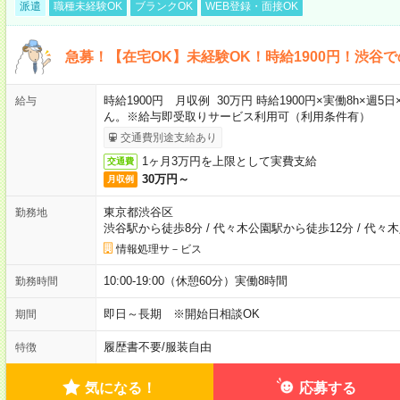
派遣
職種未経験OK
ブランクOK
WEB登録・面接OK
急募！【在宅OK】未経験OK！時給1900円！渋谷
時給1900円 月収例 30万円 時給1900円×実働8h×
給与
ん。※給与即受取りサービス利用可（利用条件有）
交通費別途支給あり
1ヶ月3万円を上限として実費支給
交通費
30万円～
月収例
東京都渋谷区
勤務地
渋谷駅から徒歩8分
/
代々木公園駅から徒歩12分
/
代々木
情報処理サ－ビス
10:00-19:00（休憩60分）実働8時間
勤務時間
即日～長期 ※開始日相談OK
期間
履歴書不要
/
服装自由
特徴
気になる！
応募する