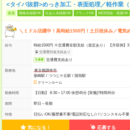
<タイパ抜群>めっき加工・表面処理／軽作業（
派遣
職種未経験OK
社会人未経験OK
ブランクOK
WEB登録・面接OK
＼ミドル活躍中！高時給1500円！土日祝休み／電気
時給1500円 ※交通費全額支給（規定あり） 【月収例】31
給与
交通費別途支給あり
交通費支給あり
交通費
東京都調布市
勤務地
柴崎駅
/
つつじケ丘駅
/
国領駅
クリーンルーム
【日勤】 8:30～17:00 休憩45分 [実働]7時間45分
勤務時間
即日～長期
期間
日払いOK
/
履歴書不要
/
電話対応なし
/
パソコンスキル不要
特徴
気になる！
応募する