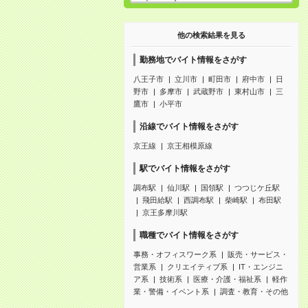
他の検索結果を見る
勤務地でバイト情報をさがす
八王子市
立川市
町田市
府中市
日
野市
多摩市
武蔵野市
東村山市
三
鷹市
小平市
沿線でバイト情報をさがす
京王線
京王相模原線
駅でバイト情報をさがす
調布駅
仙川駅
国領駅
つつじケ丘駅
飛田給駅
西調布駅
柴崎駅
布田駅
京王多摩川駅
職種でバイト情報をさがす
事務・オフィスワーク系
販売・サービス・
営業系
クリエイティブ系
IT・エンジニ
ア系
技術系
医療・介護・福祉系
軽作
業・警備・イベント系
調査・教育・その他