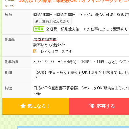
10名以上大募集！未経験OK！オフィスワークデビ
時給1900円～時給2100円 ▼日払い週払い可能！※規
給与
交通費別途支給あり
交通費一部別途支給 ※お仕事によって変動あり
交通費
東京都調布市
勤務地
調布駅から徒歩5分
キレイなオフィスです
8:00～22:00 ▼1日4時間～ 10時～・11時～など、
勤務時間
【急募】即日～短期も長期もOK！最短翌月末まで 1か
期間
い！
日払いOK
/
履歴書不要
/
副業・WワークOK
/
服装自由
/
シフ
特徴
不要
気になる！
応募する