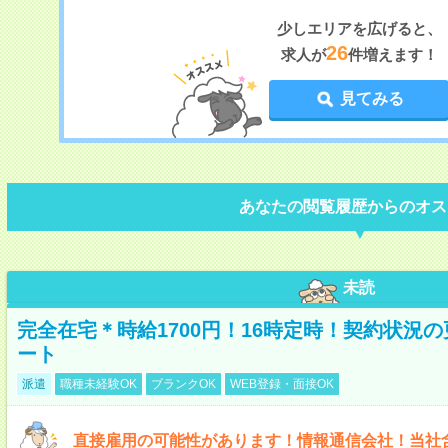
少しエリアを広げると、
26
求人が
件増えます！
見てみる
あなたの閲覧履歴からのオス
未読
完全在宅＊時給1700円！16時定時！契約状況
ート
派遣
職種未経験OK
ブランクOK
WEB登録・面接OK
直接雇用の可能性があります！情報通信会社！当社