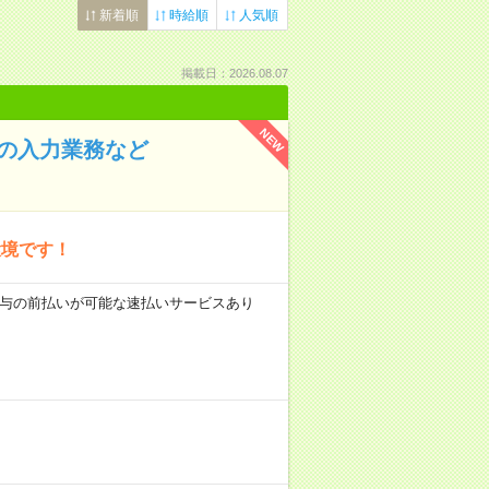
新着順
時給順
人気順
掲載日：2026.08.07
NEW
の入力業務など
環境です！
 ■給与の前払いが可能な速払いサービスあり