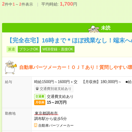
1,700
2
平均時給:
円
件中
1
～
2
件表示
未読
【完全在宅】16時まで＊ほぼ残業なし！端末へ
派遣
ブランクOK
WEB登録・面接OK
自動車パーツメーカー！ＯＪＴあり！質問しやすい
時給1500円～1600円＋交 【月収例】180,000円～
給与
交通費別途支給あり
交通費支給あり
交通費
15～20万円
月収例
東京都調布市
勤務地
調布駅から徒歩5分
自動車パーツメーカー