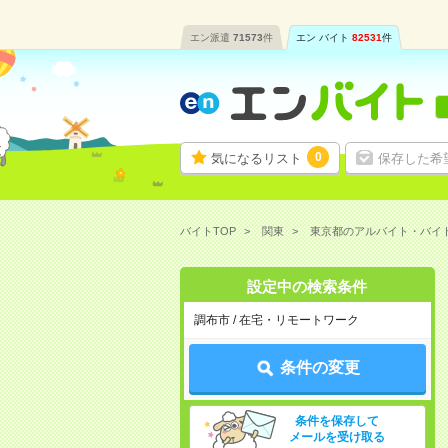
エン派遣
71573
件
エン バイト
82531
件
0
気になるリスト
保存した希
バイトTOP
関東
東京都のアルバイト・バイ
設定中の検索条件
調布市 / 在宅・リモートワーク
条件の変更
条件を保存して
メールを受け取る