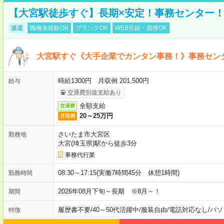
【大宮駅徒歩すぐ】長期×安定！事務センター
派遣
職種未経験OK
ブランクOK
WEB登録・面接OK
大宮駅すぐ《大手企業でカンタン事務！》事務セン
時給1300円 月収例 201,500円
給与
交通費別途支給あり
全額支給
交通費
20～25万円
月収例
さいたま市大宮区
勤務地
大宮(埼玉県)駅から徒歩3分
事務代行業
08:30～17:15(実働7時間45分 休憩1時間)
勤務時間
2026年08月下旬～長期 ※8月～！
期間
履歴書不要
/
40～50代活躍中
/
服装自由
/
電話対応なし
/
パソ
特徴