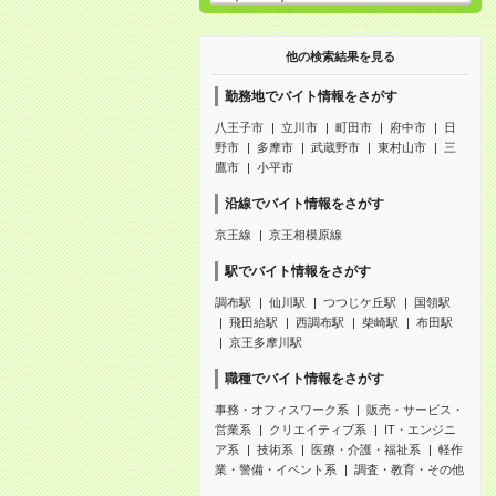
他の検索結果を見る
勤務地でバイト情報をさがす
八王子市
立川市
町田市
府中市
日
野市
多摩市
武蔵野市
東村山市
三
鷹市
小平市
沿線でバイト情報をさがす
京王線
京王相模原線
駅でバイト情報をさがす
調布駅
仙川駅
つつじケ丘駅
国領駅
飛田給駅
西調布駅
柴崎駅
布田駅
京王多摩川駅
職種でバイト情報をさがす
事務・オフィスワーク系
販売・サービス・
営業系
クリエイティブ系
IT・エンジニ
ア系
技術系
医療・介護・福祉系
軽作
業・警備・イベント系
調査・教育・その他