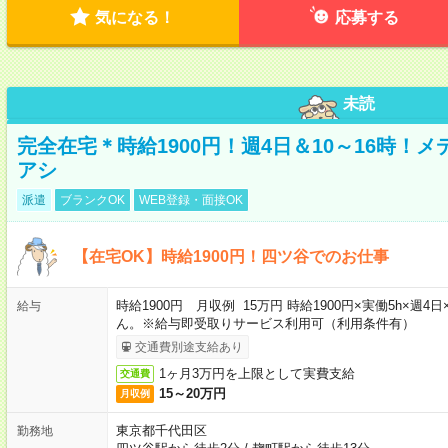
気になる！
応募する
未読
完全在宅＊時給1900円！週4日＆10～16時！
アシ
派遣
ブランクOK
WEB登録・面接OK
【在宅OK】時給1900円！四ツ谷でのお仕事
時給1900円 月収例 15万円 時給1900円×実働5h×
給与
ん。※給与即受取りサービス利用可（利用条件有）
交通費別途支給あり
1ヶ月3万円を上限として実費支給
交通費
15～20万円
月収例
東京都千代田区
勤務地