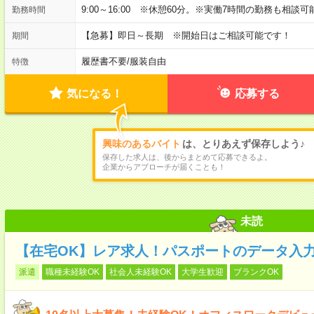
9:00～16:00 ※休憩60分。※実働7時間の勤務も相談
勤務時間
【急募】即日～長期 ※開始日はご相談可能です！
期間
履歴書不要
/
服装自由
特徴
気になる！
応募する
興味のあるバイト
は、とりあえず保存しよう♪
保存した求人は、後からまとめて応募できるよ。
企業からアプローチが届くことも！
未読
【在宅OK】レア求人！パスポートのデータ入力＊
派遣
職種未経験OK
社会人未経験OK
大学生歓迎
ブランクOK