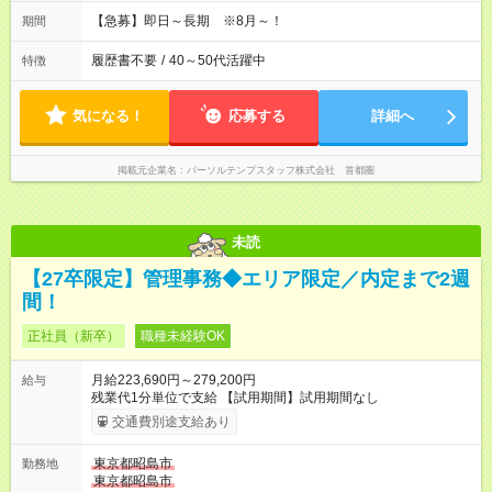
【急募】即日～長期 ※8月～！
期間
履歴書不要
/
40～50代活躍中
特徴
気になる！
応募する
詳細へ
掲載元企業名
パーソルテンプスタッフ株式会社 首都圏
未読
【27卒限定】管理事務◆エリア限定／内定まで2週
間！
正社員（新卒）
職種未経験OK
月給223,690円～279,200円
給与
残業代1分単位で支給 【試用期間】試用期間なし
交通費別途支給あり
東京都昭島市
勤務地
東京都昭島市