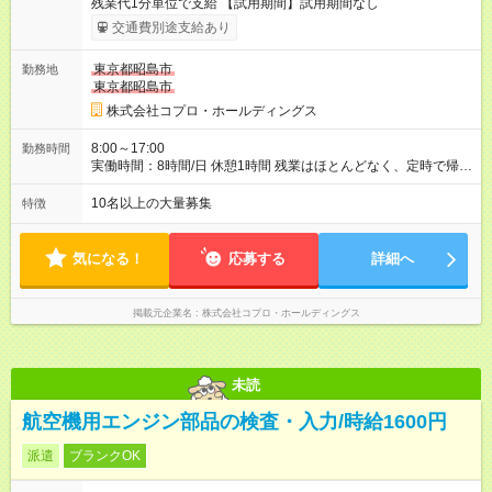
残業代1分単位で支給 【試用期間】試用期間なし
交通費別途支給あり
東京都昭島市
勤務地
東京都昭島市
株式会社コプロ・ホールディングス
8:00～17:00
勤務時間
実働時間：8時間/日 休憩1時間 残業はほとんどなく、定時で帰れ
る日が多い働き方です。 毎日の業務は進捗管理や事務が中心な
ので、 「今日やるべき仕事」が終われば、自然と区切りをつけ
10名以上の大量募集
特徴
やすいのが特長。 突発的な対応も少なく、無理をさせない働き
方を大切にしています。
気になる！
応募する
詳細へ
掲載元企業名
株式会社コプロ・ホールディングス
未読
航空機用エンジン部品の検査・入力/時給1600円
派遣
ブランクOK