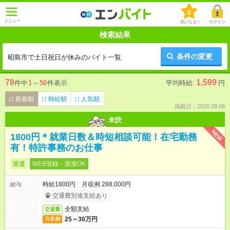
0
メニュー
気になる！
ログイン
検索結果
条件の変更
昭島市で土日祝日が休みのバイト一覧
78
1,599
件中
1
～
50
件表示
平均時給:
円
新着順
時給順
人気順
掲載日：2026.08.08
未読
NEW
1800円＊就業日数＆時短相談可能！在宅勤務
有！特許事務のお仕事
派遣
WEB登録・面接OK
時給1800円 月収例 288,000円
給与
交通費別途支給あり
全額支給
交通費
25～30万円
月収例