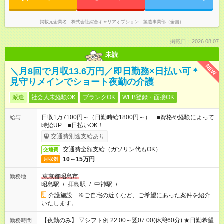
掲載元企業名
株式会社綜合キャリアオプション 製造事業部（全国）
掲載日：2026.08.07
未読
NEW
＼月8回で月収13.6万円／即日勤務×日払い可＊
見守りメインでショート夜勤の介護
派遣
社会人未経験OK
ブランクOK
WEB登録・面接OK
日収1万7100円～（日勤時給1800円～） ■資格や経験によって
給与
時給UP ■日払いOK！
交通費別途支給あり
交通費全額支給（ガソリン代もOK）
交通費
10～15万円
月収例
東京都昭島市
勤務地
昭島駅
/
拝島駅
/
中神駅
/
…
介護施設 ※ご自宅の近くなど、ご希望にあった案件を紹介
いたします。
【夜勤のみ】 ▽シフト例 22:00～翌07:00(休憩60分) ★日勤希望
勤務時間