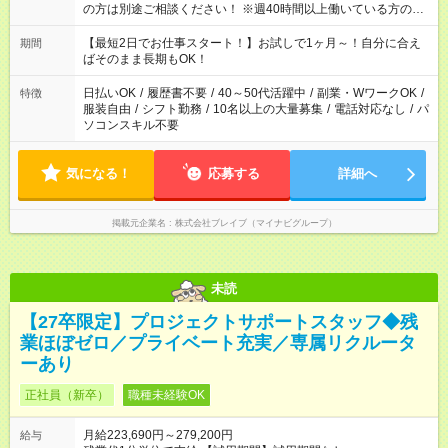
の方は別途ご相談ください！ ※週40時間以上働いている方のW
ワークはNG
【最短2日でお仕事スタート！】お試しで1ヶ月～！自分に合え
期間
ばそのまま長期もOK！
日払いOK
/
履歴書不要
/
40～50代活躍中
/
副業・WワークOK
/
特徴
服装自由
/
シフト勤務
/
10名以上の大量募集
/
電話対応なし
/
パ
ソコンスキル不要
気になる！
応募する
詳細へ
掲載元企業名
株式会社ブレイブ（マイナビグループ）
未読
【27卒限定】プロジェクトサポートスタッフ◆残
業ほぼゼロ／プライベート充実／専属リクルータ
ーあり
正社員（新卒）
職種未経験OK
月給223,690円～279,200円
給与