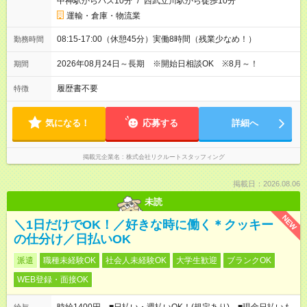
中神駅からバス10分
/
西武立川駅から徒歩10分
運輸・倉庫・物流業
08:15-17:00（休憩45分）実働8時間（残業少なめ！）
勤務時間
2026年08月24日～長期 ※開始日相談OK ※8月～！
期間
履歴書不要
特徴
気になる！
応募する
詳細へ
掲載元企業名
株式会社リクルートスタッフィング
掲載日：2026.08.06
未読
NEW
＼1日だけでOK！／好きな時に働く＊クッキー
の仕分け／日払いOK
派遣
職種未経験OK
社会人未経験OK
大学生歓迎
ブランクOK
WEB登録・面接OK