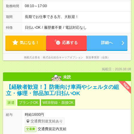
08:10～17:00
勤務時間
長期でお仕事できる方、大歓迎！
期間
日払いOK
/
履歴書不要
/
電話対応なし
特徴
気になる！
応募する
詳細へ
掲載元企業名
株式会社綜合キャリアオプション 製造事業部（全国）
掲載日：2026.08.08
未読
NEW
【経験者歓迎！】防衛向け車両やシェルタの組
立・修理・部品加工/日払いOK
派遣
ブランクOK
WEB登録・面接OK
時給1600円
給与
交通費別途支給あり
交通費規定内支給
交通費