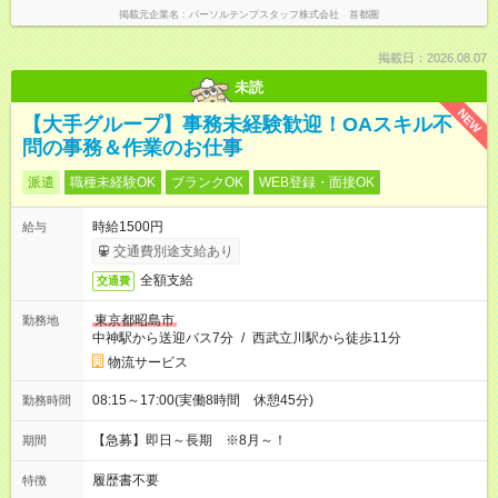
掲載元企業名
パーソルテンプスタッフ株式会社 首都圏
掲載日：2026.08.07
未読
NEW
【大手グループ】事務未経験歓迎！OAスキル不
問の事務＆作業のお仕事
派遣
職種未経験OK
ブランクOK
WEB登録・面接OK
時給1500円
給与
交通費別途支給あり
全額支給
交通費
東京都昭島市
勤務地
中神駅から送迎バス7分
/
西武立川駅から徒歩11分
物流サービス
08:15～17:00(実働8時間 休憩45分)
勤務時間
【急募】即日～長期 ※8月～！
期間
履歴書不要
特徴