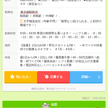
時給1400円 ■日払い・週払いOK！(規定あり) ■現金日払いも
給与
ＯＫ（規定あり）
東京都昭島市
勤務地
昭島駅
/
拝島駅
/
中神駅
/
…
大手物流会社（年齢不問／「無理なく続けられる」と好評の
職場です！）
9:00～18:00 希望の時間帯を選べます！ ＜シフト例＞ ・8：30
勤務時間
～12：00 ・10：00～19：00 ・17：00～22：00 ・13：00～
22：00 ・22：00～翌6：00 など
【急募】1日のみOK！即日スタートもOK！ ＜Ｗワークや扶養
期間
内での勤務もＯＫです＞ ＃7月～＃8月～
週1日からOK
/
日払いOK
/
履歴書不要
/
40～50代活躍中
/
副
特徴
業・WワークOK
/
服装自由
/
シフト勤務
/
10名以上の大量募
集
/
電話対応なし
/
パソコンスキル不要
気になる！
応募する
詳細へ
掲載元企業名
株式会社マイワーク（シニア）
掲載日：2026.08.06
未読