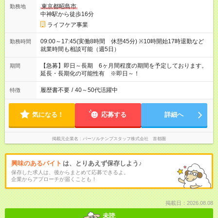
東京都昭島市
勤務地
中神駅から徒歩16分
ライフケア事業
09:00～17:45(実働8時間 休憩45分) ※10時開始17時退勤など
勤務時間
就業時間も相談可能（週5日）
【急募】即日～長期 6ヶ月間程度の期間を予定しております。
期間
延長・長期化の可能性有 ※即日～！
履歴書不要
/
40～50代活躍中
特徴
気になる！
応募する
詳細へ
掲載元企業名
パーソルテンプスタッフ株式会社 首都圏
興味のあるバイト
は、とりあえず保存しよう♪
保存した求人は、後からまとめて応募できるよ。
企業からアプローチが届くことも！
掲載日：2026.08.08
未読