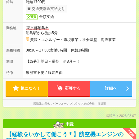
時給1700円
給与
交通費別途支給あり
全額支給
交通費
東京都昭島市
勤務地
昭島駅から徒歩5分
資源・エネルギー・環境事業，社会基盤・海洋事業
08:30～17:30(実働8時間 休憩1時間)
勤務時間
【急募】即日～長期 ※8月～！
期間
履歴書不要
/
服装自由
特徴
気になる！
応募する
詳細へ
掲載元企業名
パーソルテンプスタッフ株式会社 首都圏
掲載日：2026.08.07
未読
NEW
【経験をいかして働こう＊】航空機エンジンの