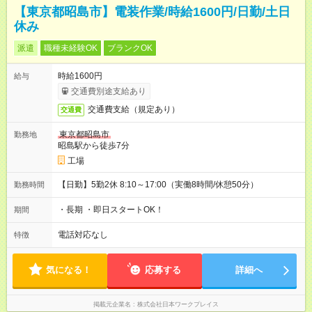
【東京都昭島市】電装作業/時給1600円/日勤/土日
休み
派遣
職種未経験OK
ブランクOK
時給1600円
給与
交通費別途支給あり
交通費支給（規定あり）
交通費
東京都昭島市
勤務地
昭島駅から徒歩7分
工場
【日勤】5勤2休 8:10～17:00（実働8時間/休憩50分）
勤務時間
・長期 ・即日スタートOK！
期間
電話対応なし
特徴
気になる！
応募する
詳細へ
掲載元企業名
株式会社日本ワークプレイス