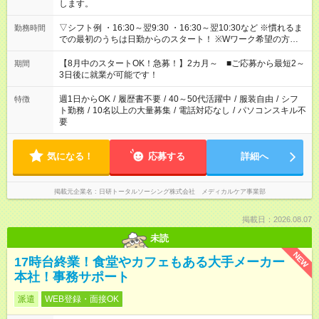
します。
▽シフト例 ・16:30～翌9:30 ・16:30～翌10:30など ※慣れるま
勤務時間
での最初のうちは日勤からのスタート！ ※Wワーク希望の方へ
今ご覧のお仕事で希望する勤務時間と、もう1つのお仕事の勤務
時間。 合計で週40時間を超える場合は応募できません。
【8月中のスタートOK！急募！】2カ月～ ■ご応募から最短2～
期間
3日後に就業が可能です！
週1日からOK
/
履歴書不要
/
40～50代活躍中
/
服装自由
/
シフ
特徴
ト勤務
/
10名以上の大量募集
/
電話対応なし
/
パソコンスキル不
要
気になる！
応募する
詳細へ
掲載元企業名
日研トータルソーシング株式会社 メディカルケア事業部
掲載日：2026.08.07
未読
NEW
17時台終業！食堂やカフェもある大手メーカー
本社！事務サポート
派遣
WEB登録・面接OK