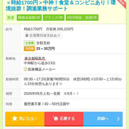
NEW
＜時給1700円＞中神！食堂＆コンビニあり！環
境抜群！調達業務サポート
派遣
職種未経験OK
ブランクOK
WEB登録・面接OK
時給1700円 月収例 266,220円
給与
交通費別途支給あり
全額支給
交通費
25～30万円
月収例
東京都昭島市
勤務地
中神駅から徒歩13分
医療機器メーカー
08:30～17:20(実働7時間50分 休憩1時間) ※10:00～と15:00か
勤務時間
ら10分休憩もあります☆
2026年09月上旬～長期 ※9月～！
期間
履歴書不要
/
40～50代活躍中
特徴
気になる！
応募する
詳細へ