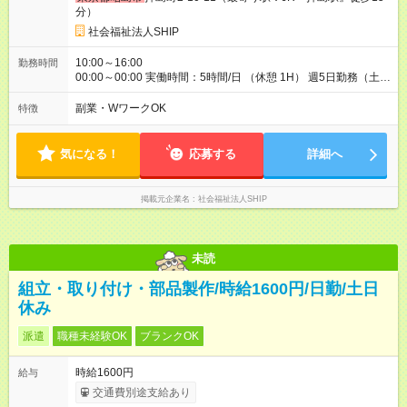
例 介護福祉士 5H×週5日＝25時間/週 1,230円＋65円＋62円＝
分）
1,357円/H ＋ 住宅手当2万/月 【試用期間】試用期間あり 試用期
間の長さ：3ヶ月 雇用形態、給与は本採用時と同じです。
社会福祉法人SHIP
10:00～16:00
勤務時間
00:00～00:00 実働時間：5時間/日 （休憩 1H） 週5日勤務（土日
祝休み） ※送迎業務のある免許保持者は、9:00～17:00の勤務で
す。
副業・WワークOK
特徴
気になる！
応募する
詳細へ
掲載元企業名
社会福祉法人SHIP
未読
組立・取り付け・部品製作/時給1600円/日勤/土日
休み
派遣
職種未経験OK
ブランクOK
時給1600円
給与
交通費別途支給あり