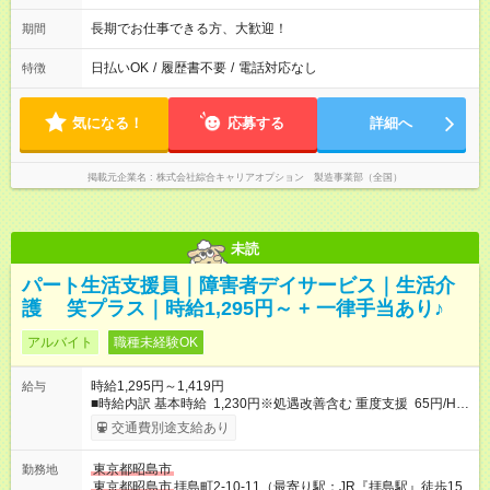
長期でお仕事できる方、大歓迎！
期間
日払いOK
/
履歴書不要
/
電話対応なし
特徴
気になる！
応募する
詳細へ
掲載元企業名
株式会社綜合キャリアオプション 製造事業部（全国）
未読
パート生活支援員｜障害者デイサービス｜生活介
護 笑プラス｜時給1,295円～ + 一律手当あり♪
アルバイト
職種未経験OK
時給1,295円～1,419円
給与
■時給内訳 基本時給 1,230円※処遇改善含む 重度支援 65円/H 上
記時給に上乗せ 一律手当 月20,000円（週20H以上） 月5,000円
交通費別途支給あり
（週20H未満） その他、ヘルパー2級や介護福祉士などの資格は
時給に反映されます。 例） 初任者研修（ヘルパー2級）+12円/H
東京都昭島市
勤務地
介護福祉士 +62円/H 介護福祉士＆社会福祉士 +124円/H ■時給
東京都昭島市
拝島町2-10-11（最寄り駅：JR『拝島駅』徒歩15