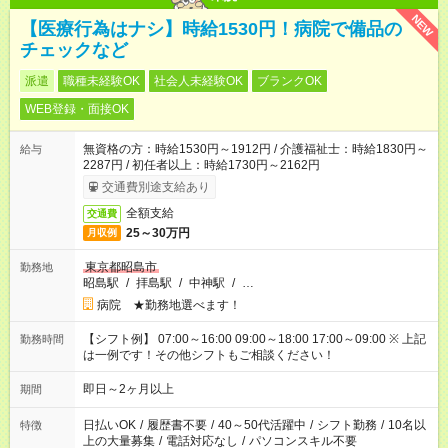
NEW
【医療行為はナシ】時給1530円！病院で備品の
チェックなど
派遣
職種未経験OK
社会人未経験OK
ブランクOK
WEB登録・面接OK
無資格の方：時給1530円～1912円 / 介護福祉士：時給1830円～
給与
2287円 / 初任者以上：時給1730円～2162円
交通費別途支給あり
全額支給
交通費
25～30万円
月収例
東京都昭島市
勤務地
昭島駅
/
拝島駅
/
中神駅
/
…
病院 ★勤務地選べます！
【シフト例】 07:00～16:00 09:00～18:00 17:00～09:00 ※ 上記
勤務時間
は一例です！その他シフトもご相談ください！
即日～2ヶ月以上
期間
日払いOK
/
履歴書不要
/
40～50代活躍中
/
シフト勤務
/
10名以
特徴
上の大量募集
/
電話対応なし
/
パソコンスキル不要