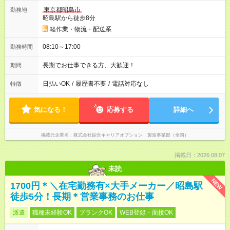
東京都昭島市
勤務地
昭島駅から徒歩8分
軽作業・物流・配送系
08:10～17:00
勤務時間
長期でお仕事できる方、大歓迎！
期間
日払いOK
/
履歴書不要
/
電話対応なし
特徴
気になる！
応募する
詳細へ
掲載元企業名
株式会社綜合キャリアオプション 製造事業部（全国）
掲載日：2026.08.07
未読
NEW
1700円＊＼在宅勤務有×大手メーカー／昭島駅
徒歩5分！長期＊営業事務のお仕事
派遣
職種未経験OK
ブランクOK
WEB登録・面接OK