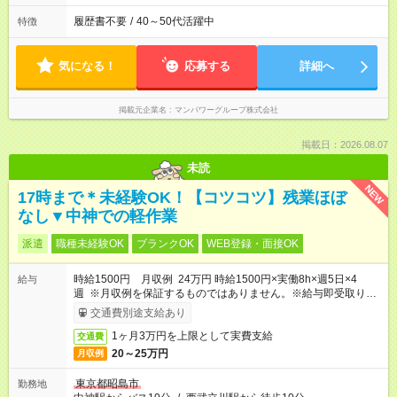
履歴書不要
/
40～50代活躍中
特徴
気になる！
応募する
詳細へ
掲載元企業名
マンパワーグループ株式会社
掲載日：2026.08.07
未読
NEW
17時まで＊未経験OK！【コツコツ】残業ほぼ
なし▼中神での軽作業
派遣
職種未経験OK
ブランクOK
WEB登録・面接OK
時給1500円 月収例 24万円 時給1500円×実働8h×週5日×4
給与
週 ※月収例を保証するものではありません。※給与即受取りサ
ービス利用可（利用条件有）
交通費別途支給あり
1ヶ月3万円を上限として実費支給
交通費
20～25万円
月収例
東京都昭島市
勤務地