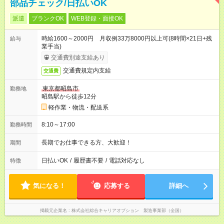
部品チェック/日払いOK
派遣
ブランクOK
WEB登録・面接OK
時給1600～2000円 月収例33万8000円以上可(8時間×21日+残
給与
業手当)
交通費別途支給あり
交通費規定内支給
交通費
東京都昭島市
勤務地
昭島駅から徒歩12分
軽作業・物流・配送系
8:10～17:00
勤務時間
長期でお仕事できる方、大歓迎！
期間
日払いOK
/
履歴書不要
/
電話対応なし
特徴
気になる！
応募する
詳細へ
掲載元企業名
株式会社綜合キャリアオプション 製造事業部（全国）