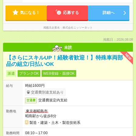
気になる！
応募する
詳細へ
掲載元企業名
株式会社ニッソーネット
掲載日：2026.08.08
未読
NEW
【さらにスキルUP！経験者歓迎！】特殊車両部
品の組立/日払いOK
派遣
ブランクOK
WEB登録・面接OK
時給1600円
給与
交通費別途支給あり
交通費規定内支給
交通費
東京都昭島市
勤務地
昭島駅から徒歩8分
製造・建築・土木・製造技術系
08:10～17:00
勤務時間