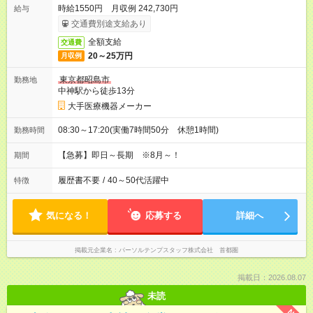
時給1550円 月収例 242,730円
給与
交通費別途支給あり
全額支給
交通費
20～25万円
月収例
東京都昭島市
勤務地
中神駅から徒歩13分
大手医療機器メーカー
08:30～17:20(実働7時間50分 休憩1時間)
勤務時間
【急募】即日～長期 ※8月～！
期間
履歴書不要
/
40～50代活躍中
特徴
気になる！
応募する
詳細へ
掲載元企業名
パーソルテンプスタッフ株式会社 首都圏
掲載日：2026.08.07
未読