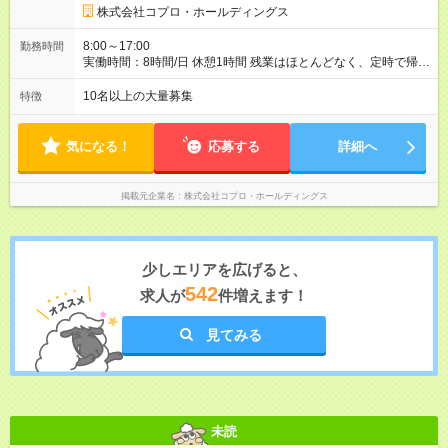
株式会社コプロ・ホールディングス
8:00～17:00
勤務時間
実働時間：8時間/日 休憩1時間 残業はほとんどなく、定時で帰れ
る日が多い働き方です。 毎日の業務は進捗管理や事務が中心な
ので、 「今日やるべき仕事」が終われば、自然と区切りをつけ
10名以上の大量募集
特徴
やすいのが特長。 突発的な対応も少なく、無理をさせない働き
方を大切にしています。
気になる！
応募する
詳細へ
掲載元企業名
株式会社コプロ・ホールディングス
少しエリアを広げると、
542
求人が
件増えます！
見てみる
未読