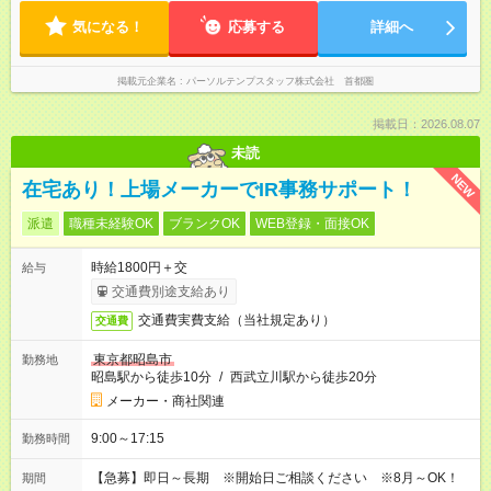
気になる！
応募する
詳細へ
掲載元企業名
パーソルテンプスタッフ株式会社 首都圏
掲載日：2026.08.07
未読
NEW
在宅あり！上場メーカーでIR事務サポート！
派遣
職種未経験OK
ブランクOK
WEB登録・面接OK
時給1800円＋交
給与
交通費別途支給あり
交通費実費支給（当社規定あり）
交通費
東京都昭島市
勤務地
昭島駅から徒歩10分
/
西武立川駅から徒歩20分
メーカー・商社関連
9:00～17:15
勤務時間
【急募】即日～長期 ※開始日ご相談ください ※8月～OK！
期間