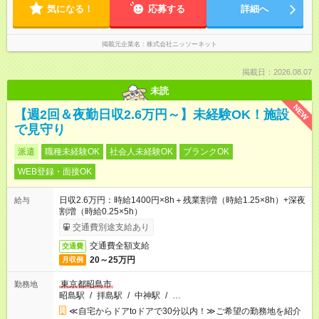
気になる！
応募する
詳細へ
掲載元企業名
株式会社ニッソーネット
掲載日：2026.08.07
未読
NEW
【週2回＆夜勤日収2.6万円～】未経験OK！施設
で見守り
派遣
職種未経験OK
社会人未経験OK
ブランクOK
WEB登録・面接OK
日収2.6万円：時給1400円×8h＋残業割増（時給1.25×8h）+深夜
給与
割増（時給0.25×5h）
交通費別途支給あり
交通費全額支給
交通費
20～25万円
月収例
東京都昭島市
勤務地
昭島駅
/
拝島駅
/
中神駅
/
…
≪自宅からドアtoドアで30分以内！≫ご希望の勤務地を紹介