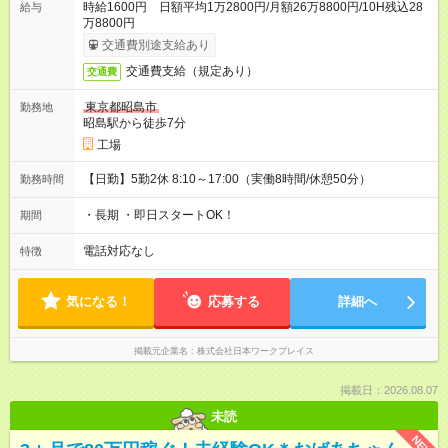
時給1600円 日額平均1万2800円/月額26万8800円/10H残込28
給与
万8800円
交通費別途支給あり
交通費支給（規定あり）
交通費
東京都昭島市
勤務地
昭島駅から徒歩7分
工場
【日勤】5勤2休 8:10～17:00（実働8時間/休憩50分）
勤務時間
・長期 ・即日スタートOK！
期間
電話対応なし
特徴
気になる！
応募する
詳細へ
掲載元企業名
株式会社日本ワークプレイス
掲載日：2026.08.07
未読
NEW