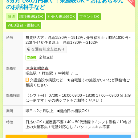
3ヵ月で80万円稼ぐ！未経験OK＊おばあちゃん
のお話相手など
派遣
職種未経験OK
社会人未経験OK
ブランクOK
WEB登録・面接OK
無資格の方：時給1530円～1912円 / 介護福祉士：時給1830円～
給与
2287円 / 初任者以上：時給1730円～2162円
交通費別途支給あり
全額支給
交通費
東京都昭島市
勤務地
昭島駅
/
拝島駅
/
中神駅
/
…
介護施設や病院など ★自宅近くの施設がいいなど勤務地ご
相談ください
【シフト例】 07:00～16:00 09:00～18:00 17:00～09:00 ※ 上記
勤務時間
は一例です！その他シフトもご相談ください！
即日～2ヶ月以上 ■開始日の相談OK！
期間
日払いOK
/
履歴書不要
/
40～50代活躍中
/
シフト勤務
/
10名以
特徴
上の大量募集
/
電話対応なし
/
パソコンスキル不要