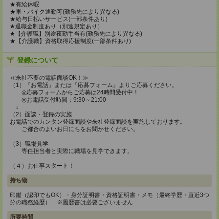
★有給休暇
★車・バイク通勤可(勤務先により異なる)
★給与日払いサービス(一部条件あり)
★退職金制度あり（別途規定あり）
★【介護職】別途夜勤手当有(勤務先により異なる)
★【介護職】資格取得応援制度(一部条件あり)
登録について
≪来社不要の電話面談OK！≫
（1）『お電話』または『応募フォーム』よりご応募ください。
◎応募フォームからご応募は24時間受付中！
◎お電話受付時間：9:30～21:00
↓
（2）面談・登録の実施
お電話でのカンタン登録面談や来社登録面談を実施しております。
ご都合のよいお日にちをお聞かせください。
（3）職場見学
専任担当者と実際に職場を見学できます。
（４）お仕事スタート！
持ち物
印鑑（認印でもOK）・身分証明書・資格証明書・メモ（最終学歴・直近3つ
分の職務経歴） ※履歴書は必要ございません
所要時間