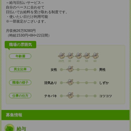
～給与日払いサービス～
自分のペースに合わせて
日払いでお給料を受け取れる制度です。
・使いたい日だけ利用可能
※一部規定がございます。
月収例26万9280円
（時給1530円×8H×22日間）
職場の雰囲気
年齢層
20代
30
40
50
60
男女比率
女性
男性
職場の様子
活気あり
しずか
仕事の仕方
テキパキ
コツコツ
募集情報
給与