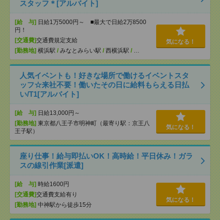
スタッフ＊[アルバイト]
[給 与]
日給1万5000円～ ■最大で日給2万8500
円！
[交通費]
交通費規定支給
気になる！
[勤務地]
横浜駅
/
みなとみらい駅
/
西横浜駅
/
…
人気イベントも！好きな場所で働けるイベントスタ
ッフ☆来社不要！働いたその日に給料もらえる日払
い/T1[アルバイト]
[給 与]
日給13,000円～
[勤務地]
東京都八王子市明神町（最寄り駅：京王八
気になる！
王子駅）
座り仕事！給与即払いOK！高時給！平日休み！ガラ
スの線引作業[派遣]
[給 与]
時給1600円
[交通費]
交通費支給有り
気になる！
[勤務地]
中神駅から徒歩15分