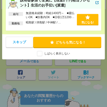
受付可能日時：9:30-19:00 ※電話受付時間⇒9:30-21:00
ント】生活のお手伝い[派遣]
無資格未経験：時給1400円～ ■週払
給与
いOK ■扶養内OK ■日収1万1200円
以上
昭島駅 / 拝島駅 / 中神駅 / …
気になる!
勤務地
応募ページへ
スキップ
どちらも気になる！
気になる！
しばらく表示しない
メール
LINE
で送る
で送る
シェア
ツイート
ブックマーク
あなたの閲覧履歴からの
おすすめ