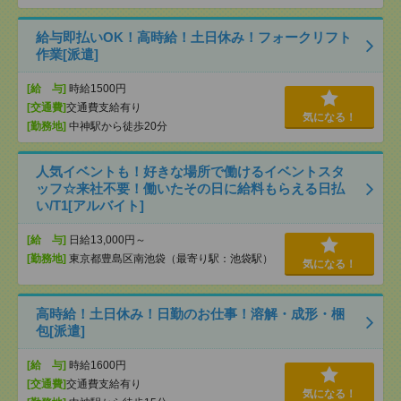
給与即払いOK！高時給！土日休み！フォークリフト
作業[派遣]
[給 与]
時給1500円
[交通費]
交通費支給有り
気になる！
[勤務地]
中神駅から徒歩20分
人気イベントも！好きな場所で働けるイベントスタ
ッフ☆来社不要！働いたその日に給料もらえる日払
い/T1[アルバイト]
[給 与]
日給13,000円～
[勤務地]
東京都豊島区南池袋（最寄り駅：池袋駅）
気になる！
高時給！土日休み！日勤のお仕事！溶解・成形・梱
包[派遣]
[給 与]
時給1600円
[交通費]
交通費支給有り
気になる！