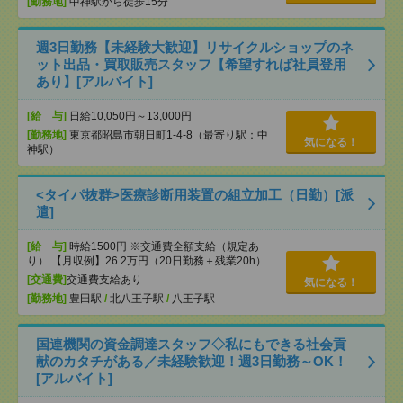
[勤務地]
中神駅から徒歩15分
週3日勤務【未経験大歓迎】リサイクルショップのネ
ット出品・買取販売スタッフ【希望すれば社員登用
あり】[アルバイト]
[給 与]
日給10,050円～13,000円
[勤務地]
東京都昭島市朝日町1-4-8（最寄り駅：中
気になる！
神駅）
<タイパ抜群>医療診断用装置の組立加工（日勤）[派
遣]
[給 与]
時給1500円 ※交通費全額支給（規定あ
り） 【月収例】26.2万円（20日勤務＋残業20h）
[交通費]
交通費支給あり
気になる！
[勤務地]
豊田駅
/
北八王子駅
/
八王子駅
国連機関の資金調達スタッフ◇私にもできる社会貢
献のカタチがある／未経験歓迎！週3日勤務～OK！
[アルバイト]