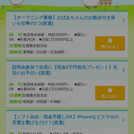
【オープニング募集】おばあちゃんのお散歩付き添
いも仕事の1つ[派遣]
[給 与]
無資格未経験：時給1500円～ ■週払い
OK ■扶養内OK ■日収1万2000円以上
[交通費]
交通費全額支給
気になる！
[勤務地]
巣鴨駅
/
目白駅
/
北池袋駅
/
…
説明会参加で全員に【現金2千円相当プレゼント】生
活のお手伝い[派遣]
[給 与]
無資格未経験：時給1400円～ ■週払い
OK ■扶養内OK ■日収1万1200円以上
[交通費]
交通費全額支給
気になる！
[勤務地]
昭島駅
/
拝島駅
/
中神駅
/
…
【シフト自由・現金手渡しOK】iPhoneなどスマホの
充電を繋げるだけ！[派遣]