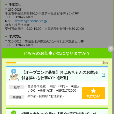
千葉支社
〒260-0028
千葉市中央区新町18-10 千葉第一生命ビルディング6F
TEL：0120-921-871
MAIL：
worker@nissonet.co.jp
担当：採用担当者
受付可能日時：9:30-19:00 ※電話受付時間⇒9:30-21:00
水戸支社
〒310-0011 茨城県水戸市三の丸1-4-73 水戸京成ビル4F
TEL：0120-921-871
×
MAIL：
worker@nissonet.co.jp
どちらのお仕事が気になりますか？
担当：採用担当者
受付可能日時：9:30-19:00 ※電話受付時間⇒9:30-21:00
1
/10
宇都宮支社
〒320-0811 栃木県宇都宮市大通り1-2-11 フコク生命ビル4F
【オープニング募集】おばあちゃんのお散歩
TEL：0120-921-871
MAIL：
worker@nissonet.co.jp
付き添いも仕事の1つ[派遣]
担当：採用担当者
受付可能日時：9:30-19:00 ※電話受付時間⇒9:30-21:00
無資格未経験：時給1500円～ ■週払
給与
いOK ■扶養内OK ■日収1万2000円
高崎支社
以上
巣鴨駅 / 目白駅 / 北池袋駅 / …
気になる!
勤務地
埼玉県さいたま市大宮区仲町2-23-2 大宮仲町センタービル3F（さいたま
支社内）
TEL：0120-921-871
MAIL：
worker@nissonet.co.jp
担当：採用担当者
説明会参加で全員に【現金2千円相当プレゼ