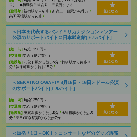
[給 与]
時給1414円～ ▼日払いOK（規定あ
り） ■初勤務手当あり ※規定による
[勤務地]
新宿駅から徒歩
/
新宿三丁目駅から徒歩
/
気になる！
高田馬場駅から徒歩
/
…
＜日本を代表するバンド＊サカナクション＞ツアー
公演のサポートバイト＠日本武道館[アルバイト]
[給 与]
時給1250円～
[交通費]
支給（規定有り）
気になる！
[勤務地]
九段下駅から徒歩5分
/
竹橋駅から徒歩10
分
/
神保町駅から徒歩15分
/
…
＜SEKAI NO OWARI＊8月15日・16日＞ドーム公演
のサポートバイト[アルバイト]
[給 与]
時給1250円～
[交通費]
支給（規定有り）
気になる！
[勤務地]
後楽園駅から徒歩5分
/
水道橋駅から徒歩5
分
/
春日(東京都)駅から徒歩7分
＜単発＊1日～OK！＞コンサートなどのグッズ販売