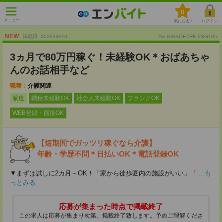
0
メニュー
気になる！
ログイン
NEW
掲載日 :2026
/
08
/
10
No.NISSOETRK-2SG185
3ヵ月で80万円稼ぐ！未経験OK＊おばあちゃ
んのお話相手など
職種：
介護関連
派遣
職種未経験OK
社会人未経験OK
ブランクOK
WEB登録・面接OK
【短期間でガッツリ稼ぐなら介護】
年齢・学歴不問＊日払いOK＊電話登録OK
▼まずは試しに2カ月～OK！「家から徒歩圏内の施設がいい」「
...も
っとみる
応募が集まった時点で掲載終了
この求人は応募が集まり次第、掲載終了致します。予めご理解くださ