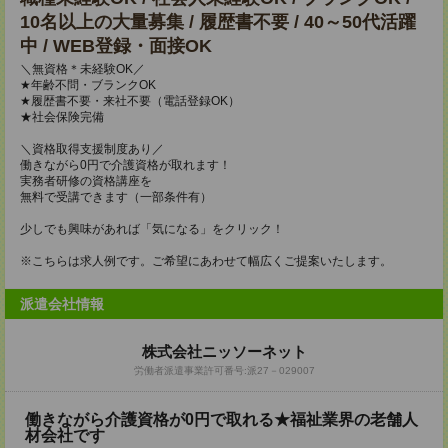
10名以上の大量募集 / 履歴書不要 / 40～50代活躍
中 / WEB登録・面接OK
＼無資格＊未経験OK／
★年齢不問・ブランクOK
★履歴書不要・来社不要（電話登録OK）
★社会保険完備
＼資格取得支援制度あり／
働きながら0円で介護資格が取れます！
実務者研修の資格講座を
無料で受講できます（一部条件有）
少しでも興味があれば「気になる」をクリック！
※こちらは求人例です。ご希望にあわせて幅広くご提案いたします。
派遣会社情報
株式会社ニッソーネット
労働者派遣事業許可番号:派27－029007
働きながら介護資格が0円で取れる★福祉業界の老舗人
材会社です