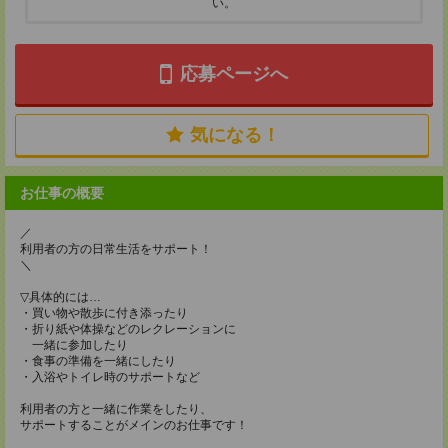
い。
応募ページへ
気になる！
お仕事の概要
／
利用者の方の日常生活をサポート！
＼
▽具体的には…
・買い物や散歩に付き添ったり
・折り紙や体操などのレクレーションに
一緒に参加したり
・食事の準備を一緒にしたり
・入浴やトイレ時のサポートなど
利用者の方と一緒に作業をしたり、
サポートすることがメインのお仕事です！