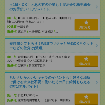
＜1日～OK！＞あの有名企業も！展示会や株主総会
のお手伝い！[アルバイト]
[給 与]
■日給16,840円～ ■日払いOK ■実働3時
間5,120円のお仕事あります！
[交通費]
一部支給
気になる！
[勤務地]
東京駅
/
水道橋駅
/
有楽町駅
/
…
短時間シフトあり！WEBでサクッと登録OK＊クッキ
ーなどの仕分け[派遣]
[給 与]
時給1500円 ■日払い・週払いOK！(規定
あり) ■現金日払いもOK(規定あり)
気になる！
[勤務地]
新宿駅
/
新宿三丁目駅
ちいさいかわいいキャラのイベントも！好きな場所
で働ける☆来社不要！働いたその日に給料もらえる
◎/T1[アルバイト]
[給 与]
日給13,000円～
[勤務地]
東京都町田市原町田（最寄り駅：町田駅）
気になる！