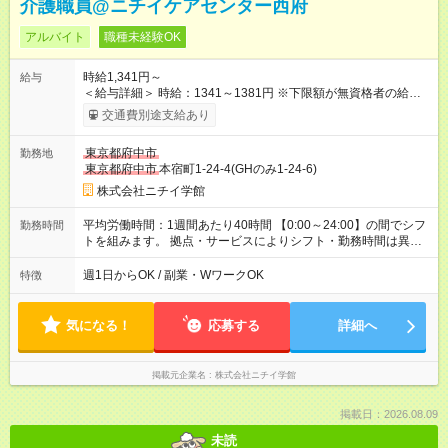
介護職員@ニチイケアセンター西府
アルバイト
職種未経験OK
時給1,341円～
給与
＜給与詳細＞ 時給：1341～1381円 ※下限額が無資格者の給与
です。 【試用期間】試用期間あり 試用期間の長さ：3ヶ月 雇用
交通費別途支給あり
形態、給与は本採用時と同じです。
東京都府中市
勤務地
東京都府中市
本宿町1-24-4(GHのみ1-24-6)
株式会社ニチイ学館
平均労働時間：1週間あたり40時間 【0:00～24:00】の間でシフ
勤務時間
トを組みます。 拠点・サービスによりシフト・勤務時間は異な
ります。 ＜シフト例＞ 早番：7:30～16:30 日勤：9:00～18:00
遅番：10:30～19:30 夜勤：16:30～翌9:30 ※上記は一例です。
週1日からOK / 副業・WワークOK
特徴
※勤務日数や時間帯はご相談ください。 平均労働時間：1週間あ
たり40時間 【0:00～24:00】の間でシフトを組みます。 拠点・
サービスによりシフト・勤務時間は異なります。 ＜シフト例＞
気になる！
応募する
詳細へ
早番：7:30～16:30 日勤：9:00～18:00 遅番：10:30～19:30 夜
勤：16:30～翌9:30 ※上記は一例です。 ※勤務日数や時間帯はご
相談ください。
掲載元企業名
株式会社ニチイ学館
掲載日：2026.08.09
未読