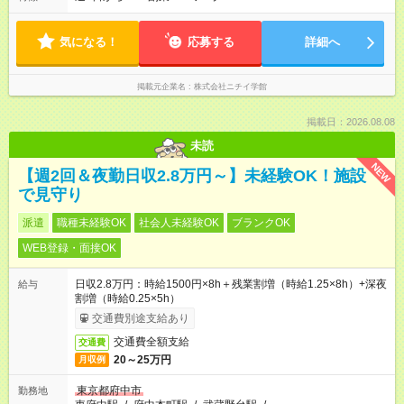
※働き方は柔軟にご相談いただけます。 平均労働時間：1週間あ
たり40時間 【0:00～24:00】の間でシフトを組みます。 拠点・
サービスによりシフト・勤務時間は異なります。 ＜シフト例＞
気になる！
応募する
詳細へ
早番：7:30～16:30 日勤：9:00～18:00 遅番：11:00～20:00 夜
勤：16:30～翌9:30 ※上記は一例です。 ※働き方は柔軟にご相談
いただけます。
掲載元企業名
株式会社ニチイ学館
掲載日：2026.08.08
未読
NEW
【週2回＆夜勤日収2.8万円～】未経験OK！施設
で見守り
派遣
職種未経験OK
社会人未経験OK
ブランクOK
WEB登録・面接OK
日収2.8万円：時給1500円×8h＋残業割増（時給1.25×8h）+深夜
給与
割増（時給0.25×5h）
交通費別途支給あり
交通費全額支給
交通費
20～25万円
月収例
東京都府中市
勤務地