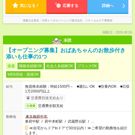
気になる！
応募する
詳細へ
掲載元企業名
日研トータルソーシング株式会社 メディカルケア事業部
掲載日：2026.08.06
未読
【オープニング募集】おばあちゃんのお散歩付き
添いも仕事の1つ
派遣
職種未経験OK
社会人未経験OK
ブランクOK
WEB登録・面接OK
無資格未経験：時給1500円～ ■週払いOK ■扶養内OK ■日収
給与
1万2000円以上
交通費別途支給あり
交通費全額支給
交通費
東京都府中市
勤務地
東府中駅
/
府中本町駅
/
武蔵野台駅
/
…
≪自宅からドアtoドアで30分以内！≫ご希望の勤務地を紹介
します。