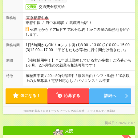
交通費全額支給
交通費
東京都府中市
勤務地
東府中駅
/
府中本町駅
/
武蔵野台駅
/
…
≪自宅からドアtoドアで30分以内！≫ご希望の勤務地を紹介
します。
1日5時間からOK！ ■シフト例 (1)8:00～13:00 (2)10:00～15:00
勤務時間
(3)12:00～17:00 「子どもたちが学校に行く間だけ働きたい」
「余裕を持って夕飯の準備がしたい」 「午前中は働いて、午後
はプライベートの時間にしたい」 など、ご希望を教えてくださ
【積極採用中！】＊1年以上勤務している方が多数！ご応募から
期間
いね。 ※Wワーク希望の方へ 今ご覧のお仕事で希望する勤務時
1ヶ月、2か月後のの就業も相談可能です！
間と、もう1つのお仕事の勤務時間。 合計で週40時間を超える
場合は応募できません。
履歴書不要
/
40～50代活躍中
/
服装自由
/
シフト勤務
/
10名以
特徴
上の大量募集
/
電話対応なし
/
パソコンスキル不要
気になる！
応募する
詳細へ
掲載元企業名
日研トータルソーシング株式会社 メディカルケア事業部
掲載日：2026.08.07
未読