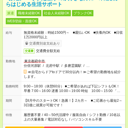
らはじめる生活サポート
派遣
職種未経験OK
社会人未経験OK
ブランクOK
WEB登録・面接OK
無資格未経験：時給1500円～ ■週払いOK ■扶養内OK ■日収
給与
1万2000円以上
交通費別途支給あり
交通費全額支給
交通費
東京都府中市
勤務地
分倍河原駅
/
北府中駅
/
多磨霊園駅
/
…
≪自宅からドアtoドアで30分以内！≫ご希望の勤務地を紹介
します。
9:00～18:00（休憩60分） ■ご希望があれば下記シフトもOK！
勤務時間
早番 7:00～16:00 遅番 10:00～19:00 時短 10:00～15:00 「家
族と休みを合わせたい」 「余裕を持って夕飯の準備がしたい」
「できれば残業はしたくない」 など、ご希望を教えてください
【8月中のスタートOK！急募！】2カ月～ ■ご応募から最短2～
期間
ね。 ※Wワーク希望の方へ 今ご覧のお仕事で希望する勤務時間
3日後に就業が可能です！
と、もう1つのお仕事の勤務時間。 合計で週40時間を超える場
合は応募できません。
履歴書不要
/
40～50代活躍中
/
服装自由
/
シフト勤務
/
10名以
特徴
上の大量募集
/
電話対応なし
/
パソコンスキル不要