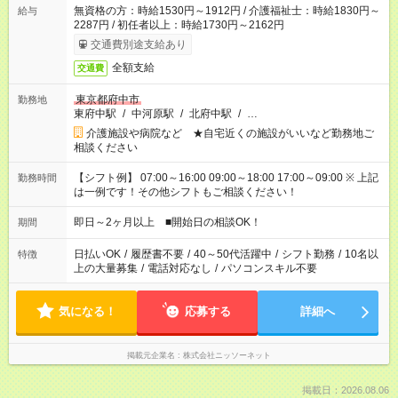
無資格の方：時給1530円～1912円 / 介護福祉士：時給1830円～
給与
2287円 / 初任者以上：時給1730円～2162円
交通費別途支給あり
全額支給
交通費
東京都府中市
勤務地
東府中駅
/
中河原駅
/
北府中駅
/
…
介護施設や病院など ★自宅近くの施設がいいなど勤務地ご
相談ください
【シフト例】 07:00～16:00 09:00～18:00 17:00～09:00 ※ 上記
勤務時間
は一例です！その他シフトもご相談ください！
即日～2ヶ月以上 ■開始日の相談OK！
期間
日払いOK
/
履歴書不要
/
40～50代活躍中
/
シフト勤務
/
10名以
特徴
上の大量募集
/
電話対応なし
/
パソコンスキル不要
気になる！
応募する
詳細へ
掲載元企業名
株式会社ニッソーネット
掲載日：2026.08.06