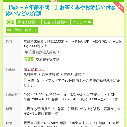
NEW
【週3～＆年齢不問！】お茶くみやお散歩の付き
添いなどの介護
派遣
職種未経験OK
社会人未経験OK
ブランクOK
WEB登録・面接OK
無資格未経験：時給1500円～ ■週払いOK ■扶養内OK ■日収
給与
1万2000円以上
交通費別途支給あり
交通費全額支給
交通費
東京都府中市
勤務地
東府中駅
/
府中本町駅
/
武蔵野台駅
/
…
≪自宅からドアtoドアで30分以内！≫ご希望の勤務地を紹介
します。
9:00～18:00（休憩60分） ■ご希望があれば下記シフトもOK！
勤務時間
早番 7:00～16:00 遅番 10:00～19:00 夜勤 16:30～翌9:30 「家族
と休みを合わせたい」 「余裕を持って夕飯の準備がしたい」
「できれば残業はしたくない」 など、ご希望を教えてください
【現在も積極採用中！急募！】勤務1年以上が多数！応募から最
期間
ね。 ※Wワーク希望の方へ 今ご覧のお仕事で希望する勤務時間
短2～3日後に就業可能！
と、もう1つのお仕事の勤務時間。 合計で週40時間を超える場
合は応募できません。
履歴書不要
/
40～50代活躍中
/
服装自由
/
シフト勤務
/
10名以
特徴