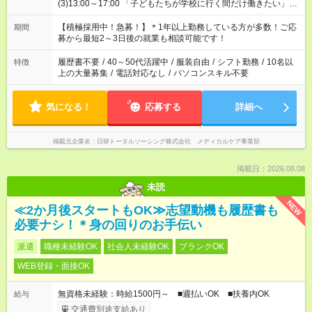
(3)13:00～17:00 「子どもたちが学校に行く間だけ働きたい」
「余裕を持って夕飯の準備がしたい」 「午前中は働いて、午後
はプライベートの時間にしたい」 など、ご希望を教えてくださ
【積極採用中！急募！】＊1年以上勤務している方が多数！ご応
期間
いね。 ※Wワーク希望の方へ 今ご覧のお仕事で希望する勤務時
募から最短2～3日後の就業も相談可能です！
間と、もう1つのお仕事の勤務時間。 合計で週40時間を超える
場合は応募できません。
履歴書不要
/
40～50代活躍中
/
服装自由
/
シフト勤務
/
10名以
特徴
上の大量募集
/
電話対応なし
/
パソコンスキル不要
気になる！
応募する
詳細へ
掲載元企業名
日研トータルソーシング株式会社 メディカルケア事業部
掲載日：2026.08.08
未読
NEW
≪2か月後スタートもOK≫志望動機も履歴書も
必要ナシ！＊身の回りのお手伝い
派遣
職種未経験OK
社会人未経験OK
ブランクOK
WEB登録・面接OK
無資格未経験：時給1500円～ ■週払いOK ■扶養内OK
給与
交通費別途支給あり