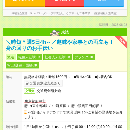
掲載元企業名
マンパワーグループ株式会社 ケアサービス事業部 （医療福祉介護関連）
掲載日：2026.08.08
未読
NEW
＼時短＊週5日4h～／趣味や家事との両立も！
身の回りのお手伝い
派遣
職種未経験OK
社会人未経験OK
ブランクOK
WEB登録・面接OK
無資格未経験：時給1500円～ ■週払いOK ■扶養内OK
給与
交通費別途支給あり
交通費全額支給
交通費
東京都府中市
勤務地
府中(東京都)駅
/
中河原駅
/
府中競馬正門前駅
/
…
≪自宅からドアtoドアで30分以内！≫ご希望の勤務地を紹介
します。
1日4時間からOK！ ■シフト例 (1)8:00～12:00 (2)10:00～14:00
勤務時間