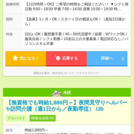
【1日5時間～OK】ご希望の時間をご相談ください！ ▼シフト例
勤務時間
日勤 9:00～18:00 早番 7:00～16:00 遅番 10:00～19:00 時
短 10:00～15:00 上記はあくまで一例です。 「夕方までには帰宅
しておきたい」 「朝はゆっくりのスタートがいい」 「お昼の時
【急募】1ヶ月～OK！スタート日の相談もOK！（最短2日後か
期間
間を有効に使いたい」 など、ご希望があれば教えてください
ら）
ね。
日払いOK
/
履歴書不要
/
40～50代活躍中
/
副業・WワークOK
/
特徴
服装自由
/
シフト勤務
/
10名以上の大量募集
/
電話対応なし
/
パ
ソコンスキル不要
気になる！
応募する
詳細へ
掲載元企業名
株式会社ブレイブ（マイナビグループ）
未読
【無資格でも時給1,880円～】夜間見守りヘルパー
✨訪問介護（週1日から／夜勤専従） /Jb
アルバイト
職種未経験OK
時給1,880円～
給与