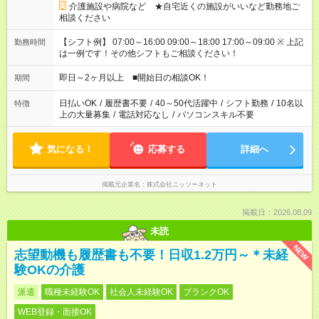
介護施設や病院など ★自宅近くの施設がいいなど勤務地ご
相談ください
【シフト例】 07:00～16:00 09:00～18:00 17:00～09:00 ※ 上記
勤務時間
は一例です！その他シフトもご相談ください！
即日～2ヶ月以上 ■開始日の相談OK！
期間
日払いOK
/
履歴書不要
/
40～50代活躍中
/
シフト勤務
/
10名以
特徴
上の大量募集
/
電話対応なし
/
パソコンスキル不要
気になる！
応募する
詳細へ
掲載元企業名
株式会社ニッソーネット
掲載日：2026.08.09
未読
NEW
志望動機も履歴書も不要！日収1.2万円～＊未経
験OKの介護
派遣
職種未経験OK
社会人未経験OK
ブランクOK
WEB登録・面接OK