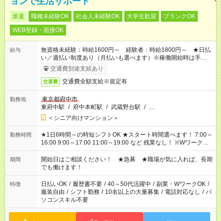
ョンで生活サポート
派遣
職種未経験OK
社会人未経験OK
大学生歓迎
ブランクOK
WEB登録・面接OK
無資格未経験：時給1600円～ 経験者：時給1800円～ ★日払
給与
い／週払い制度あり（月払いも選べます）※稼働開始時は手続き
完了次第のお支払いとなります。
交通費別途支給あり
交通費全額支給※規定有
交通費
東京都府中市
勤務地
東府中駅
/
府中本町駅
/
武蔵野台駅
/
…
＜シニア向けマンション＞
★1日6時間～の時短シフトOK ★スタート時間選べます！ 7:00～
勤務時間
16:00 9:00～17:00 11:00～19:00 など 残業なし！ ※Wワークの
場合、他のお仕事と合わせ週40時間超の就業はご案内できませ
ん ※法令に基づき、週20時間以上勤務は社会保険への加入対象
開始日はご相談ください！ ★急募 ★職場が気に入れば、長期
期間
となります ※労働者派遣法（日雇い派遣の原則禁止）により、
でも働けます！
短時間・短期間の就業はご案内が難しい場合があります
日払いOK
/
履歴書不要
/
40～50代活躍中
/
副業・WワークOK
/
特徴
服装自由
/
シフト勤務
/
10名以上の大量募集
/
電話対応なし
/
パ
ソコンスキル不要