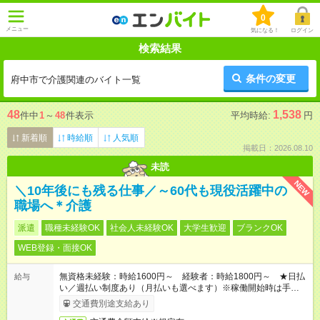
0
メニュー
気になる！
ログイン
検索結果
条件の変更
府中市で介護関連のバイト一覧
48
1,538
件中
1
～
48
件表示
平均時給:
円
新着順
時給順
人気順
掲載日：2026.08.10
未読
NEW
＼10年後にも残る仕事／～60代も現役活躍中の
職場へ＊介護
派遣
職種未経験OK
社会人未経験OK
大学生歓迎
ブランクOK
WEB登録・面接OK
無資格未経験：時給1600円～ 経験者：時給1800円～ ★日払
給与
い／週払い制度あり（月払いも選べます）※稼働開始時は手続き
完了次第のお支払いとなります。
交通費別途支給あり