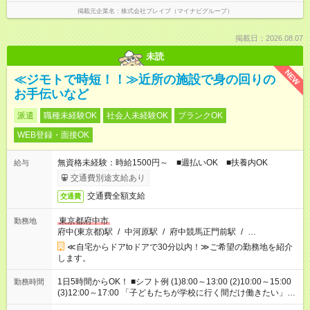
掲載元企業名
株式会社ブレイブ（マイナビグループ）
掲載日：2026.08.07
未読
NEW
≪ジモトで時短！！≫近所の施設で身の回りの
お手伝いなど
派遣
職種未経験OK
社会人未経験OK
ブランクOK
WEB登録・面接OK
無資格未経験：時給1500円～ ■週払いOK ■扶養内OK
給与
交通費別途支給あり
交通費全額支給
交通費
東京都府中市
勤務地
府中(東京都)駅
/
中河原駅
/
府中競馬正門前駅
/
…
≪自宅からドアtoドアで30分以内！≫ご希望の勤務地を紹介
します。
1日5時間からOK！ ■シフト例 (1)8:00～13:00 (2)10:00～15:00
勤務時間
(3)12:00～17:00 「子どもたちが学校に行く間だけ働きたい」
「余裕を持って夕飯の準備がしたい」 「午前中は働いて、午後