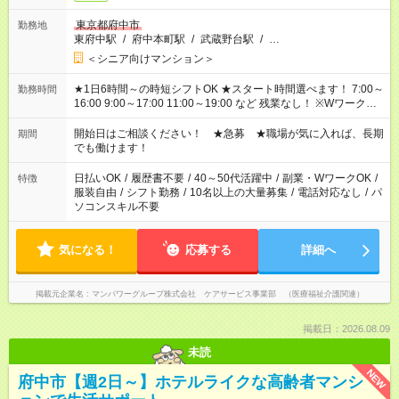
東京都府中市
勤務地
東府中駅
/
府中本町駅
/
武蔵野台駅
/
…
＜シニア向けマンション＞
★1日6時間～の時短シフトOK ★スタート時間選べます！ 7:00～
勤務時間
16:00 9:00～17:00 11:00～19:00 など 残業なし！ ※Wワークの
場合、他のお仕事と合わせ週40時間超の就業はご案内できませ
ん ※法令に基づき、週20時間以上勤務は社会保険への加入対象
開始日はご相談ください！ ★急募 ★職場が気に入れば、長期
期間
となります ※労働者派遣法（日雇い派遣の原則禁止）により、
でも働けます！
短時間・短期間の就業はご案内が難しい場合があります
日払いOK
/
履歴書不要
/
40～50代活躍中
/
副業・WワークOK
/
特徴
服装自由
/
シフト勤務
/
10名以上の大量募集
/
電話対応なし
/
パ
ソコンスキル不要
気になる！
応募する
詳細へ
掲載元企業名
マンパワーグループ株式会社 ケアサービス事業部 （医療福祉介護関連）
掲載日：2026.08.09
未読
NEW
府中市【週2日～】ホテルライクな高齢者マンシ