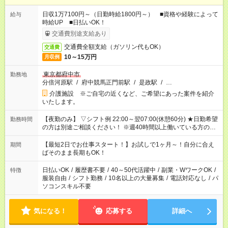
日収1万7100円～（日勤時給1800円～） ■資格や経験によって
給与
時給UP ■日払いOK！
交通費別途支給あり
交通費全額支給（ガソリン代もOK）
交通費
10～15万円
月収例
東京都府中市
勤務地
分倍河原駅
/
府中競馬正門前駅
/
是政駅
/
…
介護施設 ※ご自宅の近くなど、ご希望にあった案件を紹介
いたします。
【夜勤のみ】 ▽シフト例 22:00～翌07:00(休憩60分) ★日勤希望
勤務時間
の方は別途ご相談ください！ ※週40時間以上働いている方のW
ワークはNG
【最短2日でお仕事スタート！】お試しで1ヶ月～！自分に合え
期間
ばそのまま長期もOK！
日払いOK
/
履歴書不要
/
40～50代活躍中
/
副業・WワークOK
/
特徴
服装自由
/
シフト勤務
/
10名以上の大量募集
/
電話対応なし
/
パ
ソコンスキル不要
気になる！
応募する
詳細へ