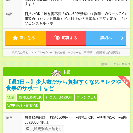
間以上勤務は社会保険への加入対象となります ※労働者派遣法
ます！
（日雇い派遣の原則禁止）により、短時間・短期間の就業はご
案内が難しい場合があります
日払いOK
/
履歴書不要
/
40～50代活躍中
/
副業・WワークOK
/
特徴
服装自由
/
シフト勤務
/
10名以上の大量募集
/
電話対応なし
/
パ
ソコンスキル不要
気になる！
応募する
詳細へ
掲載元企業名
マンパワーグループ株式会社 ケアサービス事業部 （医療福祉介護関連）
掲載日：2026.08.09
未読
NEW
【週3日～】少人数だから負担すくなめ＊レクや
食事のサポートなど
派遣
職種未経験OK
社会人未経験OK
ブランクOK
WEB登録・面接OK
無資格未経験：時給1500円～ ■週払いOK ■扶養内OK ■日収
給与
1万2000円以上
交通費別途支給あり