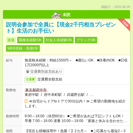
掲載日：2026.08.09
未読
NEW
説明会参加で全員に【現金2千円相当プレゼン
ト】生活のお手伝い
派遣
職種未経験OK
社会人未経験OK
ブランクOK
WEB登録・面接OK
無資格未経験：時給1500円～ ■週払いOK ■扶養内OK ■日収
給与
1万2000円以上
交通費別途支給あり
交通費全額支給
交通費
東京都府中市
勤務地
東府中駅
/
府中本町駅
/
武蔵野台駅
/
…
≪自宅からドアtoドアで30分以内！≫ご希望の勤務地を紹介
します。
9:00～18:00（休憩60分） ■ご希望があれば下記シフトもOK！
勤務時間
早番 7:00～16:00 遅番 10:00～19:00 「家族と休みを合わせた
い」 「余裕を持って夕飯の準備がしたい」 「できれば残業はし
たくない」 など、ご希望を教えてくださいね。 ※Wワーク希望
【現在も積極採用中！急募！】2カ月～ ■ご応募から最短2～3
期間