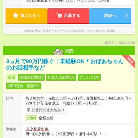
上の大量募集
/
電話対応なし
/
パソコンスキル不要
気になる！
応募する
詳細へ
掲載元企業名
日研トータルソーシング株式会社 メディカルケア事業部
掲載日：2026.08.09
未読
NEW
3ヵ月で80万円稼ぐ！未経験OK＊おばあちゃん
のお話相手など
派遣
職種未経験OK
社会人未経験OK
ブランクOK
WEB登録・面接OK
無資格の方：時給1530円～1912円 / 介護福祉士：時給1830円～
給与
2287円 / 初任者以上：時給1730円～2162円
交通費別途支給あり
全額支給
交通費
東京都府中市
勤務地
府中(東京都)駅
/
分倍河原駅
/
府中本町駅
/
…