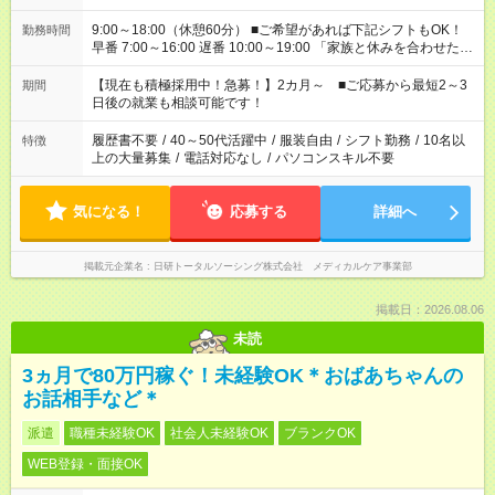
9:00～18:00（休憩60分） ■ご希望があれば下記シフトもOK！
勤務時間
早番 7:00～16:00 遅番 10:00～19:00 「家族と休みを合わせた
い」 「余裕を持って夕飯の準備がしたい」 「できれば残業はし
たくない」 など、ご希望を教えてくださいね。 ※Wワーク希望
【現在も積極採用中！急募！】2カ月～ ■ご応募から最短2～3
期間
の方へ 今ご覧のお仕事で希望する勤務時間と、もう1つのお仕事
日後の就業も相談可能です！
の勤務時間。 合計で週40時間を超える場合は応募できません。
履歴書不要
/
40～50代活躍中
/
服装自由
/
シフト勤務
/
10名以
特徴
上の大量募集
/
電話対応なし
/
パソコンスキル不要
気になる！
応募する
詳細へ
掲載元企業名
日研トータルソーシング株式会社 メディカルケア事業部
掲載日：2026.08.06
未読
3ヵ月で80万円稼ぐ！未経験OK＊おばあちゃんの
お話相手など＊
派遣
職種未経験OK
社会人未経験OK
ブランクOK
WEB登録・面接OK