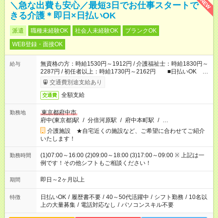
NEW
＼急な出費も安心／最短3日でお仕事スタートで
きる介護＊即日×日払いOK
派遣
職種未経験OK
社会人未経験OK
ブランクOK
WEB登録・面接OK
無資格の方：時給1530円～1912円 / 介護福祉士：時給1830円～
給与
2287円 / 初任者以上：時給1730円～2162円 ■日払いOK ■
日収例：1万2240円（時給1530円×8h）
交通費別途支給あり
全額支給
交通費
東京都府中市
勤務地
府中(東京都)駅
/
分倍河原駅
/
府中本町駅
/
…
介護施設 ★自宅近くの施設など、ご希望に合わせてご紹介
いたします！
(1)07:00～16:00 (2)09:00～18:00 (3)17:00～09:00 ※ 上記は一
勤務時間
例です！その他シフトもご相談ください！
即日～2ヶ月以上
期間
日払いOK
/
履歴書不要
/
40～50代活躍中
/
シフト勤務
/
10名以
特徴
上の大量募集
/
電話対応なし
/
パソコンスキル不要