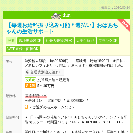
掲載日：2026.08.10
未読
NEW
【毎週お給料振り込み可能＊週払い】おばあち
ゃんの生活サポート
派遣
職種未経験OK
社会人未経験OK
大学生歓迎
ブランクOK
WEB登録・面接OK
無資格未経験：時給1600円～ 経験者：時給1800円～★日払い
給与
／週払い制度あり（月払いも選べます）※稼働開始時は手続き完
了次第のお支払いとなります。
交通費別途支給あり
交通費支給※規定有
交通費
5～10万円
月収例
東京都府中市
勤務地
分倍河原駅
/
北府中駅
/
多磨霊園駅
/
…
＜ご近所の老人ホームなど＞
★1日6時間～の時短シフトOK ★もちろんフルタイムシフトも可
勤務時間
能 ★スタート時間選べます 7:00～16:00 9:00～18:00 11:00～
20:00 など 残業なし！ ※Wワークの場合、他のお仕事と合わせ
週40時間超の就業はご案内できません ※法令に基づき、週20時
開始日はご相談ください！ ★職場が気に入れば、長期でも働け
期間