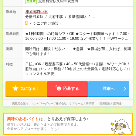
交通費全額支給※規定有
交通費
東京都府中市
勤務地
分倍河原駅
/
北府中駅
/
多磨霊園駅
/
…
＜シニア向け施設＞
★1日6時間～の時短シフトOK ★スタート時間選べます！ 7:00～
勤務時間
16:00 9:00～17:00 11:00～19:00 など 残業なし！ ※Wワークの
場合、他のお仕事と合わせ週40時間超の就業はご案内できませ
ん ※法令に基づき、週20時間以上勤務は社会保険への加入対象
開始日はご相談ください！ ★急募 ★職場が気に入れば、長期
期間
となります ※労働者派遣法（日雇い派遣の原則禁止）により、
でも働けます！
短時間・短期間の就業はご案内が難しい場合があります
日払いOK
/
履歴書不要
/
40～50代活躍中
/
副業・WワークOK
/
特徴
服装自由
/
シフト勤務
/
10名以上の大量募集
/
電話対応なし
/
パ
ソコンスキル不要
気になる！
応募する
詳細へ
掲載元企業名
マンパワーグループ株式会社 ケアサービス事業部 （医療福祉介護関連）
興味のあるバイト
は、とりあえず保存しよう♪
保存した求人は、後からまとめて応募できるよ。
企業からアプローチが届くことも！