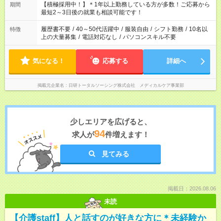
はプライベートの時間にしたい」 など、ご希望を教えてくださ
【積極採用中！】＊1年以上勤務している方が多数！ご応募から
期間
いね。 ※Wワーク希望の方へ 今ご覧のお仕事で希望する勤務時
最短2～3日後の就業も相談可能です！
間と、もう1つのお仕事の勤務時間。 合計で週40時間を超える
場合は応募できません。
履歴書不要
/
40～50代活躍中
/
服装自由
/
シフト勤務
/
10名以
特徴
上の大量募集
/
電話対応なし
/
パソコンスキル不要
気になる！
応募する
詳細へ
掲載元企業名
日研トータルソーシング株式会社 メディカルケア事業部
少しエリアを広げると、
94
求人が
件増えます！
見てみる
掲載日：2026.08.06
未読
【介護staff】人と話すのが好きな方に＊未経験か