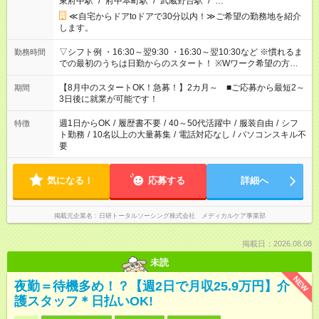
東府中駅
/
府中本町駅
/
武蔵野台駅
/
…
≪自宅からドアtoドアで30分以内！≫ご希望の勤務地を紹介
します。
▽シフト例 ・16:30～翌9:30 ・16:30～翌10:30など ※慣れるま
勤務時間
での最初のうちは日勤からのスタート！ ※Wワーク希望の方へ
今ご覧のお仕事で希望する勤務時間と、もう1つのお仕事の勤務
時間。 合計で週40時間を超える場合は応募できません。
【8月中のスタートOK！急募！】2カ月～ ■ご応募から最短2～
期間
3日後に就業が可能です！
週1日からOK
/
履歴書不要
/
40～50代活躍中
/
服装自由
/
シフ
特徴
ト勤務
/
10名以上の大量募集
/
電話対応なし
/
パソコンスキル不
要
気になる！
応募する
詳細へ
掲載元企業名
日研トータルソーシング株式会社 メディカルケア事業部
掲載日：2026.08.08
未読
NEW
夜勤＝待機多め！？【週2日で月収25.9万円】介
護スタッフ＊日払いOK!