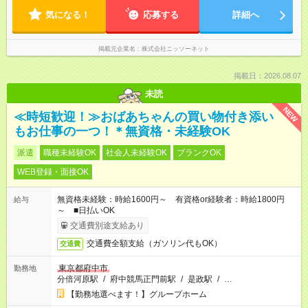
気になる！
応募する
詳細へ
掲載元企業名
株式会社ニッソーネット
掲載日：2026.08.07
未読
NEW
≪時短歓迎！≫おばあちゃんの買い物付き添い
もお仕事の一つ！＊無資格・未経験OK
派遣
職種未経験OK
社会人未経験OK
ブランクOK
WEB登録・面接OK
無資格未経験：時給1600円～ 有資格or経験者：時給1800円
給与
～ ■日払いOK
交通費別途支給あり
交通費全額支給（ガソリン代もOK）
交通費
東京都府中市
勤務地
分倍河原駅
/
府中競馬正門前駅
/
是政駅
/
…
【勤務地選べます！】グループホーム