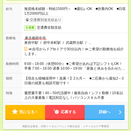
無資格未経験：時給1500円～ ■週払いOK ■扶養内OK ■日収
給与
1万2000円以上
交通費別途支給あり
交通費全額支給
交通費
東京都府中市
勤務地
東府中駅
/
府中本町駅
/
武蔵野台駅
/
…
≪自宅からドアtoドアで30分以内！≫ご希望の勤務地を紹介
します。
9:00～18:00（休憩60分） ■ご希望があれば下記シフトもOK！
勤務時間
早番 7:00～16:00 遅番 10:00～19:00 「家族と休みを合わせた
い」 「余裕を持って夕飯の準備がしたい」 「できれば残業はし
たくない」 など、ご希望を教えてくださいね。 ※Wワーク希望
【現在も積極採用中！急募！】2カ月～ ■ご応募から最短2～3
期間
の方へ 今ご覧のお仕事で希望する勤務時間と、もう1つのお仕事
日後の就業も相談可能です！
の勤務時間。 合計で週40時間を超える場合は応募できません。
履歴書不要
/
40～50代活躍中
/
服装自由
/
シフト勤務
/
10名以
特徴
上の大量募集
/
電話対応なし
/
パソコンスキル不要
気になる！
応募する
詳細へ
掲載元企業名
日研トータルソーシング株式会社 メディカルケア事業部