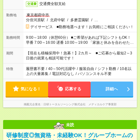
交通費全額支給
交通費
東京都府中市
勤務地
分倍河原駅
/
北府中駅
/
多磨霊園駅
/
…
デイサービス ■勤務地選べます！お気軽にご相談ください！
9:00～18:00（休憩60分） ■ご希望があれば下記シフトもOK！
勤務時間
早番 7:00～16:00 遅番 10:00～19:00 「家族と休みを合わせた
い」 「余裕を持って夕飯の準備がしたい」 「できれば残業はし
たくない」 など、ご希望を教えてくださいね。 ※Wワーク希望
【現在も積極採用中！急募！】2カ月～ ■ご応募から最短2～3
期間
の方へ 今ご覧のお仕事で希望する勤務時間と、もう1つのお仕事
日後の就業も相談可能です！
の勤務時間。 合計で週40時間を超える場合は応募できません。
履歴書不要
/
40～50代活躍中
/
服装自由
/
シフト勤務
/
10名以
特徴
上の大量募集
/
電話対応なし
/
パソコンスキル不要
気になる！
応募する
詳細へ
掲載元企業名
日研トータルソーシング株式会社 メディカルケア事業部
未読
研修制度◎無資格・未経験OK！グループホームの