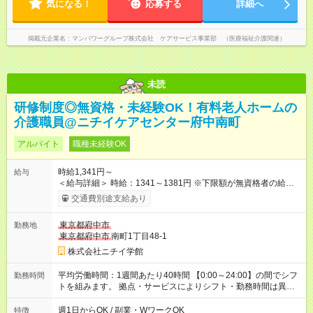
気になる！
応募する
詳細へ
掲載元企業名
マンパワーグループ株式会社 ケアサービス事業部 （医療福祉介護関連）
未読
研修制度◎無資格・未経験OK！有料老人ホームの
介護職員@ニチイケアセンター府中南町
アルバイト
職種未経験OK
時給1,341円～
給与
＜給与詳細＞ 時給：1341～1381円 ※下限額が無資格者の給与
です。 【試用期間】試用期間あり 試用期間の長さ：3ヶ月 雇用
交通費別途支給あり
形態、給与は本採用時と同じです。
東京都府中市
勤務地
東京都府中市
南町1丁目48-1
株式会社ニチイ学館
平均労働時間：1週間あたり40時間 【0:00～24:00】の間でシフ
勤務時間
トを組みます。 拠点・サービスによりシフト・勤務時間は異な
ります。 ＜シフト例＞ 早番：7:30～16:30 日勤：9:00～18:00
遅番：11:00～20:00 夜勤：16:30～翌9:30 ※上記は一例です。
週1日からOK / 副業・WワークOK
特徴