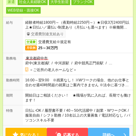
派遣
社会人未経験OK
大学生歓迎
ブランクOK
WEB登録・面接OK
経験者時給1800円～（夜勤時給2250円～）★日収3万2400円以
給与
上★日払い／週払い制度あり（月払いも選べます）※稼働開始時
は手続き完了次第のお支払いとなります。
交通費別途支給あり
交通費支給※規定有
交通費
25～30万円
月収例
東京都府中市
勤務地
府中(東京都)駅
/
中河原駅
/
府中競馬正門前駅
/
…
＜ご近所の老人ホームなど＞
16:00～翌9:00 ※残業なし！ ※Wワークの場合、他のお仕事と
勤務時間
合わせ週40時間超の就業はご案内できません ※法令に基づき、
週20時間以上勤務は社会保険への加入対象となります ※労働者
派遣法（日雇い派遣の原則禁止）により、短時間・短期間の就
開始日はご相談ください！ ★職場が気に入れば、長期でも働け
期間
業はご案内が難しい場合があります
ます！
日払いOK
/
履歴書不要
/
40～50代活躍中
/
副業・WワークOK
/
特徴
服装自由
/
シフト勤務
/
10名以上の大量募集
/
電話対応なし
/
パ
ソコンスキル不要
気になる！
応募する
詳細へ