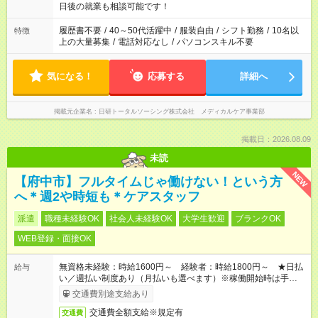
の方へ 今ご覧のお仕事で希望する勤務時間と、もう1つのお仕事
日後の就業も相談可能です！
の勤務時間。 合計で週40時間を超える場合は応募できません。
履歴書不要
/
40～50代活躍中
/
服装自由
/
シフト勤務
/
10名以
特徴
上の大量募集
/
電話対応なし
/
パソコンスキル不要
気になる！
応募する
詳細へ
掲載元企業名
日研トータルソーシング株式会社 メディカルケア事業部
掲載日：2026.08.09
未読
NEW
【府中市】フルタイムじゃ働けない！という方
へ＊週2や時短も＊ケアスタッフ
派遣
職種未経験OK
社会人未経験OK
大学生歓迎
ブランクOK
WEB登録・面接OK
無資格未経験：時給1600円～ 経験者：時給1800円～ ★日払
給与
い／週払い制度あり（月払いも選べます）※稼働開始時は手続き
完了次第のお支払いとなります。
交通費別途支給あり
交通費全額支給※規定有
交通費