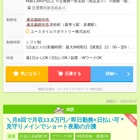
時給1,880円以上 ※交通費一部支給（既定あり） ※経験・能力を
考慮して決定します 【収入例】 週1回勤務の場合：1,880円×8時
交通費別途支給あり
間×4回=6万0,160円 週3回勤務の場合：1,880円×8時間×12回
=18万0,480円 【試用期間】試用期間あり 試用期間の長さ：2ヶ
東京都府中市
勤務地
月 ※ 雇用形態と給与に、本採用時と異なる部分があります。 雇
東京都府中市
若松町（最寄り駅：多磨駅）
用形態：本採用時と同じです。 給与：時給 1,660円以上
ユースタイルラボラトリー株式会社
シフト制
勤務時間
1日あたりの実働時間：最大8時間/日 【夜勤】 22：00～翌9：
00 ※週1日～OK ／ 夜勤専従 ＊＊ 勤務時間例 ＊＊ ■22時か
ら翌7時 ■23時から翌8時 ■24時から翌9時 など ※上記の時間
週1日からOK / 日払いOK / 副業・WワークOK
特徴
内で8時間勤務（休憩1時間）ご利用者様により、時間は異なり
ます。 ※曜日固定（毎週同じ曜日での勤務となります）
気になる！
応募する
詳細へ
掲載元企業名
ユースタイルラボラトリー株式会社
掲載日：2026.08.07
未読
NEW
＼月8回で月収13.6万円／即日勤務×日払い可＊
見守りメインでショート夜勤の介護
派遣
社会人未経験OK
ブランクOK
WEB登録・面接OK