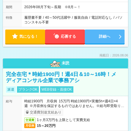
2026年08月下旬～長期 ※8月～！
期間
履歴書不要
/
40～50代活躍中
/
服装自由
/
電話対応なし
/
パソ
特徴
コンスキル不要
気になる！
応募する
詳細へ
掲載日：2026.08.06
未読
完全在宅＊時給1900円！週4日＆10～16時！メ
ディアコンサル企業で事務アシ
派遣
ブランクOK
WEB登録・面接OK
時給1900円 月収例 15万円 時給1900円×実働5h×週4日×4
給与
週 ※月収例を保証するものではありません。※給与即受取りサ
ービス利用可（利用条件有）
交通費別途支給あり
1ヶ月3万円を上限として実費支給
交通費
15～20万円
月収例