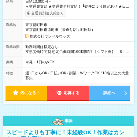
日給13,000円～
給与
＋交通費支給 ★交通費全額支給！ ┗案件により規定あり ★日払
いOK！（規定あり） ┗働いたその日に現金GET♪ お仕事後はコ
交通費別途支給あり
ンビニATMから 日払い分を引き落とせます！ 【試用期間】試
用期間なし
東京都町田市
勤務地
東京都町田市原町田（最寄り駅：町田駅）
株式会社ワンベルウッズ
勤務時間は指定なし
勤務時間
変形労働時間制 想定労働時間160時間/月 【シフト例】 ・8：00
～21：00
単発・1日のみOK
期間
週1日からOK / 日払いOK / 副業・WワークOK / 10名以上の大量
特徴
募集
気になる！
応募する
詳細へ
未読
スピードよりも丁寧に！未経験OK！作業はカン