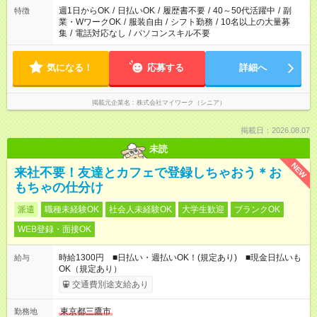
週1日からOK
/
日払いOK
/
履歴書不要
/
40～50代活躍中
/
副
特徴
業・WワークOK
/
服装自由
/
シフト勤務
/
10名以上の大量募
集
/
電話対応なし
/
パソコンスキル不要
気になる！
応募する
詳細へ
掲載元企業名
株式会社マイワーク（シニア）
掲載日：2026.08.07
未読
NEW
来社不要！友達とカフェで登録しちゃおう＊お
もちゃの仕分け
派遣
職種未経験OK
社会人未経験OK
大学生歓迎
ブランクOK
WEB登録・面接OK
時給1300円 ■日払い・週払いOK！(規定あり) ■現金日払いも
給与
OK（規定あり）
交通費別途支給あり
東京都三鷹市
勤務地