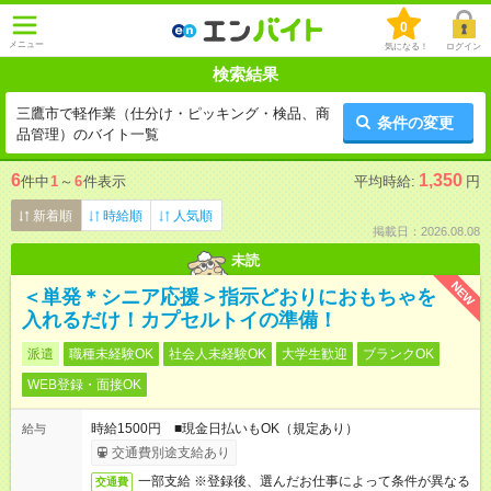
0
メニュー
気になる！
ログイン
検索結果
三鷹市で軽作業（仕分け・ピッキング・検品、商
条件の変更
品管理）のバイト一覧
6
1,350
件中
1
～
6
件表示
平均時給:
円
新着順
時給順
人気順
掲載日：2026.08.08
未読
NEW
＜単発＊シニア応援＞指示どおりにおもちゃを
入れるだけ！カプセルトイの準備！
派遣
職種未経験OK
社会人未経験OK
大学生歓迎
ブランクOK
WEB登録・面接OK
時給1500円 ■現金日払いもOK（規定あり）
給与
交通費別途支給あり
一部支給 ※登録後、選んだお仕事によって条件が異なる
交通費