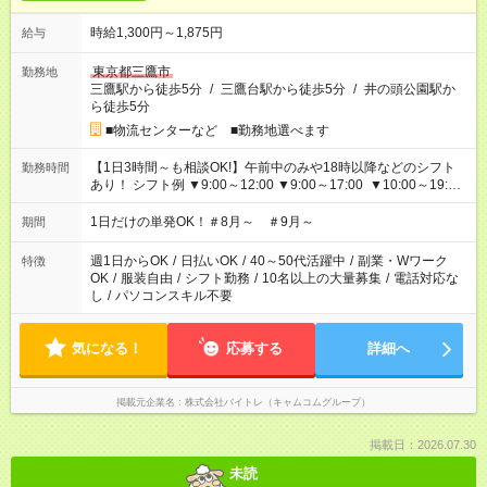
時給1,300円～1,875円
給与
東京都三鷹市
勤務地
三鷹駅から徒歩5分
/
三鷹台駅から徒歩5分
/
井の頭公園駅か
ら徒歩5分
■物流センターなど ■勤務地選べます
【1日3時間～も相談OK!】午前中のみや18時以降などのシフト
勤務時間
あり！ シフト例 ▼9:00～12:00 ▼9:00～17:00 ▼10:00～19:00
▼18:00～21:00
1日だけの単発OK！＃8月～ ＃9月～
期間
週1日からOK
/
日払いOK
/
40～50代活躍中
/
副業・Wワーク
特徴
OK
/
服装自由
/
シフト勤務
/
10名以上の大量募集
/
電話対応な
し
/
パソコンスキル不要
気になる！
応募する
詳細へ
掲載元企業名
株式会社バイトレ（キャムコムグループ）
掲載日：2026.07.30
未読