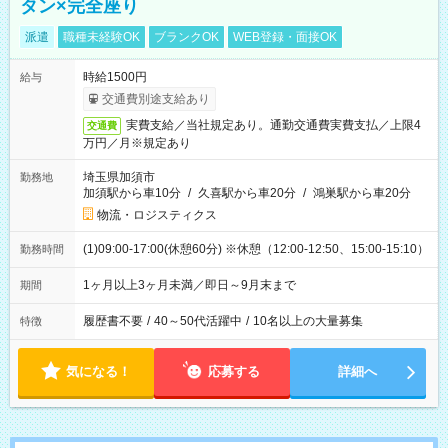
タン×完全座り
派遣
職種未経験OK
ブランクOK
WEB登録・面接OK
時給1500円
給与
交通費別途支給あり
実費支給／当社規定あり。通勤交通費実費支払／上限4
交通費
万円／月※規定あり
埼玉県加須市
勤務地
加須駅から車10分
/
久喜駅から車20分
/
鴻巣駅から車20分
物流・ロジスティクス
(1)09:00-17:00(休憩60分) ※休憩（12:00-12:50、15:00-15:10）
勤務時間
1ヶ月以上3ヶ月未満／即日～9月末まで
期間
履歴書不要
/
40～50代活躍中
/
10名以上の大量募集
特徴
気になる！
応募する
詳細へ