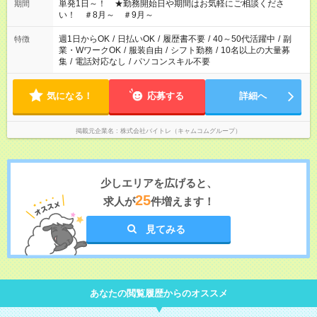
単発1日～！ ★勤務開始日や期間はお気軽にご相談くださ
期間
い！ ＃8月～ ＃9月～
週1日からOK
/
日払いOK
/
履歴書不要
/
40～50代活躍中
/
副
特徴
業・WワークOK
/
服装自由
/
シフト勤務
/
10名以上の大量募
集
/
電話対応なし
/
パソコンスキル不要
気になる！
応募する
詳細へ
掲載元企業名
株式会社バイトレ（キャムコムグループ）
少しエリアを広げると、
25
求人が
件増えます！
見てみる
あなたの閲覧履歴からのオススメ