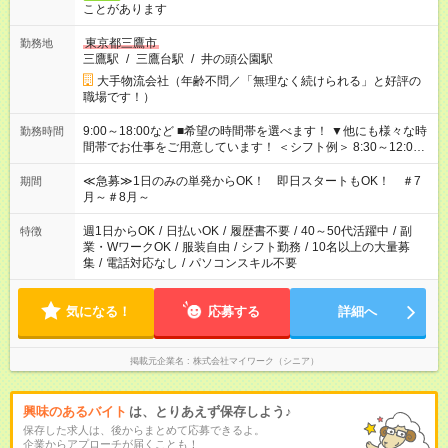
ことがあります
東京都三鷹市
勤務地
三鷹駅
/
三鷹台駅
/
井の頭公園駅
大手物流会社（年齢不問／「無理なく続けられる」と好評の
職場です！）
9:00～18:00など ■希望の時間帯を選べます！ ▼他にも様々な時
勤務時間
間帯でお仕事をご用意しています！ ＜シフト例＞ 8:30～12:00
17:00～22:00 13:00～22:00 22:00～翌6:00 など
≪急募≫1日のみの単発からOK！ 即日スタートもOK！ ＃7
期間
月～＃8月～
週1日からOK
/
日払いOK
/
履歴書不要
/
40～50代活躍中
/
副
特徴
業・WワークOK
/
服装自由
/
シフト勤務
/
10名以上の大量募
集
/
電話対応なし
/
パソコンスキル不要
気になる！
応募する
詳細へ
掲載元企業名
株式会社マイワーク（シニア）
興味のあるバイト
は、とりあえず保存しよう♪
保存した求人は、後からまとめて応募できるよ。
企業からアプローチが届くことも！