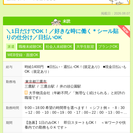
掲載日：2026.08.07
未読
NEW
＼1日だけでOK！／好きな時に働く＊シール貼
りの仕分け／日払いOK
派遣
職種未経験OK
社会人未経験OK
大学生歓迎
ブランクOK
WEB登録・面接OK
時給1400円 ■日払い・週払いOK！(規定あり) ■現金日払いも
給与
OK（規定あり）
東京都三鷹市
勤務地
三鷹駅
/
三鷹台駅
/
井の頭公園駅
大手物流会社（年齢不問／「無理なく続けられる」と好評の
職場です）
9:00～18:00 希望の時間帯を選べます！ ＜シフト例＞ ・8：30
勤務時間
～12：00 ・10：00～19：00 ・17：00～22：00 ・13：00～
22：00 ・22：00～翌6：00 など
【急募】1日のみOK！ 即日スタートもOK！ ＜Ｗワークや扶
期間
養内での勤務もＯＫです＞