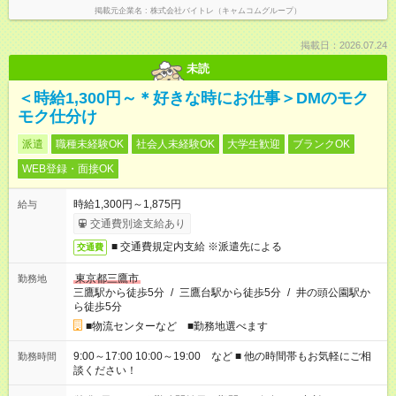
掲載元企業名
株式会社バイトレ（キャムコムグループ）
掲載日：2026.07.24
未読
＜時給1,300円～＊好きな時にお仕事＞DMのモク
モク仕分け
派遣
職種未経験OK
社会人未経験OK
大学生歓迎
ブランクOK
WEB登録・面接OK
時給1,300円～1,875円
給与
交通費別途支給あり
■ 交通費規定内支給 ※派遣先による
交通費
東京都三鷹市
勤務地
三鷹駅から徒歩5分
/
三鷹台駅から徒歩5分
/
井の頭公園駅か
ら徒歩5分
■物流センターなど ■勤務地選べます
9:00～17:00 10:00～19:00 など ■ 他の時間帯もお気軽にご相
勤務時間
談ください！