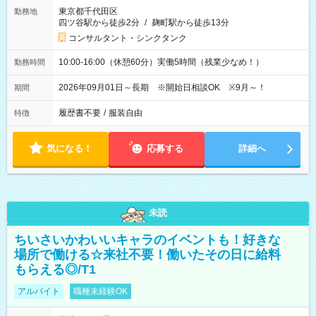
東京都千代田区
勤務地
四ツ谷駅から徒歩2分
/
麹町駅から徒歩13分
コンサルタント・シンクタンク
10:00-16:00（休憩60分）実働5時間（残業少なめ！）
勤務時間
2026年09月01日～長期 ※開始日相談OK ※9月～！
期間
履歴書不要
/
服装自由
特徴
気になる！
応募する
詳細へ
未読
ちいさいかわいいキャラのイベントも！好きな
場所で働ける☆来社不要！働いたその日に給料
もらえる◎/T1
アルバイト
職種未経験OK