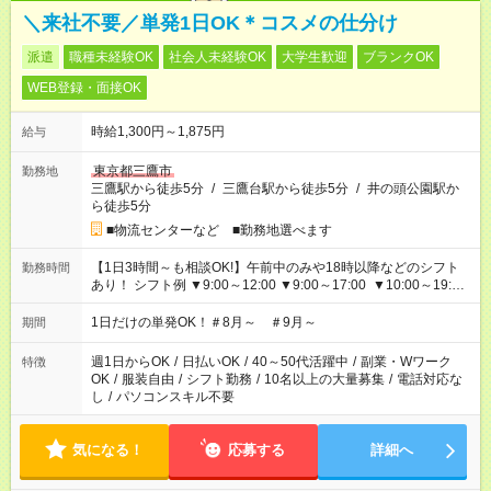
＼来社不要／単発1日OK＊コスメの仕分け
派遣
職種未経験OK
社会人未経験OK
大学生歓迎
ブランクOK
WEB登録・面接OK
時給1,300円～1,875円
給与
東京都三鷹市
勤務地
三鷹駅から徒歩5分
/
三鷹台駅から徒歩5分
/
井の頭公園駅か
ら徒歩5分
■物流センターなど ■勤務地選べます
【1日3時間～も相談OK!】午前中のみや18時以降などのシフト
勤務時間
あり！ シフト例 ▼9:00～12:00 ▼9:00～17:00 ▼10:00～19:00
▼18:00～21:00
1日だけの単発OK！＃8月～ ＃9月～
期間
週1日からOK
/
日払いOK
/
40～50代活躍中
/
副業・Wワーク
特徴
OK
/
服装自由
/
シフト勤務
/
10名以上の大量募集
/
電話対応な
し
/
パソコンスキル不要
気になる！
応募する
詳細へ