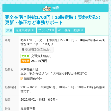
掲載日：2026.08.07
未読
完全在宅＊時給1700円！16時定時！契約状況の
更新・修正など事務サポート
派遣
職種未経験OK
ブランクOK
WEB登録・面接OK
時給1700円＋交 【月収例】272,000円～ ■給与の前払いが可
給与
能な速払いサービスあり
交通費別途支給あり
交通費支給あり
交通費
25～30万円
月収例
東京都品川区
勤務地
五反田駅から徒歩7分
/
大崎広小路駅から徒歩5分
情報通信会社
9:00～16:00 ※休憩60分。10時～18時・10時～19時も相談可
勤務時間
能です。
2026/09/01～長期 ※9月～！
期間
履歴書不要
特徴