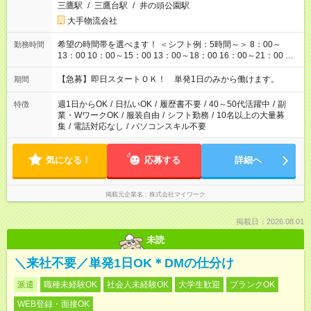
三鷹駅
/
三鷹台駅
/
井の頭公園駅
大手物流会社
希望の時間帯を選べます！ ＜シフト例：5時間～＞ 8：00～
勤務時間
13：00 10：00～15：00 13：00～18：00 16：00～21：00 ＜
シフト例：8時間～＞ ・10：00～19：00 ・13：00～22：00 ・
22：00～翌6：00 など！是非ご希望をお聞かせください！
【急募】即日スタートＯＫ！ 単発1日のみから働けます。
期間
週1日からOK
/
日払いOK
/
履歴書不要
/
40～50代活躍中
/
副
特徴
業・WワークOK
/
服装自由
/
シフト勤務
/
10名以上の大量募
集
/
電話対応なし
/
パソコンスキル不要
気になる！
応募する
詳細へ
掲載元企業名
株式会社マイワーク
掲載日：2026.08.01
未読
＼来社不要／単発1日OK＊DMの仕分け
派遣
職種未経験OK
社会人未経験OK
大学生歓迎
ブランクOK
WEB登録・面接OK