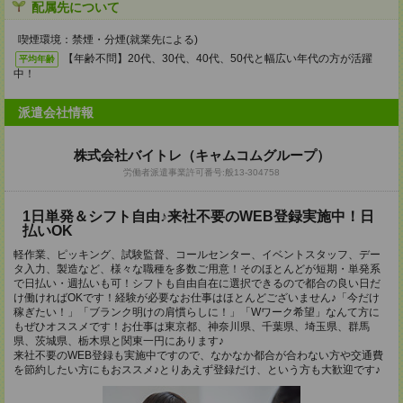
配属先について
喫煙環境：禁煙・分煙(就業先による)
【年齢不問】20代、30代、40代、50代と幅広い年代の方が活躍
平均年齢
中！
派遣会社情報
株式会社バイトレ（キャムコムグループ）
労働者派遣事業許可番号:般13-304758
1日単発＆シフト自由♪来社不要のWEB登録実施中！日
払いOK
軽作業、ピッキング、試験監督、コールセンター、イベントスタッフ、デー
タ入力、製造など、様々な職種を多数ご用意！そのほとんどが短期・単発系
で日払い・週払いも可！シフトも自由自在に選択できるので都合の良い日だ
け働ければOKです！経験が必要なお仕事はほとんどございません♪「今だけ
稼ぎたい！」「ブランク明けの肩慣らしに！」「Wワーク希望」なんて方に
もぜひオススメです！お仕事は東京都、神奈川県、千葉県、埼玉県、群馬
県、茨城県、栃木県と関東一円にあります♪
来社不要のWEB登録も実施中ですので、なかなか都合が合わない方や交通費
を節約したい方にもおススメ♪とりあえず登録だけ、という方も大歓迎です♪