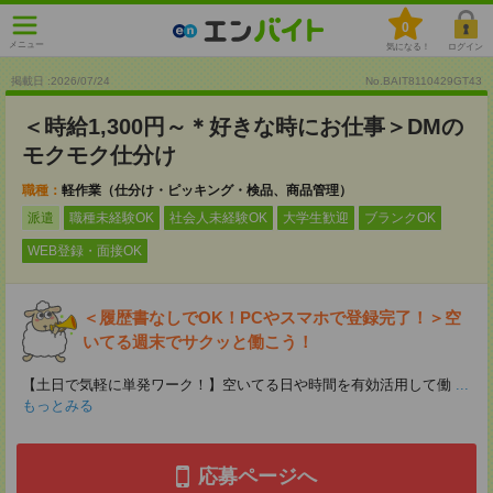
0
メニュー
気になる！
ログイン
掲載日 :2026
/
07
/
24
No.BAIT8110429GT43
＜時給1,300円～＊好きな時にお仕事＞DMの
モクモク仕分け
職種：
軽作業（仕分け・ピッキング・検品、商品管理）
派遣
職種未経験OK
社会人未経験OK
大学生歓迎
ブランクOK
WEB登録・面接OK
＜履歴書なしでOK！PCやスマホで登録完了！＞空
いてる週末でサクッと働こう！
【土日で気軽に単発ワーク！】空いてる日や時間を有効活用して働
...
もっとみる
応募ページへ