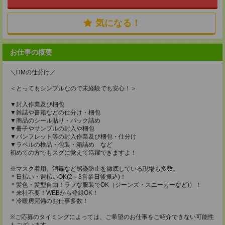
気になる！
お仕事の概要
＼DMの仕分け／
＜とってもシンプルなので未経験でも安心！＞
▼封入作業及び梱包
▼雑誌や書籍などの仕分け・梱包
▼商品のシール貼り・パック詰め
▼冊子やサンプルの封入や梱包
▼パンフレット等の封入作業及び梱包・仕分け
▼ラベルの検品・包装・箱詰め など
初めての方でもスグに覚えて活躍できますよ！
※マスク着用、消毒など感染防止を徹底している現場も多数。
＊日払い・週払いOK(2～3営業日後振込)！
＊髪色・髪型自由！ラフな服装でOK（ジーンズ・スニーカーなど)）！
＊来社不要！WEBから登録OK！
＊冷暖房完備のお仕事多数！
※ご応募のタイミングによっては、ご希望のお仕事をご紹介できない可能性