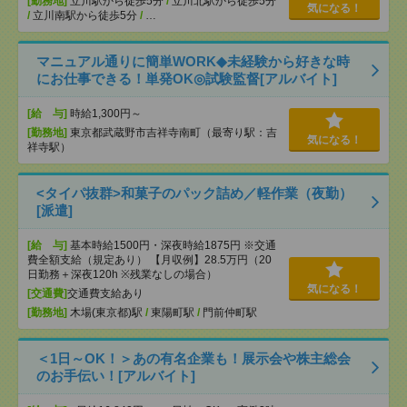
[勤務地]
立川駅から徒歩5分
/
立川北駅から徒歩5分
気になる！
/
立川南駅から徒歩5分
/
…
マニュアル通りに簡単WORK◆未経験から好きな時
にお仕事できる！単発OK◎試験監督[アルバイト]
[給 与]
時給1,300円～
[勤務地]
東京都武蔵野市吉祥寺南町（最寄り駅：吉
気になる！
祥寺駅）
<タイパ抜群>和菓子のパック詰め／軽作業（夜勤）
[派遣]
[給 与]
基本時給1500円・深夜時給1875円 ※交通
費全額支給（規定あり） 【月収例】28.5万円（20
日勤務＋深夜120h ※残業なしの場合）
気になる！
[交通費]
交通費支給あり
[勤務地]
木場(東京都)駅
/
東陽町駅
/
門前仲町駅
＜1日～OK！＞あの有名企業も！展示会や株主総会
のお手伝い！[アルバイト]