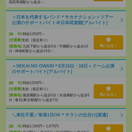
高田馬場駅から徒歩
/
…
＜日本を代表するバンド＊サカナクション＞ツアー
公演のサポートバイト＠日本武道館[アルバイト]
[給 与]
時給1250円～
[交通費]
支給（規定有り）
気になる！
[勤務地]
九段下駅から徒歩5分
/
竹橋駅から徒歩10
分
/
神保町駅から徒歩15分
/
…
＜SEKAI NO OWARI＊8月15日・16日＞ドーム公演
のサポートバイト[アルバイト]
[給 与]
時給1250円～
[交通費]
支給（規定有り）
気になる！
[勤務地]
後楽園駅から徒歩5分
/
水道橋駅から徒歩5
分
/
春日(東京都)駅から徒歩7分
＼来社不要／単発1日OK＊チラシの仕分け[派遣]
[給 与]
時給1,500円～1,875円