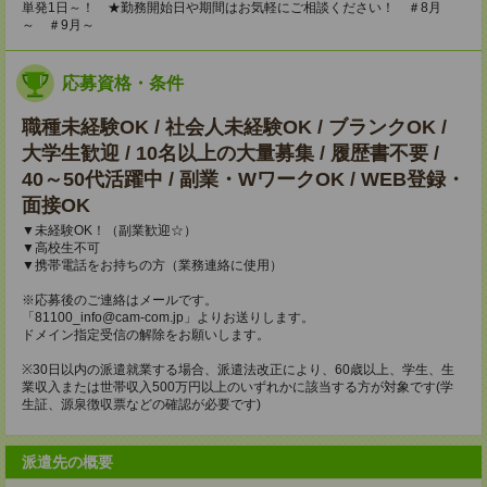
単発1日～！ ★勤務開始日や期間はお気軽にご相談ください！ ＃8月
～ ＃9月～
応募資格・条件
職種未経験OK / 社会人未経験OK / ブランクOK /
大学生歓迎 / 10名以上の大量募集 / 履歴書不要 /
40～50代活躍中 / 副業・WワークOK / WEB登録・
面接OK
▼未経験OK！（副業歓迎☆）
▼高校生不可
▼携帯電話をお持ちの方（業務連絡に使用）
※応募後のご連絡はメールです。
「81100_info@cam-com.jp」よりお送りします。
ドメイン指定受信の解除をお願いします。
※30日以内の派遣就業する場合、派遣法改正により、60歳以上、学生、生
業収入または世帯収入500万円以上のいずれかに該当する方が対象です(学
生証、源泉徴収票などの確認が必要です)
派遣先の概要