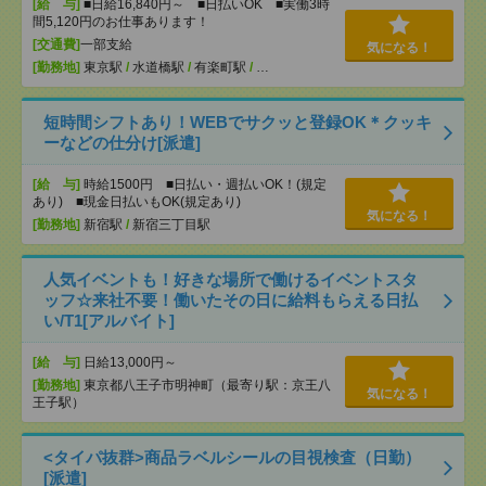
[給 与]
■日給16,840円～ ■日払いOK ■実働3時
間5,120円のお仕事あります！
[交通費]
一部支給
気になる！
[勤務地]
東京駅
/
水道橋駅
/
有楽町駅
/
…
短時間シフトあり！WEBでサクッと登録OK＊クッキ
ーなどの仕分け[派遣]
[給 与]
時給1500円 ■日払い・週払いOK！(規定
あり) ■現金日払いもOK(規定あり)
気になる！
[勤務地]
新宿駅
/
新宿三丁目駅
人気イベントも！好きな場所で働けるイベントスタ
ッフ☆来社不要！働いたその日に給料もらえる日払
い/T1[アルバイト]
[給 与]
日給13,000円～
[勤務地]
東京都八王子市明神町（最寄り駅：京王八
気になる！
王子駅）
<タイパ抜群>商品ラベルシールの目視検査（日勤）
[派遣]