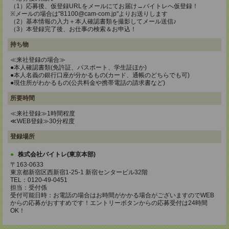
（1）応募後、仮登録URLをメールにてお届け→バイトレへ仮登録！
※メールの場合は"81100@cam-com.jp"よりお送りします
（2）基本情報の入力＋本人確認書類を撮影してメール送信♪
（3）本登録完了後、お仕事の検索＆お申込！
持ち物
≪来社登録の場合≫
●本人確認書類(免許証、パスポート、学生証ほか)
●本人名義の銀行口座が分かるもの(カード、通帳のどちらでも可)
●現住所がわかるもの(公共料金や携帯電話の請求書など)
所要時間
≪来社登録≫1時間程度
≪WEB登録≫30分程度
登録場所
株式会社バイトレ(東京本部)
〒163-0633
東京都新宿区西新宿1-25-1 新宿センタービル32階
TEL：0120-49-0451
担当：受付係
受付可能日時：お電話の場合はお時間がかかる場合がございますのでWEB
からの応募がおすすめです！エントリーボタンからの応募受付は24時間
OK！