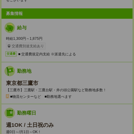
もございます
募集情報
給与
時給1,300円～1,875円
交通費別途支給あり
■ 交通費規定内支給 ※派遣先による
交通費
勤務地
東京都三鷹市
【三鷹市】三鷹駅・三鷹台駅・井の頭公園駅など勤務地多数！
■物流センターなど ■勤務地選べます
勤務曜日
週1OK / 土日祝のみ
週0日～/月1日～OK！