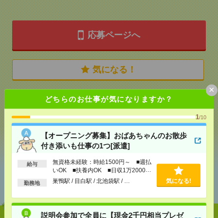
応募ページへ
気になる！
×
どちらのお仕事が気になりますか？
メール
LINE
で送る
で送る
1
/10
【オープニング募集】おばあちゃんのお散歩
シェア
ツイート
ブックマーク
付き添いも仕事の1つ[派遣]
無資格未経験：時給1500円～ ■週払
給与
いOK ■扶養内OK ■日収1万2000円
あなたの閲覧履歴からの
以上
巣鴨駅 / 目白駅 / 北池袋駅 / …
気になる!
おすすめ
勤務地
説明会参加で全員に【現金2千円相当プレゼ