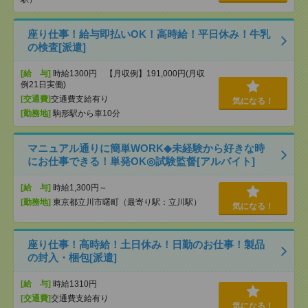
座り仕事！給与即払いOK！高時給！平日休み！牛乳
の検査[派遣]
[給 与]
時給1300円 【月収例】191,000円(月収
例21日実働)
[交通費]
交通費支給有り
気になる！
[勤務地]
駒形駅から車10分
マニュアル通りに簡単WORK◆未経験から好きな時
にお仕事できる！単発OK◎試験監督[アルバイト]
[給 与]
時給1,300円～
[勤務地]
東京都立川市曙町（最寄り駅：立川駅）
気になる！
座り仕事！高時給！土日休み！日勤のお仕事！製品
の封入・梱包[派遣]
[給 与]
時給1310円
[交通費]
交通費支給有り
気になる！