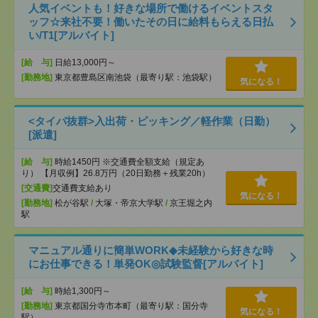
人気イベントも！好きな場所で働けるイベントスタ
ッフ☆来社不要！働いたその日に給料もらえる日払
い/T1[アルバイト]
[給 与]
日給13,000円～
[勤務地]
東京都豊島区南池袋（最寄り駅：池袋駅）
気になる！
<タイパ抜群>入出荷・ピッキング／軽作業（日勤）
[派遣]
[給 与]
時給1450円 ※交通費全額支給（規定あ
り） 【月収例】26.8万円（20日勤務＋残業20h）
[交通費]
交通費支給あり
気になる！
[勤務地]
松が谷駅
/
大塚・帝京大学駅
/
京王堀之内
駅
マニュアル通りに簡単WORK◆未経験から好きな時
にお仕事できる！単発OK◎試験監督[アルバイト]
[給 与]
時給1,300円～
[勤務地]
東京都国分寺市本町（最寄り駅：国分寺
気になる！
駅）