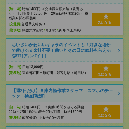
[給 与]
時給1400円 ※交通費全額支給（規定あ
り） 【月収例】25.0万円（20日勤務+残業20h） ※
残業時間の調整可
気になる！
[交通費]
交通費支給あり
[勤務地]
獨協大学前駅
/
草加駅
/
新田(埼玉県)駅
ちいさいかわいいキャラのイベントも！好きな場所
で働ける☆来社不要！働いたその日に給料もらえる
◎/T1[アルバイト]
[給 与]
日給13,000円～
[勤務地]
東京都町田市原町田（最寄り駅：町田駅）
気になる！
【週2日だけ】倉庫内軽作業スタッフ スマホのチェ
ック・検品[派遣]
[給 与]
時給1400円 ※実働8時間を超える勤務、
22時～翌5時勤務の場合25％割増：時給1750円
気になる！
[勤務地]
南船橋駅から徒歩10分程度