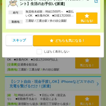
【オープニング募集】おばあちゃんのお散歩付き添
ント】生活のお手伝い[派遣]
いも仕事の1つ[派遣]
無資格未経験：時給1500円～ ■週払
給与
いOK ■扶養内OK ■日収1万2000円
[給 与]
無資格未経験：時給1500円～ ■週払い
以上
OK ■扶養内OK ■日収1万2000円以上
三鷹駅 / 三鷹台駅 / 井の頭公園駅
気になる!
勤務地
[交通費]
交通費全額支給
気になる！
[勤務地]
巣鴨駅
/
目白駅
/
北池袋駅
/
…
スキップ
どちらも気になる！
説明会参加で全員に【現金2千円相当プレゼント】生
活のお手伝い[派遣]
しばらく表示しない
[給 与]
無資格未経験：時給1500円～ ■週払い
OK ■扶養内OK ■日収1万2000円以上
[交通費]
交通費全額支給
気になる！
[勤務地]
三鷹駅
/
三鷹台駅
/
井の頭公園駅
【シフト自由・現金手渡しOK】iPhoneなどスマホの
充電を繋げるだけ！[派遣]
[給 与]
時給1414円～ ▼日払いOK（規定あ
り） ■初勤務手当あり ※規定による
[勤務地]
新宿駅から徒歩
/
新宿三丁目駅から徒歩
/
気になる！