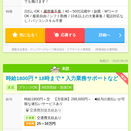
となります ※労働者派遣法（日雇い派遣の原則禁止）により、
でも働けます！
短時間・短期間の就業はご案内が難しい場合があります
日払いOK
/
履歴書不要
/
40～50代活躍中
/
副業・Wワーク
特徴
OK
/
服装自由
/
シフト勤務
/
10名以上の大量募集
/
電話対応な
し
/
パソコンスキル不要
気になる！
応募する
詳細へ
掲載元企業名
マンパワーグループ株式会社 ケアサービス事業部 （医療福祉介護関連）
掲載日：2026.08.05
未読
NEW
時給1800円＊18時まで＊入力業務サポートなど
派遣
ブランクOK
WEB登録・面接OK
時給1800円＋交 【月収例】288,000円～ ■給与の前払いが可
給与
能な速払いサービスあり
交通費別途支給あり
交通費支給あり
交通費
25～30万円
月収例