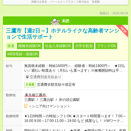
掲載元企業名
パーソルテンプスタッフ株式会社 首都圏
掲載日：2026.08.04
未読
NEW
三鷹市【週2日～】ホテルライクな高齢者マンシ
ョンで生活サポート
派遣
職種未経験OK
社会人未経験OK
大学生歓迎
ブランクOK
WEB登録・面接OK
無資格未経験：時給1600円～ 経験者：時給1800円～ ★日払
給与
い／週払い制度あり（月払いも選べます）※稼働開始時は手続き
完了次第のお支払いとなります。
交通費別途支給あり
交通費全額支給※規定有
交通費
東京都三鷹市
勤務地
三鷹駅
/
三鷹台駅
/
井の頭公園駅
＜シニア向けマンション＞
★1日6時間～の時短シフトOK ★スタート時間選べます！ 7:00～
勤務時間
16:00 9:00～17:00 11:00～19:00 など 残業なし！ ※Wワークの
場合、他のお仕事と合わせ週40時間超の就業はご案内できませ
ん ※法令に基づき、週20時間以上勤務は社会保険への加入対象
開始日はご相談ください！ ★急募 ★職場が気に入れば、長期
期間