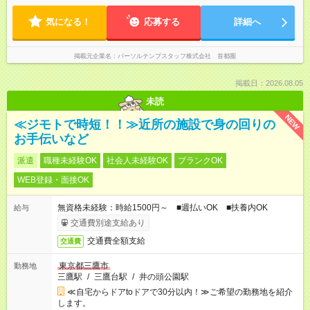
気になる！
応募する
詳細へ
掲載元企業名
パーソルテンプスタッフ株式会社 首都圏
掲載日：2026.08.05
未読
NEW
≪ジモトで時短！！≫近所の施設で身の回りの
お手伝いなど
派遣
職種未経験OK
社会人未経験OK
ブランクOK
WEB登録・面接OK
無資格未経験：時給1500円～ ■週払いOK ■扶養内OK
給与
交通費別途支給あり
交通費全額支給
交通費
東京都三鷹市
勤務地
三鷹駅
/
三鷹台駅
/
井の頭公園駅
≪自宅からドアtoドアで30分以内！≫ご希望の勤務地を紹介
します。