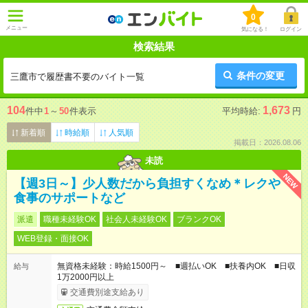
0
メニュー
気になる！
ログイン
検索結果
条件の変更
三鷹市で履歴書不要のバイト一覧
104
1,673
件中
1
～
50
件表示
平均時給:
円
新着順
時給順
人気順
掲載日：2026.08.06
未読
NEW
【週3日～】少人数だから負担すくなめ＊レクや
食事のサポートなど
派遣
職種未経験OK
社会人未経験OK
ブランクOK
WEB登録・面接OK
無資格未経験：時給1500円～ ■週払いOK ■扶養内OK ■日収
給与
1万2000円以上
交通費別途支給あり