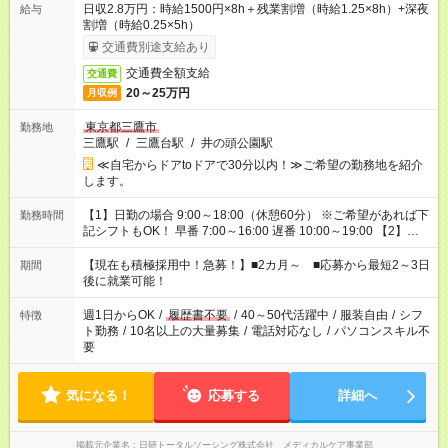
日収2.8万円：時給1500円×8h＋残業割増（時給1.25×8h）+深夜
給与
割増（時給0.25×5h）
交通費別途支給あり
交通費全額支給
交通費
20～25万円
月収例
東京都三鷹市
勤務地
三鷹駅
/
三鷹台駅
/
井の頭公園駅
≪自宅からドアtoドアで30分以内！≫ご希望の勤務地を紹介
します。
【1】日勤の場合 9:00～18:00（休憩60分） ※ご希望があれば下
勤務時間
記シフトもOK！ 早番 7:00～16:00 遅番 10:00～19:00 【2】夜
勤の場合 16:30～翌9:30 16:30～翌10:30など ※Wワーク希望の
方へ 今ご覧のお仕事で希望する勤務時間と、もう1つのお仕事の
【現在も積極採用中！急募！】■2カ月～ ■応募から最短2～3日
期間
勤務時間。 合計で週40時間を超える場合は応募できません。
後に就業可能！
週1日からOK
/
履歴書不要
/
40～50代活躍中
/
服装自由
/
シフ
特徴
ト勤務
/
10名以上の大量募集
/
電話対応なし
/
パソコンスキル不
要
気になる！
応募する
詳細へ
掲載元企業名
日研トータルソーシング株式会社 メディカルケア事業部