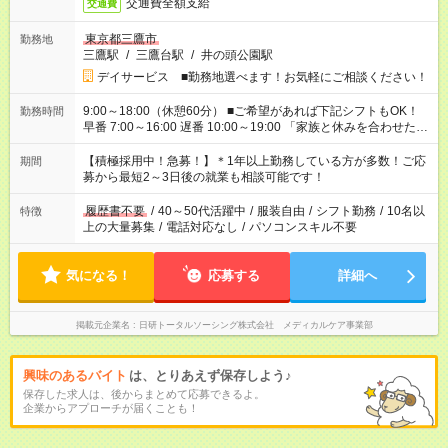
交通費全額支給
交通費
東京都三鷹市
勤務地
三鷹駅
/
三鷹台駅
/
井の頭公園駅
デイサービス ■勤務地選べます！お気軽にご相談ください！
9:00～18:00（休憩60分） ■ご希望があれば下記シフトもOK！
勤務時間
早番 7:00～16:00 遅番 10:00～19:00 「家族と休みを合わせた
い」 「余裕を持って夕飯の準備がしたい」 「できれば残業はし
たくない」 など、ご希望を教えてくださいね。 ※Wワーク希望
【積極採用中！急募！】＊1年以上勤務している方が多数！ご応
期間
の方へ 今ご覧のお仕事で希望する勤務時間と、もう1つのお仕事
募から最短2～3日後の就業も相談可能です！
の勤務時間。 合計で週40時間を超える場合は応募できません。
履歴書不要
/
40～50代活躍中
/
服装自由
/
シフト勤務
/
10名以
特徴
上の大量募集
/
電話対応なし
/
パソコンスキル不要
気になる！
応募する
詳細へ
掲載元企業名
日研トータルソーシング株式会社 メディカルケア事業部
興味のあるバイト
は、とりあえず保存しよう♪
保存した求人は、後からまとめて応募できるよ。
企業からアプローチが届くことも！