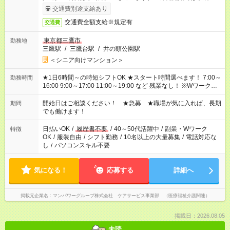
了次第のお支払いとなります。
交通費別途支給あり
交通費全額支給※規定有
交通費
東京都三鷹市
勤務地
三鷹駅
/
三鷹台駅
/
井の頭公園駅
＜シニア向けマンション＞
★1日6時間～の時短シフトOK ★スタート時間選べます！ 7:00～
勤務時間
16:00 9:00～17:00 11:00～19:00 など 残業なし！ ※Wワークの
場合、他のお仕事と合わせ週40時間超の就業はご案内できませ
ん ※法令に基づき、週20時間以上勤務は社会保険への加入対象
開始日はご相談ください！ ★急募 ★職場が気に入れば、長期
期間
となります ※労働者派遣法（日雇い派遣の原則禁止）により、
でも働けます！
短時間・短期間の就業はご案内が難しい場合があります
日払いOK
/
履歴書不要
/
40～50代活躍中
/
副業・Wワーク
特徴
OK
/
服装自由
/
シフト勤務
/
10名以上の大量募集
/
電話対応な
し
/
パソコンスキル不要
気になる！
応募する
詳細へ
掲載元企業名
マンパワーグループ株式会社 ケアサービス事業部 （医療福祉介護関連）
掲載日：2026.08.05
未読