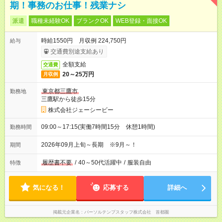
期！事務のお仕事！残業ナシ
派遣
職種未経験OK
ブランクOK
WEB登録・面接OK
時給1550円 月収例 224,750円
給与
交通費別途支給あり
全額支給
交通費
20～25万円
月収例
東京都三鷹市
勤務地
三鷹駅から徒歩15分
株式会社ジェーシービー
09:00～17:15(実働7時間15分 休憩1時間)
勤務時間
2026年09月上旬～長期 ※9月～！
期間
履歴書不要
/
40～50代活躍中
/
服装自由
特徴
気になる！
応募する
詳細へ
掲載元企業名
パーソルテンプスタッフ株式会社 首都圏