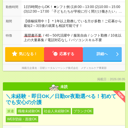
1日5時間からOK！ ■シフト例 (1)8:00～13:00 (2)10:00～15:00
勤務時間
(3)12:00～17:00 「子どもたちが学校に行く間だけ働きたい」
「余裕を持って夕飯の準備がしたい」 「午前中は働いて、午後
はプライベートの時間にしたい」 など、ご希望を教えてくださ
【積極採用中！】＊1年以上勤務している方が多数！ご応募から
期間
いね。 ※Wワーク希望の方へ 今ご覧のお仕事で希望する勤務時
最短2～3日後の就業も相談可能です！
間と、もう1つのお仕事の勤務時間。 合計で週40時間を超える
場合は応募できません。
履歴書不要
/
40～50代活躍中
/
服装自由
/
シフト勤務
/
10名以
特徴
上の大量募集
/
電話対応なし
/
パソコンスキル不要
気になる！
応募する
詳細へ
掲載元企業名
日研トータルソーシング株式会社 メディカルケア事業部
掲載日：2026.08.05
未読
NEW
＼未経験・即日OK／日勤or夜勤選べる！初めて
でも安心の介護
派遣
職種未経験OK
社会人未経験OK
ブランクOK
WEB登録・面接OK