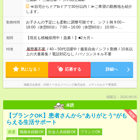
≪自宅からドアtoドアで30分以内！≫ご希望の勤務地を紹介
します。
お子さんの予定にも柔軟に調整可能です。 シフト例 9:00～
勤務時間
18:00（休憩60分） 7:00～16:00（休憩60分） 10:00～
19:00（休憩60分） ※Wワーク希望の方へ 今ご覧のお仕事で希
望する勤務時間と、もう1つのお仕事の勤務時間の合計が 週40
【現在も積極採用中！急募！】■2カ月～
期間
時間を超えなければOKです。
履歴書不要
/
40～50代活躍中
/
服装自由
/
シフト勤務
/
10名以
特徴
上の大量募集
/
電話対応なし
/
パソコンスキル不要
気になる！
応募する
詳細へ
掲載元企業名
日研トータルソーシング株式会社 メディカルケア事業部
掲載日：2026.08.05
未読
NEW
【ブランクOK】患者さんから”ありがとう”がも
らえる生活サポート
派遣
職種未経験OK
社会人未経験OK
ブランクOK