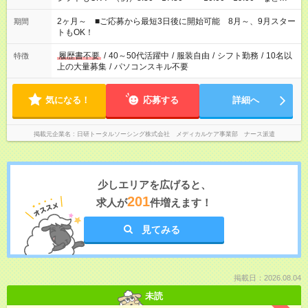
「家族とお休みを合わせたい」 「できれば残業はしたくない」
など、あなたのご希望に沿ったお仕事をご紹介します！ ※Wワ
2ヶ月～ ■ご応募から最短3日後に開始可能 8月～、9月スター
期間
ーク希望の方へ 今ご覧のお仕事で希望する勤務時間と、もう1つ
トもOK！
のお仕事の勤務時間。 合計で週40時間を超える場合は応募でき
ません
履歴書不要
/
40～50代活躍中
/
服装自由
/
シフト勤務
/
10名以
特徴
上の大量募集
/
パソコンスキル不要
気になる！
応募する
詳細へ
掲載元企業名
日研トータルソーシング株式会社 メディカルケア事業部 ナース派遣
少しエリアを広げると、
201
求人が
件増えます！
見てみる
掲載日：2026.08.04
未読