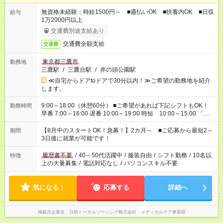
無資格未経験：時給1500円～ ■週払いOK ■扶養内OK ■日収
給与
1万2000円以上
交通費別途支給あり
交通費全額支給
交通費
東京都三鷹市
勤務地
三鷹駅
/
三鷹台駅
/
井の頭公園駅
≪自宅からドアtoドアで30分以内！≫ご希望の勤務地を紹介
します。
9:00～18:00（休憩60分） ■ご希望があれば下記シフトもOK！
勤務時間
早番 7:00～16:00 遅番 10:00～19:00 時短 10:00～15:00 「家
族と休みを合わせたい」 「余裕を持って夕飯の準備がしたい」
「できれば残業はしたくない」 など、ご希望を教えてください
【8月中のスタートOK！急募！】2カ月～ ■ご応募から最短2～
期間
ね。 ※Wワーク希望の方へ 今ご覧のお仕事で希望する勤務時間
3日後に就業が可能です！
と、もう1つのお仕事の勤務時間。 合計で週40時間を超える場
合は応募できません。
履歴書不要
/
40～50代活躍中
/
服装自由
/
シフト勤務
/
10名以
特徴
上の大量募集
/
電話対応なし
/
パソコンスキル不要
気になる！
応募する
詳細へ
掲載元企業名
日研トータルソーシング株式会社 メディカルケア事業部