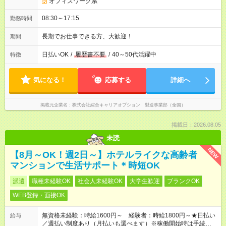
オフィスワーク系
08:30～17:15
勤務時間
長期でお仕事できる方、大歓迎！
期間
日払いOK
/
履歴書不要
/
40～50代活躍中
特徴
気になる！
応募する
詳細へ
掲載元企業名
株式会社綜合キャリアオプション 製造事業部（全国）
掲載日：2026.08.05
未読
NEW
【8月～OK！週2日～】ホテルライクな高齢者
マンションで生活サポート＊時短OK
派遣
職種未経験OK
社会人未経験OK
大学生歓迎
ブランクOK
WEB登録・面接OK
無資格未経験：時給1600円～ 経験者：時給1800円～★日払い
給与
／週払い制度あり（月払いも選べます）※稼働開始時は手続き完