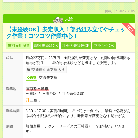
掲載日：2026.08.05
未読
NEW
【未経験OK】安定収入！部品組み立てやチェッ
ク作業！コツコツ作業中心！
無期雇用派遣
職種未経験OK
社会人未経験OK
ブランクOK
月給23万円～28万円 ★配属先が変更となった際の待機期間も
給与
給与が発生！ ※給与は経験などを考慮して決定します
交通費別途支給あり
交通費支給
交通費
東京都三鷹市
勤務地
三鷹駅
/
三鷹台駅
/
井の頭公園駅
三鷹市
8:30～17:30（実働8時間） ※上記は一例です。業務上必要があ
勤務時間
る場合や配属先の都合により、時間帯が変更となる場合があり
ます。
無期雇用（テクノ・サービスの正社員として勤務いただきま
期間
す）