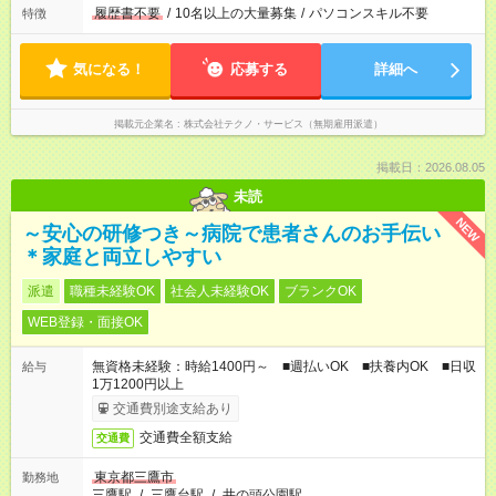
履歴書不要
/
10名以上の大量募集
/
パソコンスキル不要
特徴
気になる！
応募する
詳細へ
掲載元企業名
株式会社テクノ・サービス（無期雇用派遣）
掲載日：2026.08.05
未読
NEW
～安心の研修つき～病院で患者さんのお手伝い
＊家庭と両立しやすい
派遣
職種未経験OK
社会人未経験OK
ブランクOK
WEB登録・面接OK
無資格未経験：時給1400円～ ■週払いOK ■扶養内OK ■日収
給与
1万1200円以上
交通費別途支給あり
交通費全額支給
交通費
東京都三鷹市
勤務地
三鷹駅
/
三鷹台駅
/
井の頭公園駅