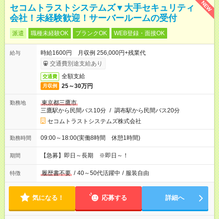
NEW
セコムトラストシステムズ▼大手セキュリティ
会社！未経験歓迎！サーバールームの受付
派遣
職種未経験OK
ブランクOK
WEB登録・面接OK
時給1600円 月収例 256,000円+残業代
給与
交通費別途支給あり
全額支給
交通費
25～30万円
月収例
東京都三鷹市
勤務地
三鷹駅から民間バス10分
/
調布駅から民間バス20分
セコムトラストシステムズ株式会社
09:00～18:00(実働8時間 休憩1時間)
勤務時間
【急募】即日～長期 ※即日～！
期間
履歴書不要
/
40～50代活躍中
/
服装自由
特徴
気になる！
応募する
詳細へ