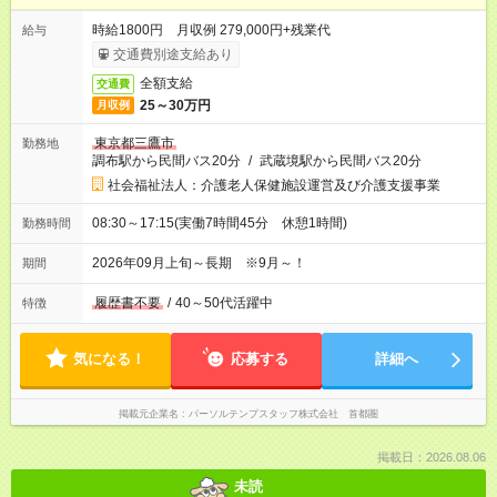
時給1800円 月収例 279,000円+残業代
給与
交通費別途支給あり
全額支給
交通費
25～30万円
月収例
東京都三鷹市
勤務地
調布駅から民間バス20分
/
武蔵境駅から民間バス20分
社会福祉法人：介護老人保健施設運営及び介護支援事業
08:30～17:15(実働7時間45分 休憩1時間)
勤務時間
2026年09月上旬～長期 ※9月～！
期間
履歴書不要
/
40～50代活躍中
特徴
気になる！
応募する
詳細へ
掲載元企業名
パーソルテンプスタッフ株式会社 首都圏
掲載日：2026.08.06
未読