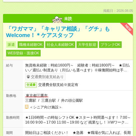
掲載日：2026.08.05
未読
NEW
「ワガママ」「キャリア相談」「グチ」も
Welcome！＊ケアスタッフ
派遣
職種未経験OK
社会人未経験OK
大学生歓迎
ブランクOK
WEB登録・面接OK
無資格未経験：時給1600円～ 経験者：時給1800円～ ★日払
給与
い／週払い制度あり（月払いも選べます）※稼働開始時は手続き
完了次第のお支払いとなります。
交通費別途支給あり
交通費全額支給※規定有
交通費
東京都三鷹市
勤務地
三鷹駅
/
三鷹台駅
/
井の頭公園駅
＜シニア向け施設＞
★1日6時間～の時短シフトOK ★スタート時間選べます！ 7:00～
勤務時間
16:00 9:00～17:00 11:00～19:00 など 残業なし！ ※Wワークの
場合、他のお仕事と合わせ週40時間超の就業はご案内できませ
ん ※法令に基づき、週20時間以上勤務は社会保険への加入対象
開始日はご相談ください！ ★急募 ★職場が気に入れば、長期
期間