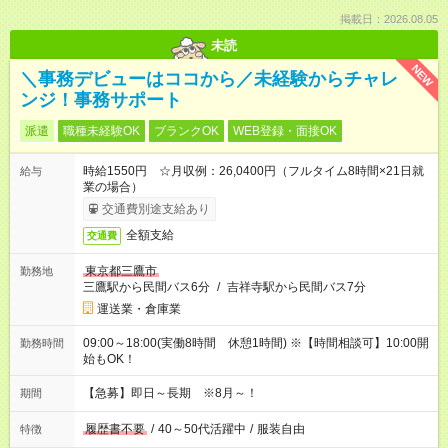
掲載日：2026.08.05
未読
NEW
＼事務デビューはココから／未経験からチャレ
ンジ！事務サポート
派遣
職種未経験OK
ブランクOK
WEB登録・面接OK
時給1550円 ☆月収例：26,0400円（フルタイム8時間×21日就
給与
業の場合）
交通費別途支給あり
全額支給
交通費
東京都三鷹市
勤務地
三鷹駅から民間バス6分
/
吉祥寺駅から民間バス7分
運送業・倉庫業
09:00～18:00(実働8時間 休憩1時間) ※【時間相談可】10:00開
勤務時間
始もOK！
【急募】即日～長期 ※8月～！
期間
履歴書不要
/
40～50代活躍中
/
服装自由
特徴