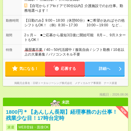
【自宅からドアtoドアで30分以内】介護施設でのお仕事。勤
務地選べます！
【日勤のみ】9:00～18:00（休憩60分） ■ご希望があればその他
勤務時間
シフトもOK！ （例）8:30～17:30 10:00～19:00 など
「家族とお休みを合わせたい」 「できれば残業はしたくない」
など、あなたのご希望に沿ったお仕事をご紹介します！ ※Wワ
2ヶ月～ ■ご応募から最短3日後に開始可能 8月～、9月スター
期間
ーク希望の方へ 今ご覧のお仕事で希望する勤務時間と、もう1つ
トもOK！
のお仕事の勤務時間。 合計で週40時間を超える場合は応募でき
ません
履歴書不要
/
40～50代活躍中
/
服装自由
/
シフト勤務
/
10名以
特徴
上の大量募集
/
パソコンスキル不要
気になる！
応募する
詳細へ
掲載元企業名
日研トータルソーシング株式会社 メディカルケア事業部 ナース派遣
掲載日：2026.08.06
未読
NEW
1800円＊【あんしん長期】経理事務のお仕事！
残業少な目！17時台定時
派遣
WEB登録・面接OK