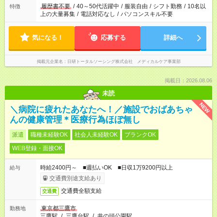
場合は応募できません。
履歴書不要
/
40～50代活躍中
/
服装自由
/
シフト勤務
/
10名以
特徴
上の大量募集
/
電話対応なし
/
パソコンスキル不要
気になる！
応募する
詳細へ
掲載元企業名
日研トータルソーシング株式会社 メディカルケア事業部
掲載日：2026.08.06
未読
NEW
＼病院に疲れたあなたへ！／施設でおばあちゃ
んの健康管理＊医療行為ほぼ無し
派遣
職種未経験OK
社会人未経験OK
ブランクOK
WEB登録・面接OK
時給2400円～ ■週払いOK ■日収1万9200円以上
給与
交通費別途支給あり
交通費全額支給
交通費
東京都三鷹市
勤務地
三鷹駅
/
三鷹台駅
/
井の頭公園駅