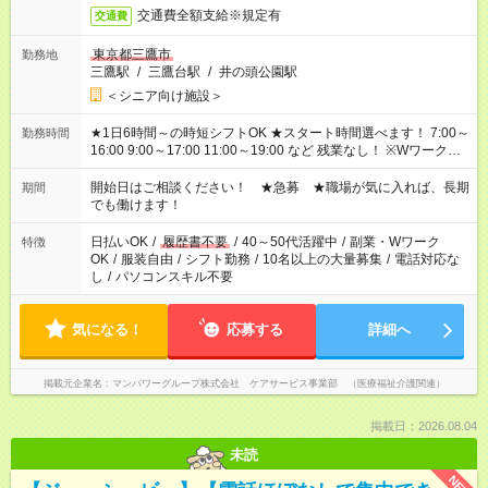
交通費全額支給※規定有
交通費
東京都三鷹市
勤務地
三鷹駅
/
三鷹台駅
/
井の頭公園駅
＜シニア向け施設＞
★1日6時間～の時短シフトOK ★スタート時間選べます！ 7:00～
勤務時間
16:00 9:00～17:00 11:00～19:00 など 残業なし！ ※Wワークの
場合、他のお仕事と合わせ週40時間超の就業はご案内できませ
ん ※法令に基づき、週20時間以上勤務は社会保険への加入対象
開始日はご相談ください！ ★急募 ★職場が気に入れば、長期
期間
となります ※労働者派遣法（日雇い派遣の原則禁止）により、
でも働けます！
短時間・短期間の就業はご案内が難しい場合があります
日払いOK
/
履歴書不要
/
40～50代活躍中
/
副業・Wワーク
特徴
OK
/
服装自由
/
シフト勤務
/
10名以上の大量募集
/
電話対応な
し
/
パソコンスキル不要
気になる！
応募する
詳細へ
掲載元企業名
マンパワーグループ株式会社 ケアサービス事業部 （医療福祉介護関連）
掲載日：2026.08.04
未読
NEW