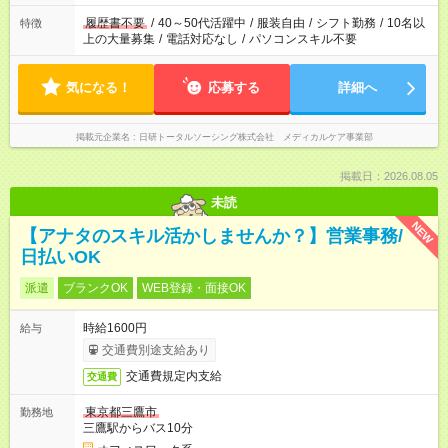
履歴書不要
/
40～50代活躍中
/
服装自由
/
シフト勤務
/
10名以
特徴
上の大量募集
/
電話対応なし
/
パソコンスキル不要
気になる！
応募する
詳細へ
掲載元企業名
日研トータルソーシング株式会社 メディカルケア事業部
掲載日：2026.08.05
未読
NEW
【アナタのスキル活かしませんか？】営業事務/
日払いOK
派遣
ブランクOK
WEB登録・面接OK
時給1600円
給与
交通費別途支給あり
交通費規定内支給
交通費
東京都三鷹市
勤務地
三鷹駅からバス10分