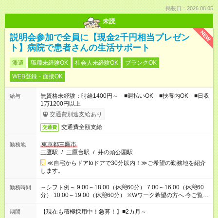
掲載日：2026.08.05
未読
NEW
説明会参加で全員に【現金2千円相当プレゼン
ト】病院で患者さんの生活サポート
派遣
職種未経験OK
社会人未経験OK
ブランクOK
WEB登録・面接OK
無資格未経験：時給1400円～ ■週払いOK ■扶養内OK ■日収
給与
1万1200円以上
交通費別途支給あり
交通費全額支給
交通費
東京都三鷹市
勤務地
三鷹駅
/
三鷹台駅
/
井の頭公園駅
≪自宅からドアtoドアで30分以内！≫ご希望の勤務地を紹介
します。
～シフト例～ 9:00～18:00（休憩60分） 7:00～16:00（休憩60
勤務時間
分） 10:00～19:00（休憩60分） ※Wワーク希望の方へ 今ご覧の
お仕事で希望する勤務時間と、もう1つのお仕事の勤務時間の合
計が 週40時間を超えなければOKです。
【現在も積極採用中！急募！】■2カ月～
期間