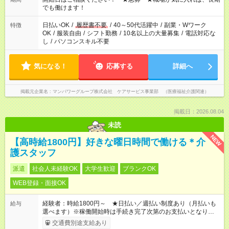
となります ※労働者派遣法（日雇い派遣の原則禁止）により、
でも働けます！
短時間・短期間の就業はご案内が難しい場合があります
日払いOK
/
履歴書不要
/
40～50代活躍中
/
副業・Wワーク
特徴
OK
/
服装自由
/
シフト勤務
/
10名以上の大量募集
/
電話対応な
し
/
パソコンスキル不要
気になる！
応募する
詳細へ
掲載元企業名
マンパワーグループ株式会社 ケアサービス事業部 （医療福祉介護関連）
掲載日：2026.08.04
未読
NEW
【高時給1800円】好きな曜日時間で働ける＊介
護スタッフ
派遣
社会人未経験OK
大学生歓迎
ブランクOK
WEB登録・面接OK
経験者：時給1800円～ ★日払い／週払い制度あり（月払いも
給与
選べます）※稼働開始時は手続き完了次第のお支払いとなりま
す。
交通費別途支給あり