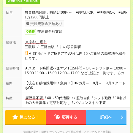
WEB登録・面接OK
無資格未経験：時給1400円～ ■週払いOK ■扶養内OK ■日収
給与
1万1200円以上
交通費別途支給あり
交通費全額支給
交通費
東京都三鷹市
勤務地
三鷹駅
/
三鷹台駅
/
井の頭公園駅
≪自宅からドアtoドアで30分以内！≫ご希望の勤務地を紹介
します。
★スタート時間選べます／1日5時間～OK ～シフト例～ 10:00～
勤務時間
15:00 11:00～16:00 12:00～17:00 など 上記は一例です。その他
シフトもご相談ください。 ※Wワークの場合当社と合わせて法
定労働時間が週40時間を超えなければOKです。
【現在も積極採用中！急募！】■2カ月～ 8月～、9月スタート
期間
もOK！
履歴書不要
/
40～50代活躍中
/
服装自由
/
シフト勤務
/
10名以
特徴
上の大量募集
/
電話対応なし
/
パソコンスキル不要
気になる！
応募する
詳細へ
掲載元企業名
日研トータルソーシング株式会社 メディカルケア事業部