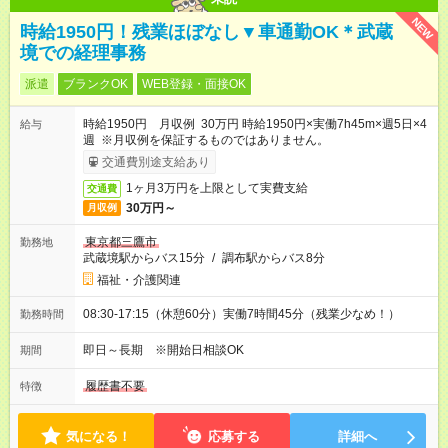
NEW
時給1950円！残業ほぼなし▼車通勤OK＊武蔵
境での経理事務
派遣
ブランクOK
WEB登録・面接OK
時給1950円 月収例 30万円 時給1950円×実働7h45m×週5日×4
給与
週 ※月収例を保証するものではありません。
交通費別途支給あり
1ヶ月3万円を上限として実費支給
交通費
30万円～
月収例
東京都三鷹市
勤務地
武蔵境駅からバス15分
/
調布駅からバス8分
福祉・介護関連
08:30-17:15（休憩60分）実働7時間45分（残業少なめ！）
勤務時間
即日～長期 ※開始日相談OK
期間
履歴書不要
特徴
気になる！
応募する
詳細へ