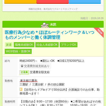
掲載元企業名
株式会社リクルートスタッフィング
掲載日：2026.08.05
未読
NEW
医療行為少なめ＊ほぼルーティンワーク＆いつ
ものメンバーと働く体調管理
派遣
職種未経験OK
社会人未経験OK
ブランクOK
WEB登録・面接OK
時給2400円～ ■週払いOK ■日収1万9200円以上
給与
交通費別途支給あり
交通費全額支給
交通費
東京都三鷹市
勤務地
三鷹駅
/
三鷹台駅
/
井の頭公園駅
【自宅からドアtoドアで30分以内】介護施設でのお仕事。勤
務地選べます！
【日勤のみ】9:00～17:00（休憩60分） ■ご希望があればその他
勤務時間
シフトもOK！ （例）8:30～17:30 10:00～19:00 など