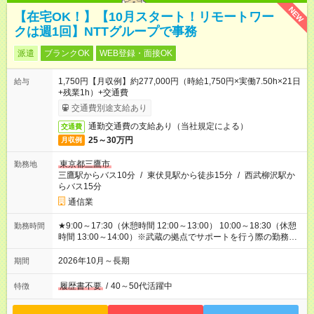
NEW
【在宅OK！】【10月スタート！リモートワー
クは週1回】NTTグループで事務
派遣
ブランクOK
WEB登録・面接OK
1,750円【月収例】約277,000円（時給1,750円×実働7.50h×21日
給与
+残業1h）+交通費
交通費別途支給あり
通勤交通費の支給あり（当社規定による）
交通費
25～30万円
月収例
東京都三鷹市
勤務地
三鷹駅からバス10分
/
東伏見駅から徒歩15分
/
西武柳沢駅か
らバス15分
通信業
★9:00～17:30（休憩時間 12:00～13:00） 10:00～18:30（休憩
勤務時間
時間 13:00～14:00）※武蔵の拠点でサポートを行う際の勤務時
間 11:30～20:00（休憩時間 14:00～15:00）※初台、大手町拠点
でサポート業務を行う際の勤務時間
2026年10月～長期
期間
履歴書不要
/
40～50代活躍中
特徴