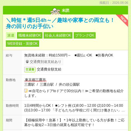
掲載日：2026.08.06
未読
NEW
＼時短＊週5日4h～／趣味や家事との両立も！
身の回りのお手伝い
派遣
職種未経験OK
社会人未経験OK
ブランクOK
WEB登録・面接OK
無資格未経験：時給1500円～ ■週払いOK ■扶養内OK
給与
交通費別途支給あり
交通費全額支給
交通費
東京都三鷹市
勤務地
三鷹駅
/
三鷹台駅
/
井の頭公園駅
≪自宅からドアtoドアで30分以内！≫ご希望の勤務地を紹介
します。
1日4時間からOK！ ■シフト例 (1)8:00～12:00 (2)10:00～14:00
勤務時間
(3)13:00～17:00 「子どもたちが学校に行く間だけ働きたい」
「余裕を持って夕飯の準備がしたい」 「午前中は働いて、午後
はプライベートの時間にしたい」 など、ご希望を教えてくださ
【積極採用中！急募！】＊1年以上勤務している方が多数！ご応
期間
いね。 ※Wワーク希望の方へ 今ご覧のお仕事で希望する勤務時
募から最短2～3日後の就業も相談可能です！
間と、もう1つのお仕事の勤務時間。 合計で週40時間を超える