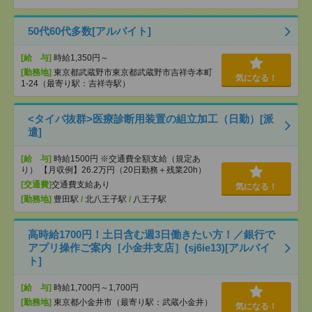
50代60代多数[アルバイト]
[給 与]
時給1,350円～
[勤務地]
東京都武蔵野市東京都武蔵野市吉祥寺本町
気になる！
1-24（最寄り駅：吉祥寺駅）
<タイパ抜群>医療診断用装置の組立加工（日勤）[派
遣]
[給 与]
時給1500円 ※交通費全額支給（規定あ
り） 【月収例】26.2万円（20日勤務＋残業20h）
[交通費]
交通費支給あり
気になる！
[勤務地]
豊田駅
/
北八王子駅
/
八王子駅
高時給1700円！土日含む週3日働きたい方！／銀行で
アプリ操作ご案内［小金井支店］(sj6ie13)[アルバイ
ト]
[給 与]
時給1,700円～1,700円
[勤務地]
東京都小金井市（最寄り駅：武蔵小金井）
気になる！