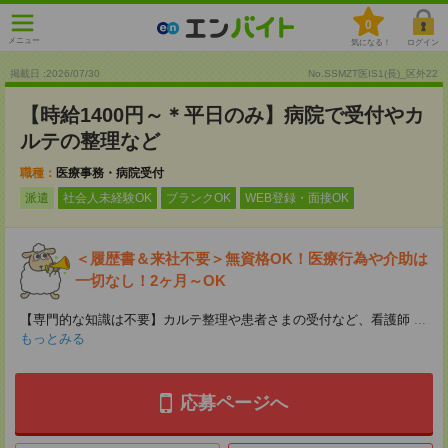
0
メニュー
気になる！
ログイン
掲載日 :2026
/
07
/
30
No.SSMZT医IS1(長)_区外22
【時給1400円～＊平日のみ】病院で受付やカ
ルテの整理など
職種：
医療事務・病院受付
派遣
社会人未経験OK
ブランクOK
WEB登録・面接OK
＜履歴書＆来社不要＞無資格OK！医療行為や介助は
一切なし！2ヶ月～OK
【専門的な知識は不要】カルテ整理や患者さまの受付など、看護師
...
もっとみる
応募ページへ