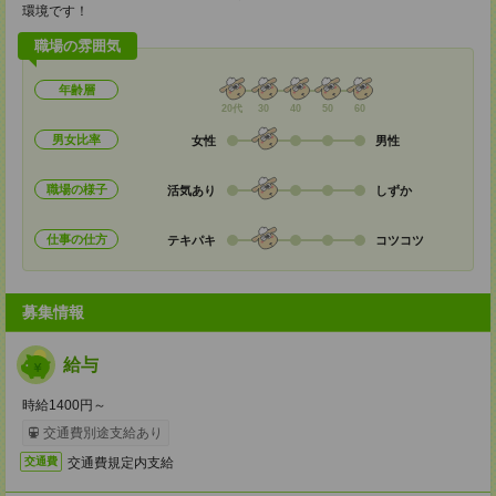
環境です！
職場の雰囲気
年齢層
20代
30
40
50
60
男女比率
女性
男性
職場の様子
活気あり
しずか
仕事の仕方
テキパキ
コツコツ
募集情報
給与
時給1400円～
交通費別途支給あり
交通費規定内支給
交通費