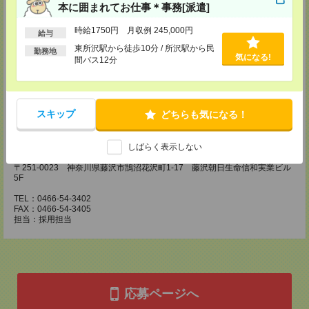
本に囲まれてお仕事＊事務[派遣]
川崎医療オフィス・横浜医療オフィス
〒210-0007 神奈川県川崎市川崎区駅前本町3-1 NMF川崎東口ビル7F
時給1750円 月収例 245,000円
給与
TEL：044-233-3501
FAX：044-233-4305
東所沢駅から徒歩10分 / 所沢駅から民
勤務地
気になる!
担当：採用担当者
間バス12分
横浜介護オフィス
〒221-0835 神奈川県横浜市神奈川区鶴屋町2-23-2 TSプラザビルディング
5F
TEL：045-320-1901
スキップ
どちらも気になる！
FAX：044-233-4305
担当：採用担当者
しばらく表示しない
神奈川医療オフィス
〒251-0023 神奈川県藤沢市鵠沼花沢町1-17 藤沢朝日生命信和実業ビル
5F
TEL：0466-54-3402
FAX：0466-54-3405
担当：採用担当
応募ページへ