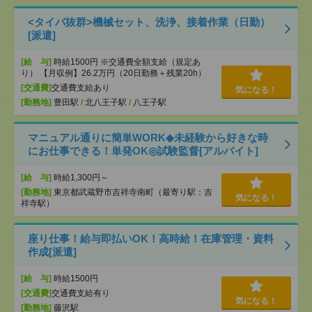
<タイパ抜群>機械セット、洗浄、接着作業（日勤）
[派遣]
[給 与]
時給1500円 ※交通費全額支給（規定あ
り） 【月収例】26.2万円（20日勤務＋残業20h）
[交通費]
交通費支給あり
気になる！
[勤務地]
豊田駅
/
北八王子駅
/
八王子駅
マニュアル通りに簡単WORK◆未経験から好きな時
にお仕事できる！単発OK◎試験監督[アルバイト]
[給 与]
時給1,300円～
[勤務地]
東京都武蔵野市吉祥寺南町（最寄り駅：吉
気になる！
祥寺駅）
座り仕事！給与即払いOK！高時給！在庫管理・資料
作成[派遣]
[給 与]
時給1500円
[交通費]
交通費支給有り
気になる！
[勤務地]
藤沢駅