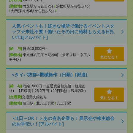
[月収例]
20～25万円
[勤務地]
竹芝駅から徒歩2分
/
浜松町駅から徒歩4分
/
大門(東京都)駅から徒歩5分
/
…
人気イベントも！好きな場所で働けるイベントスタ
ッフ☆来社不要！働いたその日に給料もらえる日払
い/T1[アルバイト]
[給 与]
日給13,000円～
[勤務地]
東京都八王子市明神町（最寄り駅：京王八
気になる！
王子駅）
<タイパ抜群>機械操作（日勤）[派遣]
[給 与]
時給1500円 ※交通費全額支給（規定あ
り） 【月収例】26.2万円（20日勤務＋残業20h）
[交通費]
交通費支給あり
気になる！
[勤務地]
豊田駅
/
北八王子駅
/
八王子駅
＜1日～OK！＞あの有名企業も！展示会や株主総会
のお手伝い！[アルバイト]