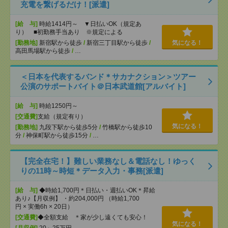
充電を繋げるだけ！[派遣]
[給 与]
時給1414円～ ▼日払いOK（規定あ
り） ■初勤務手当あり ※規定による
[勤務地]
新宿駅から徒歩
/
新宿三丁目駅から徒歩
/
気になる！
高田馬場駅から徒歩
/
…
＜日本を代表するバンド＊サカナクション＞ツアー
公演のサポートバイト＠日本武道館[アルバイト]
[給 与]
時給1250円～
[交通費]
支給（規定有り）
気になる！
[勤務地]
九段下駅から徒歩5分
/
竹橋駅から徒歩10
分
/
神保町駅から徒歩15分
/
…
【完全在宅！】難しい業務なし＆電話なし！ゆっく
りの11時～時短＊データ入力・事務[派遣]
[給 与]
◆時給1,700円＊日払い・週払いOK＊昇給
あり♪【月収例】 ・約204,000円 （時給1,700
円 × 実働6h × 20日）
[交通費]
◆全額支給 ＊家が少し遠くても安心！
気になる！