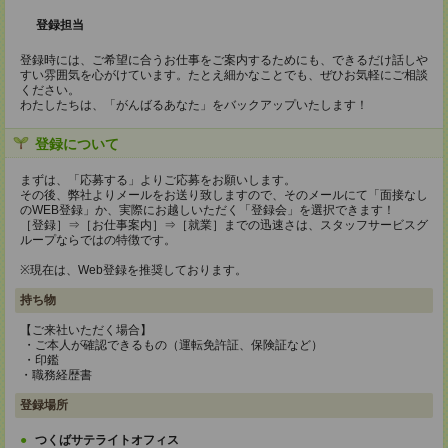
登録担当
登録時には、ご希望に合うお仕事をご案内するためにも、できるだけ話しや
すい雰囲気を心がけています。たとえ細かなことでも、ぜひお気軽にご相談
ください。
わたしたちは、「がんばるあなた」をバックアップいたします！
登録について
まずは、「応募する」よりご応募をお願いします。
その後、弊社よりメールをお送り致しますので、そのメールにて「面接なし
のWEB登録」か、実際にお越しいただく「登録会」を選択できます！
［登録］⇒［お仕事案内］⇒［就業］までの迅速さは、スタッフサービスグ
ループならではの特徴です。
※現在は、Web登録を推奨しております。
持ち物
【ご来社いただく場合】
・ご本人が確認できるもの（運転免許証、保険証など）
・印鑑
・職務経歴書
登録場所
つくばサテライトオフィス