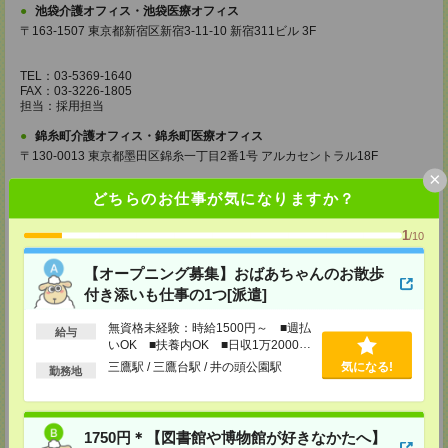
池袋介護オフィス・池袋医療オフィス
〒163-1507 東京都新宿区新宿3-11-10 新宿311ビル 3F
TEL：03-5369-1640
FAX：03-3226-1805
担当：採用担当
錦糸町介護オフィス・錦糸町医療オフィス
〒130-0013 東京都墨田区錦糸一丁目2番1号 アルカセントラル18F
×
TEL：03-5637-1151
どちらのお仕事が気になりますか？
FAX：03-5637-1388
担当：採用担当
1
/10
西東京医療オフィス
〒180-0004 東京都武蔵野市吉祥寺本町1丁目14番5号 吉祥寺本町ビル5F
【オープニング募集】おばあちゃんのお散歩
付き添いも仕事の1つ[派遣]
TEL：0422-23-0901
FAX：0422-23-0905
担当：採用担当
無資格未経験：時給1500円～ ■週払
給与
いOK ■扶養内OK ■日収1万2000円
町田介護オフィス
以上
三鷹駅 / 三鷹台駅 / 井の頭公園駅
気になる!
勤務地
〒194-0022 東京都町田市森野1丁目36番14号 ビオレ町田ビル3F
TEL：042-728-3021
FAX：042-728-3025
1750円＊【図書館や博物館が好きなかたへ】
担当：採用担当