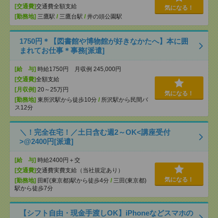
[交通費]
交通費全額支給
気になる！
[勤務地]
三鷹駅
/
三鷹台駅
/
井の頭公園駅
1750円＊【図書館や博物館が好きなかたへ】本に囲
まれてお仕事＊事務[派遣]
[給 与]
時給1750円 月収例 245,000円
[交通費]
全額支給
[月収例]
20～25万円
気になる！
[勤務地]
東所沢駅から徒歩10分
/
所沢駅から民間バ
ス12分
＼！完全在宅！／土日含む週2～OK<講座受付
>@2400円[派遣]
[給 与]
時給2400円＋交
[交通費]
交通費実費支給（当社規定あり）
気になる！
[勤務地]
田町(東京都)駅から徒歩4分
/
三田(東京都)
駅から徒歩7分
【シフト自由・現金手渡しOK】iPhoneなどスマホの