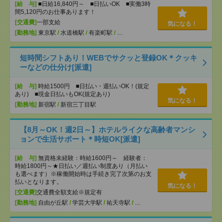
[給 与]
■日給16,840円～ ■日払いOK ■実働3時
間5,120円のお仕事あります！
[交通費]
一部支給
気になる！
[勤務地]
東京駅
/
水道橋駅
/
有楽町駅
/
…
短時間シフトあり！WEBでサクッと登録OK＊クッキ
ーなどの仕分け[派遣]
[給 与]
時給1500円 ■日払い・週払いOK！(規定
あり) ■現金日払いもOK(規定あり)
気になる！
[勤務地]
新宿駅
/
新宿三丁目駅
【8月～OK！週2日～】ホテルライクな高齢者マンシ
ョンで生活サポート＊時短OK[派遣]
[給 与]
無資格未経験：時給1600円～ 経験者：
時給1800円～★日払い／週払い制度あり（月払い
も選べます）※稼働開始時は手続き完了次第のお支
払いとなります。
気になる！
[交通費]
交通費全額支給※規定有
[勤務地]
自由が丘駅
/
学芸大学駅
/
祐天寺駅
/
…