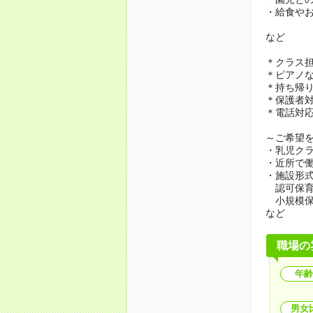
・給食や
など
＊クラス
＊ピアノ
＊持ち帰
＊保護者
＊電話対
～ご希望
・乳児ク
・近所で
・施設形
認可保育
小規模保
など
職場の
年齢
男女