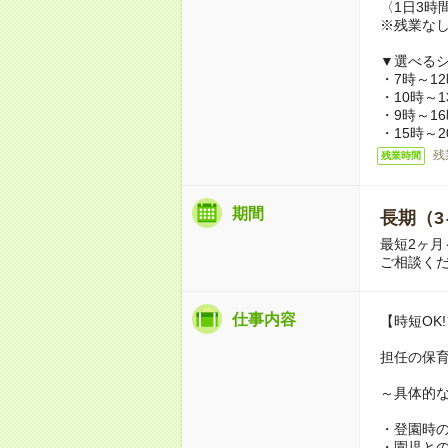
〈1日3時
※残業な
▼選べるシ
・7時～1
・10時～
・9時～1
・15時～
残
残業時間
期間
長期（3
最短2ヶ月
ご相談く
仕事内容
【時短OK
担任の保
～具体的
・登園時
・園児と