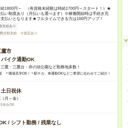
給1800円～ （有資格未経験は時給1700円～スタート！）★
週払い制度あり（月払いも選べます）※稼働開始時は手続き完
支払いとなります★フルタイムできる方は100円アップ！
途支給あり
費全額支給 ※規定あり
三鷹市
・バイク通勤OK
】三鷹・三鷹台・井の頭公園など勤務地多数！
園 ＊職場見学OK！＊駅チカ、車通勤OKなどご希望に合わせてご紹介！
/ 土日祝休
K（月～金）
日休みOK
K / シフト勤務 / 残業なし