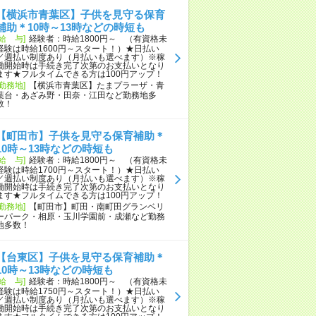
【横浜市青葉区】子供を見守る保育
補助＊10時～13時などの時短も
[給 与]
経験者：時給1800円～ （有資格未
経験は時給1600円～スタート！）★日払い
／週払い制度あり（月払いも選べます）※稼
働開始時は手続き完了次第のお支払いとなり
ます★フルタイムできる方は100円アップ！
[勤務地]
【横浜市青葉区】たまプラーザ・青
葉台・あざみ野・田奈・江田など勤務地多
数！
【町田市】子供を見守る保育補助＊
10時～13時などの時短も
[給 与]
経験者：時給1800円～ （有資格未
経験は時給1700円～スタート！）★日払い
／週払い制度あり（月払いも選べます）※稼
働開始時は手続き完了次第のお支払いとなり
ます★フルタイムできる方は100円アップ！
[勤務地]
【町田市】町田・南町田グランベリ
ーパーク・相原・玉川学園前・成瀬など勤務
地多数！
【台東区】子供を見守る保育補助＊
10時～13時などの時短も
[給 与]
経験者：時給1800円～ （有資格未
経験は時給1750円～スタート！）★日払い
／週払い制度あり（月払いも選べます）※稼
働開始時は手続き完了次第のお支払いとなり