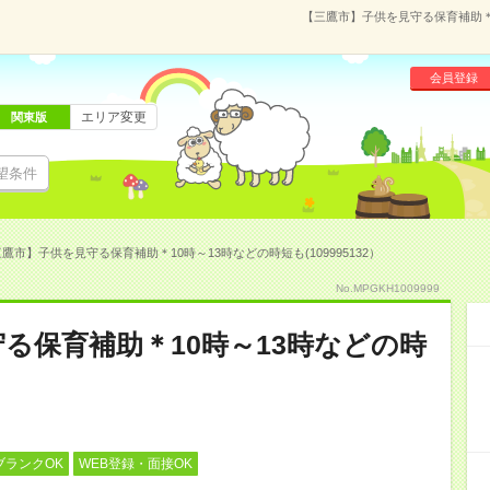
【三鷹市】子供を見守る保育補助＊1
会員登録
エリア変更
関東版
望条件
鷹市】子供を見守る保育補助＊10時～13時などの時短も(109995132）
No.MPGKH1009999
る保育補助＊10時～13時などの時
ブランクOK
WEB登録・面接OK