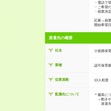
・電話で
・ご希望
・就業決
応募→就業
開始希望
派遣先の概要
社名
小規模保
業種
認可保育
従業員数
10人程度
配属先について
＊服装に
→動きや
派遣先に