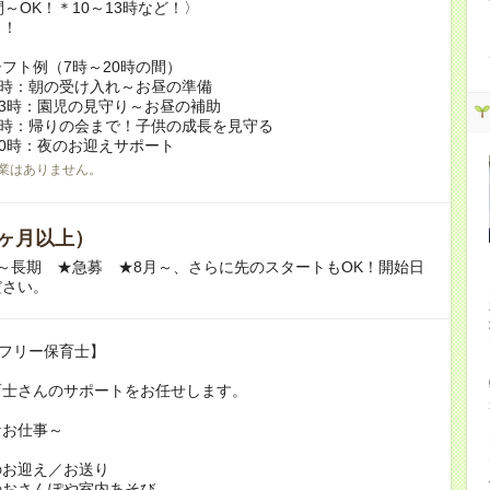
間～OK！＊10～13時など！〉
し！
フト例（7時～20時の間）
2時：朝の受け入れ～お昼の準備
13時：園児の見守り～お昼の補助
6時：帰りの会まで！子供の成長を見守る
20時：夜のお迎えサポート
業はありません。
ヶ月以上）
～長期 ★急募 ★8月～、さらに先のスタートもOK！開始日
ださい。
!フリー保育士】
育士さんのサポートをお任せします。
なお仕事～
のお迎え／お送り
のおさんぽや室内あそび