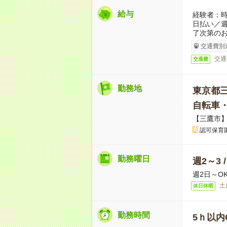
給与
経験者：時
日払い／
了次第のお
交通費別
交通
交通費
勤務地
東京都
自転車
【三鷹市
認可保育
勤務曜日
週2～3 
週2日～O
土
休日休暇
勤務時間
5ｈ以内O