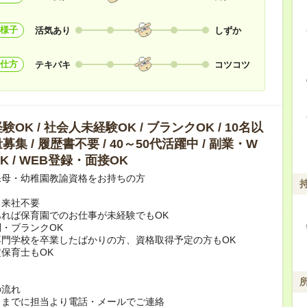
様子
活気あり
しずか
仕方
テキパキ
コツコツ
OK / 社会人未経験OK / ブランクOK / 10名以
集 / 履歴書不要 / 40～50代活躍中 / 副業・W
K / WEB登録・面接OK
保母・幼稚園教諭資格をお持ちの方
・来社不要
れば保育園でのお仕事が未経験でもOK
・ブランクOK
専門学校を卒業したばかりの方、資格取得予定の方もOK
保育士もOK
の流れ
日までに担当より電話・メールでご連絡