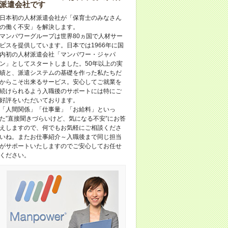
派遣会社です
日本初の人材派遣会社が「保育士のみなさん
の働く不安」を解決します。
マンパワーグループは世界80ヵ国で人材サー
ビスを提供しています。日本では1966年に国
内初の人材派遣会社「マンパワー・ジャパ
ン」としてスタートしました。50年以上の実
績と、派遣システムの基礎を作った私たちだ
からこそ出来るサービス。安心してご就業を
続けられるよう入職後のサポートには特にご
好評をいただいております。
「人間関係」「仕事量」「お給料」といっ
た”直接聞きづらいけど、気になる不安”にお答
えしますので、何でもお気軽にご相談くださ
いね。またお仕事紹介～入職後まで同じ担当
がサポートいたしますのでご安心してお任せ
ください。