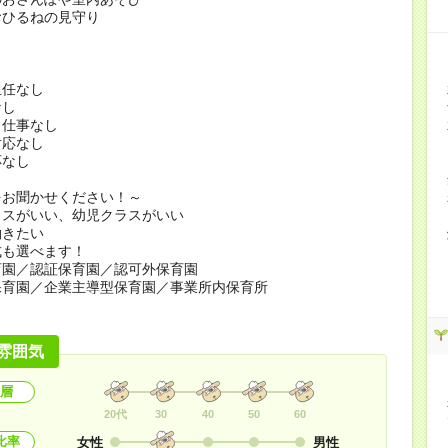
おひるねの見守り
担任なし
なし
り仕事なし
対応なし
応なし
をお聞かせください！～
ラスがいい、幼児クラスがいい
働きたい
式も選べます！
園／認証保育園／認可外保育園
育園／企業主導型保育園／事業所内保育所
雰囲気
層
20代
30
40
50
60
比率
女性
男性