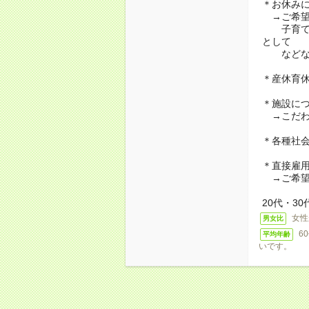
＊お休み
→ご希望
子育て・
として
などな
＊産休育
＊施設に
→こだわ
＊各種社
＊直接雇
→ご希望
20代・3
女性
男女比
6
平均年齢
いです。