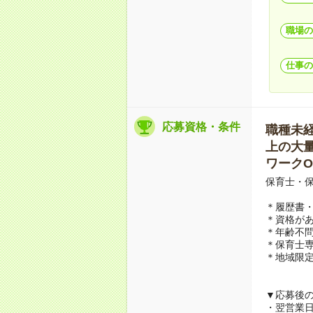
職場の
仕事の
応募資格・条件
職種未経験
上の大量募
ワークO
保育士・
＊履歴書
＊資格があ
＊年齢不問
＊保育士
＊地域限定
▼応募後
・翌営業