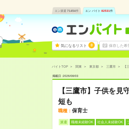
エン派遣
71454
件
エン バイト
82531
件
0
気になるリスト
保存した希
バイトTOP
関東
東京都
三鷹市
【三
掲載日 :
2026
/
08
/
03
【三鷹市】子供を見守
短も
保育士
職種：
派遣
職種未経験OK
社会人未経験OK