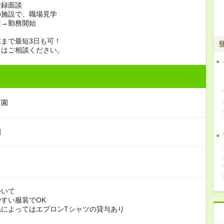
登録面談
の施設で、職場見学
定→勤務開始
まで最短3日も可！
日はご相談ください。
育園
園
ついて
すい服装でOK
よってはエプロンTシャツの貸与あり