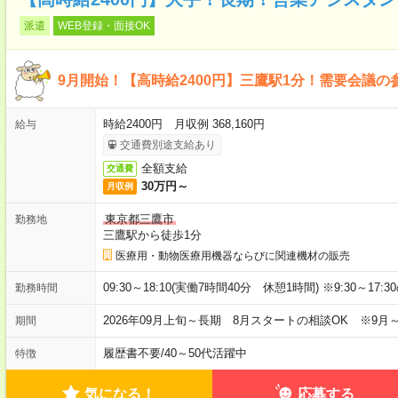
派遣
WEB登録・面接OK
9月開始！【高時給2400円】三鷹駅1分！需要会議
時給2400円 月収例 368,160円
給与
交通費別途支給あり
全額支給
交通費
30万円～
月収例
東京都三鷹市
勤務地
三鷹駅から徒歩1分
医療用・動物医療用機器ならびに関連機材の販売
09:30～18:10(実働7時間40分 休憩1時間) ※9:30～17:
勤務時間
2026年09月上旬～長期 8月スタートの相談OK ※9月
期間
履歴書不要
/
40～50代活躍中
特徴
気になる！
応募する