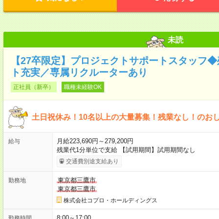
未読
【27卒限定】プロジェクトサポートスタッフ
ト充実／専属リクルーターあり
正社員（新卒）
職種未経験OK
土日祝休み！10名以上の大量募集！残業なし！のお
月給223,690円～279,200円
給与
残業代1分単位で支給 【試用期間】試用期間なし
交通費別途支給あり
東京都三鷹市
勤務地
東京都三鷹市
株式会社コプロ・ホールディングス
8:00～17:00
勤務時間