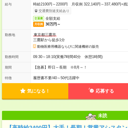
時給2100円～2200円 月収例 322,140円～337,480円+
給与
交通費別途支給あり
全額支給
交通費
30万円～
月収例
東京都三鷹市
勤務地
三鷹駅から徒歩1分
動物医療用機器ならびに関連機材の販売
09:30～18:10(実働7時間40分 休憩1時間)
勤務時間
【急募】即日～長期 ※8月～！
期間
履歴書不要
/
40～50代活躍中
特徴
気になる！
応募する
未読
【高時給2400円】大手！長期！営業アシスタ