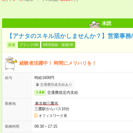
未読
【アナタのスキル活かしませんか？】営業事務/
派遣
ブランクOK
WEB登録・面接OK
経験者活躍中！ 時間にメリハリを！
時給1600円
給与
交通費別途支給あり
交通費規定内支給
交通費
東京都三鷹市
勤務地
三鷹駅からバス10分
オフィスワーク系
08:30～17:15
勤務時間