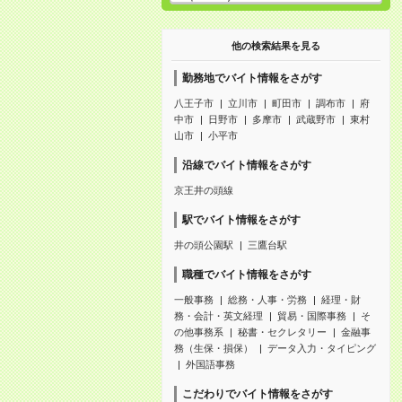
他の検索結果を見る
勤務地でバイト情報をさがす
八王子市
立川市
町田市
調布市
府
中市
日野市
多摩市
武蔵野市
東村
山市
小平市
沿線でバイト情報をさがす
京王井の頭線
駅でバイト情報をさがす
井の頭公園駅
三鷹台駅
職種でバイト情報をさがす
一般事務
総務・人事・労務
経理・財
務・会計・英文経理
貿易・国際事務
そ
の他事務系
秘書・セクレタリー
金融事
務（生保・損保）
データ入力・タイピング
外国語事務
こだわりでバイト情報をさがす