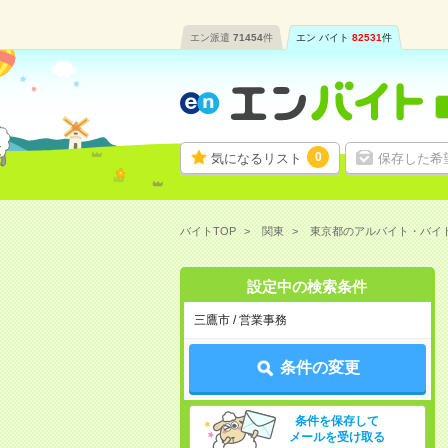
エン派遣
71454
件
エン バイト
82531
件
0
気になるリスト
保存した希
バイトTOP
関東
東京都のアルバイト・バイ
設定中の検索条件
三鷹市 / 営業事務
条件の変更
条件を保存して
メールを受け取る