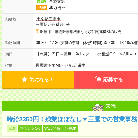
全額支給
交通費
30万円～
月収例
東京都三鷹市
勤務地
三鷹駅から徒歩1分
医療用・動物医療用機器ならびに関連機材の販売
09:30～17:30(実働7時間 休憩1時間) ※9:30～18:10の
勤務時間
【急募】即日～長期 9/1スタートの相談OK ※8月～！
期間
履歴書不要
/
40～50代活躍中
特徴
気になる！
応募する
未読
時給2350円！残業ほぼなし▼三鷹での営業事務
派遣
ブランクOK
WEB登録・面接OK