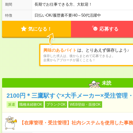
長期でお仕事できる方、大歓迎！
期間
日払いOK
/
履歴書不要
/
40～50代活躍中
特徴
気になる！
応募する
興味のあるバイト
は、とりあえず保存しよう♪
保存した求人は、後からまとめて応募できるよ。
企業からアプローチが届くことも！
未読
2100円＊三鷹駅すぐ×大手メーカー×受注管
派遣
職種未経験OK
ブランクOK
WEB登録・面接OK
【在庫管理・受注管理】社内システムを使用した事