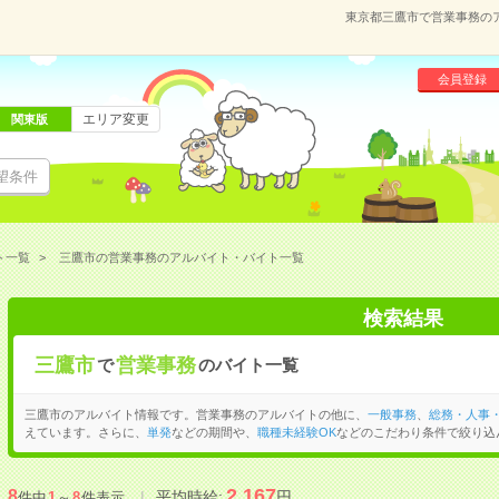
東京都三鷹市で営業事務の
会員登録
エリア変更
関東版
望条件
ト一覧
三鷹市の営業事務のアルバイト・バイト一覧
検索結果
三鷹市
営業事務
で
のバイト一覧
三鷹市のアルバイト情報です。営業事務のアルバイトの他に、
一般事務
、
総務・人事
えています。さらに、
単発
などの期間や、
職種未経験OK
などのこだわり条件で絞り込
2,167
8
平均時給:
円
件中
1
～
8
件表示