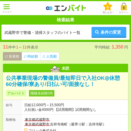
0
メニュー
気になる！
ログイン
検索結果
条件の変更
武蔵野市で警備・清掃スタッフのバイト一覧
11
1,350
件中
1
～
11
件表示
平均時給:
円
新着順
時給順
人気順
未読
公共事業現場の警備員/最短即日で入社OK◎休憩
60分確保/寮あり/日払い可/面接なし！
アルバイト
職種未経験OK
日給12,000円～15,500円
給与
入社祝い金4000円 【試用期間】試用期間なし
東京都武蔵野市
勤務地
東京都武蔵野市
吉祥寺南町（最寄り駅：吉祥寺駅）
フリック株式会社