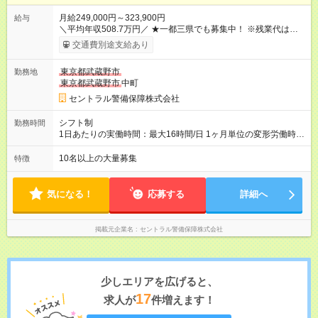
月給249,000円～323,900円
給与
＼平均年収508.7万円／ ★一都三県でも募集中！ ※残業代は
100％支給します。 ※勤務状況や年齢・経験・能力を考慮して決
交通費別途支給あり
定します。 ※上記とは別に年2回の賞与と各種手当を追加支給し
ます。 ※3ヶ月間の試用期間がありますが、その間の条件に変更
東京都武蔵野市
勤務地
はありません。 【試用期間】試用期間あり 試用期間の長さ：3
東京都武蔵野市
中町
ヶ月 雇用形態、給与は本採用時と同じです。
セントラル警備保障株式会社
シフト制
勤務時間
1日あたりの実働時間：最大16時間/日 1ヶ月単位の変形労働時間
制（月平均実働172時間） ＜2交代制勤務＞ ◎日勤／09：00～
20：00（休憩2時間） ◎夜勤／20：00～翌09：00（休憩1時
10名以上の大量募集
特徴
間） ＜24時間勤務＞ ◎09：00～翌09：00（休憩8時間）
気になる！
応募する
詳細へ
掲載元企業名
セントラル警備保障株式会社
少しエリアを広げると、
17
求人が
件増えます！