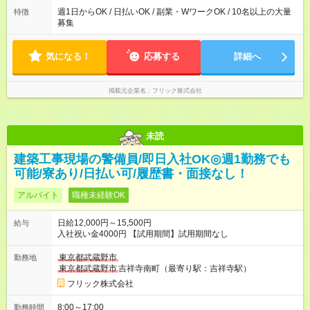
週1日からOK / 日払いOK / 副業・WワークOK / 10名以上の大量
特徴
募集
気になる！
応募する
詳細へ
掲載元企業名
フリック株式会社
未読
建築工事現場の警備員/即日入社OK◎週1勤務でも
可能/寮あり/日払い可/履歴書・面接なし！
アルバイト
職種未経験OK
日給12,000円～15,500円
給与
入社祝い金4000円 【試用期間】試用期間なし
東京都武蔵野市
勤務地
東京都武蔵野市
吉祥寺南町（最寄り駅：吉祥寺駅）
フリック株式会社
8:00～17:00
勤務時間