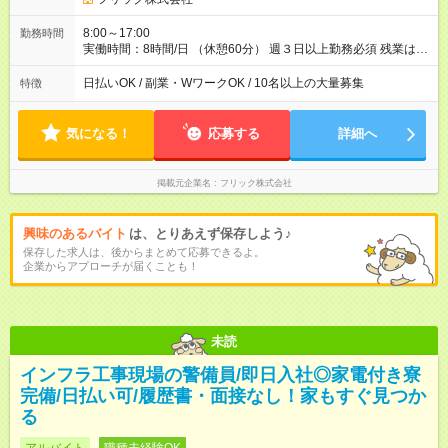
8:00～17:00
勤務時間
実働時間：8時間/日 （休憩60分） 週３日以上勤務必須 残業はあ
りません。 ※短期の募集は行っておりません。予めご了承くだ
さいませ。
日払いOK / 副業・WワークOK / 10名以上の大量募集
特徴
気になる！
応募する
詳細へ
掲載元企業名
フリック株式会社
興味のあるバイト
は、とりあえず保存しよう♪
保存した求人は、後からまとめて応募できるよ。
企業からアプローチが届くことも！
未読
インフラ工事現場の警備員/即日入社◎家電付き寮
完備/日払い可/履歴書・面接なし！家もすぐ見つか
る