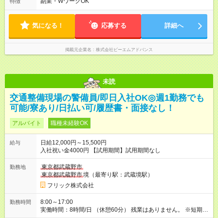
日：月～日（祝あり） ◎週2日～応相談 ◎時短勤務なのでWワー
副業・WワークOK
特徴
クの合間の調整や家事・育児との両立もしやすいです✨
気になる！
応募する
詳細へ
掲載元企業名
株式会社ビーエムアドバンス
未読
交通整備現場の警備員/即日入社OK◎週1勤務でも
可能/寮あり/日払い可/履歴書・面接なし！
アルバイト
職種未経験OK
日給12,000円～15,500円
給与
入社祝い金4000円 【試用期間】試用期間なし
東京都武蔵野市
勤務地
東京都武蔵野市
境（最寄り駅：武蔵境駅）
フリック株式会社
8:00～17:00
勤務時間
実働時間：8時間/日 （休憩60分） 残業はありません。 ※短期の
募集は行っておりません。予めご了承くださいませ。