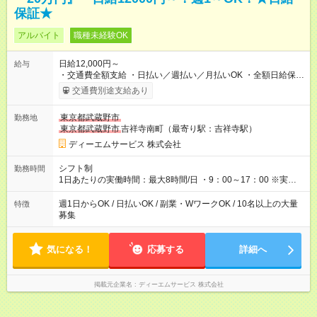
保証★
アルバイト
職種未経験OK
日給12,000円～
給与
・交通費全額支給 ・日払い／週払い／月払いOK ・全額日給保証
あり ・－・－・－・－・－・－・－・－・－・－・ ★☆入社祝
交通費別途支給あり
金20万円★☆ ※1勤務毎に2000円ずつ支給！ ※100勤務目で合計
20万円の支給となります ※規定あり ・－・－・－・－・－・
東京都武蔵野市
勤務地
－・－・－・－・－・ ≪給与例≫ 月22日働いた場合 月給：26
東京都武蔵野市
吉祥寺南町（最寄り駅：吉祥寺駅）
万4，000円 ＝12，000円×22日 ※別途交通費 ----- ■法定研修：
20時間×1，226円／合計24，520円支給 『お弁当』支給もあり♪
ディーエムサービス 株式会社
【試用期間】試用期間なし
シフト制
勤務時間
1日あたりの実働時間：最大8時間/日 ・9：00～17：00 ※実働8
時間・休憩1時間 ⇒実は…16時くらいには終わっちゃうことがほ
とんどです！ ★早く勤務が終わっても日給保証あり！
週1日からOK / 日払いOK / 副業・WワークOK / 10名以上の大量
特徴
募集
気になる！
応募する
詳細へ
掲載元企業名
ディーエムサービス 株式会社