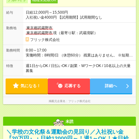
アルバイト
職種未経験OK
日給12,000円～15,500円
給与
入社祝い金4000円 【試用期間】試用期間なし
東京都武蔵野市
勤務地
東京都武蔵野市
境（最寄り駅：武蔵境駅）
フリック株式会社
8:00～17:00
勤務時間
実働時間：8時間/日 （休憩60分） 残業はありません。 ※短期の
募集は行っておりません。予めご了承くださいませ。
週1日からOK / 日払いOK / 副業・WワークOK / 10名以上の大量
特徴
募集
気になる！
応募する
詳細へ
掲載元企業名
フリック株式会社
未読
＼学校の文化祭＆運動会の見回り／入社祝い金
『20万円』・日給12000円～！週1～OK！★日給