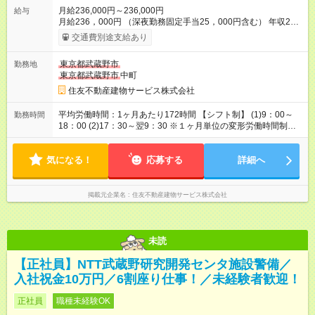
月給236,000円～236,000円
給与
月給236，000円 （深夜勤務固定手当25，000円含む） 年収2，
832，000円 ※深夜労働の有無にかかわらず定額支給します。 超
交通費別途支給あり
過分は別途支給いたします。 【試用期間】試用期間あり 試用期
間の長さ：3ヶ月 雇用形態、給与は本採用時と同じです。
東京都武蔵野市
勤務地
東京都武蔵野市
中町
住友不動産建物サービス株式会社
平均労働時間：1ヶ月あたり172時間 【シフト制】 (1)9：00～
勤務時間
18：00 (2)17：30～翌9：30 ※１ヶ月単位の変形労働時間制
（月平均172時間） ▼休憩時間 (1)60分 (2)120分 平均労働時
間：1ヶ月あたり172時間 【シフト制】 (1)9：00～18：00
気になる！
(2)17：30～翌9：30 ※１ヶ月単位の変形労働時間制（月平均
応募する
詳細へ
172時間） ▼休憩時間 (1)60分 (2)120分
掲載元企業名
住友不動産建物サービス株式会社
未読
【正社員】NTT武蔵野研究開発センタ施設警備／
入社祝金10万円／6割座り仕事！／未経験者歓迎！
正社員
職種未経験OK