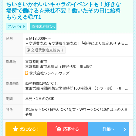
ちいさいかわいいキャラのイベントも！好きな
場所で働ける☆来社不要！働いたその日に給料
もらえる◎/T1
アルバイト
職種未経験OK
日給13,000円～
給与
＋交通費支給 ★交通費全額支給！ ┗案件により規定あり ★日払
いOK！（規定あり） ┗働いたその日に現金GET♪ お仕事後はコ
交通費別途支給あり
ンビニATMから 日払い分を引き落とせます！ 【試用期間】試
用期間なし
東京都町田市
勤務地
東京都町田市原町田（最寄り駅：町田駅）
株式会社ワンベルウッズ
勤務時間は指定なし
勤務時間
変形労働時間制 想定労働時間160時間/月 【シフト例】 ・8：00
～21：00
単発・1日のみOK
期間
週1日からOK / 日払いOK / 副業・WワークOK / 10名以上の大量
特徴
募集
気になる！
応募する
詳細へ