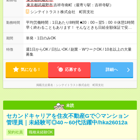
東京都武蔵野市
勤務地
も”全額”支給！ ・－・－・ ≪ 法定研修 ≫ 研修時の給与： 日給
東京都武蔵野市
吉祥寺南町（最寄り駅：吉祥寺駅）
10，000円×3日間（24時間） ＝研修費として合計30，000円支
給 ＋交通費全額支給 ※規定あり 【試用期間】試用期間なし
シンテイトラスト株式会社 町田支社
平均労働時間：1日あたり8時間 ■20：00～翌5：00 ※休憩1時間
勤務時間
早く終わることもあります！ そんなときも日給全額保証で安心♪
平均労働時間：1日あたり8時間 ■20：00～翌5：00 ※休憩1時間
早く終わることもあります！ そんなときも日給全額保証で安心♪
単発・1日のみOK
期間
週1日からOK / 日払いOK / 副業・WワークOK / 10名以上の大量
特徴
募集
気になる！
応募する
詳細へ
掲載元企業名
シンテイトラスト株式会社 町田支社
未読
セカンドキャリアを住友不動産Gで◇マンション
管理員｜未経験可◎40～60代活躍中/hka26012a
契約社員
職種未経験OK