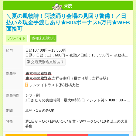
未読
＼夏の風物詩！阿波踊り会場の見回り警備！／日
払い＆現金手渡しあり★BIGボーナス5万円★WEB
面接可
アルバイト
職種未経験OK
日給10,400円～13,550円
給与
日勤／日給：11，600円～ 夜勤／日給：13，550円～ ※勤務数
が週2日以下の場合 日勤／日給：10，400円 夜勤／日給：12，
交通費別途支給あり
350円 ■交通費別途全額支給 ※規定あり ■支払方法：日払い └日
給のうち7，000円を現金先払い ※稼働分 ※週払い・月払いOK
東京都武蔵野市
勤務地
⇒希望をお聞かせください♪ ■各種資格手当あり ■残業手当あり ■
東京都武蔵野市
吉祥寺南町（最寄り駅：吉祥寺駅）
日給保障あり └早く終わっても”全額”支給！ ----- ≪ 法定研修
≫ 研修時の給与： 日給10，000円×3日間（24時間） ＝研修費
シンテイトラスト(株)新橋支社
として合計30，000円支給 ＋交通費全額支給 ※規定あり 【試用
期間】試用期間なし
シフト制
勤務時間
1日あたりの実働時間：最大8時間/日 ＜シフト例＞ ■08：30～
17：30 ■20：00～翌5：00 など！ 上記時間内で、 実働8時
間・休憩1時間／日
単発・1日のみOK
期間
週1日からOK / 日払いOK / 副業・WワークOK / 10名以上の大量
特徴
募集