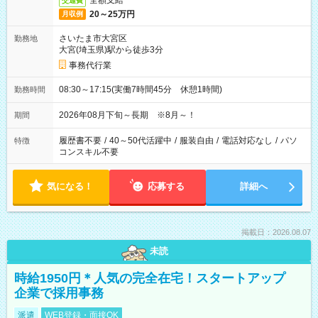
全額支給
交通費
20～25万円
月収例
さいたま市大宮区
勤務地
大宮(埼玉県)駅から徒歩3分
事務代行業
08:30～17:15(実働7時間45分 休憩1時間)
勤務時間
2026年08月下旬～長期 ※8月～！
期間
履歴書不要
/
40～50代活躍中
/
服装自由
/
電話対応なし
/
パソ
特徴
コンスキル不要
気になる！
応募する
詳細へ
掲載日：2026.08.07
未読
時給1950円＊人気の完全在宅！スタートアップ
企業で採用事務
派遣
WEB登録・面接OK