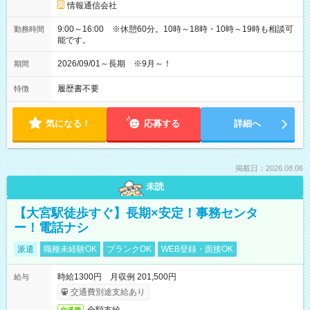
情報通信会社
9:00～16:00 ※休憩60分。10時～18時・10時～19時も相談可
勤務時間
能です。
2026/09/01～長期 ※9月～！
期間
履歴書不要
特徴
気になる！
応募する
詳細へ
掲載日：2026.08.06
未読
【大宮駅徒歩すぐ】長期×安定！事務センタ
ー！電話ナシ
派遣
職種未経験OK
ブランクOK
WEB登録・面接OK
時給1300円 月収例 201,500円
給与
交通費別途支給あり