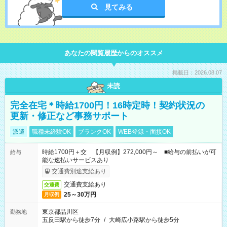
見てみる
あなたの閲覧履歴からのオススメ
掲載日：2026.08.07
未読
完全在宅＊時給1700円！16時定時！契約状況の
更新・修正など事務サポート
派遣
職種未経験OK
ブランクOK
WEB登録・面接OK
時給1700円＋交 【月収例】272,000円～ ■給与の前払いが可
給与
能な速払いサービスあり
交通費別途支給あり
交通費支給あり
交通費
25～30万円
月収例
東京都品川区
勤務地
五反田駅から徒歩7分
/
大崎広小路駅から徒歩5分