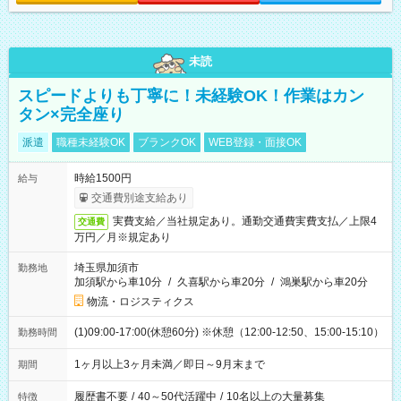
未読
スピードよりも丁寧に！未経験OK！作業はカン
タン×完全座り
派遣
職種未経験OK
ブランクOK
WEB登録・面接OK
時給1500円
給与
交通費別途支給あり
実費支給／当社規定あり。通勤交通費実費支払／上限4
交通費
万円／月※規定あり
埼玉県加須市
勤務地
加須駅から車10分
/
久喜駅から車20分
/
鴻巣駅から車20分
物流・ロジスティクス
(1)09:00-17:00(休憩60分) ※休憩（12:00-12:50、15:00-15:10）
勤務時間
1ヶ月以上3ヶ月未満／即日～9月末まで
期間
履歴書不要
/
40～50代活躍中
/
10名以上の大量募集
特徴