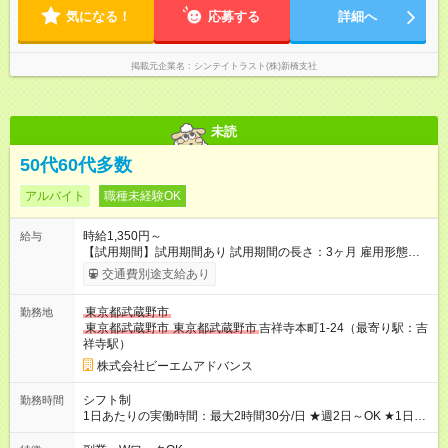
気になる！
応募する
詳細へ
掲載元企業名
シンテイトラスト(株)新橋支社
未読
50代60代多数
アルバイト
職種未経験OK
時給1,350円～
給与
【試用期間】試用期間あり 試用期間の長さ：3ヶ月 雇用形態、
給与は本採用時と同じです。
交通費別途支給あり
東京都武蔵野市
勤務地
東京都武蔵野市
東京都武蔵野市
吉祥寺本町1-24（最寄り駅：吉
祥寺駅）
株式会社ビーエムアドバンス
シフト制
勤務時間
1日あたりの実働時間：最大2時間30分/日 ★週2日～OK ★1日あ
たりの実働時間：2.5時間 ＜シフト例＞ 7：00～9：30 ・勤務曜