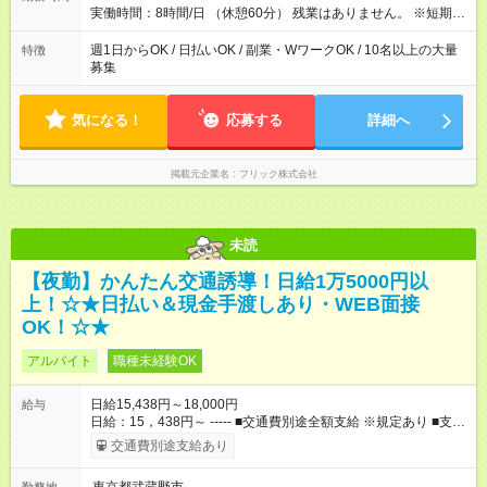
実働時間：8時間/日 （休憩60分） 残業はありません。 ※短期の
募集は行っておりません。予めご了承くださいませ。
週1日からOK / 日払いOK / 副業・WワークOK / 10名以上の大量
特徴
募集
気になる！
応募する
詳細へ
掲載元企業名
フリック株式会社
未読
【夜勤】かんたん交通誘導！日給1万5000円以
上！☆★日払い＆現金手渡しあり・WEB面接
OK！☆★
アルバイト
職種未経験OK
日給15,438円～18,000円
給与
日給：15，438円～ ----- ■交通費別途全額支給 ※規定あり ■支払
方法：日払い └日給のうち7，000円を現金先払い ※稼働分 ※週
交通費別途支給あり
払い・月払いOK ⇒希望をお聞かせください♪ ■運転手当あり ■残
業手当あり ■その他各種手当あり ■日給保証あり └早く終わって