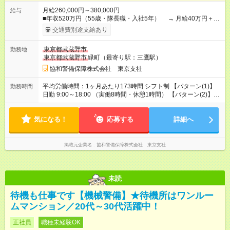
月給260,000円～380,000円
給与
■年収520万円（55歳・隊長職・入社5年） → 月給40万円＋賞
与年2回 ■年収440万円（42歳・班長職・入社3年） → 月給35
交通費別途支給あり
万円＋賞与年2回 ■年収350万円（25歳・入社1年） → 月給28
万円＋賞与年2回 ★ 入社祝い金（最大10万円） 全員に一律5万
東京都武蔵野市
勤務地
円を支給。 資格保有者はさらに加算されます。 ■警備員指導教
東京都武蔵野市
緑町（最寄り駅：三鷹駅）
育責任者 ■施設警備業務検定 ■自衛消防技術認定 ■防災センター
要員講習 ■上級救命講習 など → 入社3ヶ月後に支給（当社規
協和警備保障株式会社 東京支社
定） ★ 賞与年2回（6月・12月） ※試用期間6ヶ月あり（給与・
待遇の変更なし） ※残業代は全額支給 ※法定研修中（3日間・20
平均労働時間：1ヶ月あたり173時間 シフト制 【パターン(1)】
勤務時間
時間）の日給：9,814円 【試用期間】試用期間あり 試用期間の
日勤 9:00～18:00 （実働8時間・休憩1時間） 【パターン(2)】当
長さ：6ヶ月 雇用形態、給与は本採用時と同じです。 ※法定研修
務（24時間） 9:00～翌9:00 （実働16時間・休憩8時間） → 勤務
3日間あり（20時間）／2万9,422円支給 ※試用期間中の給与や
中に仮眠休憩あり → 翌日は「明け休み」で完全フリー 【パター
待遇に差異はありません
気になる！
ン(3)】夜勤 21:00～翌9:00 （実働8時間・休憩4時間） → 仮眠
応募する
詳細へ
休憩有 平均労働時間：1ヶ月あたり173時間 シフト制 【パター
ン(1)】日勤 9:00～18:00 （実働8時間・休憩1時間） 【パターン
(2)】当務（24時間） 9:00～翌9:00 （実働16時間・休憩8時間）
掲載元企業名
協和警備保障株式会社 東京支社
→ 勤務中に仮眠休憩あり → 翌日は「明け休み」で完全フリー
【パターン(3)】夜勤 21:00～翌9:00 （実働8時間・休憩4時間）
→ 仮眠休憩有
未読
待機も仕事です【機械警備】★待機所はワンルー
ムマンション／20代～30代活躍中！
正社員
職種未経験OK