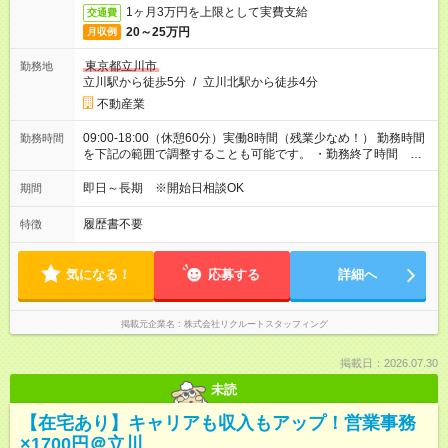
1ヶ月3万円を上限として実費支給
交通費
20～25万円
月収例
東京都立川市
勤務地
立川駅から徒歩5分
/
立川北駅から徒歩4分
不動産業
09:00-18:00（休憩60分）実働8時間（残業少なめ！） 勤務時間
勤務時間
を下記の範囲で調整することも可能です。 ・勤務終了時間
17:00～18:00 ・実働 07:00～08:00
即日～長期 ※開始日相談OK
期間
履歴書不要
特徴
気になる！
応募する
詳細へ
掲載元企業名
株式会社リクルートスタッフィング
掲載日：2026.07.30
未読
【在宅あり】キャリアも収入もアップ！営業事務
×1700円＠立川