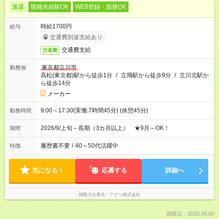
派遣
職種未経験OK
WEB登録・面接OK
時給1700円
給与
交通費別途支給あり
交通費支給
交通費
東京都立川市
勤務地
高松(東京都)駅から徒歩1分
/
立飛駅から徒歩9分
/
立川北駅か
ら徒歩14分
メーカー
9:00～17:30(実働:7時間45分) (休憩45分)
勤務時間
2026/9/上旬～長期（3カ月以上） ★9月～OK！
期間
履歴書不要
/
40～50代活躍中
特徴
気になる！
応募する
詳細へ
掲載元企業名
アデコ株式会社
掲載日：2026.08.05