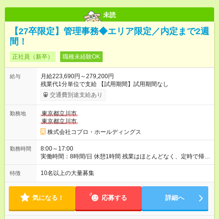
未読
【27卒限定】管理事務◆エリア限定／内定まで2週
間！
正社員（新卒）
職種未経験OK
月給223,690円～279,200円
給与
残業代1分単位で支給 【試用期間】試用期間なし
交通費別途支給あり
東京都立川市
勤務地
東京都立川市
株式会社コプロ・ホールディングス
8:00～17:00
勤務時間
実働時間：8時間/日 休憩1時間 残業はほとんどなく、定時で帰れ
る日が多い働き方です。 毎日の業務は進捗管理や事務が中心な
ので、 「今日やるべき仕事」が終われば、自然と区切りをつけ
10名以上の大量募集
特徴
やすいのが特長。 突発的な対応も少なく、無理をさせない働き
方を大切にしています。
気になる！
応募する
詳細へ