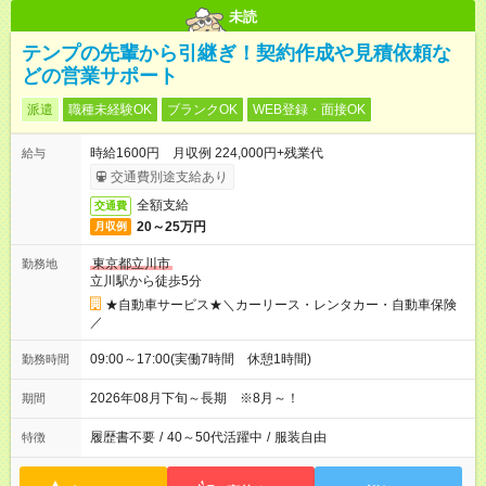
未読
テンプの先輩から引継ぎ！契約作成や見積依頼な
どの営業サポート
派遣
職種未経験OK
ブランクOK
WEB登録・面接OK
時給1600円 月収例 224,000円+残業代
給与
交通費別途支給あり
全額支給
交通費
20～25万円
月収例
東京都立川市
勤務地
立川駅から徒歩5分
★自動車サービス★＼カーリース・レンタカー・自動車保険
／
09:00～17:00(実働7時間 休憩1時間)
勤務時間
2026年08月下旬～長期 ※8月～！
期間
履歴書不要
/
40～50代活躍中
/
服装自由
特徴