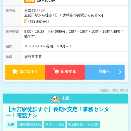
25～30万円
月収例
東京都品川区
勤務地
五反田駅から徒歩7分
/
大崎広小路駅から徒歩5分
情報通信会社
9:00～16:00 ※休憩60分。10時～18時・10時～19時も相談可
勤務時間
能です。
2026/09/01～長期 ※9月～！
期間
履歴書不要
特徴
気になる！
応募する
詳細へ
掲載日：2026.08.06
未読
【大宮駅徒歩すぐ】長期×安定！事務センタ
ー！電話ナシ
派遣
職種未経験OK
ブランクOK
WEB登録・面接OK