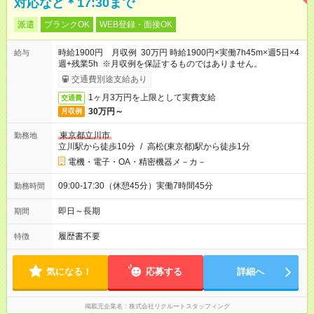
対応など＊17:30まで
派遣
ブランクOK
WEB登録・面接OK
時給1900円 月収例 30万円 時給1900円×実働7h45m×週5日×4
給与
週+残業5h ※月収例を保証するものではありません。
交通費別途支給あり
1ヶ月3万円を上限として実費支給
交通費
30万円～
月収例
東京都立川市
勤務地
立川駅から徒歩10分
/
高松(東京都)駅から徒歩1分
電機・電子・OA・精密機器メ－カ－
09:00-17:30（休憩45分）実働7時間45分
勤務時間
即日～長期
期間
履歴書不要
特徴
気になる！
応募する
詳細へ
掲載元企業名
株式会社リクルートスタッフィング