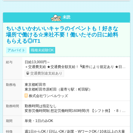
未読
ちいさいかわいいキャラのイベントも！好きな
場所で働ける☆来社不要！働いたその日に給料
もらえる◎/T1
アルバイト
職種未経験OK
日給13,000円～
給与
＋交通費支給 ★交通費全額支給！ ┗案件により規定あり ★日払
いOK！（規定あり） ┗働いたその日に現金GET♪ お仕事後はコ
交通費別途支給あり
ンビニATMから 日払い分を引き落とせます！ 【試用期間】試
用期間なし
東京都町田市
勤務地
東京都町田市原町田（最寄り駅：町田駅）
株式会社ワンベルウッズ
勤務時間は指定なし
勤務時間
変形労働時間制 想定労働時間160時間/月 【シフト例】 ・8：00
～21：00
単発・1日のみOK
期間
週1日からOK / 日払いOK / 副業・WワークOK / 10名以上の大量
特徴