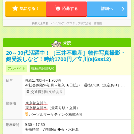
気になる！
応募する
詳細へ
掲載元企業名
パーソルテンプスタッフ株式会社 首都圏
未読
20～30代活躍中！［三井不動産］物件写真撮影・
鍵受渡しなど！時給1700円／立川(sj6ss12)
アルバイト
職種未経験OK
時給1,700円～1,700円
給与
≪社会保険≫初月～加入 ★日払い・週払いOK（規定あり）
【試用期間】試用期間なし
交通費別途支給あり
東京都立川市
勤務地
東京都立川市
（最寄り駅：立川）
パーソルマーケティング株式会社
9:30～17:30
勤務時間
実働時間：7時間/日 ◆火・水休み