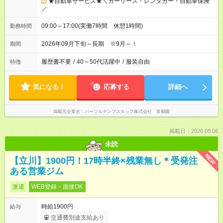
★自動車サービス★＼カーリース・レンタカー・自動車保険
／
09:00～17:00(実働7時間 休憩1時間)
勤務時間
2026年09月下旬～長期 ※9月～！
期間
履歴書不要
/
40～50代活躍中
/
服装自由
特徴
気になる！
応募する
詳細へ
掲載元企業名
パーソルテンプスタッフ株式会社 首都圏
掲載日：2026.08.06
未読
NEW
【立川】1900円！17時半終×残業無し＊受発注
ある営業ジム
派遣
WEB登録・面接OK
時給1900円
給与
交通費別途支給あり