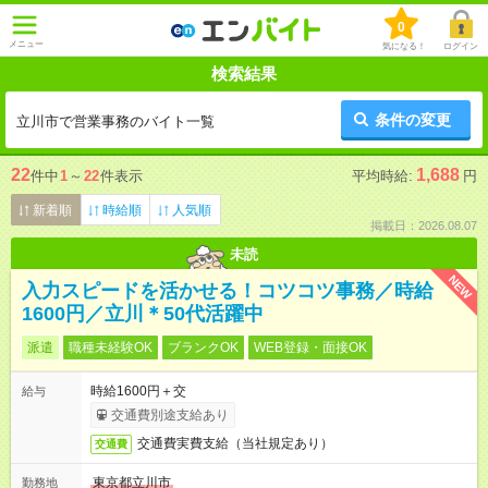
0
メニュー
気になる！
ログイン
検索結果
条件の変更
立川市で営業事務のバイト一覧
22
1,688
件中
1
～
22
件表示
平均時給:
円
新着順
時給順
人気順
掲載日：2026.08.07
未読
NEW
入力スピードを活かせる！コツコツ事務／時給
1600円／立川＊50代活躍中
派遣
職種未経験OK
ブランクOK
WEB登録・面接OK
時給1600円＋交
給与
交通費別途支給あり
交通費実費支給（当社規定あり）
交通費
東京都立川市
勤務地