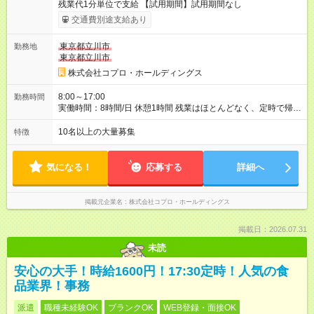
残業代1分単位で支給 【試用期間】試用期間なし
交通費別途支給あり
東京都立川市
勤務地
東京都立川市
株式会社コプロ・ホールディングス
8:00～17:00
勤務時間
実働時間：8時間/日 休憩1時間 残業はほとんどなく、定時で帰れ
る日が多い働き方です。 毎日の業務は進捗管理や事務が中心な
ので、 「今日やるべき仕事」が終われば、自然と区切りをつけ
10名以上の大量募集
特徴
やすいのが特長。 突発的な対応も少なく、無理をさせない働き
方を大切にしています。
気になる！
応募する
詳細へ
掲載元企業名
株式会社コプロ・ホールディングス
掲載日：2026.07.31
未読
安心の大手！時給1600円！17:30定時！人気の食
品業界！事務
派遣
職種未経験OK
ブランクOK
WEB登録・面接OK