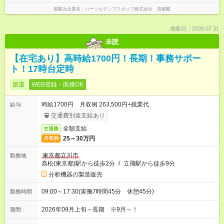
掲載元企業名
パーソルテンプスタッフ株式会社 首都圏
掲載日：2026.07.31
未読
【在宅あり】高時給1700円！長期！事務サポー
ト！17時台定時
派遣
WEB登録・面接OK
時給1700円 月収例 263,500円+残業代
給与
交通費別途支給あり
全額支給
交通費
25～30万円
月収例
東京都立川市
勤務地
高松(東京都)駅から徒歩2分
/
立飛駅から徒歩9分
分析機器の製造販売
09:00～17:30(実働7時間45分 休憩45分)
勤務時間
2026年09月上旬～長期 ※9月～！
期間