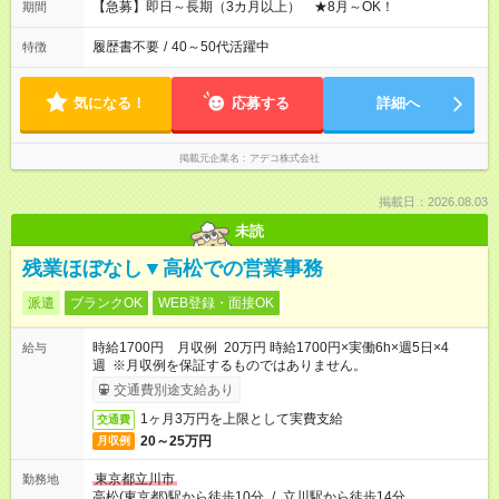
【急募】即日～長期（3カ月以上） ★8月～OK！
期間
履歴書不要
/
40～50代活躍中
特徴
気になる！
応募する
詳細へ
掲載元企業名
アデコ株式会社
掲載日：2026.08.03
未読
残業ほぼなし▼高松での営業事務
派遣
ブランクOK
WEB登録・面接OK
時給1700円 月収例 20万円 時給1700円×実働6h×週5日×4
給与
週 ※月収例を保証するものではありません。
交通費別途支給あり
1ヶ月3万円を上限として実費支給
交通費
20～25万円
月収例
東京都立川市
勤務地
高松(東京都)駅から徒歩10分
/
立川駅から徒歩14分