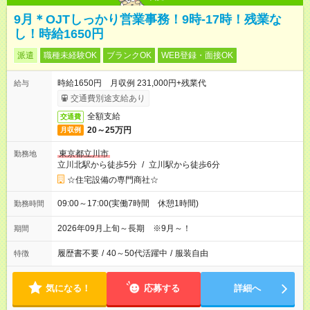
9月＊OJTしっかり営業事務！9時‐17時！残業な
し！時給1650円
派遣
職種未経験OK
ブランクOK
WEB登録・面接OK
時給1650円 月収例 231,000円+残業代
給与
交通費別途支給あり
全額支給
交通費
20～25万円
月収例
東京都立川市
勤務地
立川北駅から徒歩5分
/
立川駅から徒歩6分
☆住宅設備の専門商社☆
09:00～17:00(実働7時間 休憩1時間)
勤務時間
2026年09月上旬～長期 ※9月～！
期間
履歴書不要
/
40～50代活躍中
/
服装自由
特徴
気になる！
応募する
詳細へ