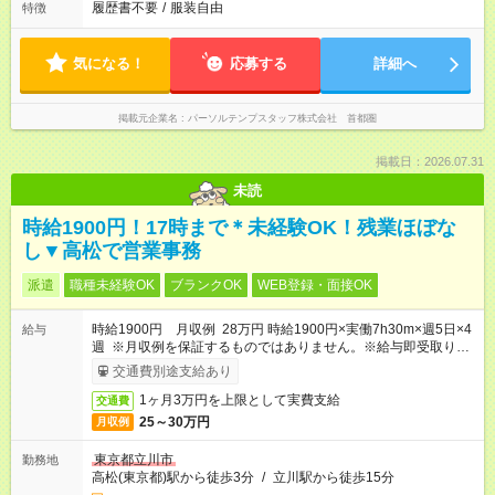
履歴書不要
/
服装自由
特徴
気になる！
応募する
詳細へ
掲載元企業名
パーソルテンプスタッフ株式会社 首都圏
掲載日：2026.07.31
未読
時給1900円！17時まで＊未経験OK！残業ほぼな
し▼高松で営業事務
派遣
職種未経験OK
ブランクOK
WEB登録・面接OK
時給1900円 月収例 28万円 時給1900円×実働7h30m×週5日×4
給与
週 ※月収例を保証するものではありません。※給与即受取りサ
ービス利用可（利用条件有）
交通費別途支給あり
1ヶ月3万円を上限として実費支給
交通費
25～30万円
月収例
東京都立川市
勤務地
高松(東京都)駅から徒歩3分
/
立川駅から徒歩15分