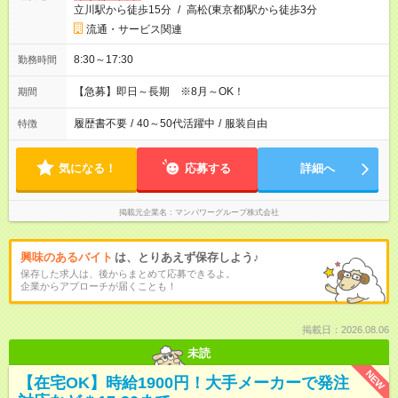
立川駅から徒歩15分
/
高松(東京都)駅から徒歩3分
流通・サービス関連
8:30～17:30
勤務時間
【急募】即日～長期 ※8月～OK！
期間
履歴書不要
/
40～50代活躍中
/
服装自由
特徴
気になる！
応募する
詳細へ
掲載元企業名
マンパワーグループ株式会社
興味のあるバイト
は、とりあえず保存しよう♪
保存した求人は、後からまとめて応募できるよ。
企業からアプローチが届くことも！
掲載日：2026.08.06
未読
NEW
【在宅OK】時給1900円！大手メーカーで発注