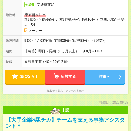
交通費支給
交通費
東京都立川市
勤務地
立川駅から徒歩8分
/
立川南駅から徒歩10分
/
立川北駅から徒
歩10分
メーカー
9:00～17:30(実働:7時間30分) (休憩60分) ※残業なし
勤務時間
【急募】即日～長期（3カ月以上） ★8月～OK！
期間
履歴書不要
/
40～50代活躍中
特徴
気になる！
応募する
詳細へ
掲載元企業名
アデコ株式会社
掲載日：2026.08.05
未読
【大手企業×駅チカ】チームを支える事務アシスタ
ント＊