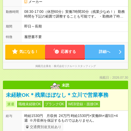
メーカー
08:30-17:00（休憩60分）実働7時間30分（残業少なめ！） 勤務
勤務時間
時間を下記の範囲で調整することも可能です。 ・勤務終了時
間 17:00～17:30 ・実働 07:30～08:00
即日～長期
期間
履歴書不要
特徴
気になる！
応募する
詳細へ
掲載元企業名
株式会社リクルートスタッフィング
掲載日：2026.07.30
未読
未経験OK＊残業ほぼなし＊立川で営業事務
派遣
職種未経験OK
ブランクOK
WEB登録・面接OK
時給1530円 月収例 24万円 時給1530円×実働8h×週5日×4
給与
週 ※月収例を保証するものではありません。
交通費別途支給あり