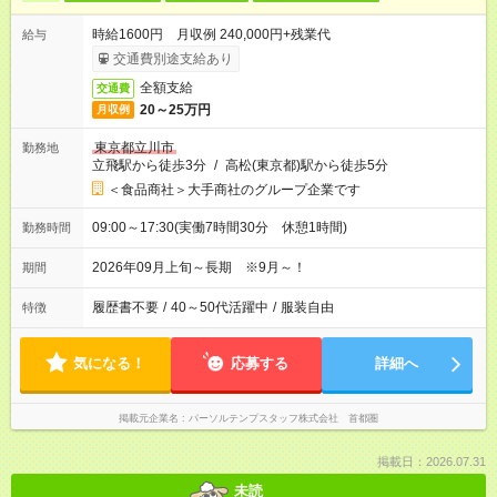
時給1600円 月収例 240,000円+残業代
給与
交通費別途支給あり
全額支給
交通費
20～25万円
月収例
東京都立川市
勤務地
立飛駅から徒歩3分
/
高松(東京都)駅から徒歩5分
＜食品商社＞大手商社のグループ企業です
09:00～17:30(実働7時間30分 休憩1時間)
勤務時間
2026年09月上旬～長期 ※9月～！
期間
履歴書不要
/
40～50代活躍中
/
服装自由
特徴
気になる！
応募する
詳細へ
掲載元企業名
パーソルテンプスタッフ株式会社 首都圏
掲載日：2026.07.31
未読