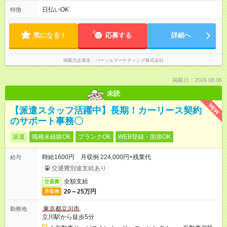
日払いOK
特徴
気になる！
応募する
詳細へ
掲載元企業名
パーソルマーケティング株式会社
掲載日：2026.08.06
未読
NEW
【派遣スタッフ活躍中】長期！カーリース契約
のサポート事務〇
派遣
職種未経験OK
ブランクOK
WEB登録・面接OK
時給1600円 月収例 224,000円+残業代
給与
交通費別途支給あり
全額支給
交通費
20～25万円
月収例
東京都立川市
勤務地
立川駅から徒歩5分