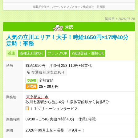
掲載元企業名
パーソルテンプスタッフ株式会社 首都圏
掲載日：2026.07.28
未読
人気の立川エリア！大手！時給1650円×17時40分
定時！事務
派遣
職種未経験OK
ブランクOK
WEB登録・面接OK
時給1650円 月収例 253,110円+残業代
給与
交通費別途支給あり
全額支給
交通費
25～30万円
月収例
東京都立川市
勤務地
砂川七番駅から徒歩4分
/
泉体育館駅から徒歩5分
ＩＴソリューションサービス
09:00～17:40(実働7時間40分 休憩1時間)
勤務時間
2026年09月上旬～長期 ※9月～！
期間