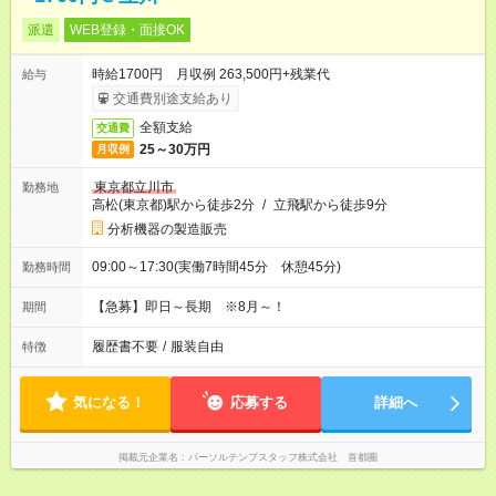
派遣
WEB登録・面接OK
時給1700円 月収例 263,500円+残業代
給与
交通費別途支給あり
全額支給
交通費
25～30万円
月収例
東京都立川市
勤務地
高松(東京都)駅から徒歩2分
/
立飛駅から徒歩9分
分析機器の製造販売
09:00～17:30(実働7時間45分 休憩45分)
勤務時間
【急募】即日～長期 ※8月～！
期間
履歴書不要
/
服装自由
特徴
気になる！
応募する
詳細へ
掲載元企業名
パーソルテンプスタッフ株式会社 首都圏