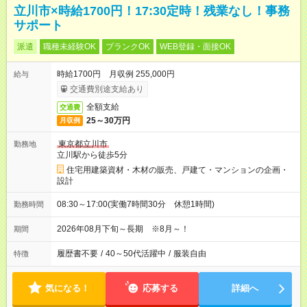
立川市×時給1700円！17:30定時！残業なし！事務
サポート
派遣
職種未経験OK
ブランクOK
WEB登録・面接OK
時給1700円 月収例 255,000円
給与
交通費別途支給あり
全額支給
交通費
25～30万円
月収例
東京都立川市
勤務地
立川駅から徒歩5分
住宅用建築資材・木材の販売、戸建て・マンションの企画・
設計
08:30～17:00(実働7時間30分 休憩1時間)
勤務時間
2026年08月下旬～長期 ※8月～！
期間
履歴書不要
/
40～50代活躍中
/
服装自由
特徴
気になる！
応募する
詳細へ