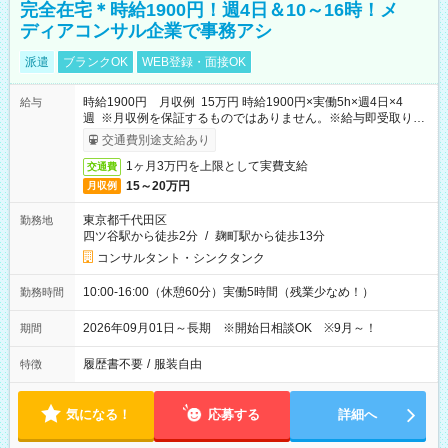
完全在宅＊時給1900円！週4日＆10～16時！メ
ディアコンサル企業で事務アシ
派遣
ブランクOK
WEB登録・面接OK
時給1900円 月収例 15万円 時給1900円×実働5h×週4日×4
給与
週 ※月収例を保証するものではありません。※給与即受取りサ
ービス利用可（利用条件有）
交通費別途支給あり
1ヶ月3万円を上限として実費支給
交通費
15～20万円
月収例
東京都千代田区
勤務地
四ツ谷駅から徒歩2分
/
麹町駅から徒歩13分
コンサルタント・シンクタンク
10:00-16:00（休憩60分）実働5時間（残業少なめ！）
勤務時間
2026年09月01日～長期 ※開始日相談OK ※9月～！
期間
履歴書不要
/
服装自由
特徴
気になる！
応募する
詳細へ