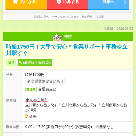
気になる！
応募する
詳細へ
掲載元企業名
パーソルテンプスタッフ株式会社 首都圏
掲載日：2026.08.03
未読
時給1750円！大手で安心＊営業サポート事務＠立
川駅すぐ
派遣
WEB登録・面接OK
時給1750円
給与
交通費別途支給あり
交通費支給
交通費
東京都立川市
勤務地
立川駅から徒歩6分
/
立川北駅から徒歩7分
/
立川南駅から徒
歩10分
金融
9:00～17:30(実働:7時間30分) (休憩60分) ※残業なし
勤務時間