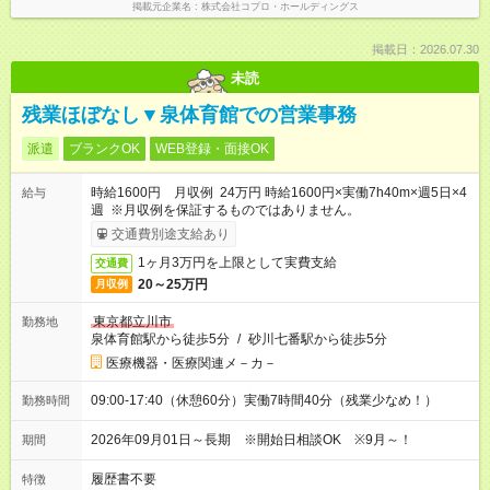
掲載元企業名
株式会社コプロ・ホールディングス
掲載日：2026.07.30
未読
残業ほぼなし▼泉体育館での営業事務
派遣
ブランクOK
WEB登録・面接OK
時給1600円 月収例 24万円 時給1600円×実働7h40m×週5日×4
給与
週 ※月収例を保証するものではありません。
交通費別途支給あり
1ヶ月3万円を上限として実費支給
交通費
20～25万円
月収例
東京都立川市
勤務地
泉体育館駅から徒歩5分
/
砂川七番駅から徒歩5分
医療機器・医療関連メ－カ－
09:00-17:40（休憩60分）実働7時間40分（残業少なめ！）
勤務時間
2026年09月01日～長期 ※開始日相談OK ※9月～！
期間
履歴書不要
特徴