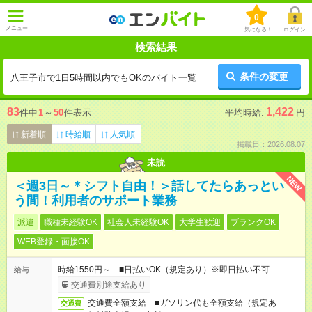
0
メニュー
気になる！
ログイン
検索結果
条件の変更
八王子市で1日5時間以内でもOKのバイト一覧
83
1,422
件中
1
～
50
件表示
平均時給:
円
新着順
時給順
人気順
掲載日：2026.08.07
未読
NEW
＜週3日～＊シフト自由！＞話してたらあっとい
う間！利用者のサポート業務
派遣
職種未経験OK
社会人未経験OK
大学生歓迎
ブランクOK
WEB登録・面接OK
時給1550円～ ■日払いOK（規定あり）※即日払い不可
給与
交通費別途支給あり
交通費全額支給 ■ガソリン代も全額支給（規定あ
交通費