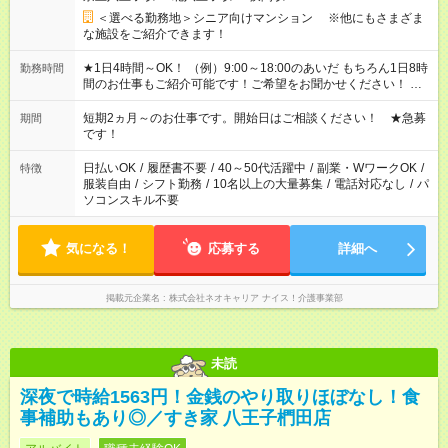
＜選べる勤務地＞シニア向けマンション ※他にもさまざま
な施設をご紹介できます！
★1日4時間～OK！ （例）9:00～18:00のあいだ もちろん1日8時
勤務時間
間のお仕事もご紹介可能です！ご希望をお聞かせください！ ★
家庭の都合でお休みが必要な場合も遠慮なくご相談ください。
※週最低15時間以上の勤務が必要です
短期2ヵ月～のお仕事です。開始日はご相談ください！ ★急募
期間
です！
日払いOK
/
履歴書不要
/
40～50代活躍中
/
副業・WワークOK
/
特徴
服装自由
/
シフト勤務
/
10名以上の大量募集
/
電話対応なし
/
パ
ソコンスキル不要
気になる！
応募する
詳細へ
掲載元企業名
株式会社ネオキャリア ナイス！介護事業部
未読
深夜で時給1563円！金銭のやり取りほぼなし！食
事補助もあり◎／すき家 八王子椚田店