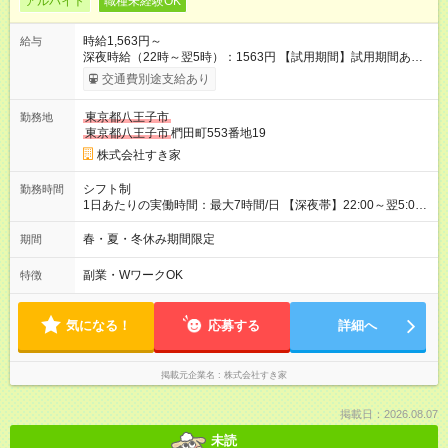
アルバイト
職種未経験OK
時給1,563円～
給与
深夜時給（22時～翌5時）：1563円 【試用期間】試用期間あり
試用期間の長さ：1ヶ月 雇用形態、給与は本採用時と同じです。
交通費別途支給あり
試用期間の実態は30日（※条件変更なし）ですが、切り上げで
一ヶ月とさせていただきます。 研修制度あり：15時間(研修中も
東京都八王子市
勤務地
同時給）
東京都八王子市
椚田町553番地19
株式会社すき家
シフト制
勤務時間
1日あたりの実働時間：最大7時間/日 【深夜帯】22:00～翌5:00
週2日～・1日2h～OK◎ ※22:00から翌5:00までは18歳以上の方
のみ勤務可能です（18歳未満の深夜業務禁止のため） ★深夜で
春・夏・冬休み期間限定
期間
も安心して働けます★ すき家では、ワンオペを禁止していま
す。 必ず、2名以上での勤務を行いますので、安心して働けま
副業・WワークOK
特徴
す。
気になる！
応募する
詳細へ
掲載元企業名
株式会社すき家
掲載日：2026.08.07
未読