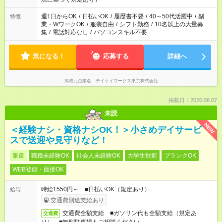
週1日からOK
/
日払いOK
/
履歴書不要
/
40～50代活躍中
/
副
特徴
業・WワークOK
/
服装自由
/
シフト勤務
/
10名以上の大量募
集
/
電話対応なし
/
パソコンスキル不要
気になる！
応募する
詳細へ
掲載元企業名
テイケイワークス東京株式会社
掲載日：2026.08.07
未読
NEW
＜経験ナシ・資格ナシOK！＞小さめデイサービ
スで送迎や見守りなど！
派遣
職種未経験OK
社会人未経験OK
大学生歓迎
ブランクOK
WEB登録・面接OK
時給1550円～ ■日払いOK（規定あり）
給与
交通費別途支給あり
交通費全額支給 ■ガソリン代も全額支給（規定あ
交通費