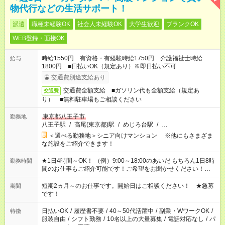
物代行などの生活サポート！
派遣
職種未経験OK
社会人未経験OK
大学生歓迎
ブランクOK
WEB登録・面接OK
時給1550円 有資格・有経験時給1750円 介護福祉士時給
給与
1800円 ■日払いOK（規定あり）※即日払い不可
交通費別途支給あり
交通費全額支給 ■ガソリン代も全額支給（規定あ
交通費
り） ■無料駐車場もご相談ください
東京都八王子市
勤務地
八王子駅
/
高尾(東京都)駅
/
めじろ台駅
/
…
＜選べる勤務地＞シニア向けマンション ※他にもさまざま
な施設をご紹介できます！
★1日4時間～OK！ （例）9:00～18:00のあいだ もちろん1日8時
勤務時間
間のお仕事もご紹介可能です！ご希望をお聞かせください！★家
庭の都合でお休みが必要な場合も遠慮なくご相談ください。 ※
週最低15時間以上の勤務が必要です
短期2ヵ月～のお仕事です。開始日はご相談ください！ ★急募
期間
です！
日払いOK
/
履歴書不要
/
40～50代活躍中
/
副業・WワークOK
/
特徴
服装自由
/
シフト勤務
/
10名以上の大量募集
/
電話対応なし
/
パ