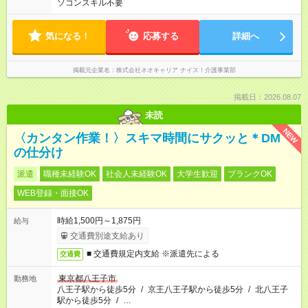
ソコンスキル不要
気になる！
応募する
詳細へ
掲載元企業名
株式会社ネオキャリア ナイス！介護事業部
掲載日：2026.08.07
未読
NEW
〈カンタン作業！〉スキマ時間にサクッと＊DM
の仕分け
派遣
職種未経験OK
社会人未経験OK
大学生歓迎
ブランクOK
WEB登録・面接OK
時給1,500円～1,875円
給与
交通費別途支給あり
■ 交通費規定内支給 ※派遣先による
交通費
東京都八王子市
勤務地
八王子駅から徒歩5分
/
京王八王子駅から徒歩5分
/
北八王子
駅から徒歩5分
/
…