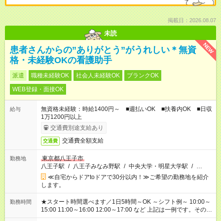
掲載日：2026.08.07
未読
NEW
患者さんからの”ありがとう”がうれしい＊無資
格・未経験OKの看護助手
派遣
職種未経験OK
社会人未経験OK
ブランクOK
WEB登録・面接OK
無資格未経験：時給1400円～ ■週払いOK ■扶養内OK ■日収
給与
1万1200円以上
交通費別途支給あり
交通費全額支給
交通費
東京都八王子市
勤務地
八王子駅
/
八王子みなみ野駅
/
中央大学・明星大学駅
/
…
≪自宅からドアtoドアで30分以内！≫ご希望の勤務地を紹介
します。
★スタート時間選べます／1日5時間～OK ～シフト例～ 10:00～
勤務時間
15:00 11:00～16:00 12:00～17:00 など 上記は一例です。その他
シフトもご相談ください。 ※Wワークの場合当社と合わせて法