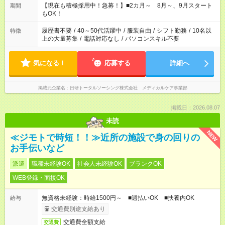
定労働時間が週40時間を超えなければOKです。
【現在も積極採用中！急募！】■2カ月～ 8月～、9月スタート
期間
もOK！
履歴書不要
/
40～50代活躍中
/
服装自由
/
シフト勤務
/
10名以
特徴
上の大量募集
/
電話対応なし
/
パソコンスキル不要
気になる！
応募する
詳細へ
掲載元企業名
日研トータルソーシング株式会社 メディカルケア事業部
掲載日：2026.08.07
未読
NEW
≪ジモトで時短！！≫近所の施設で身の回りの
お手伝いなど
派遣
職種未経験OK
社会人未経験OK
ブランクOK
WEB登録・面接OK
無資格未経験：時給1500円～ ■週払いOK ■扶養内OK
給与
交通費別途支給あり
交通費全額支給
交通費