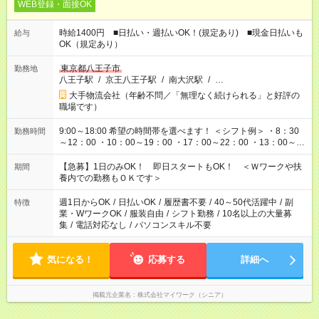
WEB登録・面接OK
時給1400円 ■日払い・週払いOK！(規定あり) ■現金日払いも
給与
OK（規定あり）
東京都八王子市
勤務地
八王子駅
/
京王八王子駅
/
南大沢駅
/
…
大手物流会社（年齢不問／「無理なく続けられる」と好評の
職場です）
9:00～18:00 希望の時間帯を選べます！ ＜シフト例＞ ・8：30
勤務時間
～12：00 ・10：00～19：00 ・17：00～22：00 ・13：00～
22：00 ・22：00～翌6：00 など
【急募】1日のみOK！ 即日スタートもOK！ ＜Ｗワークや扶
期間
養内での勤務もＯＫです＞
週1日からOK
/
日払いOK
/
履歴書不要
/
40～50代活躍中
/
副
特徴
業・WワークOK
/
服装自由
/
シフト勤務
/
10名以上の大量募
集
/
電話対応なし
/
パソコンスキル不要
気になる！
応募する
詳細へ
掲載元企業名
株式会社マイワーク（シニア）