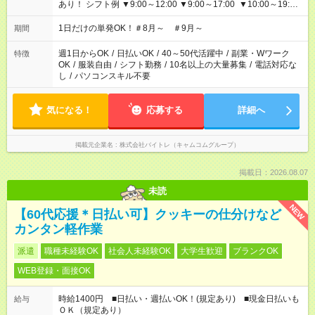
あり！ シフト例 ▼9:00～12:00 ▼9:00～17:00 ▼10:00～19:00
▼18:00～21:00
1日だけの単発OK！＃8月～ ＃9月～
期間
週1日からOK
/
日払いOK
/
40～50代活躍中
/
副業・Wワーク
特徴
OK
/
服装自由
/
シフト勤務
/
10名以上の大量募集
/
電話対応な
し
/
パソコンスキル不要
気になる！
応募する
詳細へ
掲載元企業名
株式会社バイトレ（キャムコムグループ）
掲載日：2026.08.07
未読
NEW
【60代応援＊日払い可】クッキーの仕分けなど
カンタン軽作業
派遣
職種未経験OK
社会人未経験OK
大学生歓迎
ブランクOK
WEB登録・面接OK
時給1400円 ■日払い・週払いOK！(規定あり) ■現金日払いも
給与
ＯＫ（規定あり）