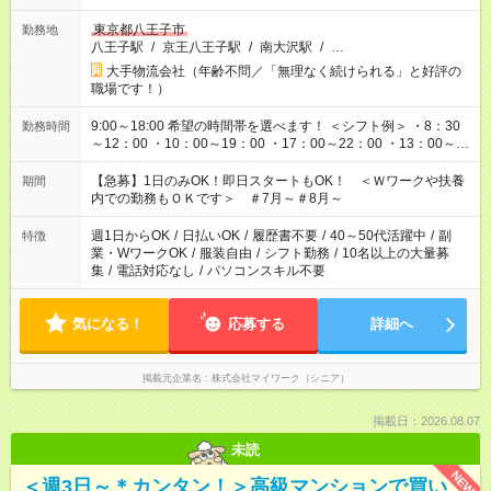
東京都八王子市
勤務地
八王子駅
/
京王八王子駅
/
南大沢駅
/
…
大手物流会社（年齢不問／「無理なく続けられる」と好評の
職場です！）
9:00～18:00 希望の時間帯を選べます！ ＜シフト例＞ ・8：30
勤務時間
～12：00 ・10：00～19：00 ・17：00～22：00 ・13：00～
22：00 ・22：00～翌6：00 など
【急募】1日のみOK！即日スタートもOK！ ＜Ｗワークや扶養
期間
内での勤務もＯＫです＞ ＃7月～＃8月～
週1日からOK
/
日払いOK
/
履歴書不要
/
40～50代活躍中
/
副
特徴
業・WワークOK
/
服装自由
/
シフト勤務
/
10名以上の大量募
集
/
電話対応なし
/
パソコンスキル不要
気になる！
応募する
詳細へ
掲載元企業名
株式会社マイワーク（シニア）
掲載日：2026.08.07
未読
NEW
＜週3日～＊カンタン！＞高級マンションで買い