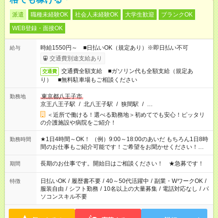
派遣
職種未経験OK
社会人未経験OK
大学生歓迎
ブランクOK
WEB登録・面接OK
時給1550円～ ■日払いOK（規定あり）※即日払い不可
給与
交通費別途支給あり
交通費全額支給 ■ガソリン代も全額支給（規定あ
交通費
り） ■無料駐車場もご相談ください
東京都八王子市
勤務地
京王八王子駅
/
北八王子駅
/
狭間駅
/
…
＜近所で働ける！選べる勤務地＞初めてでも安心！ピッタリ
の介護施設や病院をご紹介！
★1日4時間～OK！ （例）9:00～18:00のあいだ もちろん1日8時
勤務時間
間のお仕事もご紹介可能です！ご希望をお聞かせください！★家
庭の都合でお休みが必要な場合も遠慮なくご相談ください。 ※
週最低15時間以上の勤務が必要です
長期のお仕事です。開始日はご相談ください！ ★急募です！
期間
日払いOK
/
履歴書不要
/
40～50代活躍中
/
副業・WワークOK
/
特徴
服装自由
/
シフト勤務
/
10名以上の大量募集
/
電話対応なし
/
パ
ソコンスキル不要