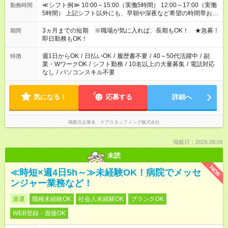
≪シフト例≫ 10:00～15:00（実働5時間） 12:00～17:00（実働
勤務時間
5時間） 上記シフト以外にも、早朝や深夜など希望の時間帯お聞
かせください！ 事前に担当からヒアリングもしますので、ご安
心ください！
3ヵ月までの短期 ※職場が気に入れば、長期もOK！ ★急募！
期間
即日勤務もOK！
週1日からOK
/
日払いOK
/
履歴書不要
/
40～50代活躍中
/
副
特徴
業・WワークOK
/
シフト勤務
/
10名以上の大量募集
/
電話対応
なし
/
パソコンスキル不要
気になる！
応募する
詳細へ
掲載元企業名
ケアスタッフィング株式会社
掲載日：2026.08.06
未読
NEW
≪時短×週4日5h～≫未経験OK！病院でメッセ
ンジャー業務など！
派遣
職種未経験OK
社会人未経験OK
ブランクOK
WEB登録・面接OK