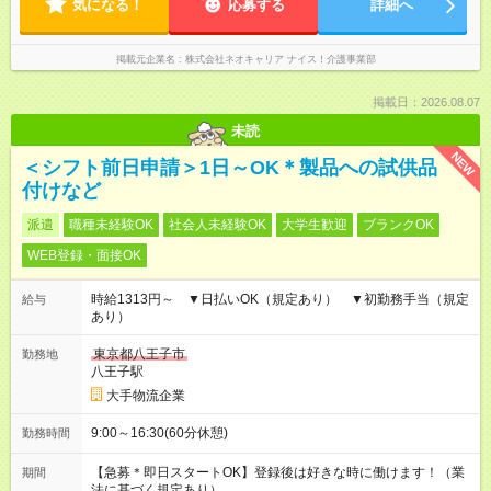
気になる！
応募する
詳細へ
掲載元企業名
株式会社ネオキャリア ナイス！介護事業部
掲載日：2026.08.07
未読
NEW
＜シフト前日申請＞1日～OK＊製品への試供品
付けなど
派遣
職種未経験OK
社会人未経験OK
大学生歓迎
ブランクOK
WEB登録・面接OK
時給1313円～ ▼日払いOK（規定あり） ▼初勤務手当（規定
給与
あり）
東京都八王子市
勤務地
八王子駅
大手物流企業
9:00～16:30(60分休憩)
勤務時間
【急募＊即日スタートOK】登録後は好きな時に働けます！（業
期間
法に基づく規定あり）