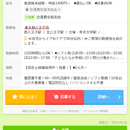
無資格未経験：時給1400円～ ■週払いOK ■扶養内OK
給与
交通費別途支給あり
交通費全額支給
交通費
東京都八王子市
勤務地
西八王子駅
/
北八王子駅
/
大塚・帝京大学駅
/
…
≪自宅からドアtoドアで30分以内！≫ご希望の勤務地を紹介
します。
1日5時間からOK！ ■シフト例 (1)8:00～13:00 (2)10:00～15:00
勤務時間
(3)12:00～17:00 「子どもたちが学校に行く間だけ働きたい」
「余裕を持って夕飯の準備がしたい」 「午前中は働いて、午後
はプライベートの時間にしたい」 など、ご希望を教えてくださ
【現在も積極採用中！急募！】■2カ月～
期間
いね。 ※Wワーク希望の方へ 今ご覧のお仕事で希望する勤務時
間と、もう1つのお仕事の勤務時間。 合計で週40時間を超える
履歴書不要
/
40～50代活躍中
/
服装自由
/
シフト勤務
/
10名以
特徴
場合は応募できません。
上の大量募集
/
電話対応なし
/
パソコンスキル不要
気になる！
応募する
詳細へ
掲載元企業名
日研トータルソーシング株式会社 メディカルケア事業部
掲載日：2026.08.06