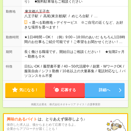
り） ■無料駐車場もご相談ください
東京都八王子市
勤務地
八王子駅
/
高尾(東京都)駅
/
めじろ台駅
/
…
＜選べる勤務地＞デイサービス ※ご自宅の近くなど、お好
きな場所を選べます！
★1日4時間～OK！ （例）9:00～18:00のあいだ もちろん1日8時
勤務時間
間のお仕事もご紹介可能です！ご希望をお聞かせください！★家
庭の都合でお休みが必要な場合も遠慮なくご相談ください。 ※
週最低15時間以上の勤務が必要です
長く働ける職場です。開始日はご相談ください！ ★短期2ヶ月
期間
～勤務もＯＫ
日払いOK
/
履歴書不要
/
40～50代活躍中
/
副業・WワークOK
/
特徴
服装自由
/
シフト勤務
/
10名以上の大量募集
/
電話対応なし
/
パ
ソコンスキル不要
気になる！
応募する
詳細へ
掲載元企業名
株式会社ネオキャリア ナイス！介護事業部
興味のあるバイト
は、とりあえず保存しよう♪
保存した求人は、後からまとめて応募できるよ。
企業からアプローチが届くことも！