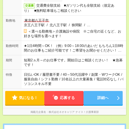
交通費全額支給 ■ガソリン代も全額支給（規定あ
交通費
り） ■無料駐車場もご相談ください
東京都八王子市
勤務地
京王八王子駅
/
北八王子駅
/
狭間駅
/
…
＜選べる勤務地＞介護施設や病院 ※ご自宅の近くなど、お
好きな場所を選べます！
★1日4時間～OK！ （例）9:00～18:00のあいだ もちろん1日8時
勤務時間
間のお仕事もご紹介可能です！ご希望をお聞かせください！ ※
週最低15時間以上の勤務が必要です
短期2ヵ月～のお仕事です。開始日はご相談ください！ ★急募
期間
です！
日払いOK
/
履歴書不要
/
40～50代活躍中
/
副業・WワークOK
/
特徴
服装自由
/
シフト勤務
/
10名以上の大量募集
/
電話対応なし
/
パ
ソコンスキル不要
気になる！
応募する
詳細へ
掲載元企業名
株式会社ネオキャリア ナイス！介護事業部