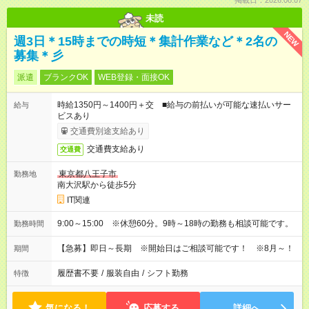
掲載日：2026.08.07
未読
NEW
週3日＊15時までの時短＊集計作業など＊2名の
募集＊彡
派遣
ブランクOK
WEB登録・面接OK
時給1350円～1400円＋交 ■給与の前払いが可能な速払いサー
給与
ビスあり
交通費別途支給あり
交通費支給あり
交通費
東京都八王子市
勤務地
南大沢駅から徒歩5分
IT関連
9:00～15:00 ※休憩60分。9時～18時の勤務も相談可能です。
勤務時間
【急募】即日～長期 ※開始日はご相談可能です！ ※8月～！
期間
履歴書不要
/
服装自由
/
シフト勤務
特徴
気になる！
応募する
詳細へ