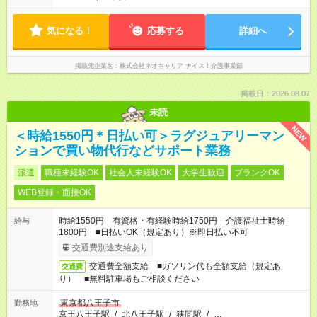
気になる！
応募する
詳細へ
掲載元企業名
株式会社ネオキャリア ナイス！介護事業部
掲載日：2026.08.07
未読
NEW
＜時給1550円＊日払い可＞ラグジュアリーマン
ションで買い物代行などサポート業務
派遣
職種未経験OK
社会人未経験OK
大学生歓迎
ブランクOK
WEB登録・面接OK
時給1550円 有資格・有経験時給1750円 介護福祉士時給
給与
1800円 ■日払いOK（規定あり）※即日払い不可
交通費別途支給あり
交通費全額支給 ■ガソリン代も全額支給（規定あ
交通費
り） ■無料駐車場もご相談ください
東京都八王子市
勤務地
京王八王子駅
/
北八王子駅
/
狭間駅
/
…