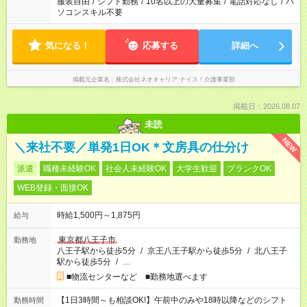
服装自由
/
シフト勤務
/
10名以上の大量募集
/
電話対応なし
/
パ
ソコンスキル不要
気になる！
応募する
詳細へ
掲載元企業名
株式会社ネオキャリア ナイス！介護事業部
掲載日：2026.08.07
未読
NEW
＼来社不要／単発1日OK＊文房具の仕分け
派遣
職種未経験OK
社会人未経験OK
大学生歓迎
ブランクOK
WEB登録・面接OK
時給1,500円～1,875円
給与
東京都八王子市
勤務地
八王子駅から徒歩5分
/
京王八王子駅から徒歩5分
/
北八王子
駅から徒歩5分
/
…
■物流センターなど ■勤務地選べます
【1日3時間～も相談OK!】午前中のみや18時以降などのシフト
勤務時間