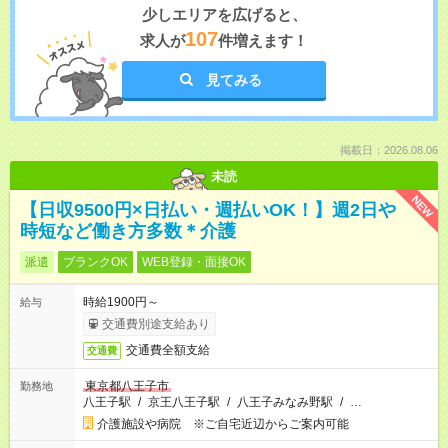
少しエリアを広げると、
107
求人が
件増えます！
見てみる
掲載日：2026.08.06
未読
NEW
【日収9500円×日払い・週払いOK！】週2日や
時短など働き方多数＊介護
派遣
ブランクOK
WEB登録・面接OK
時給1900円～
給与
交通費別途支給あり
交通費全額支給
交通費
東京都八王子市
勤務地
八王子駅
/
京王八王子駅
/
八王子みなみ野駅
/
…
介護施設や病院 ※ご自宅近辺からご案内可能