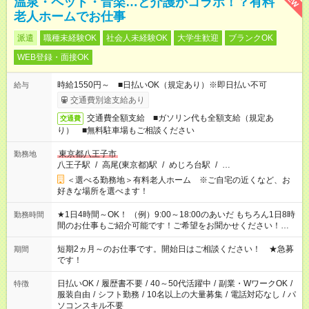
温泉・ペット・音楽…と介護がコラボ！？有料
老人ホームでお仕事
派遣
職種未経験OK
社会人未経験OK
大学生歓迎
ブランクOK
WEB登録・面接OK
時給1550円～ ■日払いOK（規定あり）※即日払い不可
給与
交通費別途支給あり
交通費全額支給 ■ガソリン代も全額支給（規定あ
交通費
り） ■無料駐車場もご相談ください
東京都八王子市
勤務地
八王子駅
/
高尾(東京都)駅
/
めじろ台駅
/
…
＜選べる勤務地＞有料老人ホーム ※ご自宅の近くなど、お
好きな場所を選べます！
★1日4時間～OK！ （例）9:00～18:00のあいだ もちろん1日8時
勤務時間
間のお仕事もご紹介可能です！ご希望をお聞かせください！★家
庭の都合でお休みが必要な場合も遠慮なくご相談ください。 ※
週最低15時間以上の勤務が必要です
短期2ヵ月～のお仕事です。開始日はご相談ください！ ★急募
期間
です！
日払いOK
/
履歴書不要
/
40～50代活躍中
/
副業・WワークOK
/
特徴
服装自由
/
シフト勤務
/
10名以上の大量募集
/
電話対応なし
/
パ
ソコンスキル不要