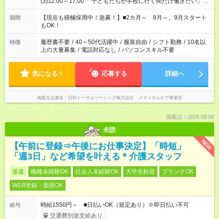
(3)12:00～17:00 「子どもたちが学校に行く間だけ働きたい」
「余裕を持って夕飯の準備がしたい」 「午前中は働いて、午後
はプライベートの時間にしたい」 など、ご希望を教えてくださ
【現在も積極採用中！急募！】■2カ月～ 8月～、9月スタート
期間
いね。 ※Wワーク希望の方へ 今ご覧のお仕事で希望する勤務時
もOK！
間と、もう1つのお仕事の勤務時間。 合計で週40時間を超える
場合は応募できません。
履歴書不要
/
40～50代活躍中
/
服装自由
/
シフト勤務
/
10名以
特徴
上の大量募集
/
電話対応なし
/
パソコンスキル不要
気になる！
応募する
詳細へ
掲載元企業名
日研トータルソーシング株式会社 メディカルケア事業部
掲載日：2026.08.06
未読
NEW
【午前に登録⇒午後にお仕事決定】「時短」
「週3日」など希望を叶える＊介護スタッフ
派遣
職種未経験OK
社会人未経験OK
大学生歓迎
ブランクOK
WEB登録・面接OK
時給1550円～ ■日払いOK（規定あり）※即日払い不可
給与
交通費別途支給あり