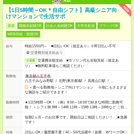
未読
NEW
【1日5時間～OK＊自由シフト】高級シニア向
けマンションで生活サポ
派遣
職種未経験OK
社会人未経験OK
大学生歓迎
ブランクOK
WEB登録・面接OK
時給1550円～ ■日払いOK（規定あり）※即日払い不可
給与
交通費別途支給あり
交通費全額支給 ■ガソリン代も全額支給（規定あ
交通費
り） ■無料駐車場もご相談ください
東京都八王子市
勤務地
八王子みなみ野駅
/
北野(東京都)駅
/
高尾山口駅
/
…
＜選べる勤務地＞シニア向けマンション ※他にもさまざま
な施設をご紹介できます！
★1日5時間～OK！ （例）9:00～18:00で好きな時間に勤務可
勤務時間
能！ ＞シフト例 9時～14時 11時～15時 13時～18時など ご自身
のご都合に合わせて勤務時間をご相談ください！ ★家庭の都合
でお休みや時間の調整が必要な場合も遠慮なくご相談くださ
短期2ヵ月～のお仕事です。開始日はご相談ください！ ★急募
期間
い。
です！
日払いOK
/
履歴書不要
/
40～50代活躍中
/
副業・WワークOK
/
特徴