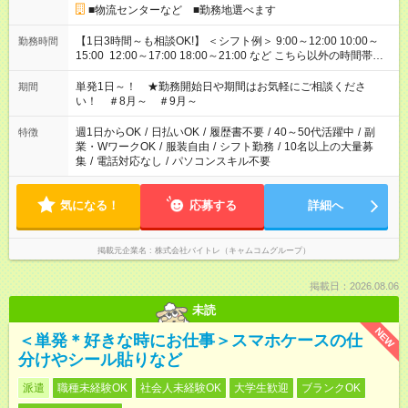
■物流センターなど ■勤務地選べます
【1日3時間～も相談OK!】 ＜シフト例＞ 9:00～12:00 10:00～
勤務時間
15:00 12:00～17:00 18:00～21:00 など こちら以外の時間帯も
お気軽にご相談ください！
単発1日～！ ★勤務開始日や期間はお気軽にご相談くださ
期間
い！ ＃8月～ ＃9月～
週1日からOK
/
日払いOK
/
履歴書不要
/
40～50代活躍中
/
副
特徴
業・WワークOK
/
服装自由
/
シフト勤務
/
10名以上の大量募
集
/
電話対応なし
/
パソコンスキル不要
気になる！
応募する
詳細へ
掲載元企業名
株式会社バイトレ（キャムコムグループ）
掲載日：2026.08.06
未読
NEW
＜単発＊好きな時にお仕事＞スマホケースの仕
分けやシール貼りなど
派遣
職種未経験OK
社会人未経験OK
大学生歓迎
ブランクOK