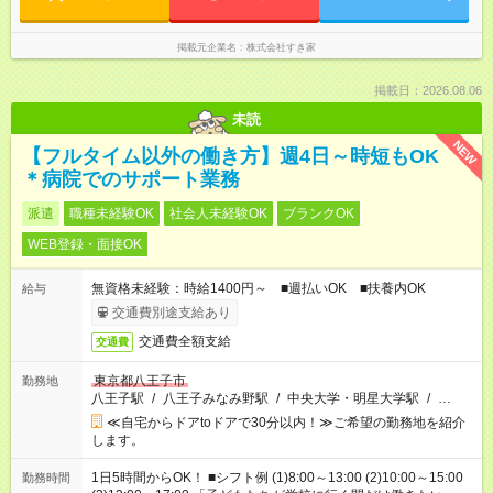
掲載元企業名
株式会社すき家
掲載日：2026.08.06
未読
NEW
【フルタイム以外の働き方】週4日～時短もOK
＊病院でのサポート業務
派遣
職種未経験OK
社会人未経験OK
ブランクOK
WEB登録・面接OK
無資格未経験：時給1400円～ ■週払いOK ■扶養内OK
給与
交通費別途支給あり
交通費全額支給
交通費
東京都八王子市
勤務地
八王子駅
/
八王子みなみ野駅
/
中央大学・明星大学駅
/
…
≪自宅からドアtoドアで30分以内！≫ご希望の勤務地を紹介
します。
1日5時間からOK！ ■シフト例 (1)8:00～13:00 (2)10:00～15:00
勤務時間