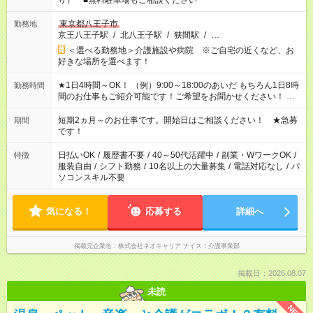
り） ■無料駐車場もご相談ください
東京都八王子市
勤務地
京王八王子駅
/
北八王子駅
/
狭間駅
/
…
＜選べる勤務地＞介護施設や病院 ※ご自宅の近くなど、お
好きな場所を選べます！
★1日4時間～OK！ （例）9:00～18:00のあいだ もちろん1日8時
勤務時間
間のお仕事もご紹介可能です！ご希望をお聞かせください！ ★
家庭の都合でお休みが必要な場合も遠慮なくご相談ください。
※週最低15時間以上の勤務が必要です
短期2ヵ月～のお仕事です。開始日はご相談ください！ ★急募
期間
です！
日払いOK
/
履歴書不要
/
40～50代活躍中
/
副業・WワークOK
/
特徴
服装自由
/
シフト勤務
/
10名以上の大量募集
/
電話対応なし
/
パ
ソコンスキル不要
気になる！
応募する
詳細へ
掲載元企業名
株式会社ネオキャリア ナイス！介護事業部
掲載日：2026.08.07
未読
NEW