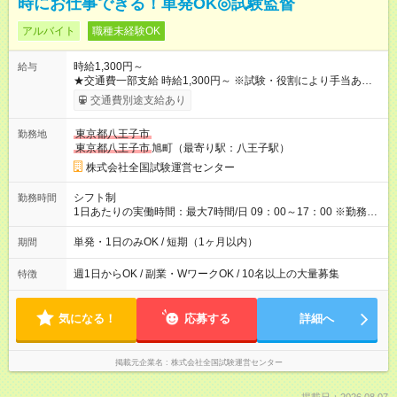
時にお仕事できる！単発OK◎試験監督
アルバイト
職種未経験OK
時給1,300円～
給与
★交通費一部支給 時給1,300円～ ※試験・役割により手当あり ※
勤務回数により昇給あり 【即給（前払い）オプションあり！】
交通費別途支給あり
希望される場合、勤務から1週間ほどで給与の一部を受け取れま
す。 ※手数料418円がかかります。 【過去試験日の収入例】 ・
東京都八王子市
勤務地
河合塾模擬試験 8:30～17:30（休憩1時間） 時給1,300円×8時間
東京都八王子市
旭町（最寄り駅：八王子駅）
＝日収10,400円＋交通費 ※当日の役割により時給＋100円の場
合あり ・国家試験 7:00～13:30（休憩なし） 時給1,300円（役
株式会社全国試験運営センター
割手当＋100円）×6時間＝日収8,400円＋交通費 【試用期間】試
用期間なし
シフト制
勤務時間
1日あたりの実働時間：最大7時間/日 09：00～17：00 ※勤務時
間は 試験により異なります。
単発・1日のみOK / 短期（1ヶ月以内）
期間
週1日からOK / 副業・WワークOK / 10名以上の大量募集
特徴
気になる！
応募する
詳細へ
掲載元企業名
株式会社全国試験運営センター