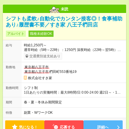
未読
シフトも柔軟♪自動化でカンタン接客◎！食事補助
あり♪履歴書不要／すき家 八王子椚田店
アルバイト
職種未経験OK
時給1,250円～
給与
通常時給（5時～22時）：1250円 深夜時給（22時～翌5時）：
1563円 高校生時給：1250円 【特別手当】早朝手当（5：00-9：
交通費別途支給あり
00）時給+150円 【試用期間】試用期間あり 試用期間の長さ：1
ヶ月 雇用形態、給与は本採用時と同じです。 試用期間の実態は
東京都八王子市
勤務地
30日（※条件変更なし）ですが、切り上げで一ヶ月とさせてい
東京都八王子市
椚田町553番地19
ただきます。 研修制度あり：15時間(研修中も同時給）
株式会社すき家
シフト制
勤務時間
1日あたりの実働時間：最大8時間/日 0:00-24:00 週2日～・1日
2h～OK ＜シフト例＞ 〇朝帯 5:00-9:00 〇昼帯 9:00-14:00 〇午
後帯 14:00-18:00 〇夜帯 18:00-22:00 〇深夜帯 22:00-翌5:00 基
春・夏・冬休み期間限定
期間
本は固定シフトですが家庭の都合などイレギュラーには対応し
ます♪
副業・WワークOK
特徴
気になる！
応募する
詳細へ