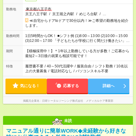
東京都八王子市
勤務地
京王八王子駅
/
京王堀之内駅
/
めじろ台駅
/
…
≪自宅からドアtoドアで30分以内！≫ご希望の勤務地を紹介
します。
1日5時間からOK！ ■シフト例 (1)8:00～13:00 (2)10:00～15:00
勤務時間
(3)12:00～17:00 「子どもたちが学校に行く間だけ働きたい」
「余裕を持って夕飯の準備がしたい」 「午前中は働いて、午後
はプライベートの時間にしたい」 など、ご希望を教えてくださ
【積極採用中！】＊1年以上勤務している方が多数！ご応募から
期間
いね。 ※Wワーク希望の方へ 今ご覧のお仕事で希望する勤務時
最短2～3日後の就業も相談可能です！
間と、もう1つのお仕事の勤務時間。 合計で週40時間を超える
場合は応募できません。
履歴書不要
/
40～50代活躍中
/
服装自由
/
シフト勤務
/
10名以
特徴
上の大量募集
/
電話対応なし
/
パソコンスキル不要
気になる！
応募する
詳細へ
掲載元企業名
日研トータルソーシング株式会社 メディカルケア事業部
未読
マニュアル通りに簡単WORK◆未経験から好きな