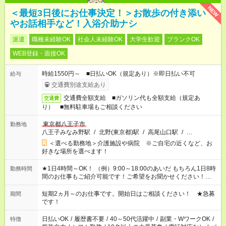
NEW
＜最短3日後にお仕事決定！＞お散歩の付き添い
やお話相手など！入浴介助ナシ
派遣
職種未経験OK
社会人未経験OK
大学生歓迎
ブランクOK
WEB登録・面接OK
時給1550円～ ■日払いOK（規定あり）※即日払い不可
給与
交通費別途支給あり
交通費全額支給 ■ガソリン代も全額支給（規定あ
交通費
り） ■無料駐車場もご相談ください
東京都八王子市
勤務地
八王子みなみ野駅
/
北野(東京都)駅
/
高尾山口駅
/
…
＜選べる勤務地＞介護施設や病院 ※ご自宅の近くなど、お
好きな場所を選べます！
★1日4時間～OK！ （例）9:00～18:00のあいだ もちろん1日8時
勤務時間
間のお仕事もご紹介可能です！ご希望をお聞かせください！★家
庭の都合でお休みが必要な場合も遠慮なくご相談ください。 ※
週最低15時間以上の勤務が必要です
短期2ヵ月～のお仕事です。開始日はご相談ください！ ★急募
期間
です！
日払いOK
/
履歴書不要
/
40～50代活躍中
/
副業・WワークOK
/
特徴