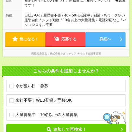
※週最低15時間以上の勤務が必要です
短期2ヵ月～のお仕事です。開始日はご相談ください！ ★急募
期間
です！
日払いOK
/
履歴書不要
/
40～50代活躍中
/
副業・WワークOK
/
特徴
服装自由
/
シフト勤務
/
10名以上の大量募集
/
電話対応なし
/
パ
ソコンスキル不要
気になる！
応募する
詳細へ
掲載元企業名
株式会社ネオキャリア ナイス！介護事業部
こちらの条件も追加しませんか？
今が狙い目！急募
来社不要！WEB登録／面接OK
大量募集中！10名以上の大量募集
追加して再検索！