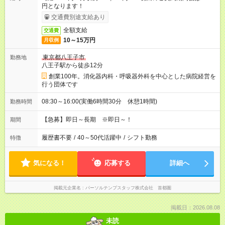
円となります！
交通費別途支給あり
全額支給
交通費
10～15万円
月収例
東京都八王子市
勤務地
八王子駅から徒歩12分
創業100年。消化器内科・呼吸器外科を中心とした病院経営を
行う団体です
08:30～16:00(実働6時間30分 休憩1時間)
勤務時間
【急募】即日～長期 ※即日～！
期間
履歴書不要
/
40～50代活躍中
/
シフト勤務
特徴
気になる！
応募する
詳細へ
掲載元企業名
パーソルテンプスタッフ株式会社 首都圏
掲載日：2026.08.08
未読