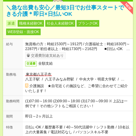
NEW
＼急な出費も安心／最短3日でお仕事スタートで
きる介護＊即日×日払いOK
派遣
職種未経験OK
社会人未経験OK
ブランクOK
WEB登録・面接OK
無資格の方：時給1530円～1912円 / 介護福祉士：時給1830円～
給与
2287円 / 初任者以上：時給1730円～2162円 ■日払いOK ■
日収例：1万2240円（時給1530円×8h）
交通費別途支給あり
全額支給
交通費
東京都八王子市
勤務地
八王子駅
/
八王子みなみ野駅
/
中央大学・明星大学駅
/
…
介護施設 ★自宅近くの施設など、ご希望に合わせてご紹介
いたします！
(1)07:00～16:00 (2)09:00～18:00 (3)17:00～09:00 ※ 上記は一
勤務時間
例です！その他シフトもご相談ください！
即日～2ヶ月以上
期間
日払いOK
/
履歴書不要
/
40～50代活躍中
/
シフト勤務
/
10名以
特徴
上の大量募集
/
電話対応なし
/
パソコンスキル不要