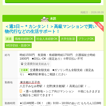
掲載日：2026.08.09
未読
NEW
＜週3日～＊カンタン！＞高級マンションで買い
物代行などの生活サポート！
派遣
職種未経験OK
社会人未経験OK
大学生歓迎
ブランクOK
WEB登録・面接OK
時給1550円 有資格・有経験時給1750円 介護福祉士時給
給与
1800円 ■日払いOK（規定あり）※即日払い不可
交通費別途支給あり
交通費全額支給 ■ガソリン代も全額支給（規定あ
交通費
り） ■無料駐車場もご相談ください
東京都八王子市
勤務地
八王子みなみ野駅
/
北野(東京都)駅
/
高尾山口駅
/
…
＜選べる勤務地＞シニア向けマンション ※他にもさまざま
な施設をご紹介できます！
★1日4時間～OK！ （例）9:00～18:00のあいだ もちろん1日8時
勤務時間