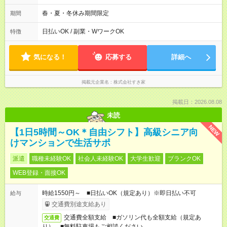
2h～OK ＜シフト例＞ 〇朝帯 5:00-9:00 〇昼帯 9:00-14:00 〇午
後帯 14:00-18:00 〇夜帯 18:00-22:00 〇深夜帯 22:00-翌5:00 基
春・夏・冬休み期間限定
期間
本は固定シフトですが家庭の都合などイレギュラーには対応し
ます♪
日払いOK / 副業・WワークOK
特徴
気になる！
応募する
詳細へ
掲載元企業名
株式会社すき家
掲載日：2026.08.08
未読
NEW
【1日5時間～OK＊自由シフト】高級シニア向
けマンションで生活サポ
派遣
職種未経験OK
社会人未経験OK
大学生歓迎
ブランクOK
WEB登録・面接OK
時給1550円～ ■日払いOK（規定あり）※即日払い不可
給与
交通費別途支給あり
交通費全額支給 ■ガソリン代も全額支給（規定あ
交通費
り） ■無料駐車場もご相談ください