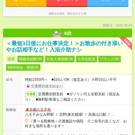
掲載元企業名
株式会社すき家
掲載日：2026.08.09
未読
NEW
＜最短3日後にお仕事決定！＞お散歩の付き添い
やお話相手など！入浴介助ナシ
派遣
職種未経験OK
社会人未経験OK
大学生歓迎
ブランクOK
WEB登録・面接OK
時給1550円～ ■日払いOK（規定あり）※即日払い不可
給与
交通費別途支給あり
交通費全額支給 ■ガソリン代も全額支給（規定あ
交通費
り） ■無料駐車場もご相談ください
東京都八王子市
勤務地
八王子みなみ野駅
/
北野(東京都)駅
/
高尾山口駅
/
…
＜選べる勤務地＞介護施設や病院 ※ご自宅の近くなど、お
好きな場所を選べます！