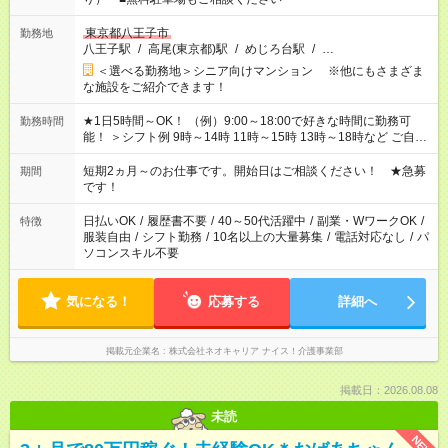
東京都八王子市
勤務地
八王子駅
/
高尾(東京都)駅
/
めじろ台駅
/
…
＜選べる勤務地＞シニア向けマンション ※他にもさまざま
な施設をご紹介できます！
★1日5時間～OK！ （例）9:00～18:00で好きな時間に勤務可
勤務時間
能！ ＞シフト例 9時～14時 11時～15時 13時～18時など ご自身
のご都合に合わせて勤務時間をご相談ください！ ★家庭の都合
でお休みや時間の調整が必要な場合も遠慮なくご相談くださ
短期2ヵ月～のお仕事です。開始日はご相談ください！ ★急募
期間
い。
です！
日払いOK
/
履歴書不要
/
40～50代活躍中
/
副業・WワークOK
/
特徴
服装自由
/
シフト勤務
/
10名以上の大量募集
/
電話対応なし
/
パ
ソコンスキル不要
気になる！
応募する
詳細へ
掲載元企業名
株式会社ネオキャリア ナイス！介護事業部
掲載日：2026.08.08
未読
NEW