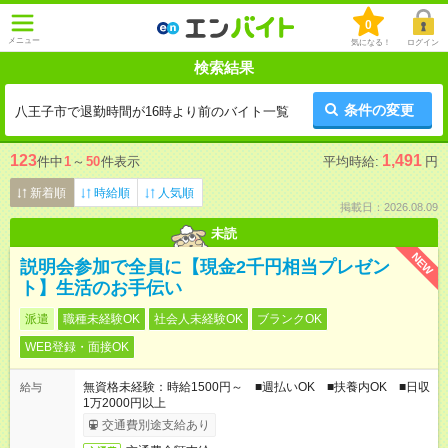
0
メニュー
気になる！
ログイン
検索結果
条件の変更
八王子市で退勤時間が16時より前のバイト一覧
123
1,491
件中
1
～
50
件表示
平均時給:
円
新着順
時給順
人気順
掲載日：2026.08.09
未読
NEW
説明会参加で全員に【現金2千円相当プレゼン
ト】生活のお手伝い
派遣
職種未経験OK
社会人未経験OK
ブランクOK
WEB登録・面接OK
無資格未経験：時給1500円～ ■週払いOK ■扶養内OK ■日収
給与
1万2000円以上
交通費別途支給あり