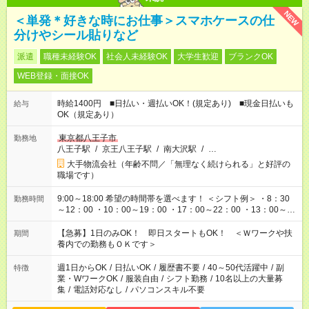
NEW
＜単発＊好きな時にお仕事＞スマホケースの仕
分けやシール貼りなど
派遣
職種未経験OK
社会人未経験OK
大学生歓迎
ブランクOK
WEB登録・面接OK
時給1400円 ■日払い・週払いOK！(規定あり) ■現金日払いも
給与
OK（規定あり）
東京都八王子市
勤務地
八王子駅
/
京王八王子駅
/
南大沢駅
/
…
大手物流会社（年齢不問／「無理なく続けられる」と好評の
職場です）
9:00～18:00 希望の時間帯を選べます！ ＜シフト例＞ ・8：30
勤務時間
～12：00 ・10：00～19：00 ・17：00～22：00 ・13：00～
22：00 ・22：00～翌6：00 など
【急募】1日のみOK！ 即日スタートもOK！ ＜Ｗワークや扶
期間
養内での勤務もＯＫです＞
週1日からOK
/
日払いOK
/
履歴書不要
/
40～50代活躍中
/
副
特徴
業・WワークOK
/
服装自由
/
シフト勤務
/
10名以上の大量募
集
/
電話対応なし
/
パソコンスキル不要