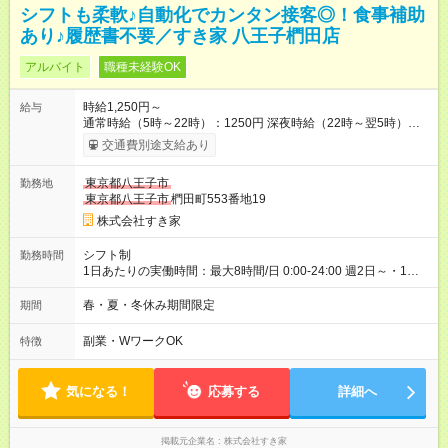
シフトも柔軟♪自動化でカンタン接客◎！食事補助
あり♪履歴書不要／すき家 八王子椚田店
アルバイト
職種未経験OK
時給1,250円～
給与
通常時給（5時～22時）：1250円 深夜時給（22時～翌5時）：
1563円 高校生時給：1250円 【特別手当】早朝手当（5：00-9：
交通費別途支給あり
00）時給+150円 【試用期間】試用期間あり 試用期間の長さ：1
ヶ月 雇用形態、給与は本採用時と同じです。 試用期間の実態は
東京都八王子市
勤務地
30日（※条件変更なし）ですが、切り上げで一ヶ月とさせてい
東京都八王子市
椚田町553番地19
ただきます。 研修制度あり：15時間(研修中も同時給）
株式会社すき家
シフト制
勤務時間
1日あたりの実働時間：最大8時間/日 0:00-24:00 週2日～・1日
2h～OK ＜シフト例＞ 〇朝帯 5:00-9:00 〇昼帯 9:00-14:00 〇午
後帯 14:00-18:00 〇夜帯 18:00-22:00 〇深夜帯 22:00-翌5:00 基
春・夏・冬休み期間限定
期間
本は固定シフトですが家庭の都合などイレギュラーには対応し
ます♪
副業・WワークOK
特徴
気になる！
応募する
詳細へ
掲載元企業名
株式会社すき家