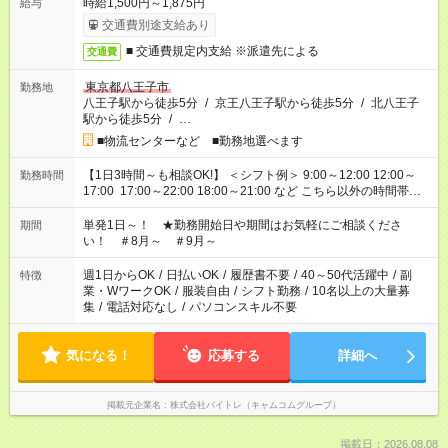
時給1,500円～1,875円
給与
交通費別途支給あり
■ 交通費規定内支給 ※派遣先による
交通費
東京都八王子市
勤務地
八王子駅から徒歩5分
/
京王八王子駅から徒歩5分
/
北八王子
駅から徒歩5分
/
…
■物流センターなど ■勤務地選べます
【1日3時間～も相談OK!】 ＜シフト例＞ 9:00～12:00 12:00～
勤務時間
17:00 17:00～22:00 18:00～21:00 など こちら以外の時間帯も
お気軽にご相談ください！
単発1日～！ ★勤務開始日や期間はお気軽にご相談くださ
期間
い！ ＃8月～ ＃9月～
週1日からOK
/
日払いOK
/
履歴書不要
/
40～50代活躍中
/
副
特徴
業・WワークOK
/
服装自由
/
シフト勤務
/
10名以上の大量募
集
/
電話対応なし
/
パソコンスキル不要
気になる！
応募する
詳細へ
掲載元企業名
株式会社バイトレ（キャムコムグループ）
掲載日：2026.08.08