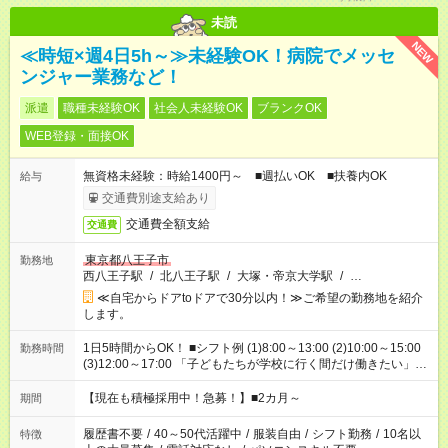
未読
NEW
≪時短×週4日5h～≫未経験OK！病院でメッセ
ンジャー業務など！
派遣
職種未経験OK
社会人未経験OK
ブランクOK
WEB登録・面接OK
無資格未経験：時給1400円～ ■週払いOK ■扶養内OK
給与
交通費別途支給あり
交通費全額支給
交通費
東京都八王子市
勤務地
西八王子駅
/
北八王子駅
/
大塚・帝京大学駅
/
…
≪自宅からドアtoドアで30分以内！≫ご希望の勤務地を紹介
します。
1日5時間からOK！ ■シフト例 (1)8:00～13:00 (2)10:00～15:00
勤務時間
(3)12:00～17:00 「子どもたちが学校に行く間だけ働きたい」
「余裕を持って夕飯の準備がしたい」 「午前中は働いて、午後
はプライベートの時間にしたい」 など、ご希望を教えてくださ
【現在も積極採用中！急募！】■2カ月～
期間
いね。 ※Wワーク希望の方へ 今ご覧のお仕事で希望する勤務時
間と、もう1つのお仕事の勤務時間。 合計で週40時間を超える
履歴書不要
/
40～50代活躍中
/
服装自由
/
シフト勤務
/
10名以
特徴
場合は応募できません。