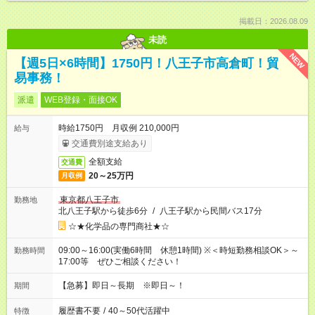
掲載日：2026.08.09
未読
NEW
【週5日×6時間】1750円！八王子市高倉町！貿
易事務！
派遣
WEB登録・面接OK
時給1750円 月収例 210,000円
給与
交通費別途支給あり
全額支給
交通費
20～25万円
月収例
東京都八王子市
勤務地
北八王子駅から徒歩6分
/
八王子駅から民間バス17分
☆★化学品の専門商社★☆
09:00～16:00(実働6時間 休憩1時間) ※＜時短勤務相談OK＞～
勤務時間
17:00等 ぜひご相談ください！
【急募】即日～長期 ※即日～！
期間
履歴書不要
/
40～50代活躍中
特徴