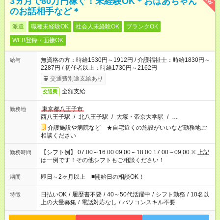
3ヵ月で80万円稼ぐ！未経験OK＊おばあちゃん
のお話相手など＊
派遣
職種未経験OK
社会人未経験OK
ブランクOK
WEB登録・面接OK
無資格の方：時給1530円～1912円 / 介護福祉士：時給1830円～
給与
2287円 / 初任者以上：時給1730円～2162円
交通費別途支給あり
全額支給
交通費
東京都八王子市
勤務地
西八王子駅
/
北八王子駅
/
大塚・帝京大学駅
/
…
介護施設や病院など ★自宅近くの施設がいいなど勤務地ご
相談ください
【シフト例】 07:00～16:00 09:00～18:00 17:00～09:00 ※ 上記
勤務時間
は一例です！その他シフトもご相談ください！
即日～2ヶ月以上 ■開始日の相談OK！
期間
日払いOK
/
履歴書不要
/
40～50代活躍中
/
シフト勤務
/
10名以
特徴
上の大量募集
/
電話対応なし
/
パソコンスキル不要