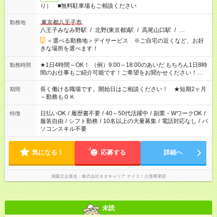
り） ■無料駐車場もご相談ください
東京都八王子市
勤務地
八王子みなみ野駅
/
北野(東京都)駅
/
高尾山口駅
/
…
＜選べる勤務地＞デイサービス ※ご自宅の近くなど、お好
きな場所を選べます！
★1日4時間～OK！ （例）9:00～18:00のあいだ もちろん1日8時
勤務時間
間のお仕事もご紹介可能です！ご希望をお聞かせください！★家
庭の都合でお休みが必要な場合も遠慮なくご相談ください。 ※
週最低15時間以上の勤務が必要です
長く働ける職場です。開始日はご相談ください！ ★短期2ヶ月
期間
～勤務もＯＫ
日払いOK
/
履歴書不要
/
40～50代活躍中
/
副業・WワークOK
/
特徴
服装自由
/
シフト勤務
/
10名以上の大量募集
/
電話対応なし
/
パ
ソコンスキル不要
気になる！
応募する
詳細へ
掲載元企業名
株式会社ネオキャリア ナイス！介護事業部
未読