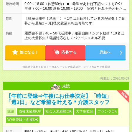
9:00～18:00（休憩60分） ■ご希望があれば下記シフトもOK！
勤務時間
早番 7:00～16:00 遅番 10:00～19:00 「家族と休みを合わせた
い」 「余裕を持って夕飯の準備がしたい」 「できれば残業はし
たくない」 など、ご希望を教えてくださいね。 ※Wワーク希望
【積極採用中！急募！】＊1年以上勤務している方が多数！ご応
期間
の方へ 今ご覧のお仕事で希望する勤務時間と、もう1つのお仕事
募から最短2～3日後の就業も相談可能です！
の勤務時間。 合計で週40時間を超える場合は応募できません。
履歴書不要
/
40～50代活躍中
/
服装自由
/
シフト勤務
/
10名以
特徴
上の大量募集
/
電話対応なし
/
パソコンスキル不要
気になる！
応募する
詳細へ
掲載元企業名
日研トータルソーシング株式会社 メディカルケア事業部
掲載日：2026.08.09
未読
NEW
【午前に登録⇒午後にお仕事決定】「時短」
「週3日」など希望を叶える＊介護スタッフ
派遣
職種未経験OK
社会人未経験OK
大学生歓迎
ブランクOK
WEB登録・面接OK
時給1550円～ ■日払いOK（規定あり）※即日払い不可
給与