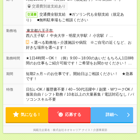
交通費別途支給あり
交通費全額支給 ■ガソリン代も全額支給（規定あ
交通費
り） ■無料駐車場もご相談ください
東京都八王子市
勤務地
西八王子駅
/
中央大学・明星大学駅
/
小宮駅
/
…
＜選べる勤務地＞介護施設や病院 ※ご自宅の近くなど、お
好きな場所を選べます！
★1日4時間～OK！ （例）9:00～18:00のあいだ もちろん1日8時
勤務時間
間のお仕事もご紹介可能です！ご希望をお聞かせください！ ※
週最低15時間以上の勤務が必要です
短期2ヵ月～のお仕事です。開始日はご相談ください！ ★急募
期間
です！
日払いOK
/
履歴書不要
/
40～50代活躍中
/
副業・WワークOK
/
特徴
服装自由
/
シフト勤務
/
10名以上の大量募集
/
電話対応なし
/
パ
ソコンスキル不要
気になる！
応募する
詳細へ
掲載元企業名
株式会社ネオキャリア ナイス！介護事業部