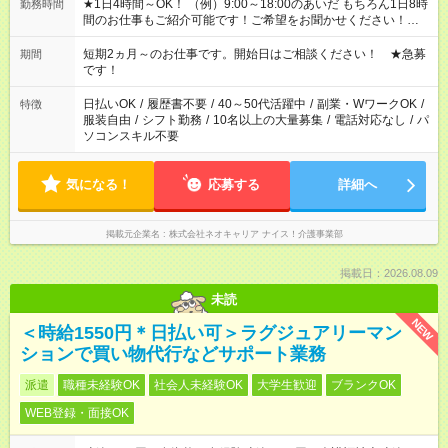
★1日4時間～OK！ （例）9:00～18:00のあいだ もちろん1日8時
勤務時間
間のお仕事もご紹介可能です！ご希望をお聞かせください！★家
庭の都合でお休みが必要な場合も遠慮なくご相談ください。 ※
週最低15時間以上の勤務が必要です
短期2ヵ月～のお仕事です。開始日はご相談ください！ ★急募
期間
です！
日払いOK
/
履歴書不要
/
40～50代活躍中
/
副業・WワークOK
/
特徴
服装自由
/
シフト勤務
/
10名以上の大量募集
/
電話対応なし
/
パ
ソコンスキル不要
気になる！
応募する
詳細へ
掲載元企業名
株式会社ネオキャリア ナイス！介護事業部
掲載日：2026.08.09
未読
NEW
＜時給1550円＊日払い可＞ラグジュアリーマン
ションで買い物代行などサポート業務
派遣
職種未経験OK
社会人未経験OK
大学生歓迎
ブランクOK
WEB登録・面接OK