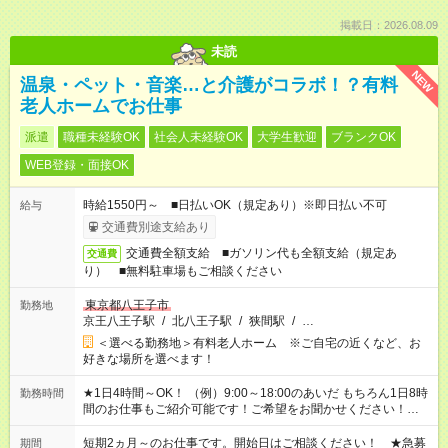
掲載日：2026.08.09
未読
NEW
温泉・ペット・音楽…と介護がコラボ！？有料
老人ホームでお仕事
派遣
職種未経験OK
社会人未経験OK
大学生歓迎
ブランクOK
WEB登録・面接OK
時給1550円～ ■日払いOK（規定あり）※即日払い不可
給与
交通費別途支給あり
交通費全額支給 ■ガソリン代も全額支給（規定あ
交通費
り） ■無料駐車場もご相談ください
東京都八王子市
勤務地
京王八王子駅
/
北八王子駅
/
狭間駅
/
…
＜選べる勤務地＞有料老人ホーム ※ご自宅の近くなど、お
好きな場所を選べます！
★1日4時間～OK！ （例）9:00～18:00のあいだ もちろん1日8時
勤務時間
間のお仕事もご紹介可能です！ご希望をお聞かせください！★家
庭の都合でお休みが必要な場合も遠慮なくご相談ください。 ※
週最低15時間以上の勤務が必要です
短期2ヵ月～のお仕事です。開始日はご相談ください！ ★急募
期間