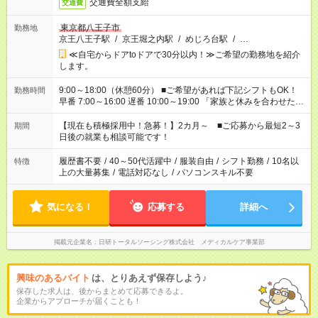
交通費全額支給
交通費
東京都八王子市
勤務地
京王八王子駅
/
京王堀之内駅
/
めじろ台駅
/
…
≪自宅からドアtoドアで30分以内！≫ご希望の勤務地を紹介
します。
9:00～18:00（休憩60分） ■ご希望があれば下記シフトもOK！
勤務時間
早番 7:00～16:00 遅番 10:00～19:00 「家族と休みを合わせた
い」 「余裕を持って夕飯の準備がしたい」 「できれば残業はし
たくない」 など、ご希望を教えてくださいね。 ※Wワーク希望
【現在も積極採用中！急募！】2カ月～ ■ご応募から最短2～3
期間
の方へ 今ご覧のお仕事で希望する勤務時間と、もう1つのお仕事
日後の就業も相談可能です！
の勤務時間。 合計で週40時間を超える場合は応募できません。
履歴書不要
/
40～50代活躍中
/
服装自由
/
シフト勤務
/
10名以
特徴
上の大量募集
/
電話対応なし
/
パソコンスキル不要
気になる！
応募する
詳細へ
掲載元企業名
日研トータルソーシング株式会社 メディカルケア事業部
興味のあるバイト
は、とりあえず保存しよう♪
保存した求人は、後からまとめて応募できるよ。
企業からアプローチが届くことも！