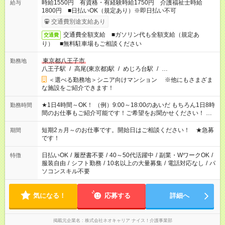
時給1550円 有資格・有経験時給1750円 介護福祉士時給
給与
1800円 ■日払いOK（規定あり）※即日払い不可
交通費別途支給あり
交通費全額支給 ■ガソリン代も全額支給（規定あ
交通費
り） ■無料駐車場もご相談ください
東京都八王子市
勤務地
八王子駅
/
高尾(東京都)駅
/
めじろ台駅
/
…
＜選べる勤務地＞シニア向けマンション ※他にもさまざま
な施設をご紹介できます！
★1日4時間～OK！ （例）9:00～18:00のあいだ もちろん1日8時
勤務時間
間のお仕事もご紹介可能です！ご希望をお聞かせください！ ★
家庭の都合でお休みが必要な場合も遠慮なくご相談ください。
※週最低15時間以上の勤務が必要です
短期2ヵ月～のお仕事です。開始日はご相談ください！ ★急募
期間
です！
日払いOK
/
履歴書不要
/
40～50代活躍中
/
副業・WワークOK
/
特徴
服装自由
/
シフト勤務
/
10名以上の大量募集
/
電話対応なし
/
パ
ソコンスキル不要
気になる！
応募する
詳細へ
掲載元企業名
株式会社ネオキャリア ナイス！介護事業部