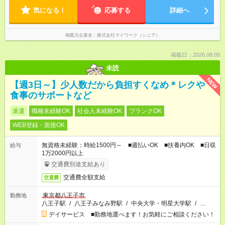
気になる！
応募する
詳細へ
掲載元企業名
株式会社マイワーク（シニア）
掲載日：2026.08.09
未読
NEW
【週3日～】少人数だから負担すくなめ＊レクや
食事のサポートなど
派遣
職種未経験OK
社会人未経験OK
ブランクOK
WEB登録・面接OK
無資格未経験：時給1500円～ ■週払いOK ■扶養内OK ■日収
給与
1万2000円以上
交通費別途支給あり
交通費全額支給
交通費
東京都八王子市
勤務地
八王子駅
/
八王子みなみ野駅
/
中央大学・明星大学駅
/
…
デイサービス ■勤務地選べます！お気軽にご相談ください！