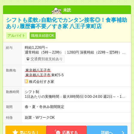
未読
シフトも柔軟♪自動化でカンタン接客◎！食事補助
あり♪履歴書不要／すき家 八王子東町店
アルバイト
職種未経験OK
時給1,226円～
給与
通常時給（5時～22時）：1280円 深夜時給（22時～翌5時）：
1600円 高校生時給：1226円 【特別手当】早朝手当（5：00-9：
交通費別途支給あり
00）時給+150円 【試用期間】試用期間あり 試用期間の長さ：1
ヶ月 雇用形態、給与は本採用時と同じです。 試用期間の実態は
東京都八王子市
勤務地
30日（※条件変更なし）ですが、切り上げで一ヶ月とさせてい
東京都八王子市
東町5-5
ただきます。 研修制度あり：15時間(研修中も同時給）
株式会社すき家
シフト制
勤務時間
1日あたりの実働時間：最大8時間/日 0:00-24:00 週2日～・1日
2h～OK ＜シフト例＞ 〇朝帯 5:00-9:00 〇昼帯 9:00-14:00 〇午
後帯 14:00-18:00 〇夜帯 18:00-22:00 〇深夜帯 22:00-翌5:00 基
春・夏・冬休み期間限定
期間
本は固定シフトですが家庭の都合などイレギュラーには対応し
ます♪
副業・WワークOK
特徴
気になる！
応募する
詳細へ