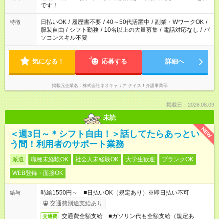
です！
日払いOK
/
履歴書不要
/
40～50代活躍中
/
副業・WワークOK
/
特徴
服装自由
/
シフト勤務
/
10名以上の大量募集
/
電話対応なし
/
パ
ソコンスキル不要
気になる！
応募する
詳細へ
掲載元企業名
株式会社ネオキャリア ナイス！介護事業部
掲載日：2026.08.09
未読
NEW
＜週3日～＊シフト自由！＞話してたらあっとい
う間！利用者のサポート業務
派遣
職種未経験OK
社会人未経験OK
大学生歓迎
ブランクOK
WEB登録・面接OK
時給1550円～ ■日払いOK（規定あり）※即日払い不可
給与
交通費別途支給あり
交通費全額支給 ■ガソリン代も全額支給（規定あ
交通費