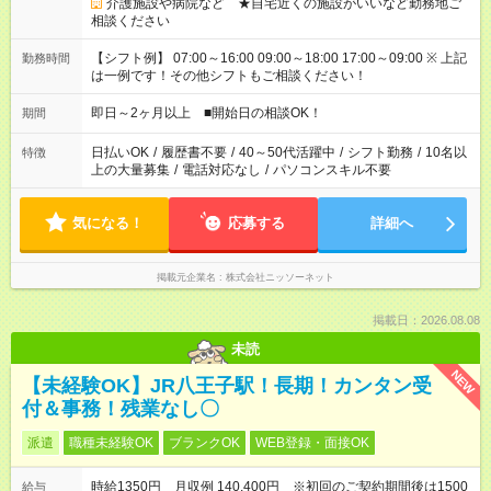
介護施設や病院など ★自宅近くの施設がいいなど勤務地ご
相談ください
【シフト例】 07:00～16:00 09:00～18:00 17:00～09:00 ※ 上記
勤務時間
は一例です！その他シフトもご相談ください！
即日～2ヶ月以上 ■開始日の相談OK！
期間
日払いOK
/
履歴書不要
/
40～50代活躍中
/
シフト勤務
/
10名以
特徴
上の大量募集
/
電話対応なし
/
パソコンスキル不要
気になる！
応募する
詳細へ
掲載元企業名
株式会社ニッソーネット
掲載日：2026.08.08
未読
NEW
【未経験OK】JR八王子駅！長期！カンタン受
付＆事務！残業なし〇
派遣
職種未経験OK
ブランクOK
WEB登録・面接OK
時給1350円 月収例 140,400円 ※初回のご契約期間後は1500
給与