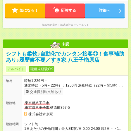
気になる！
応募する
詳細へ
掲載元企業名
株式会社ニッソーネット
未読
シフトも柔軟♪自動化でカンタン接客◎！食事補助
あり♪履歴書不要／すき家 八王子楢原店
アルバイト
職種未経験OK
時給1,226円～
給与
通常時給（5時～22時）：1250円 深夜時給（22時～翌5時）：
1563円 高校生時給：1226円 【特別手当】早朝手当（5：00-9：
交通費別途支給あり
00）時給+150円 【試用期間】試用期間あり 試用期間の長さ：1
ヶ月 雇用形態、給与は本採用時と同じです。 試用期間の実態は
東京都八王子市
勤務地
30日（※条件変更なし）ですが、切り上げで一ヶ月とさせてい
東京都八王子市
楢原町397-5
ただきます。 研修制度あり：15時間(研修中も同時給）
株式会社すき家
シフト制
勤務時間
1日あたりの実働時間：最大8時間/日 0:00-24:00 週2日～・1日