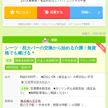
上の大量募集
/
電話対応なし
/
パソコンスキル不要
気になる！
応募する
詳細へ
掲載元企業名
日研トータルソーシング株式会社 メディカルケア事業部
掲載日：2026.08.08
未読
NEW
シーツ・枕カバーの交換から始める介護！無資
格でも稼げる＊
派遣
職種未経験OK
社会人未経験OK
大学生歓迎
ブランクOK
WEB登録・面接OK
時給1550円～ ■日払いOK（規定あり）※即日払い不可
給与
交通費別途支給あり
交通費全額支給 ■ガソリン代も全額支給（規定あ
交通費
り） ■無料駐車場もご相談ください
東京都八王子市
勤務地
西八王子駅
/
中央大学・明星大学駅
/
小宮駅
/
…