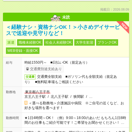
掲載日：2026.08.09
未読
NEW
＜経験ナシ・資格ナシOK！＞小さめデイサービ
スで送迎や見守りなど！
派遣
職種未経験OK
社会人未経験OK
大学生歓迎
ブランクOK
WEB登録・面接OK
時給1550円～ ■日払いOK（規定あり）
給与
交通費別途支給あり
交通費全額支給 ■ガソリン代も全額支給（規定あ
交通費
り） ■無料駐車場もご相談ください
東京都八王子市
勤務地
京王八王子駅
/
北八王子駅
/
狭間駅
/
…
＜選べる勤務地＞介護施設や病院 ※ご自宅の近くなど、お
好きな場所を選べます！
★1日4時間～OK！ （例）9:00～18:00のあいだ もちろん1日8時
勤務時間
間のお仕事もご紹介可能です！ご希望をお聞かせください！ ★
家庭の都合でお休みが必要な場合も遠慮なくご相談ください。