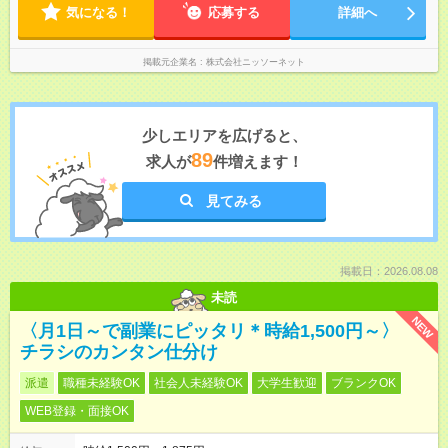
気になる！
応募する
詳細へ
掲載元企業名
株式会社ニッソーネット
少しエリアを広げると、
89
求人が
件増えます！
見てみる
掲載日：2026.08.08
未読
NEW
〈月1日～で副業にピッタリ＊時給1,500円～〉
チラシのカンタン仕分け
派遣
職種未経験OK
社会人未経験OK
大学生歓迎
ブランクOK
WEB登録・面接OK