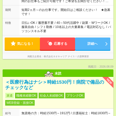
間のお仕事もご紹介可能です！ご希望をお聞かせください！★家
庭の都合でお休みが必要な場合も遠慮なくご相談ください。 ※
週最低15時間以上の勤務が必要です
短期2ヵ月～のお仕事です。開始日はご相談ください！ ★急募
期間
です！
日払いOK
/
履歴書不要
/
40～50代活躍中
/
副業・WワークOK
/
特徴
服装自由
/
シフト勤務
/
10名以上の大量募集
/
電話対応なし
/
パ
ソコンスキル不要
気になる！
応募する
詳細へ
掲載元企業名
株式会社ネオキャリア ナイス！介護事業部
掲載日：2026.08.09
未読
NEW
＜医療行為はナシ＞時給1530円！病院で備品の
チェックなど
派遣
職種未経験OK
社会人未経験OK
ブランクOK
WEB登録・面接OK
無資格の方：時給1530円～1912円 / 介護福祉士：時給1830円～
給与