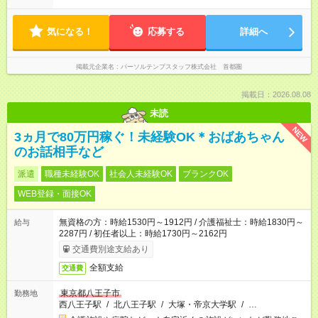
気になる！
応募する
詳細へ
掲載元企業名
パーソルテンプスタッフ株式会社 首都圏
掲載日：2026.08.08
未読
NEW
3ヵ月で80万円稼ぐ！未経験OK＊おばあちゃん
のお話相手など
派遣
職種未経験OK
社会人未経験OK
ブランクOK
WEB登録・面接OK
無資格の方：時給1530円～1912円 / 介護福祉士：時給1830円～
給与
2287円 / 初任者以上：時給1730円～2162円
交通費別途支給あり
全額支給
交通費
東京都八王子市
勤務地
西八王子駅
/
北八王子駅
/
大塚・帝京大学駅
/
…