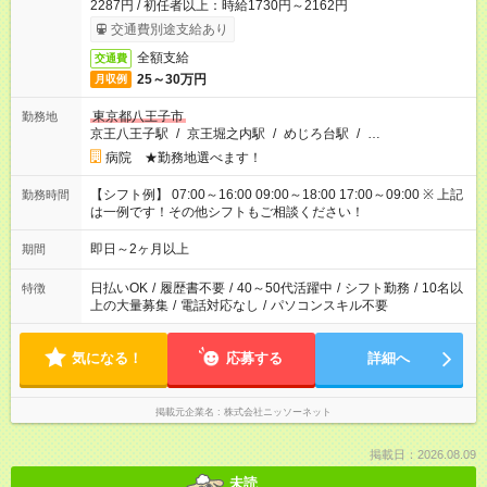
2287円 / 初任者以上：時給1730円～2162円
交通費別途支給あり
全額支給
交通費
25～30万円
月収例
東京都八王子市
勤務地
京王八王子駅
/
京王堀之内駅
/
めじろ台駅
/
…
病院 ★勤務地選べます！
【シフト例】 07:00～16:00 09:00～18:00 17:00～09:00 ※ 上記
勤務時間
は一例です！その他シフトもご相談ください！
即日～2ヶ月以上
期間
日払いOK
/
履歴書不要
/
40～50代活躍中
/
シフト勤務
/
10名以
特徴
上の大量募集
/
電話対応なし
/
パソコンスキル不要
気になる！
応募する
詳細へ
掲載元企業名
株式会社ニッソーネット
掲載日：2026.08.09
未読