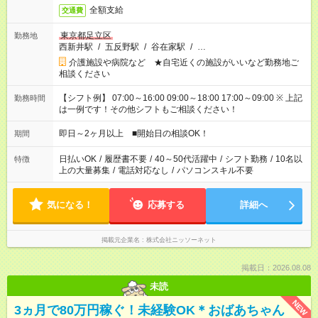
全額支給
交通費
東京都足立区
勤務地
西新井駅
/
五反野駅
/
谷在家駅
/
…
介護施設や病院など ★自宅近くの施設がいいなど勤務地ご
相談ください
【シフト例】 07:00～16:00 09:00～18:00 17:00～09:00 ※ 上記
勤務時間
は一例です！その他シフトもご相談ください！
即日～2ヶ月以上 ■開始日の相談OK！
期間
日払いOK
/
履歴書不要
/
40～50代活躍中
/
シフト勤務
/
10名以
特徴
上の大量募集
/
電話対応なし
/
パソコンスキル不要
気になる！
応募する
詳細へ
掲載元企業名
株式会社ニッソーネット
掲載日：2026.08.08
未読
NEW
3ヵ月で80万円稼ぐ！未経験OK＊おばあちゃん