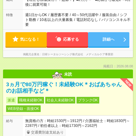
勤務時間。 合計で週40時間を超える場合は応募できません。
後に就業可能！
週1日からOK
/
履歴書不要
/
40～50代活躍中
/
服装自由
/
シフ
特徴
ト勤務
/
10名以上の大量募集
/
電話対応なし
/
パソコンスキル不
要
気になる！
応募する
詳細へ
掲載元企業名
日研トータルソーシング株式会社 メディカルケア事業部
掲載日：2026.08.08
未読
NEW
3ヵ月で80万円稼ぐ！未経験OK＊おばあちゃん
のお話相手など＊
派遣
職種未経験OK
社会人未経験OK
ブランクOK
WEB登録・面接OK
無資格の方：時給1530円～1912円 / 介護福祉士：時給1830円～
給与
2287円 / 初任者以上：時給1730円～2162円
交通費別途支給あり