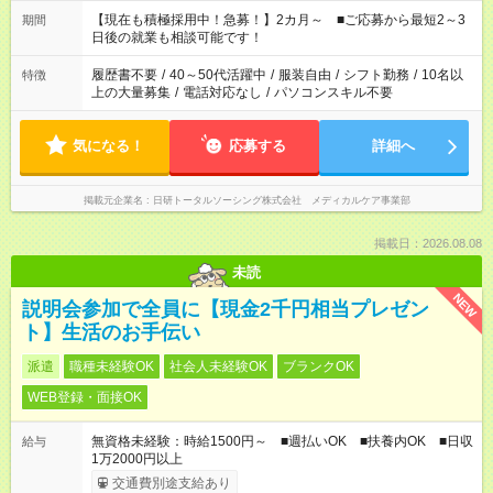
い」 「余裕を持って夕飯の準備がしたい」 「できれば残業はし
たくない」 など、ご希望を教えてくださいね。 ※Wワーク希望
【現在も積極採用中！急募！】2カ月～ ■ご応募から最短2～3
期間
の方へ 今ご覧のお仕事で希望する勤務時間と、もう1つのお仕事
日後の就業も相談可能です！
の勤務時間。 合計で週40時間を超える場合は応募できません。
履歴書不要
/
40～50代活躍中
/
服装自由
/
シフト勤務
/
10名以
特徴
上の大量募集
/
電話対応なし
/
パソコンスキル不要
気になる！
応募する
詳細へ
掲載元企業名
日研トータルソーシング株式会社 メディカルケア事業部
掲載日：2026.08.08
未読
NEW
説明会参加で全員に【現金2千円相当プレゼン
ト】生活のお手伝い
派遣
職種未経験OK
社会人未経験OK
ブランクOK
WEB登録・面接OK
無資格未経験：時給1500円～ ■週払いOK ■扶養内OK ■日収
給与
1万2000円以上
交通費別途支給あり