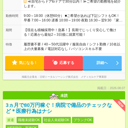
≪自宅からドアtoドアで30分以内！≫ご希望の勤務地を紹介
します。
9:00～18:00（休憩60分） ■ご希望があれば下記シフトもOK！
勤務時間
早番 7:00～16:00 遅番 10:00～19:00 夜勤 16:30～翌9:30 「家族
と休みを合わせたい」 「余裕を持って夕飯の準備がしたい」
「できれば残業はしたくない」 など、ご希望を教えてください
【現在も積極採用中！急募！】長期でじっくり安心して働け
期間
ね。 ※Wワーク希望の方へ 今ご覧のお仕事で希望する勤務時間
る！応募から最短2～3日後に就業可能！
と、もう1つのお仕事の勤務時間が 合計で週40時間を超える場
合は応募できません。
履歴書不要
/
40～50代活躍中
/
服装自由
/
シフト勤務
/
10名以
特徴
上の大量募集
/
電話対応なし
/
パソコンスキル不要
気になる！
応募する
詳細へ
掲載元企業名
日研トータルソーシング株式会社 メディカルケア事業部
掲載日：2026.08.07
未読
NEW
3ヵ月で80万円稼ぐ！病院で備品のチェックな
ど＊医療行為はナシ
派遣
職種未経験OK
社会人未経験OK
ブランクOK