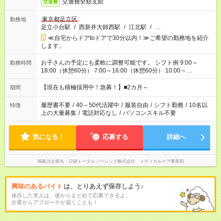
交通費全額支給
交通費
東京都足立区
勤務地
足立小台駅
/
西新井大師西駅
/
江北駅
/
…
≪自宅からドアtoドアで30分以内！≫ご希望の勤務地を紹介
します。
お子さんの予定にも柔軟に調整可能です。 シフト例 9:00～
勤務時間
18:00（休憩60分） 7:00～16:00（休憩60分） 10:00～
19:00（休憩60分） ※Wワーク希望の方へ 今ご覧のお仕事で希
望する勤務時間と、もう1つのお仕事の勤務時間の合計が 週40
【現在も積極採用中！急募！】■2カ月～
期間
時間を超えなければOKです。
履歴書不要
/
40～50代活躍中
/
服装自由
/
シフト勤務
/
10名以
特徴
上の大量募集
/
電話対応なし
/
パソコンスキル不要
気になる！
応募する
詳細へ
掲載元企業名
日研トータルソーシング株式会社 メディカルケア事業部
興味のあるバイト
は、とりあえず保存しよう♪
保存した求人は、後からまとめて応募できるよ。
企業からアプローチが届くことも！