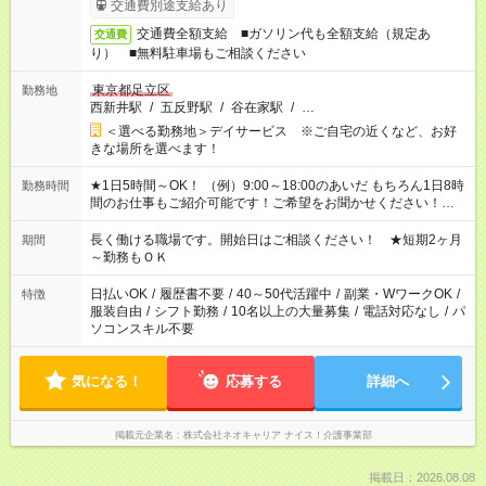
交通費別途支給あり
交通費全額支給 ■ガソリン代も全額支給（規定あ
交通費
り） ■無料駐車場もご相談ください
東京都足立区
勤務地
西新井駅
/
五反野駅
/
谷在家駅
/
…
＜選べる勤務地＞デイサービス ※ご自宅の近くなど、お好
きな場所を選べます！
★1日5時間～OK！ （例）9:00～18:00のあいだ もちろん1日8時
勤務時間
間のお仕事もご紹介可能です！ご希望をお聞かせください！★家
庭の都合でお休みが必要な場合も遠慮なくご相談ください。 ※
週最低15時間以上の勤務が必要です
長く働ける職場です。開始日はご相談ください！ ★短期2ヶ月
期間
～勤務もＯＫ
日払いOK
/
履歴書不要
/
40～50代活躍中
/
副業・WワークOK
/
特徴
服装自由
/
シフト勤務
/
10名以上の大量募集
/
電話対応なし
/
パ
ソコンスキル不要
気になる！
応募する
詳細へ
掲載元企業名
株式会社ネオキャリア ナイス！介護事業部
掲載日：2026.08.08