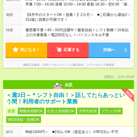
早番 7:00～16:00 遅番 10:00～19:00 夜勤 16:30～翌9:30 「家族
と休みを合わせたい」 「余裕を持って夕飯の準備がしたい」
「できれば残業はしたくない」 など、ご希望を教えてください
【8月中のスタートOK！急募！】2カ月～ ■ご応募から最短2～
期間
ね。 ※Wワーク希望の方へ 今ご覧のお仕事で希望する勤務時間
3日後に就業が可能です！
と、もう1つのお仕事の勤務時間。 合計で週40時間を超える場
合は応募できません。
履歴書不要
/
40～50代活躍中
/
服装自由
/
シフト勤務
/
10名以
特徴
上の大量募集
/
電話対応なし
/
パソコンスキル不要
気になる！
応募する
詳細へ
掲載元企業名
日研トータルソーシング株式会社 メディカルケア事業部
掲載日：2026.08.08
未読
NEW
＜週3日～＊シフト自由！＞話してたらあっとい
う間！利用者のサポート業務
派遣
職種未経験OK
社会人未経験OK
大学生歓迎
ブランクOK
WEB登録・面接OK
時給1600円～ ■日払いOK（規定あり）※即日払い不可
給与