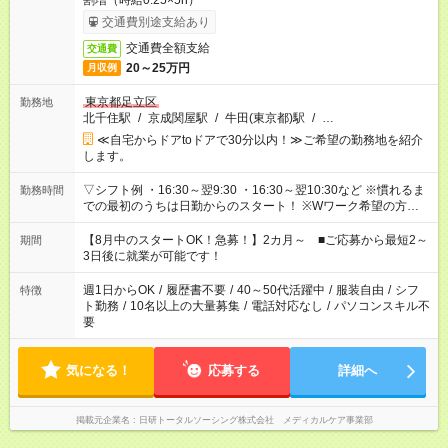
割増（時給0.25×5h）
交通費別途支給あり
交通費全額支給
交通費
20～25万円
月収例
東京都足立区
勤務地
北千住駅
/
京成関屋駅
/
牛田(東京都)駅
/
…
≪自宅からドアtoドアで30分以内！≫ご希望の勤務地を紹介
します。
▽シフト例 ・16:30～翌9:30 ・16:30～翌10:30など ※慣れるま
勤務時間
での最初のうちは日勤からのスタート！ ※Wワーク希望の方へ
今ご覧のお仕事で希望する勤務時間と、もう1つのお仕事の勤務
時間。 合計で週40時間を超える場合は応募できません。
【8月中のスタートOK！急募！】2カ月～ ■ご応募から最短2～
期間
3日後に就業が可能です！
週1日からOK
/
履歴書不要
/
40～50代活躍中
/
服装自由
/
シフ
特徴
ト勤務
/
10名以上の大量募集
/
電話対応なし
/
パソコンスキル不
要
気になる！
応募する
詳細へ
掲載元企業名
日研トータルソーシング株式会社 メディカルケア事業部