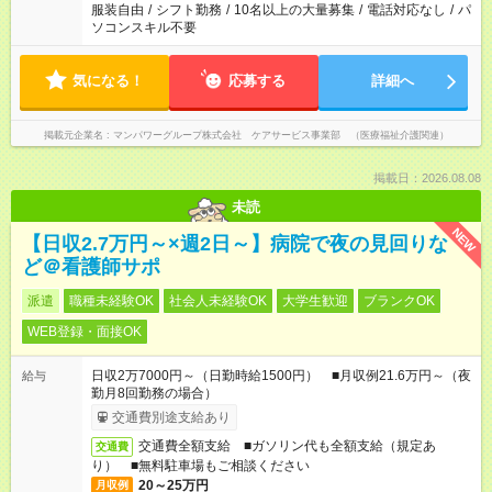
服装自由
/
シフト勤務
/
10名以上の大量募集
/
電話対応なし
/
パ
ソコンスキル不要
気になる！
応募する
詳細へ
掲載元企業名
マンパワーグループ株式会社 ケアサービス事業部 （医療福祉介護関連）
掲載日：2026.08.08
未読
NEW
【日収2.7万円～×週2日～】病院で夜の見回りな
ど＠看護師サポ
派遣
職種未経験OK
社会人未経験OK
大学生歓迎
ブランクOK
WEB登録・面接OK
日収2万7000円～（日勤時給1500円） ■月収例21.6万円～（夜
給与
勤月8回勤務の場合）
交通費別途支給あり
交通費全額支給 ■ガソリン代も全額支給（規定あ
交通費
り） ■無料駐車場もご相談ください
20～25万円
月収例