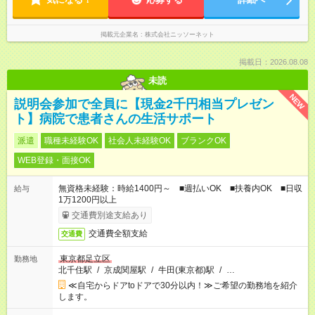
掲載元企業名
株式会社ニッソーネット
掲載日：2026.08.08
未読
NEW
説明会参加で全員に【現金2千円相当プレゼン
ト】病院で患者さんの生活サポート
派遣
職種未経験OK
社会人未経験OK
ブランクOK
WEB登録・面接OK
無資格未経験：時給1400円～ ■週払いOK ■扶養内OK ■日収
給与
1万1200円以上
交通費別途支給あり
交通費全額支給
交通費
東京都足立区
勤務地
北千住駅
/
京成関屋駅
/
牛田(東京都)駅
/
…
≪自宅からドアtoドアで30分以内！≫ご希望の勤務地を紹介
します。