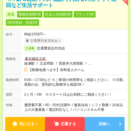
回など生活サポート
派遣
職種未経験OK
社会人未経験OK
ブランクOK
WEB登録・面接OK
時給1550円～
給与
交通費別途支給あり
交通費規定内支給
交通費
東京都足立区
勤務地
綾瀬駅
/
五反野駅
/
西新井大師西駅
/
…
【勤務地選べます】有料老人ホーム
9:00～17:00など ※ご希望の時間帯をご相談ください。 ※日勤、
勤務時間
夜勤のみ、変則的な勤務等も相談OK！
2ヶ月～OK ※スタート日はお気軽にご相談ください！
期間
履歴書不要
/
40～50代活躍中
/
服装自由
/
シフト勤務
/
10名以
特徴
上の大量募集
/
電話対応なし
/
パソコンスキル不要
気になる！
応募する
詳細へ