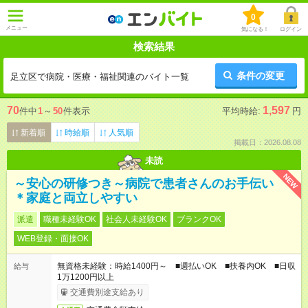
0
メニュー
気になる！
ログイン
検索結果
条件の変更
足立区で病院・医療・福祉関連のバイト一覧
70
1,597
件中
1
～
50
件表示
平均時給:
円
新着順
時給順
人気順
掲載日：2026.08.08
未読
NEW
～安心の研修つき～病院で患者さんのお手伝い
＊家庭と両立しやすい
派遣
職種未経験OK
社会人未経験OK
ブランクOK
WEB登録・面接OK
無資格未経験：時給1400円～ ■週払いOK ■扶養内OK ■日収
給与
1万1200円以上
交通費別途支給あり