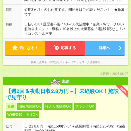
庭の都合でお休みが必要な場合も遠慮なくご相談ください。 ※
週最低15時間以上の勤務が必要です
短期2ヵ月～のお仕事です。開始日はご相談ください！ ★急募
期間
です！
日払いOK
/
履歴書不要
/
40～50代活躍中
/
副業・WワークOK
/
特徴
服装自由
/
シフト勤務
/
10名以上の大量募集
/
電話対応なし
/
パ
ソコンスキル不要
気になる！
応募する
詳細へ
掲載元企業名
株式会社ネオキャリア ナイス！介護事業部
掲載日：2026.08.07
未読
NEW
【週2回＆夜勤日収2.8万円～】未経験OK！施設
で見守り
派遣
職種未経験OK
社会人未経験OK
ブランクOK
WEB登録・面接OK
日収2.8万円：時給1500円×8h＋残業割増（時給1.25×8h）+深夜
給与