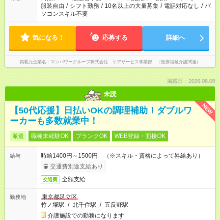
服装自由
/
シフト勤務
/
10名以上の大量募集
/
電話対応なし
/
パ
ソコンスキル不要
気になる！
応募する
詳細へ
掲載元企業名
マンパワーグループ株式会社 ケアサービス事業部 （医療福祉介護関連）
掲載日：2026.08.08
未読
NEW
【50代応援】日払いOKの調理補助！ダブルワ
ーカーも多数就業中！
派遣
職種未経験OK
ブランクOK
WEB登録・面接OK
時給1400円～1500円 （※スキル・資格によって昇給あり）
給与
交通費別途支給あり
全額支給
交通費
東京都足立区
勤務地
竹ノ塚駅
/
北千住駅
/
五反野駅
介護施設での勤務になります