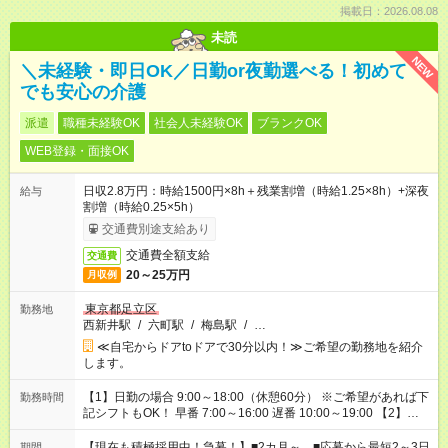
掲載日：2026.08.08
未読
NEW
＼未経験・即日OK／日勤or夜勤選べる！初めて
でも安心の介護
派遣
職種未経験OK
社会人未経験OK
ブランクOK
WEB登録・面接OK
日収2.8万円：時給1500円×8h＋残業割増（時給1.25×8h）+深夜
給与
割増（時給0.25×5h）
交通費別途支給あり
交通費全額支給
交通費
20～25万円
月収例
東京都足立区
勤務地
西新井駅
/
六町駅
/
梅島駅
/
…
≪自宅からドアtoドアで30分以内！≫ご希望の勤務地を紹介
します。
【1】日勤の場合 9:00～18:00（休憩60分） ※ご希望があれば下
勤務時間
記シフトもOK！ 早番 7:00～16:00 遅番 10:00～19:00 【2】夜
勤の場合 16:30～翌9:30 16:30～翌10:30など ※Wワーク希望の
方へ 今ご覧のお仕事で希望する勤務時間と、もう1つのお仕事の
【現在も積極採用中！急募！】■2カ月～ ■応募から最短2～3日
期間