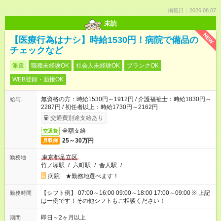
掲載日：2026.08.07
未読
NEW
【医療行為はナシ】時給1530円！病院で備品の
チェックなど
派遣
職種未経験OK
社会人未経験OK
ブランクOK
WEB登録・面接OK
無資格の方：時給1530円～1912円 / 介護福祉士：時給1830円～
給与
2287円 / 初任者以上：時給1730円～2162円
交通費別途支給あり
全額支給
交通費
25～30万円
月収例
東京都足立区
勤務地
竹ノ塚駅
/
六町駅
/
舎人駅
/
…
病院 ★勤務地選べます！
【シフト例】 07:00～16:00 09:00～18:00 17:00～09:00 ※ 上記
勤務時間
は一例です！その他シフトもご相談ください！
即日～2ヶ月以上
期間