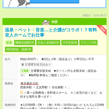
掲載日：2026.08.07
未読
NEW
温泉・ペット・音楽…と介護がコラボ！？有料
老人ホームでお仕事
派遣
職種未経験OK
社会人未経験OK
大学生歓迎
ブランクOK
WEB登録・面接OK
時給1600円～ ■日払いOK（規定あり）※即日払い不可
給与
交通費別途支給あり
交通費全額支給 ■ガソリン代も全額支給（規定あ
交通費
り） ■無料駐車場もご相談ください
東京都足立区
勤務地
西新井駅
/
五反野駅
/
谷在家駅
/
…
＜選べる勤務地＞有料老人ホーム ※ご自宅の近くなど、お
好きな場所を選べます！
★1日5時間～OK！ （例）9:00～18:00のあいだ もちろん1日8時
勤務時間
間のお仕事もご紹介可能です！ご希望をお聞かせください！★家