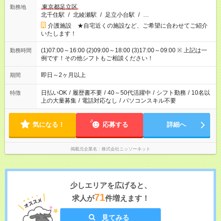
東京都足立区
勤務地
北千住駅
/
北綾瀬駅
/
足立小台駅
/
…
介護施設 ★自宅近くの施設など、ご希望に合わせてご紹介
いたします！
(1)07:00～16:00 (2)09:00～18:00 (3)17:00～09:00 ※ 上記は一
勤務時間
例です！その他シフトもご相談ください！
即日～2ヶ月以上
期間
日払いOK
/
履歴書不要
/
40～50代活躍中
/
シフト勤務
/
10名以
特徴
上の大量募集
/
電話対応なし
/
パソコンスキル不要
気になる！
応募する
詳細へ
掲載元企業名
株式会社ニッソーネット
少しエリアを広げると、
71
求人が
件増えます！
見てみる