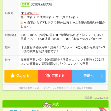
交通費全額支給
交通費
東京都足立区
勤務地
北千住駅
/
京成関屋駅
/
牛田(東京都)駅
/
…
≪自宅からドアtoドアで30分以内！≫ご希望の勤務地を紹介
します。
9:00～18:00（休憩60分） ■ご希望があれば下記シフトもOK！
勤務時間
早番 7:00～16:00 遅番 10:00～19:00 「家族と休みを合わせた
い」 「余裕を持って夕飯の準備がしたい」 「できれば残業はし
たくない」 など、ご希望を教えてくださいね。 ※Wワーク希望
【現在も積極採用中！急募！】2カ月～ ■ご応募から最短2～3
期間
の方へ 今ご覧のお仕事で希望する勤務時間と、もう1つのお仕事
日後の就業も相談可能です！
の勤務時間。 合計で週40時間を超える場合は応募できません。
履歴書不要
/
40～50代活躍中
/
服装自由
/
シフト勤務
/
10名以
特徴
上の大量募集
/
電話対応なし
/
パソコンスキル不要
気になる！
応募する
詳細へ
掲載元企業名
日研トータルソーシング株式会社 メディカルケア事業部
掲載日：2026.08.08
未読