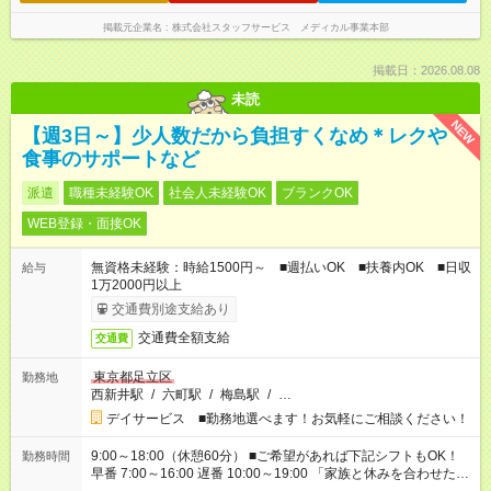
掲載元企業名
株式会社スタッフサービス メディカル事業本部
掲載日：2026.08.08
未読
NEW
【週3日～】少人数だから負担すくなめ＊レクや
食事のサポートなど
派遣
職種未経験OK
社会人未経験OK
ブランクOK
WEB登録・面接OK
無資格未経験：時給1500円～ ■週払いOK ■扶養内OK ■日収
給与
1万2000円以上
交通費別途支給あり
交通費全額支給
交通費
東京都足立区
勤務地
西新井駅
/
六町駅
/
梅島駅
/
…
デイサービス ■勤務地選べます！お気軽にご相談ください！
9:00～18:00（休憩60分） ■ご希望があれば下記シフトもOK！
勤務時間
早番 7:00～16:00 遅番 10:00～19:00 「家族と休みを合わせた