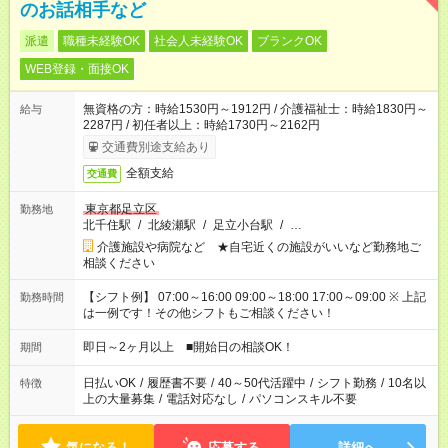
のお話相手など
派遣
職種未経験OK
社会人未経験OK
ブランクOK
WEB登録・面接OK
無資格の方：時給1530円～1912円 / 介護福祉士：時給1830円～
給与
2287円 / 初任者以上：時給1730円～2162円
交通費別途支給あり
全額支給
交通費
東京都足立区
勤務地
北千住駅
/
北綾瀬駅
/
足立小台駅
/
…
介護施設や病院など ★自宅近くの施設がいいなど勤務地ご
相談ください
【シフト例】 07:00～16:00 09:00～18:00 17:00～09:00 ※ 上記
勤務時間
は一例です！その他シフトもご相談ください！
即日～2ヶ月以上 ■開始日の相談OK！
期間
日払いOK
/
履歴書不要
/
40～50代活躍中
/
シフト勤務
/
10名以
特徴
上の大量募集
/
電話対応なし
/
パソコンスキル不要
気になる！
応募する
詳細へ