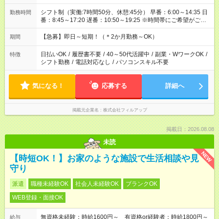
シフト制（実働:7時間50分、休憩:45分） 早番：6:00～14:35 日
勤務時間
番：8:45～17:20 遅番：10:50～19:25 ※時間帯にご希望がござ
いましたらお気軽にご相談ください。
【急募】即日～短期！（＊2か月勤務～OK）
期間
日払いOK
/
履歴書不要
/
40～50代活躍中
/
副業・WワークOK
/
特徴
シフト勤務
/
電話対応なし
/
パソコンスキル不要
気になる！
応募する
詳細へ
掲載元企業名
株式会社フィルアップ
掲載日：2026.08.08
未読
NEW
【時短OK！】お家のような施設で生活相談や見
守り
派遣
職種未経験OK
社会人未経験OK
ブランクOK
WEB登録・面接OK
無資格未経験：時給1600円～ 有資格or経験者：時給1800円～
給与