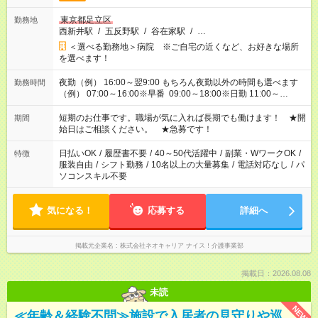
東京都足立区
勤務地
西新井駅
/
五反野駅
/
谷在家駅
/
…
＜選べる勤務地＞病院 ※ご自宅の近くなど、お好きな場所
を選べます！
夜勤（例） 16:00～翌9:00 もちろん夜勤以外の時間も選べます
勤務時間
（例） 07:00～16:00※早番 09:00～18:00※日勤 11:00～
20:00※遅番 ※時間は、固定・選べる施設もあるので、ご希望が
あれば調整できます！ ※シフト制。勤務地により実働時間が異
短期のお仕事です。職場が気に入れば長期でも働けます！ ★開
期間
なります。★家庭の都合でお休みが必要な場合も遠慮なくご相談
始日はご相談ください。 ★急募です！
ください。
日払いOK
/
履歴書不要
/
40～50代活躍中
/
副業・WワークOK
/
特徴
服装自由
/
シフト勤務
/
10名以上の大量募集
/
電話対応なし
/
パ
ソコンスキル不要
気になる！
応募する
詳細へ
掲載元企業名
株式会社ネオキャリア ナイス！介護事業部
掲載日：2026.08.08
未読
NEW
≪年齢＆経験不問≫施設で入居者の見守りや巡