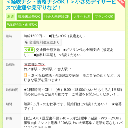
NEW
＜経験ナシ・資格ナシOK！＞小さめデイサービ
スで送迎や見守りなど！
派遣
職種未経験OK
社会人未経験OK
大学生歓迎
ブランクOK
WEB登録・面接OK
時給1600円～ ■日払いOK（規定あり）
給与
交通費別途支給あり
交通費全額支給 ■ガソリン代も全額支給（規定あ
交通費
り） ■無料駐車場もご相談ください
東京都足立区
勤務地
竹ノ塚駅
/
六町駅
/
舎人駅
/
…
＜選べる勤務地＞介護施設や病院 ※ご自宅の近くなど、お
好きな場所を選べます！
★1日5時間～OK！ （例）9:00～18:00のあいだ もちろん1日8時
勤務時間
間のお仕事もご紹介可能です！ご希望をお聞かせください！ ★
家庭の都合でお休みが必要な場合も遠慮なくご相談ください。
※週最低15時間以上の勤務が必要です
短期2ヵ月～のお仕事です。開始日はご相談ください！ ★急募
期間
です！
日払いOK
/
履歴書不要
/
40～50代活躍中
/
副業・WワークOK
/
特徴
服装自由
/
シフト勤務
/
10名以上の大量募集
/
電話対応なし
/
パ
ソコンスキル不要