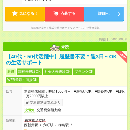
気になる！
応募する
詳細へ
掲載元企業名
株式会社ネオキャリア ナイス！介護事業部
掲載日：2026.08.08
未読
NEW
【40代・50代活躍中】履歴書不要＊週3日～OK
の生活サポート
派遣
職種未経験OK
社会人未経験OK
ブランクOK
WEB登録・面接OK
無資格未経験：時給1500円～ ■週払いOK ■扶養内OK ■日収
給与
1万2000円以上
交通費別途支給あり
交通費全額支給
交通費
東京都足立区
勤務地
西新井駅
/
六町駅
/
梅島駅
/
…