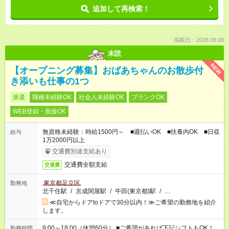
追加して再検索！
掲載日：2026.08.08
未読
NEW
【オープニング募集】おばあちゃんのお散歩付
き添いも仕事の1つ
派遣
職種未経験OK
社会人未経験OK
ブランクOK
WEB登録・面接OK
無資格未経験：時給1500円～ ■週払いOK ■扶養内OK ■日収
給与
1万2000円以上
交通費別途支給あり
交通費全額支給
交通費
東京都足立区
勤務地
北千住駅
/
京成関屋駅
/
牛田(東京都)駅
/
…
≪自宅からドアtoドアで30分以内！≫ご希望の勤務地を紹介
します。
9:00～18:00（休憩60分） ■ご希望があれば下記シフトもOK！
勤務時間