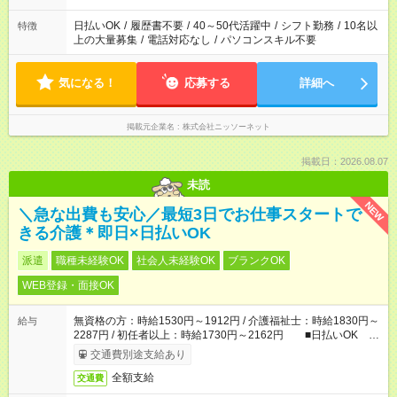
日払いOK
/
履歴書不要
/
40～50代活躍中
/
シフト勤務
/
10名以
特徴
上の大量募集
/
電話対応なし
/
パソコンスキル不要
気になる！
応募する
詳細へ
掲載元企業名
株式会社ニッソーネット
掲載日：2026.08.07
未読
NEW
＼急な出費も安心／最短3日でお仕事スタートで
きる介護＊即日×日払いOK
派遣
職種未経験OK
社会人未経験OK
ブランクOK
WEB登録・面接OK
無資格の方：時給1530円～1912円 / 介護福祉士：時給1830円～
給与
2287円 / 初任者以上：時給1730円～2162円 ■日払いOK ■
日収例：1万2240円（時給1530円×8h）
交通費別途支給あり
全額支給
交通費