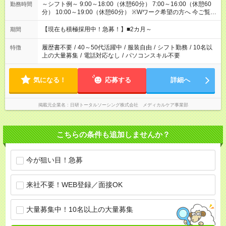
～シフト例～ 9:00～18:00（休憩60分） 7:00～16:00（休憩60
勤務時間
分） 10:00～19:00（休憩60分） ※Wワーク希望の方へ 今ご覧の
お仕事で希望する勤務時間と、もう1つのお仕事の勤務時間の合
計が 週40時間を超えなければOKです。
【現在も積極採用中！急募！】■2カ月～
期間
履歴書不要
/
40～50代活躍中
/
服装自由
/
シフト勤務
/
10名以
特徴
上の大量募集
/
電話対応なし
/
パソコンスキル不要
気になる！
応募する
詳細へ
掲載元企業名
日研トータルソーシング株式会社 メディカルケア事業部
こちらの条件も追加しませんか？
今が狙い目！急募
来社不要！WEB登録／面接OK
大量募集中！10名以上の大量募集