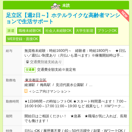
未読
NEW
足立区【週2日～】ホテルライクな高齢者マンシ
ョンで生活サポート
派遣
職種未経験OK
社会人未経験OK
大学生歓迎
ブランクOK
WEB登録・面接OK
無資格未経験：時給1600円～ 経験者：時給1800円～ ★日払
給与
い／週払い制度あり（月払いも選べます）※稼働開始時は手続き
完了次第のお支払いとなります。
交通費別途支給あり
交通費全額支給※規定有
交通費
東京都足立区
勤務地
綾瀬駅
/
梅島駅
/
見沼代親水公園駅
/
…
＜シニア向けマンション＞
★1日6時間～の時短シフトOK ★スタート時間選べます！ 7:00～
勤務時間
16:00 9:00～17:00 11:00～19:00 など 残業なし！ ※Wワークの
場合、他のお仕事と合わせ週40時間超の就業はご案内できませ
ん ※法令に基づき、週20時間以上勤務は社会保険への加入対象
開始日はご相談ください！ ★急募 ★職場が気に入れば、長期
期間
となります ※労働者派遣法（日雇い派遣の原則禁止）により、
でも働けます！
短時間・短期間の就業はご案内が難しい場合があります
日払いOK
/
履歴書不要
/
40～50代活躍中
/
副業・WワークOK
/
特徴