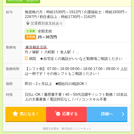
WEB登録・面接OK
無資格の方：時給1530円～1912円 / 介護福祉士：時給1830円～
給与
2287円 / 初任者以上：時給1730円～2162円
交通費別途支給あり
全額支給
交通費
25～30万円
月収例
東京都足立区
勤務地
竹ノ塚駅
/
六町駅
/
舎人駅
/
…
病院 ★自宅近くの施設がいいなど勤務地ご相談ください
【シフト例】 07:00～16:00 09:00～18:00 17:00～09:00 ※ 上記
勤務時間
は一例です！その他シフトもご相談ください！
即日～2ヶ月以上 ■開始日の相談OK！
期間
日払いOK
/
履歴書不要
/
40～50代活躍中
/
シフト勤務
/
10名以
特徴
上の大量募集
/
電話対応なし
/
パソコンスキル不要
気になる！
応募する
詳細へ
掲載元企業名
株式会社ニッソーネット