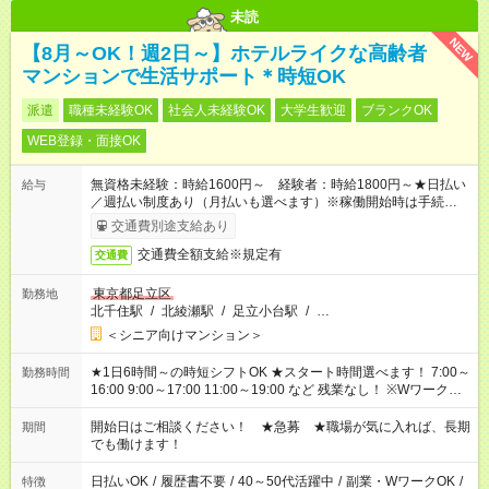
未読
NEW
【8月～OK！週2日～】ホテルライクな高齢者
マンションで生活サポート＊時短OK
派遣
職種未経験OK
社会人未経験OK
大学生歓迎
ブランクOK
WEB登録・面接OK
無資格未経験：時給1600円～ 経験者：時給1800円～★日払い
給与
／週払い制度あり（月払いも選べます）※稼働開始時は手続き完
了次第のお支払いとなります。
交通費別途支給あり
交通費全額支給※規定有
交通費
東京都足立区
勤務地
北千住駅
/
北綾瀬駅
/
足立小台駅
/
…
＜シニア向けマンション＞
★1日6時間～の時短シフトOK ★スタート時間選べます！ 7:00～
勤務時間
16:00 9:00～17:00 11:00～19:00 など 残業なし！ ※Wワークの
場合、他のお仕事と合わせ週40時間超の就業はご案内できませ
ん ※法令に基づき、週20時間以上勤務は社会保険への加入対象
開始日はご相談ください！ ★急募 ★職場が気に入れば、長期
期間
となります ※労働者派遣法（日雇い派遣の原則禁止）により、
でも働けます！
短時間・短期間の就業はご案内が難しい場合があります
日払いOK
/
履歴書不要
/
40～50代活躍中
/
副業・WワークOK
/
特徴