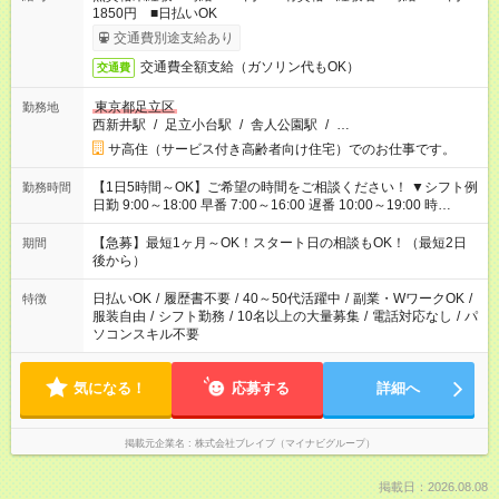
1850円 ■日払いOK
交通費別途支給あり
交通費全額支給（ガソリン代もOK）
交通費
東京都足立区
勤務地
西新井駅
/
足立小台駅
/
舎人公園駅
/
…
サ高住（サービス付き高齢者向け住宅）でのお仕事です。
【1日5時間～OK】ご希望の時間をご相談ください！ ▼シフト例
勤務時間
日勤 9:00～18:00 早番 7:00～16:00 遅番 10:00～19:00 時
短 10:00～15:00 上記はあくまで一例です。 「夕方までには帰宅
しておきたい」 「朝はゆっくりのスタートがいい」 「お昼の時
【急募】最短1ヶ月～OK！スタート日の相談もOK！（最短2日
期間
間を有効に使いたい」 など、ご希望があれば教えてください
後から）
ね。
日払いOK
/
履歴書不要
/
40～50代活躍中
/
副業・WワークOK
/
特徴
服装自由
/
シフト勤務
/
10名以上の大量募集
/
電話対応なし
/
パ
ソコンスキル不要
気になる！
応募する
詳細へ
掲載元企業名
株式会社ブレイブ（マイナビグループ）
掲載日：2026.08.08