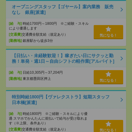
オープニングスタッフ【ゴヤール】案内業務 販売
なし 銀座[派遣]
[給 与]
時給1700円～1800円 ※ご経験・スキル
により優遇します
[交通費]
交通費全額支給（規定あり）
気になる！
[勤務地]
銀座駅から徒歩3分
【日払い・未経験歓迎！】稼ぎたい日にサクッと勤
務！単発・週1日～自由シフトの軽作業[アルバイト]
[給 与]
日給10,305円～37,204円
[勤務地]
東京都墨田区押上
気になる！
特別時給1800円【ヴァレクストラ】短期スタッフ
日本橋[派遣]
[給 与]
時給1800円 ※ご経験・スキルにより優
遇 スマホでかんたんに前払いで給与が受け取れま
す（※上限、条件あり）
[交通費]
交通費全額支給（規定あり）
気になる！