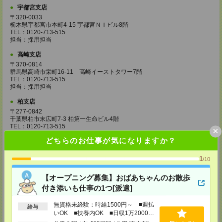
宇都宮支店
〒320-0033
栃木県宇都宮市本町4-15 宇都宮ＮＩビル8階
TEL：0120-713-515
担当：採用担当
高崎支店
〒370-0814
群馬県高崎市栄町16-11 高崎イーストタワー7階
TEL：0120-713-515
担当：採用担当
柏支店
〒277-0842
千葉県柏市末広町7-3 柏第一生命ビル4階
TEL：0120-713-515
×
担当：採用担当
どちらのお仕事が気になりますか？
八王子支店
1
東京都八王子市東町1－6 橋完ＬＫビル 3階
/10
TEL：0120-713-515
担当：採用担当
【オープニング募集】おばあちゃんのお散歩
付き添いも仕事の1つ[派遣]
町田支店
〒194-0022 東京都町田市森野1-33-11 町田森野ビル1階
無資格未経験：時給1500円～ ■週払
TEL：0120-713-515
給与
いOK ■扶養内OK ■日収1万2000円
担当：採用担当
以上