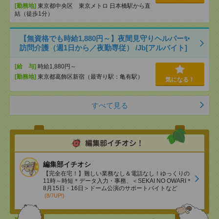
[勤務地]
東京都中央区 東京メトロ 日本橋駅から直
結（徒歩1分）
【無資格でも時給1,880円～】夜間見守りヘルパー✨
訪問介護（週1日から／夜勤専従） /Jb[アルバイト]
[給 与]
時給1,880円～
[勤務地]
東京都葛飾区新宿（最寄り駅：亀有駅）
気になる！
すべて見る
編集部イチオシ
【完全在宅！】難しい業務なし＆電話なし！ゆっくりの
11時～時短＊データ入力・事務、＜SEKAI NO OWARI＊
8月15日・16日＞ドーム公演のサポートバイトなど
(8/7UP!)