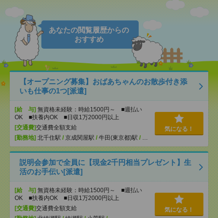
あなたの閲覧履歴からの
おすすめ
【オープニング募集】おばあちゃんのお散歩付き添
いも仕事の1つ[派遣]
[給 与]
無資格未経験：時給1500円～ ■週払い
OK ■扶養内OK ■日収1万2000円以上
[交通費]
交通費全額支給
気になる！
[勤務地]
北千住駅
/
京成関屋駅
/
牛田(東京都)駅
/
…
説明会参加で全員に【現金2千円相当プレゼント】生
活のお手伝い[派遣]
[給 与]
無資格未経験：時給1500円～ ■週払い
OK ■扶養内OK ■日収1万2000円以上
[交通費]
交通費全額支給
気になる！