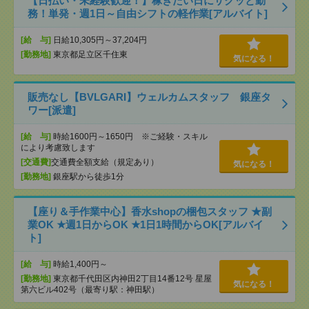
【日払い・未経験歓迎！】稼ぎたい日にサクッと勤
務！単発・週1日～自由シフトの軽作業[アルバイト]
[給 与]
日給10,305円～37,204円
[勤務地]
東京都足立区千住東
気になる！
販売なし【BVLGARI】ウェルカムスタッフ 銀座タ
ワー[派遣]
[給 与]
時給1600円～1650円 ※ご経験・スキル
により考慮致します
[交通費]
交通費全額支給（規定あり）
気になる！
[勤務地]
銀座駅から徒歩1分
【座り＆手作業中心】香水shopの梱包スタッフ ★副
業OK ★週1日からOK ★1日1時間からOK[アルバイ
ト]
[給 与]
時給1,400円～
[勤務地]
東京都千代田区内神田2丁目14番12号 星屋
気になる！
第六ビル402号（最寄り駅：神田駅）