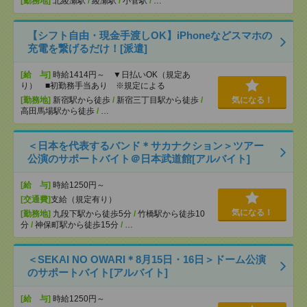
[勤務地]
北綾瀬駅
/
綾瀬駅
/
小菅駅
/
…
【シフト自由・現金手渡しOK】iPhoneなどスマホの
充電を繋げるだけ！[派遣]
[給 与]
時給1414円～ ▼日払いOK（規定あ
り） ■初勤務手当あり ※規定による
[勤務地]
新宿駅から徒歩
/
新宿三丁目駅から徒歩
/
気になる！
高田馬場駅から徒歩
/
…
＜日本を代表するバンド＊サカナクション＞ツアー
公演のサポートバイト＠日本武道館[アルバイト]
[給 与]
時給1250円～
[交通費]
支給（規定有り）
気になる！
[勤務地]
九段下駅から徒歩5分
/
竹橋駅から徒歩10
分
/
神保町駅から徒歩15分
/
…
＜SEKAI NO OWARI＊8月15日・16日＞ドーム公演
のサポートバイト[アルバイト]
[給 与]
時給1250円～