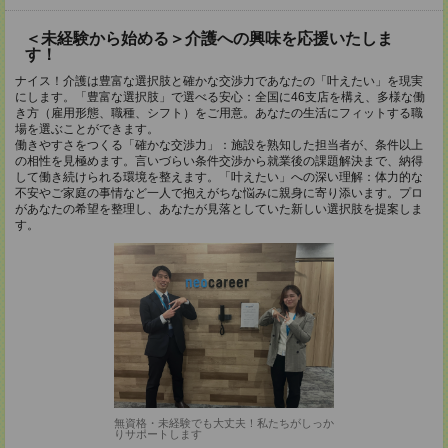
＜未経験から始める＞介護への興味を応援いたしま
す！
ナイス！介護は豊富な選択肢と確かな交渉力であなたの「叶えたい」を現実
にします。「豊富な選択肢」で選べる安心：全国に46支店を構え、多様な働
き方（雇用形態、職種、シフト）をご用意。あなたの生活にフィットする職
場を選ぶことができます。
働きやすさをつくる「確かな交渉力」：施設を熟知した担当者が、条件以上
の相性を見極めます。言いづらい条件交渉から就業後の課題解決まで、納得
して働き続けられる環境を整えます。「叶えたい」への深い理解：体力的な
不安やご家庭の事情など一人で抱えがちな悩みに親身に寄り添います。プロ
があなたの希望を整理し、あなたが見落としていた新しい選択肢を提案しま
す。
無資格・未経験でも大丈夫！私たちがしっか
りサポートします