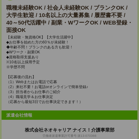
職種未経験OK / 社会人未経験OK / ブランクOK /
大学生歓迎 / 10名以上の大量募集 / 履歴書不要 /
40～50代活躍中 / 副業・WワークOK / WEB登録・
面接OK
【未経験・無資格OK】【大学生活躍中】
◆お仕事を始めた方の60％が未経験！
◆年齢不問！ブランクのある方も歓迎！
◆Wワーク・副業OK
◆資格取得支援あり
※10名以上採用予定
※学歴不問
【応募後の流れ】
（1）Webまたはお電話で応募
（2）来社不要！お電話orオンラインで簡単登録♪
（3）担当者からお仕事のご紹介
（4）職場見学＆お仕事決定
（応募から最短3日でお仕事決定できます！）
派遣会社情報
株式会社ネオキャリア ナイス！介護事業部
労働者派遣事業許可番号:派13-070366