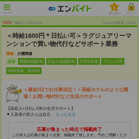
0
メニュー
気になる！
ログイン
NEW
掲載日 :2026
/
08
/
06
No.NCK秋葉原_07AKB
＜時給1600円＊日払い可＞ラグジュアリーマ
ンションで買い物代行などサポート業務
職種：
介護関連
派遣
職種未経験OK
社会人未経験OK
大学生歓迎
ブランクOK
WEB登録・面接OK
＜最短3日でお仕事決定！＞高級ホテルのような職
場！お買い物代行など生活のサポート
【高収入×日払いOKの生活サポート】
▼入居者の皆さんは自立
...もっとみる
応募が集まった時点で掲載終了
この求人は応募が集まり次第、掲載終了致します。予めご理解くださ