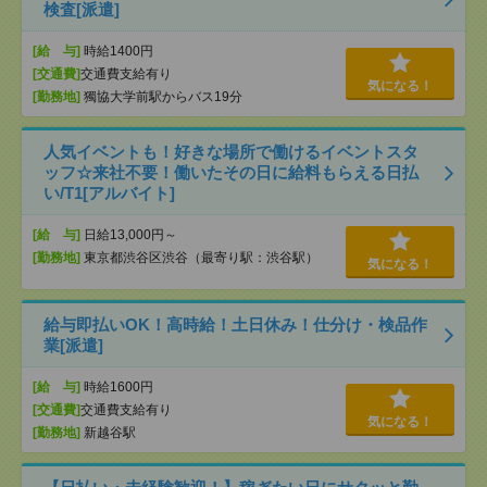
検査[派遣]
[給 与]
時給1400円
[交通費]
交通費支給有り
気になる！
[勤務地]
獨協大学前駅からバス19分
人気イベントも！好きな場所で働けるイベントスタ
ッフ☆来社不要！働いたその日に給料もらえる日払
い/T1[アルバイト]
[給 与]
日給13,000円～
[勤務地]
東京都渋谷区渋谷（最寄り駅：渋谷駅）
気になる！
給与即払いOK！高時給！土日休み！仕分け・検品作
業[派遣]
[給 与]
時給1600円
[交通費]
交通費支給有り
気になる！
[勤務地]
新越谷駅