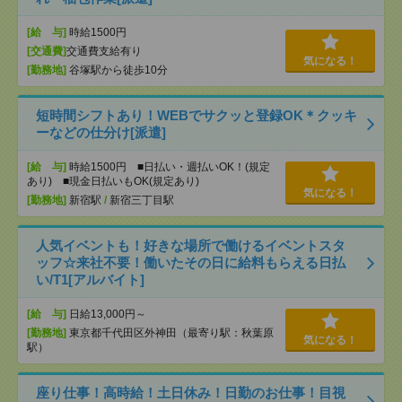
[給 与]
時給1500円
[交通費]
交通費支給有り
気になる！
[勤務地]
谷塚駅から徒歩10分
短時間シフトあり！WEBでサクッと登録OK＊クッキ
ーなどの仕分け[派遣]
[給 与]
時給1500円 ■日払い・週払いOK！(規定
あり) ■現金日払いもOK(規定あり)
気になる！
[勤務地]
新宿駅
/
新宿三丁目駅
人気イベントも！好きな場所で働けるイベントスタ
ッフ☆来社不要！働いたその日に給料もらえる日払
い/T1[アルバイト]
[給 与]
日給13,000円～
[勤務地]
東京都千代田区外神田（最寄り駅：秋葉原
気になる！
駅）
座り仕事！高時給！土日休み！日勤のお仕事！目視