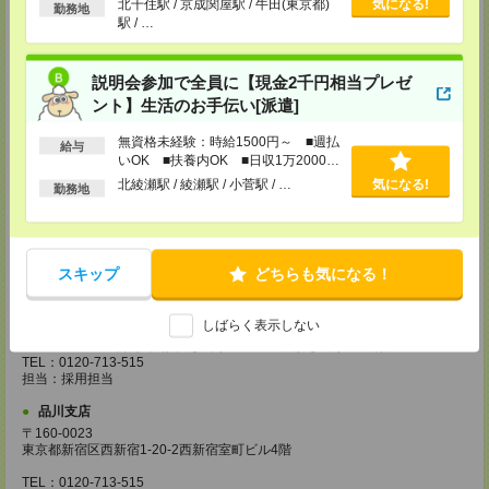
北千住駅 / 京成関屋駅 / 牛田(東京都)
気になる!
勤務地
越谷支店
駅 / …
〒343-0816
埼玉県越谷市弥生町1-4 越谷弥生ビル3階
TEL：0120-713-515
説明会参加で全員に【現金2千円相当プレゼ
担当：採用担当
ント】生活のお手伝い[派遣]
厚木支店
神奈川県厚木市旭町1-2-1 日本生命本厚木ビル7階
無資格未経験：時給1500円～ ■週払
給与
TEL：0120-713-515
いOK ■扶養内OK ■日収1万2000円
担当：採用担当
以上
北綾瀬駅 / 綾瀬駅 / 小菅駅 / …
気になる!
勤務地
藤沢支店
〒251-0025
神奈川県藤沢市鵠沼石上1丁目5番2号
日本生命藤沢ビル2階
スキップ
どちらも気になる！
TEL：0120-713-515
担当：採用担当
甲府支店
しばらく表示しない
〒400-0031 山梨県甲府市丸の内2-30-3 甲府丸の内ビル5階
TEL：0120-713-515
担当：採用担当
品川支店
〒160-0023
東京都新宿区西新宿1-20-2西新宿室町ビル4階
TEL：0120-713-515