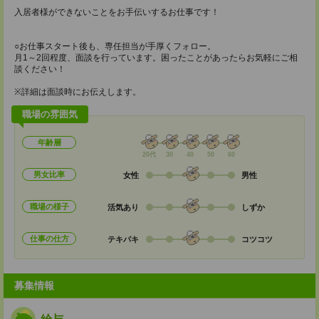
入居者様ができないことをお手伝いするお仕事です！
○お仕事スタート後も、専任担当が手厚くフォロー。
月1～2回程度、面談を行っています。困ったことがあったらお気軽にご相
談ください！
※詳細は面談時にお伝えします。
職場の雰囲気
年齢層
20代
30
40
50
60
男女比率
女性
男性
職場の様子
活気あり
しずか
仕事の仕方
テキパキ
コツコツ
募集情報