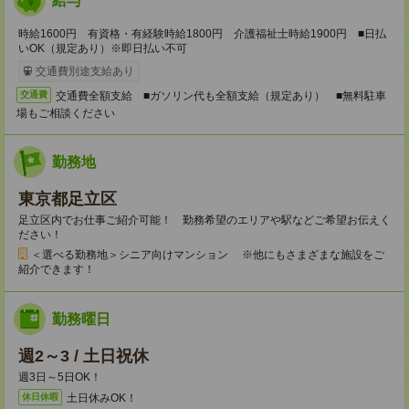
給与
時給1600円 有資格・有経験時給1800円 介護福祉士時給1900円 ■日払
いOK（規定あり）※即日払い不可
交通費別途支給あり
交通費全額支給 ■ガソリン代も全額支給（規定あり） ■無料駐車
交通費
場もご相談ください
勤務地
東京都足立区
足立区内でお仕事ご紹介可能！ 勤務希望のエリアや駅などご希望お伝えく
ださい！
＜選べる勤務地＞シニア向けマンション ※他にもさまざまな施設をご
紹介できます！
勤務曜日
週2～3 / 土日祝休
週3日～5日OK！
土日休みOK！
休日休暇