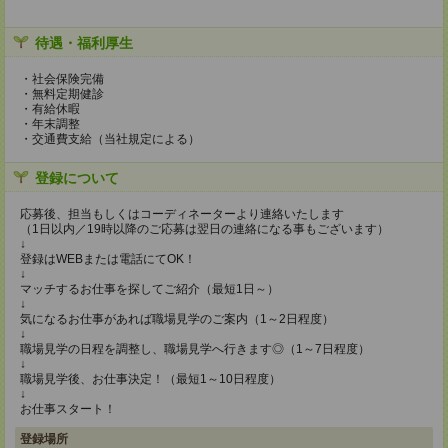
待遇・福利厚生
・社会保険完備
・無料定期健診
・有給休暇
・年末調整
・交通費支給（当社規定による）
登録について
応募後、担当もしくはコーディネーターより連絡いたします
（1日以内／19時以降のご応募は翌日の連絡になる事もございます）
↓
登録はWEBまたは電話にてOK！
↓
マッチするお仕事を探してご紹介（最短1日～）
↓
気になるお仕事があれば職場見学のご案内（1～2日程度）
↓
職場見学の日程を調整し、職場見学へ行きます◎（1～7日程度）
↓
職場見学後、お仕事決定！（最短1～10日程度）
↓
お仕事スタート！
登録場所