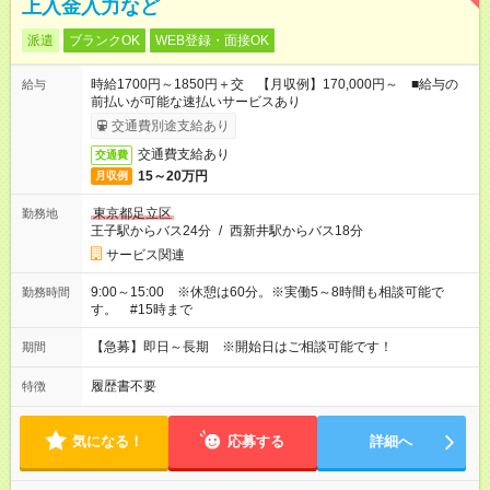
上入金入力など
派遣
ブランクOK
WEB登録・面接OK
時給1700円～1850円＋交 【月収例】170,000円～ ■給与の
給与
前払いが可能な速払いサービスあり
交通費別途支給あり
交通費支給あり
交通費
15～20万円
月収例
東京都足立区
勤務地
王子駅からバス24分
/
西新井駅からバス18分
サービス関連
9:00～15:00 ※休憩は60分。※実働5～8時間も相談可能で
勤務時間
す。 #15時まで
【急募】即日～長期 ※開始日はご相談可能です！
期間
履歴書不要
特徴
気になる！
応募する
詳細へ