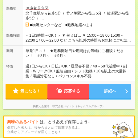
東京都足立区
勤務地
北千住駅から徒歩5分
/
竹ノ塚駅から徒歩5分
/
綾瀬駅から徒
歩5分
/
…
■物流センターなど ■勤務地選べます
＜1日3時間～OK！＞ ▼ 例えば… ▼ 15:00～18:00 15:00～
勤務時間
22:00 17:00～22:00 など こちら以外の時間もお気軽にご相談く
ださい！
単発1日～！ ★勤務開始日や期間はお気軽にご相談くださ
期間
い！ ＃8月～ ＃9月～
週1日からOK
/
日払いOK
/
履歴書不要
/
40～50代活躍中
/
副
特徴
業・WワークOK
/
服装自由
/
シフト勤務
/
10名以上の大量募
集
/
電話対応なし
/
パソコンスキル不要
気になる！
応募する
詳細へ
掲載元企業名
株式会社バイトレ（キャムコムグループ）
興味のあるバイト
は、とりあえず保存しよう♪
保存した求人は、後からまとめて応募できるよ。
企業からアプローチが届くことも！