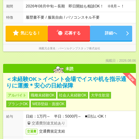
2026年08月中旬～長期 即日開始も相談OK！ ※8月～！
期間
履歴書不要
/
服装自由
/
パソコンスキル不要
特徴
気になる！
応募する
詳細へ
掲載元企業名
パーソルテンプスタッフ株式会社
掲載日：2026.08.06
未読
NEW
＜未経験OK＞イベント会場でイスや机を指示通
りに運搬＊安心の日給保障
アルバイト
職種未経験OK
社会人未経験OK
大学生歓迎
ブランクOK
WEB登録・面接OK
日給：1万円～ 半日：5000円～ ■日払いOK！
給与
交通費別途支給あり
交通費規定支給
交通費