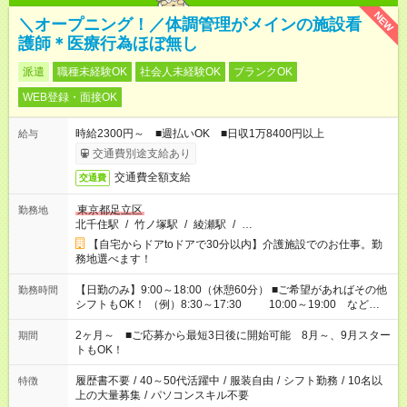
NEW
＼オープニング！／体調管理がメインの施設看
護師＊医療行為ほぼ無し
派遣
職種未経験OK
社会人未経験OK
ブランクOK
WEB登録・面接OK
時給2300円～ ■週払いOK ■日収1万8400円以上
給与
交通費別途支給あり
交通費全額支給
交通費
東京都足立区
勤務地
北千住駅
/
竹ノ塚駅
/
綾瀬駅
/
…
【自宅からドアtoドアで30分以内】介護施設でのお仕事。勤
務地選べます！
【日勤のみ】9:00～18:00（休憩60分） ■ご希望があればその他
勤務時間
シフトもOK！ （例）8:30～17:30 10:00～19:00 など
「家族とお休みを合わせたい」 「できれば残業はしたくない」
など、あなたのご希望に沿ったお仕事をご紹介します！ ※Wワ
2ヶ月～ ■ご応募から最短3日後に開始可能 8月～、9月スター
期間
ーク希望の方へ 今ご覧のお仕事で希望する勤務時間と、もう1つ
トもOK！
のお仕事の勤務時間。 合計で週40時間を超える場合は応募でき
ません
履歴書不要
/
40～50代活躍中
/
服装自由
/
シフト勤務
/
10名以
特徴
上の大量募集
/
パソコンスキル不要