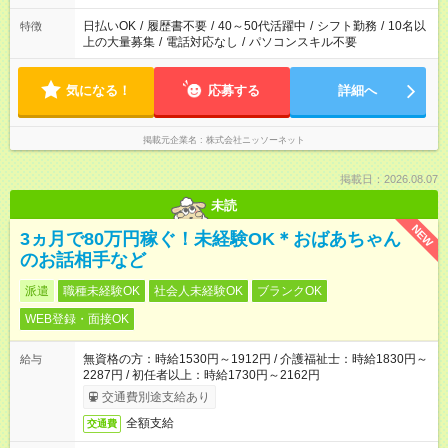
日払いOK
/
履歴書不要
/
40～50代活躍中
/
シフト勤務
/
10名以
特徴
上の大量募集
/
電話対応なし
/
パソコンスキル不要
気になる！
応募する
詳細へ
掲載元企業名
株式会社ニッソーネット
掲載日：2026.08.07
未読
NEW
3ヵ月で80万円稼ぐ！未経験OK＊おばあちゃん
のお話相手など
派遣
職種未経験OK
社会人未経験OK
ブランクOK
WEB登録・面接OK
無資格の方：時給1530円～1912円 / 介護福祉士：時給1830円～
給与
2287円 / 初任者以上：時給1730円～2162円
交通費別途支給あり
全額支給
交通費