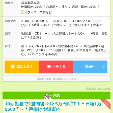
東京都足立区
勤務地
綾瀬駅から徒歩
/
梅島駅から徒歩
/
西新井駅から徒歩
/
…
オフィス・学校など
09:00～18:00 09:00～13:00 20:00～24：00 22：00～31:00 …
勤務時間
など1日4時間～OK！ その他シフトもございます！ お気軽にご
相談ください！
激短1日～OK！ ■もちろん即日スタートもOK！ ■曜日・日数
期間
はアナタ次第！
週1日からOK
/
日払いOK
/
履歴書不要
/
40～50代活躍中
/
副
特徴
業・WワークOK
/
シフト勤務
/
10名以上の大量募集
/
電話対応
なし
/
パソコンスキル不要
気になる！
応募する
詳細へ
掲載元企業名
株式会社ハンデックス
掲載日：2026.08.06
未読
NEW
10回勤務で2週間後⇒12.5万円GET！＊日給1万
2500円～＊声掛けや道案内