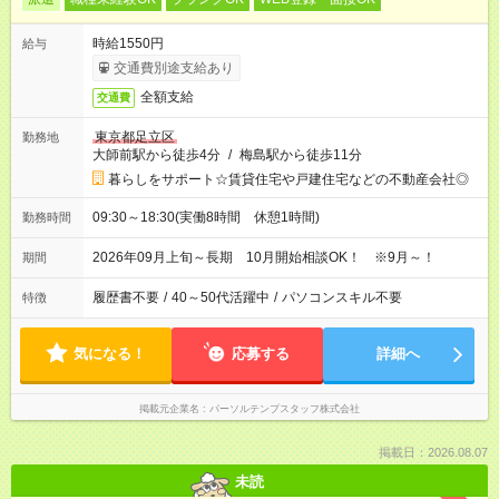
時給1550円
給与
交通費別途支給あり
全額支給
交通費
東京都足立区
勤務地
大師前駅から徒歩4分
/
梅島駅から徒歩11分
暮らしをサポート☆賃貸住宅や戸建住宅などの不動産会社◎
09:30～18:30(実働8時間 休憩1時間)
勤務時間
2026年09月上旬～長期 10月開始相談OK！ ※9月～！
期間
履歴書不要
/
40～50代活躍中
/
パソコンスキル不要
特徴
気になる！
応募する
詳細へ
掲載元企業名
パーソルテンプスタッフ株式会社
掲載日：2026.08.07
未読