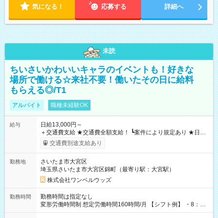
気になる！
応募する
詳細へ
未読
ちいさいかわいいキャラのイベントも！好きな
場所で働ける☆来社不要！働いたその日に給料
もらえる◎/T1
アルバイト
職種未経験OK
日給13,000円～
給与
＋交通費支給 ★交通費全額支給！ ┗案件により規定あり ★日払
いOK！（規定あり） ┗働いたその日に現金GET♪ お仕事後はコ
交通費別途支給あり
ンビニATMから 日払い分を引き落とせます！ 【試用期間】試
用期間なし
さいたま市大宮区
勤務地
埼玉県さいたま市大宮区錦町（最寄り駅：大宮駅）
株式会社ワンベルウッズ
勤務時間は指定なし
勤務時間
変形労働時間制 想定労働時間160時間/月 【シフト例】 ・8：00
～21：00