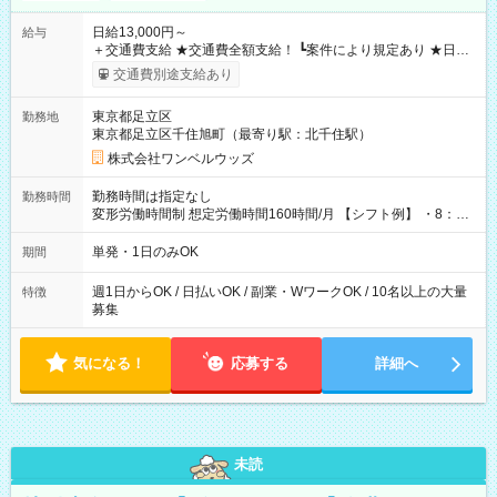
日給13,000円～
給与
＋交通費支給 ★交通費全額支給！ ┗案件により規定あり ★日払
いOK！（規定あり） ┗働いたその日に現金GET♪ お仕事後はコ
交通費別途支給あり
ンビニATMから 日払い分を引き落とせます！ 【試用期間】試
用期間なし
東京都足立区
勤務地
東京都足立区千住旭町（最寄り駅：北千住駅）
株式会社ワンベルウッズ
勤務時間は指定なし
勤務時間
変形労働時間制 想定労働時間160時間/月 【シフト例】 ・8：00
～21：00
単発・1日のみOK
期間
週1日からOK / 日払いOK / 副業・WワークOK / 10名以上の大量
特徴
募集
気になる！
応募する
詳細へ
未読