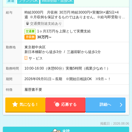
派遣
ブランクOK
WEB登録・面接OK
時給3000円 月収例 30万円 時給3000円×実働5h×週5日×4
給与
週 ※月収例を保証するものではありません。※給与即受取りサ
ービス利用可（利用条件有）
交通費別途支給あり
1ヶ月3万円を上限として実費支給
交通費
30万円～
月収例
東京都中央区
勤務地
新日本橋駅から徒歩3分
/
三越前駅から徒歩1分
サ－ビス
10:00-16:00（休憩60分）実働5時間（残業少なめ！）
勤務時間
2026年09月01日～長期 ※開始日相談OK ※9月～！
期間
履歴書不要
特徴
気になる！
応募する
詳細へ
掲載日：2026.08.06
未読