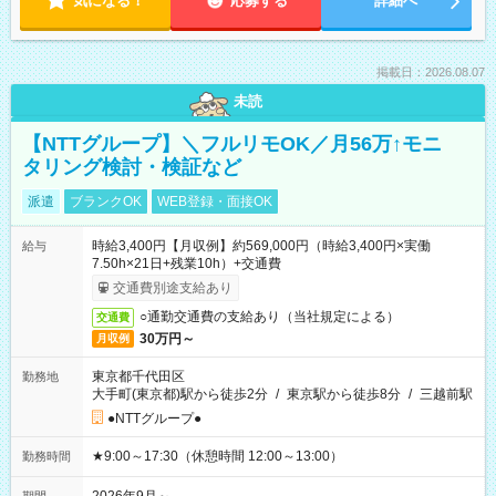
気になる！
応募する
詳細へ
掲載日：2026.08.07
未読
【NTTグループ】＼フルリモOK／月56万↑モニ
タリング検討・検証など
派遣
ブランクOK
WEB登録・面接OK
時給3,400円【月収例】約569,000円（時給3,400円×実働
給与
7.50h×21日+残業10h）+交通費
交通費別途支給あり
○通勤交通費の支給あり（当社規定による）
交通費
30万円～
月収例
東京都千代田区
勤務地
大手町(東京都)駅から徒歩2分
/
東京駅から徒歩8分
/
三越前駅
●NTTグループ●
★9:00～17:30（休憩時間 12:00～13:00）
勤務時間