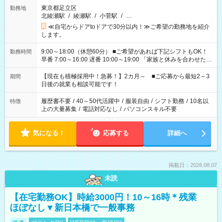
東京都足立区
勤務地
北綾瀬駅
/
綾瀬駅
/
小菅駅
/
…
≪自宅からドアtoドアで30分以内！≫ご希望の勤務地を紹介
します。
9:00～18:00（休憩60分） ■ご希望があれば下記シフトもOK！
勤務時間
早番 7:00～16:00 遅番 10:00～19:00 「家族と休みを合わせた
い」 「余裕を持って夕飯の準備がしたい」 「できれば残業はし
たくない」 など、ご希望を教えてくださいね。 ※Wワーク希望
【現在も積極採用中！急募！】2カ月～ ■ご応募から最短2～3
期間
の方へ 今ご覧のお仕事で希望する勤務時間と、もう1つのお仕事
日後の就業も相談可能です！
の勤務時間。 合計で週40時間を超える場合は応募できません。
履歴書不要
/
40～50代活躍中
/
服装自由
/
シフト勤務
/
10名以
特徴
上の大量募集
/
電話対応なし
/
パソコンスキル不要
気になる！
応募する
詳細へ
掲載日：2026.08.07
未読
【在宅勤務OK】時給3000円！10～16時＊残業
ほぼなし▼新日本橋で一般事務