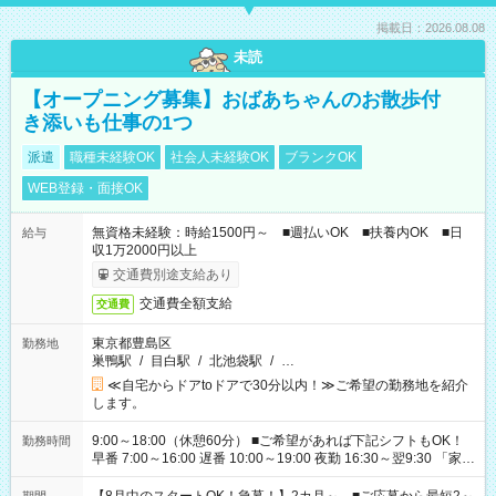
掲載日：2026.08.08
未読
【オープニング募集】おばあちゃんのお散歩付
き添いも仕事の1つ
派遣
職種未経験OK
社会人未経験OK
ブランクOK
WEB登録・面接OK
無資格未経験：時給1500円～ ■週払いOK ■扶養内OK ■日
給与
収1万2000円以上
交通費別途支給あり
交通費全額支給
交通費
東京都豊島区
勤務地
巣鴨駅
/
目白駅
/
北池袋駅
/
…
≪自宅からドアtoドアで30分以内！≫ご希望の勤務地を紹介
します。
9:00～18:00（休憩60分） ■ご希望があれば下記シフトもOK！
勤務時間
早番 7:00～16:00 遅番 10:00～19:00 夜勤 16:30～翌9:30 「家族
と休みを合わせたい」 「余裕を持って夕飯の準備がしたい」
「できれば残業はしたくない」 など、ご希望を教えてください