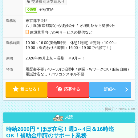
交通費別途支給あり
全額支給
交通費
東京都中央区
勤務地
八丁堀(東京都)駅から徒歩2分
/
茅場町駅から徒歩6分
建設業界向けのAIサービスの提供など
10:00～16:00(実働5時間 休憩1時間) ※定時：10:00～
勤務時間
19:00（※終わりの時間：16:00～19:00で相談可！）
2026年09月上旬～長期 ※9月～！
期間
履歴書不要
/
40～50代活躍中
/
副業・WワークOK
/
服装自由
/
特徴
電話対応なし
/
パソコンスキル不要
気になる！
応募する
詳細へ
掲載日：2026.08.08
未読
時給2600円＊ほぼ在宅！週3～4日＆16時迄
OK！補助金申請のサポート業務