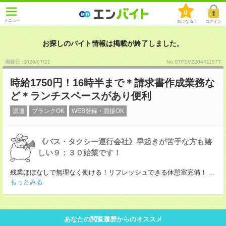
0
メニュー
気になる！
ログイン
お探しのバイト情報は掲載が終了しました。
掲載日 :2026
/
07
/
21
No.STFSV2204411577
時給1750円！16時半まで＊請求書作成業務な
ど＊ランチスペースがあり便利
派遣
ブランクOK
WEB登録・面接OK
《バス・タクシー運行会社》早起きが苦手な方も嬉
しい９：３０始業です！
残業ほぼなしで無理なく働ける！リフレッシュできる休憩室完備！
...
もっとみる
あなたの閲覧履歴からのオススメ