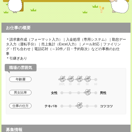
お仕事の概要
＊請求書作成（フォーマット入力）｜入金処理（専用システム）｜勤怠デー
タ入力（運転手分）｜売上集計（Excel入力）｜メール対応｜ファイリン
グ・打ち合わせ｜電話応対（～10件／日・予約取次）などの事務のお仕
事
＊引継ぎあり
職場の雰囲気
年齢層
20代
30
40
50
60
男女比率
女性
男性
仕事の仕方
テキパキ
コツコツ
募集情報