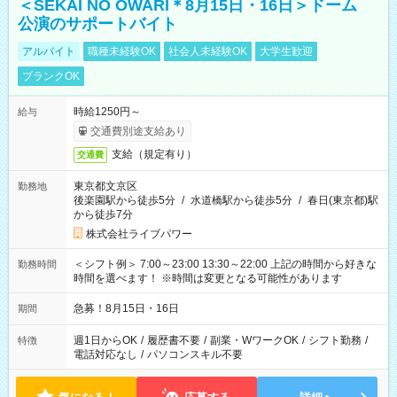
＜SEKAI NO OWARI＊8月15日・16日＞ドーム
公演のサポートバイト
アルバイト
職種未経験OK
社会人未経験OK
大学生歓迎
ブランクOK
時給1250円～
給与
交通費別途支給あり
支給（規定有り）
交通費
東京都文京区
勤務地
後楽園駅から徒歩5分
/
水道橋駅から徒歩5分
/
春日(東京都)駅
から徒歩7分
株式会社ライブパワー
＜シフト例＞ 7:00～23:00 13:30～22:00 上記の時間から好きな
勤務時間
時間を選べます！ ※時間は変更となる可能性があります
急募！8月15日・16日
期間
週1日からOK
/
履歴書不要
/
副業・WワークOK
/
シフト勤務
/
特徴
電話対応なし
/
パソコンスキル不要