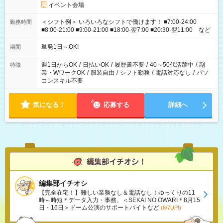
イベント会場
＜シフト例＞ いろいろなシフトで働けます！ ■7:00-24:00
勤務時間
■8:00-21:00 ■9:00-21:00 ■18:00-翌7:00 ■20:30-翌11:00 など
単発1日～OK!
期間
週1日からOK
/
日払いOK
/
履歴書不要
/
40～50代活躍中
/
副
特徴
業・WワークOK
/
服装自由
/
シフト勤務
/
電話対応なし
/
パソ
コンスキル不要
気になる！
応募する
詳細へ
編集部イチオシ
【完全在宅！】難しい業務なし＆電話なし！ゆっくりの11
時～時短＊データ入力・事務、＜SEKAI NO OWARI＊8月15
日・16日＞ドーム公演のサポートバイトなど
(8/7UP!)