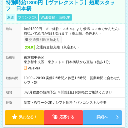
特別時給1800円【ヴァレクストラ】短期スタッ
フ 日本橋
派遣
ブランクOK
WEB登録・面接OK
時給1800円 ※ご経験・スキルにより優遇 スマホでかんたんに
給与
前払いで給与が受け取れます（※上限、条件あり）
交通費別途支給あり
交通費全額支給（規定あり）
交通費
東京都中央区
勤務地
東京都中央区 東京メトロ 日本橋駅から直結（徒歩1分）
Valextra
10:00～20:00 実働7.5時間／休憩1.5時間 営業時間に合わせた
勤務時間
シフト制
3か月程度の短期予定 ※開始日はお気軽にご相談ください
期間
副業・WワークOK
/
シフト勤務
/
パソコンスキル不要
特徴
気になる！
応募する
詳細へ