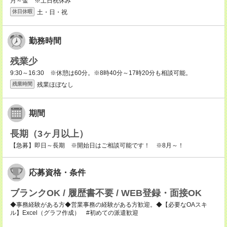
月～金 ※土日祝休み
土・日・祝
休日休暇
勤務時間
残業少
9:30～16:30 ※休憩は60分。※8時40分～17時20分も相談可能。
残業ほぼなし
残業時間
期間
長期（3ヶ月以上）
【急募】即日～長期 ※開始日はご相談可能です！ ※8月～！
応募資格・条件
ブランクOK / 履歴書不要 / WEB登録・面接OK
◆事務経験がある方◆営業事務の経験がある方歓迎。◆【必要なOAスキ
ル】Excel（グラフ作成） #初めての派遣歓迎