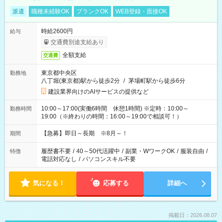
派遣
職種未経験OK
ブランクOK
WEB登録・面接OK
時給2600円
給与
交通費別途支給あり
全額支給
交通費
東京都中央区
勤務地
八丁堀(東京都)駅から徒歩2分
/
茅場町駅から徒歩6分
建設業界向けのAIサービスの提供など
10:00～17:00(実働6時間 休憩1時間) ※定時：10:00～
勤務時間
19:00（※終わりの時間：16:00～19:00で相談可！）
【急募】即日～長期 ※8月～！
期間
履歴書不要
/
40～50代活躍中
/
副業・WワークOK
/
服装自由
/
特徴
電話対応なし
/
パソコンスキル不要
気になる！
応募する
詳細へ
掲載日：2026.08.07