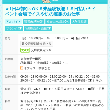
＃1日4時間～OK＃未経験歓迎！＃日払い＊イ
ベント会場でイスや机の運搬のお仕事
アルバイト
職種未経験OK
社会人未経験OK
大学生歓迎
ブランクOK
WEB登録・面接OK
日給：10000円～ 半日：5000円～ ■日払いOK！
給与
交通費別途支給あり
交通費規定支給
交通費
東京都千代田区
勤務地
秋葉原駅
/
神保町駅
/
麹町駅
/
…
オフィス・学校など
09:00～18:00 09:00～13:00 20:00～24：00 22：00～31:00
勤務時間
20:00～24：00 22：00～翌7:00 …など1日4時間～OK！ その他
シフトもございます！ お気軽にご相談ください！
激短1日～OK！ ■もちろん即日スタートもOK！ ■曜日・日数
期間
はアナタ次第！
週1日からOK
/
日払いOK
/
履歴書不要
/
40～50代活躍中
/
副
特徴
業・WワークOK
/
シフト勤務
/
10名以上の大量募集
/
電話対応
なし
/
パソコンスキル不要