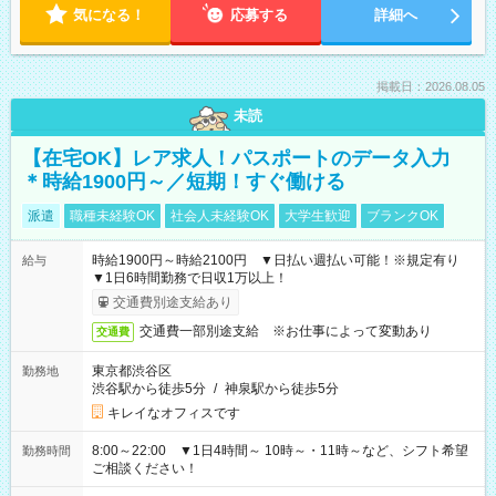
気になる！
応募する
詳細へ
掲載日：2026.08.05
未読
【在宅OK】レア求人！パスポートのデータ入力
＊時給1900円～／短期！すぐ働ける
派遣
職種未経験OK
社会人未経験OK
大学生歓迎
ブランクOK
時給1900円～時給2100円 ▼日払い週払い可能！※規定有り
給与
▼1日6時間勤務で日収1万以上！
交通費別途支給あり
交通費一部別途支給 ※お仕事によって変動あり
交通費
東京都渋谷区
勤務地
渋谷駅から徒歩5分
/
神泉駅から徒歩5分
キレイなオフィスです
8:00～22:00 ▼1日4時間～ 10時～・11時～など、シフト希望
勤務時間
ご相談ください！