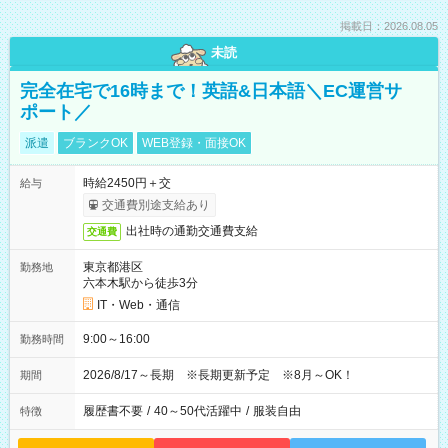
掲載日：2026.08.05
未読
完全在宅で16時まで！英語&日本語＼EC運営サ
ポート／
派遣
ブランクOK
WEB登録・面接OK
時給2450円＋交
給与
交通費別途支給あり
出社時の通勤交通費支給
交通費
東京都港区
勤務地
六本木駅から徒歩3分
IT・Web・通信
9:00～16:00
勤務時間
2026/8/17～長期 ※長期更新予定 ※8月～OK！
期間
履歴書不要
/
40～50代活躍中
/
服装自由
特徴