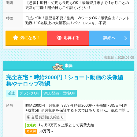
【急募】即日～短期も長期もOK！最短翌月末まで 1か月ごとの
期間
更新が可能！開始日もご相談ください！
日払いOK
/
履歴書不要
/
副業・WワークOK
/
服装自由
/
シフト
特徴
勤務
/
10名以上の大量募集
/
パソコンスキル不要
気になる！
応募する
詳細へ
掲載日：2026.08.08
未読
完全在宅＊時給2000円！ショート動画の映像編
集やテロップ確認
派遣
ブランクOK
WEB登録・面接OK
時給2000円 月収例 33万円 時給2000円×実働8h×週5日×4週
給与
+残業5h ※月収例を保証するものではありません。※給与即受
取りサービス利用可（利用条件有）
交通費別途支給あり
1ヶ月3万円を上限として実費支給
交通費
30万円～
月収例