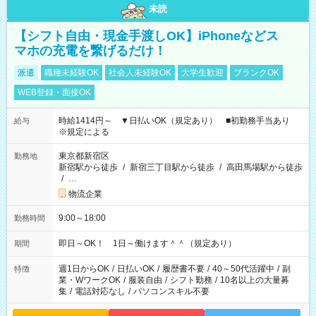
未読
【シフト自由・現金手渡しOK】iPhoneなどス
マホの充電を繋げるだけ！
派遣
職種未経験OK
社会人未経験OK
大学生歓迎
ブランクOK
WEB登録・面接OK
時給1414円～ ▼日払いOK（規定あり） ■初勤務手当あり
給与
※規定による
東京都新宿区
勤務地
新宿駅から徒歩
/
新宿三丁目駅から徒歩
/
高田馬場駅から徒歩
/
…
物流企業
9:00～18:00
勤務時間
即日～OK！ 1日～働けます＾＾（規定あり）
期間
週1日からOK
/
日払いOK
/
履歴書不要
/
40～50代活躍中
/
副
特徴
業・WワークOK
/
服装自由
/
シフト勤務
/
10名以上の大量募
集
/
電話対応なし
/
パソコンスキル不要