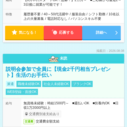
【8月中のスタートOK！急募！】2カ月～ ■ご応募から最短2～
期間
ね。 ※Wワーク希望の方へ 今ご覧のお仕事で希望する勤務時間
3日後に就業が可能です！
と、もう1つのお仕事の勤務時間。 合計で週40時間を超える場
合は応募できません。
履歴書不要
/
40～50代活躍中
/
服装自由
/
シフト勤務
/
10名以
特徴
上の大量募集
/
電話対応なし
/
パソコンスキル不要
気になる！
応募する
詳細へ
掲載日：2026.08.08
未読
説明会参加で全員に【現金2千円相当プレゼン
ト】生活のお手伝い
派遣
職種未経験OK
社会人未経験OK
ブランクOK
WEB登録・面接OK
無資格未経験：時給1500円～ ■週払いOK ■扶養内OK ■日
給与
収1万2000円以上
交通費別途支給あり
交通費全額支給
交通費