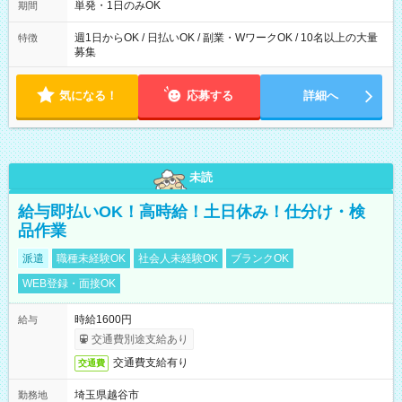
単発・1日のみOK
期間
週1日からOK / 日払いOK / 副業・WワークOK / 10名以上の大量
特徴
募集
気になる！
応募する
詳細へ
未読
給与即払いOK！高時給！土日休み！仕分け・検
品作業
派遣
職種未経験OK
社会人未経験OK
ブランクOK
WEB登録・面接OK
時給1600円
給与
交通費別途支給あり
交通費支給有り
交通費
埼玉県越谷市
勤務地