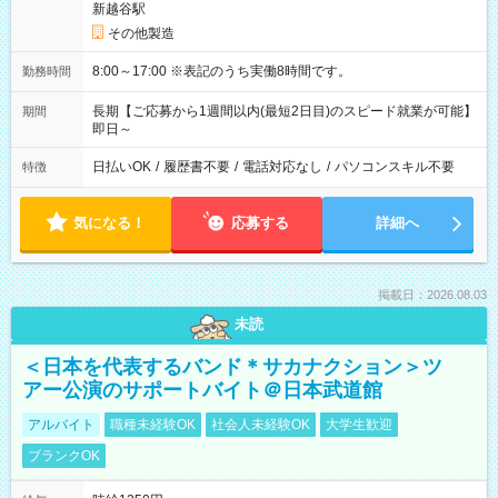
新越谷駅
その他製造
8:00～17:00 ※表記のうち実働8時間です。
勤務時間
長期【ご応募から1週間以内(最短2日目)のスピード就業が可能】
期間
即日～
日払いOK
/
履歴書不要
/
電話対応なし
/
パソコンスキル不要
特徴
気になる！
応募する
詳細へ
掲載日：2026.08.03
未読
＜日本を代表するバンド＊サカナクション＞ツ
アー公演のサポートバイト＠日本武道館
アルバイト
職種未経験OK
社会人未経験OK
大学生歓迎
ブランクOK