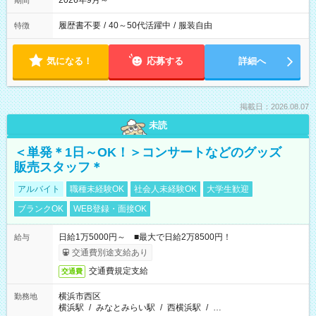
2026年9月～
期間
履歴書不要
/
40～50代活躍中
/
服装自由
特徴
気になる！
応募する
詳細へ
掲載日：2026.08.07
未読
＜単発＊1日～OK！＞コンサートなどのグッズ
販売スタッフ＊
アルバイト
職種未経験OK
社会人未経験OK
大学生歓迎
ブランクOK
WEB登録・面接OK
日給1万5000円～ ■最大で日給2万8500円！
給与
交通費別途支給あり
交通費規定支給
交通費
横浜市西区
勤務地
横浜駅
/
みなとみらい駅
/
西横浜駅
/
…