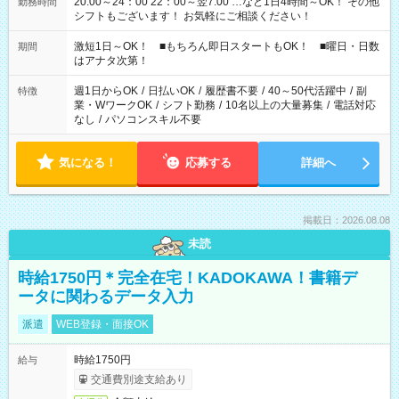
20:00～24：00 22：00～翌7:00 …など1日4時間～OK！ その他
勤務時間
シフトもございます！ お気軽にご相談ください！
激短1日～OK！ ■もちろん即日スタートもOK！ ■曜日・日数
期間
はアナタ次第！
週1日からOK
/
日払いOK
/
履歴書不要
/
40～50代活躍中
/
副
特徴
業・WワークOK
/
シフト勤務
/
10名以上の大量募集
/
電話対応
なし
/
パソコンスキル不要
気になる！
応募する
詳細へ
掲載日：2026.08.08
未読
時給1750円＊完全在宅！KADOKAWA！書籍デ
ータに関わるデータ入力
派遣
WEB登録・面接OK
時給1750円
給与
交通費別途支給あり