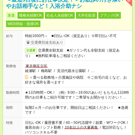
やお話相手など！入浴介助ナシ
派遣
職種未経験OK
社会人未経験OK
大学生歓迎
ブランクOK
WEB登録・面接OK
時給1600円～ ■日払いOK（規定あり）※即日払い不可
給与
交通費別途支給あり
交通費全額支給 ■ガソリン代も全額支給（規定あ
交通費
り） ■無料駐車場もご相談ください
東京都足立区
勤務地
綾瀬駅
/
梅島駅
/
見沼代親水公園駅
/
…
＜選べる勤務地＞介護施設や病院 ※ご自宅の近くなど、お
好きな場所を選べます！
★1日5時間～OK！ （例）9:00～18:00のあいだ もちろん1日8時
勤務時間
間のお仕事もご紹介可能です！ご希望をお聞かせください！★家
庭の都合でお休みが必要な場合も遠慮なくご相談ください。 ※
週最低15時間以上の勤務が必要です
短期2ヵ月～のお仕事です。開始日はご相談ください！ ★急募
期間
です！
日払いOK
/
履歴書不要
/
40～50代活躍中
/
副業・WワークOK
/
特徴
服装自由
/
シフト勤務
/
10名以上の大量募集
/
電話対応なし
/
パソコンスキル不要