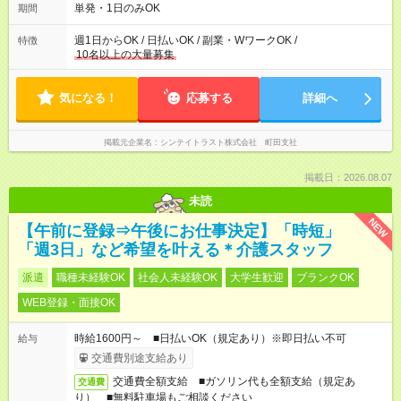
間・休憩1時間／日
単発・1日のみOK
期間
週1日からOK / 日払いOK / 副業・WワークOK /
特徴
10名以上の大量募集
気になる！
応募する
詳細へ
掲載元企業名
シンテイトラスト株式会社 町田支社
掲載日：2026.08.07
未読
NEW
【午前に登録⇒午後にお仕事決定】「時短」
「週3日」など希望を叶える＊介護スタッフ
派遣
職種未経験OK
社会人未経験OK
大学生歓迎
ブランクOK
WEB登録・面接OK
時給1600円～ ■日払いOK（規定あり）※即日払い不可
給与
交通費別途支給あり
交通費全額支給 ■ガソリン代も全額支給（規定あ
交通費
り） ■無料駐車場もご相談ください