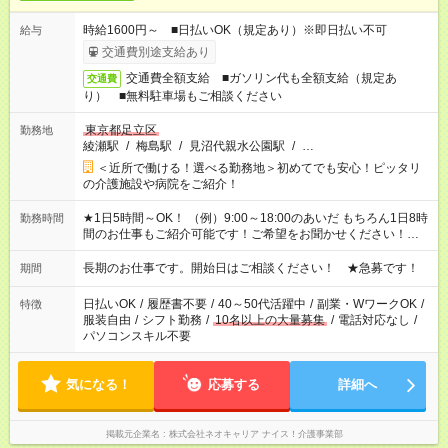
時給1600円～ ■日払いOK（規定あり）※即日払い不可
給与
交通費別途支給あり
交通費全額支給 ■ガソリン代も全額支給（規定あ
交通費
り） ■無料駐車場もご相談ください
東京都足立区
勤務地
綾瀬駅
/
梅島駅
/
見沼代親水公園駅
/
…
＜近所で働ける！選べる勤務地＞初めてでも安心！ピッタリ
の介護施設や病院をご紹介！
★1日5時間～OK！ （例）9:00～18:00のあいだ もちろん1日8時
勤務時間
間のお仕事もご紹介可能です！ご希望をお聞かせください！★家
庭の都合でお休みが必要な場合も遠慮なくご相談ください。 ※
週最低15時間以上の勤務が必要です
長期のお仕事です。開始日はご相談ください！ ★急募です！
期間
日払いOK
/
履歴書不要
/
40～50代活躍中
/
副業・WワークOK
/
特徴
服装自由
/
シフト勤務
/
10名以上の大量募集
/
電話対応なし
/
パソコンスキル不要
気になる！
応募する
詳細へ
掲載元企業名
株式会社ネオキャリア ナイス！介護事業部