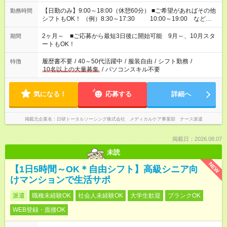
【日勤のみ】9:00～18:00（休憩60分） ■ご希望があればその他
勤務時間
シフトもOK！ （例）8:30～17:30 10:00～19:00 など
「家族とお休みを合わせたい」 「できれば残業はしたくない」
など、あなたのご希望に沿ったお仕事をご紹介します！ ※Wワ
2ヶ月～ ■ご応募から最短3日後に開始可能 9月～、10月スタ
期間
ーク希望の方へ 今ご覧のお仕事で希望する勤務時間と、もう1つ
ートもOK！
のお仕事の勤務時間。 合計で週40時間を超える場合は応募でき
ません
履歴書不要
/
40～50代活躍中
/
服装自由
/
シフト勤務
/
特徴
10名以上の大量募集
/
パソコンスキル不要
気になる！
応募する
詳細へ
掲載元企業名
日研トータルソーシング株式会社 メディカルケア事業部 ナース派遣
掲載日：2026.08.07
未読
NEW
【1日5時間～OK＊自由シフト】高級シニア向
けマンションで生活サポ
派遣
職種未経験OK
社会人未経験OK
大学生歓迎
ブランクOK
WEB登録・面接OK