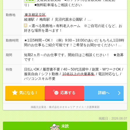
り） ■無料駐車場もご相談ください
東京都足立区
勤務地
綾瀬駅
/
梅島駅
/
見沼代親水公園駅
/
…
＜選べる勤務地＞有料老人ホーム ※ご自宅の近くなど、お
好きな場所を選べます！
★1日5時間～OK！ （例）9:00～18:00のあいだ もちろん1日8時
勤務時間
間のお仕事もご紹介可能です！ご希望をお聞かせください！★家
庭の都合でお休みが必要な場合も遠慮なくご相談ください。 ※
週最低15時間以上の勤務が必要です
短期2ヵ月～のお仕事です。開始日はご相談ください！ ★急募
期間
です！
日払いOK
/
履歴書不要
/
40～50代活躍中
/
副業・WワークOK
/
特徴
服装自由
/
シフト勤務
/
10名以上の大量募集
/
電話対応なし
/
パソコンスキル不要
気になる！
応募する
詳細へ
掲載元企業名
株式会社ネオキャリア ナイス！介護事業部
掲載日：2026.08.07
未読