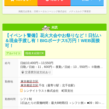
掲載元企業名
日研トータルソーシング株式会社 メディカルケア事業部
未読
【イベント警備】花火大会やお祭りなど！日払い
＆現金手渡し有！BIGボーナス5万円！WEB面接
可！
アルバイト
職種未経験OK
日給10,400円～13,550円
給与
日勤／日給：11，600円～ 夜勤／日給：13，550円～ ※勤務数
が週2日以下の場合 日勤／日給：10，400円 夜勤／日給：12，
交通費別途支給あり
350円 ■交通費別途全額支給 ※規定あり ■支払方法：日払い └日
給のうち7，000円を現金先払い ※稼働分 ※週払い・月払いOK
東京都足立区
勤務地
⇒希望をお聞かせください♪ ■各種資格手当あり ■残業手当あり ■
東京都足立区
千住（最寄り駅：北千住駅）
日給保障あり └早く終わっても”全額”支給！ ・－・－・ ≪ 法定
研修 ≫ 研修時の給与： 日給10，000円×3日間（24時間） ＝研
シンテイトラスト株式会社 町田支社
修費として合計30，000円支給 ＋交通費全額支給 ※規定あり
【試用期間】試用期間なし
シフト制
勤務時間
1日あたりの実働時間：最大8時間/日 ＜シフト例＞ ■09：00～
18：00 ■20：00～翌5：00 など！ 上記時間内で、 実働8時