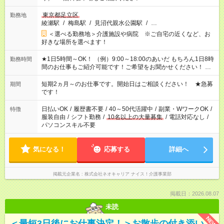
東京都足立区
勤務地
綾瀬駅
/
梅島駅
/
見沼代親水公園駅
/
…
＜選べる勤務地＞介護施設や病院 ※ご自宅の近くなど、お
好きな場所を選べます！
★1日5時間～OK！ （例）9:00～18:00のあいだ もちろん1日8時
勤務時間
間のお仕事もご紹介可能です！ご希望をお聞かせください！ ※
週最低15時間以上の勤務が必要です
短期2ヵ月～のお仕事です。開始日はご相談ください！ ★急募
期間
です！
日払いOK
/
履歴書不要
/
40～50代活躍中
/
副業・WワークOK
/
特徴
服装自由
/
シフト勤務
/
10名以上の大量募集
/
電話対応なし
/
パソコンスキル不要
気になる！
応募する
詳細へ
掲載元企業名
株式会社ネオキャリア ナイス！介護事業部
掲載日：2026.08.07
未読
NEW
＜最短3日後にお仕事決定！＞お散歩の付き添い