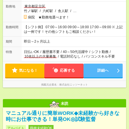
東京都足立区
勤務地
竹ノ塚駅
/
六町駅
/
舎人駅
/
…
病院 ★勤務地選べます！
【シフト例】 07:00～16:00 09:00～18:00 17:00～09:00 ※ 上記
勤務時間
は一例です！その他シフトもご相談ください！
即日～2ヶ月以上
期間
日払いOK
/
履歴書不要
/
40～50代活躍中
/
シフト勤務
/
特徴
10名以上の大量募集
/
電話対応なし
/
パソコンスキル不要
気になる！
応募する
詳細へ
掲載元企業名
株式会社ニッソーネット
未読
マニュアル通りに簡単WORK◆未経験から好きな
時にお仕事できる！単発OK◎試験監督
アルバイト
職種未経験OK