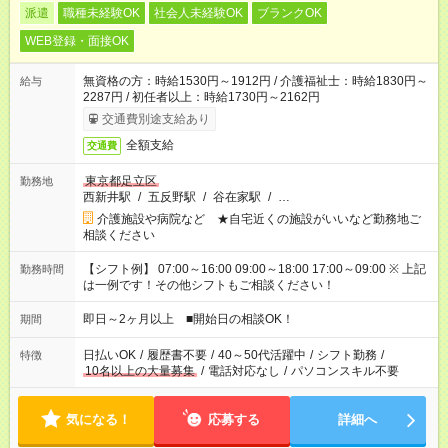
派遣
職種未経験OK
社会人未経験OK
ブランクOK
WEB登録・面接OK
無資格の方：時給1530円～1912円 / 介護福祉士：時給1830円～
給与
2287円 / 初任者以上：時給1730円～2162円
交通費別途支給あり
全額支給
交通費
東京都足立区
勤務地
西新井駅
/
五反野駅
/
谷在家駅
/
…
介護施設や病院など ★自宅近くの施設がいいなど勤務地ご
相談ください
【シフト例】 07:00～16:00 09:00～18:00 17:00～09:00 ※ 上記
勤務時間
は一例です！その他シフトもご相談ください！
即日～2ヶ月以上 ■開始日の相談OK！
期間
日払いOK
/
履歴書不要
/
40～50代活躍中
/
シフト勤務
/
特徴
10名以上の大量募集
/
電話対応なし
/
パソコンスキル不要
気になる！
応募する
詳細へ