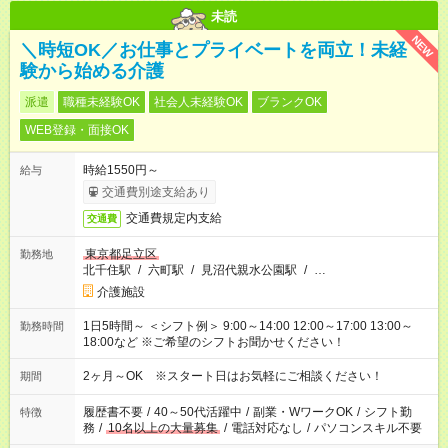
未読
NEW
＼時短OK／お仕事とプライベートを両立！未経
験から始める介護
派遣
職種未経験OK
社会人未経験OK
ブランクOK
WEB登録・面接OK
時給1550円～
給与
交通費別途支給あり
交通費規定内支給
交通費
東京都足立区
勤務地
北千住駅
/
六町駅
/
見沼代親水公園駅
/
…
介護施設
1日5時間～ ＜シフト例＞ 9:00～14:00 12:00～17:00 13:00～
勤務時間
18:00など ※ご希望のシフトお聞かせください！
2ヶ月～OK ※スタート日はお気軽にご相談ください！
期間
履歴書不要
/
40～50代活躍中
/
副業・WワークOK
/
シフト勤
特徴
務
/
10名以上の大量募集
/
電話対応なし
/
パソコンスキル不要