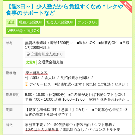
NEW
【週3日～】少人数だから負担すくなめ＊レクや
食事のサポートなど
派遣
職種未経験OK
社会人未経験OK
ブランクOK
WEB登録・面接OK
無資格未経験：時給1500円～ ■週払いOK ■扶養内OK ■日収
給与
1万2000円以上
交通費別途支給あり
交通費全額支給
交通費
東京都足立区
勤務地
竹ノ塚駅
/
舎人駅
/
見沼代親水公園駅
/
…
デイサービス ■勤務地選べます！お気軽にご相談ください！
9:00～18:00（休憩60分） ■ご希望があれば下記シフトもOK！
勤務時間
早番 7:00～16:00 遅番 10:00～19:00 「家族と休みを合わせた
い」 「余裕を持って夕飯の準備がしたい」 「できれば残業はし
たくない」 など、ご希望を教えてくださいね。 ※Wワーク希望
【現在も積極採用中！急募！】2カ月～ ■ご応募から最短2～3
期間
の方へ 今ご覧のお仕事で希望する勤務時間と、もう1つのお仕事
日後の就業も相談可能です！
の勤務時間。 合計で週40時間を超える場合は応募できません。
履歴書不要
/
40～50代活躍中
/
服装自由
/
シフト勤務
/
特徴
10名以上の大量募集
/
電話対応なし
/
パソコンスキル不要