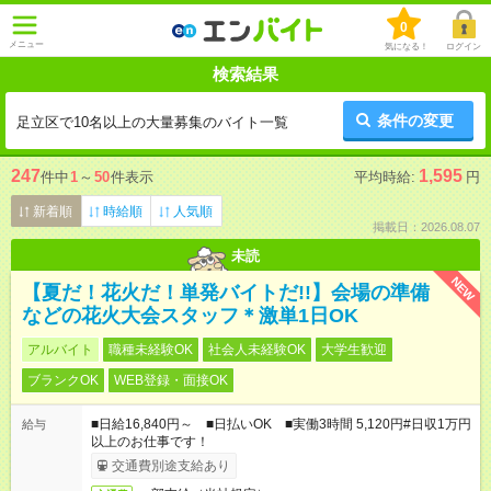
0
メニュー
気になる！
ログイン
検索結果
条件の変更
足立区で10名以上の大量募集のバイト一覧
247
1,595
件中
1
～
50
件表示
平均時給:
円
新着順
時給順
人気順
掲載日：2026.08.07
未読
NEW
【夏だ！花火だ！単発バイトだ!!】会場の準備
などの花火大会スタッフ＊激単1日OK
アルバイト
職種未経験OK
社会人未経験OK
大学生歓迎
ブランクOK
WEB登録・面接OK
■日給16,840円～ ■日払いOK ■実働3時間 5,120円#日収1万円
給与
以上のお仕事です！
交通費別途支給あり