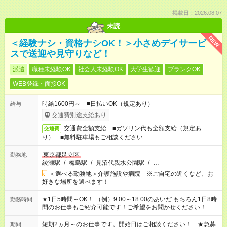
掲載日：2026.08.07
未読
NEW
＜経験ナシ・資格ナシOK！＞小さめデイサービ
スで送迎や見守りなど！
派遣
職種未経験OK
社会人未経験OK
大学生歓迎
ブランクOK
WEB登録・面接OK
時給1600円～ ■日払いOK（規定あり）
給与
交通費別途支給あり
交通費全額支給 ■ガソリン代も全額支給（規定あ
交通費
り） ■無料駐車場もご相談ください
東京都足立区
勤務地
綾瀬駅
/
梅島駅
/
見沼代親水公園駅
/
…
＜選べる勤務地＞介護施設や病院 ※ご自宅の近くなど、お
好きな場所を選べます！
★1日5時間～OK！ （例）9:00～18:00のあいだ もちろん1日8時
勤務時間
間のお仕事もご紹介可能です！ご希望をお聞かせください！ ★
家庭の都合でお休みが必要な場合も遠慮なくご相談ください。
※週最低15時間以上の勤務が必要です
短期2ヵ月～のお仕事です。開始日はご相談ください！ ★急募
期間