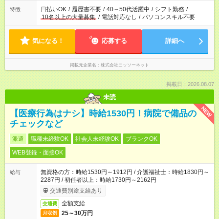
日払いOK
/
履歴書不要
/
40～50代活躍中
/
シフト勤務
/
特徴
10名以上の大量募集
/
電話対応なし
/
パソコンスキル不要
気になる！
応募する
詳細へ
掲載元企業名
株式会社ニッソーネット
掲載日：2026.08.07
未読
NEW
【医療行為はナシ】時給1530円！病院で備品の
チェックなど
派遣
職種未経験OK
社会人未経験OK
ブランクOK
WEB登録・面接OK
無資格の方：時給1530円～1912円 / 介護福祉士：時給1830円～
給与
2287円 / 初任者以上：時給1730円～2162円
交通費別途支給あり
全額支給
交通費
25～30万円
月収例