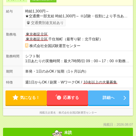
時給1,300円～
給与
★交通費一部支給 時給1,300円～ ※試験・役割により手当あり ※
勤務回数により昇給あり 【即給（前払い）オプションあり！】
交通費別途支給あり
希望される場合、勤務から1週間ほどで給与の一部を受け取れま
す。 ※手数料418円がかかります。 【過去試験日の収入例】 ・
東京都足立区
勤務地
河合塾模擬試験 8:30～17:30（休憩1時間） 時給1,300円×8時間
東京都足立区
千住旭町（最寄り駅：北千住駅）
＝日収10,400円＋交通費 ※当日の役割により時給＋100円の場
合あり ・国家試験 7:00～13:30（休憩なし） 時給1,300円（役
株式会社全国試験運営センター
割手当＋100円）×6時間＝日収8,400円＋交通費 【試用期間】試
用期間なし
シフト制
勤務時間
1日あたりの実働時間：最大7時間/日 09：00～17：00 ※勤務時
間は 試験により異なります。
単発・1日のみOK / 短期（1ヶ月以内）
期間
週1日からOK / 副業・WワークOK /
10名以上の大量募集
特徴
気になる！
応募する
詳細へ
掲載元企業名
株式会社全国試験運営センター
掲載日：2026.08.07
未読