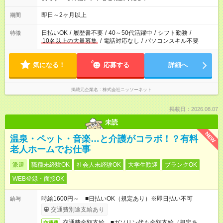
即日～2ヶ月以上
期間
日払いOK
/
履歴書不要
/
40～50代活躍中
/
シフト勤務
/
特徴
10名以上の大量募集
/
電話対応なし
/
パソコンスキル不要
気になる！
応募する
詳細へ
掲載元企業名
株式会社ニッソーネット
掲載日：2026.08.07
未読
NEW
温泉・ペット・音楽…と介護がコラボ！？有料
老人ホームでお仕事
派遣
職種未経験OK
社会人未経験OK
大学生歓迎
ブランクOK
WEB登録・面接OK
時給1600円～ ■日払いOK（規定あり）※即日払い不可
給与
交通費別途支給あり
交通費全額支給 ■ガソリン代も全額支給（規定あ
交通費