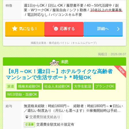
週1日からOK
/
日払いOK
/
履歴書不要
/
40～50代活躍中
/
副
特徴
業・WワークOK
/
服装自由
/
シフト勤務
/
10名以上の大量募集
/
電話対応なし
/
パソコンスキル不要
気になる！
応募する
詳細へ
掲載元企業名
株式会社バイトレ（キャムコムグループ）
掲載日：2026.08.07
未読
NEW
【8月～OK！週2日～】ホテルライクな高齢者
マンションで生活サポート＊時短OK
派遣
職種未経験OK
社会人未経験OK
大学生歓迎
ブランクOK
WEB登録・面接OK
無資格未経験：時給1600円～ 経験者：時給1800円～★日払い
給与
／週払い制度あり（月払いも選べます）※稼働開始時は手続き完
了次第のお支払いとなります。
交通費別途支給あり
交通費全額支給※規定有
交通費