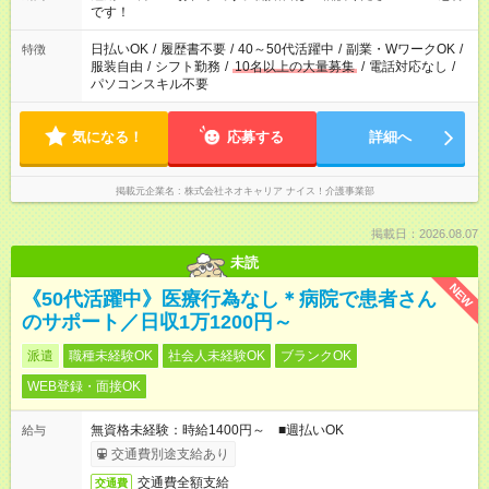
です！
日払いOK
/
履歴書不要
/
40～50代活躍中
/
副業・WワークOK
/
特徴
服装自由
/
シフト勤務
/
10名以上の大量募集
/
電話対応なし
/
パソコンスキル不要
気になる！
応募する
詳細へ
掲載元企業名
株式会社ネオキャリア ナイス！介護事業部
掲載日：2026.08.07
未読
NEW
《50代活躍中》医療行為なし＊病院で患者さん
のサポート／日収1万1200円～
派遣
職種未経験OK
社会人未経験OK
ブランクOK
WEB登録・面接OK
無資格未経験：時給1400円～ ■週払いOK
給与
交通費別途支給あり
交通費全額支給
交通費