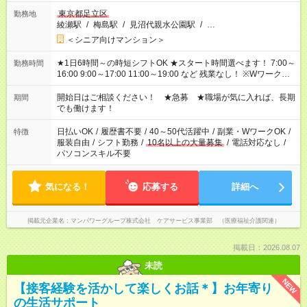
東京都足立区
勤務地
綾瀬駅
/
梅島駅
/
見沼代親水公園駅
/
…
＜シニア向けマンション＞
★1日6時間～の時短シフトOK ★スタート時間選べます！ 7:00～
勤務時間
16:00 9:00～17:00 11:00～19:00 など 残業なし！ ※Wワークの
場合、他のお仕事と合わせ週40時間超の就業はご案内できませ
ん ※法令に基づき、週20時間以上勤務は社会保険への加入対象
開始日はご相談ください！ ★急募 ★職場が気に入れば、長期
期間
となります ※労働者派遣法（日雇い派遣の原則禁止）により、
でも働けます！
短時間・短期間の就業はご案内が難しい場合があります
日払いOK
/
履歴書不要
/
40～50代活躍中
/
副業・WワークOK
/
特徴
服装自由
/
シフト勤務
/
10名以上の大量募集
/
電話対応なし
/
パソコンスキル不要
気になる！
応募する
詳細へ
掲載元企業名
マンパワーグループ株式会社 ケアサービス事業部 （医療福祉介護関連）
掲載日：2026.08.07
未読
NEW
【接客経験を活かして楽しくお話＊】お年寄り
の生活サポート