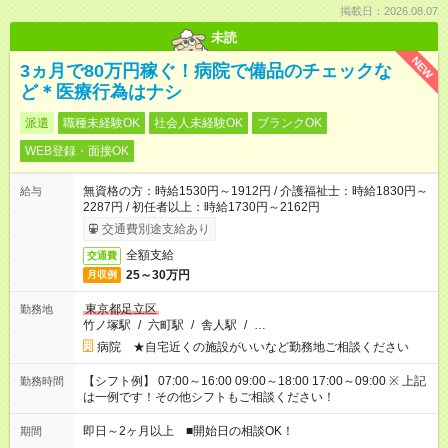
掲載日：2026.08.07
未読
NEW
3ヵ月で80万円稼ぐ！病院で備品のチェックな
ど＊医療行為はナシ
派遣
職種未経験OK
社会人未経験OK
ブランクOK
WEB登録・面接OK
無資格の方：時給1530円～1912円 / 介護福祉士：時給1830円～
給与
2287円 / 初任者以上：時給1730円～2162円
交通費別途支給あり
全額支給
交通費
25～30万円
月収例
東京都足立区
勤務地
竹ノ塚駅
/
六町駅
/
舎人駅
/
…
病院 ★自宅近くの施設がいいなど勤務地ご相談ください
【シフト例】 07:00～16:00 09:00～18:00 17:00～09:00 ※ 上記
勤務時間
は一例です！その他シフトもご相談ください！
即日～2ヶ月以上 ■開始日の相談OK！
期間