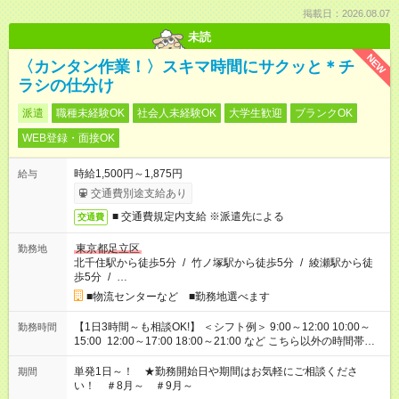
掲載日：2026.08.07
未読
NEW
〈カンタン作業！〉スキマ時間にサクッと＊チ
ラシの仕分け
派遣
職種未経験OK
社会人未経験OK
大学生歓迎
ブランクOK
WEB登録・面接OK
時給1,500円～1,875円
給与
交通費別途支給あり
■ 交通費規定内支給 ※派遣先による
交通費
東京都足立区
勤務地
北千住駅から徒歩5分
/
竹ノ塚駅から徒歩5分
/
綾瀬駅から徒
歩5分
/
…
■物流センターなど ■勤務地選べます
【1日3時間～も相談OK!】 ＜シフト例＞ 9:00～12:00 10:00～
勤務時間
15:00 12:00～17:00 18:00～21:00 など こちら以外の時間帯も
お気軽にご相談ください！
単発1日～！ ★勤務開始日や期間はお気軽にご相談くださ
期間
い！ ＃8月～ ＃9月～