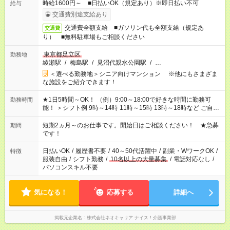
時給1600円～ ■日払いOK（規定あり）※即日払い不可
給与
交通費別途支給あり
交通費全額支給 ■ガソリン代も全額支給（規定あ
交通費
り） ■無料駐車場もご相談ください
東京都足立区
勤務地
綾瀬駅
/
梅島駅
/
見沼代親水公園駅
/
…
＜選べる勤務地＞シニア向けマンション ※他にもさまざま
な施設をご紹介できます！
★1日5時間～OK！ （例）9:00～18:00で好きな時間に勤務可
勤務時間
能！ ＞シフト例 9時～14時 11時～15時 13時～18時など ご自身
のご都合に合わせて勤務時間をご相談ください！ ★家庭の都合
でお休みや時間の調整が必要な場合も遠慮なくご相談くださ
短期2ヵ月～のお仕事です。開始日はご相談ください！ ★急募
期間
い。
です！
日払いOK
/
履歴書不要
/
40～50代活躍中
/
副業・WワークOK
/
特徴
服装自由
/
シフト勤務
/
10名以上の大量募集
/
電話対応なし
/
パソコンスキル不要
気になる！
応募する
詳細へ
掲載元企業名
株式会社ネオキャリア ナイス！介護事業部