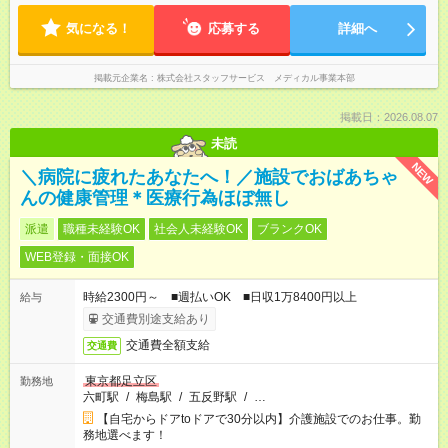
気になる！
応募する
詳細へ
掲載元企業名
株式会社スタッフサービス メディカル事業本部
掲載日：2026.08.07
未読
NEW
＼病院に疲れたあなたへ！／施設でおばあちゃ
んの健康管理＊医療行為ほぼ無し
派遣
職種未経験OK
社会人未経験OK
ブランクOK
WEB登録・面接OK
時給2300円～ ■週払いOK ■日収1万8400円以上
給与
交通費別途支給あり
交通費全額支給
交通費
東京都足立区
勤務地
六町駅
/
梅島駅
/
五反野駅
/
…
【自宅からドアtoドアで30分以内】介護施設でのお仕事。勤
務地選べます！