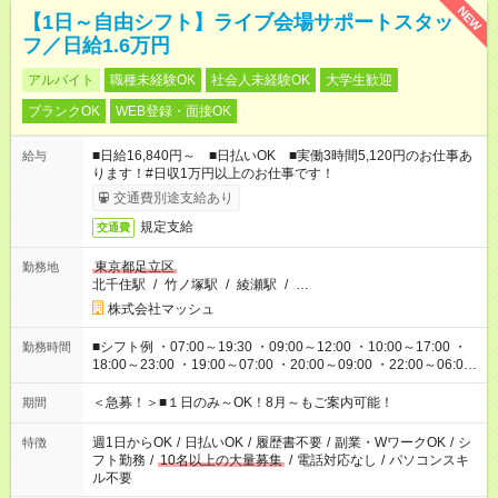
NEW
【1日～自由シフト】ライブ会場サポートスタッ
フ／日給1.6万円
アルバイト
職種未経験OK
社会人未経験OK
大学生歓迎
ブランクOK
WEB登録・面接OK
■日給16,840円～ ■日払いOK ■実働3時間5,120円のお仕事あ
給与
ります！#日収1万円以上のお仕事です！
交通費別途支給あり
規定支給
交通費
東京都足立区
勤務地
北千住駅
/
竹ノ塚駅
/
綾瀬駅
/
…
株式会社マッシュ
■シフト例 ・07:00～19:30 ・09:00～12:00 ・10:00～17:00 ・
勤務時間
18:00～23:00 ・19:00～07:00 ・20:00～09:00 ・22:00～06:00
etc ★最短で3時間で5,120円のお仕事から 15時間で2万円近く稼
げるお仕事も！ ご希望のお時間に合わせてご紹介！ ※シフトは
＜急募！＞■１日のみ～OK！8月～もご案内可能！
期間
現場によって異なります。 ※勿論、休憩時間はあるのでご安心
ください！
週1日からOK
/
日払いOK
/
履歴書不要
/
副業・WワークOK
/
シ
特徴
フト勤務
/
10名以上の大量募集
/
電話対応なし
/
パソコンスキ
ル不要