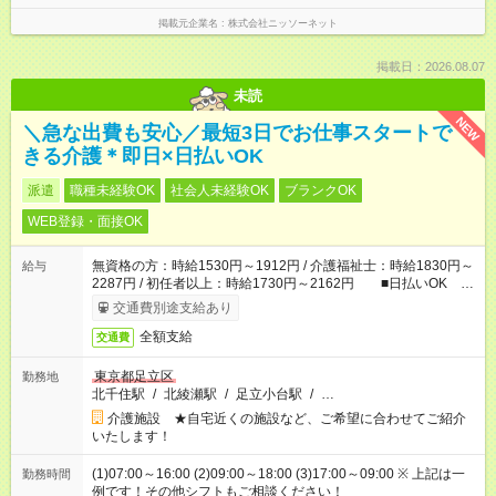
掲載元企業名
株式会社ニッソーネット
掲載日：2026.08.07
未読
NEW
＼急な出費も安心／最短3日でお仕事スタートで
きる介護＊即日×日払いOK
派遣
職種未経験OK
社会人未経験OK
ブランクOK
WEB登録・面接OK
無資格の方：時給1530円～1912円 / 介護福祉士：時給1830円～
給与
2287円 / 初任者以上：時給1730円～2162円 ■日払いOK ■
日収例：1万2240円（時給1530円×8h）
交通費別途支給あり
全額支給
交通費
東京都足立区
勤務地
北千住駅
/
北綾瀬駅
/
足立小台駅
/
…
介護施設 ★自宅近くの施設など、ご希望に合わせてご紹介
いたします！
(1)07:00～16:00 (2)09:00～18:00 (3)17:00～09:00 ※ 上記は一
勤務時間
例です！その他シフトもご相談ください！