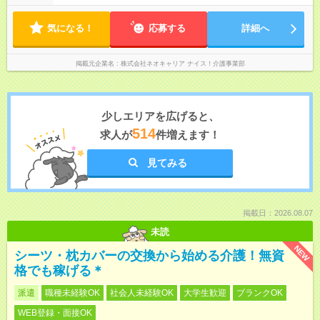
気になる！
応募する
詳細へ
掲載元企業名
株式会社ネオキャリア ナイス！介護事業部
少しエリアを広げると、
514
求人が
件増えます！
見てみる
掲載日：2026.08.07
未読
NEW
シーツ・枕カバーの交換から始める介護！無資
格でも稼げる＊
派遣
職種未経験OK
社会人未経験OK
大学生歓迎
ブランクOK
WEB登録・面接OK