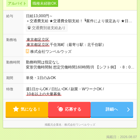
アルバイト
職種未経験OK
日給13,000円～
給与
＋交通費支給 ★交通費全額支給！ ┗案件により規定あり ★日払
いOK！（規定あり） ┗働いたその日に現金GET♪ お仕事後はコ
交通費別途支給あり
ンビニATMから 日払い分を引き落とせます！ 【試用期間】試
用期間なし
東京都足立区
勤務地
東京都足立区
千住旭町（最寄り駅：北千住駅）
株式会社ワンベルウッズ
勤務時間は指定なし
勤務時間
変形労働時間制 想定労働時間160時間/月 【シフト例】 ・8：00
～21：00
単発・1日のみOK
期間
週1日からOK / 日払いOK / 副業・WワークOK /
特徴
10名以上の大量募集
気になる！
応募する
詳細へ
掲載元企業名
株式会社ワンベルウッズ
掲載日：2026.08.07