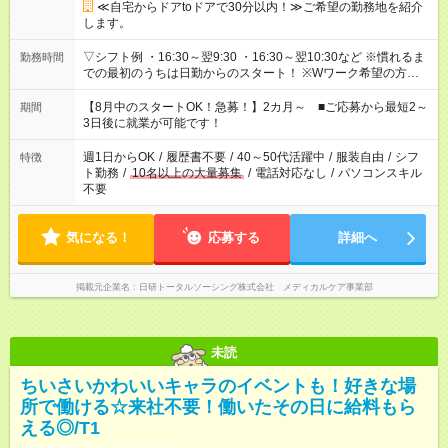
≪自宅からドアtoドアで30分以内！≫ご希望の勤務地を紹介
します。
▽シフト例 ・16:30～翌9:30 ・16:30～翌10:30など ※慣れるま
勤務時間
での最初のうちは日勤からのスタート！ ※Wワーク希望の方へ
今ご覧のお仕事で希望する勤務時間と、もう1つのお仕事の勤務
時間。 合計で週40時間を超える場合は応募できません。
【8月中のスタートOK！急募！】2カ月～ ■ご応募から最短2～
期間
3日後に就業が可能です！
週1日からOK
/
履歴書不要
/
40～50代活躍中
/
服装自由
/
シフ
特徴
ト勤務
/
10名以上の大量募集
/
電話対応なし
/
パソコンスキル
不要
気になる！
応募する
詳細へ
掲載元企業名
日研トータルソーシング株式会社 メディカルケア事業部
未読
ちいさいかわいいキャラのイベントも！好きな場
所で働ける☆来社不要！働いたその日に給料もら
える◎/T1