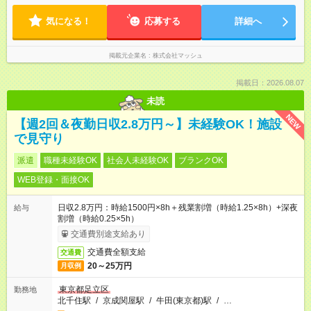
気になる！
応募する
詳細へ
掲載元企業名
株式会社マッシュ
掲載日：2026.08.07
未読
NEW
【週2回＆夜勤日収2.8万円～】未経験OK！施設
で見守り
派遣
職種未経験OK
社会人未経験OK
ブランクOK
WEB登録・面接OK
日収2.8万円：時給1500円×8h＋残業割増（時給1.25×8h）+深夜
給与
割増（時給0.25×5h）
交通費別途支給あり
交通費全額支給
交通費
20～25万円
月収例
東京都足立区
勤務地
北千住駅
/
京成関屋駅
/
牛田(東京都)駅
/
…