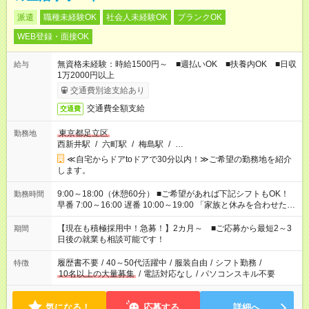
派遣
職種未経験OK
社会人未経験OK
ブランクOK
WEB登録・面接OK
無資格未経験：時給1500円～ ■週払いOK ■扶養内OK ■日収
給与
1万2000円以上
交通費別途支給あり
交通費全額支給
交通費
東京都足立区
勤務地
西新井駅
/
六町駅
/
梅島駅
/
…
≪自宅からドアtoドアで30分以内！≫ご希望の勤務地を紹介
します。
9:00～18:00（休憩60分） ■ご希望があれば下記シフトもOK！
勤務時間
早番 7:00～16:00 遅番 10:00～19:00 「家族と休みを合わせた
い」 「余裕を持って夕飯の準備がしたい」 「できれば残業はし
たくない」 など、ご希望を教えてくださいね。 ※Wワーク希望
【現在も積極採用中！急募！】2カ月～ ■ご応募から最短2～3
期間
の方へ 今ご覧のお仕事で希望する勤務時間と、もう1つのお仕事
日後の就業も相談可能です！
の勤務時間。 合計で週40時間を超える場合は応募できません。
履歴書不要
/
40～50代活躍中
/
服装自由
/
シフト勤務
/
特徴
10名以上の大量募集
/
電話対応なし
/
パソコンスキル不要
気になる！
応募する
詳細へ