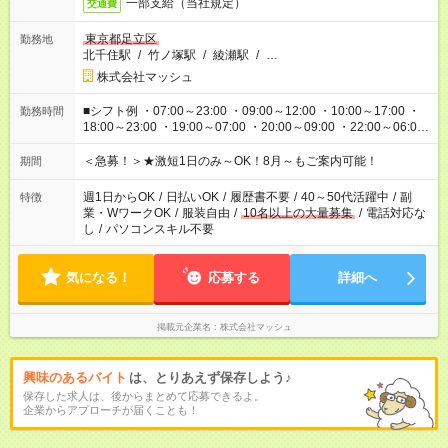
一部支給（当社規定）
交通費
東京都足立区
勤務地
北千住駅
/
竹ノ塚駅
/
綾瀬駅
/
…
株式会社マッシュ
■シフト例 ・07:00～23:00 ・09:00～12:00 ・10:00～17:00 ・
勤務時間
18:00～23:00 ・19:00～07:00 ・20:00～09:00 ・22:00～06:00
etc ★最短3時間で5,120円のお仕事から／15時間で2万円近く稼
げるお仕事も！ ご希望のお時間に合わせてご紹介！ ※シフトは
＜急募！＞★激短1日のみ～OK！8月～もご案内可能！
期間
現場によって異なります。 ※勿論、休憩時間はあるのでご安心
ください！
週1日からOK
/
日払いOK
/
履歴書不要
/
40～50代活躍中
/
副
特徴
業・WワークOK
/
服装自由
/
10名以上の大量募集
/
電話対応な
し
/
パソコンスキル不要
気になる！
応募する
詳細へ
掲載元企業名
株式会社マッシュ
興味のあるバイト
は、とりあえず保存しよう♪
保存した求人は、後からまとめて応募できるよ。
企業からアプローチが届くことも！