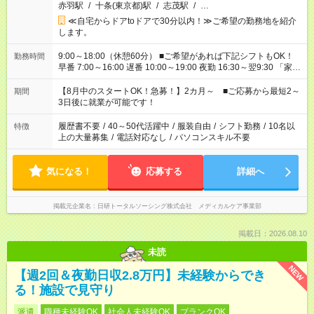
赤羽駅
/
十条(東京都)駅
/
志茂駅
/
…
≪自宅からドアtoドアで30分以内！≫ご希望の勤務地を紹介
します。
9:00～18:00（休憩60分） ■ご希望があれば下記シフトもOK！
勤務時間
早番 7:00～16:00 遅番 10:00～19:00 夜勤 16:30～翌9:30 「家族
と休みを合わせたい」 「余裕を持って夕飯の準備がしたい」
「できれば残業はしたくない」 など、ご希望を教えてください
【8月中のスタートOK！急募！】2カ月～ ■ご応募から最短2～
期間
ね。 ※Wワーク希望の方へ 今ご覧のお仕事で希望する勤務時間
3日後に就業が可能です！
と、もう1つのお仕事の勤務時間。 合計で週40時間を超える場
合は応募できません。
履歴書不要
/
40～50代活躍中
/
服装自由
/
シフト勤務
/
10名以
特徴
上の大量募集
/
電話対応なし
/
パソコンスキル不要
気になる！
応募する
詳細へ
掲載元企業名
日研トータルソーシング株式会社 メディカルケア事業部
掲載日：2026.08.10
未読
NEW
【週2回＆夜勤日収2.8万円】未経験からでき
る！施設で見守り
派遣
職種未経験OK
社会人未経験OK
ブランクOK