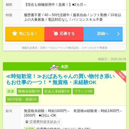
望する勤務時間と、もう1つのお仕事の勤務時間の合計が 週40
【現在も積極採用中！急募！】■2カ月～
期間
時間を超えなければOKです。
履歴書不要
/
40～50代活躍中
/
服装自由
/
シフト勤務
/
10名以
特徴
上の大量募集
/
電話対応なし
/
パソコンスキル不要
気になる！
応募する
詳細へ
掲載元企業名
日研トータルソーシング株式会社 メディカルケア事業部
掲載日：2026.08.08
未読
NEW
≪時短歓迎！≫おばあちゃんの買い物付き添い
もお仕事の一つ！＊無資格・未経験OK
派遣
職種未経験OK
社会人未経験OK
ブランクOK
WEB登録・面接OK
無資格未経験：時給1600円～ 有資格or経験者：時給1800円～
給与
1850円 ■日払いOK
交通費別途支給あり