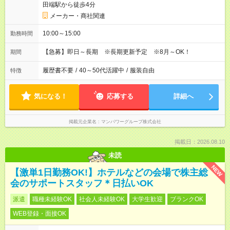
田端駅から徒歩4分
メーカー・商社関連
10:00～15:00
勤務時間
【急募】即日～長期 ※長期更新予定 ※8月～OK！
期間
履歴書不要
/
40～50代活躍中
/
服装自由
特徴
気になる！
応募する
詳細へ
掲載元企業名
マンパワーグループ株式会社
掲載日：2026.08.10
未読
NEW
【激単1日勤務OK!】ホテルなどの会場で株主総
会のサポートスタッフ＊日払いOK
派遣
職種未経験OK
社会人未経験OK
大学生歓迎
ブランクOK
WEB登録・面接OK