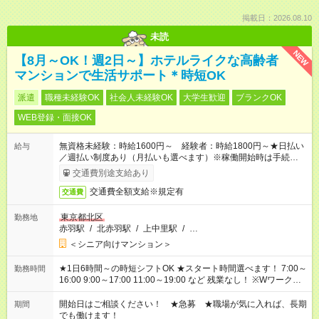
掲載日：2026.08.10
未読
NEW
【8月～OK！週2日～】ホテルライクな高齢者
マンションで生活サポート＊時短OK
派遣
職種未経験OK
社会人未経験OK
大学生歓迎
ブランクOK
WEB登録・面接OK
無資格未経験：時給1600円～ 経験者：時給1800円～★日払い
給与
／週払い制度あり（月払いも選べます）※稼働開始時は手続き完
了次第のお支払いとなります。
交通費別途支給あり
交通費全額支給※規定有
交通費
東京都北区
勤務地
赤羽駅
/
北赤羽駅
/
上中里駅
/
…
＜シニア向けマンション＞
★1日6時間～の時短シフトOK ★スタート時間選べます！ 7:00～
勤務時間
16:00 9:00～17:00 11:00～19:00 など 残業なし！ ※Wワークの
場合、他のお仕事と合わせ週40時間超の就業はご案内できませ
ん ※法令に基づき、週20時間以上勤務は社会保険への加入対象
開始日はご相談ください！ ★急募 ★職場が気に入れば、長期
期間
となります ※労働者派遣法（日雇い派遣の原則禁止）により、
でも働けます！