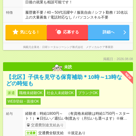
の方へ 今ご覧のお仕事で希望する勤務時間と、もう1つのお仕事
日後の就業も相談可能です！
の勤務時間。 合計で週40時間を超える場合は応募できません。
履歴書不要
/
40～50代活躍中
/
服装自由
/
シフト勤務
/
10名以
特徴
上の大量募集
/
電話対応なし
/
パソコンスキル不要
気になる！
応募する
詳細へ
掲載元企業名
日研トータルソーシング株式会社 メディカルケア事業部
掲載日：2026.08.08
未読
NEW
【北区】子供を見守る保育補助＊10時～13時な
どの時短も
派遣
職種未経験OK
社会人未経験OK
ブランクOK
WEB登録・面接OK
経験者：時給1800円～ （有資格未経験は時給1750円～スター
給与
ト！）★日払い／週払い制度あり（月払いも選べます）※稼働開
始時は手続き完了次第のお支払いとなります★フルタイムできる
交通費別途支給あり
方は100円アップ！
交通費全額支給 ※規定あり
交通費