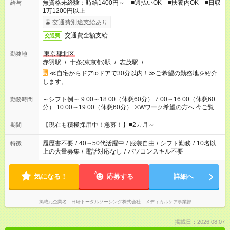
無資格未経験：時給1400円～ ■週払いOK ■扶養内OK ■日収
給与
1万1200円以上
交通費別途支給あり
交通費全額支給
交通費
東京都北区
勤務地
赤羽駅
/
十条(東京都)駅
/
志茂駅
/
…
≪自宅からドアtoドアで30分以内！≫ご希望の勤務地を紹介
します。
～シフト例～ 9:00～18:00（休憩60分） 7:00～16:00（休憩60
勤務時間
分） 10:00～19:00（休憩60分） ※Wワーク希望の方へ 今ご覧の
お仕事で希望する勤務時間と、もう1つのお仕事の勤務時間の合
計が 週40時間を超えなければOKです。
【現在も積極採用中！急募！】■2カ月～
期間
履歴書不要
/
40～50代活躍中
/
服装自由
/
シフト勤務
/
10名以
特徴
上の大量募集
/
電話対応なし
/
パソコンスキル不要
気になる！
応募する
詳細へ
掲載元企業名
日研トータルソーシング株式会社 メディカルケア事業部
掲載日：2026.08.07