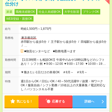
仕分け
派遣
職種未経験OK
社会人未経験OK
大学生歓迎
ブランクOK
WEB登録・面接OK
時給1,500円～1,875円
給与
東京都北区
勤務地
赤羽駅から徒歩5分
/
王子駅から徒歩5分
/
田端駅から徒歩5分
/
…
■物流センターなど ■勤務地選べます
【1日3時間～も相談OK!】午前中のみや18時以降などのシフト
勤務時間
あり！ シフト例 ▼9:00～12:00 ▼9:00～17:00 ▼10:00～19:00
▼18:00～21:00
▼働きたい1日だけの単発OK ＃8月～ ＃9月～
期間
週1日からOK
/
日払いOK
/
40～50代活躍中
/
副業・Wワーク
特徴
OK
/
服装自由
/
シフト勤務
/
10名以上の大量募集
/
電話対応な
し
/
パソコンスキル不要
気になる！
応募する
詳細へ