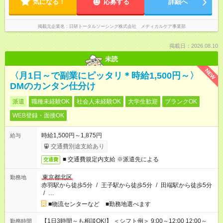
気になる！
応募する
詳細へ
掲載元企業名
日研トータルソーシング株式会社 メディカルケア事業部
掲載日：2026.08.10
未読
NEW
〈月1日～で副業にピッタリ＊時給1,500円～〉
DMのカンタン仕分け
派遣
職種未経験OK
社会人未経験OK
大学生歓迎
ブランクOK
WEB登録・面接OK
時給1,500円～1,875円
給与
交通費別途支給あり
■ 交通費規定内支給 ※派遣先による
交通費
東京都北区
勤務地
赤羽駅から徒歩5分
/
王子駅から徒歩5分
/
田端駅から徒歩5分
/
…
■物流センターなど ■勤務地選べます
【1日3時間～も相談OK!】 ＜シフト例＞ 9:00～12:00 12:00～
勤務時間