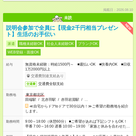
掲載日：2026.08.10
未読
NEW
説明会参加で全員に【現金2千円相当プレゼン
ト】生活のお手伝い
派遣
職種未経験OK
社会人未経験OK
ブランクOK
WEB登録・面接OK
無資格未経験：時給1500円～ ■週払いOK ■扶養内OK ■日収
給与
1万2000円以上
交通費別途支給あり
交通費全額支給
交通費
東京都北区
勤務地
田端駅
/
北赤羽駅
/
赤羽岩淵駅
/
…
≪自宅からドアtoドアで30分以内！≫ご希望の勤務地を紹介
します。
9:00～18:00（休憩60分） ■ご希望があれば下記シフトもOK！
勤務時間
早番 7:00～16:00 遅番 10:00～19:00 「家族と休みを合わせた
い」 「余裕を持って夕飯の準備がしたい」 「できれば残業はし