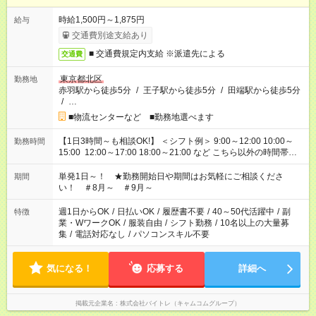
時給1,500円～1,875円
給与
交通費別途支給あり
■ 交通費規定内支給 ※派遣先による
交通費
東京都北区
勤務地
赤羽駅から徒歩5分
/
王子駅から徒歩5分
/
田端駅から徒歩5分
/
…
■物流センターなど ■勤務地選べます
【1日3時間～も相談OK!】 ＜シフト例＞ 9:00～12:00 10:00～
勤務時間
15:00 12:00～17:00 18:00～21:00 など こちら以外の時間帯も
お気軽にご相談ください！
単発1日～！ ★勤務開始日や期間はお気軽にご相談くださ
期間
い！ ＃8月～ ＃9月～
週1日からOK
/
日払いOK
/
履歴書不要
/
40～50代活躍中
/
副
特徴
業・WワークOK
/
服装自由
/
シフト勤務
/
10名以上の大量募
集
/
電話対応なし
/
パソコンスキル不要
気になる！
応募する
詳細へ
掲載元企業名
株式会社バイトレ（キャムコムグループ）