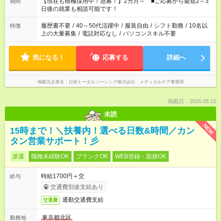
たくない」 など、ご希望を教えてくださいね。 ※Wワーク希望
【現在も積極採用中！急募！】2カ月～ ■ご応募から最短2～3
期間
の方へ 今ご覧のお仕事で希望する勤務時間と、もう1つのお仕事
日後の就業も相談可能です！
の勤務時間。 合計で週40時間を超える場合は応募できません。
履歴書不要
/
40～50代活躍中
/
服装自由
/
シフト勤務
/
10名以
特徴
上の大量募集
/
電話対応なし
/
パソコンスキル不要
気になる！
応募する
詳細へ
掲載元企業名
日研トータルソーシング株式会社 メディカルケア事業部
掲載日：2026.08.10
未読
NEW
15時まで！＼扶養内！選べる日数&時間／カン
タン営業サポート！彡
派遣
職種未経験OK
ブランクOK
WEB登録・面接OK
時給1700円＋交
給与
交通費別途支給あり
通勤交通費支給
交通費
東京都北区
勤務地