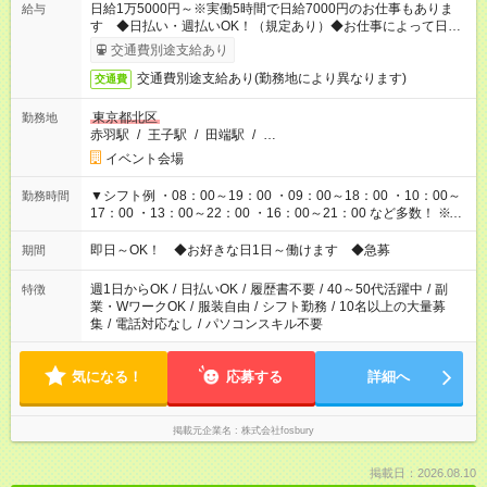
日給1万5000円～※実働5時間で日給7000円のお仕事もありま
給与
す ◆日払い・週払いOK！（規定あり）◆お仕事によって日給も
異なります
交通費別途支給あり
交通費別途支給あり(勤務地により異なります)
交通費
東京都北区
勤務地
赤羽駅
/
王子駅
/
田端駅
/
…
イベント会場
▼シフト例 ・08：00～19：00 ・09：00～18：00 ・10：00～
勤務時間
17：00 ・13：00～22：00 ・16：00～21：00 など多数！ ※お
仕事により勤務時間が異なります
即日～OK！ ◆お好きな日1日～働けます ◆急募
期間
週1日からOK
/
日払いOK
/
履歴書不要
/
40～50代活躍中
/
副
特徴
業・WワークOK
/
服装自由
/
シフト勤務
/
10名以上の大量募
集
/
電話対応なし
/
パソコンスキル不要
気になる！
応募する
詳細へ
掲載元企業名
株式会社fosbury
掲載日：2026.08.10