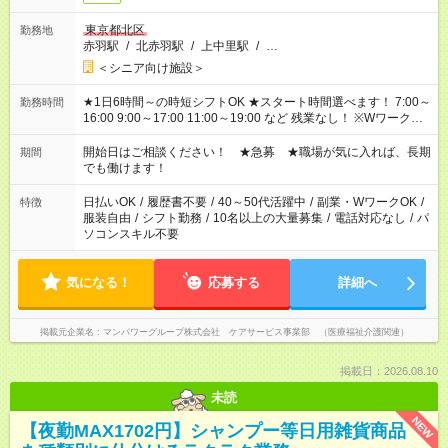
東京都北区
勤務地
赤羽駅
/
北赤羽駅
/
上中里駅
/
…
＜シニア向け施設＞
★1日6時間～の時短シフトOK ★スタート時間選べます！ 7:00～
勤務時間
16:00 9:00～17:00 11:00～19:00 など 残業なし！ ※Wワークの
場合、他のお仕事と合わせ週40時間超の就業はご案内できませ
ん ※法令に基づき、週20時間以上勤務は社会保険への加入対象
開始日はご相談ください！ ★急募 ★職場が気に入れば、長期
期間
となります ※労働者派遣法（日雇い派遣の原則禁止）により、
でも働けます！
短時間・短期間の就業はご案内が難しい場合があります
日払いOK
/
履歴書不要
/
40～50代活躍中
/
副業・WワークOK
/
特徴
服装自由
/
シフト勤務
/
10名以上の大量募集
/
電話対応なし
/
パ
ソコンスキル不要
気になる！
応募する
詳細へ
掲載元企業名
マンパワーグループ株式会社 ケアサービス事業部 （医療福祉介護関連）
掲載日：2026.08.10
未読
NEW
【夜勤MAX1702円】シャンプー等日用雑貨商品