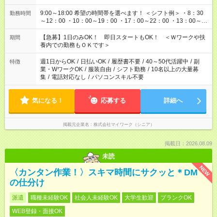
9:00～18:00 希望の時間帯を選べます！ ＜シフト例＞ ・8：30
勤務時間
～12：00 ・10：00～19：00 ・17：00～22：00 ・13：00～
22：00 ・22：00～翌6：00 など
【急募】1日のみOK！ 即日スタートもOK！ ＜Ｗワークや扶
期間
養内での勤務もＯＫです＞
週1日からOK
/
日払いOK
/
履歴書不要
/
40～50代活躍中
/
副
特徴
業・WワークOK
/
服装自由
/
シフト勤務
/
10名以上の大量募
集
/
電話対応なし
/
パソコンスキル不要
気になる！
応募する
詳細へ
掲載元企業名
株式会社マイワーク（シニア）
掲載日：2026.08.09
未読
NEW
〈カンタン作業！〉スキマ時間にサクッと＊DM
の仕分け
派遣
職種未経験OK
社会人未経験OK
大学生歓迎
ブランクOK
WEB登録・面接OK