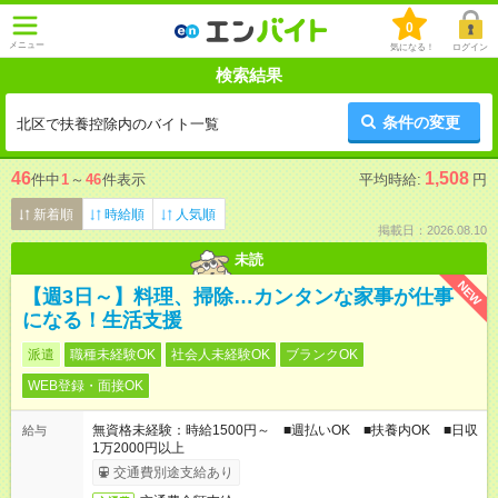
0
メニュー
気になる！
ログイン
検索結果
条件の変更
北区で扶養控除内のバイト一覧
46
1,508
件中
1
～
46
件表示
平均時給:
円
新着順
時給順
人気順
掲載日：2026.08.10
未読
NEW
【週3日～】料理、掃除…カンタンな家事が仕事
になる！生活支援
派遣
職種未経験OK
社会人未経験OK
ブランクOK
WEB登録・面接OK
無資格未経験：時給1500円～ ■週払いOK ■扶養内OK ■日収
給与
1万2000円以上
交通費別途支給あり