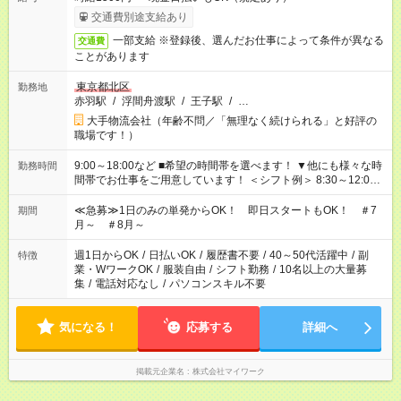
交通費別途支給あり
一部支給 ※登録後、選んだお仕事によって条件が異なる
交通費
ことがあります
東京都北区
勤務地
赤羽駅
/
浮間舟渡駅
/
王子駅
/
…
大手物流会社（年齢不問／「無理なく続けられる」と好評の
職場です！）
9:00～18:00など ■希望の時間帯を選べます！ ▼他にも様々な時
勤務時間
間帯でお仕事をご用意しています！ ＜シフト例＞ 8:30～12:00
17:00～22:00 13:00～22:00 22:00～翌6:00 など
≪急募≫1日のみの単発からOK！ 即日スタートもOK！ ＃7
期間
月～ ＃8月～
週1日からOK
/
日払いOK
/
履歴書不要
/
40～50代活躍中
/
副
特徴
業・WワークOK
/
服装自由
/
シフト勤務
/
10名以上の大量募
集
/
電話対応なし
/
パソコンスキル不要
気になる！
応募する
詳細へ
掲載元企業名
株式会社マイワーク