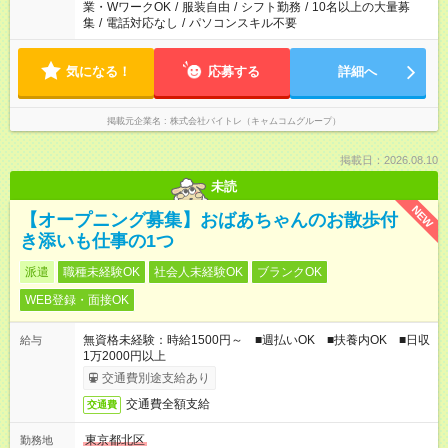
業・WワークOK
/
服装自由
/
シフト勤務
/
10名以上の大量募
集
/
電話対応なし
/
パソコンスキル不要
気になる！
応募する
詳細へ
掲載元企業名
株式会社バイトレ（キャムコムグループ）
掲載日：2026.08.10
未読
NEW
【オープニング募集】おばあちゃんのお散歩付
き添いも仕事の1つ
派遣
職種未経験OK
社会人未経験OK
ブランクOK
WEB登録・面接OK
無資格未経験：時給1500円～ ■週払いOK ■扶養内OK ■日収
給与
1万2000円以上
交通費別途支給あり
交通費全額支給
交通費
東京都北区
勤務地