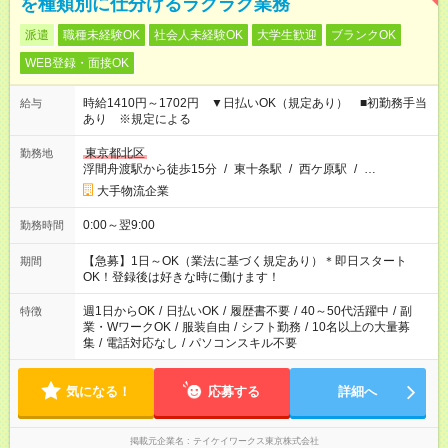
を種類別に仕分けるラクラク業務
派遣
職種未経験OK
社会人未経験OK
大学生歓迎
ブランクOK
WEB登録・面接OK
時給1410円～1702円 ▼日払いOK（規定あり） ■初勤務手当
給与
あり ※規定による
東京都北区
勤務地
浮間舟渡駅から徒歩15分
/
東十条駅
/
西ケ原駅
/
…
大手物流企業
0:00～翌9:00
勤務時間
【急募】1日～OK（業法に基づく規定あり）＊即日スタート
期間
OK！登録後は好きな時に働けます！
週1日からOK
/
日払いOK
/
履歴書不要
/
40～50代活躍中
/
副
特徴
業・WワークOK
/
服装自由
/
シフト勤務
/
10名以上の大量募
集
/
電話対応なし
/
パソコンスキル不要
気になる！
応募する
詳細へ
掲載元企業名
テイケイワークス東京株式会社