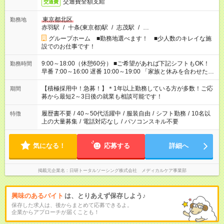
交通費全額支給
交通費
東京都北区
勤務地
赤羽駅
/
十条(東京都)駅
/
志茂駅
/
…
グループホーム ■勤務地選べます！ ■少人数のキレイな施
設でのお仕事です！
9:00～18:00（休憩60分） ■ご希望があれば下記シフトもOK！
勤務時間
早番 7:00～16:00 遅番 10:00～19:00 「家族と休みを合わせた
い」 「余裕を持って夕飯の準備がしたい」 「できれば残業はし
たくない」 など、ご希望を教えてくださいね。 ※Wワーク希望
【積極採用中！急募！】＊1年以上勤務している方が多数！ご応
期間
の方へ 今ご覧のお仕事で希望する勤務時間と、もう1つのお仕事
募から最短2～3日後の就業も相談可能です！
の勤務時間。 合計で週40時間を超える場合は応募できません。
履歴書不要
/
40～50代活躍中
/
服装自由
/
シフト勤務
/
10名以
特徴
上の大量募集
/
電話対応なし
/
パソコンスキル不要
気になる！
応募する
詳細へ
掲載元企業名
日研トータルソーシング株式会社 メディカルケア事業部
興味のあるバイト
は、とりあえず保存しよう♪
保存した求人は、後からまとめて応募できるよ。
企業からアプローチが届くことも！