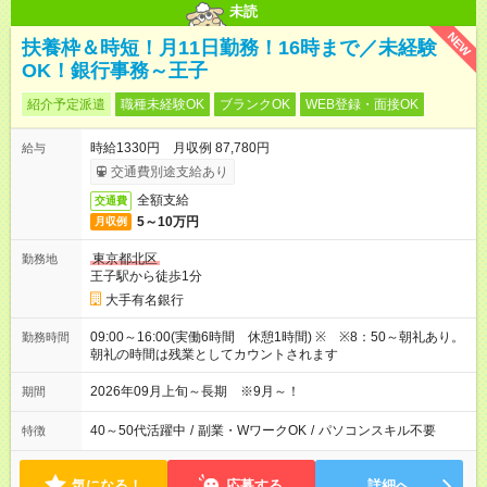
未読
NEW
扶養枠＆時短！月11日勤務！16時まで／未経験
OK！銀行事務～王子
紹介予定派遣
職種未経験OK
ブランクOK
WEB登録・面接OK
時給1330円 月収例 87,780円
給与
交通費別途支給あり
全額支給
交通費
5～10万円
月収例
東京都北区
勤務地
王子駅から徒歩1分
大手有名銀行
09:00～16:00(実働6時間 休憩1時間) ※ ※8：50～朝礼あり。
勤務時間
朝礼の時間は残業としてカウントされます
2026年09月上旬～長期 ※9月～！
期間
40～50代活躍中
/
副業・WワークOK
/
パソコンスキル不要
特徴
気になる！
応募する
詳細へ