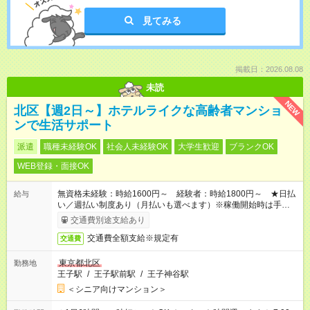
見てみる
掲載日：2026.08.08
未読
NEW
北区【週2日～】ホテルライクな高齢者マンショ
ンで生活サポート
派遣
職種未経験OK
社会人未経験OK
大学生歓迎
ブランクOK
WEB登録・面接OK
無資格未経験：時給1600円～ 経験者：時給1800円～ ★日払
給与
い／週払い制度あり（月払いも選べます）※稼働開始時は手続き
完了次第のお支払いとなります。
交通費別途支給あり
交通費全額支給※規定有
交通費
東京都北区
勤務地
王子駅
/
王子駅前駅
/
王子神谷駅
＜シニア向けマンション＞