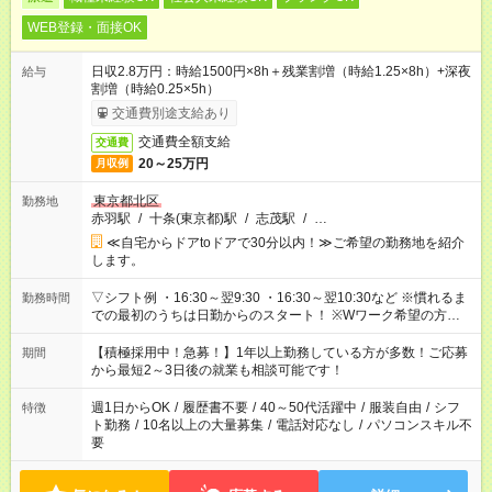
WEB登録・面接OK
日収2.8万円：時給1500円×8h＋残業割増（時給1.25×8h）+深夜
給与
割増（時給0.25×5h）
交通費別途支給あり
交通費全額支給
交通費
20～25万円
月収例
東京都北区
勤務地
赤羽駅
/
十条(東京都)駅
/
志茂駅
/
…
≪自宅からドアtoドアで30分以内！≫ご希望の勤務地を紹介
します。
▽シフト例 ・16:30～翌9:30 ・16:30～翌10:30など ※慣れるま
勤務時間
での最初のうちは日勤からのスタート！ ※Wワーク希望の方へ
今ご覧のお仕事で希望する勤務時間と、もう1つのお仕事の勤務
時間。 合計で週40時間を超える場合は応募できません。
【積極採用中！急募！】1年以上勤務している方が多数！ご応募
期間
から最短2～3日後の就業も相談可能です！
週1日からOK
/
履歴書不要
/
40～50代活躍中
/
服装自由
/
シフ
特徴
ト勤務
/
10名以上の大量募集
/
電話対応なし
/
パソコンスキル不
要