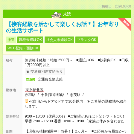
掲載日：2026.08.08
未読
NEW
【接客経験を活かして楽しくお話＊】お年寄り
の生活サポート
派遣
職種未経験OK
社会人未経験OK
ブランクOK
WEB登録・面接OK
無資格未経験：時給1500円～ ■週払いOK ■扶養内OK ■日収
給与
1万2000円以上
交通費別途支給あり
交通費全額支給
交通費
東京都北区
勤務地
赤羽駅
/
十条(東京都)駅
/
志茂駅
/
…
≪自宅からドアtoドアで30分以内！≫ご希望の勤務地を紹介
します。
9:00～18:00（休憩60分） ■ご希望があれば下記シフトもOK！
勤務時間
早番 7:00～16:00 遅番 10:00～19:00 「家族と休みを合わせた
い」 「余裕を持って夕飯の準備がしたい」 「できれば残業はし
たくない」 など、ご希望を教えてくださいね。 ※Wワーク希望
【現在も積極採用中！急募！】2カ月～ ■ご応募から最短2～3
期間