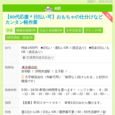
掲載日：2026.08.09
未読
NEW
【60代応援＊日払い可】おもちゃの仕分けなど
カンタン軽作業
派遣
職種未経験OK
社会人未経験OK
大学生歓迎
ブランクOK
WEB登録・面接OK
時給1400円 ■日払い・週払いOK！(規定あり) ■現金日払いも
給与
OK（規定あり）
交通費別途支給あり
東京都北区
勤務地
赤羽駅
/
浮間舟渡駅
/
王子駅
/
…
大手物流会社（年齢不問／「無理なく続けられる」と好評の
職場です）
9:00～18:00 希望の時間帯を選べます！ ＜シフト例＞ ・8：30
勤務時間
～12：00 ・10：00～19：00 ・17：00～22：00 ・13：00～
22：00 ・22：00～翌6：00 など
【急募】即日スタートＯＫ！ 単発1日のみから働けます。
期間
週1日からOK
/
日払いOK
/
履歴書不要
/
40～50代活躍中
/
副
特徴