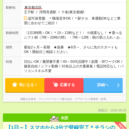
東京都北区
勤務地
王子駅
/
浮間舟渡駅
/
十条(東京都)駅
認可保育園 ＊職場見学OK！＊駅チカ、車通勤OKなどご希
望に合わせてご紹介！
〈1日3時間～OK！＊10～13時など！〉 ※残業なし！ ▼選べる
勤務時間
シフト例（7時～20時の間） ・7時～12時：朝の受け入れ～お昼
の準備 ・10時～13時：園児の見守り～お昼の補助 ・9時～16
時：帰りの会まで！子供の成長を見守る ・15時～20時：夜のお
最短2ヶ月～長期 ★急募 ★8月～、さらに先のスタートも
期間
迎えサポート
OK！開始日ご相談ください。
日払いOK
/
履歴書不要
/
40～50代活躍中
/
副業・WワークOK
/
特徴
服装自由
/
シフト勤務
/
10名以上の大量募集
/
電話対応なし
/
パ
ソコンスキル不要
気になる！
応募する
詳細へ
掲載元企業名
マンパワーグループ株式会社 ケアサービス事業部（保育）
掲載日：2026.08.08
未読
NEW
【1日～】スマホから3分で登録完了＊チラシの