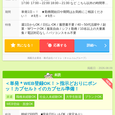
17:00 17:00～22:00 18:00～21:00 など こちら以外の時間帯も
お気軽にご相談ください！
単発1日～！ ★勤務開始日や期間はお気軽にご相談くださ
期間
い！ ＃8月～ ＃9月～
週1日からOK
/
日払いOK
/
履歴書不要
/
40～50代活躍中
/
副
特徴
業・WワークOK
/
服装自由
/
シフト勤務
/
10名以上の大量募
集
/
電話対応なし
/
パソコンスキル不要
気になる！
応募する
詳細へ
掲載元企業名
株式会社バイトレ（キャムコムグループ）
掲載日：2026.08.09
未読
NEW
＜単発＊WEB登録OK！＞指示どおりにポン
ッ！カプセルトイのカプセル準備！
派遣
職種未経験OK
社会人未経験OK
大学生歓迎
ブランクOK
WEB登録・面接OK
時給1500円 ■現金日払いもOK（規定あり）
給与