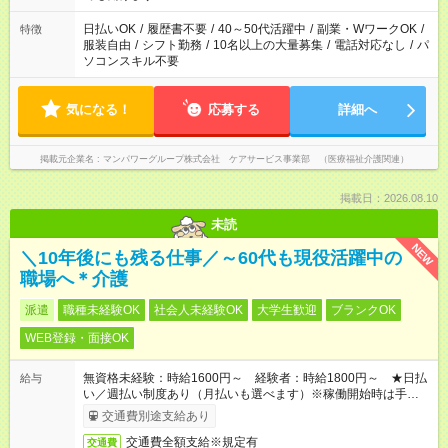
短時間・短期間の就業はご案内が難しい場合があります
日払いOK
/
履歴書不要
/
40～50代活躍中
/
副業・WワークOK
/
特徴
服装自由
/
シフト勤務
/
10名以上の大量募集
/
電話対応なし
/
パ
ソコンスキル不要
気になる！
応募する
詳細へ
掲載元企業名
マンパワーグループ株式会社 ケアサービス事業部 （医療福祉介護関連）
掲載日：2026.08.10
未読
NEW
＼10年後にも残る仕事／～60代も現役活躍中の
職場へ＊介護
派遣
職種未経験OK
社会人未経験OK
大学生歓迎
ブランクOK
WEB登録・面接OK
無資格未経験：時給1600円～ 経験者：時給1800円～ ★日払
給与
い／週払い制度あり（月払いも選べます）※稼働開始時は手続き
完了次第のお支払いとなります。
交通費別途支給あり
交通費全額支給※規定有
交通費