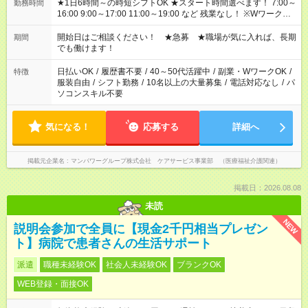
★1日6時間～の時短シフトOK ★スタート時間選べます！ 7:00～
勤務時間
16:00 9:00～17:00 11:00～19:00 など 残業なし！ ※Wワークの
場合、他のお仕事と合わせ週40時間超の就業はご案内できませ
ん ※法令に基づき、週20時間以上勤務は社会保険への加入対象
開始日はご相談ください！ ★急募 ★職場が気に入れば、長期
期間
となります ※労働者派遣法（日雇い派遣の原則禁止）により、
でも働けます！
短時間・短期間の就業はご案内が難しい場合があります
日払いOK
/
履歴書不要
/
40～50代活躍中
/
副業・WワークOK
/
特徴
服装自由
/
シフト勤務
/
10名以上の大量募集
/
電話対応なし
/
パ
ソコンスキル不要
気になる！
応募する
詳細へ
掲載元企業名
マンパワーグループ株式会社 ケアサービス事業部 （医療福祉介護関連）
掲載日：2026.08.08
未読
NEW
説明会参加で全員に【現金2千円相当プレゼン
ト】病院で患者さんの生活サポート
派遣
職種未経験OK
社会人未経験OK
ブランクOK
WEB登録・面接OK