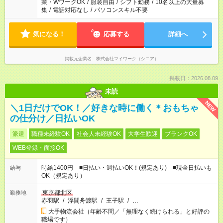
業・WワークOK
/
服装自由
/
シフト勤務
/
10名以上の大量募
集
/
電話対応なし
/
パソコンスキル不要
気になる！
応募する
詳細へ
掲載元企業名
株式会社マイワーク（シニア）
掲載日：2026.08.09
未読
NEW
＼1日だけでOK！／好きな時に働く＊おもちゃ
の仕分け／日払いOK
派遣
職種未経験OK
社会人未経験OK
大学生歓迎
ブランクOK
WEB登録・面接OK
時給1400円 ■日払い・週払いOK！(規定あり) ■現金日払いも
給与
OK（規定あり）
東京都北区
勤務地
赤羽駅
/
浮間舟渡駅
/
王子駅
/
…
大手物流会社（年齢不問／「無理なく続けられる」と好評の
職場です）