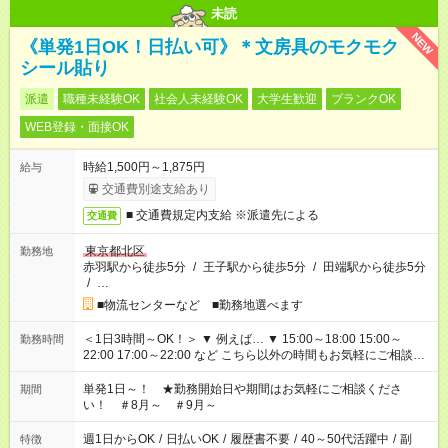
未読
NEW
《単発1日OK！日払い可》＊文房具のモクモク
シール貼り
派遣
職種未経験OK
社会人未経験OK
大学生歓迎
ブランクOK
WEB登録・面接OK
時給1,500円～1,875円
給与
交通費別途支給あり
■ 交通費規定内支給 ※派遣先による
交通費
東京都北区
勤務地
赤羽駅から徒歩5分
/
王子駅から徒歩5分
/
田端駅から徒歩5分
/
…
■物流センターなど ■勤務地選べます
＜1日3時間～OK！＞ ▼ 例えば… ▼ 15:00～18:00 15:00～
勤務時間
22:00 17:00～22:00 など こちら以外の時間もお気軽にご相談く
ださい！
単発1日～！ ★勤務開始日や期間はお気軽にご相談くださ
期間
い！ ＃8月～ ＃9月～
週1日からOK
/
日払いOK
/
履歴書不要
/
40～50代活躍中
/
副
特徴