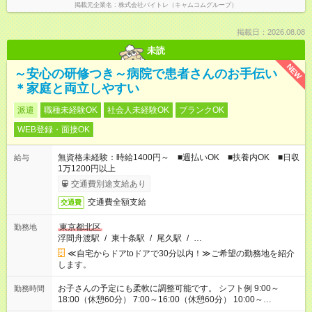
掲載元企業名
株式会社バイトレ（キャムコムグループ）
掲載日：2026.08.08
未読
NEW
～安心の研修つき～病院で患者さんのお手伝い
＊家庭と両立しやすい
派遣
職種未経験OK
社会人未経験OK
ブランクOK
WEB登録・面接OK
無資格未経験：時給1400円～ ■週払いOK ■扶養内OK ■日収
給与
1万1200円以上
交通費別途支給あり
交通費全額支給
交通費
東京都北区
勤務地
浮間舟渡駅
/
東十条駅
/
尾久駅
/
…
≪自宅からドアtoドアで30分以内！≫ご希望の勤務地を紹介
します。
お子さんの予定にも柔軟に調整可能です。 シフト例 9:00～
勤務時間
18:00（休憩60分） 7:00～16:00（休憩60分） 10:00～
19:00（休憩60分） ※Wワーク希望の方へ 今ご覧のお仕事で希