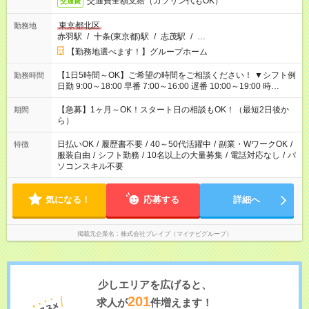
交通費全額支給（ガソリン代もOK）
交通費
東京都北区
勤務地
赤羽駅
/
十条(東京都)駅
/
志茂駅
/
…
【勤務地選べます！】グループホーム
【1日5時間～OK】ご希望の時間をご相談ください！ ▼シフト例
勤務時間
日勤 9:00～18:00 早番 7:00～16:00 遅番 10:00～19:00 時
短 10:00～15:00 上記はあくまで一例です。 「夕方までには帰宅
しておきたい」 「朝はゆっくりのスタートがいい」 「お昼の時
【急募】1ヶ月～OK！スタート日の相談もOK！（最短2日後か
期間
間を有効に使いたい」 など、ご希望があれば教えてください
ら）
ね。
日払いOK
/
履歴書不要
/
40～50代活躍中
/
副業・WワークOK
/
特徴
服装自由
/
シフト勤務
/
10名以上の大量募集
/
電話対応なし
/
パ
ソコンスキル不要
気になる！
応募する
詳細へ
掲載元企業名
株式会社ブレイブ（マイナビグループ）
少しエリアを広げると、
201
求人が
件増えます！