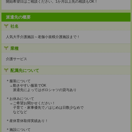
開始希望日はご相談ください。1か月以上先の相談もOK！
派遣先の概要
社名
人気大手介護施設～老舗小規模介護施設まで！
業種
介護サービス
配属先について
＊服装について
→動きやすい服装でOK
派遣先によってはポロシャツの貸与あり
＊お休みについて
→ご希望お聞かせください！
子育て・家事優先で／はじめは日数少なめで
などなど
＊産休育休取得実績あり！
＊施設について