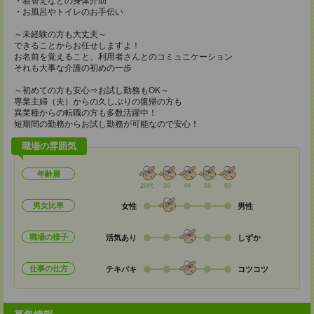
・着替えなどの身体介助
・お風呂やトイレのお手伝い
～未経験の方も大丈夫～
できることからお任せしますよ！
お名前を覚えること、利用者さんとのコミュニケーション
それも大事な介護の初めの一歩
～初めての方も安心⇒お試し勤務もOK～
専業主婦（夫）からの久しぶりの復帰の方も
異業種からの転職の方も多数活躍中！
短期間の勤務からお試し勤務が可能なので安心！
職場の雰囲気
年齢層
20代
30
40
50
60
男女比率
女性
男性
職場の様子
活気あり
しずか
仕事の仕方
テキパキ
コツコツ