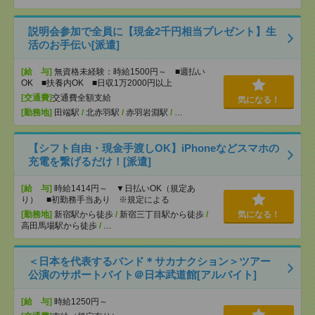
説明会参加で全員に【現金2千円相当プレゼント】生
活のお手伝い[派遣]
[給 与]
無資格未経験：時給1500円～ ■週払い
OK ■扶養内OK ■日収1万2000円以上
[交通費]
交通費全額支給
気になる！
[勤務地]
田端駅
/
北赤羽駅
/
赤羽岩淵駅
/
…
【シフト自由・現金手渡しOK】iPhoneなどスマホの
充電を繋げるだけ！[派遣]
[給 与]
時給1414円～ ▼日払いOK（規定あ
り） ■初勤務手当あり ※規定による
[勤務地]
新宿駅から徒歩
/
新宿三丁目駅から徒歩
/
気になる！
高田馬場駅から徒歩
/
…
＜日本を代表するバンド＊サカナクション＞ツアー
公演のサポートバイト＠日本武道館[アルバイト]
[給 与]
時給1250円～