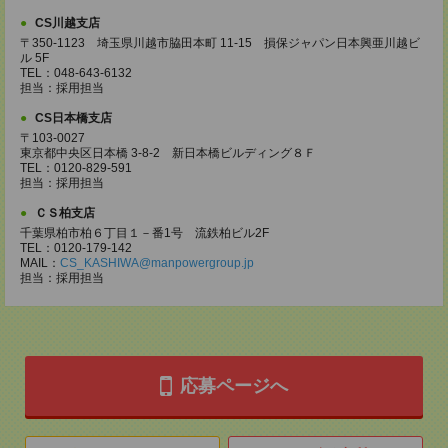
CS川越支店
〒350-1123 埼玉県川越市脇田本町 11-15 損保ジャパン日本興亜川越ビ
ル 5F
TEL：048-643-6132
担当：採用担当
CS日本橋支店
〒103-0027
東京都中央区日本橋 3-8-2 新日本橋ビルディング８Ｆ
TEL：0120-829-591
担当：採用担当
ＣＳ柏支店
千葉県柏市柏６丁目１－番1号 流鉄柏ビル2F
TEL：0120-179-142
MAIL：
CS_KASHIWA@manpowergroup.jp
担当：採用担当
応募ページへ