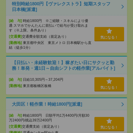
特別時給1800円【ヴァレクストラ】短期スタッフ
日本橋[派遣]
[給 与]
時給1800円 ※ご経験・スキルにより優
遇 スマホでかんたんに前払いで給与が受け取れま
す（※上限、条件あり）
[交通費]
交通費全額支給（規定あり）
気になる！
[勤務地]
東京都中央区 東京メトロ 日本橋駅から直
結（徒歩1分）
【日払い・未経験歓迎！】稼ぎたい日にサクッと勤
務！単発・週1日～自由シフトの軽作業[アルバイト]
[給 与]
日給10,305円～37,204円
[勤務地]
東京都板橋区板橋
気になる！
大田区！軽作業！時給1800円[派遣]
[給 与]
時給1800円 日額平均1万4400円/月額30
万2400円/残込39万2400円
[交通費]
交通費支給（規定あり）
気になる！
[勤務地]
流通センター駅から車