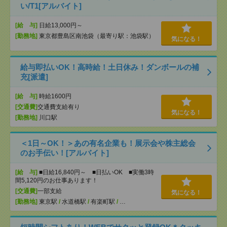
い/T1[アルバイト]
[給 与]
日給13,000円～
[勤務地]
東京都豊島区南池袋（最寄り駅：池袋駅）
気になる！
給与即払いOK！高時給！土日休み！ダンボールの補
充[派遣]
[給 与]
時給1600円
[交通費]
交通費支給有り
気になる！
[勤務地]
川口駅
＜1日～OK！＞あの有名企業も！展示会や株主総会
のお手伝い！[アルバイト]
[給 与]
■日給16,840円～ ■日払いOK ■実働3時
間5,120円のお仕事あります！
[交通費]
一部支給
気になる！
[勤務地]
東京駅
/
水道橋駅
/
有楽町駅
/
…