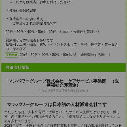
→こだわりは担当にお申し付けください！
＊各種社会保険完備
＊直接雇用への切り替え
→ご希望があれば調整可能です
20代・30代・40代・50代・60代・しゅふ・未経験も活躍中！
異業種からの転職者も多いです！
転職例：工場・物流・接客・イベントスタッフ・事務・軽作業・データ入
力 などなど
20代・30代・40代・50代・60代の方 経験問わず活躍中！
平均年齢
派遣会社情報
マンパワーグループ株式会社 ケアサービス事業部 （医
療福祉介護関連）
労働者派遣事業許可番号:派13-315642
マンパワーグループは日本初の人材派遣会社です
わたしたちは、人材の育成・派遣といったサービス提供だけではなく、働く
方々の『働きやすい環境を整えること』『長期就労につながるサポート』に
力を入れています。
2023年現在、全国34拠点に介護専門支店を展開。介護の現場を理解している