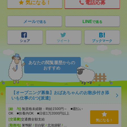
気になる！
電話応募
メール
LINE
で送る
で送る
シェア
ツイート
ブックマーク
あなたの閲覧履歴からの
おすすめ
【オープニング募集】おばあちゃんのお散歩付き添
いも仕事の1つ[派遣]
[給 与]
無資格未経験：時給1500円～ ■週払い
OK ■扶養内OK ■日収1万2000円以上
[交通費]
交通費全額支給
気になる！
[勤務地]
巣鴨駅
/
目白駅
/
北池袋駅
/
…