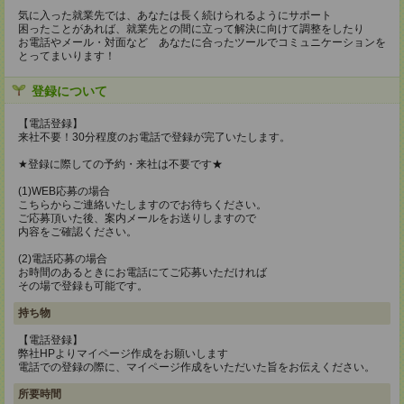
気に入った就業先では、あなたは長く続けられるようにサポート
困ったことがあれば、就業先との間に立って解決に向けて調整をしたり
お電話やメール・対面など あなたに合ったツールでコミュニケーションを
とってまいります！
登録について
【電話登録】
来社不要！30分程度のお電話で登録が完了いたします。
★登録に際しての予約・来社は不要です★
(1)WEB応募の場合
こちらからご連絡いたしますのでお待ちください。
ご応募頂いた後、案内メールをお送りしますので
内容をご確認ください。
(2)電話応募の場合
お時間のあるときにお電話にてご応募いただければ
その場で登録も可能です。
持ち物
【電話登録】
弊社HPよりマイページ作成をお願いします
電話での登録の際に、マイページ作成をいただいた旨をお伝えください。
所要時間