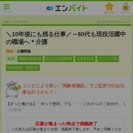
0
メニュー
気になる！
ログイン
掲載日 :2026
/
08
/
05
No.MANPWK856442-70
＼10年後にも残る仕事／～60代も現役活躍中
の職場へ＊介護
職種：
介護関連
派遣
職種未経験OK
社会人未経験OK
大学生歓迎
ブランクOK
WEB登録・面接OK
コンビニより多い「高齢者施設」でご近所でのお仕
事も叶うかも？！
【ずっと働ける】「AIって便利」でも・・・これからの「自分の
...も
っとみる
応募が集まった時点で掲載終了
この求人は応募が集まり次第、掲載終了致します。予めご理解くださ