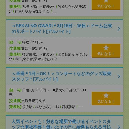
[交通費]
支給（規定有り）
気になる！
[勤務地]
九段下駅から徒歩5分
/
竹橋駅から徒歩10
分
/
神保町駅から徒歩15分
/
…
＜SEKAI NO OWARI＊8月15日・16日＞ドーム公演
のサポートバイト[アルバイト]
[給 与]
時給1250円～
[交通費]
支給（規定有り）
気になる！
[勤務地]
後楽園駅から徒歩5分
/
水道橋駅から徒歩5
分
/
春日(東京都)駅から徒歩7分
＜単発＊1日～OK！＞コンサートなどのグッズ販売
スタッフ＊[アルバイト]
[給 与]
日給1万5000円～ ■最大で日給2万8500
円！
[交通費]
交通費規定支給
気になる！
[勤務地]
横浜駅
/
みなとみらい駅
/
西横浜駅
/
…
人気イベントも！好きな場所で働けるイベントスタ
ッフ☆来社不要！働いたその日に給料もらえる日払