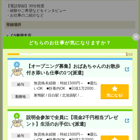
【電話登録】30分程度
・経験やご希望などをインタビュー
・お仕事のご紹介など
登録場所
×
CS新宿支店
〒163-1517
どちらのお仕事が気になりますか？
東京都新宿区西新宿 1-6-1 新宿エルタワー 17F
TEL：0120-659-458
1
/10
MAIL：
CS_SHINJUKU@manpowergroup.jp
担当：採用担当
【オープニング募集】おばあちゃんのお散歩
CS立川支店
付き添いも仕事の1つ[派遣]
〒190-0012
東京都立川市曙町2-34-7 ファーレイーストビル 8F
無資格未経験：時給1500円～ ■週払
給与
TEL：0120-659-460
いOK ■扶養内OK ■日収1万2000円
MAIL：
CS_TACHIKAWA@manpowergroup.jp
以上
担当：採用担当
巣鴨駅 / 目白駅 / 北池袋駅 / …
気になる!
勤務地
CS横浜支店
〒220-8136
神奈川県横浜市西区みなとみらい 2-2-1 横浜ランドマークタワー36F
説明会参加で全員に【現金2千円相当プレゼ
TEL：0120-659-459
ント】生活のお手伝い[派遣]
MAIL：
CS_YOKOHAMA@manpowergroup.jp
担当：採用担当
無資格未経験：時給1500円～ ■週払
給与
CS大宮支店
いOK ■扶養内OK ■日収1万2000円