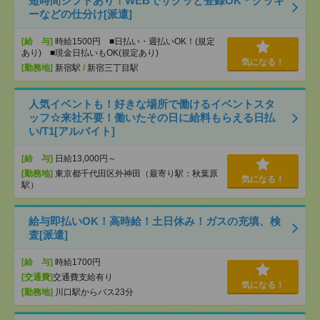
短時間シフトあり！WEBでサクッと登録OK＊クッキ
ーなどの仕分け[派遣]
[給 与]
時給1500円 ■日払い・週払いOK！(規定
あり) ■現金日払いもOK(規定あり)
気になる！
[勤務地]
新宿駅
/
新宿三丁目駅
人気イベントも！好きな場所で働けるイベントスタ
ッフ☆来社不要！働いたその日に給料もらえる日払
い/T1[アルバイト]
[給 与]
日給13,000円～
[勤務地]
東京都千代田区外神田（最寄り駅：秋葉原
気になる！
駅）
給与即払いOK！高時給！土日休み！ガスの充填、検
査[派遣]
[給 与]
時給1700円
[交通費]
交通費支給有り
気になる！
[勤務地]
川口駅からバス23分