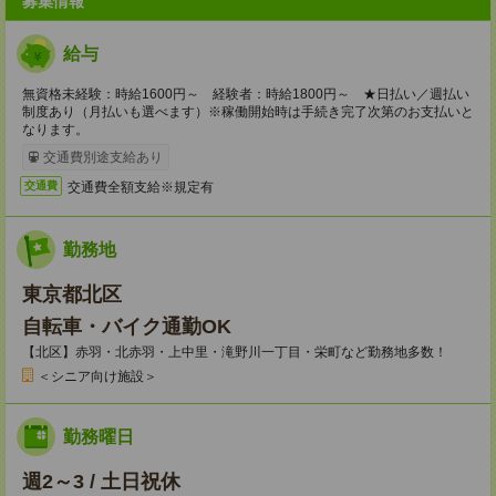
募集情報
給与
無資格未経験：時給1600円～ 経験者：時給1800円～ ★日払い／週払い
制度あり（月払いも選べます）※稼働開始時は手続き完了次第のお支払いと
なります。
交通費別途支給あり
交通費全額支給※規定有
交通費
勤務地
東京都北区
自転車・バイク通勤OK
【北区】赤羽・北赤羽・上中里・滝野川一丁目・栄町など勤務地多数！
＜シニア向け施設＞
勤務曜日
週2～3 / 土日祝休