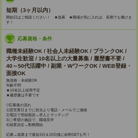
短期（3ヶ月以内）
開始日はご相談ください！ ★急募 ★職場が気に入れば、長期でも働けま
す！
応募資格・条件
職種未経験OK / 社会人未経験OK / ブランクOK /
大学生歓迎 / 10名以上の大量募集 / 履歴書不要 /
40～50代活躍中 / 副業・WワークOK / WEB登録・
面接OK
無資格・未経験OK
年齢不問
★10名以上採用予定
★履歴書は不要です
▽応募後の流れ
1)翌営業日までに担当より電話・メールでご連絡
2)電話で登録面談→求人とマッチング
3)ご希望の施設で、職場見学
4)就業決定→勤務開始
応募→就業まで最短3日＆10日後に給料GETも可！