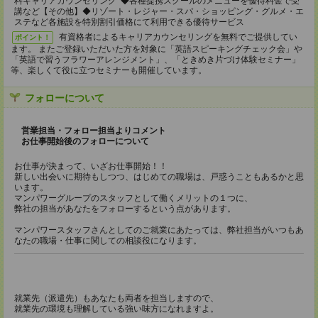
料キャリアカウンセリング ◆各種提携スクールのメニューを優待料金で受
講など【その他】◆リゾート・レジャー・スパ・ショッピング・グルメ・エ
ステなど各施設を特別割引価格にて利用できる優待サービス
有資格者によるキャリアカウンセリングを無料でご提供してい
ポイント！
ます。 またご登録いただいた方を対象に「英語スピーキングチェック会」や
「英語で習うフラワーアレンジメント」、「ときめき片づけ体験セミナー」
等、楽しくて役に立つセミナーも開催しています。
フォローについて
営業担当・フォロー担当よりコメント
お仕事開始後のフォローについて
お仕事が決まって、いざお仕事開始！！
新しい出会いに期待もしつつ、はじめての職場は、戸惑うこともあるかと思
います。
マンパワーグループのスタッフとして働くメリットの１つに、
弊社の担当があなたをフォローするという点があります。
マンパワースタッフさんとしてのご就業にあたっては、弊社担当がいつもあ
なたの職場・仕事に関しての相談役になります。
就業先（派遣先）もあなたも両者を担当しますので、
就業先の環境も理解している強い味方になれますよ。