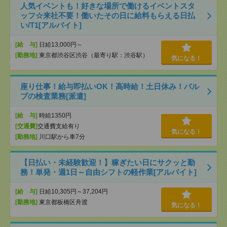
人気イベントも！好きな場所で働けるイベントスタ
ッフ☆来社不要！働いたその日に給料もらえる日払
い/T1[アルバイト]
[給 与]
日給13,000円～
[勤務地]
東京都渋谷区渋谷（最寄り駅：渋谷駅）
気になる！
座り仕事！給与即払いOK！高時給！土日休み！バル
ブの検査業務[派遣]
[給 与]
時給1350円
[交通費]
交通費支給有り
気になる！
[勤務地]
川口駅から車7分
【日払い・未経験歓迎！】稼ぎたい日にサクッと勤
務！単発・週1日～自由シフトの軽作業[アルバイト]
[給 与]
日給10,305円～37,204円
[勤務地]
東京都板橋区舟渡
気になる！