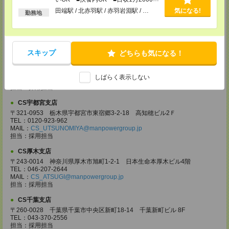
以上
〒330-0854 埼玉県さいたま市大宮区桜木町 1-10-16 シーノ大宮ノース
田端駅 / 北赤羽駅 / 赤羽岩淵駅 / …
気になる!
勤務地
ウイング 9階
TEL：0120-769-355
MAIL：
CS_OMIYA@manpowergroup.jp
担当：採用担当
スキップ
どちらも気になる！
CS高崎支店
〒370-0831 群馬県高崎市あら町167 高崎第一生命ビルディング11Ｆ
TEL：027-320-6558
しばらく表示しない
MAIL：
CS_TAKASAKI@manpowergroup.jp
担当：採用担当
CS宇都宮支店
〒321-0953 栃木県宇都宮市東宿郷3-2-18 高知穂ビル2Ｆ
TEL：0120-923-962
MAIL：
CS_UTSUNOMIYA@manpowergroup.jp
担当：採用担当
CS厚木支店
〒243-0014 神奈川県厚木市旭町1-2-1 日本生命本厚木ビル4階
TEL：046-207-2644
MAIL：
CS_ATSUGI@manpowergroup.jp
担当：採用担当
CS千葉支店
〒260-0028 千葉県千葉市中央区新町18-14 千葉新町ビル 8F
TEL：043-370-2556
担当：採用担当