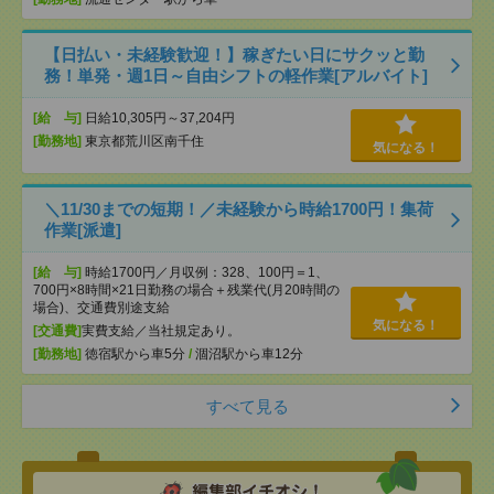
【日払い・未経験歓迎！】稼ぎたい日にサクッと勤
務！単発・週1日～自由シフトの軽作業[アルバイト]
[給 与]
日給10,305円～37,204円
[勤務地]
東京都荒川区南千住
気になる！
＼11/30までの短期！／未経験から時給1700円！集荷
作業[派遣]
[給 与]
時給1700円／月収例：328、100円＝1、
700円×8時間×21日勤務の場合＋残業代(月20時間の
場合)、交通費別途支給
気になる！
[交通費]
実費支給／当社規定あり。
[勤務地]
徳宿駅から車5分
/
涸沼駅から車12分
すべて見る