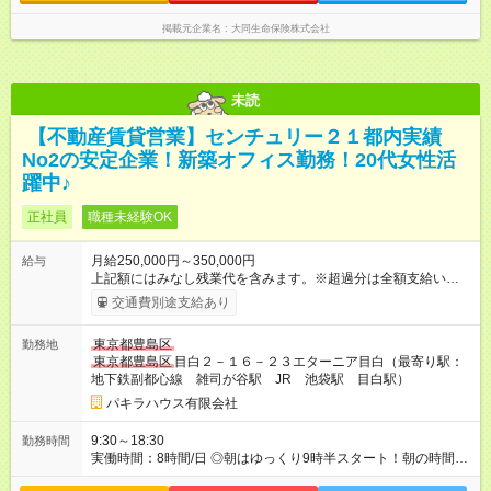
掲載元企業名
大同生命保険株式会社
未読
【不動産賃貸営業】センチュリー２１都内実績
No2の安定企業！新築オフィス勤務！20代女性活
躍中♪
正社員
職種未経験OK
月給250,000円～350,000円
給与
上記額にはみなし残業代を含みます。※超過分は全額支給いたし
ます。 みなし残業代 15,000円／月 みなし残業時間 9.5時間／月
交通費別途支給あり
※経験・スキルを考慮の上、決定します 【試用期間】試用期間
あり 試用期間の長さ：3ヶ月 雇用形態、給与は本採用時と同じ
東京都豊島区
勤務地
です。 ・試用期間中は、みなし残業代、資格手当の支給はあり
東京都豊島区
目白２－１６－２３エターニア目白（最寄り駅：
ません ・退職金の積み立ては本採用時からとなります
地下鉄副都心線 雑司が谷駅 JR 池袋駅 目白駅）
パキラハウス有限会社
9:30～18:30
勤務時間
実働時間：8時間/日 ◎朝はゆっくり9時半スタート！朝の時間を
有効活用できます！ ◎残業は月平均20時間以下と少なめ！退社