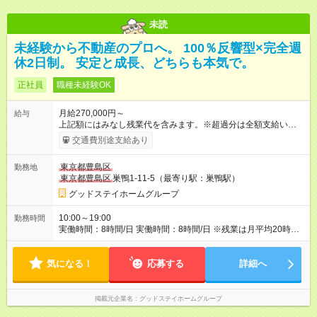
未読
未経験から不動産のプロへ。 100％反響型×完全週
休2日制。 安定と成長、どちらも本気で。
正社員
職種未経験OK
月給270,000円～
給与
上記額にはみなし残業代を含みます。※超過分は全額支給いたし
ます。 みなし残業代 45,975円／月 みなし残業時間 30時間／月
交通費別途支給あり
※月給等の条件は、経験やスキルにより決定します。 ※上記に
は、30時間・4万5975円以上の固定残業代を含みます。超過分
東京都豊島区
勤務地
は別途支給します。 ※試用期間は6ヶ月で、期間中は月給25万円
東京都豊島区
巣鴨1-11-5（最寄り駅：巣鴨駅）
となります。その他の待遇・条件に変更はありません。 ＜頑張
りはインセンティブで還元！＞ 年次に関係なく挑戦できる環境
グッドステイホームグループ
だからこそ、 成果は毎月のインセンティブ＋年2回の賞与でしっ
かり還元。 実力をつければ、2年目で月収40万円も可能です。
10:00～19:00
勤務時間
成長意欲のある方には、収入もポジションも開かれています。
実働時間：8時間/日 実働時間：8時間/日 ※残業は月平均20時間
【各社共通】 【試用期間】試用期間あり 試用期間の長さ：6ヶ
程度（1日1時間ほど）です。 ●2026年4月より、店舗営業時間を
月 ※ 雇用形態と給与に、本採用時と異なる部分があります。 雇
10:00～18:00へ変更します。 限られた時間で成果を出せる営業
用形態：本採用時と同じです。 給与：月給 250,000
気になる！
を育てるためです。 18:00～19:00は契約書作成や翌日の準備に
応募する
詳細へ
円 ～ 250,000円 上記額にはみなし残業代を含みます。※超過分
充て、 お客様対応の質を高めてまいります。
は全額支給いたします。 みなし残業代 45,975円／月 みなし残業
時間 30時間／月 ※経験・能力に応じて判断します。
掲載元企業名
グッドステイホームグループ