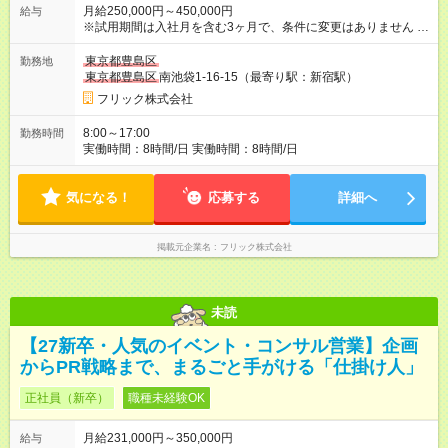
月給250,000円～450,000円
給与
※試用期間は入社月を含む3ヶ月で、条件に変更はありません ※
上記額にはみなし残業代（月40時間分、67，022円分）を含み
ます ※超過分は全額支給します 【試用期間】試用期間あり 試用
東京都豊島区
勤務地
期間の長さ：3ヶ月 雇用形態、給与は本採用時と同じです。
東京都豊島区
南池袋1-16-15（最寄り駅：新宿駅）
フリック株式会社
8:00～17:00
勤務時間
実働時間：8時間/日 実働時間：8時間/日
気になる！
応募する
詳細へ
掲載元企業名
フリック株式会社
未読
【27新卒・人気のイベント・コンサル営業】企画
からPR戦略まで、まるごと手がける「仕掛け人」
正社員（新卒）
職種未経験OK
月給231,000円～350,000円
給与