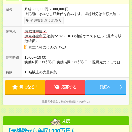
月給300,000円～300,000円
給与
上記額にはみなし残業代を含みます。※超過分は全額支給いたし
ます。 みなし残業代 45,990円／月 みなし残業時間 30時間／月
交通費別途支給あり
月給300,000円～ ＋インセンティブ＋資格手当 【固定残業代に
ついて】 上記額には、月30時間分の固定残業代を含みます。超
東京都豊島区
勤務地
過分は追加支給いたします。 ・入社1ヶ月目：固定残業
東京都豊島区
池袋2-53-5 KDX池袋ウエストビル（最寄り駅：
代 45,990円～含む ・2～3ヶ月目 ：固定残業代 49,667円～含む
池袋駅）
・4～12ヶ月目：固定残業代 55,167円～含む 【試用期間】試用
期間あり 試用期間の長さ：6ヶ月 ※ 雇用形態と給与に、本採用
株式会社ほけんのぜんぶ
時と異なる部分があります。 雇用形態：本採用時と同じです。
給与：月給 250,000円 ～ 300,000円 上記額にはみなし残業代を
10:00～19:00
勤務時間
含みます。※超過分は全額支給いたします。 みなし残業
実働時間：8時間/日 実働時間：8時間/日 ※配属先によっては9：
代 45,990円／月 みなし残業時間 30時間／月 試用期間は6ヶ月
00～18：00、11：00～20：00の勤務時間も有。
で、その間の雇用形態は正社員です。そのほかの条件に変更は
10名以上の大量募集
特徴
ありません。 ※入社から1ヶ月は研修期間として月給25万円～
※2～3ヶ月目は月給27万円～、4～12ヶ月目は月給30万円 ※上
記は最低保証給となります。 ※上記には固定残業代（30時間
気になる！
応募する
詳細へ
分、入社1ヶ月：45,990円～、2～3ヶ月目：49,667円～、4～12
ヵ月目：55,167円～）を含み、超過分は追加支給。
掲載元企業名
株式会社ほけんのぜんぶ
未読
【未経験から年収1000万円も