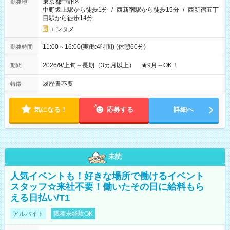
東京都中野区
勤務地
中野坂上駅から徒歩1分
/
西新宿駅から徒歩15分
/
西新宿五丁
目駅から徒歩14分
エンタメ
11:00～16:00(実働:4時間) (休憩60分)
勤務時間
2026/9/上旬～長期（3カ月以上） ★9月～OK！
期間
履歴書不要
特徴
気になる！
応募する
詳細へ
未読
人気イベントも！好きな場所で働けるイベント
スタッフ☆来社不要！働いたその日に給料もら
える日払い/T1
アルバイト
職種未経験OK