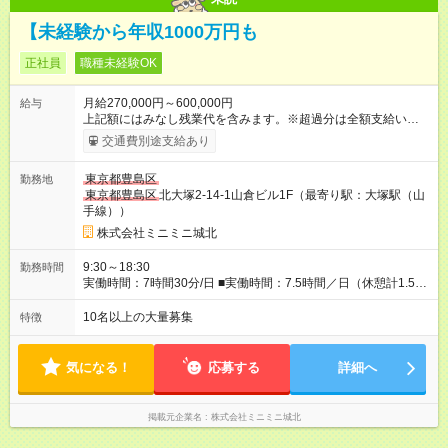
【未経験から年収1000万円も
正社員
職種未経験OK
月給270,000円～600,000円
給与
上記額にはみなし残業代を含みます。※超過分は全額支給いたし
ます。 みなし残業代 67,500円 以上／月 みなし残業時間 40.8時
交通費別途支給あり
間／月 ----- ・初任給は経験や能力を考慮して決定します。 ［歩
合について］ 個人プレーではなく、仲間同士で協力して達成を
東京都豊島区
勤務地
目指す風土です。仲介契約だけでなく、物件の管理を受注でき
東京都豊島区
北大塚2-14-1山倉ビル1F（最寄り駅：大塚駅（山
た場合も歩合で還元。歩合だけで年に200万円以上を稼ぐ先輩多
手線））
数在籍！歩合に上限はないので、社歴に関係なく成果次第で年
収1000万円超を目指すことだって可能です。 【試用期間】試用
株式会社ミニミニ城北
期間あり 試用期間の長さ：3ヶ月 雇用形態、給与は本採用時と
同じです。
9:30～18:30
勤務時間
実働時間：7時間30分/日 ■実働時間：7.5時間／日（休憩計1.5時
間） ■営業時間は10：00～18：00のため、前後30分はミーティ
ングや翌日の準備などに集中できます。 ■繁忙期（1月～3月）
10名以上の大量募集
特徴
と通常期で月の残業時間は異なります。 ※もちろん、定時あが
りも可能です！ ■店舗出勤（フルタイム）での雇用となります。
気になる！
応募する
詳細へ
掲載元企業名
株式会社ミニミニ城北