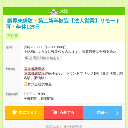
未読
業界未経験・第二新卒歓迎【法人営業】リモート
可・年休125日
正社員
月給280,000円～300,000円
給与
上記額にはみなし残業代を含みます。※超過分は全額支給いたし
ます。 みなし残業代 39,000円／月 みなし残業時間 20時間／月
交通費別途支給あり
月20時間分の固定残業代として月給に含みます。 時間外超過分
は別途支給します。 ※年2回の賞与割合が多くなります。（別途
東京都豊島区
勤務地
決算賞与あり） ※新規案件獲得に応じてインセンティブあり
東京都豊島区
駒込4-2-35 ラウンドブリッジ1階（最寄り駅：駒
【試用期間】試用期間あり 試用期間の長さ：6ヶ月 雇用形態、
込駅、巣鴨駅）
給与は本採用時と同じです。
株式会社実現屋
10:00～19:00
勤務時間
実働時間：8時間/日
気になる！
応募する
詳細へ
掲載元企業名
株式会社実現屋