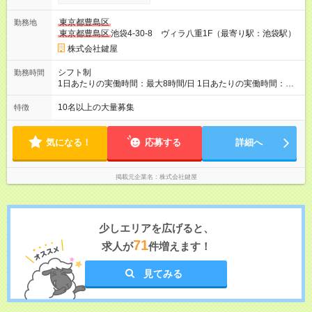
す。 ※インセンティブの内訳：（平均客単価の4倍）＋（利益
９％） ※試用期間は３ヶ月で、その間の雇用形態は正社員で
東京都豊島区
勤務地
す。そのほかの条件に変更はありません。 【試用期間】試用期
東京都豊島区
池袋4-30-8 ヴィラ八重1F（最寄り駅：池袋駅）
間あり 試用期間の長さ：3ヶ月 雇用形態、給与は本採用時と同
じです。
株式会社鍵屋
シフト制
勤務時間
1日あたりの実働時間：最大8時間/日 1日あたりの実働時間：８
時間 シフト例 ・6時00分～16時00分 ・8時00分～18時00分 ・
10時00分～20時00分 ・12時00分～翌0時00分 ・18時00分～翌
10名以上の大量募集
特徴
6時00分
気になる！
応募する
詳細へ
掲載元企業名
株式会社鍵屋
少しエリアを広げると、
71
求人が
件増えます！
見てみる