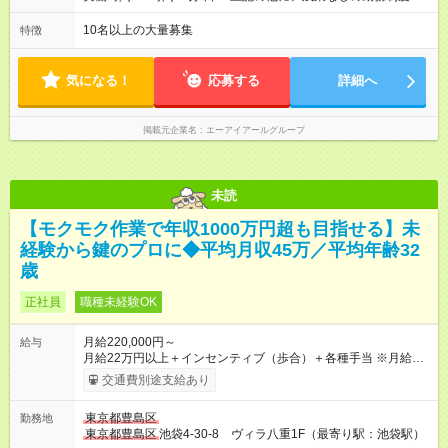
歳（入社1年目） 661万円／23歳（入社2年目） 1151万円／32
ありますので、ご希望の方はそちらもお選びいただけます。
歳（入社4年目） ◎昨年度の年収が1200万円を超えるメンバー
【試用期間】試用期間あり 試用期間：1ヶ月 ※ 雇用形態と給与
10名以上の大量募集
特徴
も複数名在籍中！ 【試用期間】試用期間あり 試用期間の長さ：
に、本採用時と異なる部分あり。 給与：日給 8,000円以上 ※試
1ヶ月 ※ 雇用形態と給与に、本採用時と異なる部分があります。
用期間最長1ヶ月（当日中の一部支払い制度あり） ※試用期間中
雇用形態：本採用時と同じです。 給与：日給 8,000円以上 ※試
の実働は6.5時間です ※各社共通
気になる！
応募する
詳細へ
用期間最長1ヶ月（当日中の一部支払い制度あり） ※最長1～3カ
月の研修期間があります。
掲載元企業名
エーアイアールグループ
未読
【モクモク作業で年収1000万円超も目指せる】未
経験から鍵のプロに◆平均月収45万／平均年齢32
歳
正社員
職種未経験OK
月給220,000円～
給与
月給22万円以上＋インセンティブ（歩合）＋各種手当 ※月給22
万円を最低保証。売り上げに応じて月収額が増える仕組みで
交通費別途支給あり
す。 ※インセンティブの内訳：（平均客単価の4倍）＋（利益
９％） ※試用期間は３ヶ月で、その間の雇用形態は正社員で
東京都豊島区
勤務地
す。そのほかの条件に変更はありません。 【試用期間】試用期
東京都豊島区
池袋4-30-8 ヴィラ八重1F（最寄り駅：池袋駅）
間あり 試用期間の長さ：3ヶ月 雇用形態、給与は本採用時と同