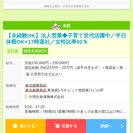
掲載元企業名
大同生命保険株式会社
未読
【未経験OK】法人営業◆子育て世代活躍中／半日
休暇OK×17時退社／女性比率92％
正社員
職種未経験OK
月給230,000円～250,000円
給与
固定給制 月給23万円～25万円（諸手当含まず）＋報奨金＋賞与
年2回 ※能力により異なる。 ★平均月収46万7000円（2024年度
交通費別途支給あり
実績） ※上記には賞与は含まれていません。 ◆入社前に行なわ
れる研修（１日あたり6時間、３週間実施）の受講手当は日給
東京都豊島区
勤務地
8000円です（※最低賃金以上を支給） 【試用期間】試用期間あ
東京都豊島区
東池袋1-5-6 ビック池袋東口ビル9F
り 試用期間の長さ：6ヶ月 雇用形態、給与は本採用時と同じで
す。
大同生命保険株式会社
9:20～17:20
勤務時間
実働時間：7時間/日 (実働7時間) ※多くの企業の窓口は17時に閉
まるため、夜遅くまでの営業はありません。定時に退社する社
員が多いです。 ※正式入社前、毎月10日頃から3週間の研修を実
気になる！
施。勤務時間は10：00～17：00（休憩1時間）。資格獲得のた
応募する
詳細へ
めの基本知識を学びます。