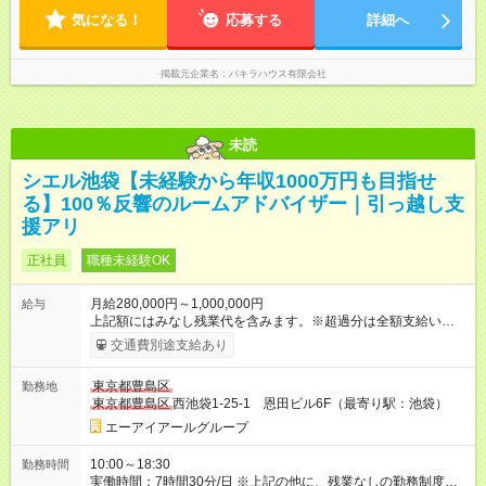
後にはジムや習い事に行っている社員も多数！プライベートの
気になる！
時間もしっかり確保できる環境です。
応募する
詳細へ
掲載元企業名
パキラハウス有限会社
未読
シエル池袋【未経験から年収1000万円も目指せ
る】100％反響のルームアドバイザー｜引っ越し支
援アリ
正社員
職種未経験OK
月給280,000円～1,000,000円
給与
上記額にはみなし残業代を含みます。※超過分は全額支給いたし
ます。 みなし残業代 44,000円／月 みなし残業時間 25時間／月
交通費別途支給あり
【正社員】 月給28万円～40万円＋インセンティブ＋賞与 └業界
の給与水準上昇に伴い、直近約3万円ベースアップしました！ ※
東京都豊島区
勤務地
上記金額には、固定残業代（月25時間分／4万4000円以上）を
東京都豊島区
西池袋1-25-1 恩田ビル6F（最寄り駅：池袋）
含みます。 超過分は別途全額支給します。 ※試用期間（最長1ヶ
月）は日給8000円となります。 【業務委託】 フルコミッション
エーアイアールグループ
制（完全歩合給）も選択可能です。 └常に月収50万円以上を稼
ぐ社員や、繁忙期に月収100万円以上を実現する社員も多数いま
10:00～18:30
勤務時間
す。 ※詳細は面接にてご説明します。 【年収例】 907万円／26
実働時間：7時間30分/日 ※上記の他に、残業なしの勤務制度も