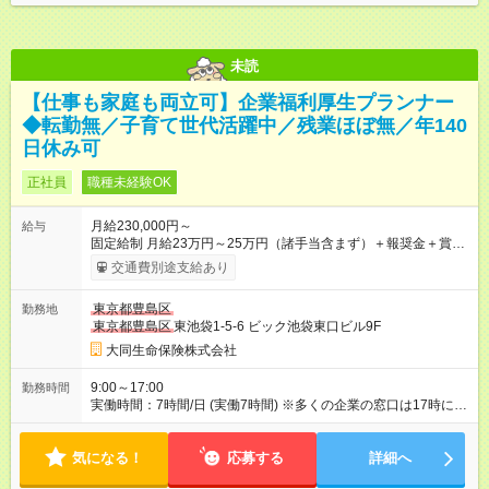
未読
【仕事も家庭も両立可】企業福利厚生プランナー
◆転勤無／子育て世代活躍中／残業ほぼ無／年140
日休み可
正社員
職種未経験OK
月給230,000円～
給与
固定給制 月給23万円～25万円（諸手当含まず）＋報奨金＋賞与
年2回 ※能力により異なる。 ★平均月収46万7000円（2024年度
交通費別途支給あり
実績） ※上記には賞与は含まれていません。 ◆入社前に行なわ
れる研修（１日あたり6時間、３週間実施）の受講手当は日給
東京都豊島区
勤務地
8000円です（※最低賃金以上を支給） 【試用期間】試用期間あ
東京都豊島区
東池袋1-5-6 ビック池袋東口ビル9F
り 試用期間の長さ：6ヶ月 雇用形態、給与は本採用時と同じで
す。
大同生命保険株式会社
9:00～17:00
勤務時間
実働時間：7時間/日 (実働7時間) ※多くの企業の窓口は17時に閉
まるため、夜遅くまでの営業はありません。定時に退社する社
員が多いです。 ※正式入社前、毎月10日頃から3週間の研修を実
気になる！
施。勤務時間は10：00～17：00（休憩1時間）。資格獲得のた
応募する
詳細へ
めの基本知識を学びます。