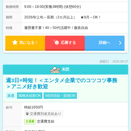
9:00～18:00(実働:8時間) (休憩60分)
勤務時間
2026/9/上旬～長期（3カ月以上） ★9月～OK！
期間
履歴書不要
/
40～50代活躍中
/
服装自由
特徴
気になる！
応募する
詳細へ
掲載日：2026.08.07
未読
週3日×時短！＜エンタメ企業でのコツコツ事務
＞アニメ好き歓迎
派遣
職種未経験OK
WEB登録・面接OK
時給1650円
給与
交通費別途支給あり
交通費支給
交通費