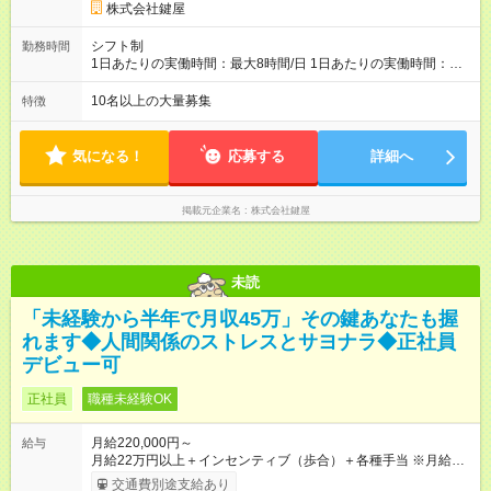
じです。
株式会社鍵屋
シフト制
勤務時間
1日あたりの実働時間：最大8時間/日 1日あたりの実働時間：８
時間 シフト例 ・6時00分～16時00分 ・8時00分～18時00分 ・
10時00分～20時00分 ・12時00分～翌0時00分 ・18時00分～翌
10名以上の大量募集
特徴
6時00分
気になる！
応募する
詳細へ
掲載元企業名
株式会社鍵屋
未読
「未経験から半年で月収45万」その鍵あなたも握
れます◆人間関係のストレスとサヨナラ◆正社員
デビュー可
正社員
職種未経験OK
月給220,000円～
給与
月給22万円以上＋インセンティブ（歩合）＋各種手当 ※月給22
万円を最低保証。売り上げに応じて月収額が増える仕組みで
交通費別途支給あり