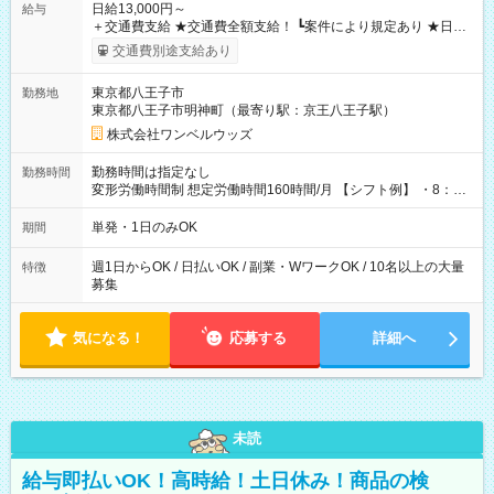
日給13,000円～
給与
＋交通費支給 ★交通費全額支給！ ┗案件により規定あり ★日払
いOK！（規定あり） ┗働いたその日に現金GET♪ お仕事後はコ
交通費別途支給あり
ンビニATMから 日払い分を引き落とせます！ 【試用期間】試
用期間なし
東京都八王子市
勤務地
東京都八王子市明神町（最寄り駅：京王八王子駅）
株式会社ワンベルウッズ
勤務時間は指定なし
勤務時間
変形労働時間制 想定労働時間160時間/月 【シフト例】 ・8：00
～21：00
単発・1日のみOK
期間
週1日からOK / 日払いOK / 副業・WワークOK / 10名以上の大量
特徴
募集
気になる！
応募する
詳細へ
未読
給与即払いOK！高時給！土日休み！商品の検