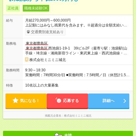
正社員
職種未経験OK
月給270,000円～600,000円
給与
上記額にはみなし残業代を含みます。※超過分は全額支給いたし
ます。 みなし残業代 67,500円 以上／月 みなし残業時間 40.8時
交通費別途支給あり
間／月 ・初任給は経験や能力を考慮して決定します。 ★成果
は、上限のない歩合給で正当に評価！ 頑張りは、年2回の歩合給
東京都豊島区
勤務地
でしっかりと還元します。個人の成果がダイレクトに収入に反
東京都豊島区
西池袋1-19-1 39ビル2F（最寄り駅：池袋駅(山
映されるため、モチベーション高く働けます。 歩合に上限はな
手線・埼京線・湘南新宿ライン・東武東上線・西武池袋線・有
く、社歴や年齢に関わらず年収1000万円超を目指すことが可能
楽町線・丸ノ内線・副都心線)）
です。 【試用期間】試用期間あり 試用期間の長さ：3ヶ月 雇用
株式会社ミニミニ城北
形態、給与は本採用時と同じです。
9:30～18:30
勤務時間
実働時間：7時間30分/日 ■実働時間：7.5時間／日（休憩計1.5時
間） ■営業時間は10：00～18：00のため、前後30分はミーティ
ングや翌日の準備などに集中できます。 ■繁忙期（1月～3月）
10名以上の大量募集
特徴
と通常期で月の残業時間は異なります。 ※もちろん、定時あが
りも可能です！ ■店舗出勤（フルタイム）での雇用となります。
気になる！
応募する
詳細へ
掲載元企業名
株式会社ミニミニ城北
未読