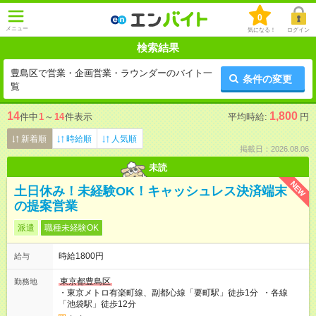
0
メニュー
気になる！
ログイン
検索結果
豊島区で営業・企画営業・ラウンダーのバイト一
条件の変更
覧
14
1,800
件中
1
～
14
件表示
平均時給:
円
新着順
時給順
人気順
掲載日：2026.08.06
未読
NEW
土日休み！未経験OK！キャッシュレス決済端末
の提案営業
派遣
職種未経験OK
時給1800円
給与
東京都豊島区
勤務地
・東京メトロ有楽町線、副都心線「要町駅」徒歩1分 ・各線
「池袋駅」徒歩12分