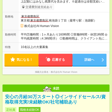
上記額にはみなし残業代を含みます。※超過分は全額支給いたし
ます。 みなし残業代 24,000円 ～ 37,000円／月 みなし残業時
交通費別途支給あり
間 15時間／月 【給与】 月給： 大卒・院卒 ：243，000
円（固定残業代 26，000円） 短大・専門・高専卒：231，000円
東京都豊島区
勤務地
（固定残業代 24，000円） 賞与：年２回 （業績連動型） 昇
東京都
東京都豊島区
南池袋１丁目（最寄り駅：池袋駅）
給：年２回（3月、9月) 試用期間：6ヶ月 ※上記額にはみなし残
業代（月15時間分）が含まれた 金額になります。超過分は追加
株式会社At Human Vision
で全額支給。 【頑張りを給与・キャリアに還元します】 年に2
回⼈事評価があり等級が決まります。 等級に合わせた給与設定
平均労働時間：1ヶ月あたり160時間 ◎実働8時間・休憩1時間 ◎
勤務時間
のため、若い内からでも頑張り次第で給与アップが叶います。
平均残業時間（4.3時間/月） ◎勤務時間は、クライアント先に
⼀般職（20～31万円）→リーダー（⽉給26～36万円） →係⻑
より異なります。 ※＜シフト例＞ 10:00～19:00／11:00～
（⽉給34～45万円）→課⻑（⽉給36～48万円）→部⻑（⽉給40
20:00 平均労働時間：1ヶ月あたり160時間 ◎実働8時間・休憩1
10名以上の大量募集
特徴
～58万円） 【試用期間】試用期間あり 試用期間の長さ：6ヶ月
時間 ◎平均残業時間（4.3時間/月） ◎勤務時間は、クライアント
※ 雇用形態と給与に、本採用時と異なる部分があります。 雇用
先に より異なります。 ※＜シフト例＞ 10:00～19:00／11:00
形態：本採用時と同じです。 給与：月給 224,000円 ～ 330,000
～20:00
気になる！
応募する
詳細へ
円 上記額にはみなし残業代を含みます。※超過分は全額支給い
たします。 みなし残業代 24,000円 ～ 34,000円／月 みなし残業
時間 15時間／月
掲載元企業名
株式会社At Human Vision
未読
安心の月給30万スタート◎インサイドセールス/資
格取得充実/未経験OK/社宅補助あり
正社員
職種未経験OK