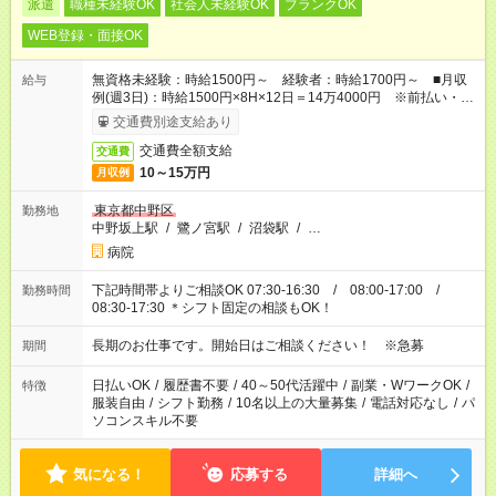
派遣
職種未経験OK
社会人未経験OK
ブランクOK
WEB登録・面接OK
無資格未経験：時給1500円～ 経験者：時給1700円～ ■月収
給与
例(週3日)：時給1500円×8H×12日＝14万4000円 ※前払い・日
払い・週払いOK
交通費別途支給あり
交通費全額支給
交通費
10～15万円
月収例
東京都中野区
勤務地
中野坂上駅
/
鷺ノ宮駅
/
沼袋駅
/
…
病院
下記時間帯よりご相談OK 07:30-16:30 / 08:00-17:00 /
勤務時間
08:30-17:30 ＊シフト固定の相談もOK！
長期のお仕事です。開始日はご相談ください！ ※急募
期間
日払いOK
/
履歴書不要
/
40～50代活躍中
/
副業・WワークOK
/
特徴
服装自由
/
シフト勤務
/
10名以上の大量募集
/
電話対応なし
/
パ
ソコンスキル不要
気になる！
応募する
詳細へ