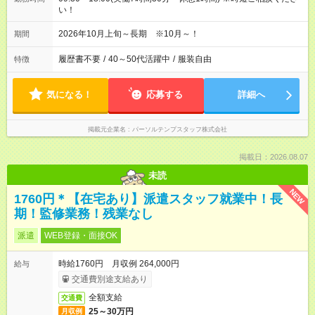
い！
2026年10月上旬～長期 ※10月～！
期間
履歴書不要
/
40～50代活躍中
/
服装自由
特徴
気になる！
応募する
詳細へ
掲載元企業名
パーソルテンプスタッフ株式会社
掲載日：2026.08.07
未読
NEW
1760円＊【在宅あり】派遣スタッフ就業中！長
期！監修業務！残業なし
派遣
WEB登録・面接OK
時給1760円 月収例 264,000円
給与
交通費別途支給あり
全額支給
交通費
25～30万円
月収例