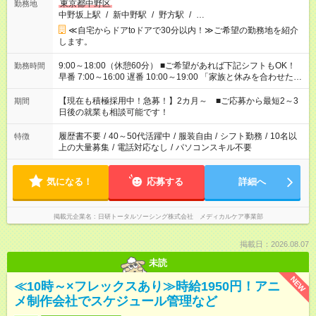
東京都中野区
勤務地
中野坂上駅
/
新中野駅
/
野方駅
/
…
≪自宅からドアtoドアで30分以内！≫ご希望の勤務地を紹介
します。
9:00～18:00（休憩60分） ■ご希望があれば下記シフトもOK！
勤務時間
早番 7:00～16:00 遅番 10:00～19:00 「家族と休みを合わせた
い」 「余裕を持って夕飯の準備がしたい」 「できれば残業はし
たくない」 など、ご希望を教えてくださいね。 ※Wワーク希望
【現在も積極採用中！急募！】2カ月～ ■ご応募から最短2～3
期間
の方へ 今ご覧のお仕事で希望する勤務時間と、もう1つのお仕事
日後の就業も相談可能です！
の勤務時間。 合計で週40時間を超える場合は応募できません。
履歴書不要
/
40～50代活躍中
/
服装自由
/
シフト勤務
/
10名以
特徴
上の大量募集
/
電話対応なし
/
パソコンスキル不要
気になる！
応募する
詳細へ
掲載元企業名
日研トータルソーシング株式会社 メディカルケア事業部
掲載日：2026.08.07
未読
NEW
≪10時～×フレックスあり≫時給1950円！アニ
メ制作会社でスケジュール管理など