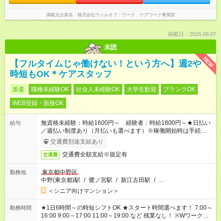
掲載元企業名
株式会社ウィルオブ・ワーク ケアワーク事業部
掲載日：2026.08.07
未読
NEW
【フルタイムじゃ働けない！という方へ】週2や
時短もOK＊ケアスタッフ
派遣
職種未経験OK
社会人未経験OK
大学生歓迎
ブランクOK
WEB登録・面接OK
無資格未経験：時給1600円～ 経験者：時給1800円～★日払い
給与
／週払い制度あり（月払いも選べます）※稼働開始時は手続き完
了次第のお支払いとなります。
交通費別途支給あり
交通費全額支給※規定有
交通費
東京都中野区
勤務地
中野(東京都)駅
/
鷺ノ宮駅
/
新江古田駅
/
…
＜シニア向けマンション＞
★1日6時間～の時短シフトOK ★スタート時間選べます！ 7:00～
勤務時間
16:00 9:00～17:00 11:00～19:00 など 残業なし！ ※Wワークの