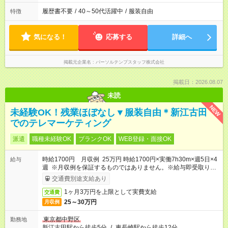
履歴書不要
/
40～50代活躍中
/
服装自由
特徴
気になる！
応募する
詳細へ
掲載元企業名
パーソルテンプスタッフ株式会社
掲載日：2026.08.07
未読
NEW
未経験OK！残業ほぼなし▼服装自由＊新江古田
でのテレマーケティング
派遣
職種未経験OK
ブランクOK
WEB登録・面接OK
時給1700円 月収例 25万円 時給1700円×実働7h30m×週5日×4
給与
週 ※月収例を保証するものではありません。※給与即受取りサ
ービス利用可（利用条件有）
交通費別途支給あり
1ヶ月3万円を上限として実費支給
交通費
25～30万円
月収例
東京都中野区
勤務地
新江古田駅から徒歩5分
/
東長崎駅から徒歩12分