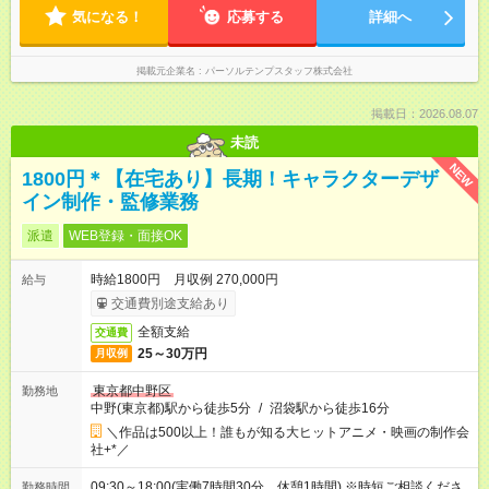
気になる！
応募する
詳細へ
掲載元企業名
パーソルテンプスタッフ株式会社
掲載日：2026.08.07
未読
NEW
1800円＊【在宅あり】長期！キャラクターデザ
イン制作・監修業務
派遣
WEB登録・面接OK
時給1800円 月収例 270,000円
給与
交通費別途支給あり
全額支給
交通費
25～30万円
月収例
東京都中野区
勤務地
中野(東京都)駅から徒歩5分
/
沼袋駅から徒歩16分
＼作品は500以上！誰もが知る大ヒットアニメ・映画の制作会
社+*／
09:30～18:00(実働7時間30分 休憩1時間) ※時短ご相談くださ
勤務時間