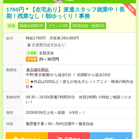
NEW
1760円＊【在宅あり】派遣スタッフ就業中！長
期！残業なし！朝ゆっくり！事務
派遣
職種未経験OK
ブランクOK
WEB登録・面接OK
時給1760円 月収例 264,000円
給与
交通費別途支給あり
全額支給
交通費
25～30万円
月収例
東京都中野区
勤務地
中野(東京都)駅から徒歩5分
/
沼袋駅から徒歩16分
★作品は500以上！誰もが知る大ヒットアニメ・映画の制作会
社★
09:30～18:00(実働7時間30分 休憩1時間) ※時短ご相談くださ
勤務時間
い！
2026年09月上旬～長期 ※9月～！
期間
履歴書不要
/
40～50代活躍中
/
服装自由
特徴