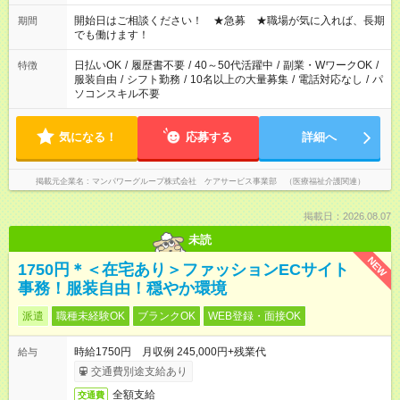
場合、他のお仕事と合わせ週40時間超の就業はご案内できませ
ん ※法令に基づき、週20時間以上勤務は社会保険への加入対象
開始日はご相談ください！ ★急募 ★職場が気に入れば、長期
期間
となります ※労働者派遣法（日雇い派遣の原則禁止）により、
でも働けます！
短時間・短期間の就業はご案内が難しい場合があります
日払いOK
/
履歴書不要
/
40～50代活躍中
/
副業・WワークOK
/
特徴
服装自由
/
シフト勤務
/
10名以上の大量募集
/
電話対応なし
/
パ
ソコンスキル不要
気になる！
応募する
詳細へ
掲載元企業名
マンパワーグループ株式会社 ケアサービス事業部 （医療福祉介護関連）
掲載日：2026.08.07
未読
NEW
1750円＊＜在宅あり＞ファッションECサイト
事務！服装自由！穏やか環境
派遣
職種未経験OK
ブランクOK
WEB登録・面接OK
時給1750円 月収例 245,000円+残業代
給与
交通費別途支給あり
全額支給
交通費