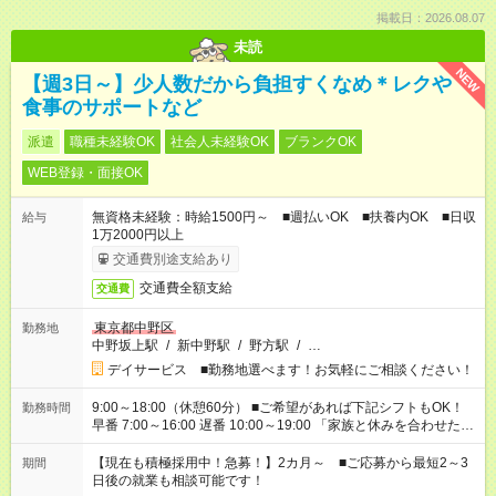
掲載日：2026.08.07
未読
NEW
【週3日～】少人数だから負担すくなめ＊レクや
食事のサポートなど
派遣
職種未経験OK
社会人未経験OK
ブランクOK
WEB登録・面接OK
無資格未経験：時給1500円～ ■週払いOK ■扶養内OK ■日収
給与
1万2000円以上
交通費別途支給あり
交通費全額支給
交通費
東京都中野区
勤務地
中野坂上駅
/
新中野駅
/
野方駅
/
…
デイサービス ■勤務地選べます！お気軽にご相談ください！
9:00～18:00（休憩60分） ■ご希望があれば下記シフトもOK！
勤務時間
早番 7:00～16:00 遅番 10:00～19:00 「家族と休みを合わせた
い」 「余裕を持って夕飯の準備がしたい」 「できれば残業はし
たくない」 など、ご希望を教えてくださいね。 ※Wワーク希望
【現在も積極採用中！急募！】2カ月～ ■ご応募から最短2～3
期間
の方へ 今ご覧のお仕事で希望する勤務時間と、もう1つのお仕事
日後の就業も相談可能です！