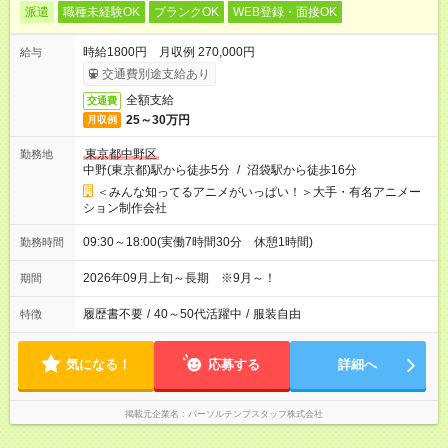
派遣
職種未経験OK
ブランクOK
WEB登録・面接OK
時給1800円 月収例 270,000円
給与
交通費別途支給あり
全額支給
交通費
25～30万円
月収例
東京都中野区
勤務地
中野(東京都)駅から徒歩5分
/
沼袋駅から徒歩16分
＜みんな知ってるアニメがいっぱい！＞大手・有名アニメー
ション制作会社
09:30～18:00(実働7時間30分 休憩1時間)
勤務時間
2026年09月上旬～長期 ※9月～！
期間
履歴書不要
/
40～50代活躍中
/
服装自由
特徴
気になる！
応募する
詳細へ
掲載元企業名
パーソルテンプスタッフ株式会社