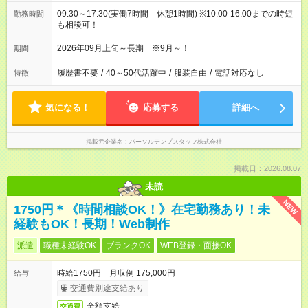
09:30～17:30(実働7時間 休憩1時間) ※10:00-16:00までの時短
勤務時間
も相談可！
2026年09月上旬～長期 ※9月～！
期間
履歴書不要
/
40～50代活躍中
/
服装自由
/
電話対応なし
特徴
気になる！
応募する
詳細へ
掲載元企業名
パーソルテンプスタッフ株式会社
掲載日：2026.08.07
未読
NEW
1750円＊《時間相談OK！》在宅勤務あり！未
経験もOK！長期！Web制作
派遣
職種未経験OK
ブランクOK
WEB登録・面接OK
時給1750円 月収例 175,000円
給与
交通費別途支給あり
全額支給
交通費