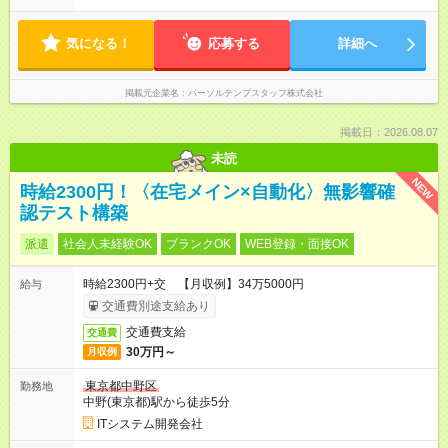
気になる！
応募する
詳細へ
掲載元企業名
パーソルテンプスタッフ株式会社
掲載日：2026.08.07
未読
NEW
時給2300円！〈在宅メイン×自動化〉無影響確
認テスト構築
派遣
社会人未経験OK
ブランクOK
WEB登録・面接OK
時給2300円+交 【月収例】34万5000円
給与
交通費別途支給あり
交通費支給
交通費
30万円～
月収例
東京都中野区
勤務地
中野(東京都)駅から徒歩5分
ITシステム開発会社