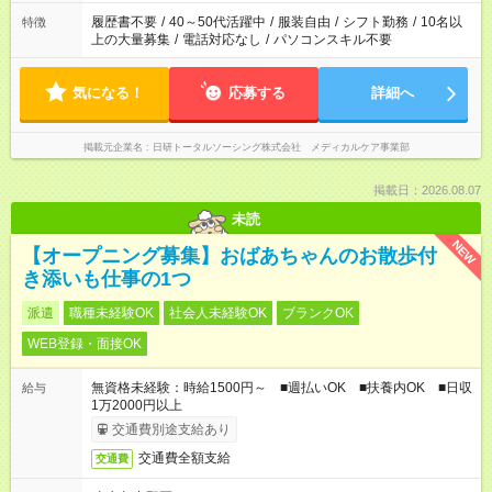
の勤務時間。 合計で週40時間を超える場合は応募できません。
履歴書不要
/
40～50代活躍中
/
服装自由
/
シフト勤務
/
10名以
特徴
上の大量募集
/
電話対応なし
/
パソコンスキル不要
気になる！
応募する
詳細へ
掲載元企業名
日研トータルソーシング株式会社 メディカルケア事業部
掲載日：2026.08.07
未読
NEW
【オープニング募集】おばあちゃんのお散歩付
き添いも仕事の1つ
派遣
職種未経験OK
社会人未経験OK
ブランクOK
WEB登録・面接OK
無資格未経験：時給1500円～ ■週払いOK ■扶養内OK ■日収
給与
1万2000円以上
交通費別途支給あり
交通費全額支給
交通費