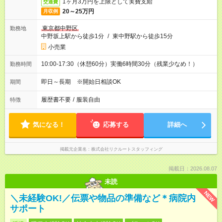
1ヶ月3万円を上限として実費支給
交通費
20～25万円
月収例
東京都中野区
勤務地
中野坂上駅から徒歩1分
/
東中野駅から徒歩15分
小売業
10:00-17:30（休憩60分）実働6時間30分（残業少なめ！）
勤務時間
即日～長期 ※開始日相談OK
期間
履歴書不要
/
服装自由
特徴
気になる！
応募する
詳細へ
掲載元企業名
株式会社リクルートスタッフィング
掲載日：2026.08.07
未読
NEW
＼未経験OK!／伝票や物品の準備など＊病院内
サポート