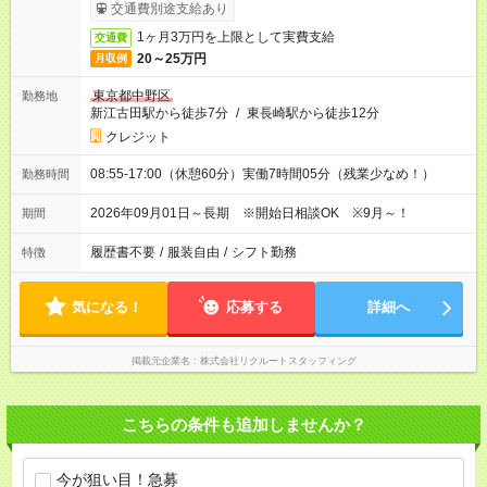
ービス利用可（利用条件有）
交通費別途支給あり
1ヶ月3万円を上限として実費支給
交通費
20～25万円
月収例
東京都中野区
勤務地
新江古田駅から徒歩7分
/
東長崎駅から徒歩12分
クレジット
08:55-17:00（休憩60分）実働7時間05分（残業少なめ！）
勤務時間
2026年09月01日～長期 ※開始日相談OK ※9月～！
期間
履歴書不要
/
服装自由
/
シフト勤務
特徴
気になる！
応募する
詳細へ
掲載元企業名
株式会社リクルートスタッフィング
こちらの条件も追加しませんか？
今が狙い目！急募