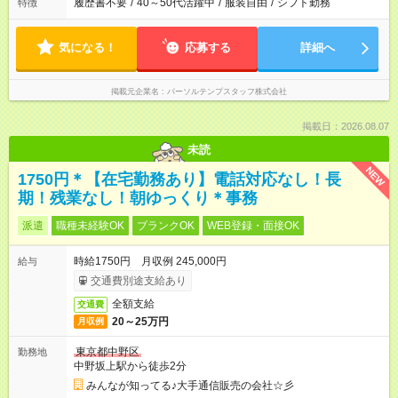
履歴書不要
/
40～50代活躍中
/
服装自由
/
シフト勤務
特徴
気になる！
応募する
詳細へ
掲載元企業名
パーソルテンプスタッフ株式会社
掲載日：2026.08.07
未読
NEW
1750円＊【在宅勤務あり】電話対応なし！長
期！残業なし！朝ゆっくり＊事務
派遣
職種未経験OK
ブランクOK
WEB登録・面接OK
時給1750円 月収例 245,000円
給与
交通費別途支給あり
全額支給
交通費
20～25万円
月収例
東京都中野区
勤務地
中野坂上駅から徒歩2分
みんなが知ってる♪大手通信販売の会社☆彡