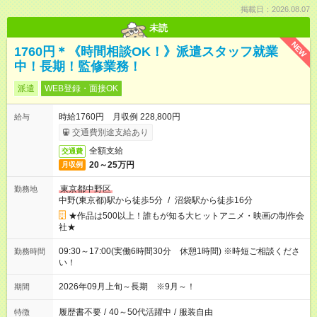
掲載日：2026.08.07
未読
NEW
1760円＊《時間相談OK！》派遣スタッフ就業
中！長期！監修業務！
派遣
WEB登録・面接OK
時給1760円 月収例 228,800円
給与
交通費別途支給あり
全額支給
交通費
20～25万円
月収例
東京都中野区
勤務地
中野(東京都)駅から徒歩5分
/
沼袋駅から徒歩16分
★作品は500以上！誰もが知る大ヒットアニメ・映画の制作会
社★
09:30～17:00(実働6時間30分 休憩1時間) ※時短ご相談くださ
勤務時間
い！
2026年09月上旬～長期 ※9月～！
期間
履歴書不要
/
40～50代活躍中
/
服装自由
特徴