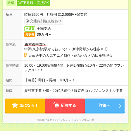
派遣
WEB登録・面接OK
時給1950円 月収例 312,000円+残業代
給与
交通費別途支給あり
全額支給
交通費
30万円～
月収例
東京都中野区
勤務地
中野(東京都)駅から徒歩5分
/
新中野駅から徒歩10分
☆放送中の人気アニメ制作・商品化などの版権管理☆
10:00～19:00(実働8時間 休憩1時間) ※10時～22時の間でフレ
勤務時間
ックスOK！
【急募】即日～長期 ※8月～！
期間
履歴書不要
/
40～50代活躍中
/
服装自由
/
パソコンスキル不要
特徴
気になる！
応募する
詳細へ
掲載元企業名
パーソルテンプスタッフ株式会社