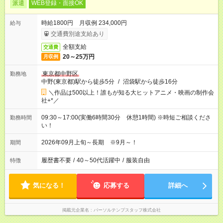
派遣
WEB登録・面接OK
時給1800円 月収例 234,000円
給与
交通費別途支給あり
全額支給
交通費
20～25万円
月収例
東京都中野区
勤務地
中野(東京都)駅から徒歩5分
/
沼袋駅から徒歩16分
＼作品は500以上！誰もが知る大ヒットアニメ・映画の制作会
社+*／
09:30～17:00(実働6時間30分 休憩1時間) ※時短ご相談くださ
勤務時間
い！
2026年09月上旬～長期 ※9月～！
期間
履歴書不要
/
40～50代活躍中
/
服装自由
特徴
気になる！
応募する
詳細へ
掲載元企業名
パーソルテンプスタッフ株式会社