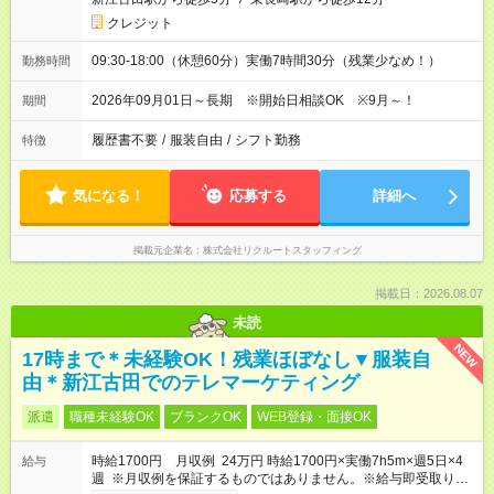
クレジット
09:30-18:00（休憩60分）実働7時間30分（残業少なめ！）
勤務時間
2026年09月01日～長期 ※開始日相談OK ※9月～！
期間
履歴書不要
/
服装自由
/
シフト勤務
特徴
気になる！
応募する
詳細へ
掲載元企業名
株式会社リクルートスタッフィング
掲載日：2026.08.07
未読
NEW
17時まで＊未経験OK！残業ほぼなし▼服装自
由＊新江古田でのテレマーケティング
派遣
職種未経験OK
ブランクOK
WEB登録・面接OK
時給1700円 月収例 24万円 時給1700円×実働7h5m×週5日×4
給与
週 ※月収例を保証するものではありません。※給与即受取りサ