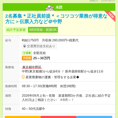
掲載日：2026.08.07
未読
NEW
2名募集＊正社員前提＊＜コツコツ業務が得意な
方に＞伝票入力など＠中野
紹介予定派遣
WEB登録・面接OK
時給1750円 月収例 280,000円+残業代
給与
交通費別途支給あり
全額支給
交通費
25～30万円
月収例
東京都中野区
勤務地
中野(東京都)駅から徒歩6分
/
新井薬師前駅から徒歩11分
産業廃棄物の運搬・管理をする企業◆
08:30～17:30(実働8時間 休憩1時間)
勤務時間
2026年09月上旬～長期 派遣期間3か月後、正社員に紹介予定
期間
入社日はご相談ください ※9月～！
40～50代活躍中
特徴