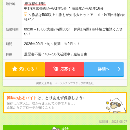
東京都中野区
勤務地
中野(東京都)駅から徒歩5分
/
沼袋駅から徒歩16分
＼作品は500以上！誰もが知る大ヒットアニメ・映画の制作会
社+*／
09:30～18:00(実働7時間30分 休憩1時間) ※時短ご相談くださ
勤務時間
い！
2026年09月上旬～長期 ※9月～！
期間
履歴書不要
/
40～50代活躍中
/
服装自由
特徴
気になる！
応募する
詳細へ
掲載元企業名
パーソルテンプスタッフ株式会社
興味のあるバイト
は、とりあえず保存しよう♪
保存した求人は、後からまとめて応募できるよ。
企業からアプローチが届くことも！
掲載日：2026.08.07
未読