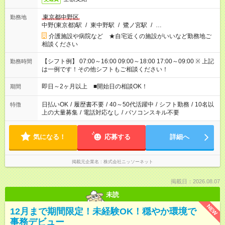
東京都中野区
勤務地
中野(東京都)駅
/
東中野駅
/
鷺ノ宮駅
/
…
介護施設や病院など ★自宅近くの施設がいいなど勤務地ご
相談ください
【シフト例】 07:00～16:00 09:00～18:00 17:00～09:00 ※ 上記
勤務時間
は一例です！その他シフトもご相談ください！
即日～2ヶ月以上 ■開始日の相談OK！
期間
日払いOK
/
履歴書不要
/
40～50代活躍中
/
シフト勤務
/
10名以
特徴
上の大量募集
/
電話対応なし
/
パソコンスキル不要
気になる！
応募する
詳細へ
掲載元企業名
株式会社ニッソーネット
掲載日：2026.08.07
未読
NEW
12月まで期間限定！未経験OK！穏やか環境で
事務デビュー