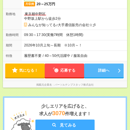
20～25万円
月収例
東京都中野区
勤務地
中野坂上駅から徒歩2分
みんなが知ってる♪大手通信販売の会社☆彡
09:30～17:30(実働7時間 休憩1時間)
勤務時間
2026年10月上旬～長期 ※10月～！
期間
履歴書不要
/
40～50代活躍中
/
服装自由
特徴
気になる！
応募する
詳細へ
掲載元企業名
パーソルテンプスタッフ株式会社
少しエリアを広げると、
3070
求人が
件増えます！
見てみる