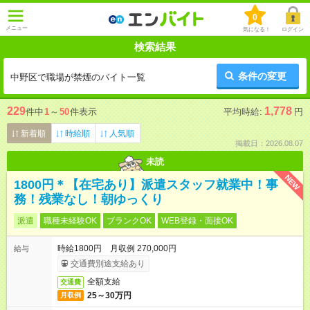
0
メニュー
気になる！
ログイン
検索結果
条件の変更
中野区で職場が禁煙のバイト一覧
229
1,778
件中
1
～
50
件表示
平均時給:
円
新着順
時給順
人気順
掲載日：2026.08.07
未読
NEW
1800円＊【在宅あり】派遣スタッフ就業中！事
務！残業なし！朝ゆっくり
派遣
職種未経験OK
ブランクOK
WEB登録・面接OK
時給1800円 月収例 270,000円
給与
交通費別途支給あり
全額支給
交通費
25～30万円
月収例