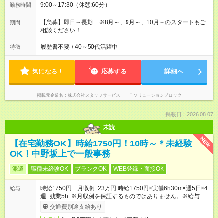
9:00～17:30（休憩:60分）
勤務時間
【急募】即日～長期 ※8月～、9月～、10月～のスタートもご
期間
相談ください！
履歴書不要
/
40～50代活躍中
特徴
気になる！
応募する
詳細へ
掲載元企業名
株式会社スタッフサービス ＩＴソリューションブロック
掲載日：2026.08.07
未読
NEW
【在宅勤務OK】時給1750円！10時～＊未経験
OK！中野坂上で一般事務
派遣
職種未経験OK
ブランクOK
WEB登録・面接OK
時給1750円 月収例 23万円 時給1750円×実働6h30m×週5日×4
給与
週+残業5h ※月収例を保証するものではありません。※給与即受
取りサービス利用可（利用条件有）
交通費別途支給あり