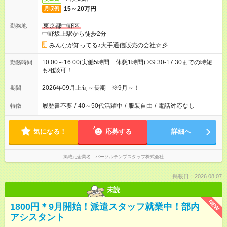
15～20万円
月収例
東京都中野区
勤務地
中野坂上駅から徒歩2分
みんなが知ってる♪大手通信販売の会社☆彡
10:00～16:00(実働5時間 休憩1時間) ※9:30-17:30までの時短
勤務時間
も相談可！
2026年09月上旬～長期 ※9月～！
期間
履歴書不要
/
40～50代活躍中
/
服装自由
/
電話対応なし
特徴
気になる！
応募する
詳細へ
掲載元企業名
パーソルテンプスタッフ株式会社
掲載日：2026.08.07
未読
NEW
1800円＊9月開始！派遣スタッフ就業中！部内
アシスタント