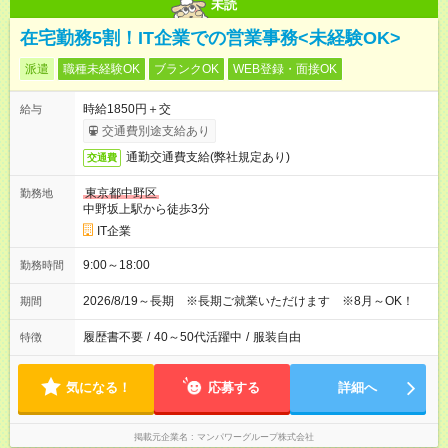
未読
在宅勤務5割！IT企業での営業事務<未経験OK>
派遣
職種未経験OK
ブランクOK
WEB登録・面接OK
時給1850円＋交
給与
交通費別途支給あり
通勤交通費支給(弊社規定あり)
交通費
東京都中野区
勤務地
中野坂上駅から徒歩3分
IT企業
9:00～18:00
勤務時間
2026/8/19～長期 ※長期ご就業いただけます ※8月～OK！
期間
履歴書不要
/
40～50代活躍中
/
服装自由
特徴
気になる！
応募する
詳細へ
掲載元企業名
マンパワーグループ株式会社