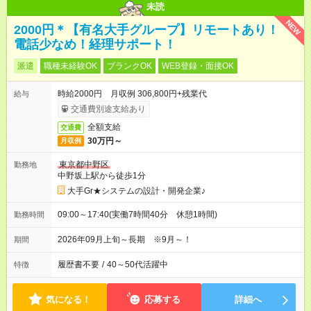
未読
NEW
2000円＊【有名大手グループ】リモートあり！
電話少なめ！経理サポート！
派遣
職種未経験OK
ブランクOK
WEB登録・面接OK
時給2000円 月収例 306,800円+残業代
給与
交通費別途支給あり
全額支給
交通費
30万円～
月収例
東京都中野区
勤務地
中野坂上駅から徒歩1分
大手Gr★システムの設計・開発企業♪
09:00～17:40(実働7時間40分 休憩1時間)
勤務時間
2026年09月上旬～長期 ※9月～！
期間
履歴書不要
/
40～50代活躍中
特徴
気になる！
応募する
詳細へ