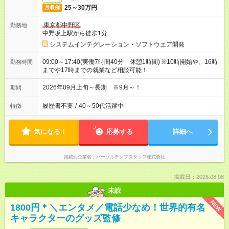
25～30万円
月収例
東京都中野区
勤務地
中野坂上駅から徒歩1分
システムインテグレーション・ソフトウエア開発
09:00～17:40(実働7時間40分 休憩1時間) ※10時開始や、16時
勤務時間
までや17時までの就業など相談可能！
2026年09月上旬～長期 ※9月～！
期間
履歴書不要
/
40～50代活躍中
特徴
気になる！
応募する
詳細へ
掲載元企業名
パーソルテンプスタッフ株式会社
掲載日：2026.08.08
未読
NEW
1800円＊＼エンタメ／電話少なめ！世界的有名
キャラクターのグッズ監修