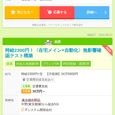
気になる！
応募する
詳細へ
掲載元企業名
パーソルテンプスタッフ株式会社
掲載日：2026.08.07
未読
NEW
時給2300円！〈在宅メイン×自動化〉無影響確
認テスト構築
派遣
社会人未経験OK
ブランクOK
WEB登録・面接OK
時給2300円+交 【月収例】34万5000円
給与
交通費別途支給あり
交通費支給
交通費
30万円～
月収例
東京都中野区
勤務地
中野(東京都)駅から徒歩5分
ITシステム開発会社