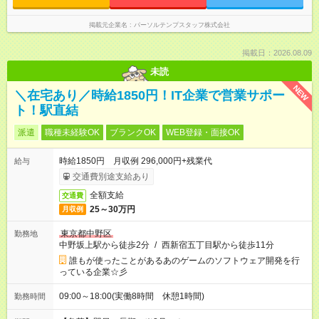
掲載元企業名
パーソルテンプスタッフ株式会社
掲載日：2026.08.09
未読
NEW
＼在宅あり／時給1850円！IT企業で営業サポー
ト！駅直結
派遣
職種未経験OK
ブランクOK
WEB登録・面接OK
時給1850円 月収例 296,000円+残業代
給与
交通費別途支給あり
全額支給
交通費
25～30万円
月収例
東京都中野区
勤務地
中野坂上駅から徒歩2分
/
西新宿五丁目駅から徒歩11分
誰もが使ったことがあるあのゲームのソフトウェア開発を行
っている企業☆彡
09:00～18:00(実働8時間 休憩1時間)
勤務時間