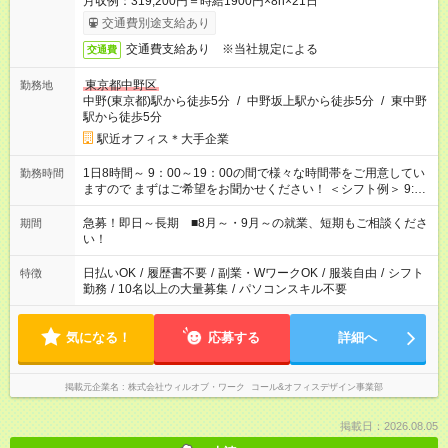
月収例：319,200円＝時給1900円×8h×21日
交通費別途支給あり
交通費支給あり ※当社規定による
交通費
東京都中野区
勤務地
中野(東京都)駅から徒歩5分
/
中野坂上駅から徒歩5分
/
東中野
駅から徒歩5分
駅近オフィス＊大手企業
1日8時間～ 9：00～19：00の間で様々な時間帯をご用意してい
勤務時間
ますので まずはご希望をお聞かせください！ ＜シフト例＞ 9:00
～18:00 10:00～19:00 など！
急募！即日～長期 ■8月～・9月～の就業、短期もご相談くださ
期間
い！
日払いOK
/
履歴書不要
/
副業・WワークOK
/
服装自由
/
シフト
特徴
勤務
/
10名以上の大量募集
/
パソコンスキル不要
気になる！
応募する
詳細へ
掲載元企業名
株式会社ウィルオブ・ワーク コール&オフィスデザイン事業部
掲載日：2026.08.05