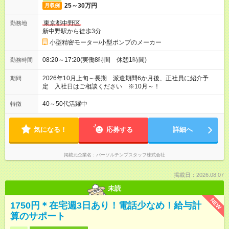
25～30万円
月収例
東京都中野区
勤務地
新中野駅から徒歩3分
小型精密モーター/小型ポンプのメーカー
08:20～17:20(実働8時間 休憩1時間)
勤務時間
2026年10月上旬～長期 派遣期間6か月後、正社員に紹介予
期間
定 入社日はご相談ください ※10月～！
40～50代活躍中
特徴
気になる！
応募する
詳細へ
掲載元企業名
パーソルテンプスタッフ株式会社
掲載日：2026.08.07
未読
NEW
1750円＊在宅週3日あり！電話少なめ！給与計
算のサポート