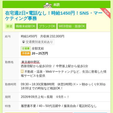
未読
NEW
在宅週2日×電話なし！時給1450円！SNS・マー
ケティング事務
派遣
職種未経験OK
ブランクOK
WEB登録・面接OK
時給1450円 月収例 232,000円
給与
交通費別途支給あり
全額支給
交通費
20～25万円
月収例
東京都中野区
勤務地
西新宿駅から徒歩10分
/
中野坂上駅から徒歩1分
不動産・温泉・Webマーケティングなど、生活に密着した情
報サービスを提供
09:30～18:30(実働8時間 休憩1時間) ※＞＞朝ゆっくり9:30◎
勤務時間
18:00までの時短など相談OK！
2026年09月上旬～長期 ※9月～！
期間
履歴書不要
/
40～50代活躍中
/
服装自由
/
電話対応なし
特徴