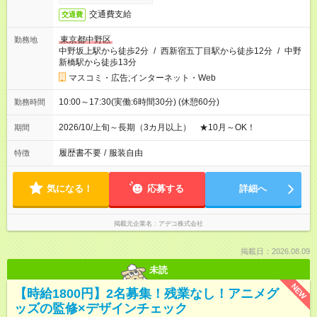
交通費支給
交通費
東京都中野区
勤務地
中野坂上駅から徒歩2分
/
西新宿五丁目駅から徒歩12分
/
中野
新橋駅から徒歩13分
マスコミ・広告;インターネット・Web
10:00～17:30(実働:6時間30分) (休憩60分)
勤務時間
2026/10/上旬～長期（3カ月以上） ★10月～OK！
期間
履歴書不要
/
服装自由
特徴
気になる！
応募する
詳細へ
掲載元企業名
アデコ株式会社
掲載日：2026.08.09
未読
NEW
【時給1800円】2名募集！残業なし！アニメグ
ッズの監修×デザインチェック