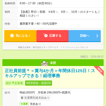
9:00～17:30（休憩:60分）
勤務時間
【急募】即日～長期 ※8月～、9月～、10月～のスタートもご
期間
相談ください！
履歴書不要
/
40～50代活躍中
特徴
気になる！
応募する
詳細へ
掲載元企業名
株式会社スタッフサービス ＩＴソリューションブロック
掲載日：2026.08.07
未読
NEW
正社員前提＊＜賞与4か月＞年間休日125日！ス
キルアップできる！経理事務
紹介予定派遣
WEB登録・面接OK
時給1850円 月収例 296,000円+残業代
給与
交通費別途支給あり
支給あり
交通費