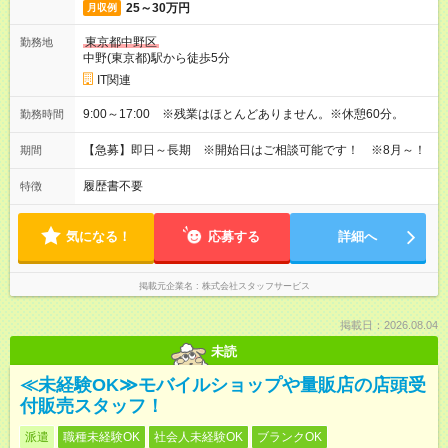
25～30万円
月収例
東京都中野区
勤務地
中野(東京都)駅から徒歩5分
IT関連
9:00～17:00 ※残業はほとんどありません。※休憩60分。
勤務時間
【急募】即日～長期 ※開始日はご相談可能です！ ※8月～！
期間
履歴書不要
特徴
気になる！
応募する
詳細へ
掲載元企業名
株式会社スタッフサービス
掲載日：2026.08.04
未読
≪未経験OK≫モバイルショップや量販店の店頭受
付販売スタッフ！
派遣
職種未経験OK
社会人未経験OK
ブランクOK