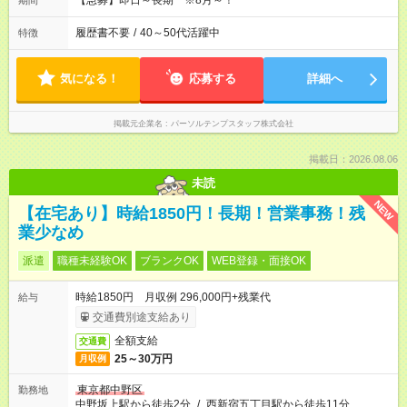
【急募】即日～長期 ※8月～！
期間
履歴書不要
/
40～50代活躍中
特徴
気になる！
応募する
詳細へ
掲載元企業名
パーソルテンプスタッフ株式会社
掲載日：2026.08.06
未読
NEW
【在宅あり】時給1850円！長期！営業事務！残
業少なめ
派遣
職種未経験OK
ブランクOK
WEB登録・面接OK
時給1850円 月収例 296,000円+残業代
給与
交通費別途支給あり
全額支給
交通費
25～30万円
月収例
東京都中野区
勤務地
中野坂上駅から徒歩2分
/
西新宿五丁目駅から徒歩11分