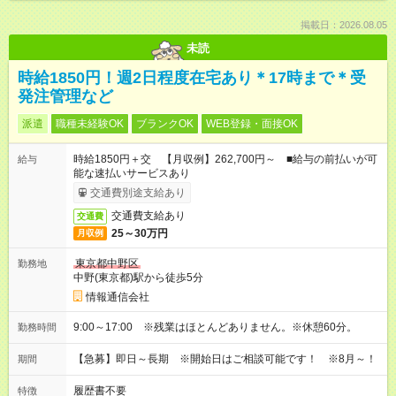
掲載日：2026.08.05
未読
時給1850円！週2日程度在宅あり＊17時まで＊受
発注管理など
派遣
職種未経験OK
ブランクOK
WEB登録・面接OK
時給1850円＋交 【月収例】262,700円～ ■給与の前払いが可
給与
能な速払いサービスあり
交通費別途支給あり
交通費支給あり
交通費
25～30万円
月収例
東京都中野区
勤務地
中野(東京都)駅から徒歩5分
情報通信会社
9:00～17:00 ※残業はほとんどありません。※休憩60分。
勤務時間
【急募】即日～長期 ※開始日はご相談可能です！ ※8月～！
期間
履歴書不要
特徴