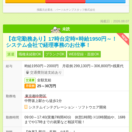
掲載元企業名
パーソルテンプスタッフ株式会社
掲載日：2026.08.07
未読
NEW
【在宅勤務あり】17時台定時×時給1950円～！
システム会社で経理事務のお仕事！
派遣
職種未経験OK
ブランクOK
WEB登録・面接OK
時給1950円～2000円 月収例 299,130円～306,800円+残業代
給与
交通費別途支給あり
全額支給
交通費
25～30万円
月収例
東京都中野区
勤務地
中野坂上駅から徒歩1分
システムインテグレーション・ソフトウエア開発
09:00～17:40(実働7時間40分 休憩1時間) ※10時開始や、16時
勤務時間
までや17時までの就業など相談可能！