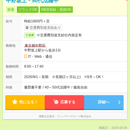
中野坂上＊50代活躍中
派遣
ブランクOK
WEB登録・面接OK
時給1800円＋交
給与
交通費別途支給あり
※交通費別途支給社内規定有
交通費
東京都中野区
勤務地
中野坂上駅から徒歩1分
IT・Web・通信
9:00～17:40
勤務時間
2026/9/1～長期 ※長期(2ヶ月以上) ※9月～OK！
期間
履歴書不要
/
40～50代活躍中
/
服装自由
特徴
気になる！
応募する
詳細へ
掲載元企業名
マンパワーグループ株式会社
掲載日：2026.08.06