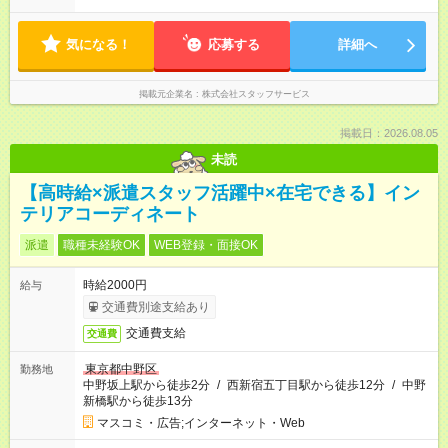
気になる！
応募する
詳細へ
掲載元企業名
株式会社スタッフサービス
掲載日：2026.08.05
未読
【高時給×派遣スタッフ活躍中×在宅できる】イン
テリアコーディネート
派遣
職種未経験OK
WEB登録・面接OK
時給2000円
給与
交通費別途支給あり
交通費支給
交通費
東京都中野区
勤務地
中野坂上駅から徒歩2分
/
西新宿五丁目駅から徒歩12分
/
中野
新橋駅から徒歩13分
マスコミ・広告;インターネット・Web