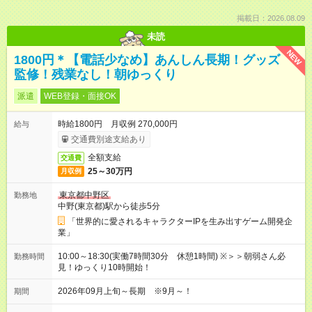
掲載日：2026.08.09
未読
NEW
1800円＊【電話少なめ】あんしん長期！グッズ
監修！残業なし！朝ゆっくり
派遣
WEB登録・面接OK
時給1800円 月収例 270,000円
給与
交通費別途支給あり
全額支給
交通費
25～30万円
月収例
東京都中野区
勤務地
中野(東京都)駅から徒歩5分
「世界的に愛されるキャラクターIPを生み出すゲーム開発企
業」
10:00～18:30(実働7時間30分 休憩1時間) ※＞＞朝弱さん必
勤務時間
見！ゆっくり10時開始！
2026年09月上旬～長期 ※9月～！
期間