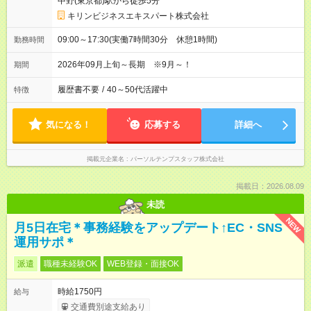
中野(東京都)駅から徒歩5分
キリンビジネスエキスパート株式会社
09:00～17:30(実働7時間30分 休憩1時間)
勤務時間
2026年09月上旬～長期 ※9月～！
期間
履歴書不要
/
40～50代活躍中
特徴
気になる！
応募する
詳細へ
掲載元企業名
パーソルテンプスタッフ株式会社
掲載日：2026.08.09
未読
NEW
月5日在宅＊事務経験をアップデート↑EC・SNS
運用サポ＊
派遣
職種未経験OK
WEB登録・面接OK
時給1750円
給与
交通費別途支給あり