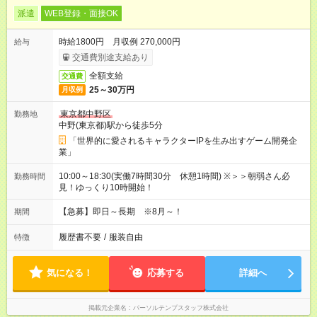
派遣
WEB登録・面接OK
時給1800円 月収例 270,000円
給与
交通費別途支給あり
全額支給
交通費
25～30万円
月収例
東京都中野区
勤務地
中野(東京都)駅から徒歩5分
「世界的に愛されるキャラクターIPを生み出すゲーム開発企
業」
10:00～18:30(実働7時間30分 休憩1時間) ※＞＞朝弱さん必
勤務時間
見！ゆっくり10時開始！
【急募】即日～長期 ※8月～！
期間
履歴書不要
/
服装自由
特徴
気になる！
応募する
詳細へ
掲載元企業名
パーソルテンプスタッフ株式会社