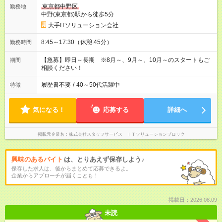
東京都中野区
勤務地
中野(東京都)駅から徒歩5分
大手ITソリューション会社
8:45～17:30（休憩:45分）
勤務時間
【急募】即日～長期 ※8月～、9月～、10月～のスタートもご
期間
相談ください！
履歴書不要
/
40～50代活躍中
特徴
気になる！
応募する
詳細へ
掲載元企業名
株式会社スタッフサービス ＩＴソリューションブロック
興味のあるバイト
は、とりあえず保存しよう♪
保存した求人は、後からまとめて応募できるよ。
企業からアプローチが届くことも！
掲載日：2026.08.09
未読