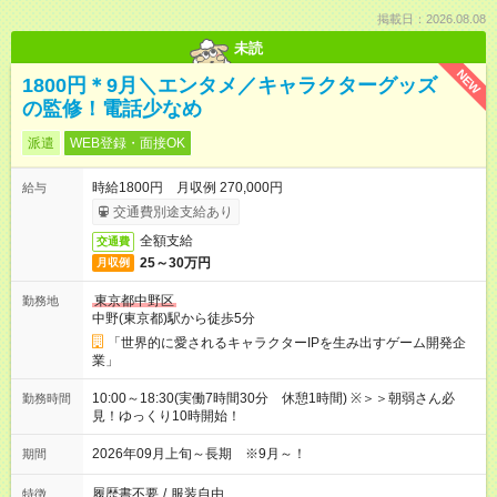
掲載日：2026.08.08
未読
NEW
1800円＊9月＼エンタメ／キャラクターグッズ
の監修！電話少なめ
派遣
WEB登録・面接OK
時給1800円 月収例 270,000円
給与
交通費別途支給あり
全額支給
交通費
25～30万円
月収例
東京都中野区
勤務地
中野(東京都)駅から徒歩5分
「世界的に愛されるキャラクターIPを生み出すゲーム開発企
業」
10:00～18:30(実働7時間30分 休憩1時間) ※＞＞朝弱さん必
勤務時間
見！ゆっくり10時開始！
2026年09月上旬～長期 ※9月～！
期間
履歴書不要
/
服装自由
特徴