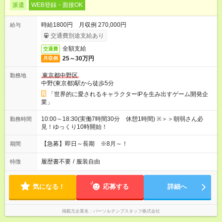
派遣
WEB登録・面接OK
時給1800円 月収例 270,000円
給与
交通費別途支給あり
全額支給
交通費
25～30万円
月収例
東京都中野区
勤務地
中野(東京都)駅から徒歩5分
「世界的に愛されるキャラクターIPを生み出すゲーム開発企
業」
10:00～18:30(実働7時間30分 休憩1時間) ※＞＞朝弱さん必
勤務時間
見！ゆっくり10時開始！
【急募】即日～長期 ※8月～！
期間
履歴書不要
/
服装自由
特徴
気になる！
応募する
詳細へ
掲載元企業名
パーソルテンプスタッフ株式会社