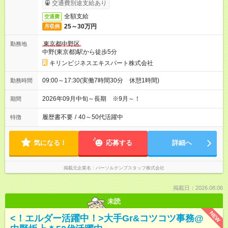
交通費別途支給あり
全額支給
交通費
25～30万円
月収例
東京都中野区
勤務地
中野(東京都)駅から徒歩5分
キリンビジネスエキスパート株式会社
09:00～17:30(実働7時間30分 休憩1時間)
勤務時間
2026年09月中旬～長期 ※9月～！
期間
履歴書不要
/
40～50代活躍中
特徴
気になる！
応募する
詳細へ
掲載元企業名
パーソルテンプスタッフ株式会社
掲載日：2026.08.06
未読
NEW
<！エルダー活躍中！>大手Gr&コツコツ事務@