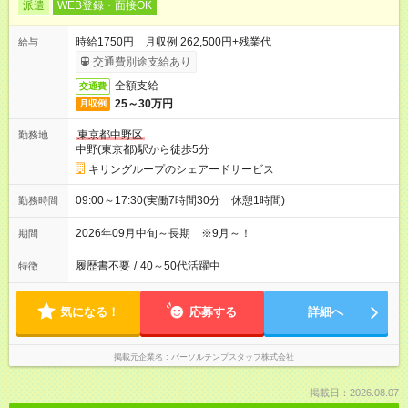
派遣
WEB登録・面接OK
時給1750円 月収例 262,500円+残業代
給与
交通費別途支給あり
全額支給
交通費
25～30万円
月収例
東京都中野区
勤務地
中野(東京都)駅から徒歩5分
キリングループのシェアードサービス
09:00～17:30(実働7時間30分 休憩1時間)
勤務時間
2026年09月中旬～長期 ※9月～！
期間
履歴書不要
/
40～50代活躍中
特徴
気になる！
応募する
詳細へ
掲載元企業名
パーソルテンプスタッフ株式会社
掲載日：2026.08.07