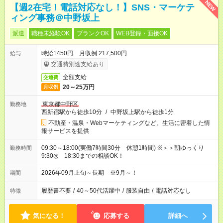
NEW
【週2在宅！電話対応なし！】SNS・マーケテ
ィング事務＠中野坂上
派遣
職種未経験OK
ブランクOK
WEB登録・面接OK
時給1450円 月収例 217,500円
給与
交通費別途支給あり
全額支給
交通費
20～25万円
月収例
東京都中野区
勤務地
西新宿駅から徒歩10分
/
中野坂上駅から徒歩1分
不動産・温泉・Webマーケティングなど、生活に密着した情
報サービスを提供
09:30～18:00(実働7時間30分 休憩1時間) ※＞＞朝ゆっくり
勤務時間
9:30◎ 18:30までの相談OK！
2026年09月上旬～長期 ※9月～！
期間
履歴書不要
/
40～50代活躍中
/
服装自由
/
電話対応なし
特徴
気になる！
応募する
詳細へ