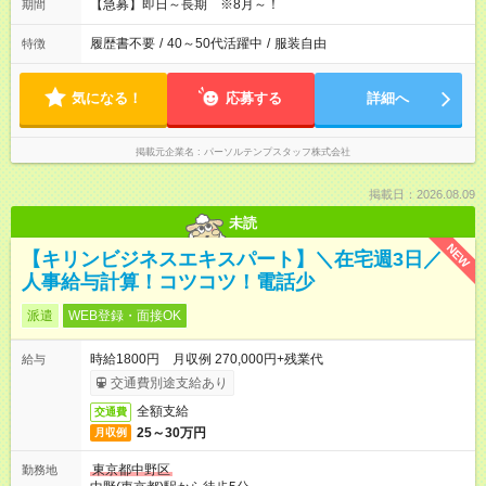
【急募】即日～長期 ※8月～！
期間
履歴書不要
/
40～50代活躍中
/
服装自由
特徴
気になる！
応募する
詳細へ
掲載元企業名
パーソルテンプスタッフ株式会社
掲載日：2026.08.09
未読
NEW
【キリンビジネスエキスパート】＼在宅週3日／
人事給与計算！コツコツ！電話少
派遣
WEB登録・面接OK
時給1800円 月収例 270,000円+残業代
給与
交通費別途支給あり
全額支給
交通費
25～30万円
月収例
東京都中野区
勤務地