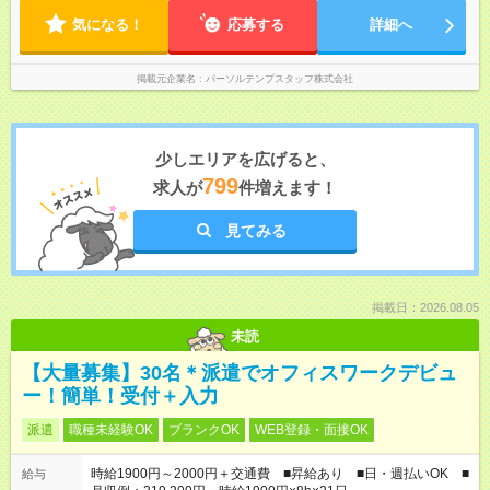
気になる！
応募する
詳細へ
掲載元企業名
パーソルテンプスタッフ株式会社
少しエリアを広げると、
799
求人が
件増えます！
見てみる
掲載日：2026.08.05
未読
【大量募集】30名＊派遣でオフィスワークデビュ
ー！簡単！受付＋入力
派遣
職種未経験OK
ブランクOK
WEB登録・面接OK
時給1900円～2000円＋交通費 ■昇給あり ■日・週払いOK ■
給与