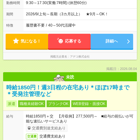
9:30～17:30(実働:7時間) (休憩60分)
勤務時間
2026/9/上旬～長期（3カ月以上） ★9月～OK！
期間
履歴書不要
/
40～50代活躍中
特徴
気になる！
応募する
詳細へ
掲載元企業名
アデコ株式会社
掲載日：2026.08.04
未読
時給1850円！週3日程の在宅あり＊ほぼ17時まで
＊受発注管理など
派遣
職種未経験OK
ブランクOK
WEB登録・面接OK
時給1850円＋交 【月収例】277,500円～ ■給与の前払いが可
給与
能な速払いサービスあり
交通費別途支給あり
交通費支給あり
交通費