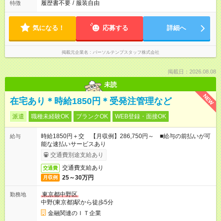
履歴書不要
/
服装自由
特徴
気になる！
応募する
詳細へ
掲載元企業名
パーソルテンプスタッフ株式会社
掲載日：2026.08.08
未読
NEW
在宅あり＊時給1850円＊受発注管理など
派遣
職種未経験OK
ブランクOK
WEB登録・面接OK
時給1850円＋交 【月収例】286,750円～ ■給与の前払いが可
給与
能な速払いサービスあり
交通費別途支給あり
交通費支給あり
交通費
25～30万円
月収例
東京都中野区
勤務地
中野(東京都)駅から徒歩5分
金融関連のＩＴ企業