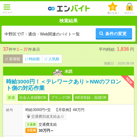
0
メニュー
気になる！
ログイン
検索結果
条件の変更
中野区でIT・通信・Web関連のバイト一覧
37
1,836
件中
1
～
37
件表示
平均時給:
円
新着順
時給順
人気順
掲載日：2026.08.09
未読
NEW
時給3000円！＜テレワークあり＞NWのフロン
ト側の対応作業
派遣
社会人未経験OK
ブランクOK
WEB登録・面接OK
時給3000円+交 【月収例】48万円
給与
交通費別途支給あり
交通費支給
交通費
30万円～
月収例