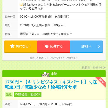
誰もが使ったことがあるあのゲームのソフトウェア開発を行
っている企業☆彡
09:00～18:00(実働8時間 休憩1時間)
勤務時間
2026年09月上旬～長期 ※9月～！
期間
履歴書不要
/
40～50代活躍中
/
服装自由
特徴
気になる！
応募する
詳細へ
掲載元企業名
パーソルテンプスタッフ株式会社
掲載日：2026.08.06
未読
NEW
1750円＊【キリンビジネスエキスパート】＼在
宅週3日／電話少なめ！給与計算サポ
派遣
WEB登録・面接OK
時給1750円 月収例 262,500円+残業代
給与