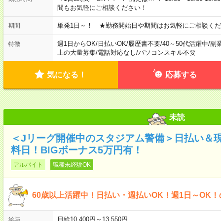
間もお気軽にご相談ください！
単発1日～！ ★勤務開始日や期間はお気軽にご相談くだ
期間
週1日からOK
/
日払いOK
/
履歴書不要
/
40～50代活躍中
/
副
特徴
上の大量募集
/
電話対応なし
/
パソコンスキル不要
気になる！
応募する
未読
＜Jリーグ開催中のスタジアム警備＞日払い＆
料日！BIGボーナス5万円有！
アルバイト
職種未経験OK
60歳以上活躍中！日払い・週払いOK！週1日～OK
日給10,400円～13,550円
給与