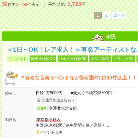
1,720
58
平均時給:
円
件中
1
～
50
件表示
1
2
次へ
未読
＜1日～OK！レア求人！＞有名アーティスト
アルバイト
職種未経験OK
社会人未経験OK
大学生歓迎
ブランクOK
＊有名な音楽イベントなど保有案件は100件以上！！
日給1万5000円～ ■最大で日給2万8500円！
給与
交通費別途支給あり
交通費規定支給
交通費
東京都中野区
勤務地
中野(東京都)駅
/
東中野駅
/
鷺ノ宮駅
/
…
イベント会場