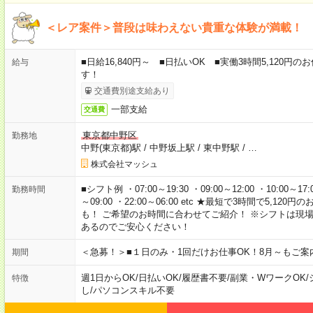
＜レア案件＞普段は味わえない貴重な体験が満載！
■日給16,840円～ ■日払いOK ■実働3時間5,120
給与
す！
交通費別途支給あり
一部支給
交通費
東京都中野区
勤務地
中野(東京都)駅
/
中野坂上駅
/
東中野駅
/
…
株式会社マッシュ
■シフト例 ・07:00～19:30 ・09:00～12:00 ・10:00～17:00
勤務時間
～09:00 ・22:00～06:00 etc ★最短で3時間で5,
も！ ご希望のお時間に合わせてご紹介！ ※シフトは現
あるのでご安心ください！
＜急募！＞■１日のみ・1回だけお仕事OK！8月～もご案
期間
週1日からOK
/
日払いOK
/
履歴書不要
/
副業・WワークOK
/
特徴
し
/
パソコンスキル不要