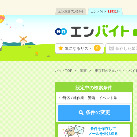
エン派遣
71454
件
エン バイト
82531
件
0
気になるリスト
保存した希
バイトTOP
関東
東京都のアルバイト・バイ
設定中の検索条件
中野区 / 軽作業・警備・イベント系
条件の変更
条件を保存して
メールを受け取る