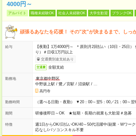
4000円～
アルバイト
職種未経験OK
社会人未経験OK
大学生歓迎
ブランクOK
頑張るあなたを応援！ その"次"が決まるまで、しっ
【夜勤】1万4000円～ ＊原則月2回払い（10日・25
給与
り）＃日収1万円以上
交通費別途支給あり
全額支給
交通費
東京都中野区
勤務地
中野坂上駅
/
鷺ノ宮駅
/
沼袋駅
/
…
高円寺
（選べる日勤・夜勤） ▼20：00～翌5：00／21：00～翌6
勤務時間
研修後即日～OK ★短期・長期の就業も大歓迎＃急募
期間
週1日からOK
/
日払いOK
/
40～50代活躍中
/
副業・Wワーク
特徴
応なし
/
パソコンスキル不要