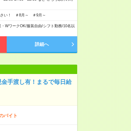
さい！ ＃8月～ ＃9月～
業・WワークOK
/
服装自由
/
シフト勤務
/
10名以
詳細へ
現金手渡し有！まるで毎日給
！のバイト