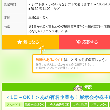
＜シフト例＞ いろいろなシフトで働けます！ ■7:00-24:00 ■8:00-
勤務時間
■20:30-翌11:00 など
単発1日～OK!
期間
週1日からOK
/
日払いOK
/
履歴書不要
/
40～50代活躍中
/
副
特徴
応なし
/
パソコンスキル不要
気になる！
応募する
興味のあるバイト
は、とりあえず保存しよう♪
保存した求人は、後からまとめて応募できるよ。
企業からアプローチが届くことも！
未読
＜1日～OK！＞あの有名企業も！展示会や株主
アルバイト
職種未経験OK
社会人未経験OK
大学生歓迎
ブランクOK