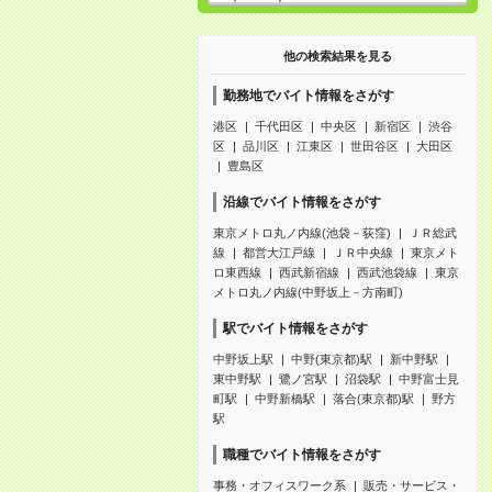
他の検索結果を見る
勤務地でバイト情報をさがす
港区
千代田区
中央区
新宿区
渋谷
区
品川区
江東区
世田谷区
大田区
豊島区
沿線でバイト情報をさがす
東京メトロ丸ノ内線(池袋－荻窪)
ＪＲ総武
線
都営大江戸線
ＪＲ中央線
東京メト
ロ東西線
西武新宿線
西武池袋線
東京
メトロ丸ノ内線(中野坂上－方南町)
駅でバイト情報をさがす
中野坂上駅
中野(東京都)駅
新中野駅
東中野駅
鷺ノ宮駅
沼袋駅
中野富士見
町駅
中野新橋駅
落合(東京都)駅
野方
駅
職種でバイト情報をさがす
事務・オフィスワーク系
販売・サービス・