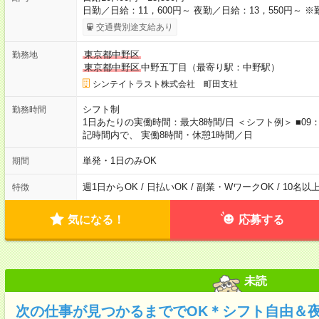
日勤／日給：11，600円～ 夜勤／日給：13，550円～ 
交通費別途支給あり
東京都中野区
勤務地
東京都中野区
中野五丁目（最寄り駅：中野駅）
シンテイトラスト株式会社 町田支社
シフト制
勤務時間
1日あたりの実働時間：最大8時間/日 ＜シフト例＞ ■09：00
記時間内で、 実働8時間・休憩1時間／日
単発・1日のみOK
期間
週1日からOK / 日払いOK / 副業・WワークOK / 10名
特徴
気になる！
応募する
未読
次の仕事が見つかるまででOK＊シフト自由＆