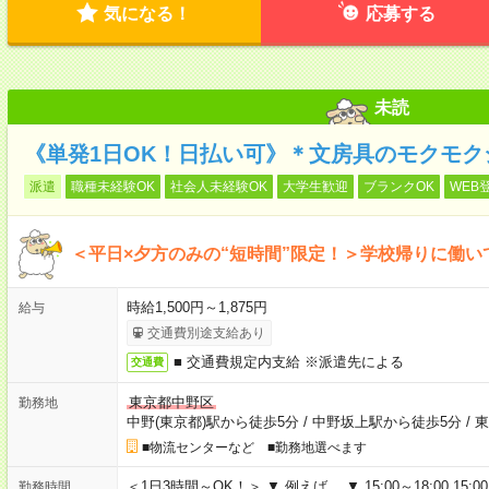
気になる！
応募する
未読
《単発1日OK！日払い可》＊文房具のモクモク
派遣
職種未経験OK
社会人未経験OK
大学生歓迎
ブランクOK
WEB
＜平日×夕方のみの“短時間”限定！＞学校帰りに働
時給1,500円～1,875円
給与
交通費別途支給あり
■ 交通費規定内支給 ※派遣先による
交通費
東京都中野区
勤務地
中野(東京都)駅から徒歩5分
/
中野坂上駅から徒歩5分
/
東
■物流センターなど ■勤務地選べます
＜1日3時間～OK！＞ ▼ 例えば… ▼ 15:00～18:00 15:00
勤務時間