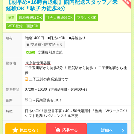
NEW
【朝早め×16時台退勤】館内配送スタッフ／未
経験OK＊駅チカ徒歩3分
派遣
職種未経験OK
社会人未経験OK
ブランクOK
WEB登録・面接OK
時給1400円 ■日払いOK ■昇給あり
給与
交通費別途支給あり
交通費別途支給
交通費
東京都世田谷区
勤務地
二子玉川駅から徒歩3分
/
用賀駅から徒歩
/
二子新地駅から徒
歩
二子玉川の商業施設です
07:30～16:30（実働8時間・休憩60分）
勤務時間
即日～長期勤務もOK！
期間
日払いOK
/
履歴書不要
/
40～50代活躍中
/
副業・WワークOK
/
特徴
シフト勤務
/
パソコンスキル不要
気になる！
応募する
詳細へ