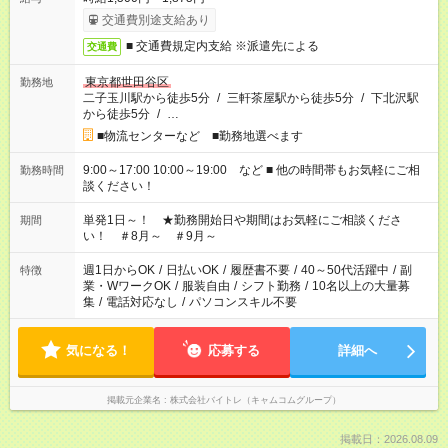
交通費別途支給あり
■ 交通費規定内支給 ※派遣先による
交通費
東京都世田谷区
勤務地
二子玉川駅から徒歩5分
/
三軒茶屋駅から徒歩5分
/
下北沢駅
から徒歩5分
/
…
■物流センターなど ■勤務地選べます
9:00～17:00 10:00～19:00 など ■ 他の時間帯もお気軽にご相
勤務時間
談ください！
単発1日～！ ★勤務開始日や期間はお気軽にご相談くださ
期間
い！ ＃8月～ ＃9月～
週1日からOK
/
日払いOK
/
履歴書不要
/
40～50代活躍中
/
副
特徴
業・WワークOK
/
服装自由
/
シフト勤務
/
10名以上の大量募
集
/
電話対応なし
/
パソコンスキル不要
気になる！
応募する
詳細へ
掲載元企業名
株式会社バイトレ（キャムコムグループ）
掲載日：2026.08.09