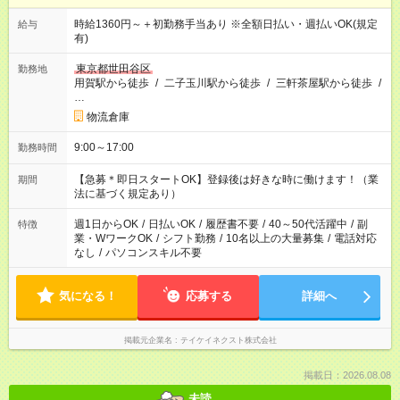
時給1360円～＋初勤務手当あり ※全額日払い・週払いOK(規定
給与
有)
東京都世田谷区
勤務地
用賀駅から徒歩
/
二子玉川駅から徒歩
/
三軒茶屋駅から徒歩
/
…
物流倉庫
9:00～17:00
勤務時間
【急募＊即日スタートOK】登録後は好きな時に働けます！（業
期間
法に基づく規定あり）
週1日からOK
/
日払いOK
/
履歴書不要
/
40～50代活躍中
/
副
特徴
業・WワークOK
/
シフト勤務
/
10名以上の大量募集
/
電話対応
なし
/
パソコンスキル不要
気になる！
応募する
詳細へ
掲載元企業名
テイケイネクスト株式会社
掲載日：2026.08.08
未読