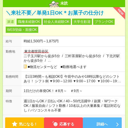
未読
NEW
＼来社不要／単発1日OK＊お菓子の仕分け
派遣
職種未経験OK
社会人未経験OK
大学生歓迎
ブランクOK
WEB登録・面接OK
時給1,500円～1,875円
給与
東京都世田谷区
勤務地
二子玉川駅から徒歩5分
/
三軒茶屋駅から徒歩5分
/
下北沢駅
から徒歩5分
/
…
■物流センターなど ■勤務地選べます
【1日3時間～も相談OK!】午前中のみや18時以降などのシフト
勤務時間
あり！ シフト例 ▼9:00～12:00 ▼9:00～17:00 ▼10:00～19:00
▼18:00～21:00
1日だけの単発OK！＃8月～ ＃9月～
期間
週1日からOK
/
日払いOK
/
40～50代活躍中
/
副業・Wワーク
特徴
OK
/
服装自由
/
シフト勤務
/
10名以上の大量募集
/
電話対応な
し
/
パソコンスキル不要
気になる！
応募する
詳細へ