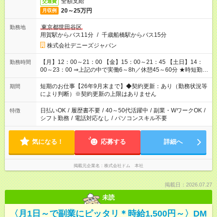
全額支給
交通費
20～25万円
月収例
東京都世田谷区
勤務地
用賀駅からバス11分
/
千歳船橋駅からバス15分
株式会社デニーズジャパン
【月】12：00～21：00 【金】15：00～21：45 【土日】14：
勤務時間
00～23：00 ⇒上記の中で実働6～8h／休憩45～60分 ★時短勤務
相談OK！
短期のお仕事【26年9月末まで】◆契約更新：あり（勤務状況等
期間
により判断）※契約更新の上限はありません
日払いOK
/
履歴書不要
/
40～50代活躍中
/
副業・WワークOK
/
特徴
シフト勤務
/
電話対応なし
/
パソコンスキル不要
気になる！
応募する
詳細へ
掲載元企業名
株式会社ドム 本社
掲載日：2026.07.27
未読
〈月1日～で副業にピッタリ＊時給1,500円～〉DM