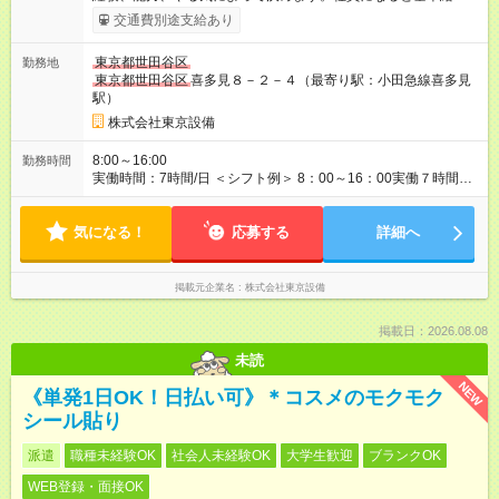
残業、夜勤など各種手当が付きます 【試用期間】試用期間あり
交通費別途支給あり
試用期間の長さ：1ヶ月 ※ 雇用形態と給与に、本採用時と異なる
部分があります。 雇用形態：中途採用（正社員） 給与：日
東京都世田谷区
勤務地
給 12,000円 ～ 14,000円 ※経験・能力を考慮して決定します。
東京都世田谷区
喜多見８－２－４（最寄り駅：小田急線喜多見
試用期間中は健康保険など福利厚生の一部が制限される可能性
駅）
があります。
株式会社東京設備
8:00～16:00
勤務時間
実働時間：7時間/日 ＜シフト例＞ 8：00～16：00実働７時間／
休憩１時間）
気になる！
応募する
詳細へ
掲載元企業名
株式会社東京設備
掲載日：2026.08.08
未読
NEW
《単発1日OK！日払い可》＊コスメのモクモク
シール貼り
派遣
職種未経験OK
社会人未経験OK
大学生歓迎
ブランクOK
WEB登録・面接OK