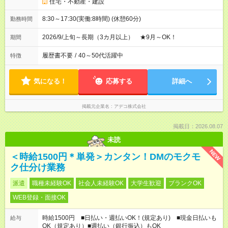
住宅・不動産・建設
8:30～17:30(実働:8時間) (休憩60分)
勤務時間
2026/9/上旬～長期（3カ月以上） ★9月～OK！
期間
履歴書不要
/
40～50代活躍中
特徴
気になる！
応募する
詳細へ
掲載元企業名
アデコ株式会社
掲載日：2026.08.07
未読
NEW
＜時給1500円＊単発＞カンタン！DMのモクモ
ク仕分け業務
派遣
職種未経験OK
社会人未経験OK
大学生歓迎
ブランクOK
WEB登録・面接OK
時給1500円 ■日払い・週払いOK！(規定あり) ■現金日払いも
給与
OK（規定あり）■週払い（銀行振込）もOK