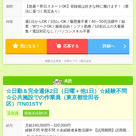
にご相談ください！
【急募＊即日スタートOK】登録後は好きな時に働けます！（業
期間
法に基づく規定あり）
週1日からOK
/
日払いOK
/
履歴書不要
/
40～50代活躍中
/
副
特徴
業・WワークOK
/
服装自由
/
シフト勤務
/
10名以上の大量募
集
/
電話対応なし
/
パソコンスキル不要
気になる！
応募する
詳細へ
掲載元企業名
日伸セフティ株式会社
未読
☆日勤＆完全週休2日（日曜＋他1日）☆経験不問
☆公共施設での作業員（東京都世田谷
区）/TN01STY
正社員
職種未経験OK
月給240,000円～320,000円
給与
経験不問 学歴不問 ※未経験者多数活躍中 【試用期間】試用期間
あり 試用期間の長さ：3ヶ月 雇用形態、給与は本採用時と同じ