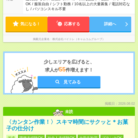
OK
/
服装自由
/
シフト勤務
/
10名以上の大量募集
/
電話対応な
し
/
パソコンスキル不要
気になる！
応募する
詳細へ
掲載元企業名
株式会社バイトレ（キャムコムグループ）
少しエリアを広げると、
55
求人が
件増えます！
見てみる
掲載日：2026.08.02
未読
〈カンタン作業！〉スキマ時間にサクッと＊お菓
子の仕分け