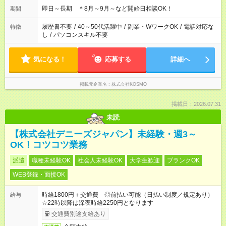
即日～長期 ＊8月～9月～など開始日相談OK！
期間
履歴書不要
/
40～50代活躍中
/
副業・WワークOK
/
電話対応な
特徴
し
/
パソコンスキル不要
気になる！
応募する
詳細へ
掲載元企業名
株式会社KOSMO
掲載日：2026.07.31
未読
【株式会社デニーズジャパン】未経験・週3～
OK！コツコツ業務
派遣
職種未経験OK
社会人未経験OK
大学生歓迎
ブランクOK
WEB登録・面接OK
時給1800円＋交通費 ◎前払い可能（日払い制度／規定あり）
給与
☆22時以降は深夜時給2250円となります
交通費別途支給あり