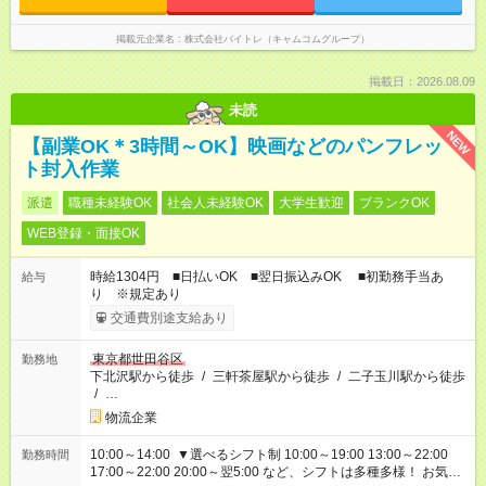
掲載元企業名
株式会社バイトレ（キャムコムグループ）
掲載日：2026.08.09
未読
NEW
【副業OK＊3時間～OK】映画などのパンフレッ
ト封入作業
派遣
職種未経験OK
社会人未経験OK
大学生歓迎
ブランクOK
WEB登録・面接OK
時給1304円 ■日払いOK ■翌日振込みOK ■初勤務手当あ
給与
り ※規定あり
交通費別途支給あり
東京都世田谷区
勤務地
下北沢駅から徒歩
/
三軒茶屋駅から徒歩
/
二子玉川駅から徒歩
/
…
物流企業
10:00～14:00 ▼選べるシフト制 10:00～19:00 13:00～22:00
勤務時間
17:00～22:00 20:00～翌5:00 など、シフトは多種多様！ お気軽