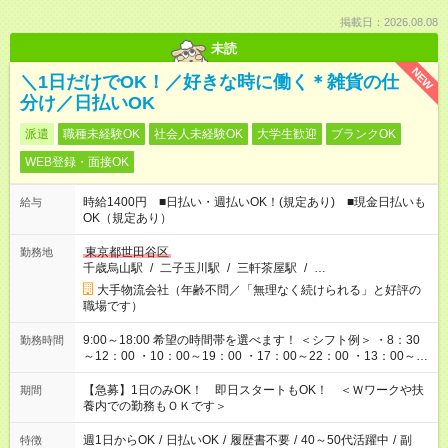
掲載日：2026.08.08
未読
NEW
＼1日だけでOK！／好きな時に働く＊雑貨の仕
分け／日払いOK
派遣
職種未経験OK
社会人未経験OK
大学生歓迎
ブランクOK
WEB登録・面接OK
時給1400円 ■日払い・週払いOK！(規定あり) ■現金日払いも
給与
OK（規定あり）
東京都世田谷区
勤務地
千歳烏山駅
/
二子玉川駅
/
三軒茶屋駅
/
…
大手物流会社（年齢不問／「無理なく続けられる」と好評の
職場です）
9:00～18:00 希望の時間帯を選べます！ ＜シフト例＞ ・8：30
勤務時間
～12：00 ・10：00～19：00 ・17：00～22：00 ・13：00～
22：00 ・22：00～翌6：00 など
【急募】1日のみOK！ 即日スタートもOK！ ＜Ｗワークや扶
期間
養内での勤務もＯＫです＞
週1日からOK
/
日払いOK
/
履歴書不要
/
40～50代活躍中
/
副
特徴