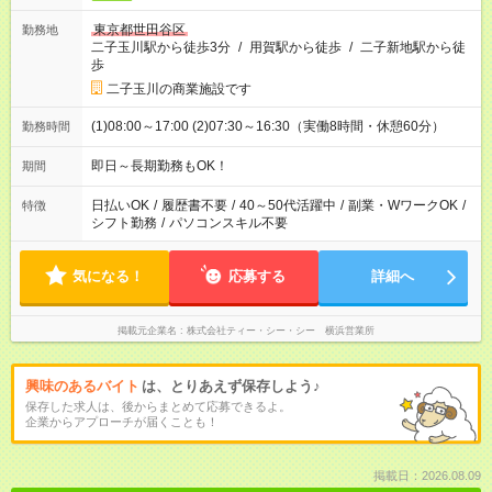
東京都世田谷区
勤務地
二子玉川駅から徒歩3分
/
用賀駅から徒歩
/
二子新地駅から徒
歩
二子玉川の商業施設です
(1)08:00～17:00 (2)07:30～16:30（実働8時間・休憩60分）
勤務時間
即日～長期勤務もOK！
期間
日払いOK
/
履歴書不要
/
40～50代活躍中
/
副業・WワークOK
/
特徴
シフト勤務
/
パソコンスキル不要
気になる！
応募する
詳細へ
掲載元企業名
株式会社ティー・シー・シー 横浜営業所
興味のあるバイト
は、とりあえず保存しよう♪
保存した求人は、後からまとめて応募できるよ。
企業からアプローチが届くことも！
掲載日：2026.08.09