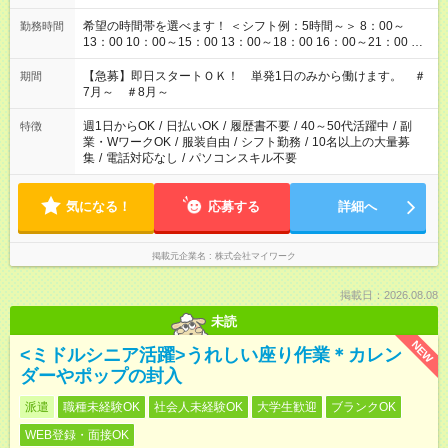
希望の時間帯を選べます！ ＜シフト例：5時間～＞ 8：00～
勤務時間
13：00 10：00～15：00 13：00～18：00 16：00～21：00 ＜
シフト例：8時間～＞ ・10：00～19：00 ・13：00～22：00 ・
22：00～翌6：00 など！是非ご希望をお聞かせください！
【急募】即日スタートＯＫ！ 単発1日のみから働けます。 ＃
期間
7月～ ＃8月～
週1日からOK
/
日払いOK
/
履歴書不要
/
40～50代活躍中
/
副
特徴
業・WワークOK
/
服装自由
/
シフト勤務
/
10名以上の大量募
集
/
電話対応なし
/
パソコンスキル不要
気になる！
応募する
詳細へ
掲載元企業名
株式会社マイワーク
掲載日：2026.08.08
未読
NEW
<ミドルシニア活躍>うれしい座り作業＊カレン
ダーやポップの封入
派遣
職種未経験OK
社会人未経験OK
大学生歓迎
ブランクOK
WEB登録・面接OK