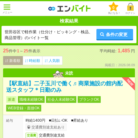
0
メニュー
気になる！
ログイン
検索結果
世田谷区で軽作業（仕分け・ピッキング・検品、
条件の変更
商品管理）のバイト一覧
25
1,485
件中
1
～
25
件表示
平均時給:
円
新着順
時給順
人気順
掲載日：2026.08.09
未読
NEW
【駅直結】二子玉川で働く♬商業施設の館内配
送スタッフ＊日勤のみ
派遣
職種未経験OK
社会人未経験OK
ブランクOK
WEB登録・面接OK
時給1400円 ■日払いOK ■昇給あり
給与
交通費別途支給あり
交通費別途支給
交通費