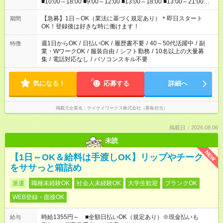
■10:00～18:00 ■9:00～12:00 ■13:00～18:00 ■13:00～21:00
■22:00～翌6:00 など あなたの希望を教えてください！
【急募】1日～OK（業法に基づく規定あり）＊即日スタート
期間
OK！登録後は好きな時に働けます！
週1日からOK
/
日払いOK
/
履歴書不要
/
40～50代活躍中
/
副
特徴
業・WワークOK
/
服装自由
/
シフト勤務
/
10名以上の大量募
集
/
電話対応なし
/
パソコンスキル不要
気になる！
応募する
詳細へ
掲載元企業名
テイケイワークス株式会社（募集担当）
掲載日：2026.08.06
未読
NEW
【1日～OK＆給料は手渡しOK】リップやチーク
をササっと箱詰め
派遣
職種未経験OK
社会人未経験OK
大学生歓迎
ブランクOK
WEB登録・面接OK
時給1355円～ ■全額日払いOK（規定あり）※現金払いも
給与