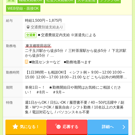
派遣
職種未経験OK
社会人未経験OK
大学生歓迎
ブランクOK
WEB登録・面接OK
時給1,500円～1,875円
給与
交通費別途支給あり
■ 交通費規定内支給 ※派遣先による
交通費
東京都世田谷区
勤務地
二子玉川駅から徒歩5分
/
三軒茶屋駅から徒歩5分
/
下北沢駅
から徒歩5分
/
…
■物流センターなど ■勤務地選べます
【1日3時間～も相談OK!】 ＜シフト例＞ 9:00～12:00 10:00～
勤務時間
15:00 12:00～17:00 18:00～21:00 など こちら以外の時間帯も
お気軽にご相談ください！
単発1日～！ ★勤務開始日や期間はお気軽にご相談くださ
期間
い！ ＃8月～ ＃9月～
週1日からOK
/
日払いOK
/
履歴書不要
/
40～50代活躍中
/
副
特徴
業・WワークOK
/
服装自由
/
シフト勤務
/
10名以上の大量募
集
/
電話対応なし
/
パソコンスキル不要
気になる！
応募する
詳細へ