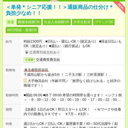
NEW
＜単発＊シニア応援！！＞通販商品の仕分け＊
負担少なめ！！
派遣
職種未経験OK
社会人未経験OK
大学生歓迎
ブランクOK
WEB登録・面接OK
時給1500円 ■日払い・週払いOK！(規定あり) ■現金日払いも
給与
OK（規定あり）■週払い（銀行振込）もOK
交通費別途支給あり
交通費実費支給
交通費
東京都世田谷区
勤務地
千歳烏山駅から徒歩5分
/
二子玉川駅
/
三軒茶屋駅
/
…
大手物流会社（年齢不問／「無理なく続けられる」と好評の
職場です！）
■開始 06:00 ■終了 09:00 希望の時間帯を選べます！ ＜シフト例
勤務時間
＞ ・8：30～12：00 ・10：00～19：00 ・17：00～22：00 ・
13：00～22：00 ・22：00～翌6：00 など
【急募】1日のみOK！即日スタートもOK！ ＜Ｗワークや扶養
期間
内での勤務もＯＫです＞ ＃7月～＃8月～
週1日からOK
/
日払いOK
/
履歴書不要
/
40～50代活躍中
/
副
特徴