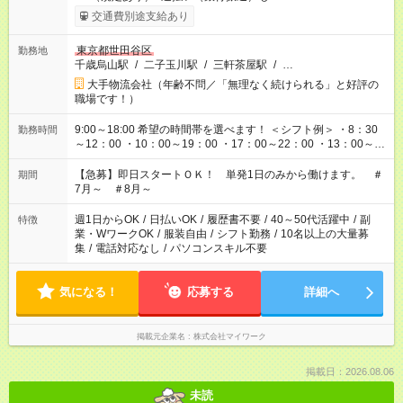
交通費別途支給あり
東京都世田谷区
勤務地
千歳烏山駅
/
二子玉川駅
/
三軒茶屋駅
/
…
大手物流会社（年齢不問／「無理なく続けられる」と好評の
職場です！）
9:00～18:00 希望の時間帯を選べます！ ＜シフト例＞ ・8：30
勤務時間
～12：00 ・10：00～19：00 ・17：00～22：00 ・13：00～
22：00 ・22：00～翌6：00 など
【急募】即日スタートＯＫ！ 単発1日のみから働けます。 ＃
期間
7月～ ＃8月～
週1日からOK
/
日払いOK
/
履歴書不要
/
40～50代活躍中
/
副
特徴
業・WワークOK
/
服装自由
/
シフト勤務
/
10名以上の大量募
集
/
電話対応なし
/
パソコンスキル不要
気になる！
応募する
詳細へ
掲載元企業名
株式会社マイワーク
掲載日：2026.08.06
未読