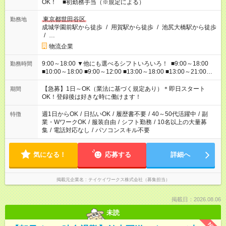
OK！ ■初勤務手当（※規定による）
東京都世田谷区
勤務地
成城学園前駅から徒歩
/
用賀駅から徒歩
/
池尻大橋駅から徒歩
/
…
物流企業
9:00～18:00 ▼他にも選べるシフトいろいろ！ ■9:00～18:00
勤務時間
■10:00～18:00 ■9:00～12:00 ■13:00～18:00 ■13:00～21:00
■22:00～翌6:00 など あなたの希望を教えてください！
【急募】1日～OK（業法に基づく規定あり）＊即日スタート
期間
OK！登録後は好きな時に働けます！
週1日からOK
/
日払いOK
/
履歴書不要
/
40～50代活躍中
/
副
特徴
業・WワークOK
/
服装自由
/
シフト勤務
/
10名以上の大量募
集
/
電話対応なし
/
パソコンスキル不要
気になる！
応募する
詳細へ
掲載元企業名
テイケイワークス株式会社（募集担当）
掲載日：2026.08.06
未読