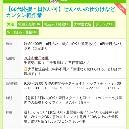
NEW
【60代応援＊日払い可】せんべいの仕分けなど
カンタン軽作業
派遣
職種未経験OK
社会人未経験OK
大学生歓迎
ブランクOK
WEB登録・面接OK
時給1400円 ■日払い・週払いOK！(規定あり) ■現金日払いも
給与
ＯＫ（規定あり）
東京都世田谷区
勤務地
千歳烏山駅
/
二子玉川駅
/
三軒茶屋駅
/
…
大手物流会社（年齢不問／「無理なく続けられる」と好評の
職場です！）
9:00～18:00 希望の時間帯を選べます！ ＜シフト例＞ ・8：30
勤務時間
～12：00 ・10：00～19：00 ・17：00～22：00 ・13：00～
22：00 ・22：00～翌6：00 など
【急募】1日のみOK！即日スタートもOK！ ＜Ｗワークや扶養
期間
内での勤務もＯＫです＞ ＃7月～＃8月～
週1日からOK
/
日払いOK
/
履歴書不要
/
40～50代活躍中
/
副
特徴
業・WワークOK
/
服装自由
/
シフト勤務
/
10名以上の大量募
集
/
電話対応なし
/
パソコンスキル不要