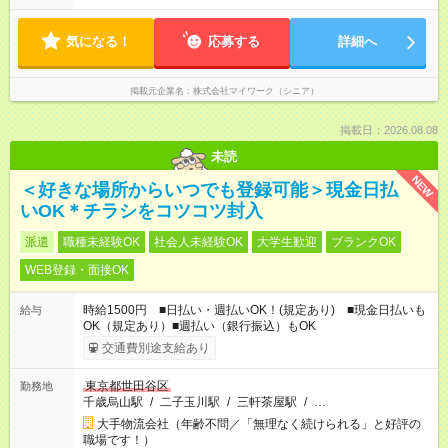
気になる！
応募する
詳細へ
掲載元企業名
株式会社マイワーク（シニア）
掲載日：2026.08.08
未読
NEW
＜好きな場所からいつでも登録可能＞現金日払
いOK＊チラシをコツコツ封入
派遣
職種未経験OK
社会人未経験OK
大学生歓迎
ブランクOK
WEB登録・面接OK
時給1500円 ■日払い・週払いOK！(規定あり) ■現金日払いも
給与
OK（規定あり）■週払い（銀行振込）もOK
交通費別途支給あり
東京都世田谷区
勤務地
千歳烏山駅
/
二子玉川駅
/
三軒茶屋駅
/
…
大手物流会社（年齢不問／「無理なく続けられる」と好評の
職場です！）