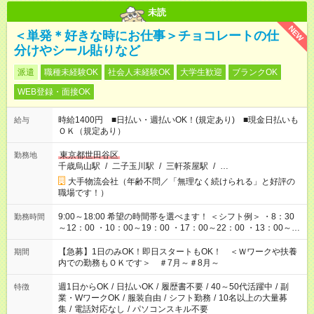
未読
NEW
＜単発＊好きな時にお仕事＞チョコレートの仕
分けやシール貼りなど
派遣
職種未経験OK
社会人未経験OK
大学生歓迎
ブランクOK
WEB登録・面接OK
時給1400円 ■日払い・週払いOK！(規定あり) ■現金日払いも
給与
ＯＫ（規定あり）
東京都世田谷区
勤務地
千歳烏山駅
/
二子玉川駅
/
三軒茶屋駅
/
…
大手物流会社（年齢不問／「無理なく続けられる」と好評の
職場です！）
9:00～18:00 希望の時間帯を選べます！ ＜シフト例＞ ・8：30
勤務時間
～12：00 ・10：00～19：00 ・17：00～22：00 ・13：00～
22：00 ・22：00～翌6：00 など
【急募】1日のみOK！即日スタートもOK！ ＜Ｗワークや扶養
期間
内での勤務もＯＫです＞ ＃7月～＃8月～
週1日からOK
/
日払いOK
/
履歴書不要
/
40～50代活躍中
/
副
特徴
業・WワークOK
/
服装自由
/
シフト勤務
/
10名以上の大量募
集
/
電話対応なし
/
パソコンスキル不要