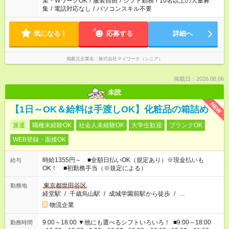
業・WワークOK
/
服装自由
/
シフト勤務
/
10名以上の大量募
集
/
電話対応なし
/
パソコンスキル不要
気になる！
応募する
詳細へ
掲載元企業名
株式会社マイワーク（シニア）
掲載日：2026.08.06
未読
NEW
【1日～OK＆給料は手渡しOK】化粧品の箱詰め
派遣
職種未経験OK
社会人未経験OK
大学生歓迎
ブランクOK
WEB登録・面接OK
時給1355円～ ■全額日払いOK（規定あり）※現金払いも
給与
OK！ ■初勤務手当（※規定による）
東京都世田谷区
勤務地
経堂駅
/
千歳烏山駅
/
成城学園前駅から徒歩
/
…
物流企業
9:00～18:00 ▼他にも選べるシフトいろいろ！ ■9:00～18:00
勤務時間