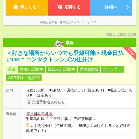
気になる！
応募する
詳細へ
掲載元企業名
株式会社マイワーク（シニア）
掲載日：2026.08.08
未読
NEW
＜好きな場所からいつでも登録可能＞現金日払
いOK＊コンタクトレンズの仕分け
派遣
職種未経験OK
社会人未経験OK
大学生歓迎
ブランクOK
WEB登録・面接OK
時給1300円 ■日払い・週払いOK！(規定あり) ■現金日払いも
給与
ＯＫ（規定あり）
交通費別途支給あり
東京都世田谷区
勤務地
千歳烏山駅
/
二子玉川駅
/
三軒茶屋駅
/
…
大手物流会社（年齢不問／「無理なく続けられる」と好評の
職場です！）