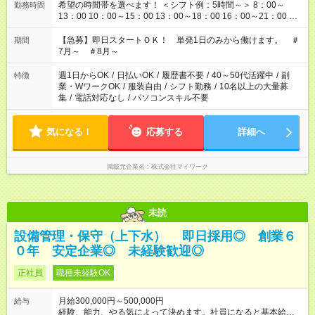
希望の時間帯を選べます！ ＜シフト例：5時間～＞ 8：00～
勤務時間
13：00 10：00～15：00 13：00～18：00 16：00～21：00 ＜
シフト例：8時間～＞ ・10：00～19：00 ・13：00～22：00 ・
22：00～翌6：00 など！是非ご希望をお聞かせください！
【急募】即日スタートＯＫ！ 単発1日のみから働けます。 ＃
期間
7月～ ＃8月～
週1日からOK
/
日払いOK
/
履歴書不要
/
40～50代活躍中
/
副
特徴
業・WワークOK
/
服装自由
/
シフト勤務
/
10名以上の大量募
集
/
電話対応なし
/
パソコンスキル不要
気になる！
応募する
詳細へ
掲載元企業名
株式会社マイワーク
未読
設備管理・保守（上下水） 即日採用◎ 創業６
０年 安定企業◎ 未経験歓迎◎
正社員
職種未経験OK
月給300,000円～500,000円
給与
経験、能力、やる気によって決めます。社員になると基本給に