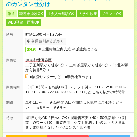
のカンタン仕分け
派遣
職種未経験OK
社会人未経験OK
大学生歓迎
ブランクOK
WEB登録・面接OK
時給1,500円～1,875円
給与
交通費別途支給あり
■ 交通費規定内支給 ※派遣先による
交通費
東京都世田谷区
勤務地
二子玉川駅から徒歩5分
/
三軒茶屋駅から徒歩5分
/
下北沢駅
から徒歩5分
/
…
■物流センターなど ■勤務地選べます
【1日3時間～も相談OK!】 ＜シフト例＞ 9:00～12:00 12:00～
勤務時間
17:00 17:00～22:00 18:00～21:00 など こちら以外の時間帯も
お気軽にご相談ください！
単発1日～！ ★勤務開始日や期間はお気軽にご相談くださ
期間
い！ ＃8月～ ＃9月～
週1日からOK
/
日払いOK
/
履歴書不要
/
40～50代活躍中
/
副
特徴
業・WワークOK
/
服装自由
/
シフト勤務
/
10名以上の大量募
集
/
電話対応なし
/
パソコンスキル不要