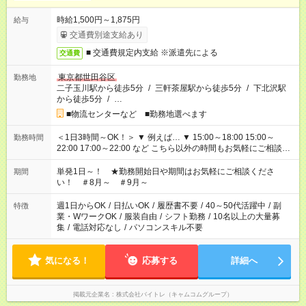
時給1,500円～1,875円
給与
交通費別途支給あり
■ 交通費規定内支給 ※派遣先による
交通費
東京都世田谷区
勤務地
二子玉川駅から徒歩5分
/
三軒茶屋駅から徒歩5分
/
下北沢駅
から徒歩5分
/
…
■物流センターなど ■勤務地選べます
＜1日3時間～OK！＞ ▼ 例えば… ▼ 15:00～18:00 15:00～
勤務時間
22:00 17:00～22:00 など こちら以外の時間もお気軽にご相談く
ださい！
単発1日～！ ★勤務開始日や期間はお気軽にご相談くださ
期間
い！ ＃8月～ ＃9月～
週1日からOK
/
日払いOK
/
履歴書不要
/
40～50代活躍中
/
副
特徴
業・WワークOK
/
服装自由
/
シフト勤務
/
10名以上の大量募
集
/
電話対応なし
/
パソコンスキル不要
気になる！
応募する
詳細へ
掲載元企業名
株式会社バイトレ（キャムコムグループ）