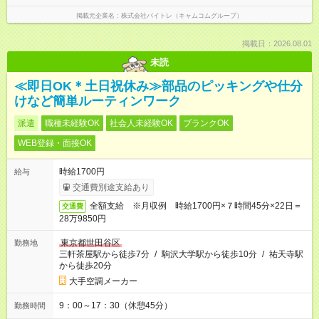
掲載元企業名
株式会社バイトレ（キャムコムグループ）
掲載日：2026.08.01
未読
≪即日OK＊土日祝休み≫部品のピッキングや仕分
けなど簡単ルーティンワーク
派遣
職種未経験OK
社会人未経験OK
ブランクOK
WEB登録・面接OK
時給1700円
給与
交通費別途支給あり
全額支給 ※月収例 時給1700円×７時間45分×22日＝
交通費
28万9850円
東京都世田谷区
勤務地
三軒茶屋駅から徒歩7分
/
駒沢大学駅から徒歩10分
/
祐天寺駅
から徒歩20分
大手空調メーカー
9：00～17：30（休憩45分）
勤務時間