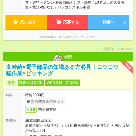
業・WワークOK
/
服装自由
/
シフト勤務
/
10名以上の大量募
集
/
電話対応なし
/
パソコンスキル不要
気になる！
応募する
詳細へ
掲載元企業名
株式会社マイワーク（シニア）
掲載日：2026.08.07
未読
NEW
高時給×電子部品の知識ある方必見！コツコツ
軽作業×ピッキング
派遣
職種未経験OK
WEB登録・面接OK
時給2000円
給与
交通費別途支給あり
交通費支給
交通費
東京都世田谷区
勤務地
豪徳寺駅から徒歩4分
/
山下(東京都)駅から徒歩5分
/
梅ケ丘駅
から徒歩7分