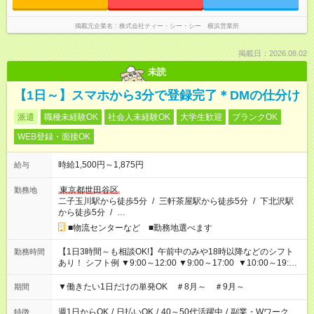
掲載元企業名
株式会社ティー・シー・シー 横浜営業所
掲載日：2026.08.02
未読
【1日～】スマホから3分で登録完了＊DMの仕分け
派遣
職種未経験OK
社会人未経験OK
大学生歓迎
ブランクOK
WEB登録・面接OK
時給1,500円～1,875円
給与
東京都世田谷区
勤務地
二子玉川駅から徒歩5分
/
三軒茶屋駅から徒歩5分
/
下北沢駅
から徒歩5分
/
…
■物流センターなど ■勤務地選べます
【1日3時間～も相談OK!】午前中のみや18時以降などのシフト
勤務時間
あり！ シフト例 ▼9:00～12:00 ▼9:00～17:00 ▼10:00～19:00
▼18:00～21:00
▼働きたい1日だけの単発OK ＃8月～ ＃9月～
期間
週1日からOK
/
日払いOK
/
40～50代活躍中
/
副業・Wワーク
特徴