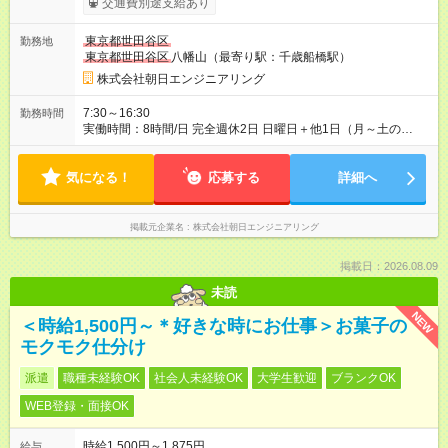
交通費別途支給あり
です。
東京都世田谷区
勤務地
東京都世田谷区
八幡山（最寄り駅：千歳船橋駅）
株式会社朝日エンジニアリング
7:30～16:30
勤務時間
実働時間：8時間/日 完全週休2日 日曜日＋他1日（月～土の
間） 有給休暇、慶弔休暇
気になる！
応募する
詳細へ
掲載元企業名
株式会社朝日エンジニアリング
掲載日：2026.08.09
未読
NEW
＜時給1,500円～＊好きな時にお仕事＞お菓子の
モクモク仕分け
派遣
職種未経験OK
社会人未経験OK
大学生歓迎
ブランクOK
WEB登録・面接OK
時給1,500円～1,875円
給与