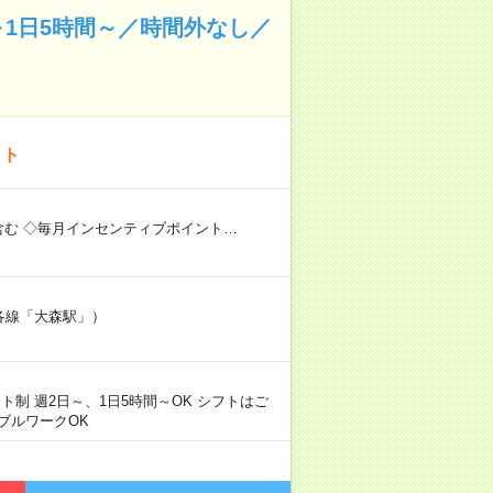
1日5時間～／時間外なし／
イト
含む ◇毎月インセンティブポイント…
：各線「大森駅」）
シフト制 週2日～、1日5時間～OK シフトはご
ブルワークOK