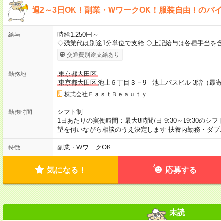
週2～3日OK！副業・WワークOK！服装自由！のバ
時給1,250円～
給与
◇残業代は別途1分単位で支給 ◇上記給与は各種手当を
交通費別途支給あり
東京都大田区
勤務地
東京都大田区
池上６丁目３－9 池上パスビル 3階（最
株式会社ＦａｓｔＢｅａｕｔｙ
シフト制
勤務時間
1日あたりの実働時間：最大8時間/日 9:30～19:30のシ
望を伺いながら相談のうえ決定します 扶養内勤務・ダブ
副業・WワークOK
特徴
気になる！
応募する
未読