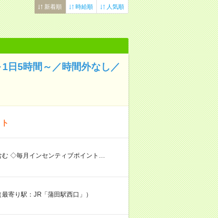
新着順
時給順
人気順
1日5時間～／時間外なし／
イト
含む ◇毎月インセンティブポイント…
（最寄り駅：JR「蒲田駅西口」）