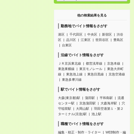
他の検索結果を見る
勤務地でバイト情報をさがす
港区
千代田区
中央区
新宿区
渋谷
区
品川区
江東区
世田谷区
豊島区
台東区
沿線でバイト情報をさがす
ＪＲ京浜東北線
都営浅草線
京急本線
東急東横線
東京モノレール
東急大井町
線
東急池上線
東急目黒線
京急空港線
東急多摩川線
駅でバイト情報をさがす
大森(東京都)駅
蒲田駅
平和島駅
流通
センター駅
京急蒲田駅
大森海岸駅
穴
守稲荷駅
大岡山駅
羽田空港第１・第２
ターミナル(京急)駅
池上駅
職種でバイト情報をさがす
編集・校正・制作・ライター
WEB制作・編