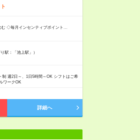
イト
含む ◇毎月インセンティブポイント…
寄り駅：「池上駅」）
フト制 週2日～、1日5時間～OK シフトはご希
ルワークOK
詳細へ