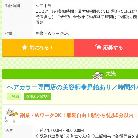
シフト制
勤務時間
1日あたりの実働時間：最大6時間40分/日 週3～5日出勤可能
時間含む） ご希望に合わせて勤務終了時間はご相談可能
間別
副業・WワークOK
特徴
気になる！
応募する
未読
ヘアカラー専門店の美容師◆昇給あり／時間外
正社員
職種未経験OK
副業・WワークOK！服装自由！駅から徒歩5分以内
月給270,000円～400,000円
給与
◇残業代は別途1分単位で支給 ◇上記給与は各種手当を含