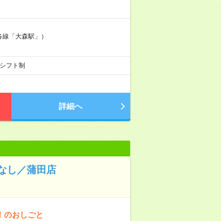
：各線「大森駅」）
0のシフト制
詳細へ
なし／蒲田店
！のおしごと