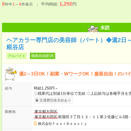
1,250
8
平均時給:
円
件中
1
～
8
件表示
未読
ヘアカラー専門店の美容師（パート）◆週2日～
糀谷店
アルバイト
職種未経験OK
週2～3日OK！副業・WワークOK！服装自由！のバ
時給1,250円～
給与
◇残業代は別途1分単位で支給 ◇上記給与は各種手当を
交通費別途支給あり
東京都大田区
勤務地
東京都大田区
南蒲田３丁目１３－１１第２佐藤ビル1階
株式会社ＦａｓｔＢｅａｕｔｙ