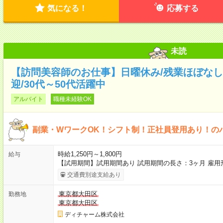
気になる！
応募する
未読
【訪問美容師のお仕事】日曜休み/残業ほぼなし/
迎/30代～50代活躍中
アルバイト
職種未経験OK
副業・WワークOK！シフト制！正社員登用あり！の
時給1,250円～1,800円
給与
【試用期間】試用期間あり 試用期間の長さ：3ヶ月 雇
交通費別途支給あり
東京都大田区
勤務地
東京都大田区
ディチャーム株式会社