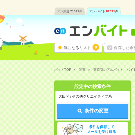
エン派遣
71573
件
エン バイト
82531
件
0
気になるリスト
保存した希
バイトTOP
関東
東京都のアルバイト・バイ
設定中の検索条件
大田区 / その他クリエイティブ系
条件の変更
条件を保存して
メールを受け取る