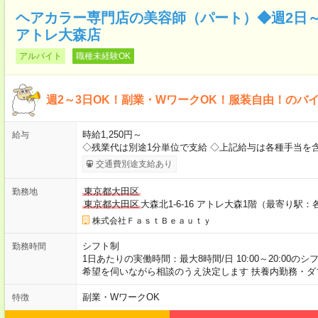
ヘアカラー専門店の美容師（パート）◆週2日～
アトレ大森店
アルバイト
職種未経験OK
週2～3日OK！副業・WワークOK！服装自由！のバ
時給1,250円～
給与
◇残業代は別途1分単位で支給 ◇上記給与は各種手当を
交通費別途支給あり
東京都大田区
勤務地
東京都大田区
大森北1-6-16 アトレ大森1階（最寄り駅
株式会社ＦａｓｔＢｅａｕｔｙ
シフト制
勤務時間
1日あたりの実働時間：最大8時間/日 10:00～20:00の
希望を伺いながら相談のうえ決定します 扶養内勤務・ダ
副業・WワークOK
特徴