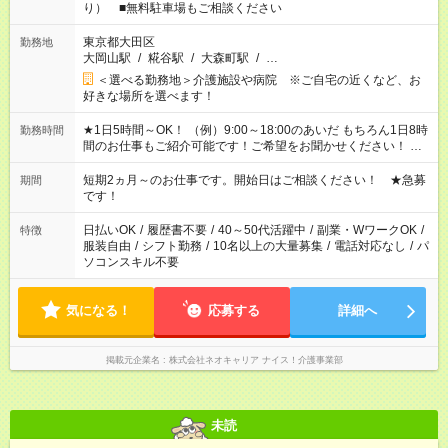
り） ■無料駐車場もご相談ください
東京都大田区
勤務地
大岡山駅
/
糀谷駅
/
大森町駅
/
…
＜選べる勤務地＞介護施設や病院 ※ご自宅の近くなど、お
好きな場所を選べます！
★1日5時間～OK！ （例）9:00～18:00のあいだ もちろん1日8時
勤務時間
間のお仕事もご紹介可能です！ご希望をお聞かせください！ ★
家庭の都合でお休みが必要な場合も遠慮なくご相談ください。
※週最低15時間以上の勤務が必要です
短期2ヵ月～のお仕事です。開始日はご相談ください！ ★急募
期間
です！
日払いOK
/
履歴書不要
/
40～50代活躍中
/
副業・WワークOK
/
特徴
服装自由
/
シフト勤務
/
10名以上の大量募集
/
電話対応なし
/
パ
ソコンスキル不要
気になる！
応募する
詳細へ
掲載元企業名
株式会社ネオキャリア ナイス！介護事業部
未読