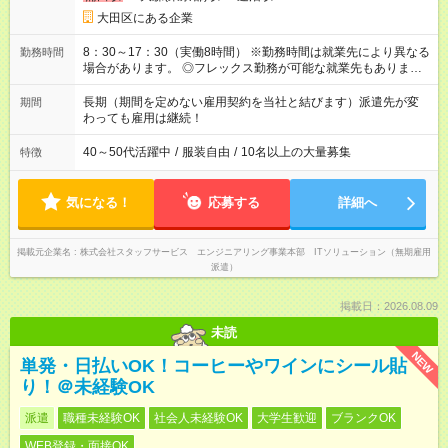
大田区にある企業
8：30～17：30（実働8時間） ※勤務時間は就業先により異なる
勤務時間
場合があります。 ◎フレックス勤務が可能な就業先もありま
す。 ◎今よりもさらに働きやすい環境をつくるべく、 働き方
改革に全社をあげて取り組んでいます。
長期（期間を定めない雇用契約を当社と結びます）派遣先が変
期間
わっても雇用は継続！
40～50代活躍中
/
服装自由
/
10名以上の大量募集
特徴
気になる！
応募する
詳細へ
掲載元企業名
株式会社スタッフサービス エンジニアリング事業本部 ITソリューション（無期雇用
派遣）
掲載日：2026.08.09
未読
NEW
単発・日払いOK！コーヒーやワインにシール貼
り！＠未経験OK
派遣
職種未経験OK
社会人未経験OK
大学生歓迎
ブランクOK
WEB登録・面接OK