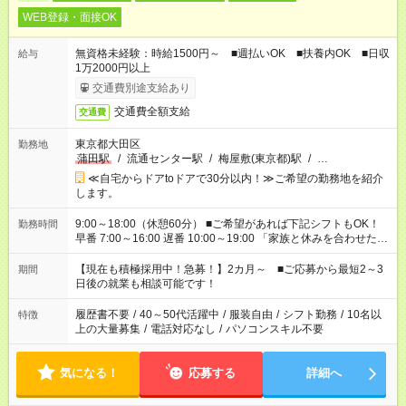
WEB登録・面接OK
無資格未経験：時給1500円～ ■週払いOK ■扶養内OK ■日収
給与
1万2000円以上
交通費別途支給あり
交通費全額支給
交通費
東京都大田区
勤務地
蒲田駅
/
流通センター駅
/
梅屋敷(東京都)駅
/
…
≪自宅からドアtoドアで30分以内！≫ご希望の勤務地を紹介
します。
9:00～18:00（休憩60分） ■ご希望があれば下記シフトもOK！
勤務時間
早番 7:00～16:00 遅番 10:00～19:00 「家族と休みを合わせた
い」 「余裕を持って夕飯の準備がしたい」 「できれば残業はし
たくない」 など、ご希望を教えてくださいね。 ※Wワーク希望
【現在も積極採用中！急募！】2カ月～ ■ご応募から最短2～3
期間
の方へ 今ご覧のお仕事で希望する勤務時間と、もう1つのお仕事
日後の就業も相談可能です！
の勤務時間。 合計で週40時間を超える場合は応募できません。
履歴書不要
/
40～50代活躍中
/
服装自由
/
シフト勤務
/
10名以
特徴
上の大量募集
/
電話対応なし
/
パソコンスキル不要
気になる！
応募する
詳細へ