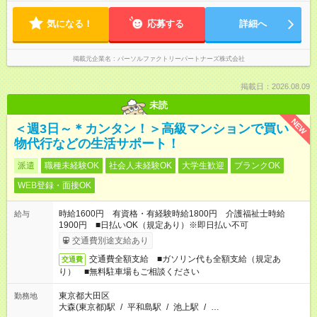
気になる！
応募する
詳細へ
掲載元企業名
パーソルファクトリーパートナーズ株式会社
掲載日：2026.08.09
未読
NEW
＜週3日～＊カンタン！＞高級マンションで買い
物代行などの生活サポート！
派遣
職種未経験OK
社会人未経験OK
大学生歓迎
ブランクOK
WEB登録・面接OK
時給1600円 有資格・有経験時給1800円 介護福祉士時給
給与
1900円 ■日払いOK（規定あり）※即日払い不可
交通費別途支給あり
交通費全額支給 ■ガソリン代も全額支給（規定あ
交通費
り） ■無料駐車場もご相談ください
東京都大田区
勤務地
大森(東京都)駅
/
平和島駅
/
池上駅
/
…