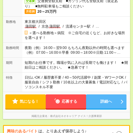
交通費全額支給 ■ガソリン代も全額支給（規定あ
交通費
り） ■無料駐車場もご相談ください
20～25万円
月収例
東京都大田区
勤務地
蒲田駅
/
京急
蒲田駅
/
流通センター駅
/
…
＜選べる勤務地＞病院 ※ご自宅の近くなど、お好きな場所
を選べます！
夜勤（例） 16:00～翌9:00 もちろん夜勤以外の時間も選べます
勤務時間
（例） 07:00～16:00※早番 09:00～18:00※日勤 11:00～
20:00※遅番 ※時間は、固定・選べる施設もあるので、ご希望が
あれば調整できます！ ※シフト制。勤務地により実働時間が異
短期のお仕事です。職場が気に入れば長期でも働けます！ ★開
期間
なります。★家庭の都合でお休みが必要な場合も遠慮なくご相談
始日はご相談ください。 ★急募です！
ください。
日払いOK
/
履歴書不要
/
40～50代活躍中
/
副業・WワークOK
/
特徴
服装自由
/
シフト勤務
/
10名以上の大量募集
/
電話対応なし
/
パ
ソコンスキル不要
気になる！
応募する
詳細へ
掲載元企業名
株式会社ネオキャリア ナイス！介護事業部
興味のあるバイト
は、とりあえず保存しよう♪