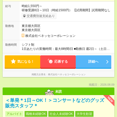
時給1,550円～
給与
研修受講8日～10日（時給1500円） 【試用期間】試用期間なし
交通費別途支給あり
東京都大田区
勤務地
東京都大田区
株式会社ベネッセコーポレーション
シフト制
勤務時間
1日あたりの実働時間：最大8時間/日 ■勤務日 週2日～（土日祝
休み） ■勤務時間 学校滞在：8:30※～17:30の間の連続した8時
間（うち休憩１時間）＋自宅での報告書作成1時間 実働8時間/日
気になる！
※勤務時間が8:30～の場合、朝8時半から学校で就業できること
応募する
詳細へ
が必要
掲載元企業名
株式会社ベネッセコーポレーション
掲載日：2026.08.09
未読
NEW
＜単発＊1日～OK！＞コンサートなどのグッズ
販売スタッフ＊
アルバイト
職種未経験OK
社会人未経験OK
大学生歓迎