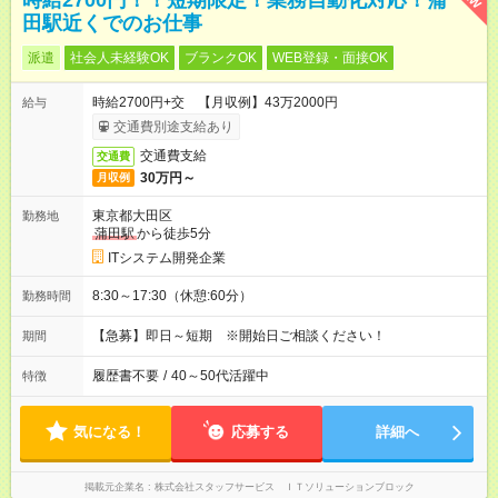
時給2700円！！短期限定！業務自動化対応！蒲
田駅近くでのお仕事
派遣
社会人未経験OK
ブランクOK
WEB登録・面接OK
時給2700円+交 【月収例】43万2000円
給与
交通費別途支給あり
交通費支給
交通費
30万円～
月収例
東京都大田区
勤務地
蒲田駅
から徒歩5分
ITシステム開発企業
8:30～17:30（休憩:60分）
勤務時間
【急募】即日～短期 ※開始日ご相談ください！
期間
履歴書不要
/
40～50代活躍中
特徴
気になる！
応募する
詳細へ
掲載元企業名
株式会社スタッフサービス ＩＴソリューションブロック