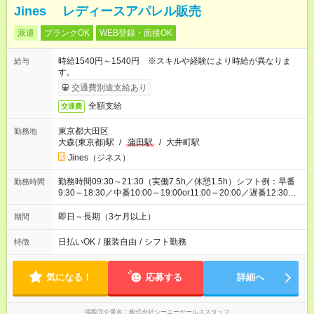
Jines レディースアパレル販売
派遣
ブランクOK
WEB登録・面接OK
時給1540円～1540円 ※スキルや経験により時給が異なりま
給与
す。
交通費別途支給あり
全額支給
交通費
東京都大田区
勤務地
大森(東京都)駅
/
蒲田駅
/
大井町駅
Jines（ジネス）
勤務時間09:30～21:30（実働7.5h／休憩1.5h）シフト例：早番
勤務時間
9:30～18:30／中番10:00～19:00or11:00～20:00／遅番12:30～
21:30
即日～長期（3ケ月以上）
期間
日払いOK
/
服装自由
/
シフト勤務
特徴
気になる！
応募する
詳細へ
掲載元企業名
株式会社シーエーセールススタッフ