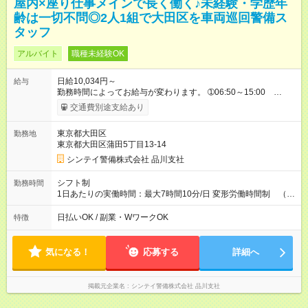
屋内×座り仕事メインで長く働く♪未経験・学歴年
齢は一切不問◎2人1組で大田区を車両巡回警備ス
タッフ
アルバイト
職種未経験OK
日給10,034円～
給与
勤務時間によってお給与が変わります。 ➀06:50～15:00
10,034円～ ※別途資格手当がございます。 例：自衛消防技術
交通費別途支給あり
認定 500円/日 上級救命講習修了 250円/日
防災センター要員 250円/日 リーダー手当
東京都大田区
勤務地
500～1,000／日 など 【試用期間】試用期間なし
東京都大田区蒲田5丁目13-14
シンテイ警備株式会社 品川支社
シフト制
勤務時間
1日あたりの実働時間：最大7時間10分/日 変形労働時間制 （想
定労働時間 144時間/月）
日払いOK / 副業・WワークOK
特徴
気になる！
応募する
詳細へ
掲載元企業名
シンテイ警備株式会社 品川支社