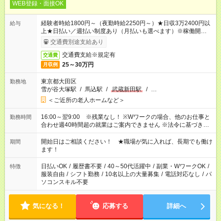
WEB登録・面接OK
経験者時給1800円～（夜勤時給2250円～）★日収3万2400円以
給与
上★日払い／週払い制度あり（月払いも選べます）※稼働開始時
は手続き完了次第のお支払いとなります。
交通費別途支給あり
交通費支給※規定有
交通費
25～30万円
月収例
東京都大田区
勤務地
雪が谷大塚駅
/
馬込駅
/
武蔵新田駅
/
…
＜ご近所の老人ホームなど＞
16:00～翌9:00 ※残業なし！ ※Wワークの場合、他のお仕事と
勤務時間
合わせ週40時間超の就業はご案内できません ※法令に基づき、
週20時間以上勤務は社会保険への加入対象となります ※労働者
派遣法（日雇い派遣の原則禁止）により、短時間・短期間の就
開始日はご相談ください！ ★職場が気に入れば、長期でも働け
期間
業はご案内が難しい場合があります
ます！
日払いOK
/
履歴書不要
/
40～50代活躍中
/
副業・WワークOK
/
特徴
服装自由
/
シフト勤務
/
10名以上の大量募集
/
電話対応なし
/
パ
ソコンスキル不要
気になる！
応募する
詳細へ