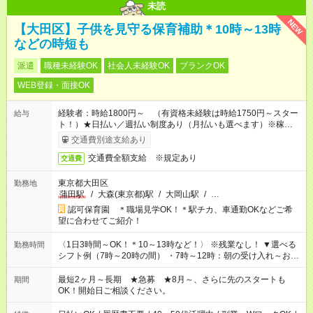
未読
NEW
【大田区】子供を見守る保育補助＊10時～13時
などの時短も
派遣
職種未経験OK
社会人未経験OK
ブランクOK
WEB登録・面接OK
経験者：時給1800円～ （有資格未経験は時給1750円～スター
給与
ト！）★日払い／週払い制度あり（月払いも選べます）※稼働開
始時は手続き完了次第のお支払いとなります★フルタイムできる
交通費別途支給あり
方は100円アップ！
交通費全額支給 ※規定あり
交通費
東京都大田区
勤務地
蒲田駅
/
大森(東京都)駅
/
大岡山駅
/
…
認可保育園 ＊職場見学OK！＊駅チカ、車通勤OKなどご希
望に合わせてご紹介！
〈1日3時間～OK！＊10～13時など！〉 ※残業なし！ ▼選べる
勤務時間
シフト例（7時～20時の間） ・7時～12時：朝の受け入れ～お昼
の準備 ・10時～13時：園児の見守り～お昼の補助 ・9時～16
時：帰りの会まで！子供の成長を見守る ・15時～20時：夜のお
最短2ヶ月～長期 ★急募 ★8月～、さらに先のスタートも
期間
迎えサポート
OK！開始日ご相談ください。