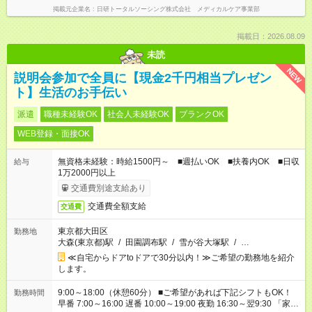
掲載元企業名
日研トータルソーシング株式会社 メディカルケア事業部
掲載日：2026.08.09
未読
NEW
説明会参加で全員に【現金2千円相当プレゼン
ト】生活のお手伝い
派遣
職種未経験OK
社会人未経験OK
ブランクOK
WEB登録・面接OK
無資格未経験：時給1500円～ ■週払いOK ■扶養内OK ■日収
給与
1万2000円以上
交通費別途支給あり
交通費全額支給
交通費
東京都大田区
勤務地
大森(東京都)駅
/
田園調布駅
/
雪が谷大塚駅
/
…
≪自宅からドアtoドアで30分以内！≫ご希望の勤務地を紹介
します。
9:00～18:00（休憩60分） ■ご希望があれば下記シフトもOK！
勤務時間
早番 7:00～16:00 遅番 10:00～19:00 夜勤 16:30～翌9:30 「家族