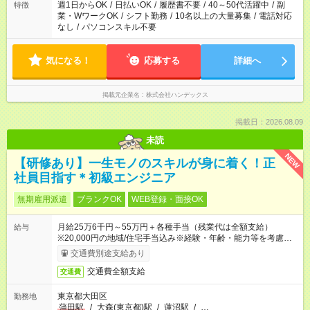
週1日からOK
/
日払いOK
/
履歴書不要
/
40～50代活躍中
/
副
特徴
業・WワークOK
/
シフト勤務
/
10名以上の大量募集
/
電話対応
なし
/
パソコンスキル不要
気になる！
応募する
詳細へ
掲載元企業名
株式会社ハンデックス
掲載日：2026.08.09
未読
NEW
【研修あり】一生モノのスキルが身に着く！正
社員目指す＊初級エンジニア
無期雇用派遣
ブランクOK
WEB登録・面接OK
月給25万6千円～55万円＋各種手当（残業代は全額支給）
給与
※20,000円の地域/住宅手当込み※経験・年齢・能力等を考慮し
て加給・優遇します。★同一就業先で1年以上継続したら月1万
交通費別途支給あり
円の継続手当支給
交通費全額支給
交通費
東京都大田区
勤務地
蒲田駅
/
大森(東京都)駅
/
蓮沼駅
/
…