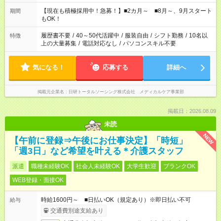
と休みを合わせたい」 「余裕を持って夕飯の準備がしたい」
「できれば残業はしたくない」 など、ご希望を教えてください
【現在も積極採用中！急募！】■2カ月～ ■8月～、9月スタート
期間
ね。 ※Wワーク希望の方へ 今ご覧のお仕事で希望する勤務時間
もOK！
と、もう1つのお仕事の勤務時間。 合計で週40時間を超える場
合は応募できません。
履歴書不要
/
40～50代活躍中
/
服装自由
/
シフト勤務
/
10名以
特徴
上の大量募集
/
電話対応なし
/
パソコンスキル不要
気になる！
応募する
詳細へ
掲載元企業名
日研トータルソーシング株式会社 メディカルケア事業部
掲載日：2026.08.09
未読
NEW
【午前に登録⇒午後にお仕事決定】「時短」
「週3日」など希望を叶える＊介護スタッフ
派遣
職種未経験OK
社会人未経験OK
大学生歓迎
ブランクOK
WEB登録・面接OK
時給1600円～ ■日払いOK（規定あり）※即日払い不可
給与
交通費別途支給あり