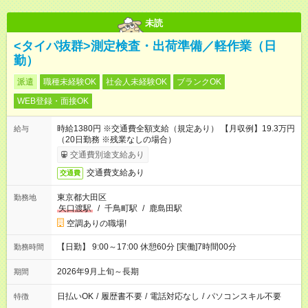
未読
<タイパ抜群>測定検査・出荷準備／軽作業（日
勤）
派遣
職種未経験OK
社会人未経験OK
ブランクOK
WEB登録・面接OK
時給1380円 ※交通費全額支給（規定あり） 【月収例】19.3万円
給与
（20日勤務 ※残業なしの場合）
交通費別途支給あり
交通費支給あり
交通費
東京都大田区
勤務地
矢口渡駅
/
千鳥町駅
/
鹿島田駅
空調ありの職場!
【日勤】 9:00～17:00 休憩60分 [実働]7時間00分
勤務時間
2026年9月上旬～長期
期間
日払いOK
/
履歴書不要
/
電話対応なし
/
パソコンスキル不要
特徴