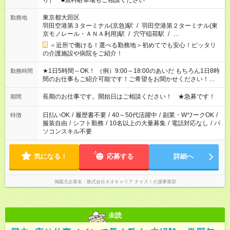
り） ■無料駐車場もご相談ください
東京都大田区
勤務地
羽田空港第３ターミナル(京急)駅
/
羽田空港第２ターミナル(東
京モノレール・ＡＮＡ利用)駅
/
穴守稲荷駅
/
…
＜近所で働ける！選べる勤務地＞初めてでも安心！ピッタリ
の介護施設や病院をご紹介！
★1日5時間～OK！ （例）9:00～18:00のあいだ もちろん1日8時
勤務時間
間のお仕事もご紹介可能です！ご希望をお聞かせください！★家
庭の都合でお休みが必要な場合も遠慮なくご相談ください。 ※
週最低15時間以上の勤務が必要です
長期のお仕事です。開始日はご相談ください！ ★急募です！
期間
日払いOK
/
履歴書不要
/
40～50代活躍中
/
副業・WワークOK
/
特徴
服装自由
/
シフト勤務
/
10名以上の大量募集
/
電話対応なし
/
パ
ソコンスキル不要
気になる！
応募する
詳細へ
掲載元企業名
株式会社ネオキャリア ナイス！介護事業部
未読