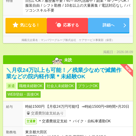
日払いOK
/
履歴書不要
/
40～50代活躍中
/
副業・WワークOK
/
特徴
服装自由
/
シフト勤務
/
10名以上の大量募集
/
電話対応なし
/
パ
ソコンスキル不要
気になる！
応募する
詳細へ
掲載元企業名
マンパワーグループ株式会社 ケアサービス事業部（保育）
掲載日：2026.08.09
未読
NEW
＼月収24万以上も可能！／残業少なめで滅菌作
業などの院内軽作業＊未経験OK
派遣
職種未経験OK
社会人未経験OK
ブランクOK
WEB登録・面接OK
時給1500円 【月収24万円可能!!】 ⇒時給1500円×8時間×月20日
給与
交通費別途支給あり
＊交通費規定支給 ＊ バイク・自転車通勤OK
交通費
東京都大田区
勤務地