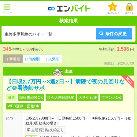
0
メニュー
気になる！
ログイン
検索結果
条件の変更
東急多摩川線のバイト一覧
345
1,596
件中
1
～
50
件表示
平均時給:
円
新着順
時給順
人気順
掲載日：2026.08.09
未読
NEW
【日収2.7万円～×週2日～】病院で夜の見回りな
ど＠看護師サポ
派遣
職種未経験OK
社会人未経験OK
大学生歓迎
ブランクOK
WEB登録・面接OK
日収2万7000円～（日勤時給1500円） ■月収例21.6万円～（夜
給与
勤月8回勤務の場合）
交通費別途支給あり