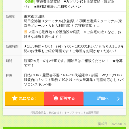
交通費全額支給 ■ガソリン代も全額支給（規定あ
交通費
り） ■無料駐車場もご相談ください
東京都大田区
勤務地
羽田空港第３ターミナル(京急)駅
/
羽田空港第２ターミナル(東
京モノレール・ＡＮＡ利用)駅
/
穴守稲荷駅
/
…
＜選べる勤務地＞介護施設や病院 ※ご自宅の近くなど、お
好きな場所を選べます！
★1日5時間～OK！ （例）9:00～18:00のあいだ もちろん1日8時
勤務時間
間のお仕事もご紹介可能です！ご希望をお聞かせください！ ※
週最低15時間以上の勤務が必要です
短期2ヵ月～のお仕事です。開始日はご相談ください！ ★急募
期間
です！
日払いOK
/
履歴書不要
/
40～50代活躍中
/
副業・WワークOK
/
特徴
服装自由
/
シフト勤務
/
10名以上の大量募集
/
電話対応なし
/
パ
ソコンスキル不要
気になる！
応募する
詳細へ
掲載元企業名
株式会社ネオキャリア ナイス！介護事業部
掲載日：2026.08.09