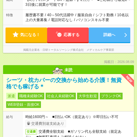
ね。 ※Wワーク希望の方へ 今ご覧のお仕事で希望する勤務時間
3日後に就業が可能です！
と、もう1つのお仕事の勤務時間。 合計で週40時間を超える場
合は応募できません。
履歴書不要
/
40～50代活躍中
/
服装自由
/
シフト勤務
/
10名以
特徴
上の大量募集
/
電話対応なし
/
パソコンスキル不要
気になる！
応募する
詳細へ
掲載元企業名
日研トータルソーシング株式会社 メディカルケア事業部
掲載日：2026.08.09
未読
NEW
シーツ・枕カバーの交換から始める介護！無資
格でも稼げる＊
派遣
職種未経験OK
社会人未経験OK
大学生歓迎
ブランクOK
WEB登録・面接OK
時給1600円～ ■日払いOK（規定あり）※即日払い不可
給与
交通費別途支給あり
交通費全額支給 ■ガソリン代も全額支給（規定あ
交通費