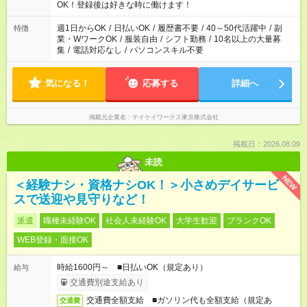
OK！登録後は好きな時に働けます！
週1日からOK
/
日払いOK
/
履歴書不要
/
40～50代活躍中
/
副
特徴
業・WワークOK
/
服装自由
/
シフト勤務
/
10名以上の大量募
集
/
電話対応なし
/
パソコンスキル不要
気になる！
応募する
詳細へ
掲載元企業名
テイケイワークス東京株式会社
掲載日：2026.08.09
未読
NEW
＜経験ナシ・資格ナシOK！＞小さめデイサービ
スで送迎や見守りなど！
派遣
職種未経験OK
社会人未経験OK
大学生歓迎
ブランクOK
WEB登録・面接OK
時給1600円～ ■日払いOK（規定あり）
給与
交通費別途支給あり
交通費全額支給 ■ガソリン代も全額支給（規定あ
交通費