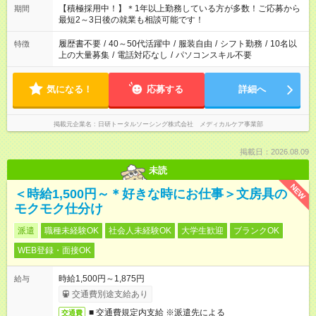
はプライベートの時間にしたい」 など、ご希望を教えてくださ
【積極採用中！】＊1年以上勤務している方が多数！ご応募から
期間
いね。 ※Wワーク希望の方へ 今ご覧のお仕事で希望する勤務時
最短2～3日後の就業も相談可能です！
間と、もう1つのお仕事の勤務時間。 合計で週40時間を超える
場合は応募できません。
履歴書不要
/
40～50代活躍中
/
服装自由
/
シフト勤務
/
10名以
特徴
上の大量募集
/
電話対応なし
/
パソコンスキル不要
気になる！
応募する
詳細へ
掲載元企業名
日研トータルソーシング株式会社 メディカルケア事業部
掲載日：2026.08.09
未読
NEW
＜時給1,500円～＊好きな時にお仕事＞文房具の
モクモク仕分け
派遣
職種未経験OK
社会人未経験OK
大学生歓迎
ブランクOK
WEB登録・面接OK
時給1,500円～1,875円
給与
交通費別途支給あり
■ 交通費規定内支給 ※派遣先による
交通費