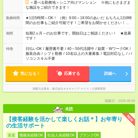
＜選べる勤務地＞シニア向けマンション ※他にもさまざま
な施設をご紹介できます！
★1日5時間～OK！ （例）9:00～18:00のあいだ もちろん1日8時
勤務時間
間のお仕事もご紹介可能です！ご希望をお聞かせください！★家
庭の都合でお休みが必要な場合も遠慮なくご相談ください。 ※
週最低15時間以上の勤務が必要です
短期2ヵ月～のお仕事です。開始日はご相談ください！ ★急募
期間
です！
日払いOK
/
履歴書不要
/
40～50代活躍中
/
副業・WワークOK
/
特徴
服装自由
/
シフト勤務
/
10名以上の大量募集
/
電話対応なし
/
パ
ソコンスキル不要
気になる！
応募する
詳細へ
掲載元企業名
株式会社ネオキャリア ナイス！介護事業部
掲載日：2026.08.09
未読
NEW
【接客経験を活かして楽しくお話＊】お年寄り
の生活サポート
派遣
職種未経験OK
社会人未経験OK
ブランクOK