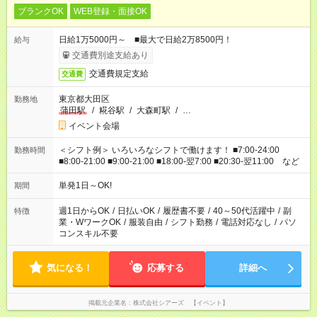
ブランクOK
WEB登録・面接OK
日給1万5000円～ ■最大で日給2万8500円！
給与
交通費別途支給あり
交通費規定支給
交通費
東京都大田区
勤務地
蒲田駅
/
糀谷駅
/
大森町駅
/
…
イベント会場
＜シフト例＞ いろいろなシフトで働けます！ ■7:00-24:00
勤務時間
■8:00-21:00 ■9:00-21:00 ■18:00-翌7:00 ■20:30-翌11:00 など
単発1日～OK!
期間
週1日からOK
/
日払いOK
/
履歴書不要
/
40～50代活躍中
/
副
特徴
業・WワークOK
/
服装自由
/
シフト勤務
/
電話対応なし
/
パソ
コンスキル不要
気になる！
応募する
詳細へ
掲載元企業名
株式会社シアーズ 【イベント】