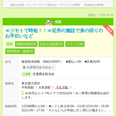
掲載元企業名
マンパワーグループ株式会社 ケアサービス事業部 （医療福祉介護関連）
掲載日：2026.08.09
未読
NEW
≪ジモトで時短！！≫近所の施設で身の回りの
お手伝いなど
派遣
職種未経験OK
社会人未経験OK
ブランクOK
WEB登録・面接OK
無資格未経験：時給1500円～ ■週払いOK ■扶養内OK
給与
交通費別途支給あり
交通費全額支給
交通費
東京都大田区
勤務地
平和島駅
/
大鳥居駅
/
下丸子駅
/
…
≪自宅からドアtoドアで30分以内！≫ご希望の勤務地を紹介
します。
1日5時間からOK！ ■シフト例 (1)8:00～13:00 (2)10:00～15:00
勤務時間
(3)12:00～17:00 「子どもたちが学校に行く間だけ働きたい」
「余裕を持って夕飯の準備がしたい」 「午前中は働いて、午後