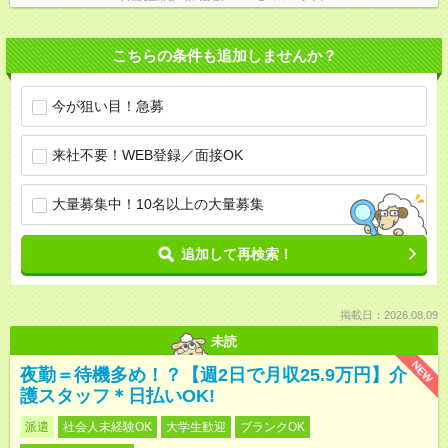
こちらの条件も追加しませんか？
今が狙い目！急募
来社不要！WEB登録／面接OK
大量募集中！10名以上の大量募集
追加して再検索！
掲載日：2026.08.09
未読
NEW
夜勤＝待機多め！？【週2日で月収25.9万円】介
護スタッフ＊日払いOK!
派遣
社会人未経験OK
大学生歓迎
ブランクOK