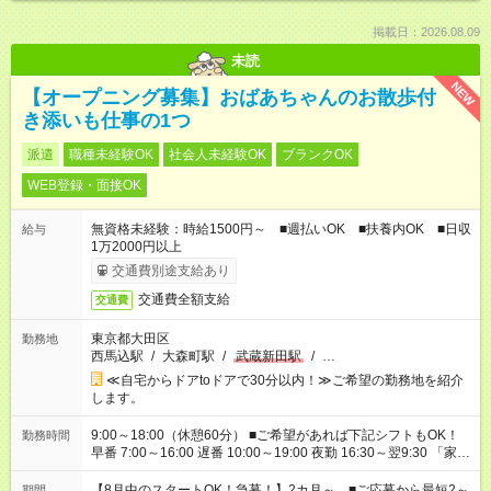
掲載日：2026.08.09
未読
NEW
【オープニング募集】おばあちゃんのお散歩付
き添いも仕事の1つ
派遣
職種未経験OK
社会人未経験OK
ブランクOK
WEB登録・面接OK
無資格未経験：時給1500円～ ■週払いOK ■扶養内OK ■日収
給与
1万2000円以上
交通費別途支給あり
交通費全額支給
交通費
東京都大田区
勤務地
西馬込駅
/
大森町駅
/
武蔵新田駅
/
…
≪自宅からドアtoドアで30分以内！≫ご希望の勤務地を紹介
します。
9:00～18:00（休憩60分） ■ご希望があれば下記シフトもOK！
勤務時間
早番 7:00～16:00 遅番 10:00～19:00 夜勤 16:30～翌9:30 「家族
と休みを合わせたい」 「余裕を持って夕飯の準備がしたい」
「できれば残業はしたくない」 など、ご希望を教えてください
【8月中のスタートOK！急募！】2カ月～ ■ご応募から最短2～
期間