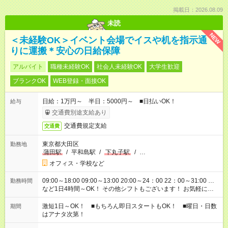
掲載日：2026.08.09
未読
NEW
＜未経験OK＞イベント会場でイスや机を指示通
りに運搬＊安心の日給保障
アルバイト
職種未経験OK
社会人未経験OK
大学生歓迎
ブランクOK
WEB登録・面接OK
日給：1万円～ 半日：5000円～ ■日払いOK！
給与
交通費別途支給あり
交通費規定支給
交通費
東京都大田区
勤務地
蒲田駅
/
平和島駅
/
下丸子駅
/
…
オフィス・学校など
09:00～18:00 09:00～13:00 20:00～24：00 22：00～31:00 …
勤務時間
など1日4時間～OK！ その他シフトもございます！ お気軽にご
相談ください！
激短1日～OK！ ■もちろん即日スタートもOK！ ■曜日・日数
期間
はアナタ次第！