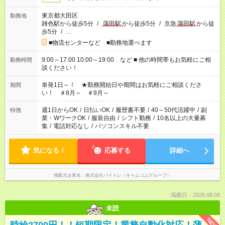
東京都大田区
勤務地
雑色駅から徒歩5分
/
蒲田駅
から徒歩5分
/
京急
蒲田駅
から徒
歩5分
/
…
■物流センターなど ■勤務地選べます
9:00～17:00 10:00～19:00 など ■ 他の時間帯もお気軽にご相
勤務時間
談ください！
単発1日～！ ★勤務開始日や期間はお気軽にご相談くださ
期間
い！ ＃8月～ ＃9月～
週1日からOK
/
日払いOK
/
履歴書不要
/
40～50代活躍中
/
副
特徴
業・WワークOK
/
服装自由
/
シフト勤務
/
10名以上の大量募
集
/
電話対応なし
/
パソコンスキル不要
気になる！
応募する
詳細へ
掲載元企業名
株式会社バイトレ（キャムコムグループ）
掲載日：2026.08.09
未読
NEW