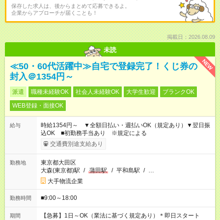
保存した求人は、後からまとめて応募できるよ。
企業からアプローチが届くことも！
掲載日：2026.08.09
未読
NEW
≪50・60代活躍中≫自宅で登録完了！くじ券の
封入＠1354円～
派遣
職種未経験OK
社会人未経験OK
大学生歓迎
ブランクOK
WEB登録・面接OK
時給1354円～ ▼全額日払い・週払いOK（規定あり）▼翌日振
給与
込OK ■初勤務手当あり ※規定による
交通費別途支給あり
東京都大田区
勤務地
大森(東京都)駅
/
蒲田駅
/
平和島駅
/
…
大手物流企業
■9:00～18:00
勤務時間
【急募】1日～OK（業法に基づく規定あり）＊即日スタート
期間