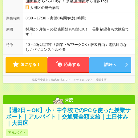
蒲田駅
からバス10分
/
京急
蒲田駅
から徒歩15分
大田区の総合病院
8:30～17:30（実働8時間/休憩1時間）
勤務時間
採用2ヶ月後～の勤務開始も相談OK！ 長期希望者も大歓迎で
期間
す！
40～50代活躍中
/
副業・WワークOK
/
服装自由
/
電話対応な
特徴
し
/
パソコンスキル不要
気になる！
応募する
詳細へ
掲載元企業名
株式会社ルフト・メディカルケア 横浜支店
未読
【週2日～OK】小・中学校でのPCを使った授業サ
ポート｜アルバイト｜交通費全額支給｜土日休み
｜大田区
アルバイト