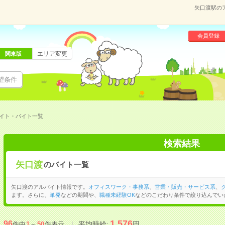
矢口渡駅の
会員登録
エリア変更
関東版
望条件
イト・バイト一覧
検索結果
矢口渡
のバイト一覧
矢口渡のアルバイト情報です。
オフィスワーク・事務系
、
営業・販売・サービス系
、
ます。さらに、
単発
などの期間や、
職種未経験OK
などのこだわり条件で絞り込んでい
1,576
96
平均時給:
円
件中
1
～
50
件表示