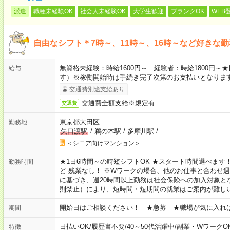
派遣
職種未経験OK
社会人未経験OK
大学生歓迎
ブランクOK
WEB
自由なシフト＊7時～、11時～、16時～など好きな
無資格未経験：時給1600円～ 経験者：時給1800円
給与
す）※稼働開始時は手続き完了次第のお支払いとなりま
交通費別途支給あり
交通費全額支給※規定有
交通費
東京都大田区
勤務地
矢口渡駅
/
鵜の木駅
/
多摩川駅
/
…
＜シニア向けマンション＞
★1日6時間～の時短シフトOK ★スタート時間選べます！ 7:00～16
勤務時間
ど 残業なし！ ※Wワークの場合、他のお仕事と合わせ週
に基づき、週20時間以上勤務は社会保険への加入対象と
則禁止）により、短時間・短期間の就業はご案内が難し
開始日はご相談ください！ ★急募 ★職場が気に入れ
期間
日払いOK
/
履歴書不要
/
40～50代活躍中
/
副業・WワークO
特徴