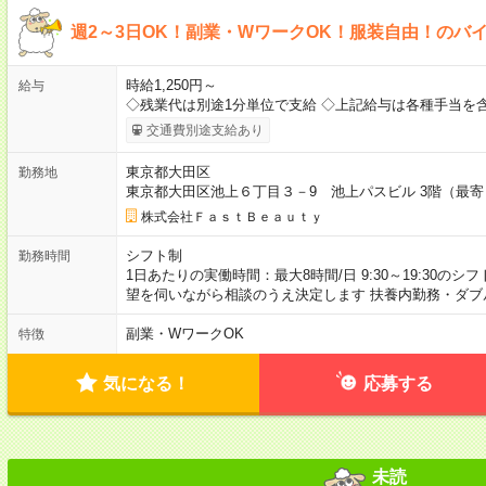
週2～3日OK！副業・WワークOK！服装自由！のバ
時給1,250円～
給与
◇残業代は別途1分単位で支給 ◇上記給与は各種手当を
交通費別途支給あり
東京都大田区
勤務地
東京都大田区池上６丁目３－9 池上パスビル 3階（最
株式会社ＦａｓｔＢｅａｕｔｙ
シフト制
勤務時間
1日あたりの実働時間：最大8時間/日 9:30～19:30のシ
望を伺いながら相談のうえ決定します 扶養内勤務・ダブ
副業・WワークOK
特徴
気になる！
応募する
未読