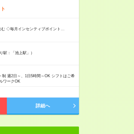
イト
含む ◇毎月インセンティブポイント…
寄り駅：「池上駅」）
フト制 週2日～、1日5時間～OK シフトはご希
ルワークOK
詳細へ