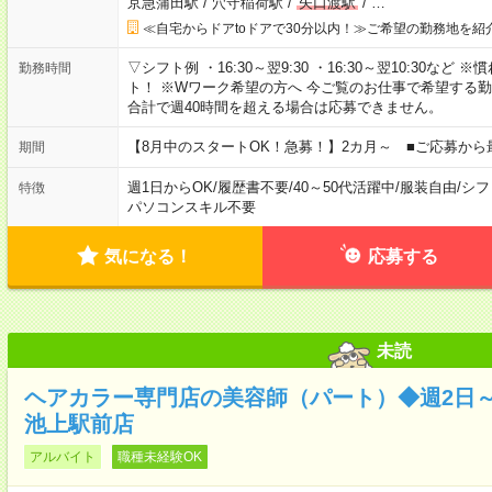
京急蒲田駅
/
穴守稲荷駅
/
矢口渡駅
/
…
≪自宅からドアtoドアで30分以内！≫ご希望の勤務地を紹
▽シフト例 ・16:30～翌9:30 ・16:30～翌10:30
勤務時間
ト！ ※Wワーク希望の方へ 今ご覧のお仕事で希望する
合計で週40時間を超える場合は応募できません。
【8月中のスタートOK！急募！】2カ月～ ■ご応募から
期間
週1日からOK
/
履歴書不要
/
40～50代活躍中
/
服装自由
/
シフ
特徴
パソコンスキル不要
気になる！
応募する
未読
ヘアカラー専門店の美容師（パート）◆週2日～
池上駅前店
アルバイト
職種未経験OK