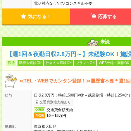
電話対応なし
/
パソコンスキル不要
気になる！
応募する
未読
【週1回＆夜勤日収2.8万円～】未経験OK！施
派遣
職種未経験OK
社会人未経験OK
ブランクOK
WEB登録・面接OK
≪TEL・WEBでカンタン登録！≫履歴書不要＊週1
日収2.8万円：時給1500円×8h＋残業割増（時給1.25×8h
給与
交通費別途支給あり
交通費全額支給
交通費
10～15万円
月収例
東京都大田区
勤務地