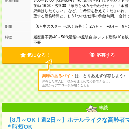
9:00～18:00（休憩60分） ■ご希望があれば下記シフトもOK！ 
勤務時間
夜勤 16:30～翌9:30 「家族と休みを合わせたい」 
残業はしたくない」 など、ご希望を教えてくださいね。
望する勤務時間と、もう1つのお仕事の勤務時間。 合計
【8月中のスタートOK！急募！】2カ月～ ■8月～、9月
期間
履歴書不要
/
40～50代活躍中
/
服装自由
/
シフト勤務
/
10名
特徴
不要
気になる！
応募する
興味のあるバイト
は、とりあえず保存しよう♪
保存した求人は、後からまとめて応募できるよ。
企業からアプローチが届くことも！
未読
【8月～OK！週2日～】ホテルライクな高齢者
＊時短OK