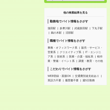
他の検索結果を見る
勤務地でバイト情報をさがす
蒲田駅
多摩川駅
武蔵新田駅
下丸子駅
鵜の木駅
沼部駅
職種でバイト情報をさがす
事務・オフィスワーク系
販売・サービス・
営業系
クリエイティブ系
IT・エンジニ
ア系
技術系
医療・介護・福祉系
軽作
業・警備・イベント系
調査・教育・その他
こだわりでバイト情報をさがす
WEB登録・面接OK
交通費別途支給あり
英語力不要
履歴書不要
週5日勤務