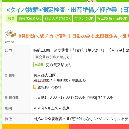
<タイパ抜群>測定検査・出荷準備／軽作業（日
派遣
職種未経験OK
社会人未経験OK
ブランクOK
WEB登録・面接OK
9月開始＼駅チカで便利！日勤のみ＆土日祝休み／測
時給1380円 ※交通費全額支給（規定あり） 【月収例】1
給与
交通費別途支給あり
交通費支給あり
交通費
東京都大田区
勤務地
矢口渡駅
/
千鳥町駅
/
鹿島田駅
空調ありの職場!
【日勤】 9:00～17:00 休憩60分 [実働]7時間00分
勤務時間
2026年9月上旬～長期
期間
日払いOK
/
履歴書不要
/
電話対応なし
/
パソコンスキル不要
特徴