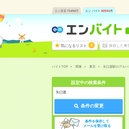
エン派遣
71454
件
エン バイト
82531
件
0
気になるリスト
保存した希
バイトTOP
関東
東京
矢口渡駅のアルバ
設定中の検索条件
矢口渡
条件の変更
条件を保存して
メールを受け取る