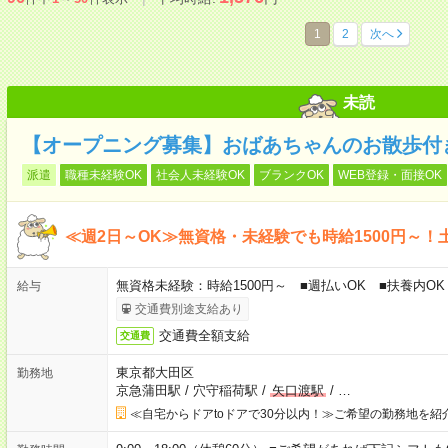
1
2
次へ
未読
【オープニング募集】おばあちゃんのお散歩付
派遣
職種未経験OK
社会人未経験OK
ブランクOK
WEB登録・面接OK
≪週2日～OK≫無資格・未経験でも時給1500円～！
無資格未経験：時給1500円～ ■週払いOK ■扶養内OK 
給与
交通費別途支給あり
交通費全額支給
交通費
東京都大田区
勤務地
京急蒲田駅
/
穴守稲荷駅
/
矢口渡駅
/
…
≪自宅からドアtoドアで30分以内！≫ご希望の勤務地を紹