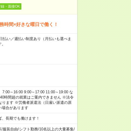
登録・面接OK
勤務時間×好きな曜日で働く！
～★日払い／週払い制度あり（月払いも選べま
す。
:00 9:00～17:00 11:00～19:00 な
40時間超の就業はご案内できません ※法令
なります ※労働者派遣法（日雇い派遣の原
い場合があります
ば、長期でも働けます！
K
/
服装自由
/
シフト勤務
/
10名以上の大量募集
/