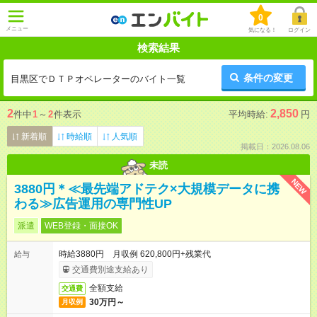
0
メニュー
気になる！
ログイン
検索結果
条件の変更
目黒区でＤＴＰオペレーターのバイト一覧
2
2,850
件中
1
～
2
件表示
平均時給:
円
新着順
時給順
人気順
掲載日：2026.08.06
未読
NEW
3880円＊≪最先端アドテク×大規模データに携
わる≫広告運用の専門性UP
派遣
WEB登録・面接OK
時給3880円 月収例 620,800円+残業代
給与
交通費別途支給あり
全額支給
交通費
30万円～
月収例