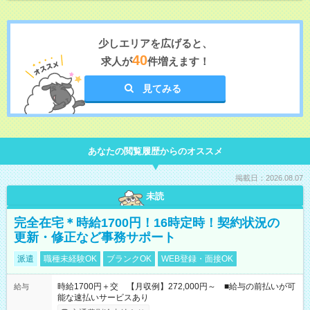
少しエリアを広げると、
40
求人が
件増えます！
見てみる
あなたの閲覧履歴からのオススメ
掲載日：2026.08.07
未読
完全在宅＊時給1700円！16時定時！契約状況の
更新・修正など事務サポート
派遣
職種未経験OK
ブランクOK
WEB登録・面接OK
時給1700円＋交 【月収例】272,000円～ ■給与の前払いが可
給与
能な速払いサービスあり