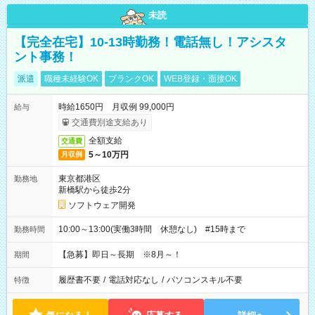
未読
【完全在宅】10-13時勤務！電話無し！アシスタ
ント事務！
派遣
職種未経験OK
ブランクOK
WEB登録・面接OK
時給1650円 月収例 99,000円
給与
交通費別途支給あり
全額支給
交通費
5～10万円
月収例
東京都港区
勤務地
新橋駅から徒歩2分
ソフトウェア開発
10:00～13:00(実働3時間 休憩なし) #15時まで
勤務時間
【急募】即日～長期 ※8月～！
期間
履歴書不要
/
電話対応なし
/
パソコンスキル不要
特徴