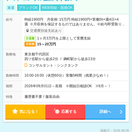
派遣
ブランクOK
WEB登録・面接OK
時給1900円 月収例 15万円 時給1900円×実働5h×週4日×4
給与
週 ※月収例を保証するものではありません。※給与即受取りサ
ービス利用可（利用条件有）
交通費別途支給あり
1ヶ月3万円を上限として実費支給
交通費
15～20万円
月収例
東京都千代田区
勤務地
四ツ谷駅から徒歩2分
/
麹町駅から徒歩13分
コンサルタント・シンクタンク
10:00-16:00（休憩60分）実働5時間（残業少なめ！）
勤務時間
2026年09月01日～長期 ※開始日相談OK ※9月～！
期間
履歴書不要
/
服装自由
特徴
気になる！
応募する
詳細へ
掲載日：2026.08.05