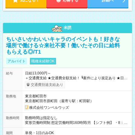
気になる！
応募する
詳細へ
未読
ちいさいかわいいキャラのイベントも！好きな
場所で働ける☆来社不要！働いたその日に給料
もらえる◎/T1
アルバイト
職種未経験OK
日給13,000円～
給与
＋交通費支給 ★交通費全額支給！ ┗案件により規定あり ★日払
いOK！（規定あり） ┗働いたその日に現金GET♪ お仕事後はコ
交通費別途支給あり
ンビニATMから 日払い分を引き落とせます！ 【試用期間】試
用期間なし
東京都町田市
勤務地
東京都町田市原町田（最寄り駅：町田駅）
株式会社ワンベルウッズ
勤務時間は指定なし
勤務時間
変形労働時間制 想定労働時間160時間/月 【シフト例】 ・8：00
～21：00
単発・1日のみOK
期間