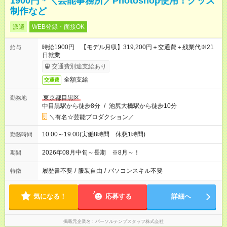
1900円＊＼芸能事務所／Photoshop使用！グッズ
制作など
派遣
WEB登録・面接OK
時給1900円 【モデル月収】319,200円＋交通費＋残業代※21
給与
日就業
交通費別途支給あり
全額支給
交通費
東京都目黒区
勤務地
中目黒駅から徒歩8分
/
池尻大橋駅から徒歩10分
＼有名☆芸能プロダクション／
10:00～19:00(実働8時間 休憩1時間)
勤務時間
2026年08月中旬～長期 ※8月～！
期間
履歴書不要
/
服装自由
/
パソコンスキル不要
特徴
気になる！
応募する
詳細へ
掲載元企業名
パーソルテンプスタッフ株式会社