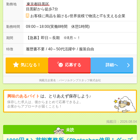
東京都目黒区
勤務地
目黒駅から徒歩7分
お客様に商品を届ける♪世界規模で物流とITを支える企業
09:00～18:00(実働8時間 休憩1時間)
勤務時間
【急募】即日～長期 ※8月～！
期間
履歴書不要
/
40～50代活躍中
/
服装自由
特徴
気になる！
応募する
詳細へ
掲載元企業名
パーソルテンプスタッフ株式会社
興味のあるバイト
は、とりあえず保存しよう♪
保存した求人は、後からまとめて応募できるよ。
企業からアプローチが届くことも！
掲載日：2026.08.04
未読