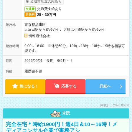
交通費別途支給あり
交通費支給あり
交通費
25～30万円
月収例
東京都品川区
勤務地
五反田駅から徒歩7分
/
大崎広小路駅から徒歩5分
情報通信会社
9:00～16:00 ※休憩60分。10時～18時・10時～19時も相談可
勤務時間
能です。
2026/09/01～長期 ※9月～！
期間
履歴書不要
特徴
気になる！
応募する
詳細へ
掲載日：2026.08.06
未読
完全在宅＊時給1900円！週4日＆10～16時！メ
ディアコンサル企業で事務アシ