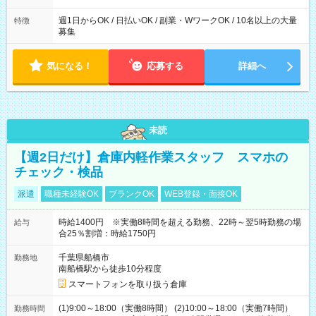
週1日からOK / 日払いOK / 副業・WワークOK / 10名以上の大量
特徴
募集
気になる！
応募する
詳細へ
未読
【週2日だけ】倉庫内軽作業スタッフ スマホの
チェック・検品
派遣
職種未経験OK
ブランクOK
WEB登録・面接OK
時給1400円 ※実働8時間を超える勤務、22時～翌5時勤務の場
給与
合25％割増：時給1750円
千葉県船橋市
勤務地
南船橋駅から徒歩10分程度
スマートフォンを取り扱う倉庫
(1)9:00～18:00（実働8時間） (2)10:00～18:00（実働7時間）
勤務時間