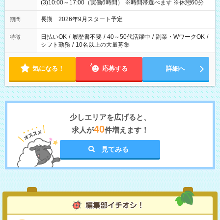
(3)10:00～17:00（実働6時間） ※時間帯選べます ※休憩60分
長期 2026年9月スタート予定
期間
日払いOK
/
履歴書不要
/
40～50代活躍中
/
副業・WワークOK
/
特徴
シフト勤務
/
10名以上の大量募集
気になる！
応募する
詳細へ
少しエリアを広げると、
40
求人が
件増えます！
見てみる