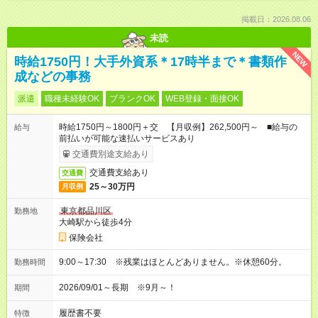
掲載日：2026.08.06
未読
NEW
時給1750円！大手外資系＊17時半まで＊書類作
成などの事務
派遣
職種未経験OK
ブランクOK
WEB登録・面接OK
時給1750円～1800円＋交 【月収例】262,500円～ ■給与の
給与
前払いが可能な速払いサービスあり
交通費別途支給あり
交通費支給あり
交通費
25～30万円
月収例
東京都品川区
勤務地
大崎駅から徒歩4分
保険会社
9:00～17:30 ※残業はほとんどありません。※休憩60分。
勤務時間
2026/09/01～長期 ※9月～！
期間
履歴書不要
特徴