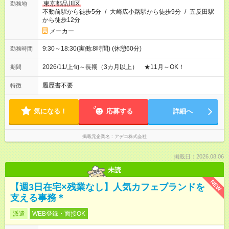
東京都品川区
勤務地
不動前駅から徒歩5分
/
大崎広小路駅から徒歩9分
/
五反田駅
から徒歩12分
メーカー
9:30～18:30(実働:8時間) (休憩60分)
勤務時間
2026/11/上旬～長期（3カ月以上） ★11月～OK！
期間
履歴書不要
特徴
気になる！
応募する
詳細へ
掲載元企業名
アデコ株式会社
掲載日：2026.08.06
未読
NEW
【週3日在宅×残業なし】人気カフェブランドを
支える事務＊
派遣
WEB登録・面接OK