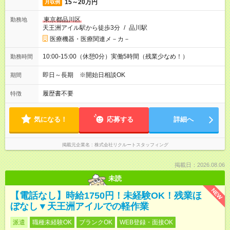
15～20万円
月収例
東京都品川区
勤務地
天王洲アイル駅から徒歩3分
/
品川駅
医療機器・医療関連メ－カ－
10:00-15:00（休憩0分）実働5時間（残業少なめ！）
勤務時間
即日～長期 ※開始日相談OK
期間
履歴書不要
特徴
気になる！
応募する
詳細へ
掲載元企業名
株式会社リクルートスタッフィング
掲載日：2026.08.06
未読
NEW
【電話なし】時給1750円！未経験OK！残業ほ
ぼなし▼天王洲アイルでの軽作業
派遣
職種未経験OK
ブランクOK
WEB登録・面接OK