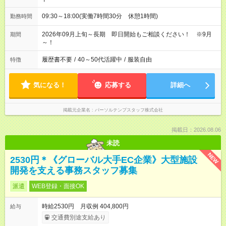
09:30～18:00(実働7時間30分 休憩1時間)
勤務時間
2026年09月上旬～長期 即日開始もご相談ください！ ※9月
期間
～！
履歴書不要
/
40～50代活躍中
/
服装自由
特徴
気になる！
応募する
詳細へ
掲載元企業名
パーソルテンプスタッフ株式会社
掲載日：2026.08.06
未読
NEW
2530円＊《グローバル大手EC企業》大型施設
開発を支える事務スタッフ募集
派遣
WEB登録・面接OK
時給2530円 月収例 404,800円
給与
交通費別途支給あり