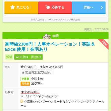
気になる！
応募する
詳細へ
掲載元企業名
パーソルテンプスタッフ株式会社
掲載日：2026.08.06
未読
NEW
高時給2300円！人事オペレーション！英語＆
Excel使用！在宅あり
派遣
WEB登録・面接OK
時給2300円 月収例 345,000円
給与
交通費別途支給あり
全額支給
交通費
30万円～
月収例
東京都品川区
勤務地
天王洲アイル駅から徒歩1分
☆高級シャンプーやカラー材などのドイツのヘアケアメーカ
ー☆