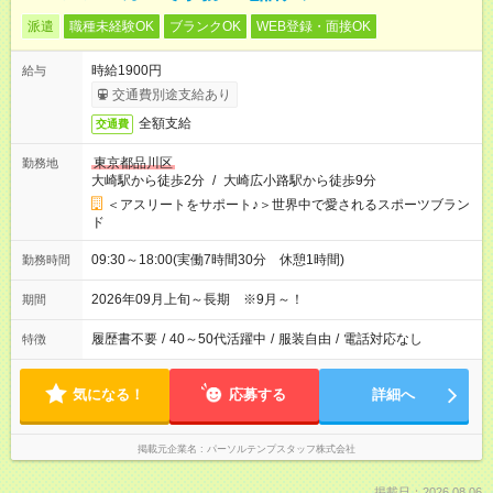
派遣
職種未経験OK
ブランクOK
WEB登録・面接OK
時給1900円
給与
交通費別途支給あり
全額支給
交通費
東京都品川区
勤務地
大崎駅から徒歩2分
/
大崎広小路駅から徒歩9分
＜アスリートをサポート♪＞世界中で愛されるスポーツブラン
ド
09:30～18:00(実働7時間30分 休憩1時間)
勤務時間
2026年09月上旬～長期 ※9月～！
期間
履歴書不要
/
40～50代活躍中
/
服装自由
/
電話対応なし
特徴
気になる！
応募する
詳細へ
掲載元企業名
パーソルテンプスタッフ株式会社
掲載日：2026.08.06