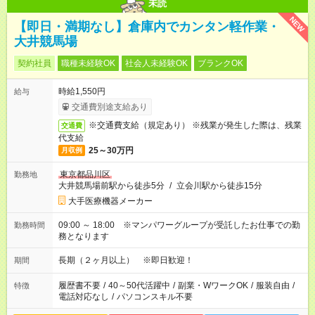
未読
NEW
【即日・満期なし】倉庫内でカンタン軽作業・
大井競馬場
契約社員
職種未経験OK
社会人未経験OK
ブランクOK
時給1,550円
給与
交通費別途支給あり
※交通費支給（規定あり） ※残業が発生した際は、残業
交通費
代支給
25～30万円
月収例
東京都品川区
勤務地
大井競馬場前駅から徒歩5分
/
立会川駅から徒歩15分
大手医療機器メーカー
09:00 ～ 18:00 ※マンパワーグループが受託したお仕事での勤
勤務時間
務となります
長期（２ヶ月以上） ※即日歓迎！
期間
履歴書不要
/
40～50代活躍中
/
副業・WワークOK
/
服装自由
/
特徴
電話対応なし
/
パソコンスキル不要