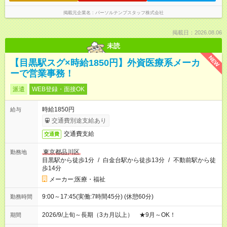
掲載元企業名
パーソルテンプスタッフ株式会社
掲載日：2026.08.06
未読
NEW
【目黒駅スグ×時給1850円】外資医療系メーカ
ーで営業事務！
派遣
WEB登録・面接OK
時給1850円
給与
交通費別途支給あり
交通費支給
交通費
東京都品川区
勤務地
目黒駅から徒歩1分
/
白金台駅から徒歩13分
/
不動前駅から徒
歩14分
メーカー;医療・福祉
9:00～17:45(実働:7時間45分) (休憩60分)
勤務時間
2026/9/上旬～長期（3カ月以上） ★9月～OK！
期間