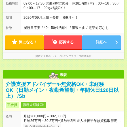
09:00～17:30(実働7時間30分 休憩1時間) ※9：00～16：30／
勤務時間
9：00～17：00も相談OK！
2026年09月上旬～長期 ※9月～！
期間
履歴書不要
/
40～50代活躍中
/
服装自由
/
電話対応なし
特徴
気になる！
応募する
詳細へ
掲載元企業名
パーソルテンプスタッフ株式会社
未読
介護支援アドバイザー✨無資格OK・未経験
OK（日勤メイン・夜勤希望制・年間休日120日以
上） /Sb
正社員
職種未経験OK
月給260,000円～302,000円
給与
月給26万円～30.2万円+賞与年2回 ※入社後半年は資格取得期間
として研修月給22.9万円～になる場合がございます。 （保有資