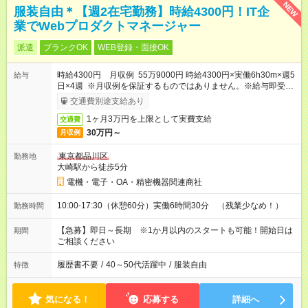
NEW
服装自由＊【週2在宅勤務】時給4300円！IT企
業でWebプロダクトマネージャー
派遣
ブランクOK
WEB登録・面接OK
時給4300円 月収例 55万9000円 時給4300円×実働6h30m×週5
給与
日×4週 ※月収例を保証するものではありません。※給与即受取
りサービス利用可（利用条件有）
交通費別途支給あり
1ヶ月3万円を上限として実費支給
交通費
30万円～
月収例
東京都品川区
勤務地
大崎駅から徒歩5分
電機・電子・OA・精密機器関連商社
10:00-17:30（休憩60分）実働6時間30分 （残業少なめ！）
勤務時間
【急募】即日～長期 ※1か月以内のスタートも可能！開始日は
期間
ご相談ください
履歴書不要
/
40～50代活躍中
/
服装自由
特徴
気になる！
応募する
詳細へ