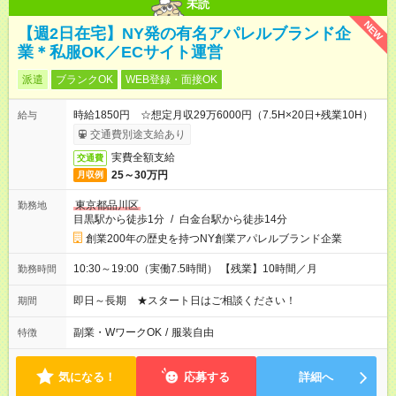
未読
NEW
【週2日在宅】NY発の有名アパレルブランド企
業＊私服OK／ECサイト運営
派遣
ブランクOK
WEB登録・面接OK
時給1850円 ☆想定月収29万6000円（7.5H×20日+残業10H）
給与
交通費別途支給あり
実費全額支給
交通費
25～30万円
月収例
東京都品川区
勤務地
目黒駅から徒歩1分
/
白金台駅から徒歩14分
創業200年の歴史を持つNY創業アパレルブランド企業
10:30～19:00（実働7.5時間） 【残業】10時間／月
勤務時間
即日～長期 ★スタート日はご相談ください！
期間
副業・WワークOK
/
服装自由
特徴
気になる！
応募する
詳細へ