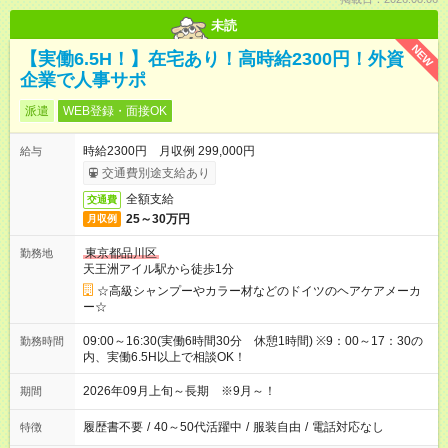
未読
NEW
【実働6.5H！】在宅あり！高時給2300円！外資
企業で人事サポ
派遣
WEB登録・面接OK
時給2300円 月収例 299,000円
給与
交通費別途支給あり
全額支給
交通費
25～30万円
月収例
東京都品川区
勤務地
天王洲アイル駅から徒歩1分
☆高級シャンプーやカラー材などのドイツのヘアケアメーカ
ー☆
09:00～16:30(実働6時間30分 休憩1時間) ※9：00～17：30の
勤務時間
内、実働6.5H以上で相談OK！
2026年09月上旬～長期 ※9月～！
期間
履歴書不要
/
40～50代活躍中
/
服装自由
/
電話対応なし
特徴