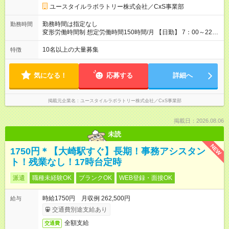
り 試用期間の長さ：2ヶ月 雇用形態、給与は本採用時と同じで
ユースタイルラボラトリー株式会社／CxS事業部
す。
勤務時間は指定なし
勤務時間
変形労働時間制 想定労働時間150時間/月 【日勤】 7：00～22：
00の間で7.5時間勤務／休憩1時間 【夜勤】 17：00～翌10：00
の15時間勤務／休憩２時間 ※勤務時間は各施設のシフトによる
10名以上の大量募集
特徴
シフト制 ※夜勤時は手当も別途支給 ◎残業ほぼなし（月平均5時
間程度）
気になる！
応募する
詳細へ
掲載元企業名
ユースタイルラボラトリー株式会社／CxS事業部
掲載日：2026.08.06
未読
NEW
1750円＊【大崎駅すぐ】長期！事務アシスタン
ト！残業なし！17時台定時
派遣
職種未経験OK
ブランクOK
WEB登録・面接OK
時給1750円 月収例 262,500円
給与
交通費別途支給あり
全額支給
交通費