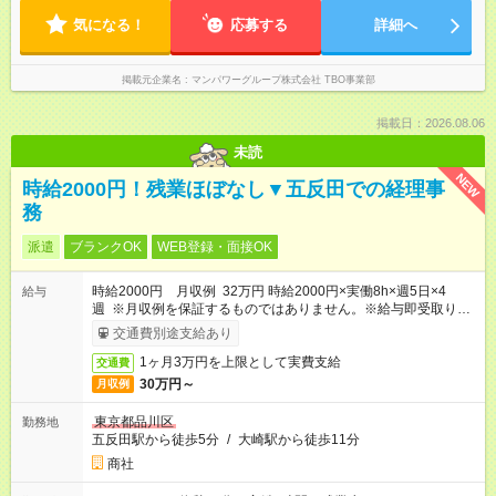
気になる！
応募する
詳細へ
掲載元企業名
マンパワーグループ株式会社 TBO事業部
掲載日：2026.08.06
未読
NEW
時給2000円！残業ほぼなし▼五反田での経理事
務
派遣
ブランクOK
WEB登録・面接OK
時給2000円 月収例 32万円 時給2000円×実働8h×週5日×4
給与
週 ※月収例を保証するものではありません。※給与即受取りサ
ービス利用可（利用条件有）
交通費別途支給あり
1ヶ月3万円を上限として実費支給
交通費
30万円～
月収例
東京都品川区
勤務地
五反田駅から徒歩5分
/
大崎駅から徒歩11分
商社