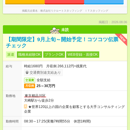
掲載元企業名
株式会社リクルートスタッフィング ＩＴスタッフィング
掲載日：2026.08.06
未読
NEW
【期間限定】9月上旬～開始予定！コツコツ伝票
チェック
派遣
職種未経験OK
ブランクOK
WEB登録・面接OK
時給1680円 月収例 266,112円+残業代
給与
交通費別途支給あり
全額支給
交通費
25～30万円
月収例
東京都品川区
勤務地
大崎駅から徒歩2分
★世界120以上の国の企業を顧客とする大手コンサルティング
企業
08:30～17:25(実働7時間55分 休憩1時間)
勤務時間