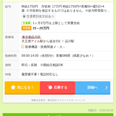
時給1750円 月収例 17万円 時給1750円×実働5h×週5日×4
給与
週 ※月収例を保証するものではありません。※給与即受取りサ
ービス利用可（利用条件有）
交通費別途支給あり
1ヶ月3万円を上限として実費支給
交通費
15～20万円
月収例
東京都品川区
勤務地
天王洲アイル駅から徒歩3分
/
品川駅
医療機器・医療関連メ－カ－
09:00-14:00（休憩0分）実働5時間（残業少なめ！）
勤務時間
即日～長期 ※開始日相談OK
期間
履歴書不要
/
電話対応なし
特徴
気になる！
応募する
詳細へ
掲載元企業名
株式会社リクルートスタッフィング
掲載日：2026.08.05