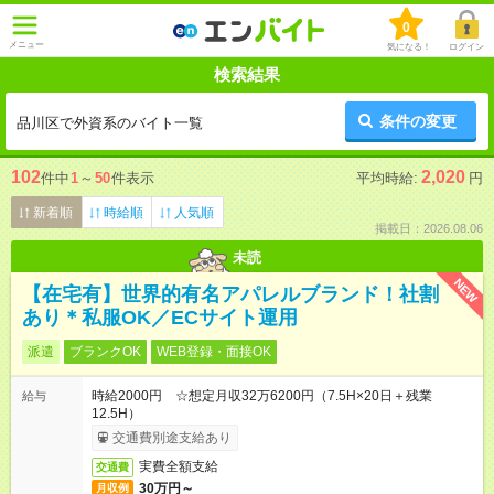
0
メニュー
気になる！
ログイン
検索結果
条件の変更
品川区で外資系のバイト一覧
102
2,020
件中
1
～
50
件表示
平均時給:
円
新着順
時給順
人気順
掲載日：2026.08.06
未読
NEW
【在宅有】世界的有名アパレルブランド！社割
あり＊私服OK／ECサイト運用
派遣
ブランクOK
WEB登録・面接OK
時給2000円 ☆想定月収32万6200円（7.5H×20日＋残業
給与
12.5H）
交通費別途支給あり
実費全額支給
交通費
30万円～
月収例