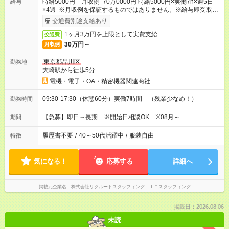
時給5000円 月収例 70万0000円 時給5000円×実働7h×週5日
給与
×4週 ※月収例を保証するものではありません。※給与即受取り
サービス利用可（利用条件有）
交通費別途支給あり
1ヶ月3万円を上限として実費支給
交通費
30万円～
月収例
東京都品川区
勤務地
大崎駅から徒歩5分
電機・電子・OA・精密機器関連商社
09:30-17:30（休憩60分）実働7時間 （残業少なめ！）
勤務時間
【急募】即日～長期 ※開始日相談OK ※08月～
期間
履歴書不要
/
40～50代活躍中
/
服装自由
特徴
気になる！
応募する
詳細へ
掲載元企業名
株式会社リクルートスタッフィング ＩＴスタッフィング
掲載日：2026.08.06
未読