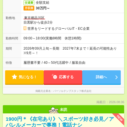
全額支給
交通費
30万円～
月収例
東京都品川区
勤務地
目黒駅から徒歩2分
世界をリードするグローバルIT・EC企業
09:00～18:00(実働8時間 休憩1時間)
勤務時間
2026年09月上旬～長期 2027年7末まで！延長の可能性あり
期間
※9月～！
履歴書不要
/
40～50代活躍中
/
服装自由
特徴
気になる！
応募する
詳細へ
掲載元企業名
パーソルテンプスタッフ株式会社
掲載日：2026.08.06
未読
NEW
1900円＊《在宅あり》＼スポーツ好き必見／ア
パレルメーカーで事務！電話ナシ