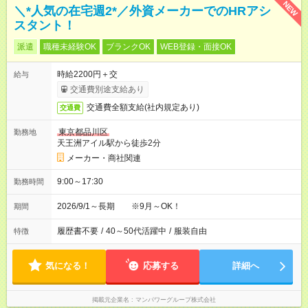
NEW
＼*人気の在宅週2*／外資メーカーでのHRアシ
スタント！
派遣
職種未経験OK
ブランクOK
WEB登録・面接OK
時給2200円＋交
給与
交通費別途支給あり
交通費全額支給(社内規定あり)
交通費
東京都品川区
勤務地
天王洲アイル駅から徒歩2分
メーカー・商社関連
9:00～17:30
勤務時間
2026/9/1～長期 ※9月～OK！
期間
履歴書不要
/
40～50代活躍中
/
服装自由
特徴
気になる！
応募する
詳細へ
掲載元企業名
マンパワーグループ株式会社