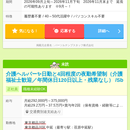
2026年09月上旬～2026年11月下旬 2026年11月末まで 延長
期間
の可能性あります ※9月～！
履歴書不要
/
40～50代活躍中
/
パソコンスキル不要
特徴
気になる！
応募する
詳細へ
掲載元企業名
パーソルテンプスタッフ株式会社
未読
介護ヘルパー✨日勤と4回程度の夜勤希望制（介護
福祉士歓迎／年間休日120日以上・残業なし） /Sb
正社員
職種未経験OK
月給292,000円～375,000円
給与
月給29.2万円～37.5万円+賞与年2回 （保有資格・経験等により
変動） 【無資格の方の入社後のモデル月収】 ［入社］ 無資
交通費別途支給あり
格・未経験／月収22.9万円 ［半年～1年］ 実務者研修取得／
月収26万円 ［入社3年］ エリアリーダー・介護福祉士／月収
東京都品川区
勤務地
30.2万円 ［入社3年目以降］ ジュニアコーディネー／月収
東京都品川区
中延（最寄り駅：荏原中延駅）
37.5万円以上 ※経験・能力等を考慮。 【試用期間】試用期間あ