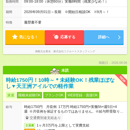
09:00-18:00（休憩60分）実働8時間（残業少なめ！）
勤務時間
2026年09月01日～長期 ※開始日相談OK ※9月～！
期間
履歴書不要
特徴
気になる！
応募する
詳細へ
掲載元企業名
株式会社リクルートスタッフィング
掲載日：2026.08.06
未読
NEW
時給1750円！10時～＊未経験OK！残業ほぼな
し▼天王洲アイルでの軽作業
派遣
職種未経験OK
ブランクOK
WEB登録・面接OK
時給1750円 月収例 17万円 時給1750円×実働5h×週5日×4
給与
週 ※月収例を保証するものではありません。※給与即受取りサ
ービス利用可（利用条件有）
交通費別途支給あり
1ヶ月3万円を上限として実費支給
交通費