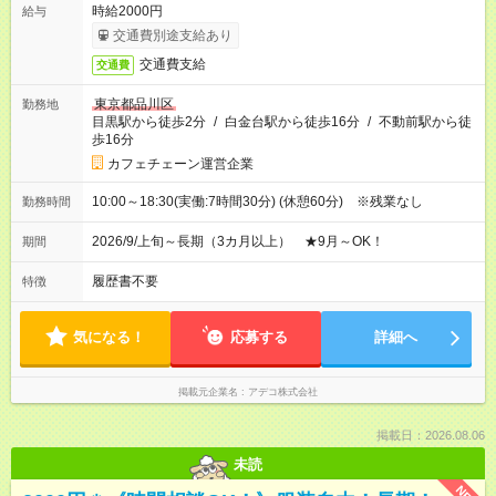
時給2000円
給与
交通費別途支給あり
交通費支給
交通費
東京都品川区
勤務地
目黒駅から徒歩2分
/
白金台駅から徒歩16分
/
不動前駅から徒
歩16分
カフェチェーン運営企業
10:00～18:30(実働:7時間30分) (休憩60分) ※残業なし
勤務時間
2026/9/上旬～長期（3カ月以上） ★9月～OK！
期間
履歴書不要
特徴
気になる！
応募する
詳細へ
掲載元企業名
アデコ株式会社
掲載日：2026.08.06
未読