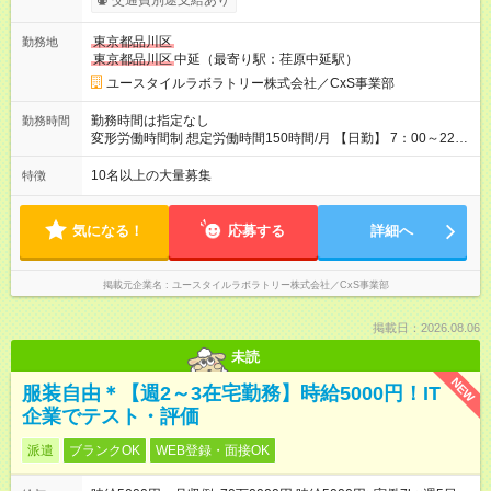
交通費別途支給あり
格・経験等により変動） 【入社後のモデル月収】 ［入社］ 無
資格・未経験／月収22.9万円 ［半年～1年］ 実務者研修取得
東京都品川区
勤務地
／月収26万円 ［入社3年］ エリアリーダー・介護福祉士／月
東京都品川区
中延（最寄り駅：荏原中延駅）
収30.2万円 ［入社3年目以降］ ジュニアコーディネー／月収
37.5万円以上 ※経験・能力等を考慮。 【試用期間】試用期間あ
ユースタイルラボラトリー株式会社／CxS事業部
り 試用期間の長さ：2ヶ月 雇用形態、給与は本採用時と同じで
す。
勤務時間は指定なし
勤務時間
変形労働時間制 想定労働時間150時間/月 【日勤】 7：00～22：
00の間で7.5時間勤務／休憩1時間 【夜勤】 17：00～翌10：00
の15時間勤務／休憩2時間 ※勤務時間は各施設のシフトによるシ
10名以上の大量募集
特徴
フト制 ※夜勤時は手当も別途支給 ◎残業ほぼなし（月平均5時間
程度）
気になる！
応募する
詳細へ
掲載元企業名
ユースタイルラボラトリー株式会社／CxS事業部
掲載日：2026.08.06
未読
NEW
服装自由＊【週2～3在宅勤務】時給5000円！IT
企業でテスト・評価
派遣
ブランクOK
WEB登録・面接OK