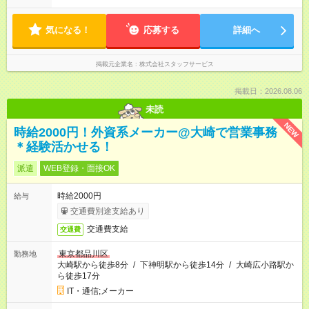
気になる！
応募する
詳細へ
掲載元企業名
株式会社スタッフサービス
掲載日：2026.08.06
未読
NEW
時給2000円！外資系メーカー@大崎で営業事務
＊経験活かせる！
派遣
WEB登録・面接OK
時給2000円
給与
交通費別途支給あり
交通費支給
交通費
東京都品川区
勤務地
大崎駅から徒歩8分
/
下神明駅から徒歩14分
/
大崎広小路駅か
ら徒歩17分
IT・通信;メーカー