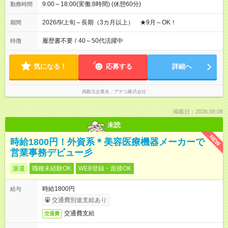
9:00～18:00(実働:8時間) (休憩60分)
勤務時間
2026/9/上旬～長期（3カ月以上） ★9月～OK！
期間
履歴書不要
/
40～50代活躍中
特徴
気になる！
応募する
詳細へ
掲載元企業名
アデコ株式会社
掲載日：2026.08.06
未読
NEW
時給1800円！外資系＊美容医療機器メーカーで
営業事務デビュー彡
派遣
職種未経験OK
WEB登録・面接OK
時給1800円
給与
交通費別途支給あり
交通費支給
交通費