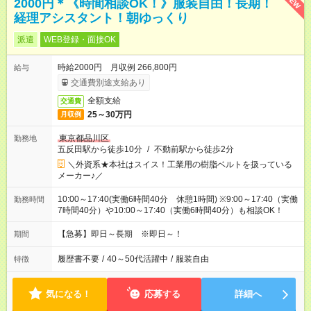
NEW
2000円＊《時間相談OK！》服装自由！長期！
経理アシスタント！朝ゆっくり
派遣
WEB登録・面接OK
時給2000円 月収例 266,800円
給与
交通費別途支給あり
全額支給
交通費
25～30万円
月収例
東京都品川区
勤務地
五反田駅から徒歩10分
/
不動前駅から徒歩2分
＼外資系★本社はスイス！工業用の樹脂ベルトを扱っている
メーカー♪／
10:00～17:40(実働6時間40分 休憩1時間) ※9:00～17:40（実働
勤務時間
7時間40分）や10:00～17:40（実働6時間40分）も相談OK！
【急募】即日～長期 ※即日～！
期間
履歴書不要
/
40～50代活躍中
/
服装自由
特徴
気になる！
応募する
詳細へ