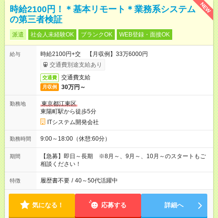
NEW
時給2100円！＊基本リモート＊業務系システム
の第三者検証
派遣
社会人未経験OK
ブランクOK
WEB登録・面接OK
時給2100円+交 【月収例】33万6000円
給与
交通費別途支給あり
交通費支給
交通費
30万円～
月収例
東京都江東区
勤務地
東陽町駅から徒歩5分
ITシステム開発会社
9:00～18:00（休憩:60分）
勤務時間
【急募】即日～長期 ※8月～、9月～、10月～のスタートもご
期間
相談ください！
履歴書不要
/
40～50代活躍中
特徴
気になる！
応募する
詳細へ