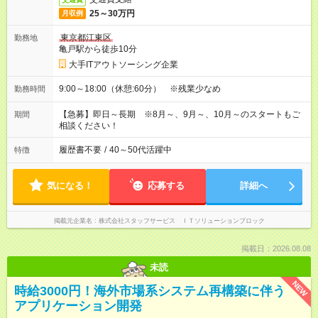
25～30万円
月収例
東京都江東区
勤務地
亀戸駅から徒歩10分
大手ITアウトソーシング企業
9:00～18:00（休憩:60分） ※残業少なめ
勤務時間
【急募】即日～長期 ※8月～、9月～、10月～のスタートもご
期間
相談ください！
履歴書不要
/
40～50代活躍中
特徴
気になる！
応募する
詳細へ
掲載元企業名
株式会社スタッフサービス ＩＴソリューションブロック
掲載日：2026.08.08
未読
NEW
時給3000円！海外市場系システム再構築に伴う
アプリケーション開発