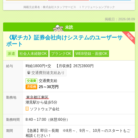
掲載元企業名
株式会社スタッフサービス ＩＴソリューションブロック
掲載日：2026.08.09
未読
NEW
《駅チカ》証券会社向けシステムのユーザーサ
ポート
派遣
社会人未経験OK
ブランクOK
WEB登録・面接OK
時給1800円+交 【月収例】26万2800円
給与
交通費別途支給あり
交通費支給
交通費
25～30万円
月収例
東京都江東区
勤務地
潮見駅から徒歩5分
ソフトウェア会社
8:40～17:00（休憩:60分）
勤務時間
【急募】即日～長期 ※8月～、9月～、10月～のスタートもご
期間
相談ください！