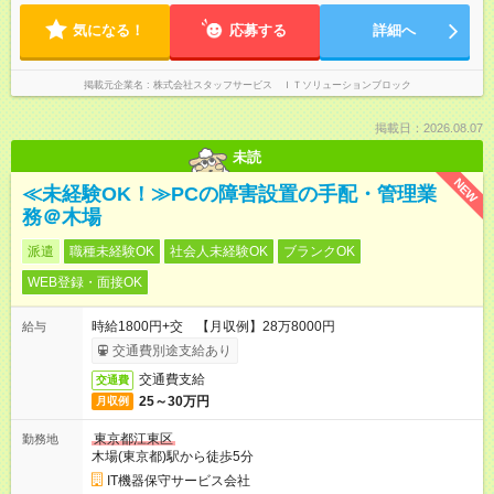
気になる！
応募する
詳細へ
掲載元企業名
株式会社スタッフサービス ＩＴソリューションブロック
掲載日：2026.08.07
未読
NEW
≪未経験OK！≫PCの障害設置の手配・管理業
務＠木場
派遣
職種未経験OK
社会人未経験OK
ブランクOK
WEB登録・面接OK
時給1800円+交 【月収例】28万8000円
給与
交通費別途支給あり
交通費支給
交通費
25～30万円
月収例
東京都江東区
勤務地
木場(東京都)駅から徒歩5分
IT機器保守サービス会社