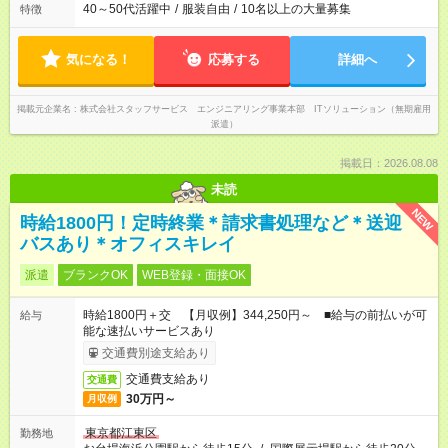
40～50代活躍中
/
服装自由
/
10名以上の大量募集
特徴
気になる！
応募する
詳細へ
掲載元企業名
株式会社スタッフサービス エンジニアリング事業本部 ITソリューション（無期雇用
派遣）
掲載日：2026.08.08
未読
NEW
時給1800円！定時終業＊請求書処理など＊送迎
バスあり＊オフィスキレイ
派遣
ブランクOK
WEB登録・面接OK
時給1800円＋交 【月収例】344,250円～ ■給与の前払いが可
給与
能な速払いサービスあり
交通費別途支給あり
交通費支給あり
交通費
30万円～
月収例
東京都江東区
勤務地