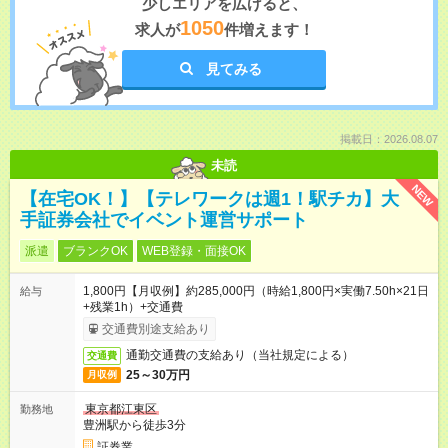
少しエリアを広げると、
1050
求人が
件増えます！
見てみる
掲載日：2026.08.07
未読
NEW
【在宅OK！】【テレワークは週1！駅チカ】大
手証券会社でイベント運営サポート
派遣
ブランクOK
WEB登録・面接OK
1,800円【月収例】約285,000円（時給1,800円×実働7.50h×21日
給与
+残業1h）+交通費
交通費別途支給あり
通勤交通費の支給あり（当社規定による）
交通費
25～30万円
月収例
東京都江東区
勤務地
豊洲駅から徒歩3分
証券業