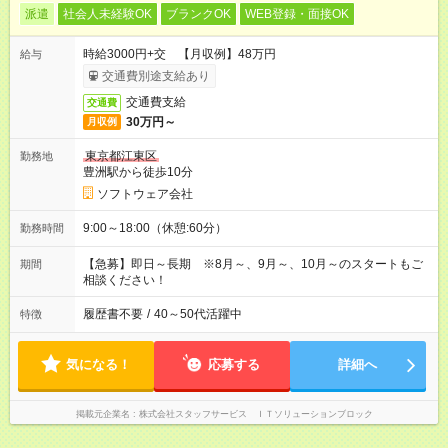
派遣
社会人未経験OK
ブランクOK
WEB登録・面接OK
時給3000円+交 【月収例】48万円
給与
交通費別途支給あり
交通費支給
交通費
30万円～
月収例
東京都江東区
勤務地
豊洲駅から徒歩10分
ソフトウェア会社
9:00～18:00（休憩:60分）
勤務時間
【急募】即日～長期 ※8月～、9月～、10月～のスタートもご
期間
相談ください！
履歴書不要
/
40～50代活躍中
特徴
気になる！
応募する
詳細へ
掲載元企業名
株式会社スタッフサービス ＩＴソリューションブロック