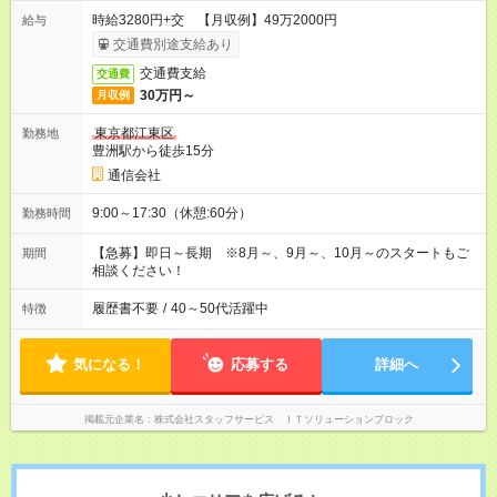
時給3280円+交 【月収例】49万2000円
給与
交通費別途支給あり
交通費支給
交通費
30万円～
月収例
東京都江東区
勤務地
豊洲駅から徒歩15分
通信会社
9:00～17:30（休憩:60分）
勤務時間
【急募】即日～長期 ※8月～、9月～、10月～のスタートもご
期間
相談ください！
履歴書不要
/
40～50代活躍中
特徴
気になる！
応募する
詳細へ
掲載元企業名
株式会社スタッフサービス ＩＴソリューションブロック