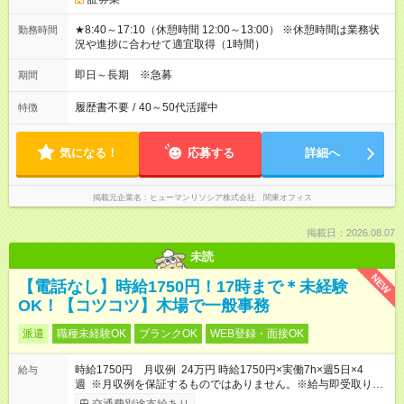
★8:40～17:10（休憩時間 12:00～13:00） ※休憩時間は業務状
勤務時間
況や進捗に合わせて適宜取得（1時間）
即日～長期 ※急募
期間
履歴書不要
/
40～50代活躍中
特徴
気になる！
応募する
詳細へ
掲載元企業名
ヒューマンリソシア株式会社 関東オフィス
掲載日：2026.08.07
未読
NEW
【電話なし】時給1750円！17時まで＊未経験
OK！【コツコツ】木場で一般事務
派遣
職種未経験OK
ブランクOK
WEB登録・面接OK
時給1750円 月収例 24万円 時給1750円×実働7h×週5日×4
給与
週 ※月収例を保証するものではありません。※給与即受取りサ
ービス利用可（利用条件有）