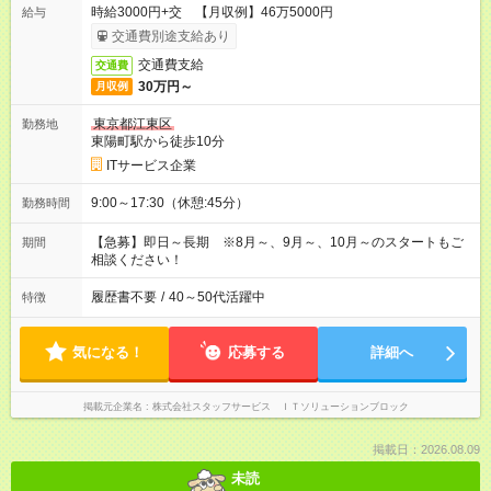
時給3000円+交 【月収例】46万5000円
給与
交通費別途支給あり
交通費支給
交通費
30万円～
月収例
東京都江東区
勤務地
東陽町駅から徒歩10分
ITサービス企業
9:00～17:30（休憩:45分）
勤務時間
【急募】即日～長期 ※8月～、9月～、10月～のスタートもご
期間
相談ください！
履歴書不要
/
40～50代活躍中
特徴
気になる！
応募する
詳細へ
掲載元企業名
株式会社スタッフサービス ＩＴソリューションブロック
掲載日：2026.08.09
未読