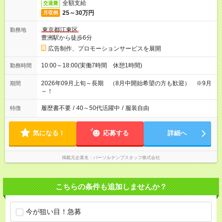
全額支給
交通費
25～30万円
月収例
東京都江東区
勤務地
豊洲駅から徒歩6分
広告制作、プロモーションサービスを展開
10:00～18:00(実働7時間 休憩1時間)
勤務時間
2026年09月上旬～長期 （8月中開始希望の方も歓迎） ※9月
期間
～！
履歴書不要
/
40～50代活躍中
/
服装自由
特徴
気になる！
応募する
詳細へ
掲載元企業名
パーソルテンプスタッフ株式会社
こちらの条件も追加しませんか？
今が狙い目！急募