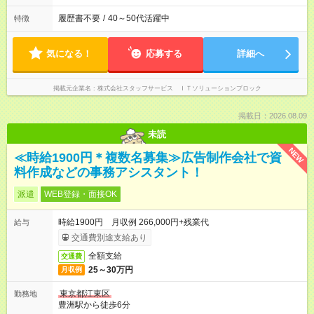
履歴書不要
/
40～50代活躍中
特徴
気になる！
応募する
詳細へ
掲載元企業名
株式会社スタッフサービス ＩＴソリューションブロック
掲載日：2026.08.09
未読
NEW
≪時給1900円＊複数名募集≫広告制作会社で資
料作成などの事務アシスタント！
派遣
WEB登録・面接OK
時給1900円 月収例 266,000円+残業代
給与
交通費別途支給あり
全額支給
交通費
25～30万円
月収例
東京都江東区
勤務地
豊洲駅から徒歩6分