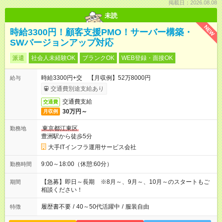
掲載日：2026.08.08
未読
NEW
時給3300円！顧客支援PMO！サーバー構築・
SWバージョンアップ対応
派遣
社会人未経験OK
ブランクOK
WEB登録・面接OK
時給3300円+交 【月収例】52万8000円
給与
交通費別途支給あり
交通費支給
交通費
30万円～
月収例
東京都江東区
勤務地
豊洲駅から徒歩5分
大手ITインフラ運用サービス会社
9:00～18:00（休憩:60分）
勤務時間
【急募】即日～長期 ※8月～、9月～、10月～のスタートもご
期間
相談ください！
履歴書不要
/
40～50代活躍中
/
服装自由
特徴