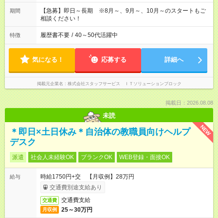
【急募】即日～長期 ※8月～、9月～、10月～のスタートもご
期間
相談ください！
履歴書不要
/
40～50代活躍中
特徴
気になる！
応募する
詳細へ
掲載元企業名
株式会社スタッフサービス ＩＴソリューションブロック
掲載日：2026.08.08
未読
NEW
＊即日×土日休み＊自治体の教職員向けヘルプ
デスク
派遣
社会人未経験OK
ブランクOK
WEB登録・面接OK
時給1750円+交 【月収例】28万円
給与
交通費別途支給あり
交通費支給
交通費
25～30万円
月収例