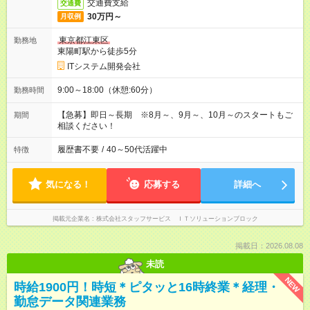
交通費支給
交通費
30万円～
月収例
東京都江東区
勤務地
東陽町駅から徒歩5分
ITシステム開発会社
9:00～18:00（休憩:60分）
勤務時間
【急募】即日～長期 ※8月～、9月～、10月～のスタートもご
期間
相談ください！
履歴書不要
/
40～50代活躍中
特徴
気になる！
応募する
詳細へ
掲載元企業名
株式会社スタッフサービス ＩＴソリューションブロック
掲載日：2026.08.08
未読
NEW
時給1900円！時短＊ピタッと16時終業＊経理・
勤怠データ関連業務