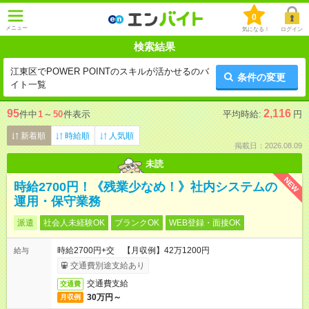
0
メニュー
気になる！
ログイン
検索結果
江東区でPOWER POINTのスキルが活かせるのバ
条件の変更
イト一覧
95
2,116
件中
1
～
50
件表示
平均時給:
円
新着順
時給順
人気順
掲載日：2026.08.09
未読
NEW
時給2700円！《残業少なめ！》社内システムの
運用・保守業務
派遣
社会人未経験OK
ブランクOK
WEB登録・面接OK
時給2700円+交 【月収例】42万1200円
給与
交通費別途支給あり
交通費支給
交通費
30万円～
月収例