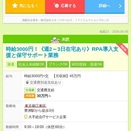
気になる！
応募する
詳細へ
掲載元企業名
株式会社スタッフサービス ＩＴソリューションブロック
掲載日：2026.08.08
未読
NEW
時給3000円！《週2～3日在宅あり》RPA導入支
援と保守サポート業務
派遣
社会人未経験OK
ブランクOK
WEB登録・面接OK
時給3000円+交 【月収例】45万円
給与
交通費別途支給あり
交通費支給
交通費
30万円～
月収例
東京都江東区
勤務地
豊洲駅から徒歩3分
大手総合ITサービス企業
9:30～18:00（休憩:60分）
勤務時間