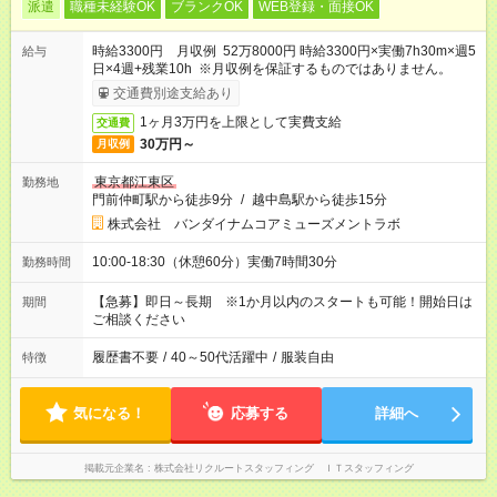
派遣
職種未経験OK
ブランクOK
WEB登録・面接OK
時給3300円 月収例 52万8000円 時給3300円×実働7h30m×週5
給与
日×4週+残業10h ※月収例を保証するものではありません。
交通費別途支給あり
1ヶ月3万円を上限として実費支給
交通費
30万円～
月収例
東京都江東区
勤務地
門前仲町駅から徒歩9分
/
越中島駅から徒歩15分
株式会社 バンダイナムコアミューズメントラボ
10:00-18:30（休憩60分）実働7時間30分
勤務時間
【急募】即日～長期 ※1か月以内のスタートも可能！開始日は
期間
ご相談ください
履歴書不要
/
40～50代活躍中
/
服装自由
特徴
気になる！
応募する
詳細へ
掲載元企業名
株式会社リクルートスタッフィング ＩＴスタッフィング