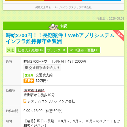
掲載元企業名
パーソルテンプスタッフ株式会社
掲載日：2026.08.09
未読
NEW
時給2700円！！長期案件！Webアプリシステム
インフラ維持保守＠豊洲
派遣
社会人未経験OK
ブランクOK
WEB登録・面接OK
時給2700円+交 【月収例】43万2000円
給与
交通費別途支給あり
交通費支給
交通費
30万円～
月収例
東京都江東区
勤務地
豊洲駅から徒歩10分
システムコンサルティング会社
9:00～18:00（休憩:60分）
勤務時間
【急募】即日～長期 ※8月～、9月～、10月～のスタートもご
期間
相談ください！