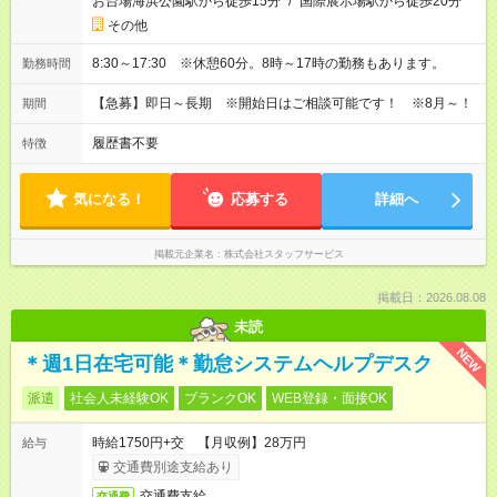
お台場海浜公園駅から徒歩15分
/
国際展示場駅から徒歩20分
その他
8:30～17:30 ※休憩60分。8時～17時の勤務もあります。
勤務時間
【急募】即日～長期 ※開始日はご相談可能です！ ※8月～！
期間
履歴書不要
特徴
気になる！
応募する
詳細へ
掲載元企業名
株式会社スタッフサービス
掲載日：2026.08.08
未読
NEW
＊週1日在宅可能＊勤怠システムヘルプデスク
派遣
社会人未経験OK
ブランクOK
WEB登録・面接OK
時給1750円+交 【月収例】28万円
給与
交通費別途支給あり
交通費支給
交通費