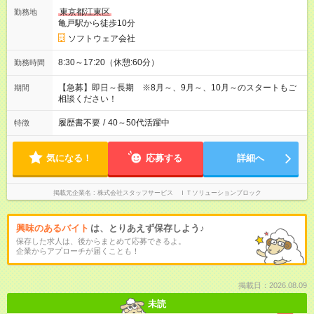
東京都江東区
勤務地
亀戸駅から徒歩10分
ソフトウェア会社
8:30～17:20（休憩:60分）
勤務時間
【急募】即日～長期 ※8月～、9月～、10月～のスタートもご
期間
相談ください！
履歴書不要
/
40～50代活躍中
特徴
気になる！
応募する
詳細へ
掲載元企業名
株式会社スタッフサービス ＩＴソリューションブロック
興味のあるバイト
は、とりあえず保存しよう♪
保存した求人は、後からまとめて応募できるよ。
企業からアプローチが届くことも！
掲載日：2026.08.09
未読