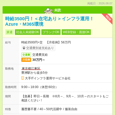
掲載日：2026.08.07
未読
NEW
時給3500円！＜在宅あり＞インフラ運用！
Azure・M365環境
派遣
社会人未経験OK
ブランクOK
WEB登録・面接OK
時給3500円+交 【月収例】56万円
給与
交通費別途支給あり
交通費支給
交通費
30万円～
月収例
東京都江東区
勤務地
豊洲駅から徒歩5分
大手ITインフラ運用サービス会社
9:00～18:00（休憩:60分）
勤務時間
【急募】即日～長期 ※8月～、9月～、10月～のスタートもご
期間
相談ください！
履歴書不要
/
40～50代活躍中
/
服装自由
特徴