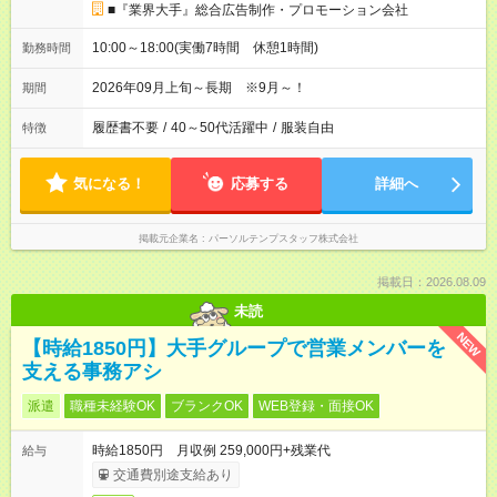
■『業界大手』総合広告制作・プロモーション会社
10:00～18:00(実働7時間 休憩1時間)
勤務時間
2026年09月上旬～長期 ※9月～！
期間
履歴書不要
/
40～50代活躍中
/
服装自由
特徴
気になる！
応募する
詳細へ
掲載元企業名
パーソルテンプスタッフ株式会社
掲載日：2026.08.09
未読
NEW
【時給1850円】大手グループで営業メンバーを
支える事務アシ
派遣
職種未経験OK
ブランクOK
WEB登録・面接OK
時給1850円 月収例 259,000円+残業代
給与
交通費別途支給あり