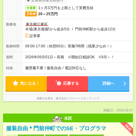
交通費別途支給あり
1ヶ月3万円を上限として実費支給
交通費
20～25万円
月収例
東京都江東区
勤務地
木場(東京都)駅から徒歩5分
/
門前仲町駅から徒歩12分
証券業
09:00-17:00（休憩60分）実働7時間（残業少なめ！）
勤務時間
2026年09月01日～長期 ※開始日相談OK ※9月～！
期間
履歴書不要
/
服装自由
/
電話対応なし
特徴
気になる！
応募する
詳細へ
掲載元企業名
株式会社リクルートスタッフィング
掲載日：2026.08.07
未読
NEW
服装自由＊門前仲町でのSE・プログラマ