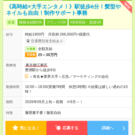
NEW
《高時給×大手エンタメ！》駅徒歩6分！髪型や
ネイルも自由！制作サポート事務
派遣
職種未経験OK
ブランクOK
WEB登録・面接OK
時給1900円 月収例 266,000円+残業代
給与
交通費別途支給あり
全額支給
交通費
25～30万円
月収例
東京都江東区
勤務地
豊洲駅から徒歩6分
＜有名★業界大手＞広告／マーケティングの会社
10:00～18:00(実働7時間 休憩1時間) ※始業は嬉しい遅めの10
勤務時間
時！
2026年09月上旬～長期 ※9月～！
期間
履歴書不要
/
服装自由
特徴
気になる！
応募する
詳細へ