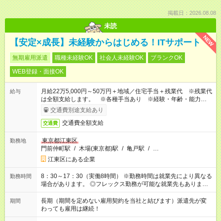
掲載日：2026.08.08
未読
NEW
【安定×成長】未経験からはじめる！ITサポート
無期雇用派遣
職種未経験OK
社会人未経験OK
ブランクOK
WEB登録・面接OK
月給22万5,000円～50万円＋地域／住宅手当＋残業代 ※残業代
給与
は全額支給します。 ※各種手当あり ※経験・年齢・能力等を
考慮して加給・優遇します。
交通費別途支給あり
交通費全額支給
交通費
東京都江東区
勤務地
門前仲町駅
/
木場(東京都)駅
/
亀戸駅
/
…
江東区にある企業
8：30～17：30（実働8時間） ※勤務時間は就業先により異なる
勤務時間
場合があります。 ◎フレックス勤務が可能な就業先もありま
す。 ◎今よりもさらに働きやすい環境をつくるべく、 働き方
改革に全社をあげて取り組んでいます。
長期（期間を定めない雇用契約を当社と結びます）派遣先が変
期間
わっても雇用は継続！