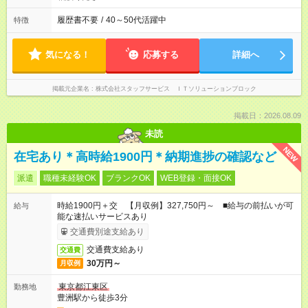
履歴書不要
/
40～50代活躍中
特徴
気になる！
応募する
詳細へ
掲載元企業名
株式会社スタッフサービス ＩＴソリューションブロック
掲載日：2026.08.09
未読
NEW
在宅あり＊高時給1900円＊納期進捗の確認など
派遣
職種未経験OK
ブランクOK
WEB登録・面接OK
時給1900円＋交 【月収例】327,750円～ ■給与の前払いが可
給与
能な速払いサービスあり
交通費別途支給あり
交通費支給あり
交通費
30万円～
月収例
東京都江東区
勤務地
豊洲駅から徒歩3分