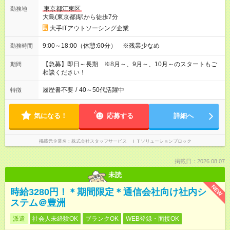
東京都江東区
勤務地
大島(東京都)駅から徒歩7分
大手ITアウトソーシング企業
9:00～18:00（休憩:60分） ※残業少なめ
勤務時間
【急募】即日～長期 ※8月～、9月～、10月～のスタートもご
期間
相談ください！
履歴書不要
/
40～50代活躍中
特徴
気になる！
応募する
詳細へ
掲載元企業名
株式会社スタッフサービス ＩＴソリューションブロック
掲載日：2026.08.07
未読
NEW
時給3280円！＊期間限定＊通信会社向け社内シ
ステム＠豊洲
派遣
社会人未経験OK
ブランクOK
WEB登録・面接OK