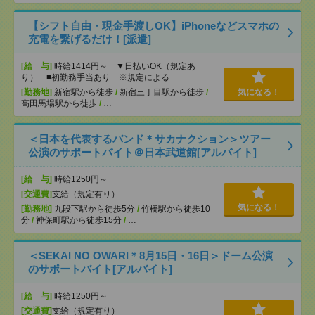
【シフト自由・現金手渡しOK】iPhoneなどスマホの
充電を繋げるだけ！[派遣]
[給 与]
時給1414円～ ▼日払いOK（規定あ
り） ■初勤務手当あり ※規定による
[勤務地]
新宿駅から徒歩
/
新宿三丁目駅から徒歩
/
気になる！
高田馬場駅から徒歩
/
…
＜日本を代表するバンド＊サカナクション＞ツアー
公演のサポートバイト＠日本武道館[アルバイト]
[給 与]
時給1250円～
[交通費]
支給（規定有り）
気になる！
[勤務地]
九段下駅から徒歩5分
/
竹橋駅から徒歩10
分
/
神保町駅から徒歩15分
/
…
＜SEKAI NO OWARI＊8月15日・16日＞ドーム公演
のサポートバイト[アルバイト]
[給 与]
時給1250円～
[交通費]
支給（規定有り）