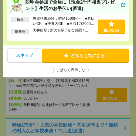
説明会参加で全員に【現金2千円相当プレゼ
ント】生活のお手伝い[派遣]
[給 与]
時給3000円 月収例 30万円 時給3000円×
実働5h×週5日×4週 ※月収例を保証するものではあ
無資格未経験：時給1500円～ ■週払
りません。※給与即受取りサービス利用可（利用条
給与
いOK ■扶養内OK ■日収1万2000円
件有）
以上
大井町駅 / 旗の台駅 / 立会川駅 / …
気になる!
[交通費]
1ヶ月3万円を上限として実費支給
勤務地
気になる！
[月収例]
30万円～
[勤務地]
新日本橋駅から徒歩3分
/
三越前駅から徒
歩1分
スキップ
どちらも気になる！
時給1850円＊返却済みICカードと貸出カードの管理
など入館対応などの受付！[派遣]
しばらく表示しない
[給 与]
時給1850円＋交 【月収例】403,916円
～ ■給与の前払いが可能な速払いサービスあり
[交通費]
交通費支給あり
[月収例]
30万円～
気になる！
[勤務地]
飯田橋駅から徒歩1分
/
九段下駅から徒歩
14分
時給1750円！人気の学校勤務＊基本16時まで＊書類
の封入など学校事務！12月迄[派遣]