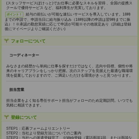
(スタッフサービスぽけっと)でお仕事に必要なスキルを習得 、全国の提携ス
クールで優待サービス など、福利厚生が充実しております。
給与の前払いが可能な速払いサービスを導入しています。18時
ポイント！
までの申請で、申請当日に給与振り込み（18時以降の申請は翌9時までに振
込）！※承認の勤怠実績に応じて申請が可能※その他規定あり（詳細は登録
後にマイページよりご確認ください)
フォローについて
コーディネーター
みなさまの経歴から単純に仕事を探すだけではなく、志向や目標、個性や将
来のキャリアプランをしっかり把握。次のステップを見据えた最適な職場環
境を提案しておりますので、ご満足いただける環境がきっと見つかります。
担当営業
担当企業をよく知る専任サポート担当がフォローのため定期訪問。いつでも
気軽に相談できます。
登録について
STEP1：応募フォームよりエントリー
STEP2：当社より登録方法についてのご案内
STEP3：当社への派遣登録完了 ※Web登録（電話面談1回、または面談な