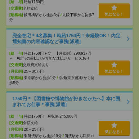
[給 与]
時給1750円
[交通費]
全額支給
気になる！
[勤務地]
飯田橋駅から徒歩3分
/
九段下駅から徒歩7
分
完全在宅＊4名募集！時給1750円！未経験OK！内定
通知書の内容確認など事務[派遣]
[給 与]
時給1750円＋交 【月収例】290,937円
～ ■給与の前払いが可能な速払いサービスあり
[交通費]
交通費支給あり
[月収例]
25～30万円
気になる！
[勤務地]
東京駅から徒歩1分
/
京橋(東京都)駅から徒
歩5分
1750円＊【図書館や博物館が好きなかたへ】本に囲
まれてお仕事＊事務[派遣]
[給 与]
時給1750円 月収例 245,000円
[交通費]
全額支給
[月収例]
20～25万円
気になる！
[勤務地]
東所沢駅から徒歩10分
/
所沢駅から民間バ