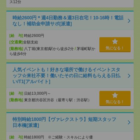
ス12分
時給2600円＊週4日勤務＆週3日在宅！10-16時！電話
なし！補助金申請サポ[派遣]
[給 与]
時給2600円
[交通費]
全額支給
気になる！
[勤務地]
八丁堀(東京都)駅から徒歩2分
/
茅場町駅か
ら徒歩6分
人気イベントも！好きな場所で働けるイベントスタ
ッフ☆来社不要！働いたその日に給料もらえる日払
い/T1[アルバイト]
[給 与]
日給13,000円～
[勤務地]
東京都渋谷区渋谷（最寄り駅：渋谷駅）
気になる！
特別時給1800円【ヴァレクストラ】短期スタッフ
日本橋[派遣]
[給 与]
時給1800円 ※ご経験・スキルにより優