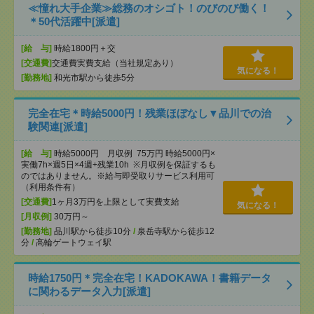
≪憧れ大手企業≫総務のオシゴト！のびのび働く！
＊50代活躍中[派遣]
[給 与]
時給1800円＋交
[交通費]
交通費実費支給（当社規定あり）
気になる！
[勤務地]
和光市駅から徒歩5分
完全在宅＊時給5000円！残業ほぼなし▼品川での治
験関連[派遣]
[給 与]
時給5000円 月収例 75万円 時給5000円×
実働7h×週5日×4週+残業10h ※月収例を保証するも
のではありません。※給与即受取りサービス利用可
（利用条件有）
[交通費]
1ヶ月3万円を上限として実費支給
気になる！
[月収例]
30万円～
[勤務地]
品川駅から徒歩10分
/
泉岳寺駅から徒歩12
分
/
高輪ゲートウェイ駅
時給1750円＊完全在宅！KADOKAWA！書籍データ
に関わるデータ入力[派遣]