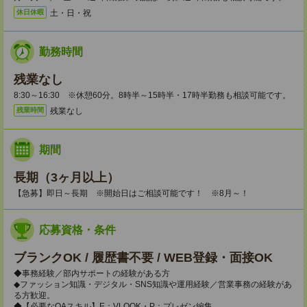
土・日・祝
休日休暇
勤務時間
残業なし
8:30～16:30 ※休憩60分。8時半～15時半・17時半勤務も相談可能です。
残業なし
残業時間
期間
長期（3ヶ月以上）
【急募】即日～長期 ※開始日はご相談可能です！ ※8月～！
応募資格・条件
ブランクOK / 履歴書不要 / WEB登録・面接OK
◆事務経験／部内サポートの経験がある方
◆ファッション知識・デジタル・SNS知識や運用経験／営業事務の経験があ
る方歓迎。
◆【必要なOAスキル】E：VLOOK・P：プレゼン編集