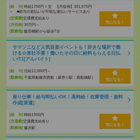
[給 与]
時給1750円＋交 【月収例】301,875円
～ ■給与の前払いが可能な速払いサービスあり
[交通費]
交通費支給あり
気になる！
[月収例]
30万円～
[勤務地]
飯田橋駅から徒歩7分
サマソニなど人気音楽イベントも！好きな場所で働
ける☆来社不要！働いたその日に給料もらえる日払
い/T1[アルバイト]
[給 与]
日給12,000円～
[勤務地]
千葉県船橋市西船（最寄り駅：西船橋駅）
気になる！
座り仕事！給与即払いOK！高時給！在庫管理・資料
作成[派遣]
[給 与]
時給1500円
[交通費]
交通費支給有り
気になる！
[勤務地]
藤沢駅