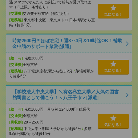
遇 スマホでかんたんに前払いで給与が受け取れま
す（※上限、条件あり）
[交通費]
交通費全額支給（規定あり）
気になる！
[勤務地]
東京都中央区 東京メトロ 日本橋駅から直
結（徒歩1分）
時給2600円＊ほぼ在宅！週3～4日＆16時迄OK！補助
金申請のサポート業務[派遣]
[給 与]
時給2600円
[交通費]
全額支給
気になる！
[勤務地]
八丁堀(東京都)駅から徒歩2分
/
茅場町駅か
ら徒歩6分
【学校法人中央大学】＼有名私立大学／人気の図書
館司書として働こう！＜八王子市＞[派遣]
[給 与]
時給1600円 月収例 224,000円+残業代
[交通費]
全額支給
[月収例]
20～25万円
気になる！
[勤務地]
中央大学・明星大学駅から徒歩5分
/
多摩
動物公園駅から徒歩15分