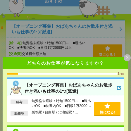
おすすめ
【オープニング募集】おばあちゃんのお散歩付き添
いも仕事の1つ[派遣]
[給 与]
無資格未経験：時給1500円～ ■週払い
OK ■扶養内OK ■日収1万2000円以上
[交通費]
交通費全額支給
気になる！
×
[勤務地]
巣鴨駅
/
目白駅
/
北池袋駅
/
…
どちらのお仕事が気になりますか？
1
/10
説明会参加で全員に【現金2千円相当プレゼント】生
活のお手伝い[派遣]
【オープニング募集】おばあちゃんのお散歩
付き添いも仕事の1つ[派遣]
[給 与]
無資格未経験：時給1500円～ ■週払い
OK ■扶養内OK ■日収1万2000円以上
無資格未経験：時給1500円～ ■週払
給与
[交通費]
交通費全額支給
気になる！
いOK ■扶養内OK ■日収1万2000円
[勤務地]
大井町駅
/
旗の台駅
/
立会川駅
/
…
以上
巣鴨駅 / 目白駅 / 北池袋駅 / …
気になる!
勤務地
【在宅勤務OK】時給3000円！10～16時＊残業ほぼな
し▼新日本橋で一般事務[派遣]