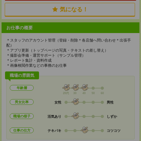
気になる！
お仕事の概要
＊スタッフのアカウント管理（登録・削除＊各店舗へ問い合わせ＊出張手
配）
＊アプリ更新（トップページの写真・テキストの差し替え）
＊撮影会準備・運営サポート（サンプル管理）
＊レポート集計・資料作成
＊画像検閲作業などの事務のお仕事
職場の雰囲気
年齢層
20代
30
40
50
60
男女比率
女性
男性
職場の様子
活気あり
しずか
仕事の仕方
テキパキ
コツコツ