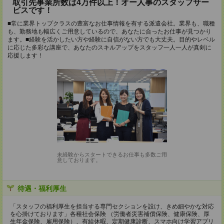
取引先事業所数は4万件以上！オー人事のスタッフサー
ビスです！
■常に業界トップクラスの豊富なお仕事情報を有する派遣会社。業界も、職種
も、勤務地も幅広くご用意しているので、あなたに合ったお仕事が見つかり
ます。■経験を活かしたい方や経験に自信がない方でも大丈夫。目的やレベル
に応じた多彩な講座で、あなたのスキルアップをスタッフ一人一人が真剣に
応援します！
未経験からスタートできるお仕事も多数ご用
意しております。
待遇・福利厚生
「スタッフの福利厚生を担当する専門セクションを設け、きめ細やかな対応
を心掛けております」各種社会保険 （労働者災害補償保険、健康保険、厚
生年金保険、雇用保険）、有給休暇、定期健康診断、スマホ向け学習アプリ