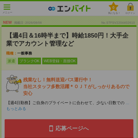
0
メニュー
気になる！
ログイン
NEW
掲載日 :2026
/
08
/
06
No.STFSV2204402610
【週4日＆16時半まで】時給1850円！大手企
業でアカウント管理など
職種：
一般事務
派遣
ブランクOK
WEB登録・面接OK
残業なし！無料送迎バス運行中！
当社スタッフ多数活躍＊ＯＪＴがしっかりあるので
安心
【週4日勤務】ご自身のプライベートに合わせて、少ない日数での
...
もっとみる
応募ページへ