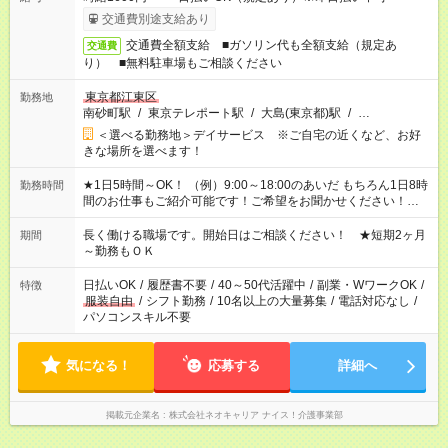
交通費別途支給あり
交通費全額支給 ■ガソリン代も全額支給（規定あ
交通費
り） ■無料駐車場もご相談ください
東京都江東区
勤務地
南砂町駅
/
東京テレポート駅
/
大島(東京都)駅
/
…
＜選べる勤務地＞デイサービス ※ご自宅の近くなど、お好
きな場所を選べます！
★1日5時間～OK！ （例）9:00～18:00のあいだ もちろん1日8時
勤務時間
間のお仕事もご紹介可能です！ご希望をお聞かせください！★家
庭の都合でお休みが必要な場合も遠慮なくご相談ください。 ※
週最低15時間以上の勤務が必要です
長く働ける職場です。開始日はご相談ください！ ★短期2ヶ月
期間
～勤務もＯＫ
日払いOK
/
履歴書不要
/
40～50代活躍中
/
副業・WワークOK
/
特徴
服装自由
/
シフト勤務
/
10名以上の大量募集
/
電話対応なし
/
パソコンスキル不要
気になる！
応募する
詳細へ
掲載元企業名
株式会社ネオキャリア ナイス！介護事業部