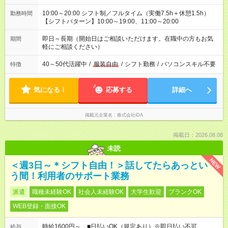
10:00～20:00 シフト制／フルタイム（実働7.5h＋休憩1.5h）
勤務時間
【シフトパターン】10:00～19:00、11:00～20:00
即日～長期（開始日はご相談いただけます。在職中の方もお気
期間
軽にご相談ください）
40～50代活躍中
/
服装自由
/
シフト勤務
/
パソコンスキル不要
特徴
気になる！
応募する
詳細へ
掲載元企業名
株式会社iDA
掲載日：2026.08.08
未読
NEW
＜週3日～＊シフト自由！＞話してたらあっとい
う間！利用者のサポート業務
派遣
職種未経験OK
社会人未経験OK
大学生歓迎
ブランクOK
WEB登録・面接OK
時給1600円～ ■日払いOK（規定あり）※即日払い不可
給与