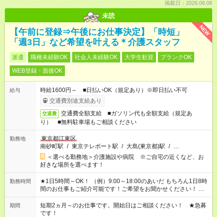
掲載日：2026.08.08
未読
NEW
【午前に登録⇒午後にお仕事決定】「時短」
「週3日」など希望を叶える＊介護スタッフ
派遣
職種未経験OK
社会人未経験OK
大学生歓迎
ブランクOK
WEB登録・面接OK
時給1600円～ ■日払いOK（規定あり）※即日払い不可
給与
交通費別途支給あり
交通費全額支給 ■ガソリン代も全額支給（規定あ
交通費
り） ■無料駐車場もご相談ください
東京都江東区
勤務地
南砂町駅
/
東京テレポート駅
/
大島(東京都)駅
/
…
＜選べる勤務地＞介護施設や病院 ※ご自宅の近くなど、お
好きな場所を選べます！
★1日5時間～OK！ （例）9:00～18:00のあいだ もちろん1日8時
勤務時間
間のお仕事もご紹介可能です！ご希望をお聞かせください！ ※
週最低15時間以上の勤務が必要です
短期2ヵ月～のお仕事です。開始日はご相談ください！ ★急募
期間
です！