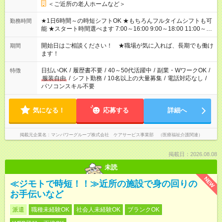
＜ご近所の老人ホームなど＞
★1日6時間～の時短シフトOK ★もちろんフルタイムシフトも可
勤務時間
能 ★スタート時間選べます 7:00～16:00 9:00～18:00 11:00～
20:00 など 残業なし！ ※Wワークの場合、他のお仕事と合わせ
週40時間超の就業はご案内できません ※法令に基づき、週20時
開始日はご相談ください！ ★職場が気に入れば、長期でも働け
期間
間以上勤務は社会保険への加入対象となります ※労働者派遣法
ます！
（日雇い派遣の原則禁止）により、短時間・短期間の就業はご
案内が難しい場合があります
日払いOK
/
履歴書不要
/
40～50代活躍中
/
副業・WワークOK
/
特徴
服装自由
/
シフト勤務
/
10名以上の大量募集
/
電話対応なし
/
パソコンスキル不要
気になる！
応募する
詳細へ
掲載元企業名
マンパワーグループ株式会社 ケアサービス事業部 （医療福祉介護関連）
掲載日：2026.08.08
未読
NEW
≪ジモトで時短！！≫近所の施設で身の回りの
お手伝いなど
派遣
職種未経験OK
社会人未経験OK
ブランクOK