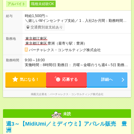
アルバイト
職種未経験OK
時給1,500円～
給与
＼嬉しいWインセンティブ支給／ 1．入社2か月間：勤務時間
×100円のインセンティブ 2．入社2か月後：2万円支給します！
交通費別途支給あり
（規定あり） ・交通費支給（月上限3万円） ・万一の残業は1分
単位で支給 【試用期間】試用期間あり 試用期間の長さ：1ヶ月
東京都江東区
勤務地
雇用形態、給与は本採用時と同じです。
東京都江東区
豊洲（最寄り駅：豊洲）
バーチャレクス・コンサルティング株式会社
9:00～18:00
勤務時間
実働時間：8時間/日 勤務日： 月曜～金曜のうち週4～5日 勤務時
間： 9：00～18：00（実働8時間）
気になる！
応募する
詳細へ
掲載元企業名
バーチャレクス・コンサルティング株式会社
未読
週3～【MidiUmi／ミディウミ】アパレル販売 豊
洲