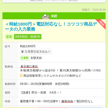
掲載元企業名
パーソルテンプスタッフ株式会社
掲載日：2026.08.08
未読
NEW
＜時給1800円＞電話対応なし！コツコツ商品デ
ータの入力業務
派遣
WEB登録・面接OK
時給1800円
給与
交通費別途支給あり
全額支給
交通費
東京都江東区
勤務地
木場(東京都)駅から徒歩3分
/
菊川(東京都)駅から民間バス9分
商品情報管理システムやカタログの制作など
09:00～18:00(実働8時間 休憩1時間)
勤務時間
【急募】即日～長期 ※8月～！
期間
履歴書不要
/
40～50代活躍中
/
服装自由
/
電話対応なし
特徴