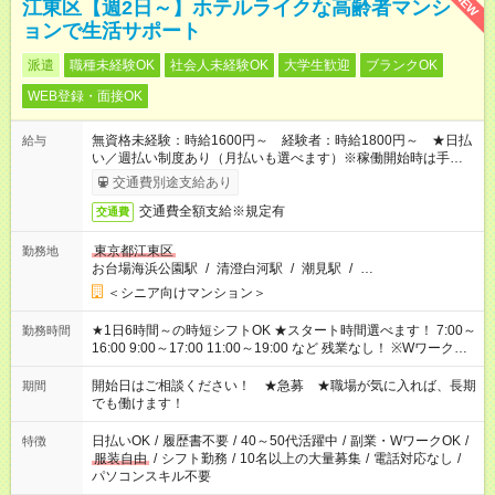
NEW
江東区【週2日～】ホテルライクな高齢者マンシ
ョンで生活サポート
派遣
職種未経験OK
社会人未経験OK
大学生歓迎
ブランクOK
WEB登録・面接OK
無資格未経験：時給1600円～ 経験者：時給1800円～ ★日払
給与
い／週払い制度あり（月払いも選べます）※稼働開始時は手続き
完了次第のお支払いとなります。
交通費別途支給あり
交通費全額支給※規定有
交通費
東京都江東区
勤務地
お台場海浜公園駅
/
清澄白河駅
/
潮見駅
/
…
＜シニア向けマンション＞
★1日6時間～の時短シフトOK ★スタート時間選べます！ 7:00～
勤務時間
16:00 9:00～17:00 11:00～19:00 など 残業なし！ ※Wワークの
場合、他のお仕事と合わせ週40時間超の就業はご案内できませ
ん ※法令に基づき、週20時間以上勤務は社会保険への加入対象
開始日はご相談ください！ ★急募 ★職場が気に入れば、長期
期間
となります ※労働者派遣法（日雇い派遣の原則禁止）により、
でも働けます！
短時間・短期間の就業はご案内が難しい場合があります
日払いOK
/
履歴書不要
/
40～50代活躍中
/
副業・WワークOK
/
特徴
服装自由
/
シフト勤務
/
10名以上の大量募集
/
電話対応なし
/
パソコンスキル不要