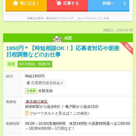
気になる！
応募する
詳細へ
掲載元企業名
株式会社ラブキャリア セントラルオフィス_渋谷
掲載日：2026.08.08
未読
NEW
1950円＊【時短相談OK！】応募者対応や面接
日程調整などのお仕事
派遣
WEB登録・面接OK
時給1950円
給与
交通費別途支給あり
全額支給
交通費
東京都江東区
勤務地
錦糸町駅から徒歩8分
/
亀戸駅から徒歩10分
フルーツタルトと言えば！この会社♪
09:00～16:00(実働6時間 休憩1時間) ※就業時間選べる◎09:00
勤務時間
～18:00や09:00～17:00など！