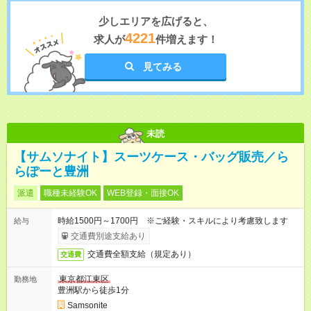
少しエリアを広げると、
4221
求人が
件増えます！
見てみる
未読
【サムソナイト】スーツケース・バッグ販売／ら
らぽーと豊洲
派遣
職種未経験OK
WEB登録・面接OK
時給1500円～1700円 ※ご経験・スキルにより考慮致します
給与
交通費別途支給あり
交通費全額支給（規定あり）
交通費
東京都江東区
勤務地
豊洲駅から徒歩1分
Samsonite