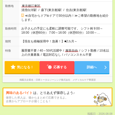
東京都江東区
勤務地
清澄白河駅
/
森下(東京都)駅
/
住吉(東京都)駅
≪自宅からドアtoドアで30分以内！≫ご希望の勤務地を紹介
します。
お子さんの予定にも柔軟に調整可能です。 シフト例 9:00～
勤務時間
18:00（休憩60分） 7:00～16:00（休憩60分） 10:00～
19:00（休憩60分） ※Wワーク希望の方へ 今ご覧のお仕事で希
望する勤務時間と、もう1つのお仕事の勤務時間の合計が 週40
【現在も積極採用中！急募！】■2カ月～
期間
時間を超えなければOKです。
履歴書不要
/
40～50代活躍中
/
服装自由
/
シフト勤務
/
10名以
特徴
上の大量募集
/
電話対応なし
/
パソコンスキル不要
気になる！
応募する
詳細へ
掲載元企業名
日研トータルソーシング株式会社 メディカルケア事業部
興味のあるバイト
は、とりあえず保存しよう♪
保存した求人は、後からまとめて応募できるよ。
企業からアプローチが届くことも！
掲載日：2026.08.08