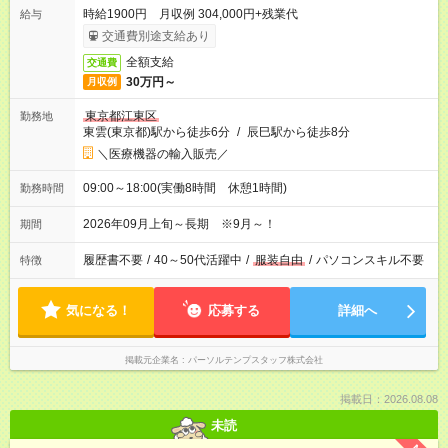
時給1900円 月収例 304,000円+残業代
給与
交通費別途支給あり
全額支給
交通費
30万円～
月収例
東京都江東区
勤務地
東雲(東京都)駅から徒歩6分
/
辰巳駅から徒歩8分
＼医療機器の輸入販売／
09:00～18:00(実働8時間 休憩1時間)
勤務時間
2026年09月上旬～長期 ※9月～！
期間
履歴書不要
/
40～50代活躍中
/
服装自由
/
パソコンスキル不要
特徴
気になる！
応募する
詳細へ
掲載元企業名
パーソルテンプスタッフ株式会社
掲載日：2026.08.08
未読