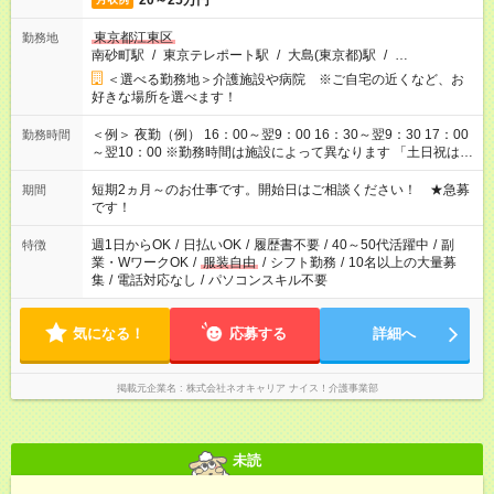
20～25万円
東京都江東区
勤務地
南砂町駅
/
東京テレポート駅
/
大島(東京都)駅
/
…
＜選べる勤務地＞介護施設や病院 ※ご自宅の近くなど、お
好きな場所を選べます！
＜例＞ 夜勤（例） 16：00～翌9：00 16：30～翌9：30 17：00
勤務時間
～翌10：00 ※勤務時間は施設によって異なります 「土日祝は休
みたい」 「しっかり稼ぎたい」 「もう少し遅い時間から始めた
い」など ご希望にあったお仕事をご案内いたします。 ※未経験
短期2ヵ月～のお仕事です。開始日はご相談ください！ ★急募
期間
の方の場合は1～2ヶ月間は日中での仕事を経験いただき、 お
です！
仕事に慣れてからの夜勤になります。 ★家庭の都合でお休みが
必要な場合も遠慮なくご相談ください。
週1日からOK
/
日払いOK
/
履歴書不要
/
40～50代活躍中
/
副
特徴
業・WワークOK
/
服装自由
/
シフト勤務
/
10名以上の大量募
集
/
電話対応なし
/
パソコンスキル不要
気になる！
応募する
詳細へ
掲載元企業名
株式会社ネオキャリア ナイス！介護事業部
未読