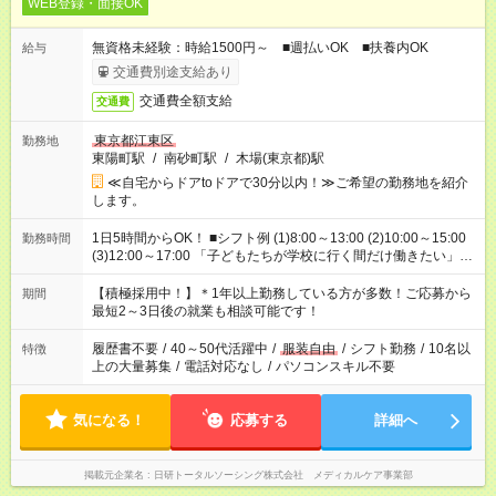
WEB登録・面接OK
無資格未経験：時給1500円～ ■週払いOK ■扶養内OK
給与
交通費別途支給あり
交通費全額支給
交通費
東京都江東区
勤務地
東陽町駅
/
南砂町駅
/
木場(東京都)駅
≪自宅からドアtoドアで30分以内！≫ご希望の勤務地を紹介
します。
1日5時間からOK！ ■シフト例 (1)8:00～13:00 (2)10:00～15:00
勤務時間
(3)12:00～17:00 「子どもたちが学校に行く間だけ働きたい」
「余裕を持って夕飯の準備がしたい」 「午前中は働いて、午後
はプライベートの時間にしたい」 など、ご希望を教えてくださ
【積極採用中！】＊1年以上勤務している方が多数！ご応募から
期間
いね。 ※Wワーク希望の方へ 今ご覧のお仕事で希望する勤務時
最短2～3日後の就業も相談可能です！
間と、もう1つのお仕事の勤務時間。 合計で週40時間を超える
場合は応募できません。
履歴書不要
/
40～50代活躍中
/
服装自由
/
シフト勤務
/
10名以
特徴
上の大量募集
/
電話対応なし
/
パソコンスキル不要
気になる！
応募する
詳細へ
掲載元企業名
日研トータルソーシング株式会社 メディカルケア事業部