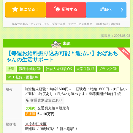
気になる！
応募する
詳細へ
掲載元企業名
マンパワーグループ株式会社 ケアサービス事業部 （医療福祉介護関連）
掲載日：2026.08.08
未読
NEW
【毎週お給料振り込み可能＊週払い】おばあち
ゃんの生活サポート
派遣
職種未経験OK
社会人未経験OK
大学生歓迎
ブランクOK
WEB登録・面接OK
無資格未経験：時給1600円～ 経験者：時給1800円～★日払い
給与
／週払い制度あり（月払いも選べます）※稼働開始時は手続き完
了次第のお支払いとなります。
交通費別途支給あり
交通費支給※規定有
交通費
5～10万円
月収例
東京都江東区
勤務地
豊洲駅
/
南砂町駅
/
新木場駅
/
…