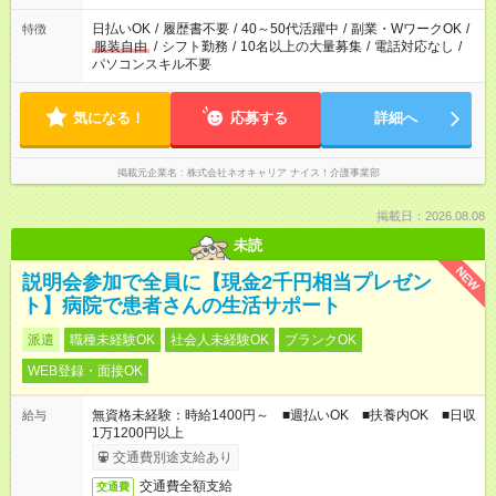
日払いOK
/
履歴書不要
/
40～50代活躍中
/
副業・WワークOK
/
特徴
服装自由
/
シフト勤務
/
10名以上の大量募集
/
電話対応なし
/
パソコンスキル不要
気になる！
応募する
詳細へ
掲載元企業名
株式会社ネオキャリア ナイス！介護事業部
掲載日：2026.08.08
未読
NEW
説明会参加で全員に【現金2千円相当プレゼン
ト】病院で患者さんの生活サポート
派遣
職種未経験OK
社会人未経験OK
ブランクOK
WEB登録・面接OK
無資格未経験：時給1400円～ ■週払いOK ■扶養内OK ■日収
給与
1万1200円以上
交通費別途支給あり
交通費全額支給
交通費