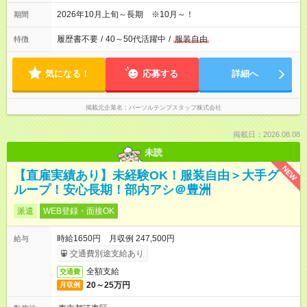
2026年10月上旬～長期 ※10月～！
期間
履歴書不要
/
40～50代活躍中
/
服装自由
特徴
気になる！
応募する
詳細へ
掲載元企業名
パーソルテンプスタッフ株式会社
掲載日：2026.08.08
未読
NEW
【直雇実績あり】未経験OK！服装自由＞大手グ
ループ！安心長期！部内アシ＠豊洲
派遣
WEB登録・面接OK
時給1650円 月収例 247,500円
給与
交通費別途支給あり
全額支給
交通費
20～25万円
月収例