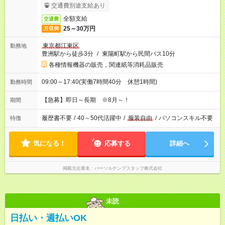
交通費別途支給あり
全額支給
交通費
25～30万円
月収例
東京都江東区
勤務地
豊洲駅から徒歩3分
/
東陽町駅から民間バス10分
各種情報機器の販売，関連紙等消耗品販売
09:00～17:40(実働7時間40分 休憩1時間)
勤務時間
【急募】即日～長期 ※8月～！
期間
履歴書不要
/
40～50代活躍中
/
服装自由
/
パソコンスキル不要
特徴
気になる！
応募する
詳細へ
掲載元企業名
パーソルテンプスタッフ株式会社
未読
日払い・週払いOK