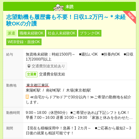
未読
NEW
志望動機も履歴書も不要！日収1.2万円～＊未経
験OKの介護
派遣
職種未経験OK
社会人未経験OK
ブランクOK
WEB登録・面接OK
無資格未経験：時給1500円～ ■週払いOK ■扶養内OK ■日収
給与
1万2000円以上
交通費別途支給あり
交通費全額支給
交通費
東京都江東区
勤務地
東陽町駅
/
南砂町駅
/
木場(東京都)駅
≪自宅からドアtoドアで30分以内！≫ご希望の勤務地を紹介
します。
9:00～18:00（休憩60分） ■ご希望があれば下記シフトもOK！
勤務時間
早番 7:00～16:00 遅番 10:00～19:00 「家族と休みを合わせた
い」 「余裕を持って夕飯の準備がしたい」 「できれば残業はし
たくない」 など、ご希望を教えてくださいね。 ※Wワーク希望
【現在も積極採用中！急募！】2カ月～ ■ご応募から最短2～3
期間
の方へ 今ご覧のお仕事で希望する勤務時間と、もう1つのお仕事
日後の就業も相談可能です！
の勤務時間。 合計で週40時間を超える場合は応募できません。