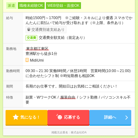
派遣
職種未経験OK
WEB登録・面接OK
時給1500円～1700円 ※ご経験・スキルにより優遇 スマホでか
給与
んたんに前払いで給与が受け取れます（※上限、条件あり）
交通費別途支給あり
交通費全額支給（規定あり）
交通費
東京都江東区
勤務地
豊洲駅から徒歩1分
MidiUmi
09:30～21:30 実働8時間／休憩1時間 営業時間(10:00～21:00)
勤務時間
に合わせたシフト制 ※時短勤務も相談OK
長期のお仕事です。開始日はお気軽にご相談ください！
期間
副業・WワークOK
/
服装自由
/
シフト勤務
/
パソコンスキル不
特徴
要
気になる！
応募する
詳細へ
掲載元企業名
株式会社iDA