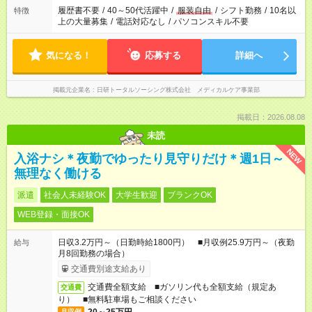
履歴書不要
/
40～50代活躍中
/
服装自由
/
シフト勤務
/
10名以
特徴
上の大量募集
/
電話対応なし
/
パソコンスキル不要
気になる！
応募する
詳細へ
掲載元企業名
日研トータルソーシング株式会社 メディカルケア事業部
掲載日：2026.08.08
未読
NEW
入浴ナシ＊夜勤でゆったり見守りだけ＊週1日～
無理なく働ける
派遣
社会人未経験OK
大学生歓迎
ブランクOK
WEB登録・面接OK
日収3.2万円～（日勤時給1800円） ■月収例25.9万円～（夜勤
給与
月8回勤務の場合）
交通費別途支給あり
交通費全額支給 ■ガソリン代も全額支給（規定あ
交通費
り） ■無料駐車場もご相談ください
月収例