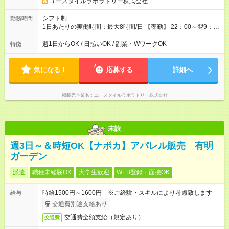
ユースタイルラボラトリー株式会社
シフト制
勤務時間
1日あたりの実働時間：最大8時間/日 【夜勤】 22：00～翌9：
00 ※週1日～OK ／ 夜勤専従 ＊＊ 勤務時間例 ＊＊ ■22時か
ら翌7時 ■23時から翌8時 ■24時から翌9時 など ※上記の時間
週1日からOK / 日払いOK / 副業・WワークOK
特徴
内で8時間勤務（休憩1時間）ご利用者様により、時間は異なり
ます。 ※曜日固定（毎週同じ曜日での勤務となります）
気になる！
応募する
詳細へ
掲載元企業名
ユースタイルラボラトリー株式会社
未読
週3日～＆時短OK【ナポカ】アパレル販売 有明
ガーデン
派遣
職種未経験OK
大学生歓迎
WEB登録・面接OK
時給1500円～1600円 ※ご経験・スキルにより考慮致します
給与
交通費別途支給あり
交通費全額支給（規定あり）
交通費