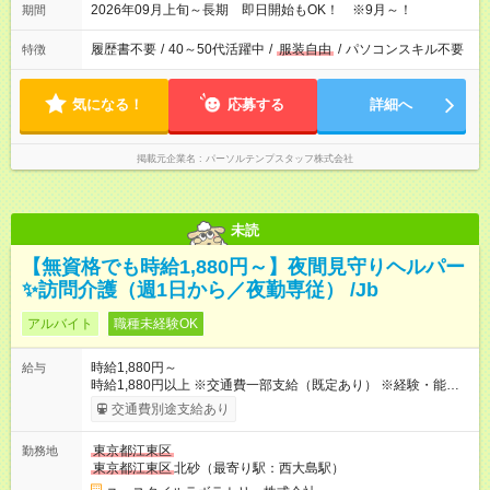
2026年09月上旬～長期 即日開始もOK！ ※9月～！
期間
履歴書不要
/
40～50代活躍中
/
服装自由
/
パソコンスキル不要
特徴
気になる！
応募する
詳細へ
掲載元企業名
パーソルテンプスタッフ株式会社
未読
【無資格でも時給1,880円～】夜間見守りヘルパー
✨訪問介護（週1日から／夜勤専従） /Jb
アルバイト
職種未経験OK
時給1,880円～
給与
時給1,880円以上 ※交通費一部支給（既定あり） ※経験・能力を
考慮して決定します 【収入例】 週1回勤務の場合：1,880円×8時
交通費別途支給あり
間×4回=6万0,160円 週3回勤務の場合：1,880円×8時間×12回
=18万0,480円 【試用期間】試用期間あり 試用期間の長さ：2ヶ
東京都江東区
勤務地
月 ※ 雇用形態と給与に、本採用時と異なる部分があります。 雇
東京都江東区
北砂（最寄り駅：西大島駅）
用形態：本採用時と同じです。 給与：時給 1,660円以上