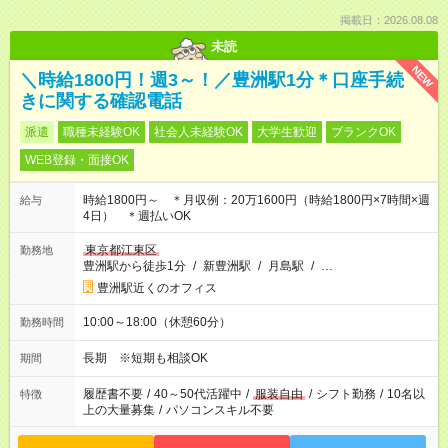
掲載日：2026.08.08
未読
NEW
＼時給1800円！週3～！／豊洲駅1分＊口座手続
きに関する確認電話
派遣
職種未経験OK
社会人未経験OK
大学生歓迎
ブランクOK
WEB登録・面接OK
時給1800円～ ＊月収例：20万1600円（時給1800円×7時間×週
給与
4日） ＊週払いOK
東京都江東区
勤務地
豊洲駅から徒歩1分
/
新豊洲駅
/
月島駅
/
…
豊洲駅近くのオフィス
10:00～18:00（休憩60分）
勤務時間
長期 ※短期も相談OK
期間
履歴書不要
/
40～50代活躍中
/
服装自由
/
シフト勤務
/
10名以
特徴
上の大量募集
/
パソコンスキル不要