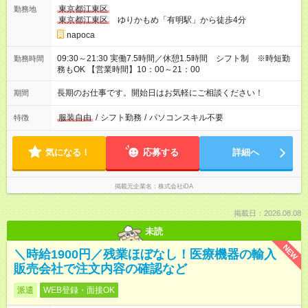
東京都江東区
勤務地
東京都江東区
ゆりかもめ「有明駅」から徒歩4分
napoca
09:30～21:30 実働7.5時間／休憩1.5時間 シフト制 ※時短勤
勤務時間
務もOK 【営業時間】10：00～21：00
長期のお仕事です。開始日はお気軽にご相談ください！
期間
服装自由
/
シフト勤務
/
パソコンスキル不要
特徴
気になる！
応募する
詳細へ
掲載元企業名
株式会社iDA
掲載日：2026.08.08
未読
NEW
＼時給1900円／残業ほぼなし！医療機器の輸入
販売会社で注文内容の確認など
派遣
WEB登録・面接OK