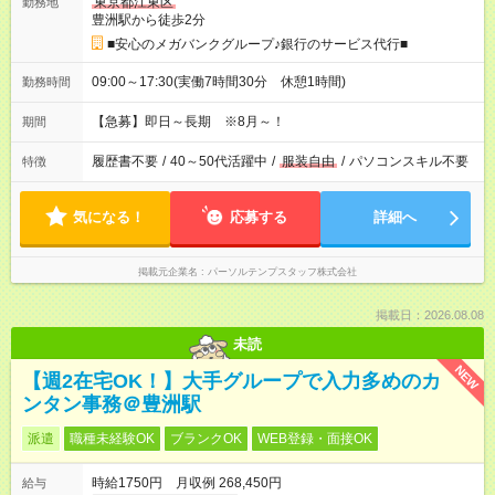
東京都江東区
勤務地
豊洲駅から徒歩2分
■安心のメガバンクグループ♪銀行のサービス代行■
09:00～17:30(実働7時間30分 休憩1時間)
勤務時間
【急募】即日～長期 ※8月～！
期間
履歴書不要
/
40～50代活躍中
/
服装自由
/
パソコンスキル不要
特徴
気になる！
応募する
詳細へ
掲載元企業名
パーソルテンプスタッフ株式会社
掲載日：2026.08.08
未読
NEW
【週2在宅OK！】大手グループで入力多めのカ
ンタン事務＠豊洲駅
派遣
職種未経験OK
ブランクOK
WEB登録・面接OK
時給1750円 月収例 268,450円
給与