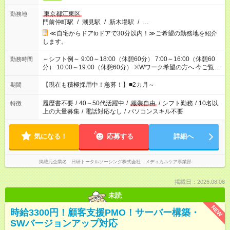
東京都江東区
勤務地
門前仲町駅
/
潮見駅
/
新木場駅
/
…
≪自宅からドアtoドアで30分以内！≫ご希望の勤務地を紹介
します。
～シフト例～ 9:00～18:00（休憩60分） 7:00～16:00（休憩60
勤務時間
分） 10:00～19:00（休憩60分） ※Wワーク希望の方へ 今ご覧の
お仕事で希望する勤務時間と、もう1つのお仕事の勤務時間の合
計が 週40時間を超えなければOKです。
【現在も積極採用中！急募！】■2カ月～
期間
履歴書不要
/
40～50代活躍中
/
服装自由
/
シフト勤務
/
10名以
特徴
上の大量募集
/
電話対応なし
/
パソコンスキル不要
気になる！
応募する
詳細へ
掲載元企業名
日研トータルソーシング株式会社 メディカルケア事業部
掲載日：2026.08.08
未読
NEW
時給3300円！顧客支援PMO！サーバー構築・
SWバージョンアップ対応