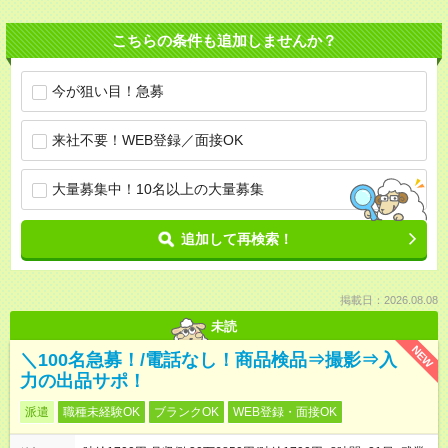
こちらの条件も追加しませんか？
今が狙い目！急募
来社不要！WEB登録／面接OK
大量募集中！10名以上の大量募集
追加して再検索！
掲載日：2026.08.08
未読
NEW
＼100名急募！/電話なし！商品検品⇒撮影⇒入
力の出品サポ！
派遣
職種未経験OK
ブランクOK
WEB登録・面接OK