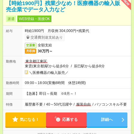
NEW
【時給1900円】残業少なめ！医療機器の輸入販
売企業でデータ入力など
派遣
WEB登録・面接OK
時給1900円 月収例 304,000円+残業代
給与
交通費別途支給あり
全額支給
交通費
30万円～
月収例
東京都江東区
勤務地
東雲(東京都)駅から徒歩6分
/
辰巳駅から徒歩8分
＼医療機器の輸入販売／
09:00～18:00(実働8時間 休憩1時間)
勤務時間
【急募】即日～長期 ※8月～！
期間
履歴書不要
/
40～50代活躍中
/
服装自由
/
パソコンスキル不要
特徴
気になる！
応募する
詳細へ