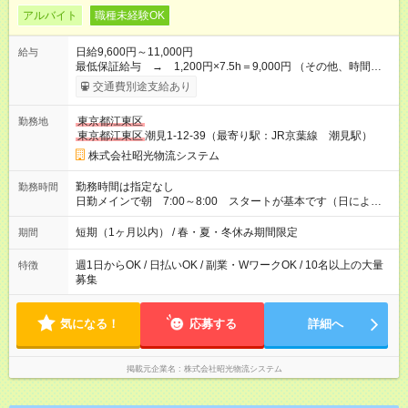
アルバイト
職種未経験OK
日給9,600円～11,000円
給与
最低保証給与 → 1,200円×7.5h＝9,000円 （その他、時間外
作業は別途全額支給） ※交通費は別途１日上限500円まで支給し
交通費別途支給あり
ます。 【試用期間】試用期間あり 試用期間の長さ：3ヶ月 ※ 雇
用形態と給与に、本採用時と異なる部分があります。 雇用形
東京都江東区
勤務地
態：本採用時と同じです。 給与：日給 8,775円以上 試用期間は
東京都江東区
潮見1-12-39（最寄り駅：JR京葉線 潮見駅）
出勤15日を目安に短縮あり
株式会社昭光物流システム
勤務時間は指定なし
勤務時間
日勤メインで朝 7:00～8:00 スタートが基本です（日によっ
て変動あり） 1日あたりの平均実働時間：５～８時間 （早くお
仕事が終わった場合でも給与に変動はありません）
短期（1ヶ月以内） / 春・夏・冬休み期間限定
期間
週1日からOK / 日払いOK / 副業・WワークOK / 10名以上の大量
特徴
募集
気になる！
応募する
詳細へ
掲載元企業名
株式会社昭光物流システム