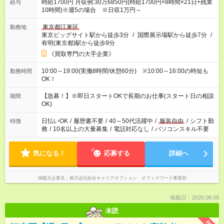
時給1700円 月収例:30万6850円(時給1700円×8時間×21日+残業
給与
10時間)※週5の場合 ※日収1万円～
東京都江東区
勤務地
東京ビッグサイト駅から徒歩3分
/
国際展示場駅から徒歩7分
/
有明(東京都)駅から徒歩9分
《買取専門の大手企業》
10:00～19:00(実働8時間/休憩60分) ※10:00～16:00の時短も
勤務時間
OK！
【急募！】※即日スタートOKで長期のお仕事(スタート日の相談
期間
OK)
日払いOK
/
履歴書不要
/
40～50代活躍中
/
服装自由
/
シフト勤
特徴
務
/
10名以上の大量募集
/
電話対応なし
/
パソコンスキル不要
気になる！
応募する
詳細へ
掲載元企業名
株式会社綜合キャリアオプション オフィスワーク事業部
掲載日：2026.08.08
未読