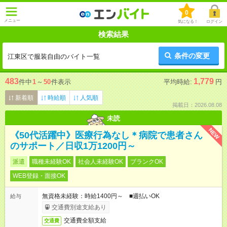
0
メニュー
気になる！
ログイン
検索結果
条件の変更
江東区で服装自由のバイト一覧
483
1,779
件中
1
～
50
件表示
平均時給:
円
新着順
時給順
人気順
掲載日：2026.08.08
未読
NEW
《50代活躍中》医療行為なし＊病院で患者さん
のサポート／日収1万1200円～
派遣
職種未経験OK
社会人未経験OK
ブランクOK
WEB登録・面接OK
無資格未経験：時給1400円～ ■週払いOK
給与
交通費別途支給あり
交通費全額支給
交通費