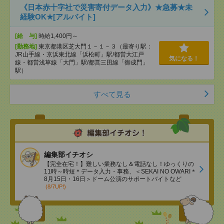
《日本赤十字社で災害寄付データ入力》★急募★未
経験OK★[アルバイト]
[給 与]
時給1,400円～
[勤務地]
東京都港区芝大門１－１－３（最寄り駅：
JR山手線・京浜東北線「浜松町」駅/都営大江戸
気になる！
線・都営浅草線「⼤⾨」駅/都営三田線「御成⾨」
駅）
すべて見る
編集部イチオシ
【完全在宅！】難しい業務なし＆電話なし！ゆっくりの
11時～時短＊データ入力・事務、＜SEKAI NO OWARI＊
8月15日・16日＞ドーム公演のサポートバイトなど
(8/7UP!)