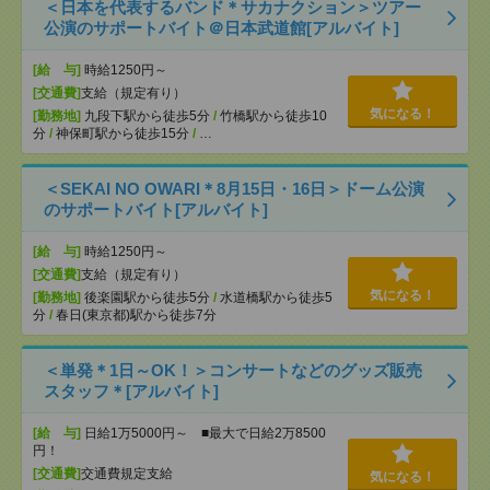
＜日本を代表するバンド＊サカナクション＞ツアー
公演のサポートバイト＠日本武道館[アルバイト]
[給 与]
時給1250円～
[交通費]
支給（規定有り）
気になる！
[勤務地]
九段下駅から徒歩5分
/
竹橋駅から徒歩10
分
/
神保町駅から徒歩15分
/
…
＜SEKAI NO OWARI＊8月15日・16日＞ドーム公演
のサポートバイト[アルバイト]
[給 与]
時給1250円～
[交通費]
支給（規定有り）
気になる！
[勤務地]
後楽園駅から徒歩5分
/
水道橋駅から徒歩5
分
/
春日(東京都)駅から徒歩7分
＜単発＊1日～OK！＞コンサートなどのグッズ販売
スタッフ＊[アルバイト]
[給 与]
日給1万5000円～ ■最大で日給2万8500
円！
[交通費]
交通費規定支給
気になる！