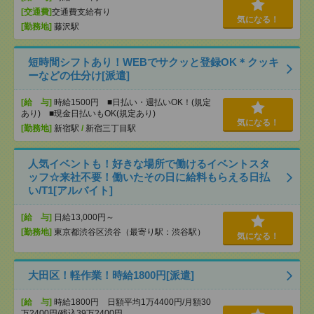
[交通費]
交通費支給有り
気になる！
[勤務地]
藤沢駅
短時間シフトあり！WEBでサクッと登録OK＊クッキ
ーなどの仕分け[派遣]
[給 与]
時給1500円 ■日払い・週払いOK！(規定
あり) ■現金日払いもOK(規定あり)
気になる！
[勤務地]
新宿駅
/
新宿三丁目駅
人気イベントも！好きな場所で働けるイベントスタ
ッフ☆来社不要！働いたその日に給料もらえる日払
い/T1[アルバイト]
[給 与]
日給13,000円～
[勤務地]
東京都渋谷区渋谷（最寄り駅：渋谷駅）
気になる！
大田区！軽作業！時給1800円[派遣]
[給 与]
時給1800円 日額平均1万4400円/月額30
万2400円/残込39万2400円