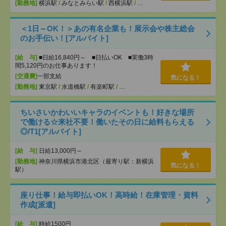
[勤務地]
横浜駅
/
みなとみらい駅
/
西横浜駅
/
…
＜1日～OK！＞あの有名企業も！展示会や株主総会
のお手伝い！[アルバイト]
[給 与]
■日給16,840円～ ■日払いOK ■実働3時
間5,120円のお仕事あります！
[交通費]
一部支給
気になる！
[勤務地]
東京駅
/
水道橋駅
/
有楽町駅
/
…
ちいさいかわいいキャラのイベントも！好きな場所
で働ける☆来社不要！働いたその日に給料もらえる
◎/T1[アルバイト]
[給 与]
日給13,000円～
[勤務地]
神奈川県横浜市港北区（最寄り駅：新横浜
気になる！
駅）
座り仕事！給与即払いOK！高時給！在庫管理・資料
作成[派遣]
[給 与]
時給1500円