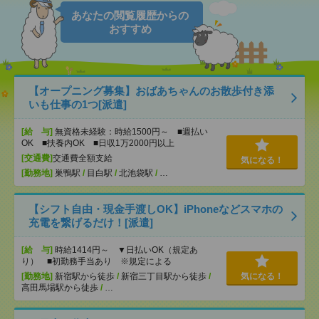
あなたの閲覧履歴からの
おすすめ
【オープニング募集】おばあちゃんのお散歩付き添
いも仕事の1つ[派遣]
[給 与]
無資格未経験：時給1500円～ ■週払い
OK ■扶養内OK ■日収1万2000円以上
[交通費]
交通費全額支給
気になる！
[勤務地]
巣鴨駅
/
目白駅
/
北池袋駅
/
…
【シフト自由・現金手渡しOK】iPhoneなどスマホの
充電を繋げるだけ！[派遣]
[給 与]
時給1414円～ ▼日払いOK（規定あ
り） ■初勤務手当あり ※規定による
[勤務地]
新宿駅から徒歩
/
新宿三丁目駅から徒歩
/
気になる！
高田馬場駅から徒歩
/
…