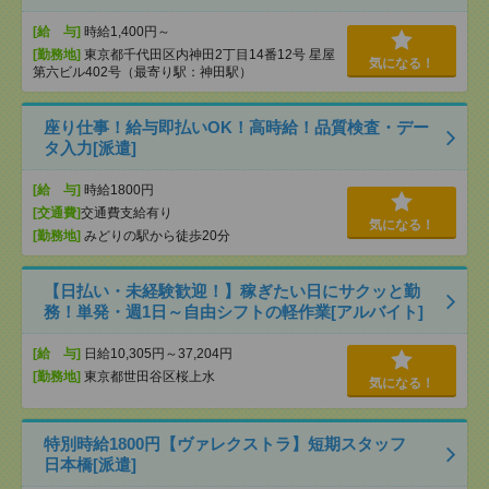
[給 与]
時給1,400円～
[勤務地]
東京都千代田区内神田2丁目14番12号 星屋
気になる！
第六ビル402号（最寄り駅：神田駅）
座り仕事！給与即払いOK！高時給！品質検査・デー
タ入力[派遣]
[給 与]
時給1800円
[交通費]
交通費支給有り
気になる！
[勤務地]
みどりの駅から徒歩20分
【日払い・未経験歓迎！】稼ぎたい日にサクッと勤
務！単発・週1日～自由シフトの軽作業[アルバイト]
[給 与]
日給10,305円～37,204円
[勤務地]
東京都世田谷区桜上水
気になる！
特別時給1800円【ヴァレクストラ】短期スタッフ
日本橋[派遣]