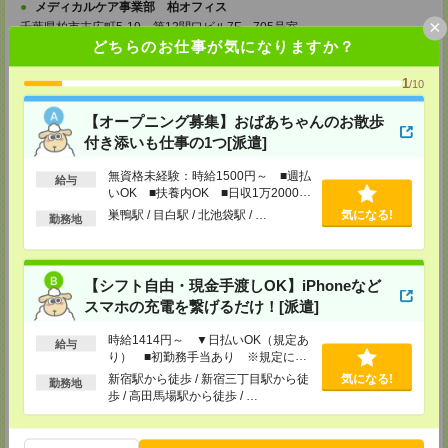
メディカルケア事業部 柏オフィス
×
千葉県柏市末広町5-19 第12関口ビル7F 705号室
TEL：0120-935-218
どちらのお仕事が気になりますか？
MAIL：
tenshoku@nikken-ts.jp
担当：採用担当
1
/10
メディカルケア事業部 新宿オフィス
【オープニング募集】おばあちゃんのお散歩
東京都新宿区新宿2-3-10 新宿御苑ビル6階
TEL：0120-457-235
付き添いも仕事の1つ[派遣]
MAIL：
tenshoku@nikken-ts.jp
担当：採用担当
無資格未経験：時給1500円～ ■週払
給与
いOK ■扶養内OK ■日収1万2000円
メディカルケア事業部 立川事業所
以上
巣鴨駅 / 目白駅 / 北池袋駅 / …
気になる!
東京都立川市錦町1-12-14
勤務地
TEL：0120-934-200
MAIL：
tenshoku@nikken-ts.jp
担当：採用担当
【シフト自由・現金手渡しOK】iPhoneなど
メディカルケア事業部 町田オフィス
スマホの充電を繋げるだけ！[派遣]
東京都町田市森野1-7-23 大樹生命町田ビル6F
TEL：0120-453-285
時給1414円～ ▼日払いOK（規定あ
MAIL：
tenshoku@nikken-ts.jp
給与
り） ■初勤務手当あり ※規定によ
担当：採用担当
る
新宿駅から徒歩 / 新宿三丁目駅から徒
気になる!
勤務地
メディカルケア事業部 横浜オフィス
歩 / 高田馬場駅から徒歩 / …
神奈川県横浜市保土ケ谷区神戸町134 横浜ビジネスパークサウスタワー
2F B区画
TEL：0120-901-799