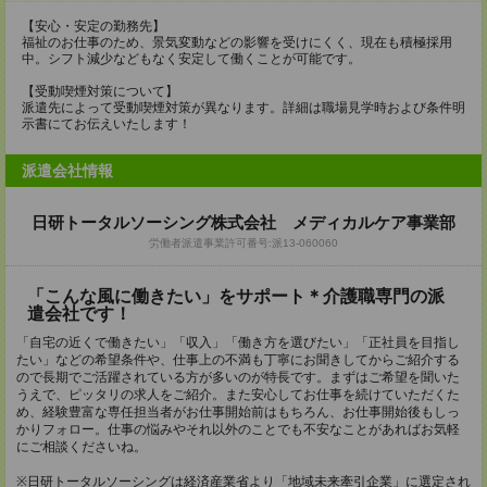
【安心・安定の勤務先】
福祉のお仕事のため、景気変動などの影響を受けにくく、現在も積極採用
中。シフト減少などもなく安定して働くことが可能です。
【受動喫煙対策について】
派遣先によって受動喫煙対策が異なります。詳細は職場見学時および条件明
示書にてお伝えいたします！
派遣会社情報
日研トータルソーシング株式会社 メディカルケア事業部
労働者派遣事業許可番号:派13-060060
「こんな風に働きたい」をサポート＊介護職専門の派
遣会社です！
「自宅の近くで働きたい」「収入」「働き方を選びたい」「正社員を目指し
たい」などの希望条件や、仕事上の不満も丁寧にお聞きしてからご紹介する
ので長期でご活躍されている方が多いのが特長です。まずはご希望を聞いた
うえで、ピッタリの求人をご紹介。また安心してお仕事を続けていただくた
め、経験豊富な専任担当者がお仕事開始前はもちろん、お仕事開始後もしっ
かりフォロー。仕事の悩みやそれ以外のことでも不安なことがあればお気軽
にご相談くださいね。
※日研トータルソーシングは経済産業省より「地域未来牽引企業」に選定され