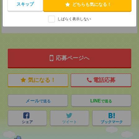
MAIL：
tenshoku@nikken-ts.jp
スキップ
どちらも気になる！
担当：採用担当
登録交通費
しばらく表示しない
★今ならご来社登録でQUOカード2000円分をプレゼント中★
応募ページへ
気になる！
電話応募
メール
LINE
で送る
で送る
シェア
ツイート
ブックマーク