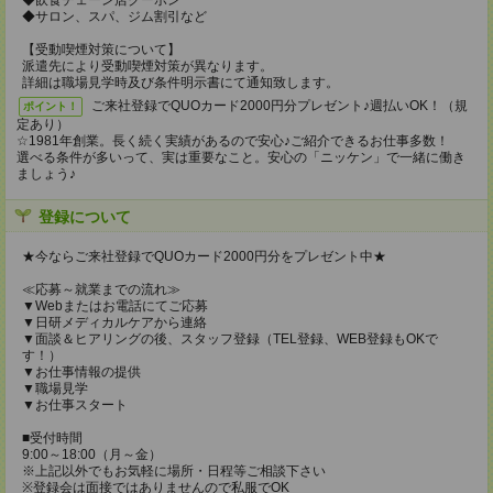
◆飲食チェーン店クーポン
◆サロン、スパ、ジム割引など
【受動喫煙対策について】
派遣先により受動喫煙対策が異なります。
詳細は職場見学時及び条件明示書にて通知致します。
ご来社登録でQUOカード2000円分プレゼント♪週払いOK！（規
ポイント！
定あり）
☆1981年創業。長く続く実績があるので安心♪ご紹介できるお仕事多数！
選べる条件が多いって、実は重要なこと。安心の「ニッケン」で一緒に働き
ましょう♪
登録について
★今ならご来社登録でQUOカード2000円分をプレゼント中★
≪応募～就業までの流れ≫
▼Webまたはお電話にてご応募
▼日研メディカルケアから連絡
▼面談＆ヒアリングの後、スタッフ登録（TEL登録、WEB登録もOKで
す！）
▼お仕事情報の提供
▼職場見学
▼お仕事スタート
■受付時間
9:00～18:00（月～金）
※上記以外でもお気軽に場所・日程等ご相談下さい
※登録会は面接ではありませんので私服でOK