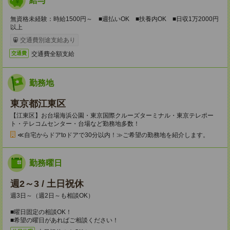
給与
無資格未経験：時給1500円～ ■週払いOK ■扶養内OK ■日収1万2000円
以上
交通費別途支給あり
交通費全額支給
交通費
勤務地
東京都江東区
【江東区】お台場海浜公園・東京国際クルーズターミナル・東京テレポー
ト・テレコムセンター・台場など勤務地多数！
≪自宅からドアtoドアで30分以内！≫ご希望の勤務地を紹介します。
勤務曜日
週2～3 / 土日祝休
週3日～（週2日～も相談OK）
■曜日固定の相談OK！
■希望の曜日があればご相談ください！