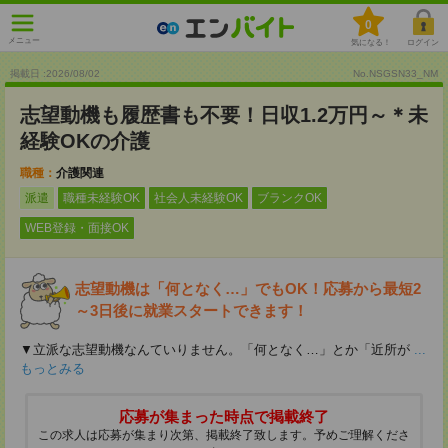
0
メニュー
気になる！
ログイン
掲載日 :2026
/
08
/
02
No.NSGSN33_NM
志望動機も履歴書も不要！日収1.2万円～＊未
経験OKの介護
職種：
介護関連
派遣
職種未経験OK
社会人未経験OK
ブランクOK
WEB登録・面接OK
志望動機は「何となく…」でもOK！応募から最短2
～3日後に就業スタートできます！
▼立派な志望動機なんていりません。「何となく…」とか「近所が
...
もっとみる
応募が集まった時点で掲載終了
この求人は応募が集まり次第、掲載終了致します。予めご理解くださ