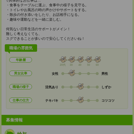
▽具体的なお仕事は…
・食事をテーブルに運ぶ、食事中の様子を見守る。
・トイレやお風呂の時の声かけやサポートをする。
・散歩の付き添いをしたり、お話相手になる。
・趣味や運動などを一緒に楽しむ。
何気ない日常生活のサポートがメイン！
難しく考えなくても、
スグできることが多いので安心してくださいね！
職場の雰囲気
年齢層
20代
30
40
50
60
男女比率
女性
男性
職場の様子
活気あり
しずか
仕事の仕方
テキパキ
コツコツ
募集情報