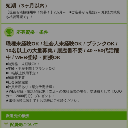
短期（3ヶ月以内）
【現在も積極採用中！急募！】2カ月～ ■ご応募から最短2～3日後の就業
も相談可能です！
応募資格・条件
職種未経験OK / 社会人未経験OK / ブランクOK /
10名以上の大量募集 / 履歴書不要 / 40～50代活躍
中 / WEB登録・面接OK
■無資格・未経験OK！
■年齢・学歴不問！ブランクOK!
■10名以上採用予定！
■履歴書不要
■社会保険完備
■社員登用あり（紹介予定派遣）
★WEB登録・電話登録OK！支店への来社面談の場合、交通費として【QUO
カード2000円分】プレゼント！
★出張面談に関してもお気軽にご相談ください。
派遣先の概要
配属先について