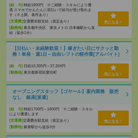
[給 与]
時給1800円 ※ご経験・スキルにより優
遇 スマホでかんたんに前払いで給与が受け取れま
す（※上限、条件あり）
[交通費]
交通費全額支給（規定あり）
気になる！
[勤務地]
東京都中央区 東京メトロ 日本橋駅から直
結（徒歩1分）
【日払い・未経験歓迎！】稼ぎたい日にサクッと勤
務！単発・週1日～自由シフトの軽作業[アルバイト]
[給 与]
日給10,305円～37,204円
[勤務地]
東京都新宿区愛住町
気になる！
オープニングスタッフ【ゴヤール】案内業務 販売
なし 銀座[派遣]
[給 与]
時給1700円～1800円 ※ご経験・スキル
により優遇します
[交通費]
交通費全額支給（規定あり）
気になる！
[勤務地]
銀座駅から徒歩3分