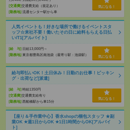
[交通費]
交通費支給（規定あり）
気になる！
[勤務地]
流通センター駅から車
人気イベントも！好きな場所で働けるイベントスタ
ッフ☆来社不要！働いたその日に給料もらえる日払
い/T1[アルバイト]
[給 与]
日給13,000円～
[勤務地]
東京都豊島区南池袋（最寄り駅：池袋駅）
気になる！
給与即払いOK！土日休み！日勤のお仕事！ピッキン
グ・出荷など[派遣]
[給 与]
時給1350円
[交通費]
交通費支給有り
気になる！
[勤務地]
西船橋駅から車15分
【座り＆手作業中心】香水shopの梱包スタッフ ★副
業OK ★週1日からOK ★1日1時間からOK[アルバイ
ト]